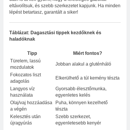
eltávolítsuk, és szebb szerkezetet kapjunk. Ha minden
lépést betartasz, garantált a siker!
Táblázat: Dagasztási tippek kezdőknek és
haladóknak
Tipp
Miért fontos?
Türelem, lassú
Jobban alakul a gluténháló
mozdulatok
Fokozatos liszt
Elkerülhető a túl kemény tészta
adagolás
Langyos víz
Gyorsabb élesztőmunka,
használata
egyenletes kelés
Olaj/vaj hozzáadása
Puha, könnyen kezelhető
a végén
tészta
Kelesztés után
Szebb szerkezet,
újragyúrás
egyenletesebb kenyér