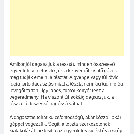
Amikor jól dagasztjuk a tésztát, minden összetevő
egyenletesen eloszlik, és a kenyérből kisülő gázok
meg tudják emelni a tésztát. A gyenge vagy túl rövid
ideig tartó dagasztás miatt a tészta nem fog tudni elég
levegőt tartani, így lapos, tömör kenyér lesz a
végeredmény. Ha viszont túl sokáig dagasztjuk, a
tészta túl feszessé, rágóssá válhat.
A dagasztás tehát kulcsfontosságú, akár kézzel, akár
géppel végezzük. Segíti a tészta szerkezetének
kialakulását, biztosítja az egyenletes sütést és a szép,