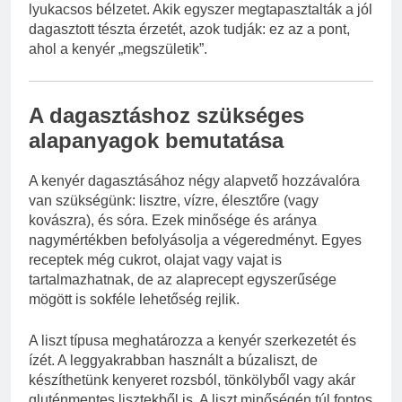
lyukacsos bélzetet. Akik egyszer megtapasztalták a jól
dagasztott tészta érzetét, azok tudják: ez az a pont,
ahol a kenyér „megszületik”.
A dagasztáshoz szükséges
alapanyagok bemutatása
A kenyér dagasztásához négy alapvető hozzávalóra
van szükségünk: lisztre, vízre, élesztőre (vagy
kovászra), és sóra. Ezek minősége és aránya
nagymértékben befolyásolja a végeredményt. Egyes
receptek még cukrot, olajat vagy vajat is
tartalmazhatnak, de az alaprecept egyszerűsége
mögött is sokféle lehetőség rejlik.
A liszt típusa meghatározza a kenyér szerkezetét és
ízét. A leggyakrabban használt a búzaliszt, de
készíthetünk kenyeret rozsból, tönkölyből vagy akár
gluténmentes lisztekből is. A liszt minőségén túl fontos