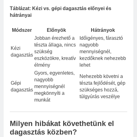
Táblázat: Kézi vs. gépi dagasztás előnyei és
hátrányai
Módszer
Előnyök
Hátrányok
Jobban érezhető a
Időigényes, fárasztó
tészta állaga, nincs
nagyobb
Kézi
szükség
mennyiségnél,
dagasztás
eszközökre, kreatív
kezdőknek nehezebb
élmény
lehet
Gyors, egyenletes,
Nehezebb követni a
nagyobb
Gépi
tészta fejlődését, gép
mennyiségnél
dagasztás
szükséges hozzá,
megkönnyíti a
túlgyúrás veszélye
munkát
Milyen hibákat követhetünk el
dagasztás közben?