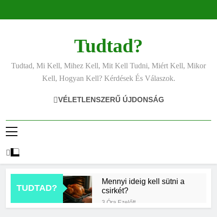
Ugrás
a
tartalomra
Tudtad?
Tudtad, Mi Kell, Mihez Kell, Mit Kell Tudni, Miért Kell, Mikor
Kell, Hogyan Kell? Kérdések És Válaszok.
VÉLETLENSZERŰ ÚJDONSÁG
Mennyi ideig kell sütni a
TUDTAD?
csirkét?
3 Óra Ezelőtt
Miért világít a motorhiba