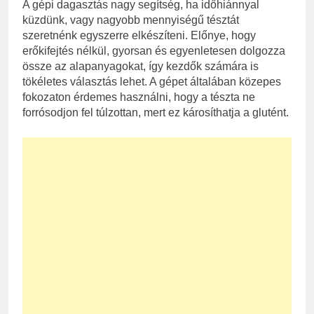
A gépi dagasztás nagy segítség, ha időhiánnyal
küzdünk, vagy nagyobb mennyiségű tésztát
szeretnénk egyszerre elkészíteni. Előnye, hogy
erőkifejtés nélkül, gyorsan és egyenletesen dolgozza
össze az alapanyagokat, így kezdők számára is
tökéletes választás lehet. A gépet általában közepes
fokozaton érdemes használni, hogy a tészta ne
forrósodjon fel túlzottan, mert ez károsíthatja a glutént.