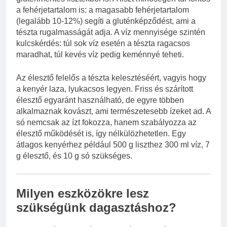
a fehérjetartalom is: a magasabb fehérjetartalom
(legalább 10-12%) segíti a gluténképződést, ami a
tészta rugalmasságát adja. A víz mennyisége szintén
kulcskérdés: túl sok víz esetén a tészta ragacsos
maradhat, túl kevés víz pedig keménnyé teheti.
Az élesztő felelős a tészta kelesztéséért, vagyis hogy
a kenyér laza, lyukacsos legyen. Friss és szárított
élesztő egyaránt használható, de egyre többen
alkalmaznak kovászt, ami természetesebb ízeket ad. A
só nemcsak az ízt fokozza, hanem szabályozza az
élesztő működését is, így nélkülözhetetlen. Egy
átlagos kenyérhez például 500 g liszthez 300 ml víz, 7
g élesztő, és 10 g só szükséges.
Milyen eszközökre lesz
szükségünk dagasztáshoz?