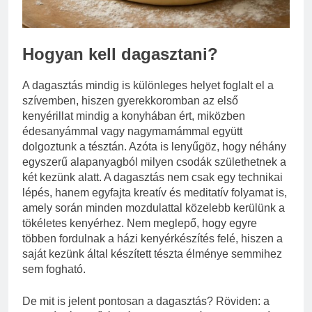
Mire jó a kollagén?
3 Nap Ezelőtt
Hogyan kell dagasztani?
A dagasztás mindig is különleges helyet foglalt el a
szívemben, hiszen gyerekkoromban az első
kenyérillat mindig a konyhában ért, miközben
édesanyámmal vagy nagymamámmal együtt
dolgoztunk a tésztán. Azóta is lenyűgöz, hogy néhány
egyszerű alapanyagból milyen csodák születhetnek a
két kezünk alatt. A dagasztás nem csak egy technikai
lépés, hanem egyfajta kreatív és meditatív folyamat is,
amely során minden mozdulattal közelebb kerülünk a
tökéletes kenyérhez. Nem meglepő, hogy egyre
többen fordulnak a házi kenyérkészítés felé, hiszen a
saját kezünk által készített tészta élménye semmihez
sem fogható.
De mit is jelent pontosan a dagasztás? Röviden: a