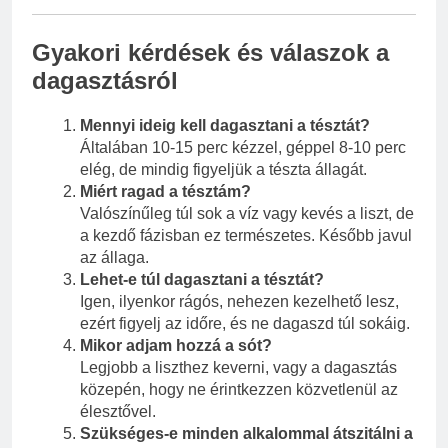
Gyakori kérdések és válaszok a
dagasztásról
Mennyi ideig kell dagasztani a tésztát?
Általában 10-15 perc kézzel, géppel 8-10 perc
elég, de mindig figyeljük a tészta állagát.
Miért ragad a tésztám?
Valószínűleg túl sok a víz vagy kevés a liszt, de
a kezdő fázisban ez természetes. Később javul
az állaga.
Lehet-e túl dagasztani a tésztát?
Igen, ilyenkor rágós, nehezen kezelhető lesz,
ezért figyelj az időre, és ne dagaszd túl sokáig.
Mikor adjam hozzá a sót?
Legjobb a liszthez keverni, vagy a dagasztás
közepén, hogy ne érintkezzen közvetlenül az
élesztővel.
Szükséges-e minden alkalommal átszitálni a