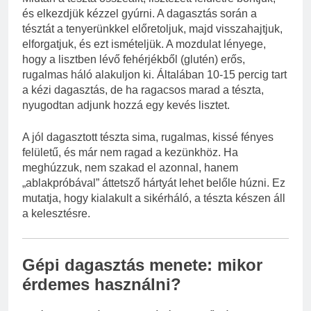
és elkezdjük kézzel gyúrni. A dagasztás során a
tésztát a tenyerünkkel előretoljuk, majd visszahajtjuk,
elforgatjuk, és ezt ismételjük. A mozdulat lényege,
hogy a lisztben lévő fehérjékből (glutén) erős,
rugalmas háló alakuljon ki. Általában 10-15 percig tart
a kézi dagasztás, de ha ragacsos marad a tészta,
nyugodtan adjunk hozzá egy kevés lisztet.
A jól dagasztott tészta sima, rugalmas, kissé fényes
felületű, és már nem ragad a kezünkhöz. Ha
meghúzzuk, nem szakad el azonnal, hanem
„ablakpróbával” áttetsző hártyát lehet belőle húzni. Ez
mutatja, hogy kialakult a sikérháló, a tészta készen áll
a kelesztésre.
Gépi dagasztás menete: mikor
érdemes használni?