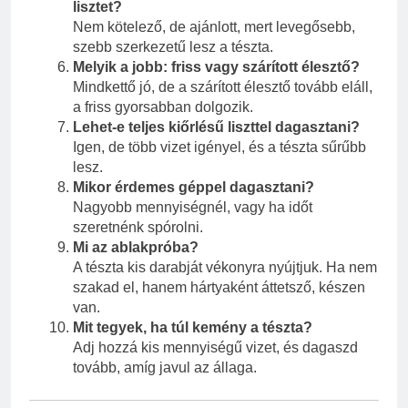
lisztet?
Nem kötelező, de ajánlott, mert levegősebb,
szebb szerkezetű lesz a tészta.
Melyik a jobb: friss vagy szárított élesztő?
Mindkettő jó, de a szárított élesztő tovább eláll,
a friss gyorsabban dolgozik.
Lehet-e teljes kiőrlésű liszttel dagasztani?
Igen, de több vizet igényel, és a tészta sűrűbb
lesz.
Mikor érdemes géppel dagasztani?
Nagyobb mennyiségnél, vagy ha időt
szeretnénk spórolni.
Mi az ablakpróba?
A tészta kis darabját vékonyra nyújtjuk. Ha nem
szakad el, hanem hártyaként áttetsző, készen
van.
Mit tegyek, ha túl kemény a tészta?
Adj hozzá kis mennyiségű vizet, és dagaszd
tovább, amíg javul az állaga.