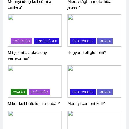
Mennyi ideig kell sütni a
Miért világít a motorhiba
csirkét?
jelzés?
EGÉSZSÉG
ÉRDESSÉGEK
ÉRDESSÉGEK
MUNKA
Mit jelent az alacsony
Hogyan kell glettelni?
vérnyomás?
CSALÁD
EGÉSZSÉG
ÉRDESSÉGEK
MUNKA
Mikor kell büfiztetni a babát?
Mennyi cement kell?