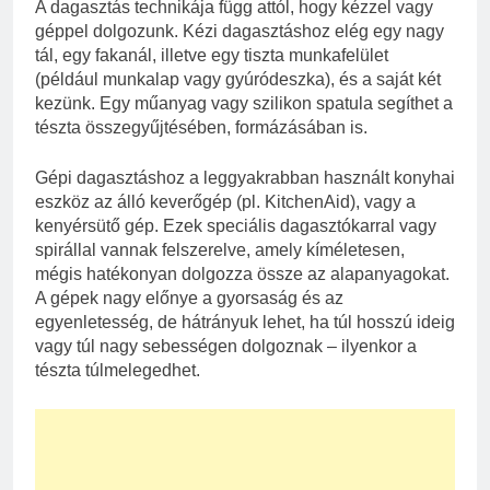
A dagasztás technikája függ attól, hogy kézzel vagy
géppel dolgozunk. Kézi dagasztáshoz elég egy nagy
tál, egy fakanál, illetve egy tiszta munkafelület
(például munkalap vagy gyúródeszka), és a saját két
kezünk. Egy műanyag vagy szilikon spatula segíthet a
tészta összegyűjtésében, formázásában is.
Gépi dagasztáshoz a leggyakrabban használt konyhai
eszköz az álló keverőgép (pl. KitchenAid), vagy a
kenyérsütő gép. Ezek speciális dagasztókarral vagy
spirállal vannak felszerelve, amely kíméletesen,
mégis hatékonyan dolgozza össze az alapanyagokat.
A gépek nagy előnye a gyorsaság és az
egyenletesség, de hátrányuk lehet, ha túl hosszú ideig
vagy túl nagy sebességen dolgoznak – ilyenkor a
tészta túlmelegedhet.