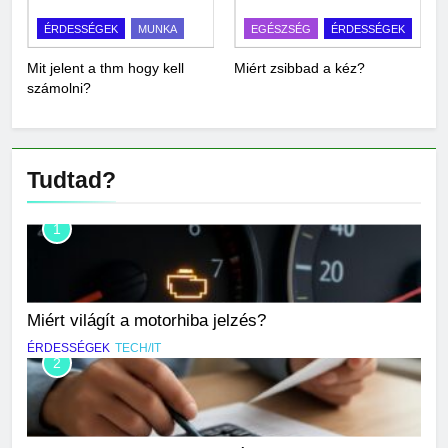
ÉRDESSÉGEK
MUNKA
EGÉSZSÉG
ÉRDESSÉGEK
Mit jelent a thm hogy kell
Miért zsibbad a kéz?
számolni?
Tudtad?
1
Miért világít a motorhiba jelzés?
ÉRDESSÉGEK
TECH/IT
2