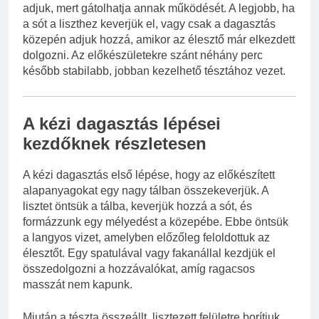
adjuk, mert gátolhatja annak működését. A legjobb, ha
a sót a liszthez keverjük el, vagy csak a dagasztás
közepén adjuk hozzá, amikor az élesztő már elkezdett
dolgozni. Az előkészületekre szánt néhány perc
később stabilabb, jobban kezelhető tésztához vezet.
A kézi dagasztás lépései
kezdőknek részletesen
A kézi dagasztás első lépése, hogy az előkészített
alapanyagokat egy nagy tálban összekeverjük. A
lisztet öntsük a tálba, keverjük hozzá a sót, és
formázzunk egy mélyedést a közepébe. Ebbe öntsük
a langyos vizet, amelyben előzőleg feloldottuk az
élesztőt. Egy spatulával vagy fakanállal kezdjük el
összedolgozni a hozzávalókat, amíg ragacsos
masszát nem kapunk.
Miután a tészta összeállt, lisztezett felületre borítjuk,