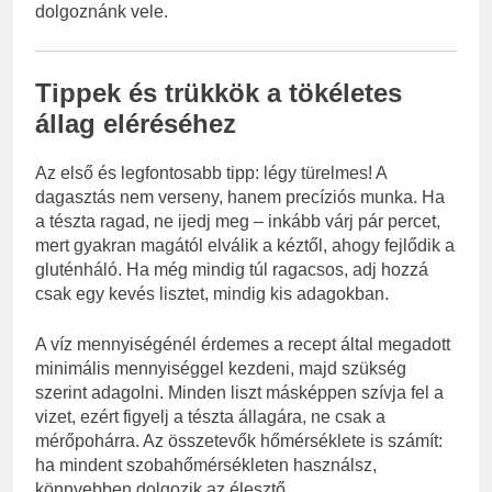
dolgoznánk vele.
Tippek és trükkök a tökéletes
állag eléréséhez
Az első és legfontosabb tipp: légy türelmes! A
dagasztás nem verseny, hanem precíziós munka. Ha
a tészta ragad, ne ijedj meg – inkább várj pár percet,
mert gyakran magától elválik a kéztől, ahogy fejlődik a
gluténháló. Ha még mindig túl ragacsos, adj hozzá
csak egy kevés lisztet, mindig kis adagokban.
A víz mennyiségénél érdemes a recept által megadott
minimális mennyiséggel kezdeni, majd szükség
szerint adagolni. Minden liszt másképpen szívja fel a
vizet, ezért figyelj a tészta állagára, ne csak a
mérőpohárra. Az összetevők hőmérséklete is számít:
ha mindent szobahőmérsékleten használsz,
könnyebben dolgozik az élesztő.