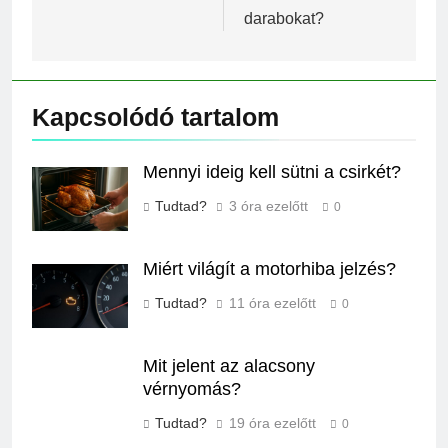
darabokat?
Kapcsolódó tartalom
Mennyi ideig kell sütni a csirkét?
Tudtad?
3 óra ezelőtt
0
Miért világít a motorhiba jelzés?
Tudtad?
11 óra ezelőtt
0
Mit jelent az alacsony
vérnyomás?
Tudtad?
19 óra ezelőtt
0