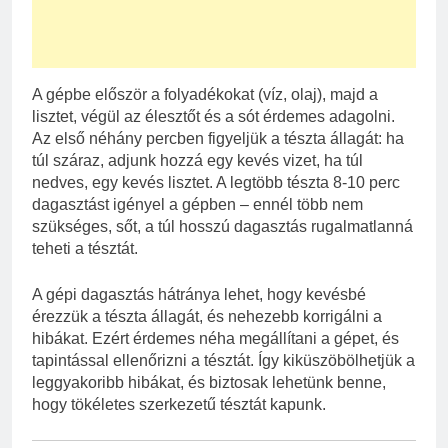
A gépbe először a folyadékokat (víz, olaj), majd a
lisztet, végül az élesztőt és a sót érdemes adagolni.
Az első néhány percben figyeljük a tészta állagát: ha
túl száraz, adjunk hozzá egy kevés vizet, ha túl
nedves, egy kevés lisztet. A legtöbb tészta 8-10 perc
dagasztást igényel a gépben – ennél több nem
szükséges, sőt, a túl hosszú dagasztás rugalmatlanná
teheti a tésztát.
A gépi dagasztás hátránya lehet, hogy kevésbé
érezzük a tészta állagát, és nehezebb korrigálni a
hibákat. Ezért érdemes néha megállítani a gépet, és
tapintással ellenőrizni a tésztát. Így kiküszöbölhetjük a
leggyakoribb hibákat, és biztosak lehetünk benne,
hogy tökéletes szerkezetű tésztát kapunk.