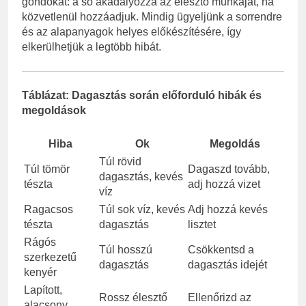
gondokat: a só akadályozza az élesztő munkáját, ha
közvetlenül hozzáadjuk. Mindig ügyeljünk a sorrendre
és az alapanyagok helyes előkészítésére, így
elkerülhetjük a legtöbb hibát.
Táblázat: Dagasztás során előforduló hibák és
megoldások
Hiba
Ok
Megoldás
Túl rövid
Túl tömör
Dagaszd tovább,
dagasztás, kevés
tészta
adj hozzá vizet
víz
Ragacsos
Túl sok víz, kevés
Adj hozzá kevés
tészta
dagasztás
lisztet
Rágós
Túl hosszú
Csökkentsd a
szerkezetű
dagasztás
dagasztás idejét
kenyér
Lapított,
Rossz élesztő
Ellenőrizd az
alacsony