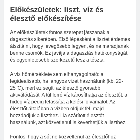
Előkészületek: liszt, víz és
élesztő előkészítése
Az előkészületek fontos szerepet játszanak a
dagasztás sikerében. Első lépésként a lisztet érdemes
átszitálni, hogy levegősebb legyen, és ne maradjanak
benne csomók. Ez javítja a dagasztás hatékonyságát,
és egyenletesebb szerkezetű lesz a tészta.
A víz hőmérséklete sem elhanyagolható: a
legideálisabb, ha langyos vizet használunk (kb. 22-
25°C), mert ez segíti az élesztő gyorsabb
aktiválódását. A túl forró víz károsíthatja az élesztőt, a
hideg víz pedig lelassítja a kelési folyamatot. Az
élesztőt általában a vízben oldjuk fel, majd
hozzáadjuk a liszthez. Ha szárított élesztőt
használunk, azt közvetlenül is keverhetjük a liszthez.
Fontos, hogy a sót ne közvetlenül az élesztőhöz