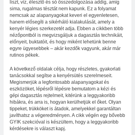
liszt, víz, élesztő és só összedolgozása addig, amíg
sima, rugalmas tésztát nem kapunk. Ez a folyamat
nemcsak az alapanyagokat keveri el egyenletesen,
hanem elősegíti a sikérháló kialakulását, amely a
kenyér légies szerkezetét adja. Ebben a cikkben több
nézőpontból is megvizsgáljuk a dagasztás technikáit,
előnyeit, buktatóit, és hogy miként lehetünk benne
egyre ügyesebbek – akár kezdők vagyunk, akár már
rutinos pékek.
A következő oldalak célja, hogy részletes, gyakorlati
tanácsokkal segítse a kenyérsütés szerelmeseit.
Megismerjük a legfontosabb alapanyagokat és
eszközöket, lépésről lépésre bemutatom a kézi és
gépi dagasztás rejtelmeit, kitérünk a leggyakoribb
hibákra, és arra is, hogyan kerülhetjük el őket. Olyan
tippeket, trükköket is átadok, amelyekkel garantáltan
javíthatsz a végeredményen. A cikk végén egy bővebb
GYIK szekcióval is készültem, hogy a leggyakoribb
kérdésekre is választ kapj.