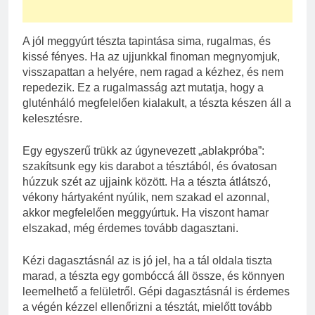
A jól meggyúrt tészta tapintása sima, rugalmas, és
kissé fényes. Ha az ujjunkkal finoman megnyomjuk,
visszapattan a helyére, nem ragad a kézhez, és nem
repedezik. Ez a rugalmasság azt mutatja, hogy a
gluténháló megfelelően kialakult, a tészta készen áll a
kelesztésre.
Egy egyszerű trükk az úgynevezett „ablakpróba”:
szakítsunk egy kis darabot a tésztából, és óvatosan
húzzuk szét az ujjaink között. Ha a tészta átlátszó,
vékony hártyaként nyúlik, nem szakad el azonnal,
akkor megfelelően meggyúrtuk. Ha viszont hamar
elszakad, még érdemes tovább dagasztani.
Kézi dagasztásnál az is jó jel, ha a tál oldala tiszta
marad, a tészta egy gombóccá áll össze, és könnyen
leemelhető a felületről. Gépi dagasztásnál is érdemes
a végén kézzel ellenőrizni a tésztát, mielőtt tovább