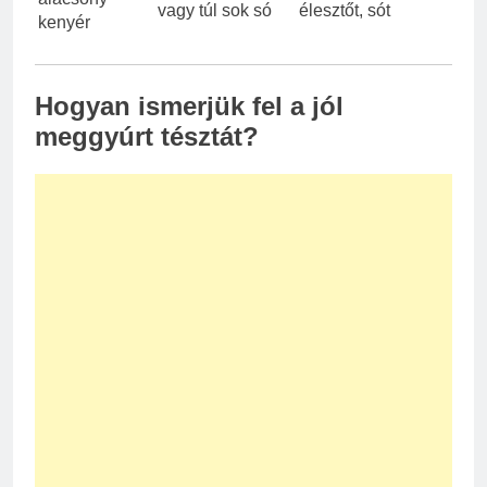
vagy túl sok só
élesztőt, sót
kenyér
Hogyan ismerjük fel a jól
meggyúrt tésztát?