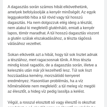
A dagasztás során számos hibát elkövethetünk,
amelyek befolyásolják a kenyér minőségét. Az egyik
leggyakoribb hiba a túl rövid vagy túl hosszú
dagasztás. Ha nem dolgozzuk elég ideig a tésztát,
nem alakul ki megfelelő gluténháló, emiatt a kenyér
lapos, tömör maradhat. A túl hosszú dagasztás viszont
a glutén szálak elszakadásához, a tészta rágóssá
válásához vezethet.
Sokan elkövetik azt a hibát, hogy túl sok lisztet adnak
a tésztához, mert ragacsosnak tűnik. A friss tészta
mindig kissé ragadós, de a dagasztás során, illetve a
kelesztés után már jól kezelhető lesz. Túl sok liszt
hozzáadása kemény, morzsálódó kenyeret
eredményez. Hasonlóan problémás, ha a víz
hőmérséklete nem megfelelő: a túl meleg víz megöli
az élesztőt, a hideg víz pedig lassítja a kelést.
Végül, a rosszul elosztott só vagy élesztő is okozhat