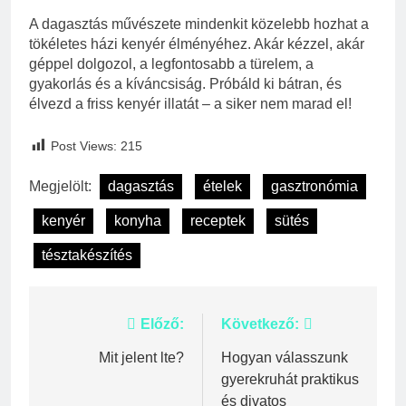
A dagasztás művészete mindenkit közelebb hozhat a
tökéletes házi kenyér élményéhez. Akár kézzel, akár
géppel dolgozol, a legfontosabb a türelem, a
gyakorlás és a kíváncsiság. Próbáld ki bátran, és
élvezd a friss kenyér illatát – a siker nem marad el!
Post Views:
215
Megjelölt:
dagasztás
ételek
gasztronómia
kenyér
konyha
receptek
sütés
tésztakészítés
Bejegyzés
Előző:
Következő:
navigáció
Mit jelent lte?
Hogyan válasszunk
gyerekruhát praktikus
és divatos