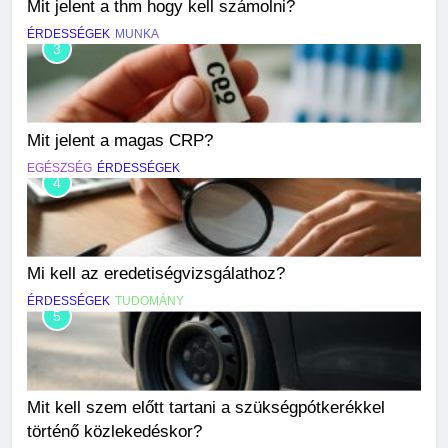
Mit jelent a thm hogy kell számolni?
ÉRDESSÉGEK
MUNKA
3
Mit jelent a magas CRP?
EGÉSZSÉG
ÉRDESSÉGEK
4
Mi kell az eredetiségvizsgálathoz?
ÉRDESSÉGEK
TUDOMÁNY
5
Mit kell szem előtt tartani a szükségpótkerékkel
történő közlekedéskor?