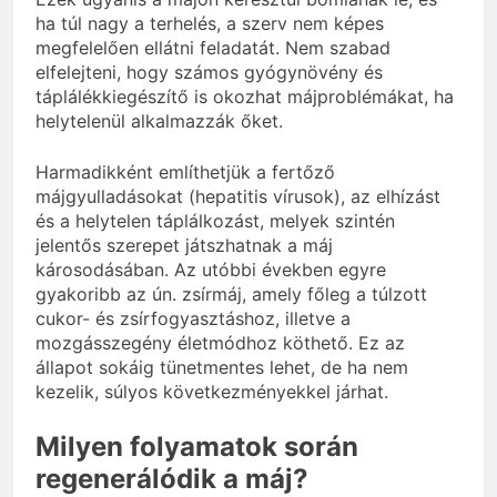
ha túl nagy a terhelés, a szerv nem képes
megfelelően ellátni feladatát. Nem szabad
elfelejteni, hogy számos gyógynövény és
táplálékkiegészítő is okozhat májproblémákat, ha
helytelenül alkalmazzák őket.
Harmadikként említhetjük a fertőző
májgyulladásokat (hepatitis vírusok), az elhízást
és a helytelen táplálkozást, melyek szintén
jelentős szerepet játszhatnak a máj
károsodásában. Az utóbbi években egyre
gyakoribb az ún. zsírmáj, amely főleg a túlzott
cukor- és zsírfogyasztáshoz, illetve a
mozgásszegény életmódhoz köthető. Ez az
állapot sokáig tünetmentes lehet, de ha nem
kezelik, súlyos következményekkel járhat.
Milyen folyamatok során
regenerálódik a máj?