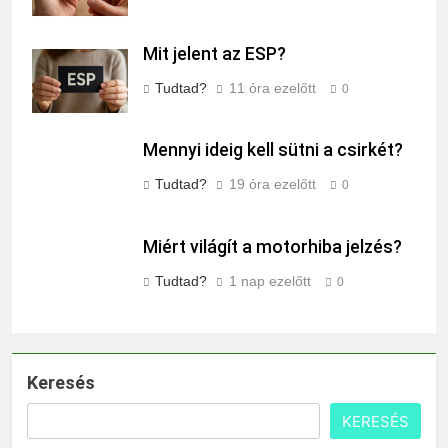
Mit jelent az ESP?
Tudtad?
11 óra ezelőtt
0
Mennyi ideig kell sütni a csirkét?
Tudtad?
19 óra ezelőtt
0
Miért világít a motorhiba jelzés?
Tudtad?
1 nap ezelőtt
0
Keresés
KERESÉS