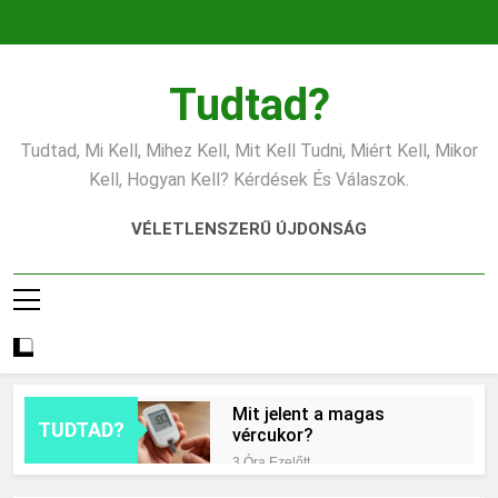
Ugrás
a
tartalomra
Tudtad?
Tudtad, Mi Kell, Mihez Kell, Mit Kell Tudni, Miért Kell, Mikor
Kell, Hogyan Kell? Kérdések És Válaszok.
VÉLETLENSZERŰ ÚJDONSÁG
Mit jelent a magas
TUDTAD?
vércukor?
3 Óra Ezelőtt
Mit jelent az ESP?