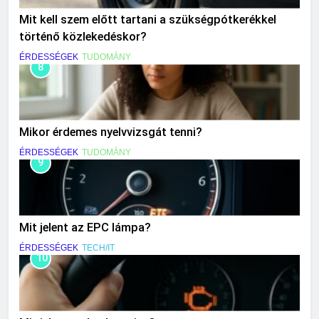
Mit kell szem előtt tartani a szükségpótkerékkel
történő közlekedéskor?
ÉRDESSÉGEK
TUDOMÁNY
8
Mikor érdemes nyelvvizsgát tenni?
ÉRDESSÉGEK
TUDOMÁNY
9
Mit jelent az EPC lámpa?
ÉRDESSÉGEK
TECH/IT
10