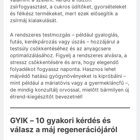
zsírfogyasztást, a cukros üdítőket, gyorsételeket
és félkész termékeket, mert ezek elősegítik a
zsírmáj kialakulását.
A rendszeres testmozgás – például gyaloglás,
futás, kerékpározás vagy úszás – hozzájárul a
testsúly csökkentéséhez és az anyagcsere
optimalizálásához. Figyelj a rendszeres alvásra, a
stressz csökkentésére és arra, hogy elegendő
folyadékot fogyassz naponta. Hasznos lehet
májvédő hatású gyógynövényeket is kipróbálni –
mint például a máriatövis vagy a gyermekláncfű –,
de mindig konzultálj orvossal, mielőtt bármilyen új
étrend-kiegészítőt bevezetnél!
GYIK – 10 gyakori kérdés és
válasz a máj regenerációjáról