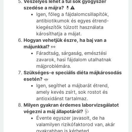
Veszélyes lehet a túl sok gyógyszer
szedése a májra?
💊⚠️
Igen, főleg a fájdalomcsillapítók,
antibiotikumok és egyes étrend-
kiegészítők túlzott használata
károsíthatja a májat.
Hogyan vehetjük észre, ha baj van a
májunkkal?
👀
Fáradtság, sárgaság, emésztési
zavarok, hasi fájdalom utalhatnak
májproblémára.
Szükséges-e speciális diéta májkárosodás
esetén?
🥗
Igen, segíthet a májbarát étrend,
amely kevés zsírt, sok rostot és
antioxidánst tartalmaz.
Milyen gyakran érdemes laborvizsgálatot
végezni a máj állapotáról?
🩺
Évente egyszer javasolt, de ha
valamilyen rizikófaktorod van, akár
gyakrabban is kérheted.