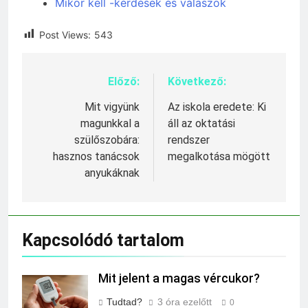
Mikor kell -kérdések és válaszok
Post Views:
543
Előző:
Következő:
Bejegyzés
navigáció
Mit vigyünk
Az iskola eredete: Ki
magunkkal a
áll az oktatási
szülőszobára:
rendszer
hasznos tanácsok
megalkotása mögött
anyukáknak
Kapcsolódó tartalom
Mit jelent a magas vércukor?
Tudtad?
3 óra ezelőtt
0