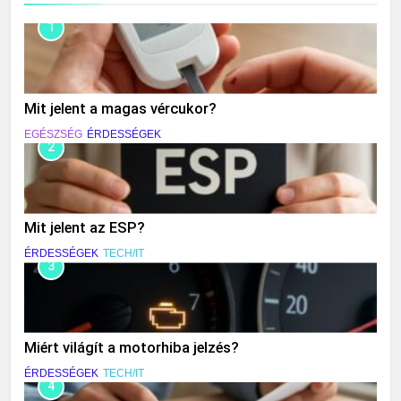
1
Mit jelent a magas vércukor?
EGÉSZSÉG
ÉRDESSÉGEK
2
Mit jelent az ESP?
ÉRDESSÉGEK
TECH/IT
3
Miért világít a motorhiba jelzés?
ÉRDESSÉGEK
TECH/IT
4