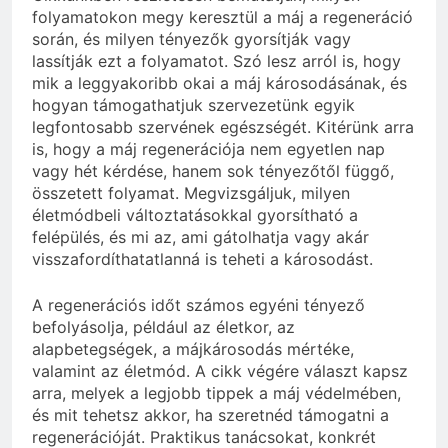
folyamatokon megy keresztül a máj a regeneráció
során, és milyen tényezők gyorsítják vagy
lassítják ezt a folyamatot. Szó lesz arról is, hogy
mik a leggyakoribb okai a máj károsodásának, és
hogyan támogathatjuk szervezetünk egyik
legfontosabb szervének egészségét. Kitérünk arra
is, hogy a máj regenerációja nem egyetlen nap
vagy hét kérdése, hanem sok tényezőtől függő,
összetett folyamat. Megvizsgáljuk, milyen
életmódbeli változtatásokkal gyorsítható a
felépülés, és mi az, ami gátolhatja vagy akár
visszafordíthatatlanná is teheti a károsodást.
A regenerációs időt számos egyéni tényező
befolyásolja, például az életkor, az
alapbetegségek, a májkárosodás mértéke,
valamint az életmód. A cikk végére választ kapsz
arra, melyek a legjobb tippek a máj védelmében,
és mit tehetsz akkor, ha szeretnéd támogatni a
regenerációját. Praktikus tanácsokat, konkrét