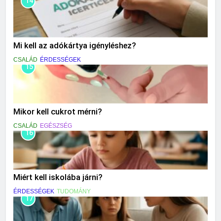
14
Mi kell az adókártya igényléshez?
CSALÁD
ÉRDESSÉGEK
15
Mikor kell cukrot mérni?
CSALÁD
EGÉSZSÉG
16
Miért kell iskolába járni?
ÉRDESSÉGEK
TUDOMÁNY
17