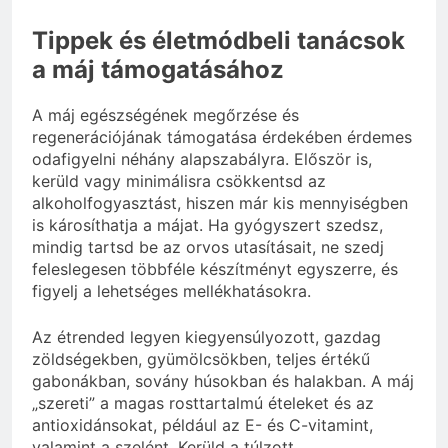
Tippek és életmódbeli tanácsok
a máj támogatásához
A máj egészségének megőrzése és
regenerációjának támogatása érdekében érdemes
odafigyelni néhány alapszabályra. Először is,
kerüld vagy minimálisra csökkentsd az
alkoholfogyasztást, hiszen már kis mennyiségben
is károsíthatja a májat. Ha gyógyszert szedsz,
mindig tartsd be az orvos utasításait, ne szedj
feleslegesen többféle készítményt egyszerre, és
figyelj a lehetséges mellékhatásokra.
Az étrended legyen kiegyensúlyozott, gazdag
zöldségekben, gyümölcsökben, teljes értékű
gabonákban, sovány húsokban és halakban. A máj
„szereti” a magas rosttartalmú ételeket és az
antioxidánsokat, például az E- és C-vitamint,
valamint a szelént. Kerüld a túlzott