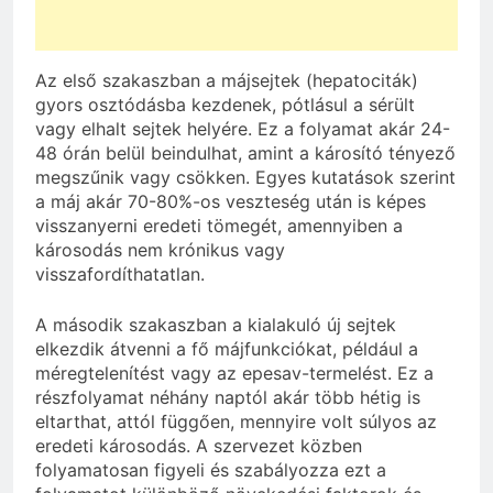
Az első szakaszban a májsejtek (hepatociták)
gyors osztódásba kezdenek, pótlásul a sérült
vagy elhalt sejtek helyére. Ez a folyamat akár 24-
48 órán belül beindulhat, amint a károsító tényező
megszűnik vagy csökken. Egyes kutatások szerint
a máj akár 70-80%-os veszteség után is képes
visszanyerni eredeti tömegét, amennyiben a
károsodás nem krónikus vagy
visszafordíthatatlan.
A második szakaszban a kialakuló új sejtek
elkezdik átvenni a fő májfunkciókat, például a
méregtelenítést vagy az epesav-termelést. Ez a
részfolyamat néhány naptól akár több hétig is
eltarthat, attól függően, mennyire volt súlyos az
eredeti károsodás. A szervezet közben
folyamatosan figyeli és szabályozza ezt a