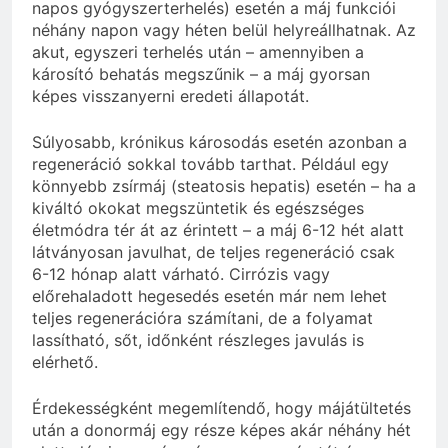
napos gyógyszerterhelés) esetén a máj funkciói
néhány napon vagy héten belül helyreállhatnak. Az
akut, egyszeri terhelés után – amennyiben a
károsító behatás megszűnik – a máj gyorsan
képes visszanyerni eredeti állapotát.
Súlyosabb, krónikus károsodás esetén azonban a
regeneráció sokkal tovább tarthat. Például egy
könnyebb zsírmáj (steatosis hepatis) esetén – ha a
kiváltó okokat megszüntetik és egészséges
életmódra tér át az érintett – a máj 6-12 hét alatt
látványosan javulhat, de teljes regeneráció csak
6-12 hónap alatt várható. Cirrózis vagy
előrehaladott hegesedés esetén már nem lehet
teljes regenerációra számítani, de a folyamat
lassítható, sőt, időnként részleges javulás is
elérhető.
Érdekességként megemlítendő, hogy májátültetés
után a donormáj egy része képes akár néhány hét