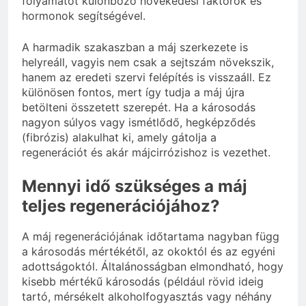
folyamatot különböző növekedési faktorok és
hormonok segítségével.
A harmadik szakaszban a máj szerkezete is
helyreáll, vagyis nem csak a sejtszám növekszik,
hanem az eredeti szervi felépítés is visszaáll. Ez
különösen fontos, mert így tudja a máj újra
betölteni összetett szerepét. Ha a károsodás
nagyon súlyos vagy ismétlődő, hegképződés
(fibrózis) alakulhat ki, amely gátolja a
regenerációt és akár májcirrózishoz is vezethet.
Mennyi idő szükséges a máj
teljes regenerációjához?
A máj regenerációjának időtartama nagyban függ
a károsodás mértékétől, az okoktól és az egyéni
adottságoktól. Általánosságban elmondható, hogy
kisebb mértékű károsodás (például rövid ideig
tartó, mérsékelt alkoholfogyasztás vagy néhány