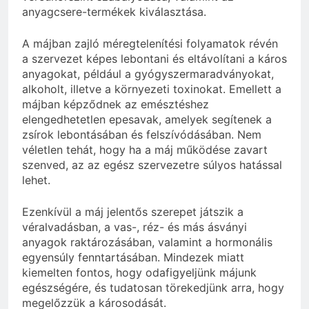
anyagcsere-termékek kiválasztása.
A májban zajló méregtelenítési folyamatok révén
a szervezet képes lebontani és eltávolítani a káros
anyagokat, például a gyógyszermaradványokat,
alkoholt, illetve a környezeti toxinokat. Emellett a
májban képződnek az emésztéshez
elengedhetetlen epesavak, amelyek segítenek a
zsírok lebontásában és felszívódásában. Nem
véletlen tehát, hogy ha a máj működése zavart
szenved, az az egész szervezetre súlyos hatással
lehet.
Ezenkívül a máj jelentős szerepet játszik a
véralvadásban, a vas-, réz- és más ásványi
anyagok raktározásában, valamint a hormonális
egyensúly fenntartásában. Mindezek miatt
kiemelten fontos, hogy odafigyeljünk májunk
egészségére, és tudatosan törekedjünk arra, hogy
megelőzzük a károsodását.