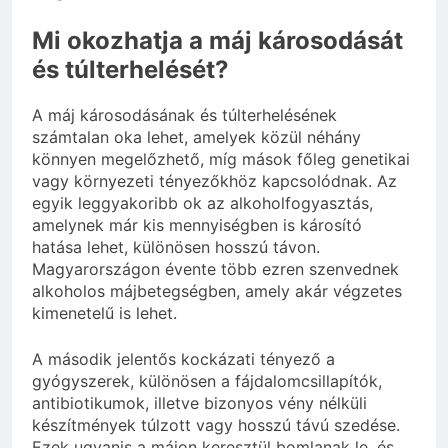
Mi okozhatja a máj károsodását
és túlterhelését?
A máj károsodásának és túlterhelésének
számtalan oka lehet, amelyek közül néhány
könnyen megelőzhető, míg mások főleg genetikai
vagy környezeti tényezőkhöz kapcsolódnak. Az
egyik leggyakoribb ok az alkoholfogyasztás,
amelynek már kis mennyiségben is károsító
hatása lehet, különösen hosszú távon.
Magyarországon évente több ezren szenvednek
alkoholos májbetegségben, amely akár végzetes
kimenetelű is lehet.
A második jelentős kockázati tényező a
gyógyszerek, különösen a fájdalomcsillapítók,
antibiotikumok, illetve bizonyos vény nélküli
készítmények túlzott vagy hosszú távú szedése.
Ezek ugyanis a májon keresztül bomlanak le, és