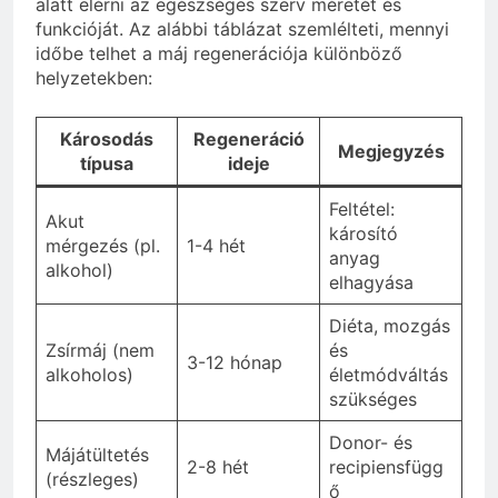
alatt elérni az egészséges szerv méretét és
funkcióját. Az alábbi táblázat szemlélteti, mennyi
időbe telhet a máj regenerációja különböző
helyzetekben:
Károsodás
Regeneráció
Megjegyzés
típusa
ideje
Feltétel:
Akut
károsító
mérgezés (pl.
1-4 hét
anyag
alkohol)
elhagyása
Diéta, mozgás
Zsírmáj (nem
és
3-12 hónap
alkoholos)
életmódváltás
szükséges
Donor- és
Májátültetés
2-8 hét
recipiensfügg
(részleges)
ő