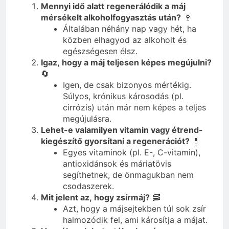
Mennyi idő alatt regenerálódik a máj
mérsékelt alkoholfogyasztás után?
🍷
Általában néhány nap vagy hét, ha
közben elhagyod az alkoholt és
egészségesen élsz.
Igaz, hogy a máj teljesen képes megújulni?
🔄
Igen, de csak bizonyos mértékig.
Súlyos, krónikus károsodás (pl.
cirrózis) után már nem képes a teljes
megújulásra.
Lehet-e valamilyen vitamin vagy étrend-
kiegészítő gyorsítani a regenerációt?
💊
Egyes vitaminok (pl. E-, C-vitamin),
antioxidánsok és máriatövis
segíthetnek, de önmagukban nem
csodaszerek.
Mit jelent az, hogy zsírmáj?
🥓
Azt, hogy a májsejtekben túl sok zsír
halmozódik fel, ami károsítja a májat.