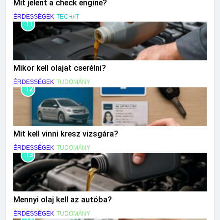
Mit jelent a check engine?
ÉRDESSÉGEK
TECH/IT
11
Mikor kell olajat cserélni?
ÉRDESSÉGEK
TUDOMÁNY
12
Mit kell vinni kresz vizsgára?
ÉRDESSÉGEK
TUDOMÁNY
13
Mennyi olaj kell az autóba?
ÉRDESSÉGEK
TUDOMÁNY