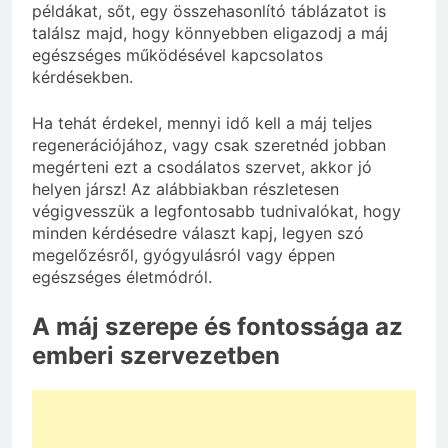
példákat, sőt, egy összehasonlító táblázatot is
találsz majd, hogy könnyebben eligazodj a máj
egészséges működésével kapcsolatos
kérdésekben.
Ha tehát érdekel, mennyi idő kell a máj teljes
regenerációjához, vagy csak szeretnéd jobban
megérteni ezt a csodálatos szervet, akkor jó
helyen jársz! Az alábbiakban részletesen
végigvesszük a legfontosabb tudnivalókat, hogy
minden kérdésedre választ kapj, legyen szó
megelőzésről, gyógyulásról vagy éppen
egészséges életmódról.
A máj szerepe és fontossága az
emberi szervezetben