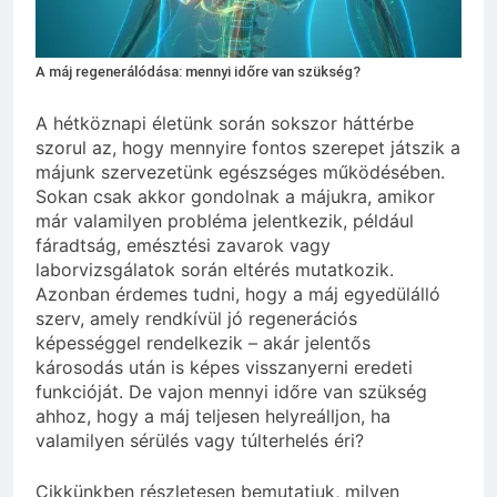
3 Nap Ezelőtt
Miért zsibbad a kéz?
3 Nap Ezelőtt
A máj regenerálódása: mennyi időre van szükség?
A hétköznapi életünk során sokszor háttérbe
szorul az, hogy mennyire fontos szerepet játszik a
májunk szervezetünk egészséges működésében.
Sokan csak akkor gondolnak a májukra, amikor
már valamilyen probléma jelentkezik, például
fáradtság, emésztési zavarok vagy
laborvizsgálatok során eltérés mutatkozik.
Azonban érdemes tudni, hogy a máj egyedülálló
szerv, amely rendkívül jó regenerációs
képességgel rendelkezik – akár jelentős
károsodás után is képes visszanyerni eredeti
funkcióját. De vajon mennyi időre van szükség
ahhoz, hogy a máj teljesen helyreálljon, ha
valamilyen sérülés vagy túlterhelés éri?
Cikkünkben részletesen bemutatjuk, milyen