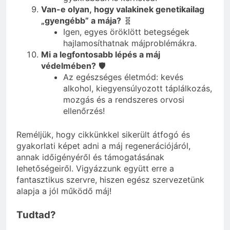
Van-e olyan, hogy valakinek genetikailag
„gyengébb” a mája?
🧬
Igen, egyes öröklött betegségek
hajlamosíthatnak májproblémákra.
Mi a legfontosabb lépés a máj
védelmében?
🛡️
Az egészséges életmód: kevés
alkohol, kiegyensúlyozott táplálkozás,
mozgás és a rendszeres orvosi
ellenőrzés!
Reméljük, hogy cikkünkkel sikerült átfogó és
gyakorlati képet adni a máj regenerációjáról,
annak időigényéről és támogatásának
lehetőségeiről. Vigyázzunk együtt erre a
fantasztikus szervre, hiszen egész szervezetünk
alapja a jól működő máj!
Tudtad?