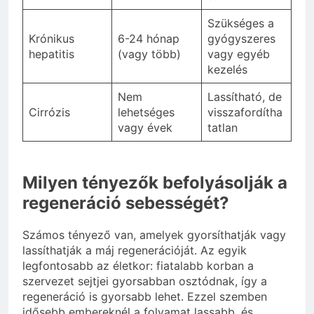
Szükséges a
Krónikus
6-24 hónap
gyógyszeres
hepatitis
(vagy több)
vagy egyéb
kezelés
Nem
Lassítható, de
Cirrózis
lehetséges
visszafordítha
vagy évek
tatlan
Milyen tényezők befolyásolják a
regeneráció sebességét?
Számos tényező van, amelyek gyorsíthatják vagy
lassíthatják a máj regenerációját. Az egyik
legfontosabb az életkor: fiatalabb korban a
szervezet sejtjei gyorsabban osztódnak, így a
regeneráció is gyorsabb lehet. Ezzel szemben
idősebb embereknél a folyamat lassabb, és