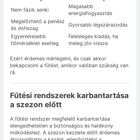
Magasabb
Nem fázik senki
energiafogyasztás
Megelőzhető a penész
Gyorsabb légszárazodás
és dohszag
Egyenletesebb
Felesleges kiadás, ha
hőmérséklet esetleg
meleg jön vissza
Ezért érdemes mérlegelni, és csak akkor
bekapcsolni a fűtést, amikor valóban szükség van
rá.
Fűtési rendszerek karbantartása
a szezon előtt
A fűtési rendszer megfelelő karbantartása
elengedhetetlen a biztonságos és hatékony
működéshez. A szezon kezdete előtt érdemes
átvizsgáltatni a kazánt, ellenőriztetni a