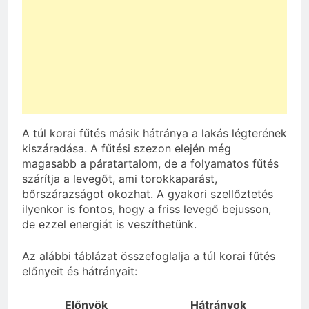
A túl korai fűtés másik hátránya a lakás légterének
kiszáradása. A fűtési szezon elején még
magasabb a páratartalom, de a folyamatos fűtés
szárítja a levegőt, ami torokkaparást,
bőrszárazságot okozhat. A gyakori szellőztetés
ilyenkor is fontos, hogy a friss levegő bejusson,
de ezzel energiát is veszíthetünk.
Az alábbi táblázat összefoglalja a túl korai fűtés
előnyeit és hátrányait:
Előnyök
Hátrányok