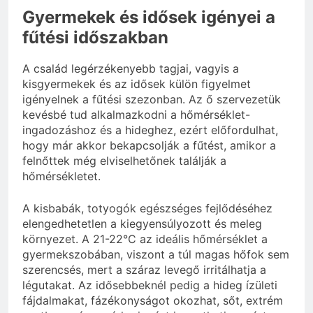
Gyermekek és idősek igényei a
fűtési időszakban
A család legérzékenyebb tagjai, vagyis a
kisgyermekek és az idősek külön figyelmet
igényelnek a fűtési szezonban. Az ő szervezetük
kevésbé tud alkalmazkodni a hőmérséklet-
ingadozáshoz és a hideghez, ezért előfordulhat,
hogy már akkor bekapcsolják a fűtést, amikor a
felnőttek még elviselhetőnek találják a
hőmérsékletet.
A kisbabák, totyogók egészséges fejlődéséhez
elengedhetetlen a kiegyensúlyozott és meleg
környezet. A 21-22°C az ideális hőmérséklet a
gyermekszobában, viszont a túl magas hőfok sem
szerencsés, mert a száraz levegő irritálhatja a
légutakat. Az idősebbeknél pedig a hideg ízületi
fájdalmakat, fázékonyságot okozhat, sőt, extrém