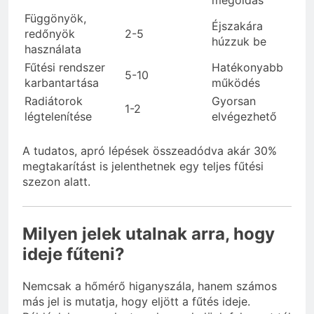
megoldás
Függönyök,
Éjszakára
redőnyök
2-5
húzzuk be
használata
Fűtési rendszer
Hatékonyabb
5-10
karbantartása
működés
Radiátorok
Gyorsan
1-2
légtelenítése
elvégezhető
A tudatos, apró lépések összeadódva akár 30%
megtakarítást is jelenthetnek egy teljes fűtési
szezon alatt.
Milyen jelek utalnak arra, hogy
ideje fűteni?
Nemcsak a hőmérő higanyszála, hanem számos
más jel is mutatja, hogy eljött a fűtés ideje.