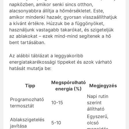
napközben, amikor senki sincs otthon,
alacsonyabbra állítja a hőmérsékletet. Este,
amikor mindenki hazaér, gyorsan visszaállíthatjuk
a kívánt értékre. Húzzuk be a függönyöket,
használjunk vastagabb takarókat, és szigeteljük
az ablakokat – ezek mind-mind segítenek a hő
bent tartásában.
Az alábbi táblázat a leggyakoribb
energiatakarékossági tippeket és azok várható
hatását mutatja be:
Megspórolható
Tipp
Megjegyzés
energia (%)
Napi rutin
Programozható
10-15
szerint
termosztát
állítható
Egyszerű,
Ablakszigetelés
5-10
olcsó
javítása