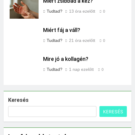
Miért zsibbad a kéz?
Tudtad?
13 óra ezelőtt
0
Miért fáj a váll?
Tudtad?
21 óra ezelőtt
0
Mire jó a kollagén?
Tudtad?
1 nap ezelőtt
0
Keresés
KERESÉS