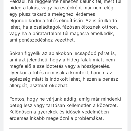
Például, ha reggelente nehezen kelünk fel, mert túl
hideg a lakás, vagy ha esténként már nem elég
egy plusz takaró a meleghez, érdemes
elgondolkodni a fűtés elindításán. Az is árulkodó
lehet, ha a családtagok fázósan öltöznek otthon,
vagy ha a páratartalom túl magasra emelkedik,
ami penészedéshez vezethet.
Sokan figyelik az ablakokon lecsapódó párát is,
ami azt jelentheti, hogy a hideg falak miatt nem
megfelelő a szellőztetés vagy a hőszigetelés.
Ilyenkor a fűtés nemcsak a komfort, hanem az
egészség miatt is indokolt lehet, hiszen a penész
allergiát, asztmát okozhat.
Fontos, hogy ne várjunk addig, amíg már mindenki
beteg lesz vagy tartósan kellemetlen a közérzet.
Különösen a gyerekek és idősek védelmében
érdemes inkább megelőzni a problémákat.