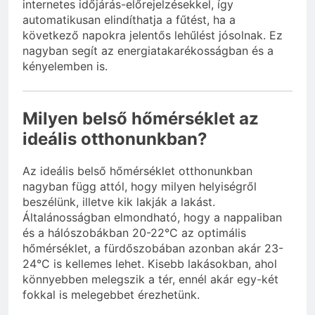
internetes időjárás-előrejelzésekkel, így
automatikusan elindíthatja a fűtést, ha a
következő napokra jelentős lehűlést jósolnak. Ez
nagyban segít az energiatakarékosságban és a
kényelemben is.
Milyen belső hőmérséklet az
ideális otthonunkban?
Az ideális belső hőmérséklet otthonunkban
nagyban függ attól, hogy milyen helyiségről
beszélünk, illetve kik lakják a lakást.
Általánosságban elmondható, hogy a nappaliban
és a hálószobákban 20-22°C az optimális
hőmérséklet, a fürdőszobában azonban akár 23-
24°C is kellemes lehet. Kisebb lakásokban, ahol
könnyebben melegszik a tér, ennél akár egy-két
fokkal is melegebbet érezhetünk.