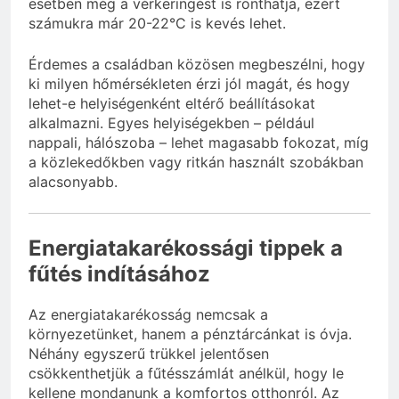
esetben még a vérkeringést is ronthatja, ezért
számukra már 20-22°C is kevés lehet.
Érdemes a családban közösen megbeszélni, hogy
ki milyen hőmérsékleten érzi jól magát, és hogy
lehet-e helyiségenként eltérő beállításokat
alkalmazni. Egyes helyiségekben – például
nappali, hálószoba – lehet magasabb fokozat, míg
a közlekedőkben vagy ritkán használt szobákban
alacsonyabb.
Energiatakarékossági tippek a
fűtés indításához
Az energiatakarékosság nemcsak a
környezetünket, hanem a pénztárcánkat is óvja.
Néhány egyszerű trükkel jelentősen
csökkenthetjük a fűtésszámlát anélkül, hogy le
kellene mondanunk a komfortos otthonról. Az