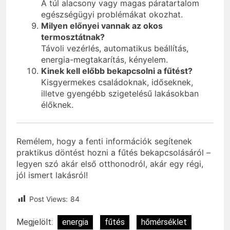
A túl alacsony vagy magas páratartalom
egészségügyi problémákat okozhat.
Milyen előnyei vannak az okos
termosztátnak?
Távoli vezérlés, automatikus beállítás,
energia-megtakarítás, kényelem.
Kinek kell előbb bekapcsolni a fűtést?
Kisgyermekes családoknak, időseknek,
illetve gyengébb szigetelésű lakásokban
élőknek.
Remélem, hogy a fenti információk segítenek
praktikus döntést hozni a fűtés bekapcsolásáról –
legyen szó akár első otthonodról, akár egy régi,
jól ismert lakásról!
Post Views:
84
Megjelölt:
energia
fűtés
hőmérséklet