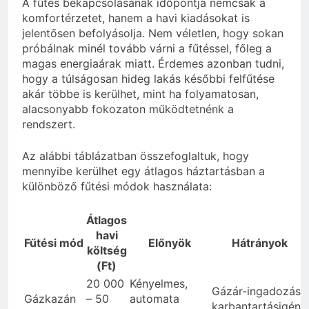
A fűtés bekapcsolásának időpontja nemcsak a
komfortérzetet, hanem a havi kiadásokat is
jelentősen befolyásolja. Nem véletlen, hogy sokan
próbálnak minél tovább várni a fűtéssel, főleg a
magas energiaárak miatt. Érdemes azonban tudni,
hogy a túlságosan hideg lakás későbbi felfűtése
akár többe is kerülhet, mint ha folyamatosan,
alacsonyabb fokozaton működtetnénk a
rendszert.
Az alábbi táblázatban összefoglaltuk, hogy
mennyibe kerülhet egy átlagos háztartásban a
különböző fűtési módok használata:
Átlagos
havi
Fűtési mód
Előnyök
Hátrányok
költség
(Ft)
20 000
Kényelmes,
Gázár-ingadozás,
Gázkazán
– 50
automata
karbantartásigény