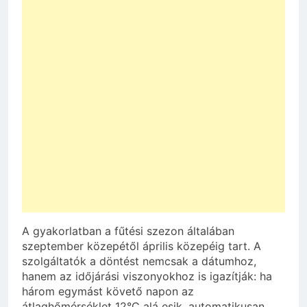
A gyakorlatban a fűtési szezon általában
szeptember közepétől április közepéig tart. A
szolgáltatók a döntést nemcsak a dátumhoz,
hanem az időjárási viszonyokhoz is igazítják: ha
három egymást követő napon az
átlaghőmérséklet 12°C alá esik, automatikusan