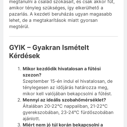
megtanulni a család szokásait, és csak akkor fűt,
amikor tényleg szükséges, így elkerülhető a
pazarlás. A kezdeti beruházás ugyan magasabb
lehet, de a megtakarítások miatt gyorsan
megtérül.
GYIK – Gyakran Ismételt
Kérdések
Mikor kezdődik hivatalosan a fűtési
szezon?
Szeptember 15-én indul el hivatalosan, de
ténylegesen az időjárás határozza meg,
mikor kell valójában bekapcsolni a fűtést.
Mennyi az ideális szobahőmérséklet?
Általában 20-22°C nappaliban, 21-22°C
gyerekszobában, 23-24°C fürdőszobában
ajánlott.
Miért nem jó túl korán bekapcsolni a