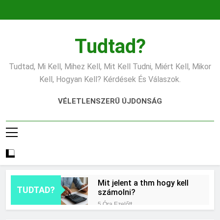
Ugrás
a
tartalomra
Tudtad?
Tudtad, Mi Kell, Mihez Kell, Mit Kell Tudni, Miért Kell, Mikor
Kell, Hogyan Kell? Kérdések És Válaszok.
VÉLETLENSZERŰ ÚJDONSÁG
Mit jelent a thm hogy kell
TUDTAD?
számolni?
5 Óra Ezelőtt
Miért zsibbad a kéz?