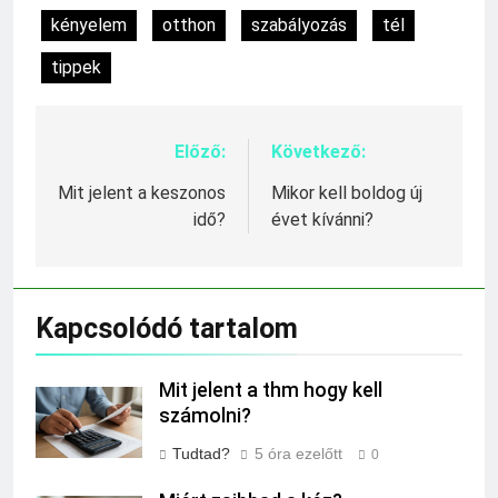
kényelem
otthon
szabályozás
tél
tippek
Előző:
Következő:
Bejegyzés
navigáció
Mit jelent a keszonos
Mikor kell boldog új
idő?
évet kívánni?
Kapcsolódó tartalom
Mit jelent a thm hogy kell
számolni?
Tudtad?
5 óra ezelőtt
0