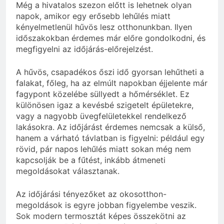
Még a hivatalos szezon előtt is lehetnek olyan
napok, amikor egy erősebb lehűlés miatt
kényelmetlenül hűvös lesz otthonunkban. Ilyen
időszakokban érdemes már előre gondolkodni, és
megfigyelni az időjárás-előrejelzést.
A hűvös, csapadékos őszi idő gyorsan lehűtheti a
falakat, főleg, ha az elmúlt napokban éjjelente már
fagypont közelébe süllyedt a hőmérséklet. Ez
különösen igaz a kevésbé szigetelt épületekre,
vagy a nagyobb üvegfelületekkel rendelkező
lakásokra. Az időjárást érdemes nemcsak a külső,
hanem a várható távlatban is figyelni: például egy
rövid, pár napos lehűlés miatt sokan még nem
kapcsolják be a fűtést, inkább átmeneti
megoldásokat választanak.
Az időjárási tényezőket az okosotthon-
megoldások is egyre jobban figyelembe veszik.
Sok modern termosztát képes összekötni az