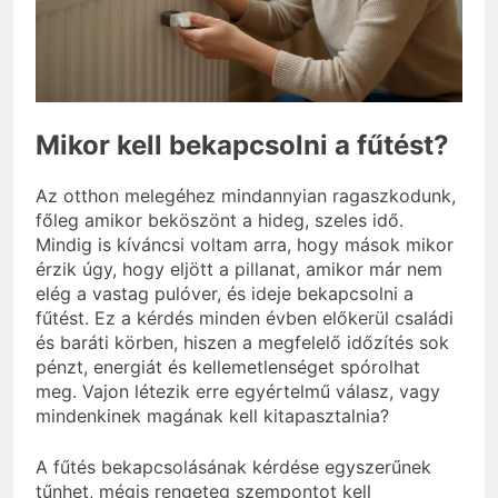
Mennyi a táppénz?
3 Nap Ezelőtt
Mikor kell bekapcsolni a fűtést?
Az otthon melegéhez mindannyian ragaszkodunk,
főleg amikor beköszönt a hideg, szeles idő.
Mindig is kíváncsi voltam arra, hogy mások mikor
érzik úgy, hogy eljött a pillanat, amikor már nem
elég a vastag pulóver, és ideje bekapcsolni a
fűtést. Ez a kérdés minden évben előkerül családi
és baráti körben, hiszen a megfelelő időzítés sok
pénzt, energiát és kellemetlenséget spórolhat
meg. Vajon létezik erre egyértelmű válasz, vagy
mindenkinek magának kell kitapasztalnia?
A fűtés bekapcsolásának kérdése egyszerűnek
tűnhet, mégis rengeteg szempontot kell