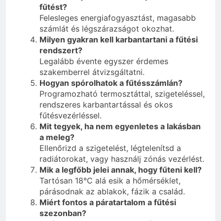
fűtést?
Felesleges energiafogyasztást, magasabb
számlát és légszárazságot okozhat.
Milyen gyakran kell karbantartani a fűtési
rendszert?
Legalább évente egyszer érdemes
szakemberrel átvizsgáltatni.
Hogyan spórolhatok a fűtésszámlán?
Programozható termosztáttal, szigeteléssel,
rendszeres karbantartással és okos
fűtésvezérléssel.
Mit tegyek, ha nem egyenletes a lakásban
a meleg?
Ellenőrizd a szigetelést, légtelenítsd a
radiátorokat, vagy használj zónás vezérlést.
Mik a legfőbb jelei annak, hogy fűteni kell?
Tartósan 18°C alá esik a hőmérséklet,
párásodnak az ablakok, fázik a család.
Miért fontos a páratartalom a fűtési
szezonban?