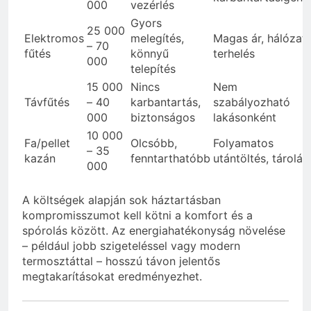
000
vezérlés
Gyors
25 000
Elektromos
melegítés,
Magas ár, hálózati
– 70
fűtés
könnyű
terhelés
000
telepítés
15 000
Nincs
Nem
Távfűtés
– 40
karbantartás,
szabályozható
000
biztonságos
lakásonként
10 000
Fa/pellet
Olcsóbb,
Folyamatos
– 35
kazán
fenntarthatóbb
utántöltés, tárolás
000
A költségek alapján sok háztartásban
kompromisszumot kell kötni a komfort és a
spórolás között. Az energiahatékonyság növelése
– például jobb szigeteléssel vagy modern
termosztáttal – hosszú távon jelentős
megtakarításokat eredményezhet.