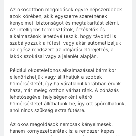
Az okosotthon megoldások egyre népszerűbbek
azok körében, akik egyszerre szeretnének
kényelmet, biztonságot és megtakarítást elérni.
Az intelligens termosztátok, érzékelők és
alkalmazások lehetővé teszik, hogy távolról is
szabályozzuk a fűtést, vagy akár automatizáljuk
az egész rendszert az időjárási előrejelzés, a
lakók szokásai vagy a jelenlét alapján.
Például okostelefonos alkalmazással bármikor
ellenőrizhetjük vagy állíthatjuk a szobák
hőmérsékletét, így ha váratlanul korábban érünk
haza, már meleg otthon várhat ránk. A zónázás
lehetőségével helyiségenként eltérő
hőmérsékletet állíthatunk be, így ott spórolhatunk,
ahol nincs szükség extra fűtésre.
Az okos megoldások nemcsak kényelmesek,
hanem környezetbarátak is: a rendszer képes