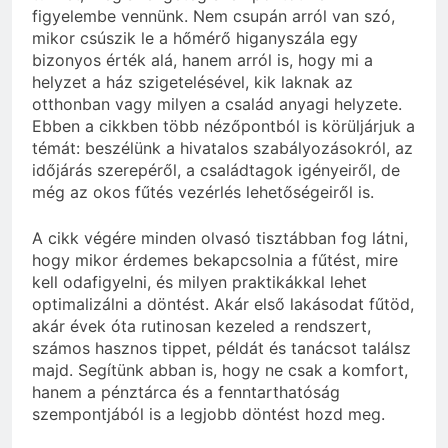
figyelembe vennünk. Nem csupán arról van szó,
mikor csúszik le a hőmérő higanyszála egy
bizonyos érték alá, hanem arról is, hogy mi a
helyzet a ház szigetelésével, kik laknak az
otthonban vagy milyen a család anyagi helyzete.
Ebben a cikkben több nézőpontból is körüljárjuk a
témát: beszélünk a hivatalos szabályozásokról, az
időjárás szerepéről, a családtagok igényeiről, de
még az okos fűtés vezérlés lehetőségeiről is.
A cikk végére minden olvasó tisztábban fog látni,
hogy mikor érdemes bekapcsolnia a fűtést, mire
kell odafigyelni, és milyen praktikákkal lehet
optimalizálni a döntést. Akár első lakásodat fűtöd,
akár évek óta rutinosan kezeled a rendszert,
számos hasznos tippet, példát és tanácsot találsz
majd. Segítünk abban is, hogy ne csak a komfort,
hanem a pénztárca és a fenntarthatóság
szempontjából is a legjobb döntést hozd meg.