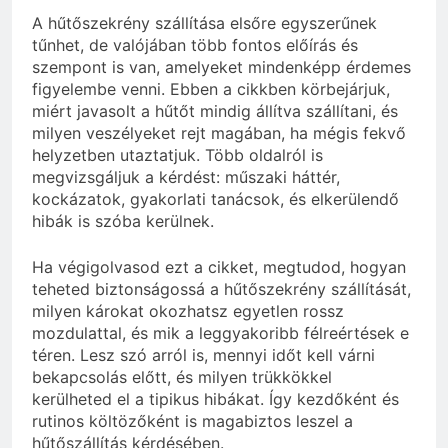
A hűtőszekrény szállítása elsőre egyszerűnek
tűnhet, de valójában több fontos előírás és
szempont is van, amelyeket mindenképp érdemes
figyelembe venni. Ebben a cikkben körbejárjuk,
miért javasolt a hűtőt mindig állítva szállítani, és
milyen veszélyeket rejt magában, ha mégis fekvő
helyzetben utaztatjuk. Több oldalról is
megvizsgáljuk a kérdést: műszaki háttér,
kockázatok, gyakorlati tanácsok, és elkerülendő
hibák is szóba kerülnek.
Ha végigolvasod ezt a cikket, megtudod, hogyan
teheted biztonságossá a hűtőszekrény szállítását,
milyen károkat okozhatsz egyetlen rossz
mozdulattal, és mik a leggyakoribb félreértések e
téren. Lesz szó arról is, mennyi időt kell várni
bekapcsolás előtt, és milyen trükkökkel
kerülheted el a tipikus hibákat. Így kezdőként és
rutinos költözőként is magabiztos leszel a
hűtőszállítás kérdésében.