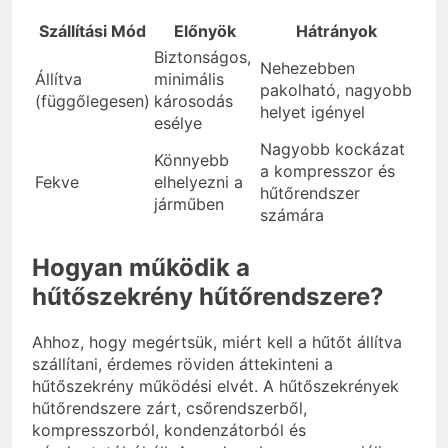
Szállítási Mód
Előnyök
Hátrányok
Biztonságos,
Nehezebben
Állítva
minimális
pakolható, nagyobb
(függőlegesen)
károsodás
helyet igényel
esélye
Nagyobb kockázat
Könnyebb
a kompresszor és
Fekve
elhelyezni a
hűtőrendszer
járműben
számára
Hogyan működik a
hűtőszekrény hűtőrendszere?
Ahhoz, hogy megértsük, miért kell a hűtőt állítva
szállítani, érdemes röviden áttekinteni a
hűtőszekrény működési elvét. A hűtőszekrények
hűtőrendszere zárt, csőrendszerből,
kompresszorból, kondenzátorból és