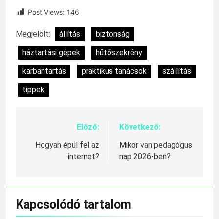
Post Views:
146
Megjelölt:
állítás
biztonság
háztartási gépek
hűtőszekrény
karbantartás
praktikus tanácsok
szállítás
tippek
Előző:
Következő:
Bejegyzés
navigáció
Hogyan épül fel az
Mikor van pedagógus
internet?
nap 2026-ben?
Kapcsolódó tartalom