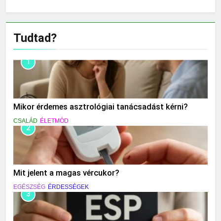
Tudtad?
1
Mikor érdemes asztrológiai tanácsadást kérni?
CSALÁD
ÉLETMÓD
2
Mit jelent a magas vércukor?
EGÉSZSÉG
ÉRDESSÉGEK
3