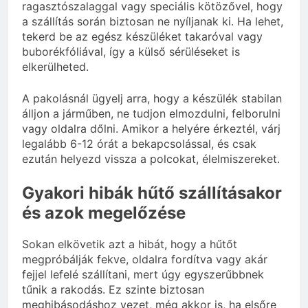
ragasztószalaggal vagy speciális kötözővel, hogy
a szállítás során biztosan ne nyíljanak ki. Ha lehet,
tekerd be az egész készüléket takaróval vagy
buborékfóliával, így a külső sérüléseket is
elkerülheted.
A pakolásnál ügyelj arra, hogy a készülék stabilan
álljon a járműben, ne tudjon elmozdulni, felborulni
vagy oldalra dőlni. Amikor a helyére érkeztél, várj
legalább 6-12 órát a bekapcsolással, és csak
ezután helyezd vissza a polcokat, élelmiszereket.
Gyakori hibák hűtő szállításakor
és azok megelőzése
Sokan elkövetik azt a hibát, hogy a hűtőt
megpróbálják fekve, oldalra fordítva vagy akár
fejjel lefelé szállítani, mert úgy egyszerűbbnek
tűnik a rakodás. Ez szinte biztosan
meghibásodáshoz vezet, még akkor is, ha elsőre