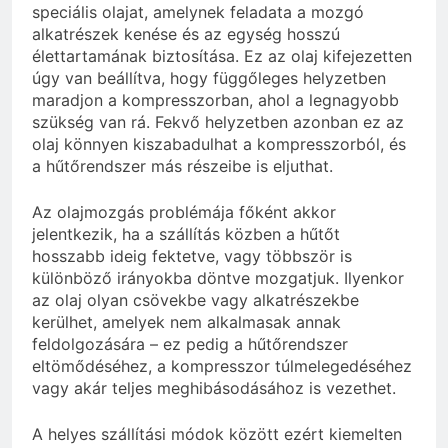
speciális olajat, amelynek feladata a mozgó
alkatrészek kenése és az egység hosszú
élettartamának biztosítása. Ez az olaj kifejezetten
úgy van beállítva, hogy függőleges helyzetben
maradjon a kompresszorban, ahol a legnagyobb
szükség van rá. Fekvő helyzetben azonban ez az
olaj könnyen kiszabadulhat a kompresszorból, és
a hűtőrendszer más részeibe is eljuthat.
Az olajmozgás problémája főként akkor
jelentkezik, ha a szállítás közben a hűtőt
hosszabb ideig fektetve, vagy többször is
különböző irányokba döntve mozgatjuk. Ilyenkor
az olaj olyan csövekbe vagy alkatrészekbe
kerülhet, amelyek nem alkalmasak annak
feldolgozására – ez pedig a hűtőrendszer
eltömődéséhez, a kompresszor túlmelegedéséhez
vagy akár teljes meghibásodásához is vezethet.
A helyes szállítási módok között ezért kiemelten