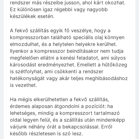
rendszer más részeibe jusson, ahol kárt okozhat.
Ez különösen igaz régebbi vagy nagyobb
készülékek esetén.
A fekvő szállítás egyik fő veszélye, hogy a
kompresszorban található speciális olaj könnyen
elmozdulhat, és a helytelen helyekre kerülhet.
Ilyenkor a kompresszor beindításakor nem tudja
megfelelően ellátni a kenési feladatot, ami súlyos
károsodást eredményezhet. Emellett a hűtőközeg
is szétfolyhat, ami csökkenti a rendszer
hatékonyságát vagy akár teljes meghibásodáshoz
is vezethet.
Ha mégis elkerülhetetlen a fekvő szállítás,
érdemes alaposan átgondolni a pozíciót: ha
lehetséges, mindig a kompresszort tartalmazó
oldal legyen felül, és a szállítás után mindenképp
várjunk néhány órát a bekapcsolással. Erről
később részletesen is szó lesz.