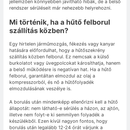
jellemzően könnyebben javítható hibák, de a belső
rendszer sérüléseit már nehezebb helyrehozni.
Mi történik, ha a hűtő felborul
szállítás közben?
Egy hirtelen járműmozgás, fékezés vagy kanyar
hatására előfordulhat, hogy a hűtőszekrény
szállítás közben felborul. Ez nemcsak a külső
burkolatot vagy üvegpolcokat károsíthatja, hanem
a belső működésre is negatívan hat. Ha a hűtő
felborul, garantáltan elmozdul az olaj a
kompresszorból, és nő a hűtőfolyadék
elmozdulásának veszélye is.
A borulás után mindenképp ellenőrizni kell a hűtő
állapotát: nem látható-e sérülés a házon, az ajtón,
illetve nem folyt-e ki semmilyen folyadék a
készülékből. Ezen kívül nagyon fontos, hogy
borulás után legalább 12-24 órát várjunk a