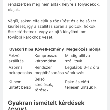
rendszerben még nem álltak helyre a folyadékok,
olajak.
Végül, sokan elfelejtik a rögzítést és a belső tér
kiürítését, így a szállítás során a polcok, fiókok
összetörhetnek, vagy az ajtó kinyílhat, ami
további károkhoz vezet.
Gyakori hiba
Következmény
Megelőzés módja
Fekvő
Kompresszor
Mindig állítva
szállítás
károsodása
szállítsuk
Azonnali
Rendszer
Legalább 6-12 óra
bekapcsolás
meghibásodása
várakozás
Belső
Ki nem
Pakolás előtt
sérülések,
ürített belső
teljesen ürítsük ki
törések
Gyakran ismételt kérdések
(GYIK)