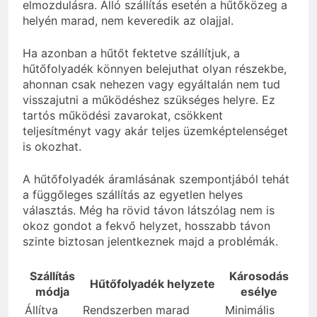
elmozdulásra. Álló szállítás esetén a hűtőközeg a
helyén marad, nem keveredik az olajjal.
Ha azonban a hűtőt fektetve szállítjuk, a
hűtőfolyadék könnyen belejuthat olyan részekbe,
ahonnan csak nehezen vagy egyáltalán nem tud
visszajutni a működéshez szükséges helyre. Ez
tartós működési zavarokat, csökkent
teljesítményt vagy akár teljes üzemképtelenséget
is okozhat.
A hűtőfolyadék áramlásának szempontjából tehát
a függőleges szállítás az egyetlen helyes
választás. Még ha rövid távon látszólag nem is
okoz gondot a fekvő helyzet, hosszabb távon
szinte biztosan jelentkeznek majd a problémák.
Szállítás
Károsodás
Hűtőfolyadék helyzete
módja
esélye
Állítva
Rendszerben marad
Minimális