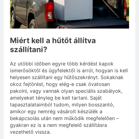
3 Nap Ezelőtt
Mennyi cement kell?
3 Nap Ezelőtt
Miért kell a hűtőt állítva
szállítani?
Az utóbbi időben egyre több kérdést kapok
ismerősöktől és ügyfelektől is arról, hogyan is kell
helyesen szállítani egy hűtőszekrényt. Sokaknak
okoz fejtörést, hogy elég-e csak óvatosan
pakolni, vagy vannak olyan speciális szabályok,
amelyeket tényleg be kell tartani. Saját
tapasztalataimból tudom, milyen bosszantó,
amikor egy nemrég vásárolt készülék a
bekapcsolás után nem működik megfelelően –
gyakran ez is a nem megfelelő szállításra
vezethető vissza.