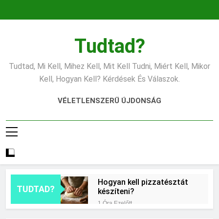
Ugrás
a
tartalomra
Tudtad?
Tudtad, Mi Kell, Mihez Kell, Mit Kell Tudni, Miért Kell, Mikor
Kell, Hogyan Kell? Kérdések És Válaszok.
VÉLETLENSZERŰ ÚJDONSÁG
Hogyan kell pizzatésztát
TUDTAD?
készíteni?
1 Óra Ezelőtt
Mikor érdemes asztrológiai