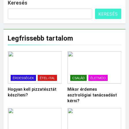
Keresés
KERESÉS
Legfrissebb tartalom
ÉRDESSÉGEK
ÉTEL-ITAL
CSALÁD
ÉLETMÓD
Hogyan kell pizzatésztát
Mikor érdemes
készíteni?
asztrológiai tanácsadást
kérni?