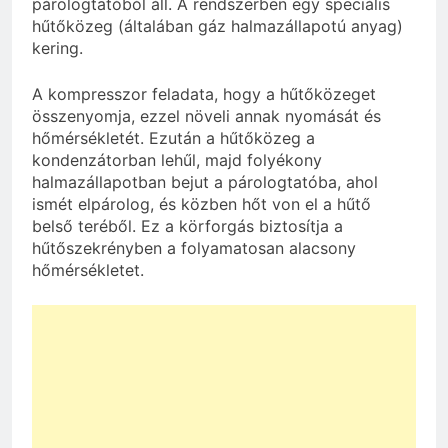
párologtatóból áll. A rendszerben egy speciális
hűtőközeg (általában gáz halmazállapotú anyag)
kering.
A kompresszor feladata, hogy a hűtőközeget
összenyomja, ezzel növeli annak nyomását és
hőmérsékletét. Ezután a hűtőközeg a
kondenzátorban lehűl, majd folyékony
halmazállapotban bejut a párologtatóba, ahol
ismét elpárolog, és közben hőt von el a hűtő
belső teréből. Ez a körforgás biztosítja a
hűtőszekrényben a folyamatosan alacsony
hőmérsékletet.