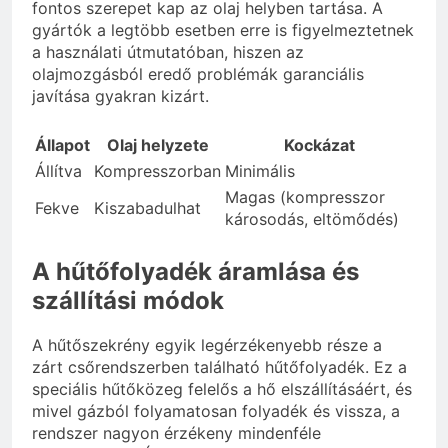
fontos szerepet kap az olaj helyben tartása. A
gyártók a legtöbb esetben erre is figyelmeztetnek
a használati útmutatóban, hiszen az
olajmozgásból eredő problémák garanciális
javítása gyakran kizárt.
Állapot
Olaj helyzete
Kockázat
Állítva
Kompresszorban
Minimális
Magas (kompresszor
Fekve
Kiszabadulhat
károsodás, eltömődés)
A hűtőfolyadék áramlása és
szállítási módok
A hűtőszekrény egyik legérzékenyebb része a
zárt csőrendszerben található hűtőfolyadék. Ez a
speciális hűtőközeg felelős a hő elszállításáért, és
mivel gázból folyamatosan folyadék és vissza, a
rendszer nagyon érzékeny mindenféle