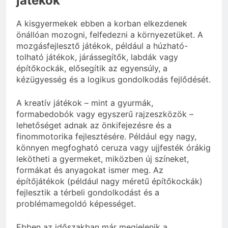
játékok
A kisgyermekek ebben a korban elkezdenek
önállóan mozogni, felfedezni a környezetüket. A
mozgásfejlesztő játékok, például a húzható-
tolható játékok, járássegítők, labdák vagy
építőkockák, elősegítik az egyensúly, a
kézügyesség és a logikus gondolkodás fejlődését.
A kreatív játékok – mint a gyurmák,
formabedobók vagy egyszerű rajzeszközök –
lehetőséget adnak az önkifejezésre és a
finommotorika fejlesztésére. Például egy nagy,
könnyen megfogható ceruza vagy ujjfesték órákig
lekötheti a gyermeket, miközben új színeket,
formákat és anyagokat ismer meg. Az
építőjátékok (például nagy méretű építőkockák)
fejlesztik a térbeli gondolkodást és a
problémamegoldó képességet.
Ebben az időszakban már megjelenik a