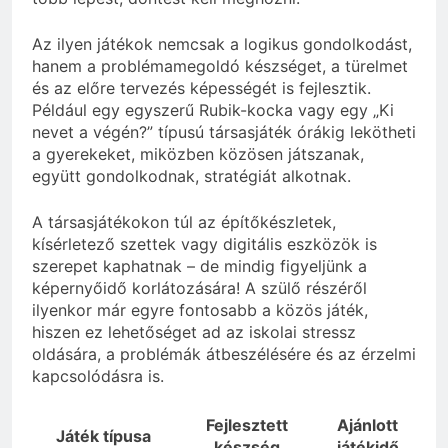
Az ilyen játékok nemcsak a logikus gondolkodást,
hanem a problémamegoldó készséget, a türelmet
és az előre tervezés képességét is fejlesztik.
Például egy egyszerű Rubik-kocka vagy egy „Ki
nevet a végén?” típusú társasjáték órákig lekötheti
a gyerekeket, miközben közösen játszanak,
együtt gondolkodnak, stratégiát alkotnak.
A társasjátékokon túl az építőkészletek,
kísérletező szettek vagy digitális eszközök is
szerepet kaphatnak – de mindig figyeljünk a
képernyőidő korlátozására! A szülő részéről
ilyenkor már egyre fontosabb a közös játék,
hiszen ez lehetőséget ad az iskolai stressz
oldására, a problémák átbeszélésére és az érzelmi
kapcsolódásra is.
Fejlesztett
Ajánlott
Játék típusa
készség
játékidő