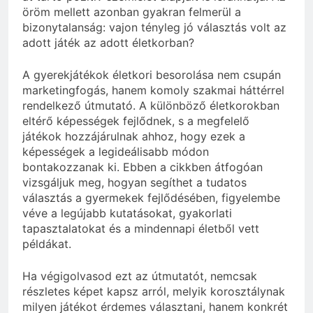
öröm mellett azonban gyakran felmerül a
bizonytalanság: vajon tényleg jó választás volt az
adott játék az adott életkorban?
A gyerekjátékok életkori besorolása nem csupán
marketingfogás, hanem komoly szakmai háttérrel
rendelkező útmutató. A különböző életkorokban
eltérő képességek fejlődnek, s a megfelelő
játékok hozzájárulnak ahhoz, hogy ezek a
képességek a legideálisabb módon
bontakozzanak ki. Ebben a cikkben átfogóan
vizsgáljuk meg, hogyan segíthet a tudatos
választás a gyermekek fejlődésében, figyelembe
véve a legújabb kutatásokat, gyakorlati
tapasztalatokat és a mindennapi életből vett
példákat.
Ha végigolvasod ezt az útmutatót, nemcsak
részletes képet kapsz arról, melyik korosztálynak
milyen játékot érdemes választani, hanem konkrét