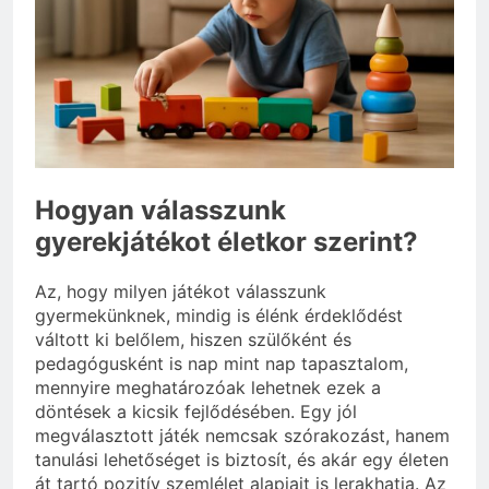
3 Nap Ezelőtt
Hogyan válasszunk
gyerekjátékot életkor szerint?
Az, hogy milyen játékot válasszunk
gyermekünknek, mindig is élénk érdeklődést
váltott ki belőlem, hiszen szülőként és
pedagógusként is nap mint nap tapasztalom,
mennyire meghatározóak lehetnek ezek a
döntések a kicsik fejlődésében. Egy jól
megválasztott játék nemcsak szórakozást, hanem
tanulási lehetőséget is biztosít, és akár egy életen
át tartó pozitív szemlélet alapjait is lerakhatja. Az