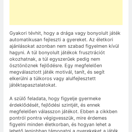
Gyakori tévhit, hogy a drága vagy bonyolult játék
automatikusan fejleszti a gyereket. Az életkori
ajánlásokat azonban nem szabad figyelmen kívül
hagyni. A túl bonyolult játékok frusztrációt
okozhatnak, a túl egyszerűek pedig nem
ösztönöznek fejlődésre. Egy megfelelően
megválasztott játék motivál, tanít, és segít
elkerülni a túlkoros vagy alulfejlesztett
játéktapasztalatokat.
A szülő feladata, hogy figyelje gyermeke
érdeklődését, fejlődési szintjét, és ennek
megfelelően válasszon játékot. Ebben a cikkben
pontról pontra végigvesszük, mire érdemes
figyelni minden életkorban, és hogyan lehet a
lehető legjobban támogatni a gyerekeket a játék