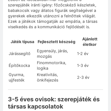
szerepjáték iránti igény: főzőcskéző készletek,
babakocsik vagy állatos figurák segítségével a
gyerekek elkezdik utánozni a felnőttek világát.
Ezek a játékok támogatják az empátia, a társas
viselkedés és a kommunikáció fejlődését is.
Ajánlott
Játék típusa
Fejlesztett készség
életkor
Egyensúly, járás,
Járássegítő
1-2 év
mozgás
Finommotorika,
Építőkocka
1-3 év
logika
Gyurma,
Kreativitás,
2-3 év
ujjfesték
önkifejezés
3-5 éves ovisok: szerepjáték és
társas kapcsolatok