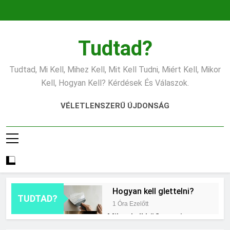
Ugrás
a
tartalomra
Tudtad?
Tudtad, Mi Kell, Mihez Kell, Mit Kell Tudni, Miért Kell, Mikor
Kell, Hogyan Kell? Kérdések És Válaszok.
VÉLETLENSZERŰ ÚJDONSÁG
Hogyan kell glettelni?
TUDTAD?
1 Óra Ezelőtt
Mikor kell büfiztetni a
babát?