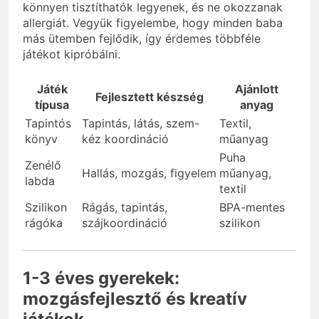
könnyen tisztíthatók legyenek, és ne okozzanak
allergiát. Vegyük figyelembe, hogy minden baba
más ütemben fejlődik, így érdemes többféle
játékot kipróbálni.
Játék
Ajánlott
Fejlesztett készség
típusa
anyag
Tapintós
Tapintás, látás, szem-
Textil,
könyv
kéz koordináció
műanyag
Puha
Zenélő
Hallás, mozgás, figyelem
műanyag,
labda
textil
Szilikon
Rágás, tapintás,
BPA-mentes
rágóka
szájkoordináció
szilikon
1-3 éves gyerekek:
mozgásfejlesztő és kreatív