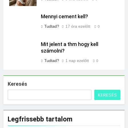
Mennyi cement kell?
Tudtad?
17 óra ezelőtt
0
Mit jelent a thm hogy kell
számolni?
Tudtad?
1 nap ezelőtt
0
Keresés
KERESÉS
Legfrissebb tartalom