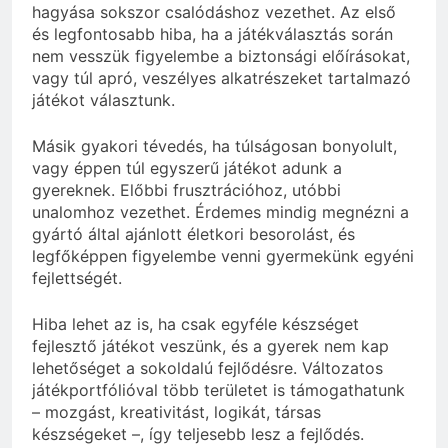
hagyása sokszor csalódáshoz vezethet. Az első
és legfontosabb hiba, ha a játékválasztás során
nem vesszük figyelembe a biztonsági előírásokat,
vagy túl apró, veszélyes alkatrészeket tartalmazó
játékot választunk.
Másik gyakori tévedés, ha túlságosan bonyolult,
vagy éppen túl egyszerű játékot adunk a
gyereknek. Előbbi frusztrációhoz, utóbbi
unalomhoz vezethet. Érdemes mindig megnézni a
gyártó által ajánlott életkori besorolást, és
legfőképpen figyelembe venni gyermekünk egyéni
fejlettségét.
Hiba lehet az is, ha csak egyféle készséget
fejlesztő játékot veszünk, és a gyerek nem kap
lehetőséget a sokoldalú fejlődésre. Változatos
játékportfólióval több területet is támogathatunk
– mozgást, kreativitást, logikát, társas
készségeket –, így teljesebb lesz a fejlődés.