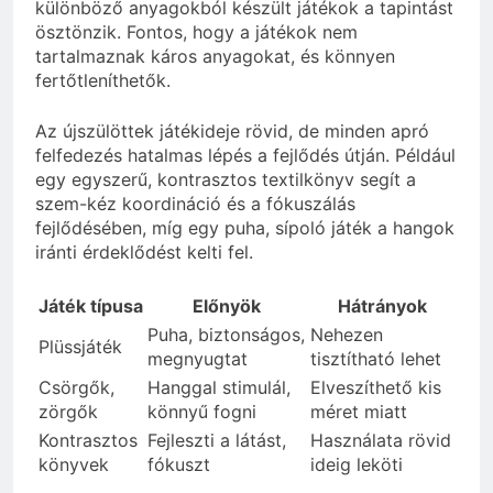
különböző anyagokból készült játékok a tapintást
ösztönzik. Fontos, hogy a játékok nem
tartalmaznak káros anyagokat, és könnyen
fertőtleníthetők.
Az újszülöttek játékideje rövid, de minden apró
felfedezés hatalmas lépés a fejlődés útján. Például
egy egyszerű, kontrasztos textilkönyv segít a
szem-kéz koordináció és a fókuszálás
fejlődésében, míg egy puha, sípoló játék a hangok
iránti érdeklődést kelti fel.
Játék típusa
Előnyök
Hátrányok
Puha, biztonságos,
Nehezen
Plüssjáték
megnyugtat
tisztítható lehet
Csörgők,
Hanggal stimulál,
Elveszíthető kis
zörgők
könnyű fogni
méret miatt
Kontrasztos
Fejleszti a látást,
Használata rövid
könyvek
fókuszt
ideig leköti