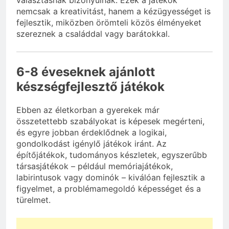
választásnak bizonyulnak. Ezek a játékok
nemcsak a kreativitást, hanem a kézügyességet is
fejlesztik, miközben örömteli közös élményeket
szereznek a családdal vagy barátokkal.
6-8 éveseknek ajánlott
készségfejlesztő játékok
Ebben az életkorban a gyerekek már
összetettebb szabályokat is képesek megérteni,
és egyre jobban érdeklődnek a logikai,
gondolkodást igénylő játékok iránt. Az
építőjátékok, tudományos készletek, egyszerűbb
társasjátékok – például memóriajátékok,
labirintusok vagy dominók – kiválóan fejlesztik a
figyelmet, a problémamegoldó képességet és a
türelmet.