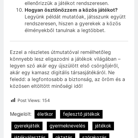
ellenőrizzük a játékot rendszeresen.
Hogyan ösztönözzem a közös játékot?
Legyünk példát mutatóak, játsszunk együtt
rendszeresen, hiszen a gyerekek a közös
élményekből tanulnak a legtöbbet.
Ezzel a részletes útmutatóval remélhetőleg
könnyebb lesz eligazodni a játékok világában –
legyen szó akár egy újszülött első csörgőjéről,
akár egy kamasz digitális társasjátékáról. Ne
feledd: a legfontosabb a biztonság, az öröm és a
közösen eltöltött minőségi idő!
Post Views:
154
Megjelölt:
életkor
fejlesztő játékok
gyerekjáték
gyermeknevelés
játékok
játékválasztás
oktatás
szórakozás