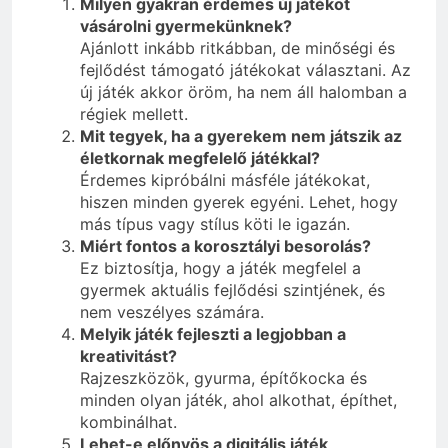
Milyen gyakran érdemes új játékot
vásárolni gyermekünknek?
Ajánlott inkább ritkábban, de minőségi és
fejlődést támogató játékokat választani. Az
új játék akkor öröm, ha nem áll halomban a
régiek mellett.
Mit tegyek, ha a gyerekem nem játszik az
életkornak megfelelő játékkal?
Érdemes kipróbálni másféle játékokat,
hiszen minden gyerek egyéni. Lehet, hogy
más típus vagy stílus köti le igazán.
Miért fontos a korosztályi besorolás?
Ez biztosítja, hogy a játék megfelel a
gyermek aktuális fejlődési szintjének, és
nem veszélyes számára.
Melyik játék fejleszti a legjobban a
kreativitást?
Rajzeszközök, gyurma, építőkocka és
minden olyan játék, ahol alkothat, építhet,
kombinálhat.
Lehet-e előnyös a digitális játék