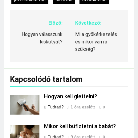
Előző:
Következő:
Bejegyzés
navigáció
Hogyan válasszunk
Mi a gyökérkezelés
kiskutyát?
és mikor van rá
szükség?
Kapcsolódó tartalom
Hogyan kell glettelni?
Tudtad?
1 óra ezelőtt
0
Mikor kell büfiztetni a babát?
Tudtad?
9 óra ezelőtt
0