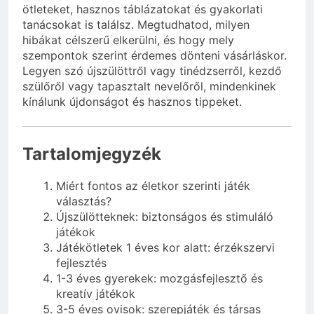
ötleteket, hasznos táblázatokat és gyakorlati
tanácsokat is találsz. Megtudhatod, milyen
hibákat célszerű elkerülni, és hogy mely
szempontok szerint érdemes dönteni vásárláskor.
Legyen szó újszülöttről vagy tinédzserről, kezdő
szülőről vagy tapasztalt nevelőről, mindenkinek
kínálunk újdonságot és hasznos tippeket.
Tartalomjegyzék
Miért fontos az életkor szerinti játék
választás?
Újszülötteknek: biztonságos és stimuláló
játékok
Játékötletek 1 éves kor alatt: érzékszervi
fejlesztés
1-3 éves gyerekek: mozgásfejlesztő és
kreatív játékok
3-5 éves ovisok: szerepjáték és társas