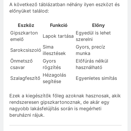
A következő táblázatban néhány ilyen eszközt és
előnyüket találod:
Eszköz
Funkció
Előny
Gipszkarton
Egyedül is lehet
Lapok tartása
emelő
szerelni
Sima
Gyors, precíz
Sarokcsiszoló
illesztések
munka
Önmetsző
Gyors
Előfúrás nélkül
csavar
rögzítés
használható
Hézagolás
Szalagfeszítő
Egyenletes simítás
segítése
Ezek a kiegészítők főleg azoknak hasznosak, akik
rendszeresen gipszkartonoznak, de akár egy
nagyobb lakásfelújítás során is megérheti
beruházni rájuk.