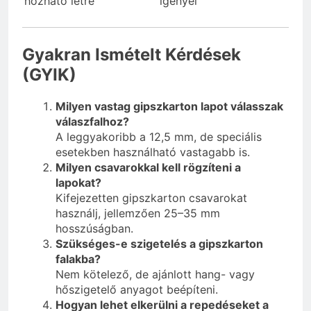
hozható létre
igényel
Gyakran Ismételt Kérdések
(GYIK)
Milyen vastag gipszkarton lapot válasszak
válaszfalhoz?
A leggyakoribb a 12,5 mm, de speciális
esetekben használható vastagabb is.
Milyen csavarokkal kell rögzíteni a
lapokat?
Kifejezetten gipszkarton csavarokat
használj, jellemzően 25–35 mm
hosszúságban.
Szükséges-e szigetelés a gipszkarton
falakba?
Nem kötelező, de ajánlott hang- vagy
hőszigetelő anyagot beépíteni.
Hogyan lehet elkerülni a repedéseket a