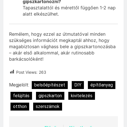
gipszkartonozni?
Tapasztalattól és mérettől függően 1-2 nap
alatt elkészülhet.
Remélem, hogy ezzel az útmutatóval minden
szükséges információt megkaptál ahhoz, hogy
magabiztosan vághass bele a gipszkartonozásba
– akár első alkalommal, akár rutinosabb
barkácsolóként!
Post Views:
263
Megjelölt:
belsőépítészet
DIY
építőanyag
felújítás
gipszkarton
kivitelezés
otthon
szerszámok