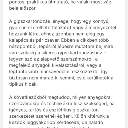
pontos, praktikus útmutató, ha valaki most vág
bele először.
A gipszkartonozás lényege, hogy egy könnyű,
gyorsan szerelhető falazatot vagy álmennyezetet
hozzunk létre, ehhez azonban nem elég egy
kalapács és pár csavar. Ebben a cikkben több
nézőpontból, lépésről lépésre mutatom be, mire
van szükség a sikeres gipszkartonozáshoz –
legyen szó az alapvető szerszámokról, a
megfelelő anyagok kiválasztásáról, vagy a
legfontosabb munkavédelmi eszközökről. Így
biztosan nem marad ki semmi, és elkerülhetők a
tipikus hibák.
A következőkből megtudod, milyen anyagokra,
szerszámokra és technikákra lesz szükséged, ha
igényes, tartós és esztétikus gipszkarton
szerkezetet szeretnél építeni. Külön kitérünk a
kezdők leggyakoribb kérdéseire, de haladó