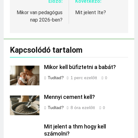
Előző:
Következő:
Bejegyzés
navigáció
Mikor van pedagógus
Mit jelent lte?
nap 2026-ben?
Kapcsolódó tartalom
Mikor kell büfiztetni a babát?
Tudtad?
1 perc ezelőtt
0
Mennyi cement kell?
Tudtad?
8 óra ezelőtt
0
Mit jelent a thm hogy kell
számolni?