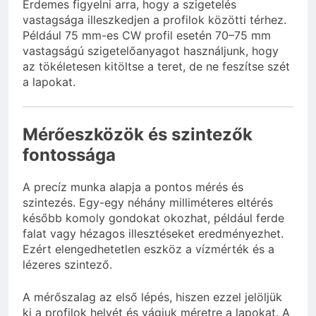
Érdemes figyelni arra, hogy a szigetelés
vastagsága illeszkedjen a profilok közötti térhez.
Például 75 mm-es CW profil esetén 70–75 mm
vastagságú szigetelőanyagot használjunk, hogy
az tökéletesen kitöltse a teret, de ne feszítse szét
a lapokat.
Mérőeszközök és szintezők
fontossága
A precíz munka alapja a pontos mérés és
szintezés. Egy-egy néhány milliméteres eltérés
később komoly gondokat okozhat, például ferde
falat vagy hézagos illesztéseket eredményezhet.
Ezért elengedhetetlen eszköz a vízmérték és a
lézeres szintező.
A mérőszalag az első lépés, hiszen ezzel jelöljük
ki a profilok helyét és vágjuk méretre a lapokat. A