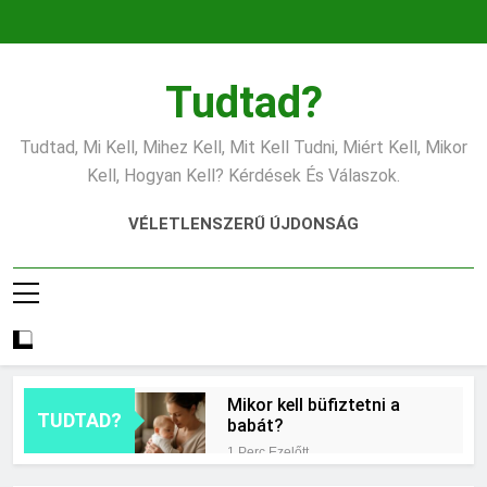
Ugrás
a
tartalomra
Tudtad?
Tudtad, Mi Kell, Mihez Kell, Mit Kell Tudni, Miért Kell, Mikor
Kell, Hogyan Kell? Kérdések És Válaszok.
VÉLETLENSZERŰ ÚJDONSÁG
Mikor kell büfiztetni a
TUDTAD?
babát?
1 Perc Ezelőtt
Mennyi cement kell?