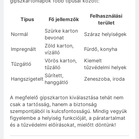
gipszkartonlapok főbb típusai között:
Felhasználási
Típus
Fő jellemzők
terület
Szürke karton
Normál
Száraz helyiségek
bevonat
Zöld karton,
Impregnált
Fürdő, konyha
vízálló
Vörös karton,
Kiemelt
Tűzgátló
tűzálló
tűzvédelmi helyek
Sűrített,
Hangszigetelt
Zeneszoba, iroda
hanggátló
A megfelelő gipszkarton kiválasztása tehát nem
csak a tartósság, hanem a biztonság
szempontjából is kulcsfontosságú. Mindig vegyük
figyelembe a helyiség funkcióját, a páratartalmat
és a tűzvédelmi előírásokat, mielőtt döntünk!