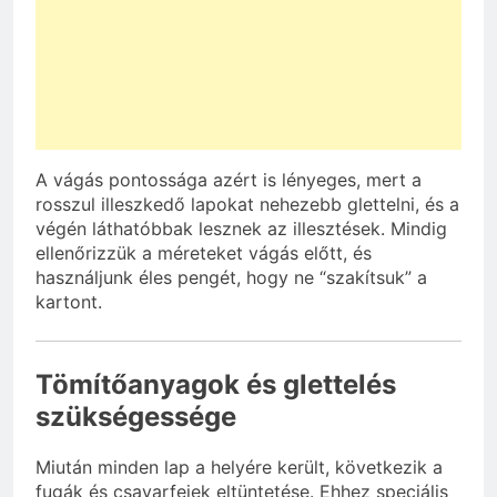
A vágás pontossága azért is lényeges, mert a
rosszul illeszkedő lapokat nehezebb glettelni, és a
végén láthatóbbak lesznek az illesztések. Mindig
ellenőrizzük a méreteket vágás előtt, és
használjunk éles pengét, hogy ne “szakítsuk” a
kartont.
Tömítőanyagok és glettelés
szükségessége
Miután minden lap a helyére került, következik a
fugák és csavarfejek eltüntetése. Ehhez speciális