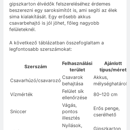
gipszkarton élvédők felszereléséhez érdemes
beszerezni egy saroksimítót is, ami segíti az élek
sima kialakítását. Egy erősebb akkus
csavarbehajtó is jól jöhet, főleg nagyobb
felületeknél.
A következő táblázatban összefoglaltam a
legfontosabb szerszámokat:
Felhasználási
Ajánlott
Szerszám
terület
típus/méret
Csavarok
Akkus,
Csavarhúzó/csavarozó
behajtása
mélységhatároló
Felület sík
Vízmérték
80–120 cm
ellenőrzése
Vágás,
Erős penge,
Sniccer
pontos
cserélhető
illesztés
Nyílások,
Gipszkarton