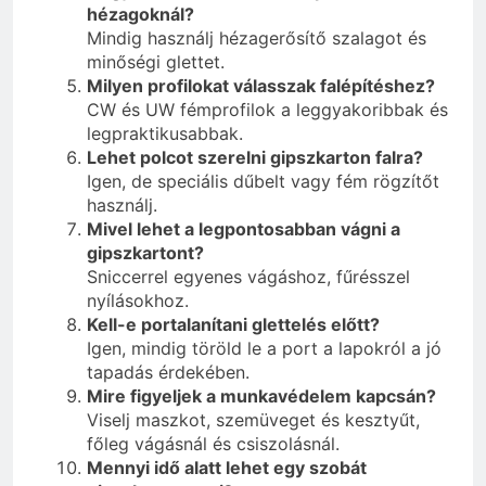
hézagoknál?
Mindig használj hézagerősítő szalagot és
minőségi glettet.
Milyen profilokat válasszak falépítéshez?
CW és UW fémprofilok a leggyakoribbak és
legpraktikusabbak.
Lehet polcot szerelni gipszkarton falra?
Igen, de speciális dűbelt vagy fém rögzítőt
használj.
Mivel lehet a legpontosabban vágni a
gipszkartont?
Sniccerrel egyenes vágáshoz, fűrésszel
nyílásokhoz.
Kell-e portalanítani glettelés előtt?
Igen, mindig töröld le a port a lapokról a jó
tapadás érdekében.
Mire figyeljek a munkavédelem kapcsán?
Viselj maszkot, szemüveget és kesztyűt,
főleg vágásnál és csiszolásnál.
Mennyi idő alatt lehet egy szobát