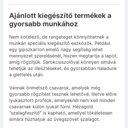
Ajánlott kiegészítő termékek a
gyorsabb munkához
Nem kötelező, de rengeteget könnyíthetnek a
munkán speciális kiegészítő eszközök. Például
egy gipszkarton emelő nagy segítség lehet
mennyezet szerelésénél, hiszen megtartja a lapot,
amíg rögzítjük. Sarokcsiszolóval könnyen simává
tehetjük az illesztéseket, és gyorsabban haladunk
a glettelés után.
Vannak önmetsző csavarok, amelyek még
gyorsabb rögzítést tesznek lehetővé, illetve előre
lyukasztott profilok, amelyeknél nem kell minden
csavarnak külön lyukat fúrni. Hézagoló
“szalagfeszítő” is kapható, amellyel tökéletesen
simára húzhatjuk az üvegszövet szalagot.