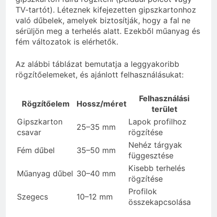
TV-tartót). Léteznek kifejezetten gipszkartonhoz
való dűbelek, amelyek biztosítják, hogy a fal ne
sérüljön meg a terhelés alatt. Ezekből műanyag és
fém változatok is elérhetők.
Az alábbi táblázat bemutatja a leggyakoribb
rögzítőelemeket, és ajánlott felhasználásukat:
Felhasználási
Rögzítőelem
Hossz/méret
terület
Gipszkarton
Lapok profilhoz
25–35 mm
csavar
rögzítése
Nehéz tárgyak
Fém dűbel
35–50 mm
függesztése
Kisebb terhelés
Műanyag dűbel
30–40 mm
rögzítése
Profilok
Szegecs
10–12 mm
összekapcsolása