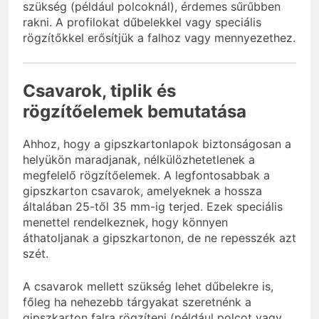
szükség (például polcoknál), érdemes sűrűbben
rakni. A profilokat dűbelekkel vagy speciális
rögzítőkkel erősítjük a falhoz vagy mennyezethez.
Csavarok, tiplik és
rögzítőelemek bemutatása
Ahhoz, hogy a gipszkartonlapok biztonságosan a
helyükön maradjanak, nélkülözhetetlenek a
megfelelő rögzítőelemek. A legfontosabbak a
gipszkarton csavarok, amelyeknek a hossza
általában 25-től 35 mm-ig terjed. Ezek speciális
menettel rendelkeznek, hogy könnyen
áthatoljanak a gipszkartonon, de ne repesszék azt
szét.
A csavarok mellett szükség lehet dűbelekre is,
főleg ha nehezebb tárgyakat szeretnénk a
gipszkarton falra rögzíteni (például polcot vagy