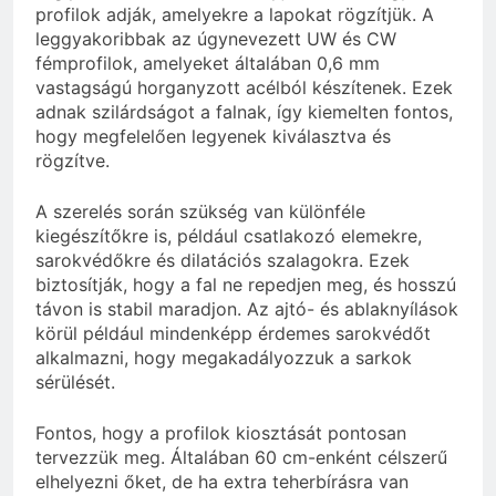
profilok adják, amelyekre a lapokat rögzítjük. A
leggyakoribbak az úgynevezett UW és CW
fémprofilok, amelyeket általában 0,6 mm
vastagságú horganyzott acélból készítenek. Ezek
adnak szilárdságot a falnak, így kiemelten fontos,
hogy megfelelően legyenek kiválasztva és
rögzítve.
A szerelés során szükség van különféle
kiegészítőkre is, például csatlakozó elemekre,
sarokvédőkre és dilatációs szalagokra. Ezek
biztosítják, hogy a fal ne repedjen meg, és hosszú
távon is stabil maradjon. Az ajtó- és ablaknyílások
körül például mindenképp érdemes sarokvédőt
alkalmazni, hogy megakadályozzuk a sarkok
sérülését.
Fontos, hogy a profilok kiosztását pontosan
tervezzük meg. Általában 60 cm-enként célszerű
elhelyezni őket, de ha extra teherbírásra van