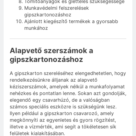
Tömítőanyagok és glettelés szükségessége
Munkavédelmi felszerelések
gipszkartonozáshoz
Ajánlott kiegészítő termékek a gyorsabb
munkához
Alapvető szerszámok a
gipszkartonozáshoz
A gipszkarton szereléséhez elengedhetetlen, hogy
rendelkezésünkre álljanak az alapvető
kéziszerszámok, amelyek nélkül a munkafolyamat
nehézkes és pontatlan lenne. Sokan azt gondolják,
elegendő egy csavarhúzó, de a valóságban
számos speciális eszközre is szükségünk lesz.
Ilyen például a gipszkarton csavarozó, amely
megkönnyíti az egyenletes és gyors rögzítést,
illetve a vízmérték, ami segít a tökéletesen sík
felületek kialakításában.