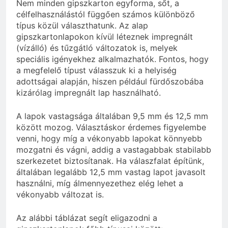
Nem minden gipszkarton egyforma, sőt, a
célfelhasználástól függően számos különböző
típus közül választhatunk. Az alap
gipszkartonlapokon kívül léteznek impregnált
(vízálló) és tűzgátló változatok is, melyek
speciális igényekhez alkalmazhatók. Fontos, hogy
a megfelelő típust válasszuk ki a helyiség
adottságai alapján, hiszen például fürdőszobába
kizárólag impregnált lap használható.
A lapok vastagsága általában 9,5 mm és 12,5 mm
között mozog. Választáskor érdemes figyelembe
venni, hogy míg a vékonyabb lapokat könnyebb
mozgatni és vágni, addig a vastagabbak stabilabb
szerkezetet biztosítanak. Ha válaszfalat építünk,
általában legalább 12,5 mm vastag lapot javasolt
használni, míg álmennyezethez elég lehet a
vékonyabb változat is.
Az alábbi táblázat segít eligazodni a