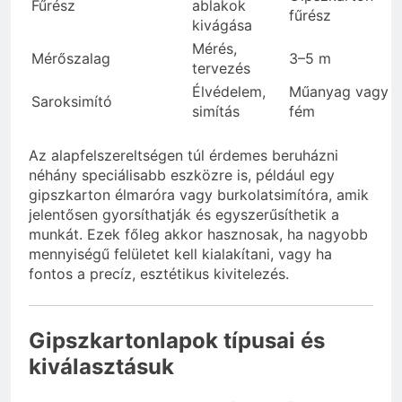
Fűrész
ablakok
fűrész
kivágása
Mérés,
Mérőszalag
3–5 m
tervezés
Élvédelem,
Műanyag vagy
Saroksimító
simítás
fém
Az alapfelszereltségen túl érdemes beruházni
néhány speciálisabb eszközre is, például egy
gipszkarton élmaróra vagy burkolatsimítóra, amik
jelentősen gyorsíthatják és egyszerűsíthetik a
munkát. Ezek főleg akkor hasznosak, ha nagyobb
mennyiségű felületet kell kialakítani, vagy ha
fontos a precíz, esztétikus kivitelezés.
Gipszkartonlapok típusai és
kiválasztásuk