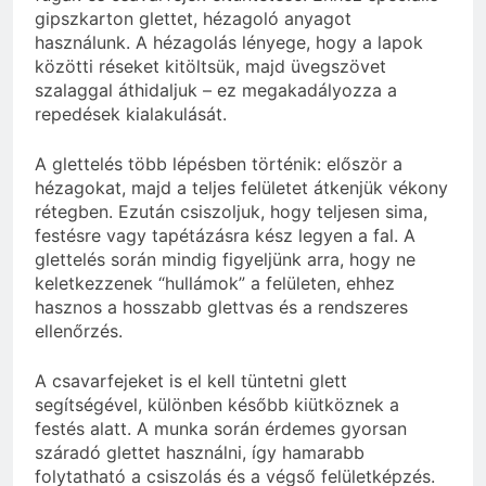
gipszkarton glettet, hézagoló anyagot
használunk. A hézagolás lényege, hogy a lapok
közötti réseket kitöltsük, majd üvegszövet
szalaggal áthidaljuk – ez megakadályozza a
repedések kialakulását.
A glettelés több lépésben történik: először a
hézagokat, majd a teljes felületet átkenjük vékony
rétegben. Ezután csiszoljuk, hogy teljesen sima,
festésre vagy tapétázásra kész legyen a fal. A
glettelés során mindig figyeljünk arra, hogy ne
keletkezzenek “hullámok” a felületen, ehhez
hasznos a hosszabb glettvas és a rendszeres
ellenőrzés.
A csavarfejeket is el kell tüntetni glett
segítségével, különben később kiütköznek a
festés alatt. A munka során érdemes gyorsan
száradó glettet használni, így hamarabb
folytatható a csiszolás és a végső felületképzés.