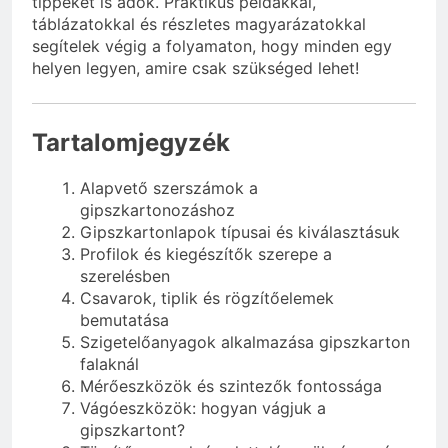
tippeket is adok. Praktikus példákkal,
táblázatokkal és részletes magyarázatokkal
segítelek végig a folyamaton, hogy minden egy
helyen legyen, amire csak szükséged lehet!
Tartalomjegyzék
Alapvető szerszámok a
gipszkartonozáshoz
Gipszkartonlapok típusai és kiválasztásuk
Profilok és kiegészítők szerepe a
szerelésben
Csavarok, tiplik és rögzítőelemek
bemutatása
Szigetelőanyagok alkalmazása gipszkarton
falaknál
Mérőeszközök és szintezők fontossága
Vágóeszközök: hogyan vágjuk a
gipszkartont?