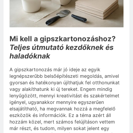
vérnyomás?
3 Nap Ezelőtt
Mi kell a gipszkartonozáshoz?
Teljes útmutató kezdőknek és
haladóknak
A gipszkartonozás már jó ideje az egyik
legnépszerűbb belsőépítészeti megoldás, amivel
gyorsan és hatékonyan újíthatjuk fel otthonunkat
vagy alakíthatunk ki új tereket. Engem mindig
lenyűgözött, mennyi kreativitást és szakértelmet
igényel, ugyanakkor mennyire egyszerűen
elsajátítható, ha megvannak hozzá a megfelelő
eszközök és információk. Ez a téma azért áll
hozzám közel, mert számos felújításon vettem
már részt, és tudom, milyen sokat jelent egy