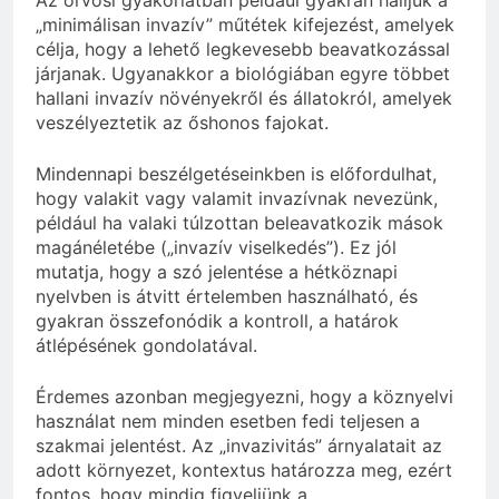
„minimálisan invazív” műtétek kifejezést, amelyek
célja, hogy a lehető legkevesebb beavatkozással
járjanak. Ugyanakkor a biológiában egyre többet
hallani invazív növényekről és állatokról, amelyek
veszélyeztetik az őshonos fajokat.
Mindennapi beszélgetéseinkben is előfordulhat,
hogy valakit vagy valamit invazívnak nevezünk,
például ha valaki túlzottan beleavatkozik mások
magánéletébe („invazív viselkedés”). Ez jól
mutatja, hogy a szó jelentése a hétköznapi
nyelvben is átvitt értelemben használható, és
gyakran összefonódik a kontroll, a határok
átlépésének gondolatával.
Érdemes azonban megjegyezni, hogy a köznyelvi
használat nem minden esetben fedi teljesen a
szakmai jelentést. Az „invazivitás” árnyalatait az
adott környezet, kontextus határozza meg, ezért
fontos, hogy mindig figyeljünk a