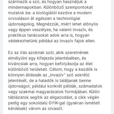
származik a szó, és hogyan használjuk a
mindennapokban. Különböző szempontokat
mutatok be: a biológiától kezdve a modern
orvosláson át egészen a technológiai
újdonságokig. Megnézzük, miért lehet előnyös
vagy éppen veszélyes, ha valami invazív, és
praktikus tanácsokat adok arra is, hogyan
védekezhetünk például az invazív fajok ellen.
Ez az írás azoknak szól, akik szeretnének
elmélyülni egy kifejezés jelentésében, és
kíváncsiak arra, hogyan befolyásolja az élet
különböző területeit. Célom, hogy a kezdők is
könnyen átlássák az „invazív” szó sokrétű
jelentését, de a haladók is találjanak benne
újdonságot, például konkrét példák, számadatok
vagy szakmai magyarázatok formájában. Külön
táblázatok segítik az eligazodást, a cikk végén
pedig egy sokoldalú GYIK-gal (gyakran ismételt
kérdések) várom az olvasót.