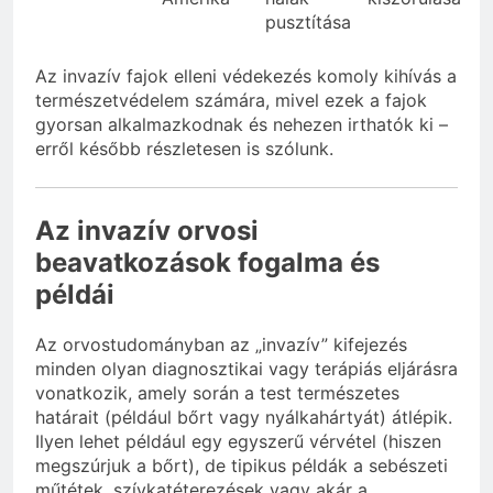
pusztítása
Az invazív fajok elleni védekezés komoly kihívás a
természetvédelem számára, mivel ezek a fajok
gyorsan alkalmazkodnak és nehezen irthatók ki –
erről később részletesen is szólunk.
Az invazív orvosi
beavatkozások fogalma és
példái
Az orvostudományban az „invazív” kifejezés
minden olyan diagnosztikai vagy terápiás eljárásra
vonatkozik, amely során a test természetes
határait (például bőrt vagy nyálkahártyát) átlépik.
Ilyen lehet például egy egyszerű vérvétel (hiszen
megszúrjuk a bőrt), de tipikus példák a sebészeti
műtétek, szívkatéterezések vagy akár a