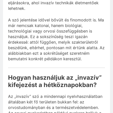
eljárásokra, ahol invazív technikák életmentőek
lehetnek.
A szó jelentése idővel bővült és finomodott is. Ma
már nemcsak katonai, hanem biológiai,
technológiai vagy orvosi összefüggésben is
használjuk. Ez a sokszínűség teszi igazán
érdekessé: attól függően, melyik szakterületről
beszélünk, eltérhet, pontosan mit értünk alatta. Az
alábbiakban ezt a sokrétűséget szeretném
bemutatni konkrét példákon keresztül.
Hogyan használjuk az „invazív”
kifejezést a hétköznapokban?
Az „invazív” szó a mindennapi nyelvhasználatban
általában két fő területen bukkan fel: az
orvostudományban és a természetvédelemben.
Az orvosi gyakorlatban például gyakran halljuk a