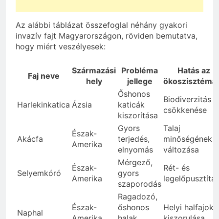
Az alábbi táblázat összefoglal néhány gyakori
invazív fajt Magyarországon, röviden bemutatva,
hogy miért veszélyesek:
Származási
Probléma
Hatás az
Faj neve
hely
jellege
ökoszisztémá
Őshonos
Biodiverzitás
Harlekinkatica
Ázsia
katicák
csökkenése
kiszorítása
Gyors
Talaj
Észak-
Akácfa
terjedés,
minőségének
Amerika
elnyomás
változása
Mérgező,
Észak-
Rét- és
Selyemkóró
gyors
Amerika
legelőpusztítá
szaporodás
Ragadozó,
Észak-
őshonos
Helyi halfajok
Naphal
Amerika
halak
kiszorulása