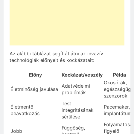
Az alábbi táblázat segít átlátni az invazív
technológiák előnyeit és kockázatait:
Előny
Kockázat/veszély
Példa
Okosórák,
Adatvédelmi
Életminőség javulása
egészségügy
problémák
szenzorok
Test
Életmentő
Pacemaker,
integritásának
beavatkozás
implantátum
sérülése
Folyamatosa
Függőség,
Jobb
figyelő