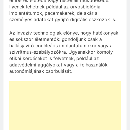
emberek életébe vagy testének működésébe.
Ilyenek lehetnek például az orvosbiológiai
implantátumok, pacemakerek, de akár a
személyes adatokat gyűjtő digitális eszközök is.
Az invazív technológiák előnye, hogy hatékonyak
és sokszor életmentők: gondoljunk csak a
hallásjavító cochleáris implantátumokra vagy a
szívritmus-szabályozókra. Ugyanakkor komoly
etikai kérdéseket is felvetnek, például az
adatvédelmi aggályokat vagy a felhasználók
autonómiájának csorbulását.