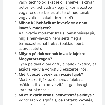
vagy technológiákat jelöl, amelyek aktívan
betörnek, behatolnak egy új környezetbe
vagy rendszerbe, és ott teret hódítanak
vagy változásokat idéznek elő.
Miben különbözik az invazív és a nem-
invazív módszer?
Az invazív módszer fizikai behatolással jár,
míg a nem-invazív nem sérti meg a
természetes határokat (például bőrt,
szervezetet).
Milyen példák vannak invazív fajokra
Magyarországon?
Ilyen például a parlagfű, a harlekinkatica, az
akácfa vagy a vörösfülű ékszerteknős.
Miért veszélyesek az invazív fajok?
Mert kiszorítják az őshonos fajokat,
csökkentik a biodiverzitást, gazdasági
károkat okoznak.
Mi az invazív orvosi beavatkozás előnye?
Pontosabb diagnózis, célzottabb kezelés,