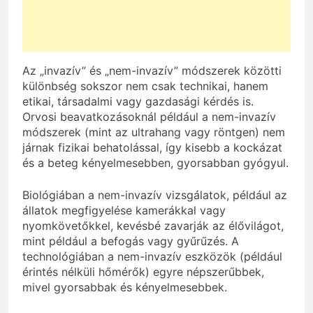
Az „invazív” és „nem-invazív” módszerek közötti
különbség sokszor nem csak technikai, hanem
etikai, társadalmi vagy gazdasági kérdés is.
Orvosi beavatkozásoknál például a nem-invazív
módszerek (mint az ultrahang vagy röntgen) nem
járnak fizikai behatolással, így kisebb a kockázat
és a beteg kényelmesebben, gyorsabban gyógyul.
Biológiában a nem-invazív vizsgálatok, például az
állatok megfigyelése kamerákkal vagy
nyomkövetőkkel, kevésbé zavarják az élővilágot,
mint például a befogás vagy gyűrűzés. A
technológiában a nem-invazív eszközök (például
érintés nélküli hőmérők) egyre népszerűbbek,
mivel gyorsabbak és kényelmesebbek.