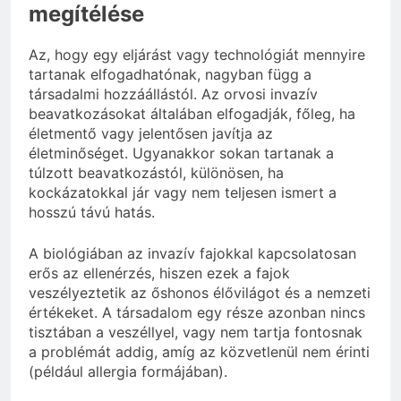
megítélése
Az, hogy egy eljárást vagy technológiát mennyire
tartanak elfogadhatónak, nagyban függ a
társadalmi hozzáállástól. Az orvosi invazív
beavatkozásokat általában elfogadják, főleg, ha
életmentő vagy jelentősen javítja az
életminőséget. Ugyanakkor sokan tartanak a
túlzott beavatkozástól, különösen, ha
kockázatokkal jár vagy nem teljesen ismert a
hosszú távú hatás.
A biológiában az invazív fajokkal kapcsolatosan
erős az ellenérzés, hiszen ezek a fajok
veszélyeztetik az őshonos élővilágot és a nemzeti
értékeket. A társadalom egy része azonban nincs
tisztában a veszéllyel, vagy nem tartja fontosnak
a problémát addig, amíg az közvetlenül nem érinti
(például allergia formájában).