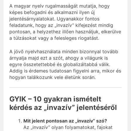
A magyar nyelv rugalmasságát mutatja, hogy
képes befogadni és alkalmazni ilyen új
jelentésárnyalatokat. Ugyanakkor fontos
feladatunk, hogy az „invazív” kifejezést mindig
pontosan, a helyzethez illően használjuk, elkerülve
a túlzásokat vagy a felesleges riogatást.
A jövő nyelvhasználata minden bizonnyal tovább
árnyalja majd ezt a szót, ahogy a világunk is
egyre összetettebbé és globalizáltabbá válik.
Addig is érdemes tudatosan figyelni arra, mikor és
hogyan találkozunk vele életünk során.
GYIK – 10 gyakran ismételt
kérdés az „invazív” jelentéséről
Mit jelent pontosan az „invazív” szó?
Az „invazív” olyan folyamatokat, fajokat