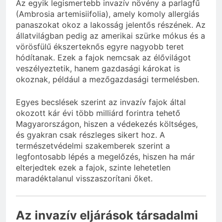
Az egyik legismertebb invazív növény a parlagfű
(Ambrosia artemisiifolia), amely komoly allergiás
panaszokat okoz a lakosság jelentős részének. Az
állatvilágban pedig az amerikai szürke mókus és a
vörösfülű ékszerteknős egyre nagyobb teret
hódítanak. Ezek a fajok nemcsak az élővilágot
veszélyeztetik, hanem gazdasági károkat is
okoznak, például a mezőgazdasági termelésben.
Egyes becslések szerint az invazív fajok által
okozott kár évi több milliárd forintra tehető
Magyarországon, hiszen a védekezés költséges,
és gyakran csak részleges sikert hoz. A
természetvédelmi szakemberek szerint a
legfontosabb lépés a megelőzés, hiszen ha már
elterjedtek ezek a fajok, szinte lehetetlen
maradéktalanul visszaszorítani őket.
Az invazív eljárások társadalmi