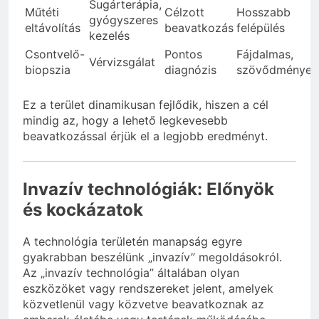
Sugárterápia,
Műtéti
Célzott
Hosszabb
gyógyszeres
eltávolítás
beavatkozás
felépülés
kezelés
Csontvelő-
Pontos
Fájdalmas,
Vérvizsgálat
biopszia
diagnózis
szövődmények
Ez a terület dinamikusan fejlődik, hiszen a cél
mindig az, hogy a lehető legkevesebb
beavatkozással érjük el a legjobb eredményt.
Invazív technológiák: Előnyök
és kockázatok
A technológia területén manapság egyre
gyakrabban beszélünk „invazív” megoldásokról.
Az „invazív technológia” általában olyan
eszközöket vagy rendszereket jelent, amelyek
közvetlenül vagy közvetve beavatkoznak az