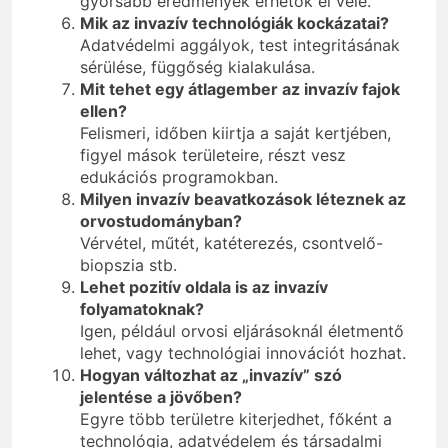
gyorsabb eredmények érhetők el vele.
Mik az invazív technológiák kockázatai?
Adatvédelmi aggályok, test integritásának
sérülése, függőség kialakulása.
Mit tehet egy átlagember az invazív fajok
ellen?
Felismeri, időben kiirtja a saját kertjében,
figyel mások területeire, részt vesz
edukációs programokban.
Milyen invazív beavatkozások léteznek az
orvostudományban?
Vérvétel, műtét, katéterezés, csontvelő-
biopszia stb.
Lehet pozitív oldala is az invazív
folyamatoknak?
Igen, például orvosi eljárásoknál életmentő
lehet, vagy technológiai innovációt hozhat.
Hogyan változhat az „invazív” szó
jelentése a jövőben?
Egyre több területre kiterjedhet, főként a
technológia, adatvédelem és társadalmi