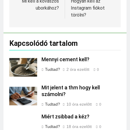
navigáció
Mi kell a kovászos
Hogyan kell az
uborkához?
Instagram fiókot
törölni?
Kapcsolódó tartalom
Mennyi cement kell?
Tudtad?
2 óra ezelőtt
0
Mit jelent a thm hogy kell
számolni?
Tudtad?
10 óra ezelőtt
0
Miért zsibbad a kéz?
Tudtad?
18 óra ezelőtt
0