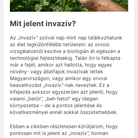
választani?
3 Nap Ezelőtt
Mit jelent invazív?
Az „invazív” szóval nap mint nap találkozhatunk
az élet legkülönfélébb területein: az orvosi
vizsgálatoktól kezdve a biológián át egészen a
technológiai fejlesztésekig. Talán ön is felkapta
már a fejét, amikor azt hallotta, hogy egyes
növény- vagy állatfajok invazívak lettek
Magyarországon, vagy amikor egy orvosi
beavatkozást „invazív”-nak neveztek. Ez a
kifejezés sokszor egyszerűen azt jelenti, hogy
valami „betör”, „beh hatol” egy idegen
környezetbe – de a pontos jelentése és
következményei ennél sokkal összetettebbek.
Ebben a cikkben részletesen körüljárom, hogy
pontosan mit is jelent az „invazív”, honnan