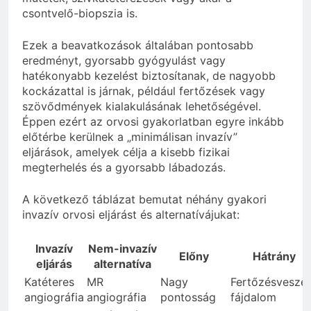
csontvelő-biopszia is.
Ezek a beavatkozások általában pontosabb
eredményt, gyorsabb gyógyulást vagy
hatékonyabb kezelést biztosítanak, de nagyobb
kockázattal is járnak, például fertőzések vagy
szövődmények kialakulásának lehetőségével.
Éppen ezért az orvosi gyakorlatban egyre inkább
előtérbe kerülnek a „minimálisan invazív”
eljárások, amelyek célja a kisebb fizikai
megterhelés és a gyorsabb lábadozás.
A következő táblázat bemutat néhány gyakori
invazív orvosi eljárást és alternatívájukat:
Invazív
Nem-invazív
Előny
Hátrány
eljárás
alternatíva
Katéteres
MR
Nagy
Fertőzésveszél
angiográfia
angiográfia
pontosság
fájdalom