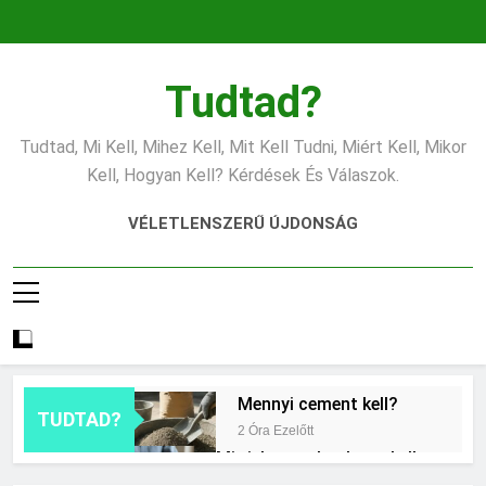
Ugrás
a
tartalomra
Tudtad?
Tudtad, Mi Kell, Mihez Kell, Mit Kell Tudni, Miért Kell, Mikor
Kell, Hogyan Kell? Kérdések És Válaszok.
VÉLETLENSZERŰ ÚJDONSÁG
Mennyi cement kell?
TUDTAD?
2 Óra Ezelőtt
Mit jelent a thm hogy kell
számolni?