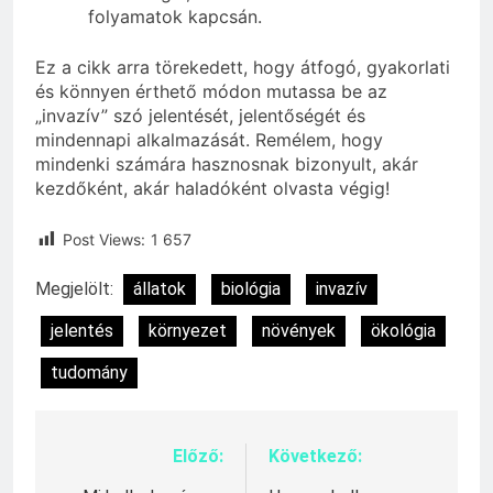
folyamatok kapcsán.
Ez a cikk arra törekedett, hogy átfogó, gyakorlati
és könnyen érthető módon mutassa be az
„invazív” szó jelentését, jelentőségét és
mindennapi alkalmazását. Remélem, hogy
mindenki számára hasznosnak bizonyult, akár
kezdőként, akár haladóként olvasta végig!
Post Views:
1 657
Megjelölt:
állatok
biológia
invazív
jelentés
környezet
növények
ökológia
tudomány
Előző:
Következő:
Bejegyzés