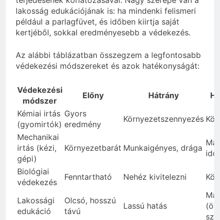
terjedésének korlátozásával. Nagy szerepe van a
lakosság edukációjának is: ha mindenki felismeri
például a parlagfüvet, és időben kiirtja saját
kertjéből, sokkal eredményesebb a védekezés.
Az alábbi táblázatban összegzem a legfontosabb
védekezési módszereket és azok hatékonyságát:
Védekezési
Előny
Hátrány
Ha
módszer
Kémiai irtás
Gyors
Környezetszennyezés
Köz
(gyomirtók)
eredmény
Mechanikai
Mag
irtás (kézi,
Környezetbarát
Munkaigényes, drága
idő
gépi)
Biológiai
Fenntartható
Nehéz kivitelezni
Köz
védekezés
Ma
Lakossági
Olcsó, hosszú
Lassú hatás
(ös
edukáció
távú
szi