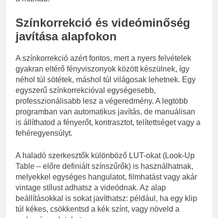
Színkorrekció és videóminőség
javítása alapfokon
A színkorrekció azért fontos, mert a nyers felvételek
gyakran eltérő fényviszonyok között készülnek, így
néhol túl sötétek, máshol túl világosak lehetnek. Egy
egyszerű színkorrekcióval egységesebb,
professzionálisabb lesz a végeredmény. A legtöbb
programban van automatikus javítás, de manuálisan
is állíthatod a fényerőt, kontrasztot, telítettséget vagy a
fehéregyensúlyt.
A haladó szerkesztők különböző LUT-okat (Look-Up
Table – előre definiált színszűrők) is használhatnak,
melyekkel egységes hangulatot, filmhatást vagy akár
vintage stílust adhatsz a videódnak. Az alap
beállításokkal is sokat javíthatsz: például, ha egy klip
túl kékes, csökkentsd a kék színt, vagy növeld a