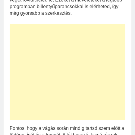
programban billentyűparancsokkal is elérheted, így
még gyorsabb a szerkesztés.
Fontos, hogy a vágás során mindig tartsd szem előtt a
történet ívét és a tempót. A túl hosszú, lassú részek