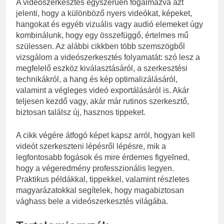
A videószerkesztés egyszerűen fogalmazva azt
jelenti, hogy a különböző nyers videókat, képeket,
hangokat és egyéb vizuális vagy audió elemeket úgy
kombinálunk, hogy egy összefüggő, értelmes mű
szülessen. Az alábbi cikkben több szemszögből
vizsgálom a videószerkesztés folyamatát: szó lesz a
megfelelő eszköz kiválasztásáról, a szerkesztési
technikákról, a hang és kép optimalizálásáról,
valamint a végleges videó exportálásáról is. Akár
teljesen kezdő vagy, akár már rutinos szerkesztő,
biztosan találsz új, hasznos tippeket.
A cikk végére átfogó képet kapsz arról, hogyan kell
videót szerkeszteni lépésről lépésre, mik a
legfontosabb fogások és mire érdemes figyelned,
hogy a végeredmény professzionális legyen.
Praktikus példákkal, tippekkel, valamint részletes
magyarázatokkal segítelek, hogy magabiztosan
vághass bele a videószerkesztés világába.