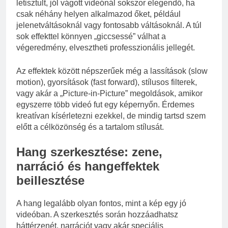
letisztult, jól vágott videónál sokszor elegendő, ha
csak néhány helyen alkalmazod őket, például
jelenetváltásoknál vagy fontosabb váltásoknál. A túl
sok effekttel könnyen „giccsessé” válhat a
végeredmény, elvesztheti professzionális jellegét.
Az effektek között népszerűek még a lassítások (slow
motion), gyorsítások (fast forward), stílusos filterek,
vagy akár a „Picture-in-Picture” megoldások, amikor
egyszerre több videó fut egy képernyőn. Érdemes
kreatívan kísérletezni ezekkel, de mindig tartsd szem
előtt a célközönség és a tartalom stílusát.
Hang szerkesztése: zene,
narráció és hangeffektek
beillesztése
A hang legalább olyan fontos, mint a kép egy jó
videóban. A szerkesztés során hozzáadhatsz
háttérzenét, narrációt vagy akár speciális