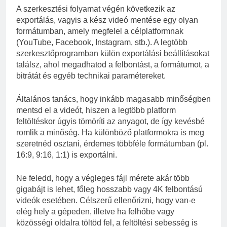
A szerkesztési folyamat végén következik az
exportálás, vagyis a kész videó mentése egy olyan
formátumban, amely megfelel a célplatformnak
(YouTube, Facebook, Instagram, stb.). A legtöbb
szerkesztőprogramban külön exportálási beállításokat
találsz, ahol megadhatod a felbontást, a formátumot, a
bitrátát és egyéb technikai paramétereket.
Általános tanács, hogy inkább magasabb minőségben
mentsd el a videót, hiszen a legtöbb platform
feltöltéskor úgyis tömöríti az anyagot, de így kevésbé
romlik a minőség. Ha különböző platformokra is meg
szeretnéd osztani, érdemes többféle formátumban (pl.
16:9, 9:16, 1:1) is exportálni.
Ne feledd, hogy a végleges fájl mérete akár több
gigabájt is lehet, főleg hosszabb vagy 4K felbontású
videók esetében. Célszerű ellenőrizni, hogy van-e
elég hely a gépeden, illetve ha felhőbe vagy
közösségi oldalra töltöd fel, a feltöltési sebesség is