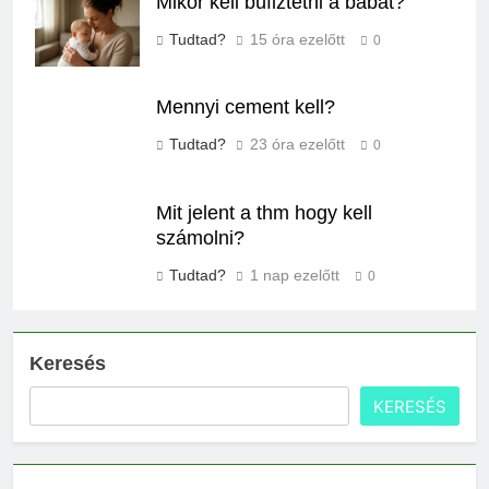
Mikor kell büfiztetni a babát?
Tudtad?
15 óra ezelőtt
0
Mennyi cement kell?
Tudtad?
23 óra ezelőtt
0
Mit jelent a thm hogy kell
számolni?
Tudtad?
1 nap ezelőtt
0
Keresés
KERESÉS