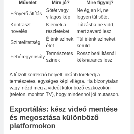
Művelet
Mire jó?
Mire figyelj?
Sötét vagy
Ne égjen ki, ne
Fényerő állítás
világos kép
legyen túl sötét
Kontraszt
Kiemeli a
Túlzásba ne vidd,
növelés
részleteket
mert zavaró lesz
Élénk színek,
Túl élénk színeket
Színtelítettség
élet
kerüld
Természetes
Rossz beállításnál
Fehéregyensúly
színek
kék/narancs lesz
A túlzott korrekció helyett inkább törekedj a
természetes, egységes képi világra. Ha bizonytalan
vagy, nézd meg a videót különböző eszközökön
(telefon, monitor, TV), hogy mindenhol jól mutasson.
Exportálás: kész videó mentése
és megosztása különböző
platformokon