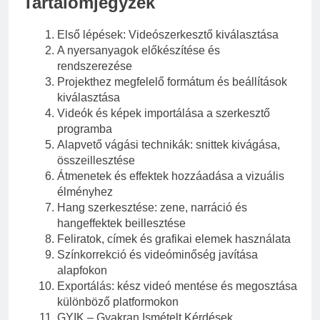
Tartalomjegyzék
Első lépések: Videószerkesztő kiválasztása
A nyersanyagok előkészítése és
rendszerezése
Projekthez megfelelő formátum és beállítások
kiválasztása
Videók és képek importálása a szerkesztő
programba
Alapvető vágási technikák: snittek kivágása,
összeillesztése
Átmenetek és effektek hozzáadása a vizuális
élményhez
Hang szerkesztése: zene, narráció és
hangeffektek beillesztése
Feliratok, címek és grafikai elemek használata
Színkorrekció és videóminőség javítása
alapfokon
Exportálás: kész videó mentése és megosztása
különböző platformokon
GYIK – Gyakran Ismételt Kérdések