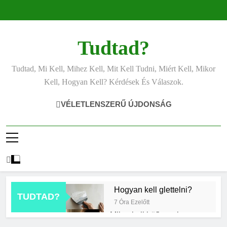
Ugrás
a
tartalomra
Tudtad?
Tudtad, Mi Kell, Mihez Kell, Mit Kell Tudni, Miért Kell, Mikor
Kell, Hogyan Kell? Kérdések És Válaszok.
VÉLETLENSZERŰ ÚJDONSÁG
Hogyan kell glettelni?
TUDTAD?
7 Óra Ezelőtt
Mikor kell büfiztetni a
babát?