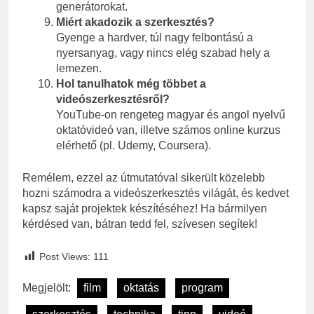
generátorokat.
Miért akadozik a szerkesztés?
Gyenge a hardver, túl nagy felbontású a
nyersanyag, vagy nincs elég szabad hely a
lemezen.
Hol tanulhatok még többet a
videószerkesztésről?
YouTube-on rengeteg magyar és angol nyelvű
oktatóvideó van, illetve számos online kurzus
elérhető (pl. Udemy, Coursera).
Remélem, ezzel az útmutatóval sikerült közelebb
hozni számodra a videószerkesztés világát, és kedvet
kapsz saját projektek készítéséhez! Ha bármilyen
kérdésed van, bátran tedd fel, szívesen segítek!
Post Views:
111
Megjelölt:
film
oktatás
program