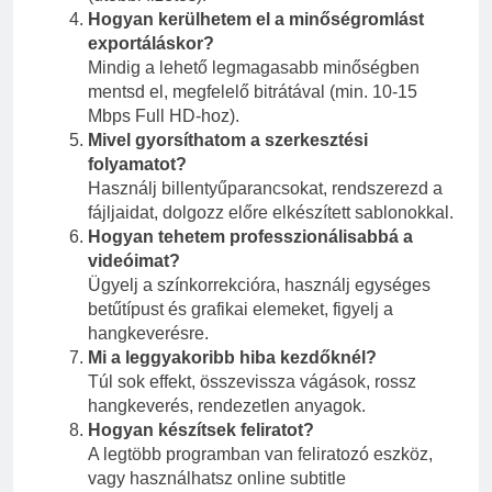
Hogyan kerülhetem el a minőségromlást
exportáláskor?
Mindig a lehető legmagasabb minőségben
mentsd el, megfelelő bitrátával (min. 10-15
Mbps Full HD-hoz).
Mivel gyorsíthatom a szerkesztési
folyamatot?
Használj billentyűparancsokat, rendszerezd a
fájljaidat, dolgozz előre elkészített sablonokkal.
Hogyan tehetem professzionálisabbá a
videóimat?
Ügyelj a színkorrekcióra, használj egységes
betűtípust és grafikai elemeket, figyelj a
hangkeverésre.
Mi a leggyakoribb hiba kezdőknél?
Túl sok effekt, összevissza vágások, rossz
hangkeverés, rendezetlen anyagok.
Hogyan készítsek feliratot?
A legtöbb programban van feliratozó eszköz,
vagy használhatsz online subtitle