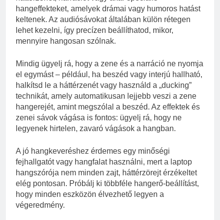
hangeffekteket, amelyek drámai vagy humoros hatást
keltenek. Az audiósávokat általában külön rétegen
lehet kezelni, így precízen beállíthatod, mikor,
mennyire hangosan szólnak.
Mindig ügyelj rá, hogy a zene és a narráció ne nyomja
el egymást – például, ha beszéd vagy interjú hallható,
halkítsd le a háttérzenét vagy használd a „ducking”
technikát, amely automatikusan lejjebb veszi a zene
hangerejét, amint megszólal a beszéd. Az effektek és
zenei sávok vágása is fontos: ügyelj rá, hogy ne
legyenek hirtelen, zavaró vágások a hangban.
A jó hangkeveréshez érdemes egy minőségi
fejhallgatót vagy hangfalat használni, mert a laptop
hangszórója nem minden zajt, háttérzörejt érzékeltet
elég pontosan. Próbálj ki többféle hangerő-beállítást,
hogy minden eszközön élvezhető legyen a
végeredmény.