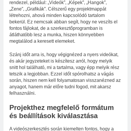
rendezel, például: „Videók”, „Képek”, „Hangok”,
„Zene”, „Grafikák”. Célszerű egy projektmappát
létrehozni, ahová minden kapcsolódó tartalom
bekerül. Ez nemcsak abban segít, hogy ne veszíts el
fontos fájlokat, de a szerkesztőprogramban is
átláthatóbb lesz a munka, hiszen könnyebben
megtalálod a keresett elemeket.
Szánj időt arra is, hogy végignézed a nyers videókat,
és akár jegyzeteket is készítesz arról, hogy melyik
snitt hol található, mi a tartalma, vagy épp melyik rész
tetszik a legjobban. Ezzel időt spórolhatsz a vágás
során, hiszen nem kell folyamatosan visszanézned az
anyagot, hanem már előre tudni fogod, mit akarsz
felhasználni.
Projekthez megfelelő formátum
és beállítások kiválasztása
A videószerkesztés során kiemelten fontos, hogy a