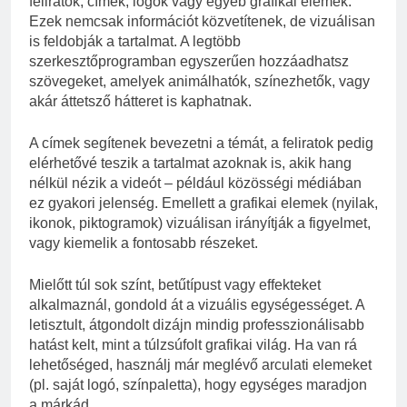
feliratok, címek, logók vagy egyéb grafikai elemek.
Ezek nemcsak információt közvetítenek, de vizuálisan
is feldobják a tartalmat. A legtöbb
szerkesztőprogramban egyszerűen hozzáadhatsz
szövegeket, amelyek animálhatók, színezhetők, vagy
akár áttetsző hátteret is kaphatnak.
A címek segítenek bevezetni a témát, a feliratok pedig
elérhetővé teszik a tartalmat azoknak is, akik hang
nélkül nézik a videót – például közösségi médiában
ez gyakori jelenség. Emellett a grafikai elemek (nyilak,
ikonok, piktogramok) vizuálisan irányítják a figyelmet,
vagy kiemelik a fontosabb részeket.
Mielőtt túl sok színt, betűtípust vagy effekteket
alkalmaznál, gondold át a vizuális egységességet. A
letisztult, átgondolt dizájn mindig professzionálisabb
hatást kelt, mint a túlzsúfolt grafikai világ. Ha van rá
lehetőséged, használj már meglévő arculati elemeket
(pl. saját logó, színpaletta), hogy egységes maradjon
a márkád.