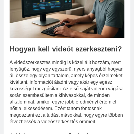
3 Nap Ezelőtt
Hogyan kell videót szerkeszteni?
A videószerkesztés mindig is közel állt hozzám, mert
lenyűgöz, hogy egy egyszerű, nyers anyagból hogyan
áll össze egy olyan tartalom, amely képes érzelmeket
kiváltani, információt átadni vagy akár egy egész
közösséget mozgósítani. Az első saját videóm vágása
során szembesültem a kihívásokkal, de minden
alkalommal, amikor egyre jobb eredményt értem el,
nőtt a lelkesedésem. Ezért tartom fontosnak
megosztani ezt a tudást másokkal, hogy egyre többen
élvezhessék a videószerkesztés örömeit.