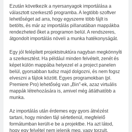
Ezután következik a nyersanyagok importálása a
választott szerkesztő programba. A legtöbb szoftver
lehetőséget ad arra, hogy egyszerre több fájlt is
betölts, és már az importálás pillanatában mappákba
rendezheted őket a programon belül. A rendszeres,
átgondolt importálás növeli a munka hatékonyságát.
Egy jól felépített projektstruktúra nagyban megkönnyíti
a szerkesztést. Ha például minden felvételt, zenét és
képet külön mappába helyezel el a project panelen
belül, gyorsabban tudsz majd dolgozni, és nem fogsz
elveszni a fájlok között. Egyes programokban (pl.
Premiere Pro) lehetőség van „Bin”-ek, azaz virtuális
mappák létrehozására is, amivel még átláthatóbb a
munka.
Az importálás után érdemes egy gyors átnézést
tartani, hogy minden fájl sértetlenül, megfelelő
formátumban került-e be a projektbe. Ha azt látod,
hogy egy felvétel nem jelenik meg, vagy torzult,