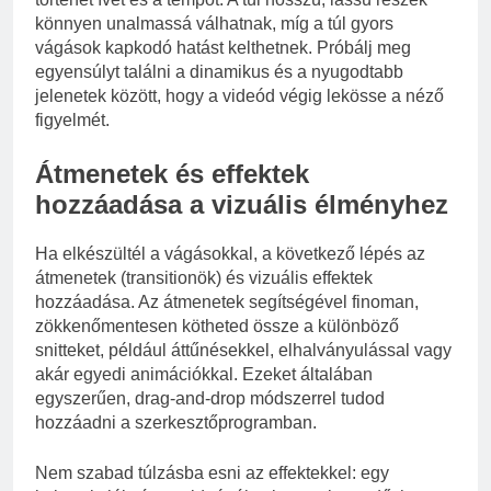
könnyen unalmassá válhatnak, míg a túl gyors
vágások kapkodó hatást kelthetnek. Próbálj meg
egyensúlyt találni a dinamikus és a nyugodtabb
jelenetek között, hogy a videód végig lekösse a néző
figyelmét.
Átmenetek és effektek
hozzáadása a vizuális élményhez
Ha elkészültél a vágásokkal, a következő lépés az
átmenetek (transitionök) és vizuális effektek
hozzáadása. Az átmenetek segítségével finoman,
zökkenőmentesen kötheted össze a különböző
snitteket, például áttűnésekkel, elhalványulással vagy
akár egyedi animációkkal. Ezeket általában
egyszerűen, drag-and-drop módszerrel tudod
hozzáadni a szerkesztőprogramban.
Nem szabad túlzásba esni az effektekkel: egy