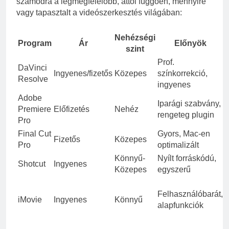
számodra a legmegfelelőbb, attól függően, mennyire
vagy tapasztalt a videószerkesztés világában:
Nehézségi
Program
Ár
Előnyök
szint
Prof.
DaVinci
Ingyenes/fizetős
Közepes
színkorrekció,
g
Resolve
ingyenes
t
Adobe
D
Iparági szabvány,
Premiere
Előfizetés
Nehéz
e
rengeteg plugin
Pro
Final Cut
Gyors, Mac-en
Fizetős
Közepes
Pro
optimalizált
f
Könnyű-
Nyílt forráskódú,
K
Shotcut
Ingyenes
Közepes
egyszerű
f
Felhasználóbarát,
iMovie
Ingyenes
Könnyű
alapfunkciók
k
f