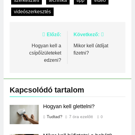
szerkesztés
technika
tipp
videó
videószerkesztés
Bejegyzés
Előző:
Következő:
navigáció
Hogyan kell a
Mikor kell útdíjat
csípőízületeket
fizetni?
edzeni?
Kapcsolódó tartalom
Hogyan kell glettelni?
Tudtad?
7 óra ezelőtt
0