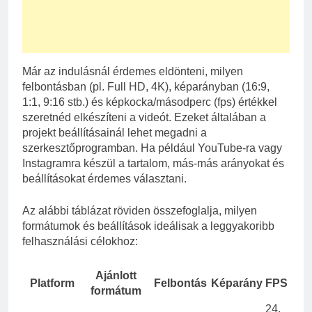
Már az indulásnál érdemes eldönteni, milyen
felbontásban (pl. Full HD, 4K), képarányban (16:9,
1:1, 9:16 stb.) és képkocka/másodperc (fps) értékkel
szeretnéd elkészíteni a videót. Ezeket általában a
projekt beállításainál lehet megadni a
szerkesztőprogramban. Ha például YouTube-ra vagy
Instagramra készül a tartalom, más-más arányokat és
beállításokat érdemes választani.
Az alábbi táblázat röviden összefoglalja, milyen
formátumok és beállítások ideálisak a leggyakoribb
felhasználási célokhoz:
Ajánlott
Platform
Felbontás
Képarány
FPS
formátum
24,