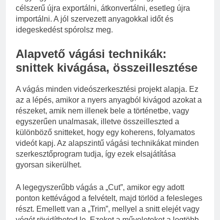
célszerű újra exportálni, átkonvertálni, esetleg újra
importálni. A jól szervezett anyagokkal időt és
idegeskedést spórolsz meg.
Alapvető vágási technikák:
snittek kivágása, összeillesztése
A vágás minden videószerkesztési projekt alapja. Ez
az a lépés, amikor a nyers anyagból kivágod azokat a
részeket, amik nem illenek bele a történetbe, vagy
egyszerűen unalmasak, illetve összeilleszted a
különböző snitteket, hogy egy koherens, folyamatos
videót kapj. Az alapszintű vágási technikákat minden
szerkesztőprogram tudja, így ezek elsajátítása
gyorsan sikerülhet.
A legegyszerűbb vágás a „Cut”, amikor egy adott
ponton kettévágod a felvételt, majd törlöd a felesleges
részt. Emellett van a „Trim”, mellyel a snitt elejét vagy
végét rövidítheted le. Ezeket a műveleteket a legtöbb