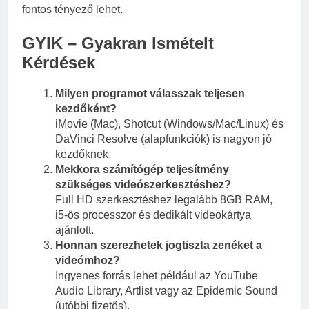
fontos tényező lehet.
GYIK – Gyakran Ismételt
Kérdések
Milyen programot válasszak teljesen
kezdőként?
iMovie (Mac), Shotcut (Windows/Mac/Linux) és
DaVinci Resolve (alapfunkciók) is nagyon jó
kezdőknek.
Mekkora számítógép teljesítmény
szükséges videószerkesztéshez?
Full HD szerkesztéshez legalább 8GB RAM,
i5-ös processzor és dedikált videokártya
ajánlott.
Honnan szerezhetek jogtiszta zenéket a
videómhoz?
Ingyenes forrás lehet például az YouTube
Audio Library, Artlist vagy az Epidemic Sound
(utóbbi fizetős).