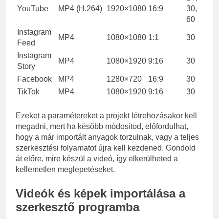
YouTube
MP4 (H.264)
1920×1080
16:9
30,
60
Instagram
MP4
1080×1080
1:1
30
Feed
Instagram
MP4
1080×1920
9:16
30
Story
Facebook
MP4
1280×720
16:9
30
TikTok
MP4
1080×1920
9:16
30
Ezeket a paramétereket a projekt létrehozásakor kell
megadni, mert ha később módosítod, előfordulhat,
hogy a már importált anyagok torzulnak, vagy a teljes
szerkesztési folyamatot újra kell kezdened. Gondold
át előre, mire készül a videó, így elkerülheted a
kellemetlen meglepetéseket.
Videók és képek importálása a
szerkesztő programba