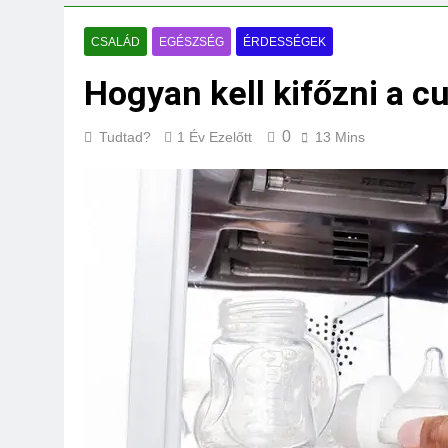
Mit jelent a thm h
3 Nap Ezelőtt
CSALÁD
EGÉSZSÉG
ÉRDESSÉGEK
Hogyan kell kifőzni a 
0
Tudtad?
1 Év Ezelőtt
13 Mins