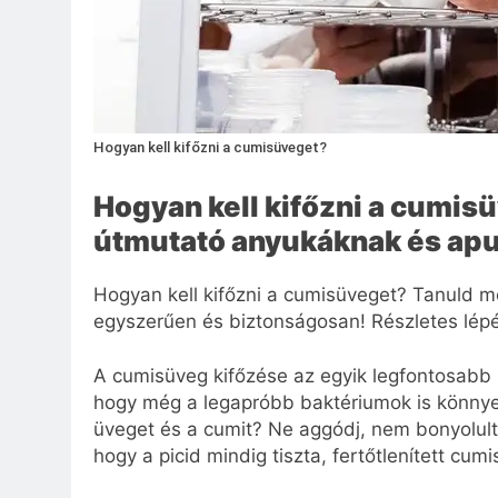
Hogyan kell kifőzni a cumisüveget?
Hogyan kell kifőzni a cumisü
útmutató anyukáknak és ap
Hogyan kell kifőzni a cumisüveget? Tanuld me
egyszerűen és biztonságosan! Részletes lépé
A cumisüveg kifőzése az egyik legfontosab
hogy még a legapróbb baktériumok is könnye
üveget és a cumit? Ne aggódj, nem bonyolult 
hogy a picid mindig tiszta, fertőtlenített cum