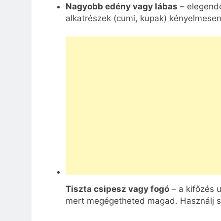
Nagyobb edény vagy lábas
– elegendő
alkatrészek (cumi, kupak) kényelmesen b
Tiszta csipesz vagy fogó
– a kifőzés u
mert megégetheted magad. Használj ste