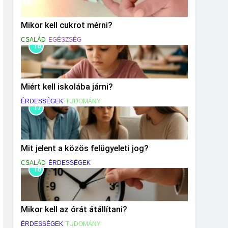
Mikor kell cukrot mérni?
CSALÁD
EGÉSZSÉG
16
Miért kell iskolába járni?
ÉRDESSÉGEK
TUDOMÁNY
17
Mit jelent a közös felügyeleti jog?
CSALÁD
ÉRDESSÉGEK
18
Mikor kell az órát átállítani?
ÉRDESSÉGEK
TUDOMÁNY