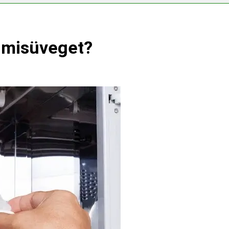
ogy kell számolni?
Miért zsibbad a kéz?
3 Nap Ezelőtt
cumisüveget?