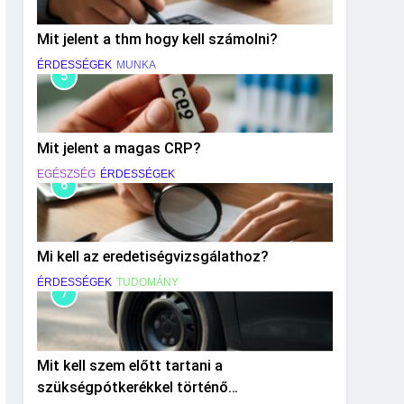
Mit jelent a thm hogy kell számolni?
ÉRDESSÉGEK
MUNKA
5
Mit jelent a magas CRP?
EGÉSZSÉG
ÉRDESSÉGEK
6
Mi kell az eredetiségvizsgálathoz?
ÉRDESSÉGEK
TUDOMÁNY
7
Mit kell szem előtt tartani a
szükségpótkerékkel történő