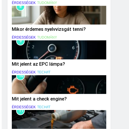
közlekedéskor?
ÉRDESSÉGEK
TUDOMÁNY
8
Mikor érdemes nyelvvizsgát tenni?
ÉRDESSÉGEK
TUDOMÁNY
9
Mit jelent az EPC lámpa?
ÉRDESSÉGEK
TECH/IT
10
Mit jelent a check engine?
ÉRDESSÉGEK
TECH/IT
11