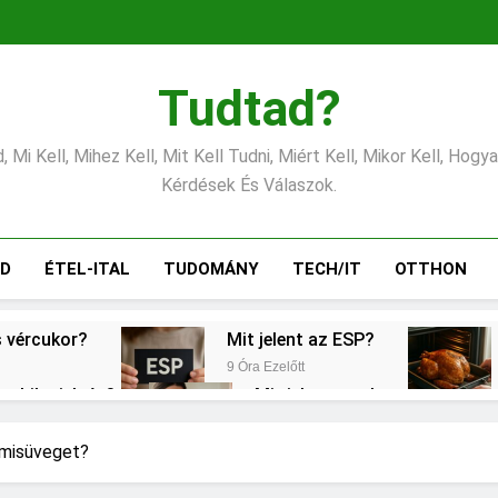
Tudtad?
 Mi Kell, Mihez Kell, Mit Kell Tudni, Miért Kell, Mikor Kell, Hogy
Kérdések És Válaszok.
ÁD
ÉTEL-ITAL
TUDOMÁNY
TECH/IT
OTTHON
s vércukor?
Mit jelent az ESP?
9 Óra Ezelőtt
torhiba jelzés?
Mit jelent az alacsony vérny
1 Nap Ezelőtt
lni?
Mikor kell büfiztetni a babát?
cumisüveget?
2 Nap Ezelőtt