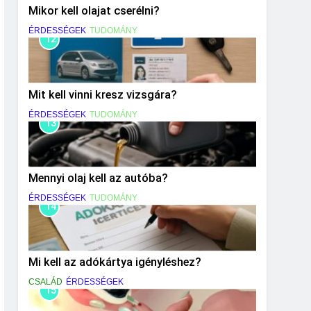
Mikor kell olajat cserélni?
ÉRDESSÉGEK
TUDOMÁNY
12
Mit kell vinni kresz vizsgára?
ÉRDESSÉGEK
TUDOMÁNY
13
Mennyi olaj kell az autóba?
ÉRDESSÉGEK
TUDOMÁNY
14
Mi kell az adókártya igényléshez?
CSALÁD
ÉRDESSÉGEK
15