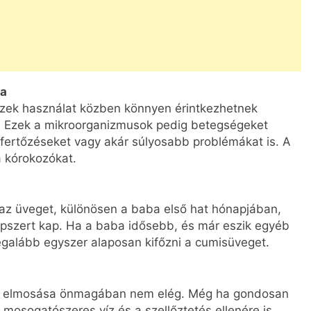
sa
szek használat közben könnyen érintkezhetnek
l. Ezek a mikroorganizmusok pedig betegségeket
 fertőzéseket vagy akár súlyosabb problémákat is. A
a kórokozókat.
i az üveget, különösen a baba első hat hónapjában,
ápszert kap. Ha a baba idősebb, és már eszik egyéb
legalább egyszer alaposan kifőzni a cumisüveget.
eg elmosása önmagában nem elég. Még ha gondosan
 mosogatószeres víz és a szellőztetés ellenére is