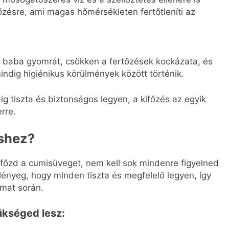
zésre, ami magas hőmérsékleten fertőtleníti az
 a baba gyomrát, csökken a fertőzések kockázata, és
indig higiénikus körülmények között történik.
 tiszta és biztonságos legyen, a kifőzés az egyik
rre.
éshez?
főzd a cumisüveget, nem kell sok mindenre figyelned
ényeg, hogy minden tiszta és megfelelő legyen, így
amat során.
ükséged lesz: