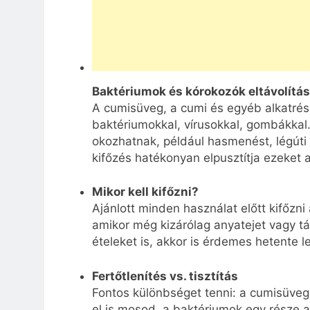
Baktériumok és kórokozók eltávolítá
A cumisüveg, a cumi és egyéb alkatré
baktériumokkal, vírusokkal, gombákka
okozhatnak, például hasmenést, légúti
kifőzés hatékonyan elpusztítja ezeket 
Mikor kell kifőzni?
Ajánlott minden használat előtt kifőzn
amikor még kizárólag anyatejet vagy t
ételeket is, akkor is érdemes hetente 
Fertőtlenítés vs. tisztítás
Fontos különbséget tenni: a cumisüv
el is mosod, a baktériumok egy része a