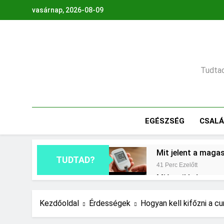
Ugrás
vasárnap, 2026-08-09
a
tartalomra
Tudtad,
EGÉSZSÉG
CSAL
Mit jelent a maga
TUDTAD?
41 Perc Ezelőtt
Miért világít a mo
1 Nap Ezelőtt
Hogyan kell glette
Kezdőoldal
Érdességek
Hogyan kell kifőzni a 
2 Nap Ezelőtt