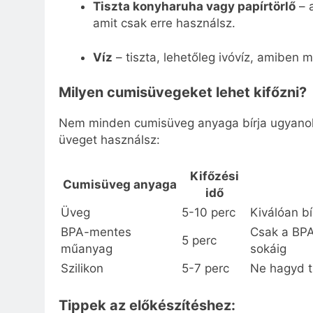
Tiszta konyharuha vagy papírtörlő
– a
amit csak erre használsz.
Víz
– tiszta, lehetőleg ivóvíz, amiben 
Milyen cumisüvegeket lehet kifőzni?
Nem minden cumisüveg anyaga bírja ugyanolyan
üveget használsz:
Kifőzési
Cumisüveg anyaga
idő
Üveg
5-10 perc
Kiválóan b
BPA-mentes
Csak a BPA
5 perc
műanyag
sokáig
Szilikon
5-7 perc
Ne hagyd t
Tippek az előkészítéshez: