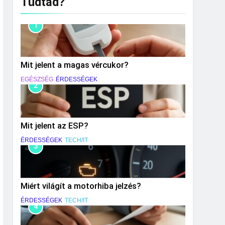
Tudtad?
1
Mit jelent a magas vércukor?
EGÉSZSÉG
ÉRDESSÉGEK
2
Mit jelent az ESP?
ÉRDESSÉGEK
TECH/IT
3
Miért világít a motorhiba jelzés?
ÉRDESSÉGEK
TECH/IT
4