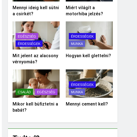
Mennyi ideig kell sütni
Miért világít a
a csirkét?
motorhiba jelzés?
EGÉSZSÉG
ÉRDESSÉGEK
ÉRDESSÉGEK
MUNKA
Mit jelent az alacsony
Hogyan kell glettelni?
vérnyomás?
ÉRDESSÉGEK
CSALÁD
EGÉSZSÉG
MUNKA
Mikor kell büfiztetni a
Mennyi cement kell?
babát?