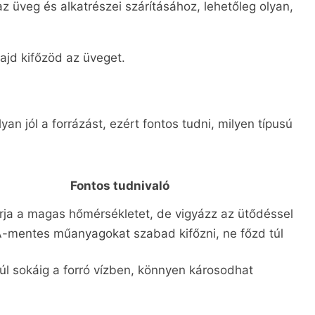
z üveg és alkatrészei szárításához, lehetőleg olyan,
majd kifőzöd az üveget.
 jól a forrázást, ezért fontos tudni, milyen típusú
Fontos tudnivaló
írja a magas hőmérsékletet, de vigyázz az ütődéssel
-mentes műanyagokat szabad kifőzni, ne főzd túl
úl sokáig a forró vízben, könnyen károsodhat