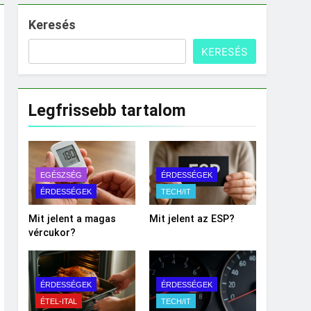
Keresés
KERESÉS
Legfrissebb tartalom
EGÉSZSÉG
ÉRDESSÉGEK
ÉRDESSÉGEK
TECH/IT
Mit jelent a magas
Mit jelent az ESP?
vércukor?
ÉRDESSÉGEK
ÉRDESSÉGEK
ÉTEL-ITAL
TECH/IT