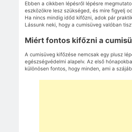
Ebben a cikkben lépésről lépésre megmutatom
eszközökre lesz szükséged, és mire figyelj 
Ha nincs mindig időd kifőzni, adok pár praktik
Lássunk neki, hogy a cumisüveg valóban tiszta
Miért fontos kifőzni a cumis
A cumisüveg kifőzése nemcsak egy plusz lé
egészségvédelmi alapelv. Az első hónapokba
különösen fontos, hogy minden, ami a szájába k