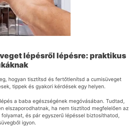
veget lépésről lépésre: praktikus
ukáknak
g, hogyan tisztítsd és fertőtlenítsd a cumisüveget
sek, tippek és gyakori kérdések egy helyen.
b lépés a baba egészségének megóvásában. Tudtad,
n elszaporodhatnak, ha nem tisztítod megfelelően az
folyamat, és pár egyszerű lépéssel biztosíthatod,
isüvegből igyon.