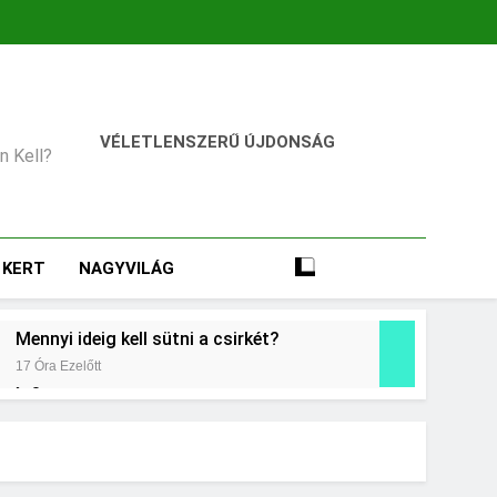
VÉLETLENSZERŰ ÚJDONSÁG
an Kell?
KERT
NAGYVILÁG
Mennyi ideig kell sütni a csirkét?
17 Óra Ezelőtt
omás?
Mennyi cement kell?
2 Nap Ezelőtt