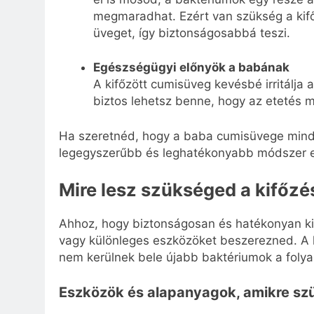
megmaradhat. Ezért van szükség a kifő
üveget, így biztonságosabbá teszi.
Egészségügyi előnyök a babának
A kifőzött cumisüveg kevésbé irritálja
biztos lehetsz benne, hogy az etetés m
Ha szeretnéd, hogy a baba cumisüvege mindig
legegyszerűbb és leghatékonyabb módszer e
Mire lesz szükséged a kifőz
Ahhoz, hogy biztonságosan és hatékonyan ki
vagy különleges eszközöket beszerezned. A l
nem kerülnek bele újabb baktériumok a foly
Eszközök és alapanyagok, amikre sz