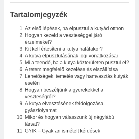
Tartalomjegyzék
Az első lépések, ha elpusztul a kutyád otthon
Hogyan kezeld a veszteséggel járó
érzelmeket?
Kit kell értesíteni a kutya halálakor?
A kutya elpusztulásának jogi vonatkozásai
Mi a teendő, ha a kutya közterületen pusztul el?
A tetem megfelelő kezelése és elszállítása
Lehetőségek: temetés vagy hamvasztás kutyák
esetén
Hogyan beszéljünk a gyerekekkel a
veszteségről?
A kutya elvesztésének feldolgozása,
gyászfolyamat
Mikor és hogyan válasszunk új négylábú
társat?
GYIK – Gyakran ismételt kérdések