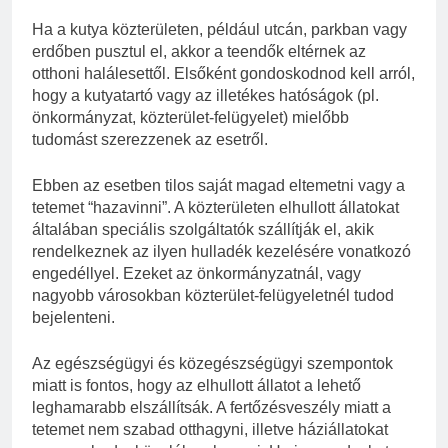
Ha a kutya közterületen, például utcán, parkban vagy
erdőben pusztul el, akkor a teendők eltérnek az
otthoni halálesettől. Elsőként gondoskodnod kell arról,
hogy a kutyatartó vagy az illetékes hatóságok (pl.
önkormányzat, közterület-felügyelet) mielőbb
tudomást szerezzenek az esetről.
Ebben az esetben tilos saját magad eltemetni vagy a
tetemet “hazavinni”. A közterületen elhullott állatokat
általában speciális szolgáltatók szállítják el, akik
rendelkeznek az ilyen hulladék kezelésére vonatkozó
engedéllyel. Ezeket az önkormányzatnál, vagy
nagyobb városokban közterület-felügyeletnél tudod
bejelenteni.
Az egészségügyi és közegészségügyi szempontok
miatt is fontos, hogy az elhullott állatot a lehető
leghamarabb elszállítsák. A fertőzésveszély miatt a
tetemet nem szabad otthagyni, illetve háziállatokat