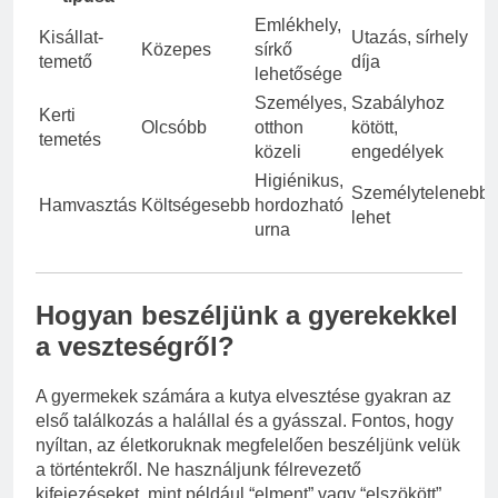
Emlékhely,
Kisállat-
Utazás, sírhely
Közepes
sírkő
temető
díja
lehetősége
Személyes,
Szabályhoz
Kerti
Olcsóbb
otthon
kötött,
temetés
közeli
engedélyek
Higiénikus,
Személytelenebb
Hamvasztás
Költségesebb
hordozható
lehet
urna
Hogyan beszéljünk a gyerekekkel
a veszteségről?
A gyermekek számára a kutya elvesztése gyakran az
első találkozás a halállal és a gyásszal. Fontos, hogy
nyíltan, az életkoruknak megfelelően beszéljünk velük
a történtekről. Ne használjunk félrevezető
kifejezéseket, mint például “elment” vagy “elszökött”,