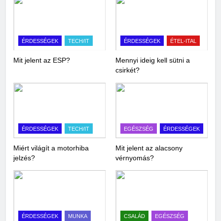
ÉRDESSÉGEK
TECH/IT
ÉRDESSÉGEK
ÉTEL-ITAL
Mit jelent az ESP?
Mennyi ideig kell sütni a
csirkét?
ÉRDESSÉGEK
TECH/IT
EGÉSZSÉG
ÉRDESSÉGEK
Miért világít a motorhiba
Mit jelent az alacsony
jelzés?
vérnyomás?
ÉRDESSÉGEK
MUNKA
CSALÁD
EGÉSZSÉG