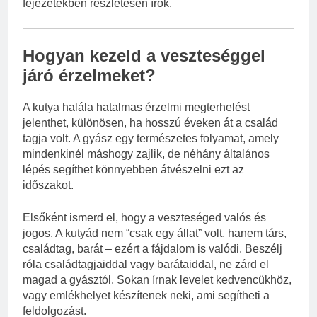
fejezetekben részletesen írok.
Hogyan kezeld a veszteséggel
járó érzelmeket?
A kutya halála hatalmas érzelmi megterhelést
jelenthet, különösen, ha hosszú éveken át a család
tagja volt. A gyász egy természetes folyamat, amely
mindenkinél máshogy zajlik, de néhány általános
lépés segíthet könnyebben átvészelni ezt az
időszakot.
Elsőként ismerd el, hogy a veszteséged valós és
jogos. A kutyád nem “csak egy állat” volt, hanem társ,
családtag, barát – ezért a fájdalom is valódi. Beszélj
róla családtagjaiddal vagy barátaiddal, ne zárd el
magad a gyásztól. Sokan írnak levelet kedvencükhöz,
vagy emlékhelyet készítenek neki, ami segítheti a
feldolgozást.