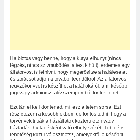
Ha biztos vagy benne, hogy a kutya elhunyt (nincs
légzés, nincs szívműködés, a test kihűlt), érdemes egy
állatorvost is felhívni, hogy megerősítse a halálesetet
és tanácsot adjon a további teendőkről. Az állatorvos
jegyzőkönyvet is készíthet a halál okáról, ami később
jogi vagy adminisztratív szempontból fontos lehet.
Ezután el kell döntened, mi lesz a tetem sorsa. Ezt
részletezem a későbbiekben, de fontos tudni, hogy a
törvények tiltják a háziállatok közterületen vagy
háztartási hulladékként való elhelyezését. Többféle
lehetőség közül választhatsz, amelyekről a későbbi