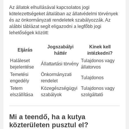
Az állatok elhullásával kapcsolatos jogi
kötelezettségeket általában az állatvédelmi törvények
és az önkormányzati rendeletek szabályozzák. Az
alábbi táblázat segít eligazodni a legfőbb jogi
lehetőségek között:
Jogszabályi
Kinek kell
Eljárás
háttér
intézkedni?
Haláleset
Tulajdonos vagy
Állattartási törvény
bejelentése
állatorvos
Temetési
Önkormányzati
Tulajdonos
engedély
rendelet
Tetem
Közegészségügyi
Tulajdonos vagy
elszállítása
szabályok
szolgáltató
Mi a teendő, ha a kutya
közterületen pusztul el?