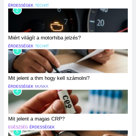
ÉRDESSÉGEK
TECH/IT
2
Miért világít a motorhiba jelzés?
ÉRDESSÉGEK
TECH/IT
3
Mit jelent a thm hogy kell számolni?
ÉRDESSÉGEK
MUNKA
4
Mit jelent a magas CRP?
EGÉSZSÉG
ÉRDESSÉGEK
5