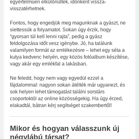
egyértelműen elkülönültek, időnként vissza-
visszatérhetnek.
Fontos, hogy engedjük meg magunknak a gyászt, ne
siettessük a folyamatot. Sokan úgy érzik, hogy
“gyorsan túl kell lenni rajta”, pedig a gyász
feldolgozása időt vesz igénybe. Jó, ha találunk
valamilyen formát az emlékezésre – lehet egy séta a
kutya kedvenc helyén, egy közös fotóalbum készítése,
vagy akár egy emlékfal a lakásban.
Ne feledd, hogy nem vagy egyedül ezzel a
fájdalommal: nagyon sokan átélték már ugyanezt, és
sok helyen lehet támogatást találni sorstárs
csoportoktól az online közösségekig. Ha úgy érzed,
elakadtál, bátran kérj segítséget szakembertől!
Mikor és hogyan válasszunk új
négylábú társat?