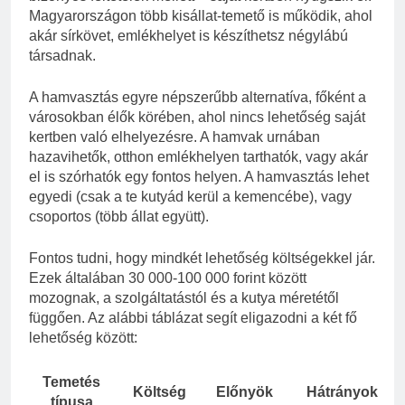
Magyarországon több kisállat-temető is működik, ahol
akár sírkövet, emlékhelyet is készíthetsz négylábú
társadnak.
A hamvasztás egyre népszerűbb alternatíva, főként a
városokban élők körében, ahol nincs lehetőség saját
kertben való elhelyezésre. A hamvak urnában
hazavihetők, otthon emlékhelyen tarthatók, vagy akár
el is szórhatók egy fontos helyen. A hamvasztás lehet
egyedi (csak a te kutyád kerül a kemencébe), vagy
csoportos (több állat együtt).
Fontos tudni, hogy mindkét lehetőség költségekkel jár.
Ezek általában 30 000-100 000 forint között
mozognak, a szolgáltatástól és a kutya méretétől
függően. Az alábbi táblázat segít eligazodni a két fő
lehetőség között:
Temetés
Költség
Előnyök
Hátrányok
típusa