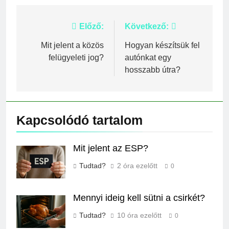
Bejegyzés
Előző:
Következő:
navigáció
Mit jelent a közös
Hogyan készítsük fel
felügyeleti jog?
autónkat egy
hosszabb útra?
Kapcsolódó tartalom
Mit jelent az ESP?
Tudtad?
2 óra ezelőtt
0
Mennyi ideig kell sütni a csirkét?
Tudtad?
10 óra ezelőtt
0