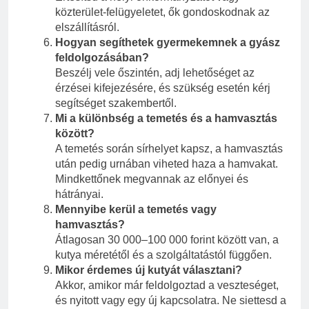
közterület-felügyeletet, ők gondoskodnak az
elszállításról.
Hogyan segíthetek gyermekemnek a gyász
feldolgozásában?
Beszélj vele őszintén, adj lehetőséget az
érzései kifejezésére, és szükség esetén kérj
segítséget szakembertől.
Mi a különbség a temetés és a hamvasztás
között?
A temetés során sírhelyet kapsz, a hamvasztás
után pedig urnában viheted haza a hamvakat.
Mindkettőnek megvannak az előnyei és
hátrányai.
Mennyibe kerül a temetés vagy
hamvasztás?
Átlagosan 30 000–100 000 forint között van, a
kutya méretétől és a szolgáltatástól függően.
Mikor érdemes új kutyát választani?
Akkor, amikor már feldolgoztad a veszteséget,
és nyitott vagy egy új kapcsolatra. Ne siettesd a