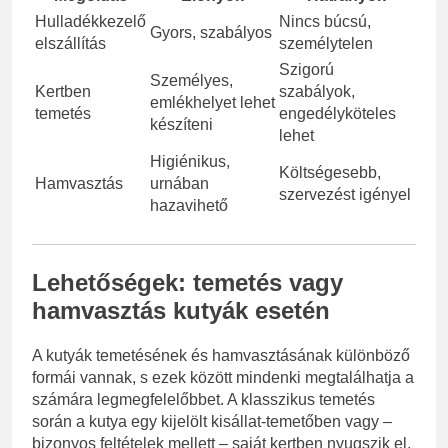
Hulladékkezelő
Nincs búcsú,
Gyors, szabályos
elszállítás
személytelen
Szigorú
Személyes,
Kertben
szabályok,
emlékhelyet lehet
temetés
engedélyköteles
készíteni
lehet
Higiénikus,
Költségesebb,
Hamvasztás
urnában
szervezést igényel
hazavihető
Lehetőségek: temetés vagy
hamvasztás kutyák esetén
A kutyák temetésének és hamvasztásának különböző
formái vannak, s ezek között mindenki megtalálhatja a
számára legmegfelelőbbet. A klasszikus temetés
során a kutya egy kijelölt kisállat-temetőben vagy –
bizonyos feltételek mellett – saját kertben nyugszik el.