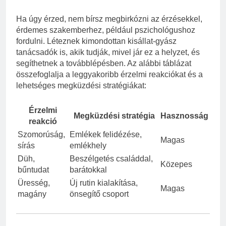
Ha úgy érzed, nem bírsz megbirkózni az érzésekkel,
érdemes szakemberhez, például pszichológushoz
fordulni. Léteznek kimondottan kisállat-gyász
tanácsadók is, akik tudják, mivel jár ez a helyzet, és
segíthetnek a továbblépésben. Az alábbi táblázat
összefoglalja a leggyakoribb érzelmi reakciókat és a
lehetséges megküzdési stratégiákat:
Érzelmi
Megküzdési stratégia
Hasznosság
reakció
Szomorúság,
Emlékek felidézése,
Magas
sírás
emlékhely
Düh,
Beszélgetés családdal,
Közepes
bűntudat
barátokkal
Üresség,
Új rutin kialakítása,
Magas
magány
önsegítő csoport