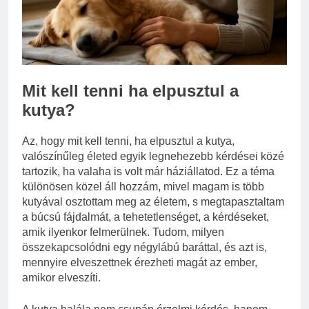
Miért fáj a váll?
3 Nap Ezelőtt
Mit kell tenni ha elpusztul a
kutya?
Az, hogy mit kell tenni, ha elpusztul a kutya,
valószínűleg életed egyik legnehezebb kérdései közé
tartozik, ha valaha is volt már háziállatod. Ez a téma
különösen közel áll hozzám, mivel magam is több
kutyával osztottam meg az életem, s megtapasztaltam
a búcsú fájdalmát, a tehetetlenséget, a kérdéseket,
amik ilyenkor felmerülnek. Tudom, milyen
összekapcsolódni egy négylábú baráttal, és azt is,
mennyire elveszettnek érezheti magát az ember,
amikor elveszíti.