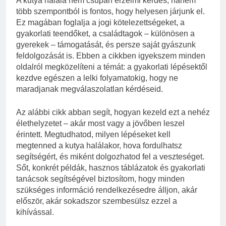
A kutya halála nem csupán érzelmi kérdés, hanem
több szempontból is fontos, hogy helyesen járjunk el.
Ez magában foglalja a jogi kötelezettségeket, a
gyakorlati teendőket, a családtagok – különösen a
gyerekek – támogatását, és persze saját gyászunk
feldolgozását is. Ebben a cikkben igyekszem minden
oldalról megközelíteni a témát: a gyakorlati lépésektől
kezdve egészen a lelki folyamatokig, hogy ne
maradjanak megválaszolatlan kérdéseid.
Az alábbi cikk abban segít, hogyan kezeld ezt a nehéz
élethelyzetet – akár most vagy a jövőben leszel
érintett. Megtudhatod, milyen lépéseket kell
megtenned a kutya halálakor, hova fordulhatsz
segítségért, és miként dolgozhatod fel a veszteséget.
Sőt, konkrét példák, hasznos táblázatok és gyakorlati
tanácsok segítségével biztosítom, hogy minden
szükséges információ rendelkezésedre álljon, akár
először, akár sokadszor szembesülsz ezzel a
kihívással.