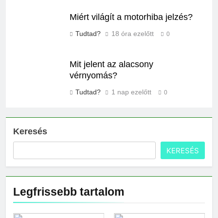
Miért világít a motorhiba jelzés?
Tudtad?
18 óra ezelőtt
0
Mit jelent az alacsony
vérnyomás?
Tudtad?
1 nap ezelőtt
0
Keresés
KERESÉS
Legfrissebb tartalom