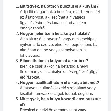
Mit tegyek, ha otthon pusztul el a kutyám?
Adj időt magadnak a búcsúra, majd keresd fel
az állatorvost, aki segíthet a hivatalos
ügyintézésben és tanácsot ad a tetem
elhelyezéséről.
Hogyan jelentsem be a kutya halálát?
A halált az állatorvosnál vagy a mikrochipet
nyilvántartó szervezetnél kell bejelenteni. Ez
általában online vagy személyesen is
lehetséges.
Eltemethetem a kutyámat a kertben?
Igen, de csak akkor, ha betartod a helyi
önkormányzati szabályokat és egészségügyi
előírásokat.
Hogyan szállíttathatom el a kutya tetemét?
Állatorvos, hulladékkezelő szolgáltató vagy
kisállat-hamvasztó cégek tudnak segíteni.
Mit tegyek, ha a kutya közterületen pusztult
el?
Értesítsd a helyi önkormányzatot vagy