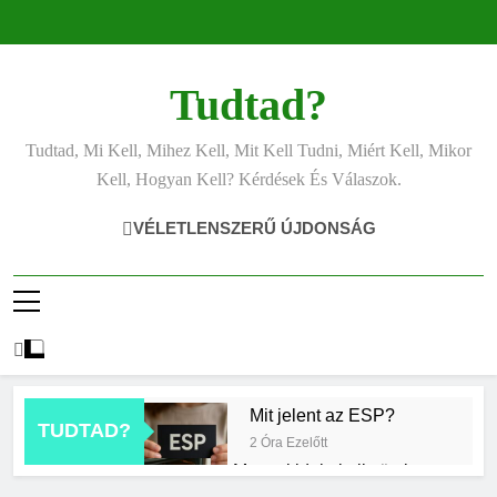
Ugrás
a
tartalomra
Tudtad?
Tudtad, Mi Kell, Mihez Kell, Mit Kell Tudni, Miért Kell, Mikor
Kell, Hogyan Kell? Kérdések És Válaszok.
VÉLETLENSZERŰ ÚJDONSÁG
Mit jelent az ESP?
TUDTAD?
2 Óra Ezelőtt
Mennyi ideig kell sütni a
csirkét?