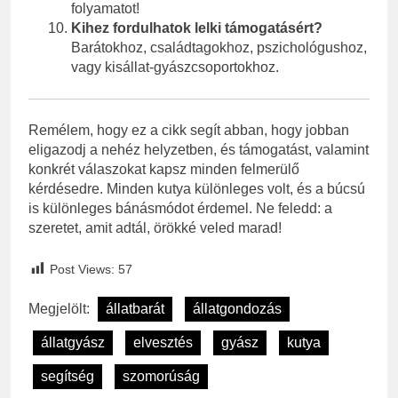
folyamatot!
Kihez fordulhatok lelki támogatásért?
Barátokhoz, családtagokhoz, pszichológushoz,
vagy kisállat-gyászcsoportokhoz.
Remélem, hogy ez a cikk segít abban, hogy jobban
eligazodj a nehéz helyzetben, és támogatást, valamint
konkrét válaszokat kapsz minden felmerülő
kérdésedre. Minden kutya különleges volt, és a búcsú
is különleges bánásmódot érdemel. Ne feledd: a
szeretet, amit adtál, örökké veled marad!
Post Views:
57
Megjelölt:
állatbarát
állatgondozás
állatgyász
elvesztés
gyász
kutya
segítség
szomorúság