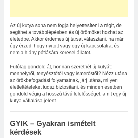
Az új kutya soha nem fogja helyettesíteni a régit, de
segíthet a továbblépésben és új örömöket hozhat az
életedbe. Akkor érdemes új társat választani, ha már
úgy érzed, hogy nyitott vagy egy új kapcsolatra, és
nem a hiány pótlására keresel állatot.
Futólag gondold át, honnan szeretnél új kutyát:
menhelyről, tenyésztőtől vagy ismerőstől? Nézz utána
az örökbefogadási folyamatnak, járj utána, milyen
életfeltételeket tudsz biztosítani, és minden esetben
gondold végig a hosszú távú felelősséget, amit egy új
kutya vállalása jelent.
GYIK – Gyakran ismételt
kérdések