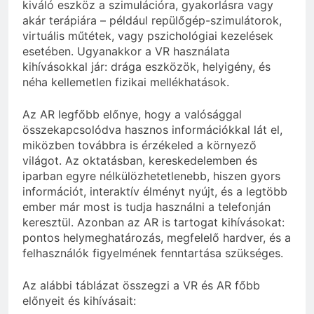
kiváló eszköz a szimulációra, gyakorlásra vagy
akár terápiára – például repülőgép-szimulátorok,
virtuális műtétek, vagy pszichológiai kezelések
esetében. Ugyanakkor a VR használata
kihívásokkal jár: drága eszközök, helyigény, és
néha kellemetlen fizikai mellékhatások.
Az AR legfőbb előnye, hogy a valósággal
összekapcsolódva hasznos információkkal lát el,
miközben továbbra is érzékeled a környező
világot. Az oktatásban, kereskedelemben és
iparban egyre nélkülözhetetlenebb, hiszen gyors
információt, interaktív élményt nyújt, és a legtöbb
ember már most is tudja használni a telefonján
keresztül. Azonban az AR is tartogat kihívásokat:
pontos helymeghatározás, megfelelő hardver, és a
felhasználók figyelmének fenntartása szükséges.
Az alábbi táblázat összegzi a VR és AR főbb
előnyeit és kihívásait: