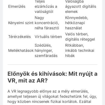
Teljes
Valóságba
Elmerülés
elzárkózás a
ágyazott digitális
valóságtól
elemek
Nagy
Könnyedebb,
Kényelmi szint
koncentráció,
hétköznapi
néha fárasztó
használat
Valós térben,
Térérzékelés
Virtuális térben
digitális réteggel
Szédülés,
Ritkábban,
Mellékhatások
hányinger,
inkább technikai
szemfáradás
hibák
Előnyök és kihívások: Mit nyújt a
VR, mit az AR?
A VR legnagyobb előnye az a mély elmerülés,
amellyel teljesen új világokat fedezhetünk fel, úgy,
hogy közben nincsenek fizikai korlátok. Ezáltal