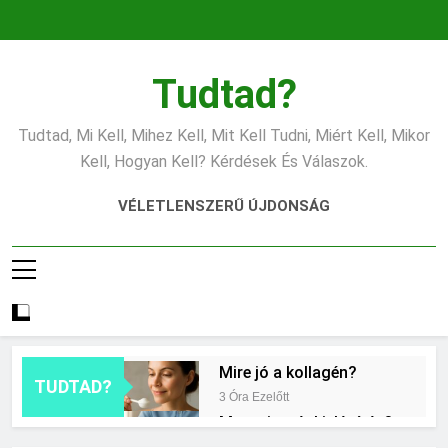
Ugrás
a
tartalomra
Tudtad?
Tudtad, Mi Kell, Mihez Kell, Mit Kell Tudni, Miért Kell, Mikor
Kell, Hogyan Kell? Kérdések És Válaszok.
VÉLETLENSZERŰ ÚJDONSÁG
Mire jó a kollagén?
TUDTAD?
3 Óra Ezelőtt
Mennyi a végkielégítés?
11 Óra Ezelőtt