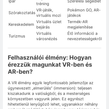
Ipar
Szerelési segédlet
tréning
VR-játék,
Pokémon GO, AR-
Szórakoztatás
virtuális mozi
játékok
Virtuális üzlet
Termék-AR
Kereskedelem
bejárás
megjelenítése
Virtuális
Élő információ a
Turizmus
városnézés
nevezetességekről
Felhasználói élmény: Hogyan
érezzük magunkat VR-ben és
AR-ben?
A VR élmény egyik legfontosabb jellemzője az
úgynevezett „elmerülés” (immersion): teljesen
kiszakadunk a valóságból, és a mesterséges
környezetben vagyunk jelen. Ez egyrészt
hihetetlenül lenyűgöző lehet, ugyanakkor néhány