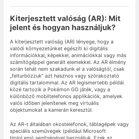
Kiterjesztett valóság (AR): Mit
jelent és hogyan használjuk?
A kiterjesztett valóság (AR) lényege, hogy a
valódi környezetünket egészíti ki digitális
információkkal, képekkel, animációkkal vagy más
számítógéppel generált elemekkel. Az AR élmény
során tehát nem szakadunk el a valóságtól, csak
„felturbózzuk” azt hasznos vagy szórakoztató
digitális tartalommal. Az AR legismertebb példái
közé tartozik a Pokémon GO játék, vagy a
különböző mobiltelefonos applikációk, amelyek
valós időben jelenítenek meg virtuális
objektumokat a kamerán keresztül.
Az AR-t általában okostelefonok, táblagépek vagy
speciális szemüvegek (például Microsoft
HoloLens) segítségével használjuk. Ezek az