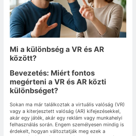
3 Nap Ezelőtt
Miért kell gőz fölött
felverni a tojásfehérjét?
3 Nap Ezelőtt
Mi a különbség a VR és AR
között?
Bevezetés: Miért fontos
megérteni a VR és AR közti
különbséget?
Sokan ma már találkoztak a virtuális valóság (VR)
vagy a kiterjesztett valóság (AR) kifejezésekkel,
akár egy játék, akár egy reklám vagy munkahelyi
felhasználás során. Engem személyesen mindig is
érdekelt, hogyan változtatják meg ezek a