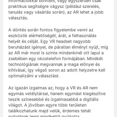
információkkal bővíteni, vagy egyszerűen csak
praktikus segítségre vágysz (például szerelés,
tanulás vagy vásárlás során), az AR lehet a jobb
választás.
A döntés során fontos figyelembe venni az
eszközök elérhetőségét, árát, a felhasználás
helyét és célját. Egy VR headset nagyobb
beruházást igényel, de páratlan élményt nyújt, míg
az AR már most is szinte mindenkinél ott lapul a
zsebében egy okostelefon formájában. Mindkét
technológiának megvannak a maga előnyei és
kihívásai, így végső soron az adott helyzetre kell
optimalizálni a választást.
Az igazán izgalmas az, hogy a VR és AR nem
egymás vetélytársai, hanem egymást kiegészítve
teszik színesebbé és izgalmasabbá a digitális
világot. A jövőben egyre több területen
találkozhatunk majd velük, érdemes tehát
nyitottnak lenni mindkettő nyújtotta