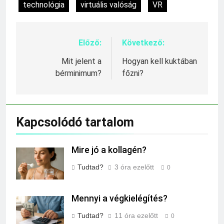
technológia
virtuális valóság
VR
Előző:
Következő:
Bejegyzés
navigáció
Mit jelent a
Hogyan kell kuktában
bérminimum?
főzni?
Kapcsolódó tartalom
Mire jó a kollagén?
Tudtad?
3 óra ezelőtt
0
Mennyi a végkielégítés?
Tudtad?
11 óra ezelőtt
0