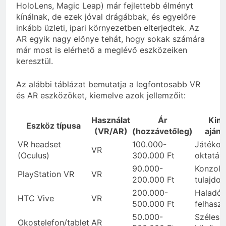
HoloLens, Magic Leap) már fejlettebb élményt
kínálnak, de ezek jóval drágábbak, és egyelőre
inkább üzleti, ipari környezetben elterjedtek. Az
AR egyik nagy előnye tehát, hogy sokak számára
már most is elérhető a meglévő eszközeiken
keresztül.
Az alábbi táblázat bemutatja a legfontosabb VR
és AR eszközöket, kiemelve azok jellemzőit:
Használat
Ár
Kin
Eszköz típusa
(VR/AR)
(hozzávetőleg)
ajánl
VR headset
100.000-
Játékos
VR
(Oculus)
300.000 Ft
oktatás
90.000-
Konzol
PlayStation VR
VR
200.000 Ft
tulajdo
200.000-
Haladó
HTC Vive
VR
500.000 Ft
felhasz
50.000-
Széles
Okostelefon/tablet
AR