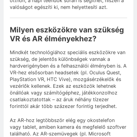
otthon, a napi teendők során is segíthet, hiszen a
valóságot egészíti ki, nem helyettesíti azt.
Milyen eszközökre van szükség
VR és AR élményekhez?
Mindkét technológiához speciális eszközökre van
szükség, de jelentős különbségek vannak a
hardverigényben és a felhasználói élményben is. A
VR-hez elsősorban headsetek (pl. Oculus Quest,
PlayStation VR, HTC Vive), mozgásérzékelők és
vezérlők kellenek. Ezek az eszközök lehetnek
önállóak vagy számítógéphez, játékkonzolhoz
csatlakoztatottak – az áruk néhány tízezer
forinttól akár több százezer forintig terjedhet.
Az AR-hoz legtöbbször elég egy okostelefon
vagy tablet, amiben kamera és megfelelő szoftver
található. Az AR-szemüvegek (pl. Microsoft