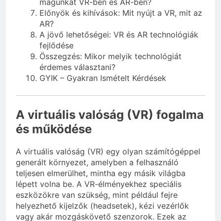
magunkat VR-ben és AR-ben?
Előnyök és kihívások: Mit nyújt a VR, mit az
AR?
A jövő lehetőségei: VR és AR technológiák
fejlődése
Összegzés: Mikor melyik technológiát
érdemes választani?
GYIK – Gyakran Ismételt Kérdések
A virtuális valóság (VR) fogalma
és működése
A virtuális valóság (VR) egy olyan számítógéppel
generált környezet, amelyben a felhasználó
teljesen elmerülhet, mintha egy másik világba
lépett volna be. A VR-élményekhez speciális
eszközökre van szükség, mint például fejre
helyezhető kijelzők (headsetek), kézi vezérlők
vagy akár mozgáskövető szenzorok. Ezek az