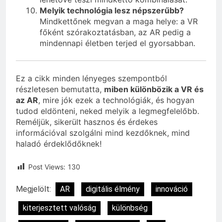
Melyik technológia lesz népszerűbb?
Mindkettőnek megvan a maga helye: a VR
főként szórakoztatásban, az AR pedig a
mindennapi életben terjed el gyorsabban.
Ez a cikk minden lényeges szempontból
részletesen bemutatta,
miben különbözik a VR és
az AR
, mire jók ezek a technológiák, és hogyan
tudod eldönteni, neked melyik a legmegfelelőbb.
Reméljük, sikerült hasznos és érdekes
információval szolgálni mind kezdőknek, mind
haladó érdeklődőknek!
Post Views:
130
Megjelölt:
AR
digitális élmény
innováció
kiterjesztett valóság
különbség