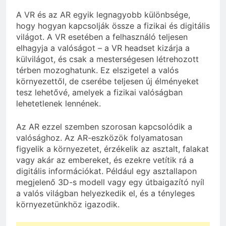
A VR és az AR egyik legnagyobb különbsége,
hogy hogyan kapcsolják össze a fizikai és digitális
világot. A VR esetében a felhasználó teljesen
elhagyja a valóságot – a VR headset kizárja a
külvilágot, és csak a mesterségesen létrehozott
térben mozoghatunk. Ez elszigetel a valós
környezettől, de cserébe teljesen új élményeket
tesz lehetővé, amelyek a fizikai valóságban
lehetetlenek lennének.
Az AR ezzel szemben szorosan kapcsolódik a
valósághoz. Az AR-eszközök folyamatosan
figyelik a környezetet, érzékelik az asztalt, falakat
vagy akár az embereket, és ezekre vetítik rá a
digitális információkat. Például egy asztallapon
megjelenő 3D-s modell vagy egy útbaigazító nyíl
a valós világban helyezkedik el, és a tényleges
környezetünkhöz igazodik.