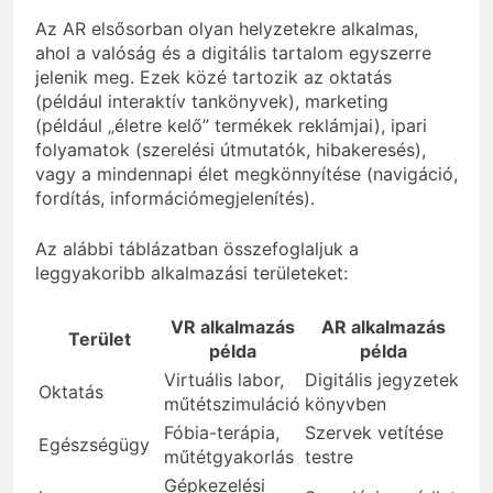
Az AR elsősorban olyan helyzetekre alkalmas,
ahol a valóság és a digitális tartalom egyszerre
jelenik meg. Ezek közé tartozik az oktatás
(például interaktív tankönyvek), marketing
(például „életre kelő” termékek reklámjai), ipari
folyamatok (szerelési útmutatók, hibakeresés),
vagy a mindennapi élet megkönnyítése (navigáció,
fordítás, információmegjelenítés).
Az alábbi táblázatban összefoglaljuk a
leggyakoribb alkalmazási területeket:
VR alkalmazás
AR alkalmazás
Terület
példa
példa
Virtuális labor,
Digitális jegyzetek
Oktatás
műtétszimuláció
könyvben
Fóbia-terápia,
Szervek vetítése
Egészségügy
műtétgyakorlás
testre
Gépkezelési