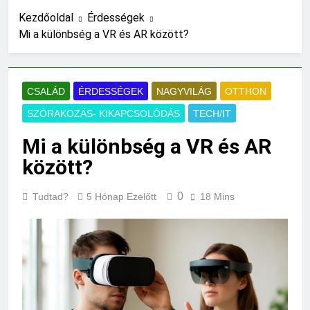
Mit jelent a magas
Kezdőoldal
Érdességek
CRP?
Mi a különbség a VR és AR között?
19 Óra Ezelőtt
Mikor kell tetőt
cserélni?
CSALÁD
ÉRDESSÉGEK
NAGYVILÁG
OTTHON
1 Nap Ezelőtt
Mit jelent a magas
SZÓRAKOZÁS- KIKAPCSOLÓDÁS
TECH/IT
vérnyomás?
1 Nap Ezelőtt
Mi a különbség a VR és AR
Milyen fűtést érdemes
között?
választani?
2 Nap Ezelőtt
0
Tudtad?
5 Hónap Ezelőtt
18 Mins
Mennyi a táppénz?
2 Nap Ezelőtt
Mi kell az
eredetiségvizsgálathoz?
2 Nap Ezelőtt
Mit hány fokon kell
mosni?