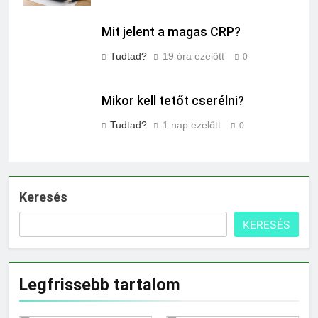
Mit jelent a magas CRP?
Tudtad?
19 óra ezelőtt
0
Mikor kell tetőt cserélni?
Tudtad?
1 nap ezelőtt
0
Keresés
KERESÉS
Legfrissebb tartalom