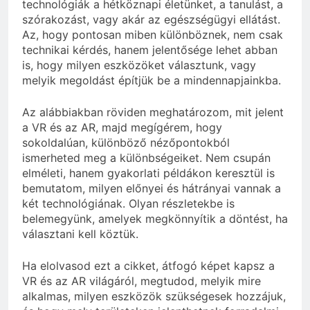
technológiák a hétköznapi életünket, a tanulást, a
szórakozást, vagy akár az egészségügyi ellátást.
Az, hogy pontosan miben különböznek, nem csak
technikai kérdés, hanem jelentősége lehet abban
is, hogy milyen eszközöket választunk, vagy
melyik megoldást építjük be a mindennapjainkba.
Az alábbiakban röviden meghatározom, mit jelent
a VR és az AR, majd megígérem, hogy
sokoldalúan, különböző nézőpontokból
ismerheted meg a különbségeiket. Nem csupán
elméleti, hanem gyakorlati példákon keresztül is
bemutatom, milyen előnyei és hátrányai vannak a
két technológiának. Olyan részletekbe is
belemegyünk, amelyek megkönnyítik a döntést, ha
választani kell köztük.
Ha elolvasod ezt a cikket, átfogó képet kapsz a
VR és az AR világáról, megtudod, melyik mire
alkalmas, milyen eszközök szükségesek hozzájuk,