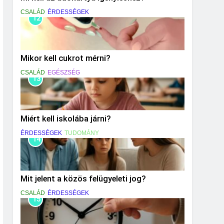
CSALÁD
ÉRDESSÉGEK
12
Mikor kell cukrot mérni?
CSALÁD
EGÉSZSÉG
13
Miért kell iskolába járni?
ÉRDESSÉGEK
TUDOMÁNY
14
Mit jelent a közös felügyeleti jog?
CSALÁD
ÉRDESSÉGEK
15