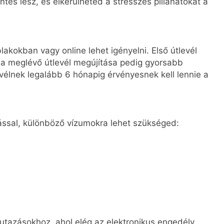
tes lesz, és elkerülheted a stresszes pillanatokat a
kokban vagy online lehet igényelni. Első útlevél
a meglévő útlevél megújítása pedig gyorsabb
evélnek legalább 6 hónapig érvényesnek kell lennie a
zással, különböző vízumokra lehet szükséged:
ti utazásokhoz, ahol elég az elektronikus engedély