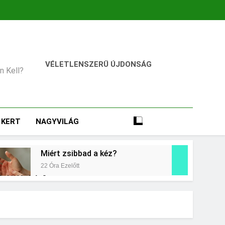
VÉLETLENSZERŰ ÚJDONSÁG
an Kell?
KERT
NAGYVILÁG
Miért zsibbad a kéz?
22 Óra Ezelőtt
égkielégítés?
Mit jelent a magas vérnyomás?
3 Nap Ezelőtt