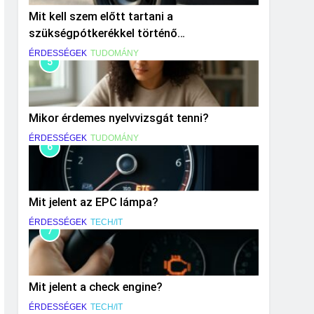
Mit kell szem előtt tartani a
szükségpótkerékkel történő
közlekedéskor?
ÉRDESSÉGEK
TUDOMÁNY
5
Mikor érdemes nyelvvizsgát tenni?
ÉRDESSÉGEK
TUDOMÁNY
6
Mit jelent az EPC lámpa?
ÉRDESSÉGEK
TECH/IT
7
Mit jelent a check engine?
ÉRDESSÉGEK
TECH/IT