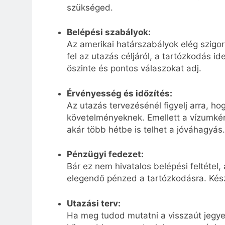
szükséged.
Belépési szabályok:
Az amerikai határszabályok elég szigorú
fel az utazás céljáról, a tartózkodás i
őszinte és pontos válaszokat adj.
Érvényesség és időzítés:
Az utazás tervezésénél figyelj arra, h
követelményeknek. Emellett a vízumkér
akár több hétbe is telhet a jóváhagyás.
Pénzügyi fedezet:
Bár ez nem hivatalos belépési feltétel,
elegendő pénzed a tartózkodásra. Készü
Utazási terv:
Ha meg tudod mutatni a visszaút jegyed