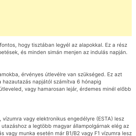
ontos, hogy tisztában legyél az alapokkal. Ez a rész
petések, és minden simán menjen az indulás napján.
amokba, érvényes útlevélre van szükséged. Ez azt
 a hazautazás napjától számítva 6 hónapig
útleveled, vagy hamarosan lejár, érdemes minél előbb
l, vízumra vagy elektronikus engedélyre (ESTA) lesz
ti utazáshoz a legtöbb magyar állampolgárnak elég az
ás vagy munka esetén már B1/B2 vagy F1 vízumra lesz