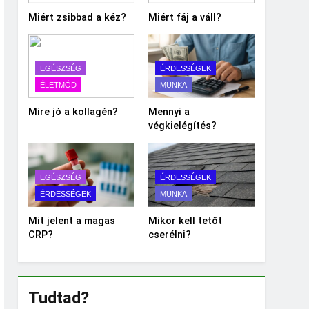
Miért zsibbad a kéz?
Miért fáj a váll?
EGÉSZSÉG
ÉRDESSÉGEK
ÉLETMÓD
MUNKA
Mire jó a kollagén?
Mennyi a
végkielégítés?
EGÉSZSÉG
ÉRDESSÉGEK
ÉRDESSÉGEK
MUNKA
Mit jelent a magas
Mikor kell tetőt
CRP?
cserélni?
Tudtad?