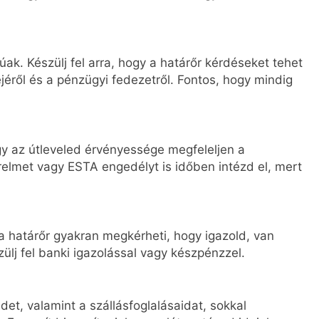
ak. Készülj fel arra, hogy a határőr kérdéseket tehet
dejéről és a pénzügyi fedezetről. Fontos, hogy mindig
ogy az útleveled érvényessége megfeleljen a
elmet vagy ESTA engedélyt is időben intézd el, mert
 a határőr gyakran megkérheti, hogy igazold, van
lj fel banki igazolással vagy készpénzzel.
et, valamint a szállásfoglalásaidat, sokkal