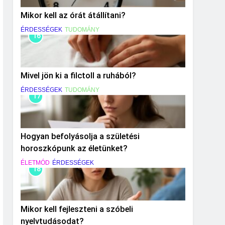
Mikor kell az órát átállítani?
ÉRDESSÉGEK
TUDOMÁNY
16
Mivel jön ki a filctoll a ruhából?
ÉRDESSÉGEK
TUDOMÁNY
17
Hogyan befolyásolja a születési
horoszkópunk az életünket?
ÉLETMÓD
ÉRDESSÉGEK
18
Mikor kell fejleszteni a szóbeli
nyelvtudásodat?