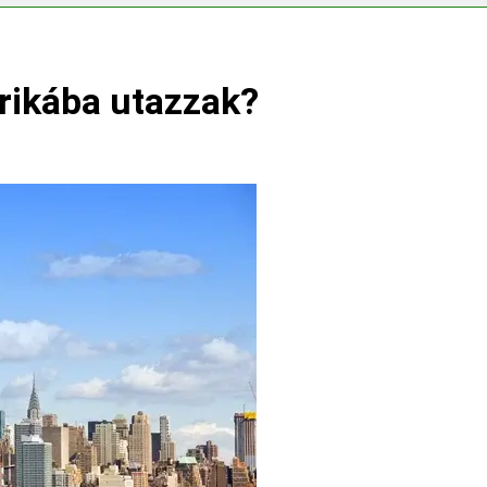
emes választani?
rikába utazzak?