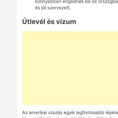
könnyebben engednek be az országba. E
és jól szervezett.
Útlevél és vízum
Az amerikai utazás egyik legfontosabb lépés