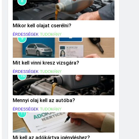
8
Mikor kell olajat cserélni?
ÉRDESSÉGEK
TUDOMÁNY
9
Mit kell vinni kresz vizsgára?
ÉRDESSÉGEK
TUDOMÁNY
10
Mennyi olaj kell az autóba?
ÉRDESSÉGEK
TUDOMÁNY
11
Mi kell az adókártya igényléshez?