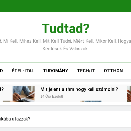
Tudtad?
 Mi Kell, Mihez Kell, Mit Kell Tudni, Miért Kell, Mikor Kell, Hogy
Kérdések És Válaszok.
ÁD
ÉTEL-ITAL
TUDOMÁNY
TECH/IT
OTTHON
l?
Mit jelent a thm hogy kell számolni?
14 Óra Ezelőtt
Mire jó a kollagén?
Mennyi a v
2 Nap Ezelőtt
2 Nap Ezelőtt
s CRP?
Mikor kell tetőt cserélni?
rikába utazzak?
3 Nap Ezelőtt