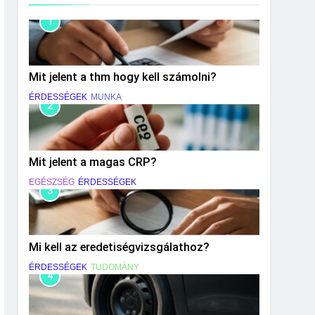
1
Mit jelent a thm hogy kell számolni?
ÉRDESSÉGEK
MUNKA
2
Mit jelent a magas CRP?
EGÉSZSÉG
ÉRDESSÉGEK
3
Mi kell az eredetiségvizsgálathoz?
ÉRDESSÉGEK
TUDOMÁNY
4