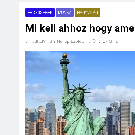
Milyen fűtést érd
3 Nap Ezelőtt
ÉRDESSÉGEK
MUNKA
NAGYVILÁG
Mi kell ahhoz hogy ame
0
Tudtad?
9 Hónap Ezelőtt
17 Mins