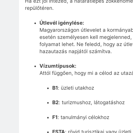
Ha ezt jól intézed, a határátlépés zökkenőmen
repülőtéren.
Útlevél igénylése:
Magyarországon útlevelet a kormányabla
esetén személyesen kell megjelenned, 
folyamat lehet. Ne feledd, hogy az útl
hazautazás napjától számítva.
Vízumtípusok:
Attól függően, hogy mi a célod az uta
B1
: üzleti utakhoz
B2
: turizmushoz, látogatáshoz
F1
: tanulmányi célokhoz
ESTA
: rövid turisztikai vagy üzle