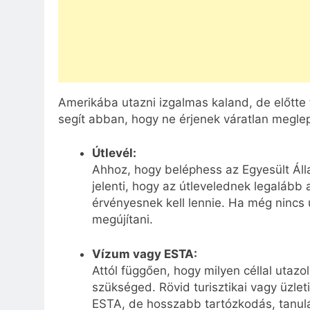
Amerikába utazni izgalmas kaland, de előtte f
segít abban, hogy ne érjenek váratlan megle
Útlevél:
Ahhoz, hogy beléphess az Egyesült Áll
jelenti, hogy az útlevelednek legalább
érvényesnek kell lennie. Ha még nincs 
megújítani.
Vízum vagy ESTA:
Attól függően, hogy milyen céllal utazo
szükséged. Rövid turisztikai vagy üzle
ESTA, de hosszabb tartózkodás, tanul