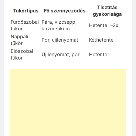
Tisztítás
Tükörtípus
Fő szennyeződés
gyakorisága
Fürdőszobai
Pára, vízcsepp,
Hetente 1-2x
tükör
kozmetikum
Nappali
Por, ujjlenyomat
Kéthetente
tükör
Előszobai
Ujjlenyomat, por
Hetente
tükör