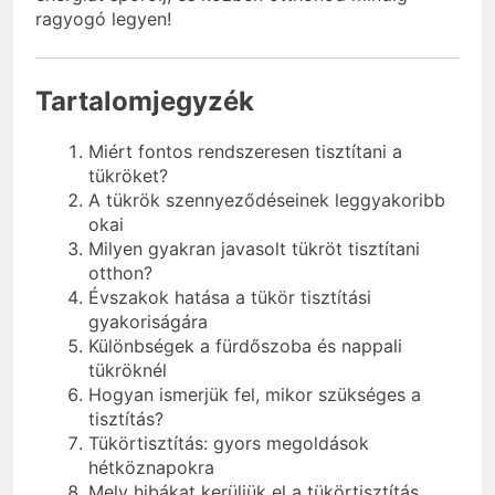
ragyogó legyen!
Tartalomjegyzék
Miért fontos rendszeresen tisztítani a
tükröket?
A tükrök szennyeződéseinek leggyakoribb
okai
Milyen gyakran javasolt tükröt tisztítani
otthon?
Évszakok hatása a tükör tisztítási
gyakoriságára
Különbségek a fürdőszoba és nappali
tükröknél
Hogyan ismerjük fel, mikor szükséges a
tisztítás?
Tükörtisztítás: gyors megoldások
hétköznapokra
Mely hibákat kerüljük el a tükörtisztítás