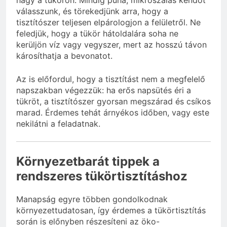
hagy a tükörön. Mindig puha, mikroszálas kendőt
válasszunk, és törekedjünk arra, hogy a
tisztítószer teljesen elpárologjon a felületről. Ne
feledjük, hogy a tükör hátoldalára soha ne
kerüljön víz vagy vegyszer, mert az hosszú távon
károsíthatja a bevonatot.
Az is előfordul, hogy a tisztítást nem a megfelelő
napszakban végezzük: ha erős napsütés éri a
tükröt, a tisztítószer gyorsan megszárad és csíkos
marad. Érdemes tehát árnyékos időben, vagy este
nekilátni a feladatnak.
Környezetbarát tippek a
rendszeres tükörtisztításhoz
Manapság egyre többen gondolkodnak
környezettudatosan, így érdemes a tükörtisztítás
során is előnyben részesíteni az öko-