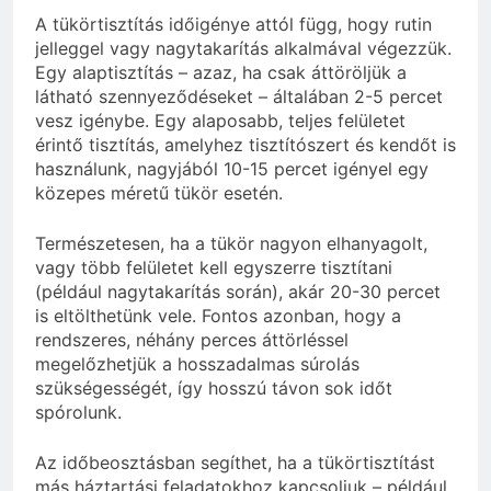
A tükörtisztítás időigénye attól függ, hogy rutin
jelleggel vagy nagytakarítás alkalmával végezzük.
Egy alaptisztítás – azaz, ha csak áttöröljük a
látható szennyeződéseket – általában 2-5 percet
vesz igénybe. Egy alaposabb, teljes felületet
érintő tisztítás, amelyhez tisztítószert és kendőt is
használunk, nagyjából 10-15 percet igényel egy
közepes méretű tükör esetén.
Természetesen, ha a tükör nagyon elhanyagolt,
vagy több felületet kell egyszerre tisztítani
(például nagytakarítás során), akár 20-30 percet
is eltölthetünk vele. Fontos azonban, hogy a
rendszeres, néhány perces áttörléssel
megelőzhetjük a hosszadalmas súrolás
szükségességét, így hosszú távon sok időt
spórolunk.
Az időbeosztásban segíthet, ha a tükörtisztítást
más háztartási feladatokhoz kapcsoljuk – például