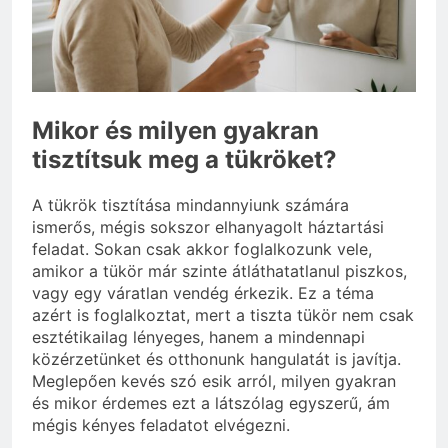
3 Nap Ezelőtt
Mikor és milyen gyakran
tisztítsuk meg a tükröket?
A tükrök tisztítása mindannyiunk számára
ismerős, mégis sokszor elhanyagolt háztartási
feladat. Sokan csak akkor foglalkozunk vele,
amikor a tükör már szinte átláthatatlanul piszkos,
vagy egy váratlan vendég érkezik. Ez a téma
azért is foglalkoztat, mert a tiszta tükör nem csak
esztétikailag lényeges, hanem a mindennapi
közérzetünket és otthonunk hangulatát is javítja.
Meglepően kevés szó esik arról, milyen gyakran
és mikor érdemes ezt a látszólag egyszerű, ám
mégis kényes feladatot elvégezni.