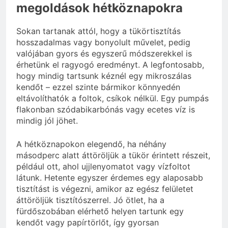
megoldások hétköznapokra
Sokan tartanak attól, hogy a tükörtisztítás
hosszadalmas vagy bonyolult művelet, pedig
valójában gyors és egyszerű módszerekkel is
érhetünk el ragyogó eredményt. A legfontosabb,
hogy mindig tartsunk kéznél egy mikroszálas
kendőt – ezzel szinte bármikor könnyedén
eltávolíthatók a foltok, csíkok nélkül. Egy pumpás
flakonban szódabikarbónás vagy ecetes víz is
mindig jól jöhet.
A hétköznapokon elegendő, ha néhány
másodperc alatt áttöröljük a tükör érintett részeit,
például ott, ahol ujjlenyomatot vagy vízfoltot
látunk. Hetente egyszer érdemes egy alaposabb
tisztítást is végezni, amikor az egész felületet
áttöröljük tisztítószerrel. Jó ötlet, ha a
fürdőszobában elérhető helyen tartunk egy
kendőt vagy papírtörlőt, így gyorsan