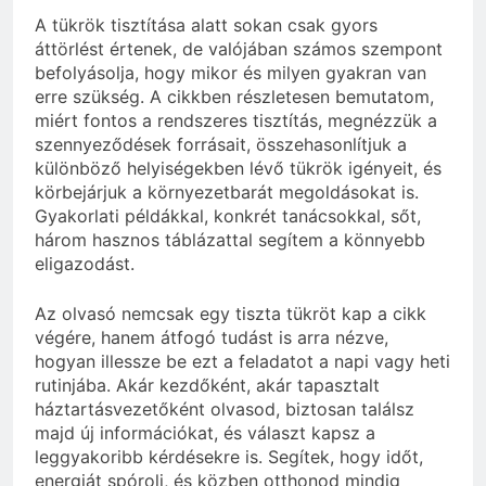
A tükrök tisztítása alatt sokan csak gyors
áttörlést értenek, de valójában számos szempont
befolyásolja, hogy mikor és milyen gyakran van
erre szükség. A cikkben részletesen bemutatom,
miért fontos a rendszeres tisztítás, megnézzük a
szennyeződések forrásait, összehasonlítjuk a
különböző helyiségekben lévő tükrök igényeit, és
körbejárjuk a környezetbarát megoldásokat is.
Gyakorlati példákkal, konkrét tanácsokkal, sőt,
három hasznos táblázattal segítem a könnyebb
eligazodást.
Az olvasó nemcsak egy tiszta tükröt kap a cikk
végére, hanem átfogó tudást is arra nézve,
hogyan illessze be ezt a feladatot a napi vagy heti
rutinjába. Akár kezdőként, akár tapasztalt
háztartásvezetőként olvasod, biztosan találsz
majd új információkat, és választ kapsz a
leggyakoribb kérdésekre is. Segítek, hogy időt,
energiát spórolj, és közben otthonod mindig