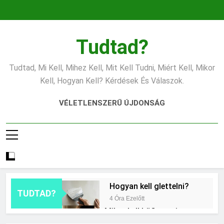
Ugrás
a
tartalomra
Tudtad?
Tudtad, Mi Kell, Mihez Kell, Mit Kell Tudni, Miért Kell, Mikor
Kell, Hogyan Kell? Kérdések És Válaszok.
VÉLETLENSZERŰ ÚJDONSÁG
Hogyan kell glettelni?
TUDTAD?
4 Óra Ezelőtt
Mikor kell büfiztetni a
babát?