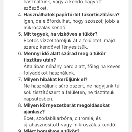
használtunk, vagy a kendő hagyott
szöszöket.
Használhatok papírtörlőt tükörtisztításra?
Igen, de előfordulhat, hogy szöszöl; jobb a
mikroszálas kendő.
Mit tegyek, ha vízköves a tükör?
Ecetes vízzel töröljük át a felületet, majd
száraz kendővel fényesítsük.
Mennyi idő alatt szárad meg a tükör
tisztítás után?
Általában néhány perc alatt, főleg ha kevés
folyadékot használunk.
Milyen hibákat kerüljünk el?
Ne használjunk súrolószert, ne hagyjunk túl
sok tisztítószert a felületen, ne tisztítsuk
napsütésben.
Milyen környezetbarát megoldásokat
ajánlasz?
Ecet, szódabikarbóna, citromlé, és
újrahasznosított vagy mikroszálas kendő.
Miért homályos a tükör?