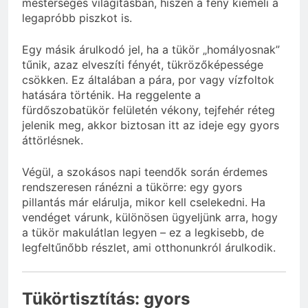
mesterséges világításban, hiszen a fény kiemeli a
legapróbb piszkot is.
Egy másik árulkodó jel, ha a tükör „homályosnak”
tűnik, azaz elveszíti fényét, tükrözőképessége
csökken. Ez általában a pára, por vagy vízfoltok
hatására történik. Ha reggelente a
fürdőszobatükör felületén vékony, tejfehér réteg
jelenik meg, akkor biztosan itt az ideje egy gyors
áttörlésnek.
Végül, a szokásos napi teendők során érdemes
rendszeresen ránézni a tükörre: egy gyors
pillantás már elárulja, mikor kell cselekedni. Ha
vendéget várunk, különösen ügyeljünk arra, hogy
a tükör makulátlan legyen – ez a legkisebb, de
legfeltűnőbb részlet, ami otthonunkról árulkodik.
Tükörtisztítás: gyors