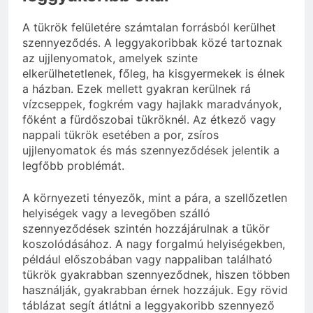
A tükrök felületére számtalan forrásból kerülhet
szennyeződés. A leggyakoribbak közé tartoznak
az ujjlenyomatok, amelyek szinte
elkerülhetetlenek, főleg, ha kisgyermekek is élnek
a házban. Ezek mellett gyakran kerülnek rá
vízcseppek, fogkrém vagy hajlakk maradványok,
főként a fürdőszobai tükröknél. Az étkező vagy
nappali tükrök esetében a por, zsíros
ujjlenyomatok és más szennyeződések jelentik a
legfőbb problémát.
A környezeti tényezők, mint a pára, a szellőzetlen
helyiségek vagy a levegőben szálló
szennyeződések szintén hozzájárulnak a tükör
koszolódásához. A nagy forgalmú helyiségekben,
például előszobában vagy nappaliban található
tükrök gyakrabban szennyeződnek, hiszen többen
használják, gyakrabban érnek hozzájuk. Egy rövid
táblázat segít átlátni a leggyakoribb szennyező