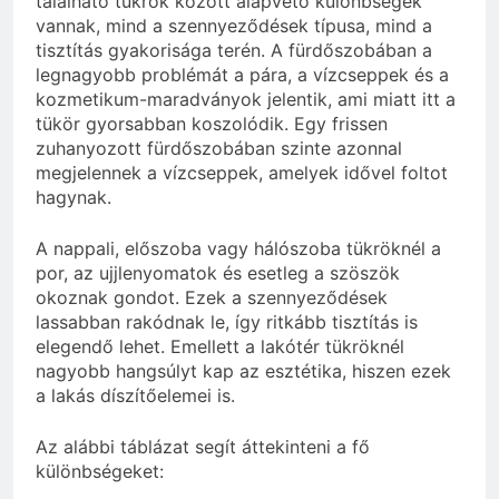
található tükrök között alapvető különbségek
vannak, mind a szennyeződések típusa, mind a
tisztítás gyakorisága terén. A fürdőszobában a
legnagyobb problémát a pára, a vízcseppek és a
kozmetikum-maradványok jelentik, ami miatt itt a
tükör gyorsabban koszolódik. Egy frissen
zuhanyozott fürdőszobában szinte azonnal
megjelennek a vízcseppek, amelyek idővel foltot
hagynak.
A nappali, előszoba vagy hálószoba tükröknél a
por, az ujjlenyomatok és esetleg a szöszök
okoznak gondot. Ezek a szennyeződések
lassabban rakódnak le, így ritkább tisztítás is
elegendő lehet. Emellett a lakótér tükröknél
nagyobb hangsúlyt kap az esztétika, hiszen ezek
a lakás díszítőelemei is.
Az alábbi táblázat segít áttekinteni a fő
különbségeket: