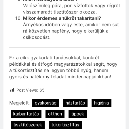
Valószínűleg pára, por, vízfoltok vagy régről
visszamaradt tisztítószer okozza.
Mikor érdemes a tükröt takarítani?
Árnyékos időben vagy este, amikor nem süt
rá közvetlen napfény, hogy elkerüljük a
csíkosodást.
Ez a cikk gyakorlati tanácsokkal, konkrét
példákkal és átfogó magyarázatokkal segít, hogy
a tükörtisztítás ne legyen többé nyűg, hanem
gyors és hatékony feladat mindennapjainkban!
Post Views:
65
Megjelölt:
gyakoriság
háztartás
higiénia
karbantartás
otthon
tippek
tisztítószerek
tükörtisztítás