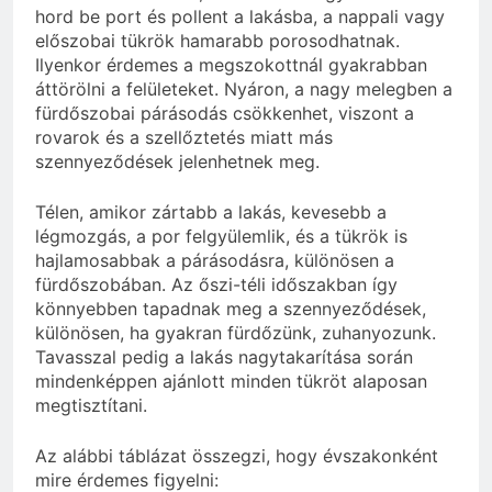
hord be port és pollent a lakásba, a nappali vagy
előszobai tükrök hamarabb porosodhatnak.
Ilyenkor érdemes a megszokottnál gyakrabban
áttörölni a felületeket. Nyáron, a nagy melegben a
fürdőszobai párásodás csökkenhet, viszont a
rovarok és a szellőztetés miatt más
szennyeződések jelenhetnek meg.
Télen, amikor zártabb a lakás, kevesebb a
légmozgás, a por felgyülemlik, és a tükrök is
hajlamosabbak a párásodásra, különösen a
fürdőszobában. Az őszi-téli időszakban így
könnyebben tapadnak meg a szennyeződések,
különösen, ha gyakran fürdőzünk, zuhanyozunk.
Tavasszal pedig a lakás nagytakarítása során
mindenképpen ajánlott minden tükröt alaposan
megtisztítani.
Az alábbi táblázat összegzi, hogy évszakonként
mire érdemes figyelni: