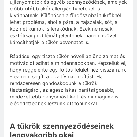
ujjlenyomatok és egyéb szennyeződések, amelyek
előbb-utóbb akár allergiás tüneteket is
kiválthatnak. Különösen a fürdőszobai tükröknél
lehet probléma, ahol a pára, a hajszálak, sőt, a
kozmetikumok is lerakódnak. Ezek nemcsak
esztétikai problémát jelentenek, hanem idővel
károsíthatják a tükör bevonatát is.
Ráadásul egy tiszta tükör növeli az önbizalmat és
motivációt adhat a mindennapokban. Képzeljük el,
hogy reggelente egy foltos felület néz vissza ránk
– ez nem segíti a pozitív napindítást. Ha
rendszeresen gondoskodunk a tükrök
tisztaságáról, az egész lakás barátságosabb,
rendezettebb benyomást kelt, és mi magunk is
elégedettebbek leszünk otthonunkkal.
A tükrök szennyeződéseinek
leggyakoribb okai