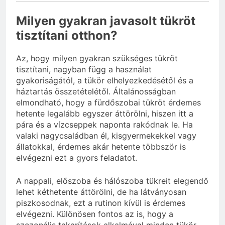
Milyen gyakran javasolt tükröt
tisztítani otthon?
Az, hogy milyen gyakran szükséges tükröt
tisztítani, nagyban függ a használat
gyakoriságától, a tükör elhelyezkedésétől és a
háztartás összetételétől. Általánosságban
elmondható, hogy a fürdőszobai tükröt érdemes
hetente legalább egyszer áttörölni, hiszen itt a
pára és a vízcseppek naponta rakódnak le. Ha
valaki nagycsaládban él, kisgyermekekkel vagy
állatokkal, érdemes akár hetente többször is
elvégezni ezt a gyors feladatot.
A nappali, előszoba és hálószoba tükreit elegendő
lehet kéthetente áttörölni, de ha látványosan
piszkosodnak, ezt a rutinon kívül is érdemes
elvégezni. Különösen fontos az is, hogy a
szezonális takarítások alkalmával minden tükör