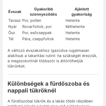
Gyakoribb
Ajánlott
Évszak
szennyeződés
gyakoriság
Tavasz
Por, pollen
Hetente
Nyár
Rovarfoltok, por
Kéthetente
Ősz
Por, esőcseppek
Hetente
Tél
Pára, cseppfoltok
Hetente
A változó évszakokhoz igazodva rugalmasan
alakítsuk a takarítási rutint: ha szükségét érezzük,
a megszokottnál többször is áttörölhetjük
tükrünket.
Különbségek a fürdőszoba és
nappali tükröknél
A fürdőszobai tükrök és a lakás többi részében