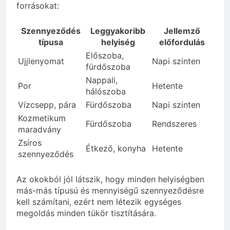
forrásokat:
Szennyeződés
Leggyakoribb
Jellemző
típusa
helyiség
előfordulás
Előszoba,
Ujjlenyomat
Napi szinten
fürdőszoba
Nappali,
Por
Hetente
hálószoba
Vízcsepp, pára
Fürdőszoba
Napi szinten
Kozmetikum
Fürdőszoba
Rendszeres
maradvány
Zsíros
Étkező, konyha
Hetente
szennyeződés
Az okokból jól látszik, hogy minden helyiségben
más-más típusú és mennyiségű szennyeződésre
kell számítani, ezért nem létezik egységes
megoldás minden tükör tisztítására.