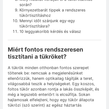
során?
Környezetbarát tippek a rendszeres
tükörtisztításhoz
Mennyi időt szánjunk egy-egy
tükörtisztításra?
10 leggyakoribb kérdés és válasz
Miért fontos rendszeresen
tisztítani a tükröket?
A tükrök minden otthonban fontos szerepet
töltenek be: nemcsak a megjelenésünket
ellenőrizzük, hanem optikailag tágítják a teret,
világosabbá teszik a helyiségeket. Egy koszos,
foltos tükör azonban rontja a lakás összképét, és
még a legszebb enteriőrt is elcsúfítja. Sokan
hajlamosak elfelejteni, hogy egy tükör állapota
tükrözi (szó szerint) az egész háztartás