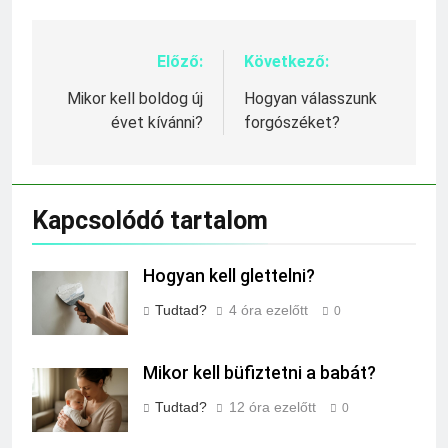
Előző:
Következő:
Bejegyzés
navigáció
Mikor kell boldog új
Hogyan válasszunk
évet kívánni?
forgószéket?
Kapcsolódó tartalom
Hogyan kell glettelni?
Tudtad?
4 óra ezelőtt
0
Mikor kell büfiztetni a babát?
Tudtad?
12 óra ezelőtt
0