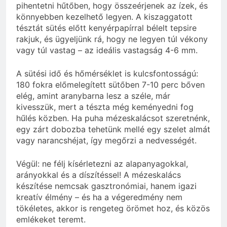
pihentetni hűtőben, hogy összeérjenek az ízek, és
könnyebben kezelhető legyen. A kiszaggatott
tésztát sütés előtt kenyérpapírral bélelt tepsire
rakjuk, és ügyeljünk rá, hogy ne legyen túl vékony
vagy túl vastag – az ideális vastagság 4-6 mm.
A sütési idő és hőmérséklet is kulcsfontosságú:
180 fokra előmelegített sütőben 7-10 perc bőven
elég, amint aranybarna lesz a széle, már
kivesszük, mert a tészta még keményedni fog
hűlés közben. Ha puha mézeskalácsot szeretnénk,
egy zárt dobozba tehetünk mellé egy szelet almát
vagy narancshéjat, így megőrzi a nedvességét.
Végül: ne félj kísérletezni az alapanyagokkal,
arányokkal és a díszítéssel! A mézeskalács
készítése nemcsak gasztronómiai, hanem igazi
kreatív élmény – és ha a végeredmény nem
tökéletes, akkor is rengeteg örömet hoz, és közös
emlékeket teremt.