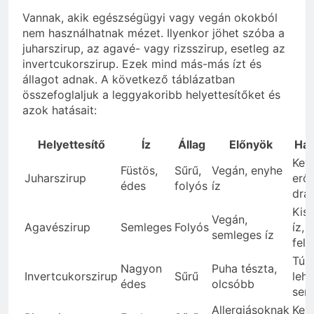
Vannak, akik egészségügyi vagy vegán okokból
nem használhatnak mézet. Ilyenkor jöhet szóba a
juharszirup, az agavé- vagy rizsszirup, esetleg az
invertcukorszirup. Ezek mind más-más ízt és
állagot adnak. A következő táblázatban
összefoglaljuk a leggyakoribb helyettesítőket és
azok hatásait:
Helyettesítő
Íz
Állag
Előnyök
Hát
Kev
Füstös,
Sűrű,
Vegán, enyhe
Juharszirup
erős
édes
folyós
íz
drá
Kis
Vegán,
Agavészirup
Semleges
Folyós
íz, 
semleges íz
fel
Túl
Nagyon
Puha tészta,
Invertcukorszirup
Sűrű
lehe
édes
olcsóbb
sem
Allergiásoknak
Kev