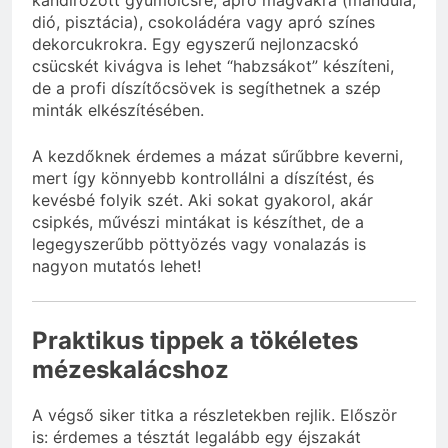
kandírozott gyümölcsre, apró magvakra (mandula,
dió, pisztácia), csokoládéra vagy apró színes
dekorcukrokra. Egy egyszerű nejlonzacskó
csücskét kivágva is lehet “habzsákot” készíteni,
de a profi díszítőcsövek is segíthetnek a szép
minták elkészítésében.
A kezdőknek érdemes a mázat sűrűbbre keverni,
mert így könnyebb kontrollálni a díszítést, és
kevésbé folyik szét. Aki sokat gyakorol, akár
csipkés, művészi mintákat is készíthet, de a
legegyszerűbb pöttyözés vagy vonalazás is
nagyon mutatós lehet!
Praktikus tippek a tökéletes
mézeskalácshoz
A végső siker titka a részletekben rejlik. Először
is: érdemes a tésztát legalább egy éjszakát