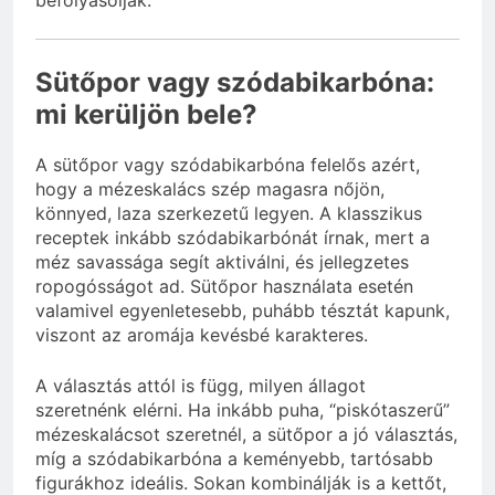
befolyásolják.
Sütőpor vagy szódabikarbóna:
mi kerüljön bele?
A sütőpor vagy szódabikarbóna felelős azért,
hogy a mézeskalács szép magasra nőjön,
könnyed, laza szerkezetű legyen. A klasszikus
receptek inkább szódabikarbónát írnak, mert a
méz savassága segít aktiválni, és jellegzetes
ropogósságot ad. Sütőpor használata esetén
valamivel egyenletesebb, puhább tésztát kapunk,
viszont az aromája kevésbé karakteres.
A választás attól is függ, milyen állagot
szeretnénk elérni. Ha inkább puha, “piskótaszerű”
mézeskalácsot szeretnél, a sütőpor a jó választás,
míg a szódabikarbóna a keményebb, tartósabb
figurákhoz ideális. Sokan kombinálják is a kettőt,