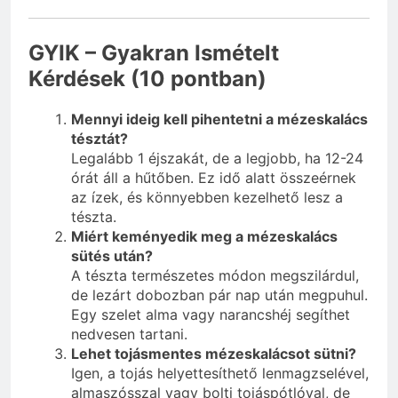
GYIK – Gyakran Ismételt
Kérdések (10 pontban)
Mennyi ideig kell pihentetni a mézeskalács
tésztát?
Legalább 1 éjszakát, de a legjobb, ha 12-24
órát áll a hűtőben. Ez idő alatt összeérnek
az ízek, és könnyebben kezelhető lesz a
tészta.
Miért keményedik meg a mézeskalács
sütés után?
A tészta természetes módon megszilárdul,
de lezárt dobozban pár nap után megpuhul.
Egy szelet alma vagy narancshéj segíthet
nedvesen tartani.
Lehet tojásmentes mézeskalácsot sütni?
Igen, a tojás helyettesíthető lenmagzselével,
almaszósszal vagy bolti tojáspótlóval, de