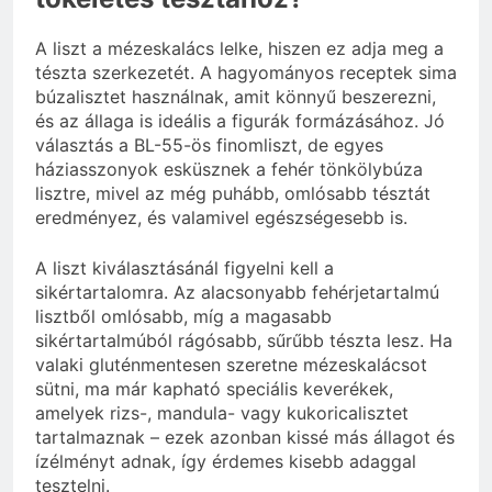
A liszt a mézeskalács lelke, hiszen ez adja meg a
tészta szerkezetét. A hagyományos receptek sima
búzalisztet használnak, amit könnyű beszerezni,
és az állaga is ideális a figurák formázásához. Jó
választás a BL-55-ös finomliszt, de egyes
háziasszonyok esküsznek a fehér tönkölybúza
lisztre, mivel az még puhább, omlósabb tésztát
eredményez, és valamivel egészségesebb is.
A liszt kiválasztásánál figyelni kell a
sikértartalomra. Az alacsonyabb fehérjetartalmú
lisztből omlósabb, míg a magasabb
sikértartalmúból rágósabb, sűrűbb tészta lesz. Ha
valaki gluténmentesen szeretne mézeskalácsot
sütni, ma már kapható speciális keverékek,
amelyek rizs-, mandula- vagy kukoricalisztet
tartalmaznak – ezek azonban kissé más állagot és
ízélményt adnak, így érdemes kisebb adaggal
tesztelni.