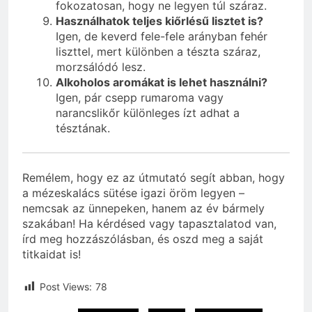
fokozatosan, hogy ne legyen túl száraz.
Használhatok teljes kiőrlésű lisztet is?
Igen, de keverd fele-fele arányban fehér
liszttel, mert különben a tészta száraz,
morzsálódó lesz.
Alkoholos aromákat is lehet használni?
Igen, pár csepp rumaroma vagy
narancslikőr különleges ízt adhat a
tésztának.
Remélem, hogy ez az útmutató segít abban, hogy
a mézeskalács sütése igazi öröm legyen –
nemcsak az ünnepeken, hanem az év bármely
szakában! Ha kérdésed vagy tapasztalatod van,
írd meg hozzászólásban, és oszd meg a saját
titkaidat is!
Post Views:
78