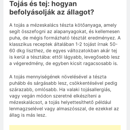
Tojás és tej: hogyan
befolyásolják az állagot?
A tojás a mézeskalács tészta kötőanyaga, amely
segít összefogni az alapanyagokat, és kellemesen
puha, de mégis formázható tésztát eredményez. A
klasszikus receptek általában 1-2 tojást írnak 50-
60 dkg liszthez, de egyes változatokban akár tej
is kerül a tésztába: ettől lágyabb, levegősebb lesz
a végeredmény, de egyben kicsit ragacsosabb is.
A tojás mennyiségének növelésével a tészta
puhább és sárgásabb lesz, csökkentésével pedig
szárazabb, omlósabb. Ha valaki tojásallergiás,
vagy vegán módon szeretné elkészíteni a
mézeskalácsot, a tojás helyettesíthető például
lenmagzselével vagy almaszósszal, de ezekkel az
állag is más lesz.