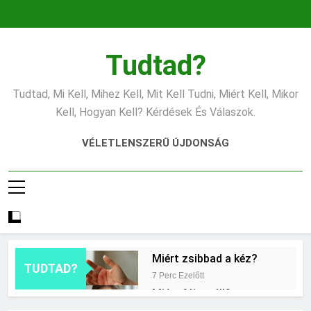
Ugrás
a
tartalomra
Tudtad?
Tudtad, Mi Kell, Mihez Kell, Mit Kell Tudni, Miért Kell, Mikor
Kell, Hogyan Kell? Kérdések És Válaszok.
VÉLETLENSZERŰ ÚJDONSÁG
Miért zsibbad a kéz?
TUDTAD?
7 Perc Ezelőtt
Miért fáj a váll?
8 Óra Ezelőtt