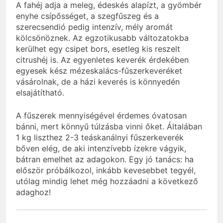
A fahéj adja a meleg, édeskés alapízt, a gyömbér
enyhe csípősséget, a szegfűszeg és a
szerecsendió pedig intenzív, mély aromát
kölcsönöznek. Az egzotikusabb változatokba
kerülhet egy csipet bors, esetleg kis reszelt
citrushéj is. Az egyenletes keverék érdekében
egyesek kész mézeskalács-fűszerkeveréket
vásárolnak, de a házi keverés is könnyedén
elsajátítható.
A fűszerek mennyiségével érdemes óvatosan
bánni, mert könnyű túlzásba vinni őket. Általában
1 kg liszthez 2-3 teáskanálnyi fűszerkeverék
bőven elég, de aki intenzívebb ízekre vágyik,
bátran emelhet az adagokon. Egy jó tanács: ha
először próbálkozol, inkább kevesebbet tegyél,
utólag mindig lehet még hozzáadni a következő
adaghoz!