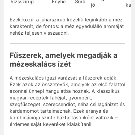
Rizsszirup
Enyhe
Sűrű
jó
kar
Ezek közül a juharszirup közelíti leginkább a méz
karakterét, de fontos: a méz egyedülálló aromáját
nehéz teljesen visszaadni.
Fűszerek, amelyek megadják a
mézeskalács ízét
A mézeskalács igazi varázsát a fűszerek adják.
Ezek azok az összetevők, amelyek az első falattól
azonnal ünnepi hangulatba hoznak. A klasszikus
magyar receptek fahéjat, gyömbért,
szegfűszeget, szerecsendiót, néha csillagánizst és
kardamomot tartalmaznak. Ezek aránya és
kombinációja szinte háztartásonként változik –
érdemes saját keveréket kialakítani!