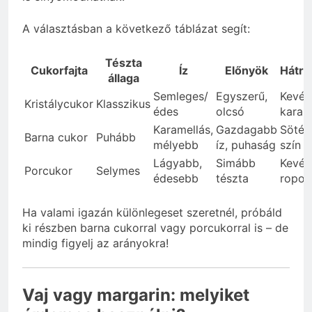
A választásban a következő táblázat segít:
Tészta
Cukorfajta
Íz
Előnyök
Hátrá
állaga
Semleges/
Egyszerű,
Kevés
Kristálycukor
Klasszikus
édes
olcsó
karak
Karamellás,
Gazdagabb
Sötét
Barna cukor
Puhább
mélyebb
íz, puhaság
szín
Lágyabb,
Simább
Kevés
Porcukor
Selymes
édesebb
tészta
ropog
Ha valami igazán különlegeset szeretnél, próbáld
ki részben barna cukorral vagy porcukorral is – de
mindig figyelj az arányokra!
Vaj vagy margarin: melyiket