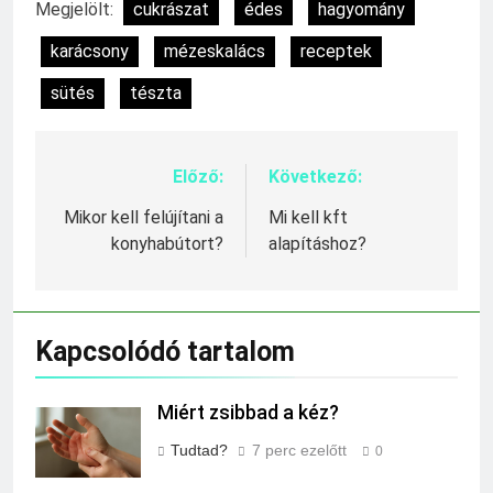
Megjelölt:
cukrászat
édes
hagyomány
karácsony
mézeskalács
receptek
sütés
tészta
Előző:
Következő:
Bejegyzés
navigáció
Mikor kell felújítani a
Mi kell kft
konyhabútort?
alapításhoz?
Kapcsolódó tartalom
Miért zsibbad a kéz?
Tudtad?
7 perc ezelőtt
0