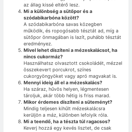
az állag kissé eltérő lesz.
Mi a különbség a sütőpor és a
szódabikarbóna között?
A szódabikarbóna savas közegben
működik, és ropogósabb tésztát ad, míg a
sütőpor önmagában is lazít, puhább tésztát
eredményez.
Mivel lehet díszíteni a mézeskalácsot, ha
nincs cukormáz?
Használhatsz olvasztott csokoládét, mézzel
összekevert porcukrot, színes
cukorgyöngyöket vagy apró magvakat is.
Mennyi ideig áll el a mézeskalács?
Ha száraz, hűvös helyen, légmentesen
tároljuk, akár több hétig is friss marad.
Mikor érdemes díszíteni a süteményt?
Mindig teljesen kihűlt mézeskalácsra
kerüljön a máz, különben lefolyik róla.
Mi a teendő, ha a tészta túl ragacsos?
Keverj hozzá egy kevés lisztet, de csak