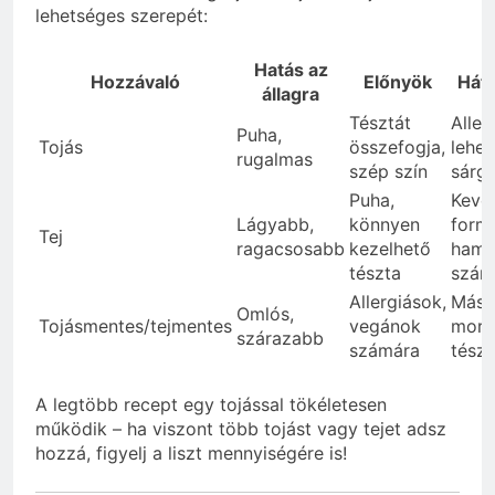
lehetséges szerepét:
Hatás az
Hozzávaló
Előnyök
Hát
állagra
Tésztát
Aller
Puha,
Tojás
összefogja,
lehet
rugalmas
szép szín
sárg
Puha,
Kevé
Lágyabb,
könnyen
form
Tej
ragacsosabb
kezelhető
hama
tészta
szár
Allergiások,
Más í
Omlós,
Tojásmentes/tejmentes
vegánok
morz
szárazabb
számára
tészt
A legtöbb recept egy tojással tökéletesen
működik – ha viszont több tojást vagy tejet adsz
hozzá, figyelj a liszt mennyiségére is!