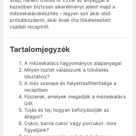
szép, hanem ízletes is. Ezzel az anyaggal a
kezedben biztosan sikerélményt jelent majd a
mézeskalácskészítés – legyen szó akár első
próbálkozásról, akár évek óta tökéletesített
családi receptről.
Tartalomjegyzék
A mézeskalács hagyományos alapanyagai
Milyen lisztet válasszunk a tökéletes
tésztához?
A méz szerepe és helyettesíthetősége a
receptben
Fűszerek, amelyek megadják a mézeskalács
ízét
Tojás és tej: hogyan befolyásolják az
állagot?
Cukor, barna cukor vagy porcukor: mire
figyeljünk?