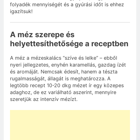
folyadék mennyiségét és a gyúrási időt is ehhez
igazítsuk!
A méz szerepe és
helyettesíthetősége a receptben
A méz a mézeskalács “szíve és lelke” – ebből
nyeri jellegzetes, enyhén karamellás, gazdag ízét
és aromáját. Nemcsak édesít, hanem a tészta
rugalmasságát, állagát is meghatározza. A
legtöbb recept 10-20 dkg mézet ír egy közepes
adaghoz, de ez variálható aszerint, mennyire
szeretjük az intenzív mézízt.