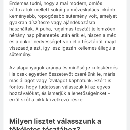
Érdemes tudni, hogy a mai modern, omlós
változatok mellett sokáig a mézeskalács inkább
keményebb, ropogósabb sütemény volt, amelyet
gyakran díszítésre vagy ajándékozásra
használtak. A puha, rugalmas tésztát jellemzően
néhány nap pihentetés után érik el, hiszen a méz
és a cukor nedvességet von el a tésztából, majd
visszaadja azt, így lesz igazán kellemes állagú a
sütemény.
Az alapanyagok aránya és minősége kulcskérdés.
Ha csak egyetlen összetevőt cserélünk le, máris
más állagot vagy ízvilágot kaphatunk. Ezért is
fontos, hogy tudatosan válasszuk ki az egyes
hozzávalókat, és ismerjük a lehetőségeinket –
erről szól a cikk következő része!
Milyen lisztet válasszunk a
tökéletes tésztához?