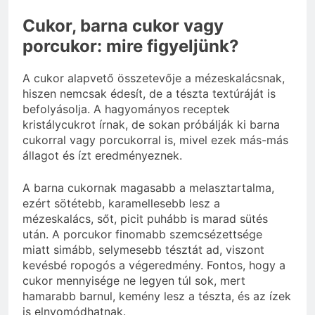
Cukor, barna cukor vagy
porcukor: mire figyeljünk?
A cukor alapvető összetevője a mézeskalácsnak,
hiszen nemcsak édesít, de a tészta textúráját is
befolyásolja. A hagyományos receptek
kristálycukrot írnak, de sokan próbálják ki barna
cukorral vagy porcukorral is, mivel ezek más-más
állagot és ízt eredményeznek.
A barna cukornak magasabb a melasztartalma,
ezért sötétebb, karamellesebb lesz a
mézeskalács, sőt, picit puhább is marad sütés
után. A porcukor finomabb szemcsézettsége
miatt simább, selymesebb tésztát ad, viszont
kevésbé ropogós a végeredmény. Fontos, hogy a
cukor mennyisége ne legyen túl sok, mert
hamarabb barnul, kemény lesz a tészta, és az ízek
is elnyomódhatnak.