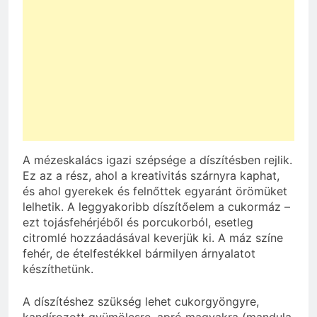
A mézeskalács igazi szépsége a díszítésben rejlik.
Ez az a rész, ahol a kreativitás szárnyra kaphat,
és ahol gyerekek és felnőttek egyaránt örömüket
lelhetik. A leggyakoribb díszítőelem a cukormáz –
ezt tojásfehérjéből és porcukorból, esetleg
citromlé hozzáadásával keverjük ki. A máz színe
fehér, de ételfestékkel bármilyen árnyalatot
készíthetünk.
A díszítéshez szükség lehet cukorgyöngyre,