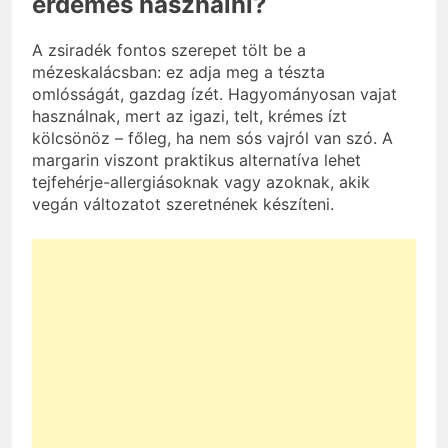
érdemes használni?
A zsiradék fontos szerepet tölt be a
mézeskalácsban: ez adja meg a tészta
omlósságát, gazdag ízét. Hagyományosan vajat
használnak, mert az igazi, telt, krémes ízt
kölcsönöz – főleg, ha nem sós vajról van szó. A
margarin viszont praktikus alternatíva lehet
tejfehérje-allergiásoknak vagy azoknak, akik
vegán változatot szeretnének készíteni.