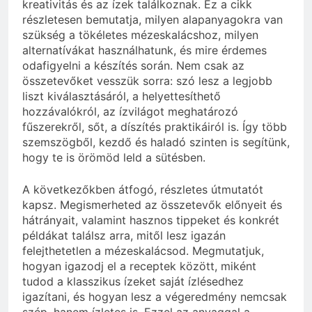
kreativitás és az ízek találkoznak. Ez a cikk
részletesen bemutatja, milyen alapanyagokra van
szükség a tökéletes mézeskalácshoz, milyen
alternatívákat használhatunk, és mire érdemes
odafigyelni a készítés során. Nem csak az
összetevőket vesszük sorra: szó lesz a legjobb
liszt kiválasztásáról, a helyettesíthető
hozzávalókról, az ízvilágot meghatározó
fűszerekről, sőt, a díszítés praktikáiról is. Így több
szemszögből, kezdő és haladó szinten is segítünk,
hogy te is örömöd leld a sütésben.
A következőkben átfogó, részletes útmutatót
kapsz. Megismerheted az összetevők előnyeit és
hátrányait, valamint hasznos tippeket és konkrét
példákat találsz arra, mitől lesz igazán
felejthetetlen a mézeskalácsod. Megmutatjuk,
hogyan igazodj el a receptek között, miként
tudod a klasszikus ízeket saját ízlésedhez
igazítani, és hogyan lesz a végeredmény nemcsak