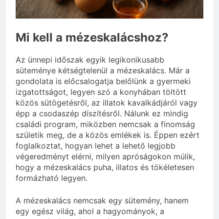
eredetiségvizsgálathoz?
3 Nap Ezelőtt
Mi kell a mézeskalácshoz?
Az ünnepi időszak egyik legikonikusabb
süteménye kétségtelenül a mézeskalács. Már a
gondolata is előcsalogatja belőlünk a gyermeki
izgatottságot, legyen szó a konyhában töltött
közös sütögetésről, az illatok kavalkádjáról vagy
épp a csodaszép díszítésről. Nálunk ez mindig
családi program, miközben nemcsak a finomság
születik meg, de a közös emlékek is. Éppen ezért
foglalkoztat, hogyan lehet a lehető legjobb
végeredményt elérni, milyen apróságokon múlik,
hogy a mézeskalács puha, illatos és tökéletesen
formázható legyen.
A mézeskalács nemcsak egy sütemény, hanem
egy egész világ, ahol a hagyományok, a