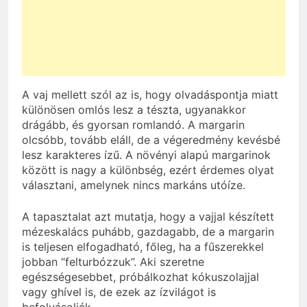
A vaj mellett szól az is, hogy olvadáspontja miatt
különösen omlós lesz a tészta, ugyanakkor
drágább, és gyorsan romlandó. A margarin
olcsóbb, tovább eláll, de a végeredmény kevésbé
lesz karakteres ízű. A növényi alapú margarinok
között is nagy a különbség, ezért érdemes olyat
választani, amelynek nincs markáns utóíze.
A tapasztalat azt mutatja, hogy a vajjal készített
mézeskalács puhább, gazdagabb, de a margarin
is teljesen elfogadható, főleg, ha a fűszerekkel
jobban “felturbózzuk”. Aki szeretne
egészségesebbet, próbálkozhat kókuszolajjal
vagy ghível is, de ezek az ízvilágot is