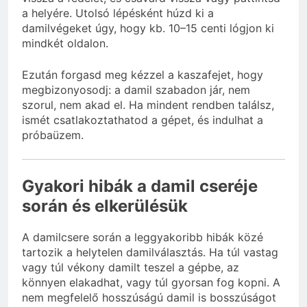
a helyére. Utolsó lépésként húzd ki a
damilvégeket úgy, hogy kb. 10–15 centi lógjon ki
mindkét oldalon.
Ezután forgasd meg kézzel a kaszafejet, hogy
megbizonyosodj: a damil szabadon jár, nem
szorul, nem akad el. Ha mindent rendben találsz,
ismét csatlakoztathatod a gépet, és indulhat a
próbaüzem.
Gyakori hibák a damil cseréje
során és elkerülésük
A damilcsere során a leggyakoribb hibák közé
tartozik a helytelen damilválasztás. Ha túl vastag
vagy túl vékony damilt teszel a gépbe, az
könnyen elakadhat, vagy túl gyorsan fog kopni. A
nem megfelelő hosszúságú damil is bosszúságot