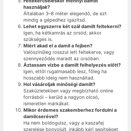
Feltekercseléskor mennyi damilt
használjak?
Általában 3–8 méter elegendő, de ezt
mindig a gépedhez igazítsd.
Lehet egyszerre két szál damilt feltekerni?
Igen, ha kétkamrás az orsód, akkor
szükséges is.
Miért akad el a damil a fejben?
Valószínűleg rosszul lett feltekerve, vagy
szennyeződés maradt az orsóban.
Áztassam vízbe a damilt felhelyezés előtt?
Igen, ettől rugalmasabb lesz, főleg ha
hosszabb ideig nem használtad.
Hol vásároljak minőségi damilt?
Szaküzletekben vagy megbízható online
forrásból – kerüld a nagyon olcsó,
ismeretlen márkákat.
Mikor érdemes szakemberhez fordulni a
damilcserével?
Ha nem boldogulsz, vagy a kaszafej
szerelése bonyolult, inkább kérj segítséget,