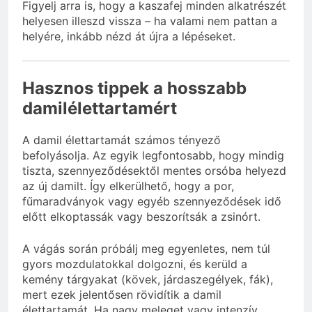
Figyelj arra is, hogy a kaszafej minden alkatrészét
helyesen illeszd vissza – ha valami nem pattan a
helyére, inkább nézd át újra a lépéseket.
Hasznos tippek a hosszabb
damilélettartamért
A damil élettartamát számos tényező
befolyásolja. Az egyik legfontosabb, hogy mindig
tiszta, szennyeződésektől mentes orsóba helyezd
az új damilt. Így elkerülhető, hogy a por,
fűmaradványok vagy egyéb szennyeződések idő
előtt elkoptassák vagy beszorítsák a zsinórt.
A vágás során próbálj meg egyenletes, nem túl
gyors mozdulatokkal dolgozni, és kerüld a
kemény tárgyakat (kövek, járdaszegélyek, fák),
mert ezek jelentősen rövidítik a damil
élettartamát. Ha nagy meleget vagy intenzív