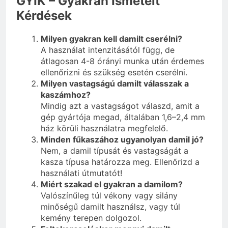
GYIK – Gyakran Ismételt
Kérdések
Milyen gyakran kell damilt cserélni?
A használat intenzitásától függ, de
átlagosan 4-8 órányi munka után érdemes
ellenőrizni és szükség esetén cserélni.
Milyen vastagságú damilt válasszak a
kaszámhoz?
Mindig azt a vastagságot válaszd, amit a
gép gyártója megad, általában 1,6–2,4 mm
ház körüli használatra megfelelő.
Minden fűkaszához ugyanolyan damil jó?
Nem, a damil típusát és vastagságát a
kasza típusa határozza meg. Ellenőrizd a
használati útmutatót!
Miért szakad el gyakran a damilom?
Valószínűleg túl vékony vagy silány
minőségű damilt használsz, vagy túl
kemény terepen dolgozol.