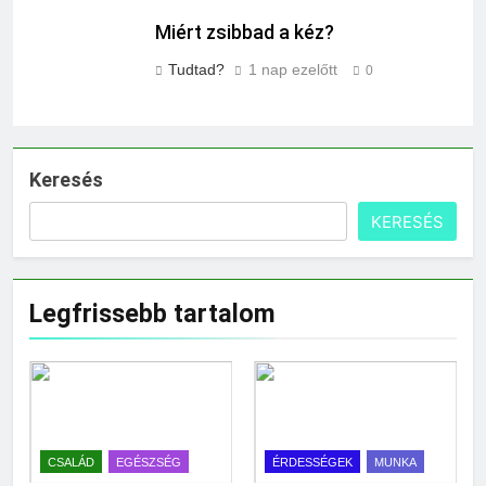
Miért zsibbad a kéz?
Tudtad?
1 nap ezelőtt
0
Keresés
KERESÉS
Legfrissebb tartalom
CSALÁD
EGÉSZSÉG
ÉRDESSÉGEK
MUNKA