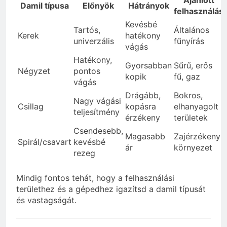
Damil típusa
Előnyök
Hátrányok
felhasználás
Kevésbé
Tartós,
Általános
Kerek
hatékony
univerzális
fűnyírás
vágás
Hatékony,
Gyorsabban
Sűrű, erős
Négyzet
pontos
kopik
fű, gaz
vágás
Drágább,
Bokros,
Nagy vágási
Csillag
kopásra
elhanyagolt
teljesítmény
érzékeny
területek
Csendesebb,
Magasabb
Zajérzékeny
Spirál/csavart
kevésbé
ár
környezet
rezeg
Mindig fontos tehát, hogy a felhasználási
területhez és a gépedhez igazítsd a damil típusát
és vastagságát.