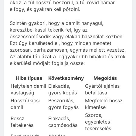
okoz: a túl hosszú beszorul, a túl rövid hamar
elfogy, és gyakran kell pótolni.
Szintén gyakori, hogy a damilt hanyagul,
keresztbe-kasul tekerik fel, így az
összecsomósodik vagy elakad használat közben.
Ezt úgy kerülheted el, hogy minden menetet
szorosan, párhuzamosan, egymás mellett vezetsz.
Az alábbi táblázat a leggyakoribb hibákat és azok
elkerülési módjait foglalja össze:
Hiba típusa
Következmény
Megoldás
Helytelen damil
Elakadás,
Gyártói ajánlás
vastagság
gyors kopás
betartása
Hosszú/kicsi
Beszorulás,
Megfelelő hossz
damil
gyors fogyás
kimérése
Szoros,
Rossz
Elakadás,
egyenletes
feltekerés
csomósodás
tekercselés