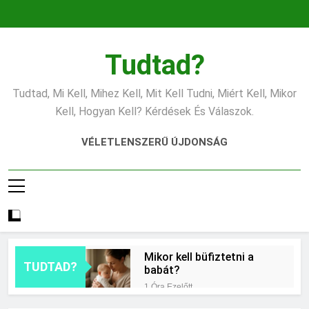
Ugrás
a
tartalomra
Tudtad?
Tudtad, Mi Kell, Mihez Kell, Mit Kell Tudni, Miért Kell, Mikor
Kell, Hogyan Kell? Kérdések És Válaszok.
VÉLETLENSZERŰ ÚJDONSÁG
Mikor kell büfiztetni a
TUDTAD?
babát?
1 Óra Ezelőtt
Mennyi cement kell?