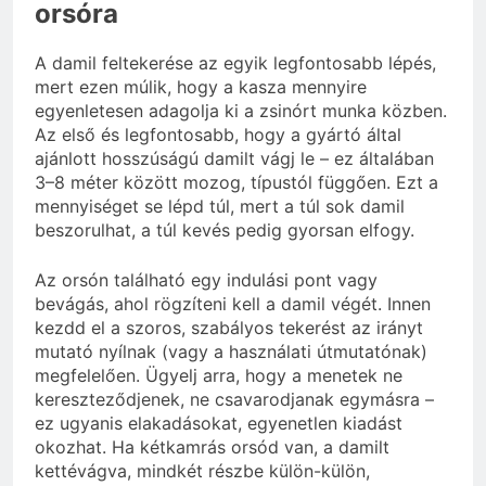
orsóra
A damil feltekerése az egyik legfontosabb lépés,
mert ezen múlik, hogy a kasza mennyire
egyenletesen adagolja ki a zsinórt munka közben.
Az első és legfontosabb, hogy a gyártó által
ajánlott hosszúságú damilt vágj le – ez általában
3–8 méter között mozog, típustól függően. Ezt a
mennyiséget se lépd túl, mert a túl sok damil
beszorulhat, a túl kevés pedig gyorsan elfogy.
Az orsón található egy indulási pont vagy
bevágás, ahol rögzíteni kell a damil végét. Innen
kezdd el a szoros, szabályos tekerést az irányt
mutató nyílnak (vagy a használati útmutatónak)
megfelelően. Ügyelj arra, hogy a menetek ne
kereszteződjenek, ne csavarodjanak egymásra –
ez ugyanis elakadásokat, egyenetlen kiadást
okozhat. Ha kétkamrás orsód van, a damilt
kettévágva, mindkét részbe külön-külön,