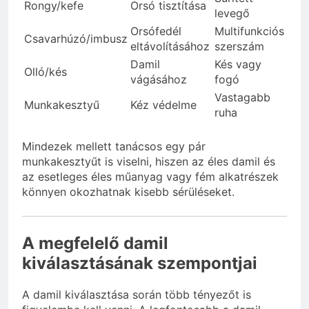
Rongy/kefe
Orsó tisztítása
levegő
Orsófedél
Multifunkciós
Csavarhúzó/imbusz
eltávolításához
szerszám
Damil
Kés vagy
Olló/kés
vágásához
fogó
Vastagabb
Munkakesztyű
Kéz védelme
ruha
Mindezek mellett tanácsos egy pár
munkakesztyűt is viselni, hiszen az éles damil és
az esetleges éles műanyag vagy fém alkatrészek
könnyen okozhatnak kisebb sérüléseket.
A megfelelő damil
kiválasztásának szempontjai
A damil kiválasztása során több tényezőt is