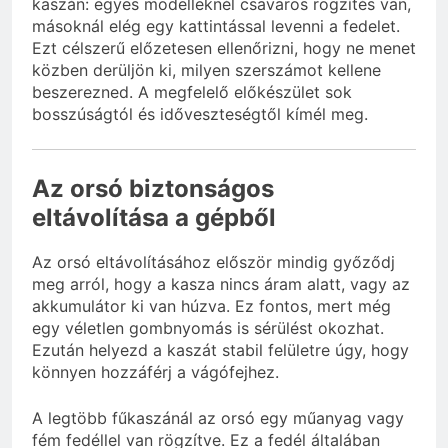
kaszán: egyes modelleknél csavaros rögzítés van,
másoknál elég egy kattintással levenni a fedelet.
Ezt célszerű előzetesen ellenőrizni, hogy ne menet
közben derüljön ki, milyen szerszámot kellene
beszerezned. A megfelelő előkészület sok
bosszúságtól és időveszteségtől kímél meg.
Az orsó biztonságos
eltávolítása a gépből
Az orsó eltávolításához először mindig győződj
meg arról, hogy a kasza nincs áram alatt, vagy az
akkumulátor ki van húzva. Ez fontos, mert még
egy véletlen gombnyomás is sérülést okozhat.
Ezután helyezd a kaszát stabil felületre úgy, hogy
könnyen hozzáférj a vágófejhez.
A legtöbb fűkaszánál az orsó egy műanyag vagy
fém fedéllel van rögzítve. Ez a fedél általában