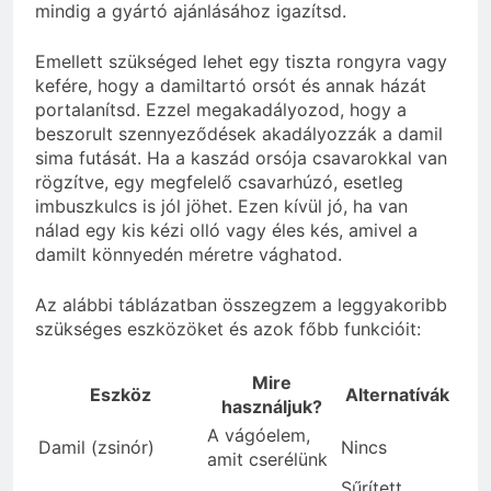
mindig a gyártó ajánlásához igazítsd.
Emellett szükséged lehet egy tiszta rongyra vagy
kefére, hogy a damiltartó orsót és annak házát
portalanítsd. Ezzel megakadályozod, hogy a
beszorult szennyeződések akadályozzák a damil
sima futását. Ha a kaszád orsója csavarokkal van
rögzítve, egy megfelelő csavarhúzó, esetleg
imbuszkulcs is jól jöhet. Ezen kívül jó, ha van
nálad egy kis kézi olló vagy éles kés, amivel a
damilt könnyedén méretre vághatod.
Az alábbi táblázatban összegzem a leggyakoribb
szükséges eszközöket és azok főbb funkcióit:
Mire
Eszköz
Alternatívák
használjuk?
A vágóelem,
Damil (zsinór)
Nincs
amit cserélünk
Sűrített