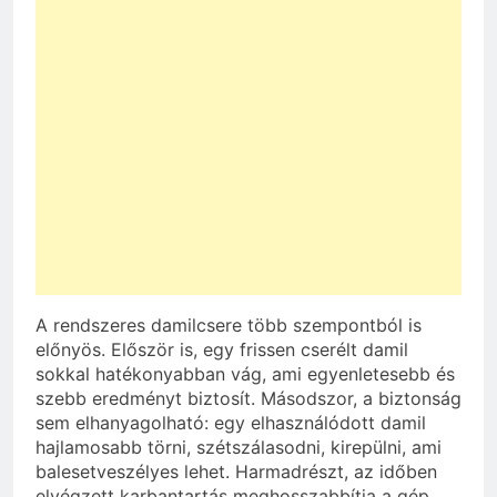
A rendszeres damilcsere több szempontból is
előnyös. Először is, egy frissen cserélt damil
sokkal hatékonyabban vág, ami egyenletesebb és
szebb eredményt biztosít. Másodszor, a biztonság
sem elhanyagolható: egy elhasználódott damil
hajlamosabb törni, szétszálasodni, kirepülni, ami
balesetveszélyes lehet. Harmadrészt, az időben
elvégzett karbantartás meghosszabbítja a gép