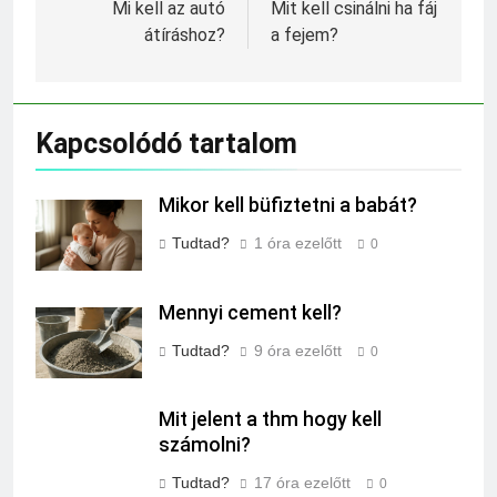
navigáció
Mi kell az autó
Mit kell csinálni ha fáj
átíráshoz?
a fejem?
Kapcsolódó tartalom
Mikor kell büfiztetni a babát?
Tudtad?
1 óra ezelőtt
0
Mennyi cement kell?
Tudtad?
9 óra ezelőtt
0
Mit jelent a thm hogy kell
számolni?
Tudtad?
17 óra ezelőtt
0