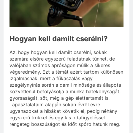
vérnyomás?
3 Nap Ezelőtt
Hogyan kell damilt cserélni?
Az, hogy hogyan kell damilt cserélni, sokak
számára elsőre egyszerű feladatnak tűnhet, de
valójában számos apróságon múlik a sikeres
végeredmény. Ezt a témát azért tartom különösen
izgalmasnak, mert a fűkaszálás vagy
szegélynyírás során a damil minősége és állapota
közvetlenül befolyásolja a munka hatékonyságát,
gyorsaságát, sőt, még a gép élettartamát is.
Tapasztalataim alapján sokan évről évre
ugyanazokat a hibákat követik el, pedig néhány
egyszerű trükkel és egy kis odafigyeléssel
rengeteg bosszúságot és időt spórolhatunk meg.