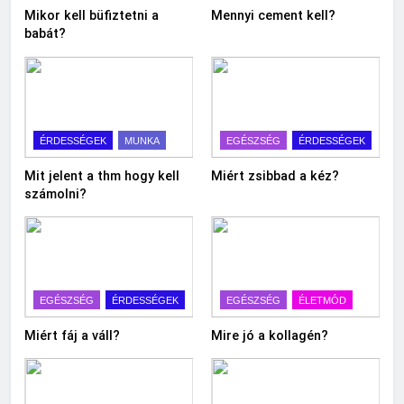
Mikor kell büfiztetni a
Mennyi cement kell?
babát?
ÉRDESSÉGEK
MUNKA
EGÉSZSÉG
ÉRDESSÉGEK
Mit jelent a thm hogy kell
Miért zsibbad a kéz?
számolni?
EGÉSZSÉG
ÉRDESSÉGEK
EGÉSZSÉG
ÉLETMÓD
Miért fáj a váll?
Mire jó a kollagén?