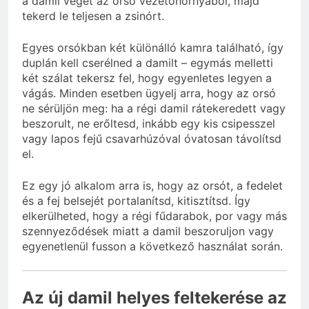
a damil végét az orsó vezetőhornyából, majd
tekerd le teljesen a zsinórt.
Egyes orsókban két különálló kamra található, így
duplán kell cserélned a damilt – egymás melletti
két szálat tekersz fel, hogy egyenletes legyen a
vágás. Minden esetben ügyelj arra, hogy az orsó
ne sérüljön meg: ha a régi damil rátekeredett vagy
beszorult, ne erőltesd, inkább egy kis csipesszel
vagy lapos fejű csavarhúzóval óvatosan távolítsd
el.
Ez egy jó alkalom arra is, hogy az orsót, a fedelet
és a fej belsejét portalanítsd, kitisztítsd. Így
elkerülheted, hogy a régi fűdarabok, por vagy más
szennyeződések miatt a damil beszoruljon vagy
egyenetlenül fusson a következő használat során.
Az új damil helyes feltekerése az