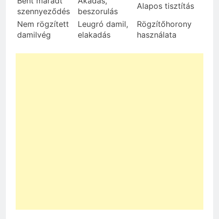
Bent maradt
Akadás,
Alapos tisztítás
szennyeződés
beszorulás
Nem rögzített
Leugró damil,
Rögzítőhorony
damilvég
elakadás
használata