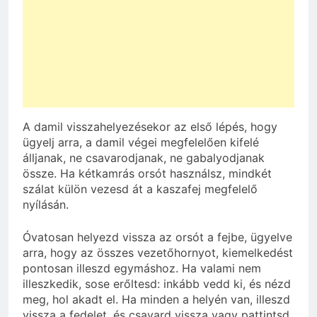
A damil visszahelyezésekor az első lépés, hogy
ügyelj arra, a damil végei megfelelően kifelé
álljanak, ne csavarodjanak, ne gabalyodjanak
össze. Ha kétkamrás orsót használsz, mindkét
szálat külön vezesd át a kaszafej megfelelő
nyílásán.
Óvatosan helyezd vissza az orsót a fejbe, ügyelve
arra, hogy az összes vezetőhornyot, kiemelkedést
pontosan illeszd egymáshoz. Ha valami nem
illeszkedik, sose erőltesd: inkább vedd ki, és nézd
meg, hol akadt el. Ha minden a helyén van, illeszd
vissza a fedelet, és csavard vissza vagy pattintsd