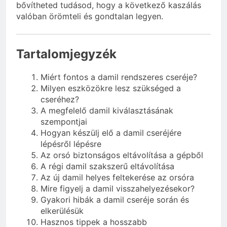
bővítheted tudásod, hogy a következő kaszálás
valóban örömteli és gondtalan legyen.
Tartalomjegyzék
Miért fontos a damil rendszeres cseréje?
Milyen eszközökre lesz szükséged a
cseréhez?
A megfelelő damil kiválasztásának
szempontjai
Hogyan készülj elő a damil cseréjére
lépésről lépésre
Az orsó biztonságos eltávolítása a gépből
A régi damil szakszerű eltávolítása
Az új damil helyes feltekerése az orsóra
Mire figyelj a damil visszahelyezésekor?
Gyakori hibák a damil cseréje során és
elkerülésük
Hasznos tippek a hosszabb