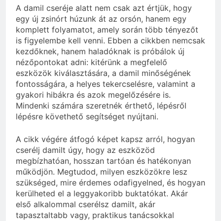
A damil cseréje alatt nem csak azt értjük, hogy
egy új zsinórt húzunk át az orsón, hanem egy
komplett folyamatot, amely során több tényezőt
is figyelembe kell venni. Ebben a cikkben nemcsak
kezdőknek, hanem haladóknak is próbálok új
nézőpontokat adni: kitérünk a megfelelő
eszközök kiválasztására, a damil minőségének
fontosságára, a helyes tekercselésre, valamint a
gyakori hibákra és azok megelőzésére is.
Mindenki számára szeretnék érthető, lépésről
lépésre követhető segítséget nyújtani.
A cikk végére átfogó képet kapsz arról, hogyan
cserélj damilt úgy, hogy az eszközöd
megbízhatóan, hosszan tartóan és hatékonyan
működjön. Megtudod, milyen eszközökre lesz
szükséged, mire érdemes odafigyelned, és hogyan
kerülheted el a leggyakoribb buktatókat. Akár
első alkalommal cserélsz damilt, akár
tapasztaltabb vagy, praktikus tanácsokkal