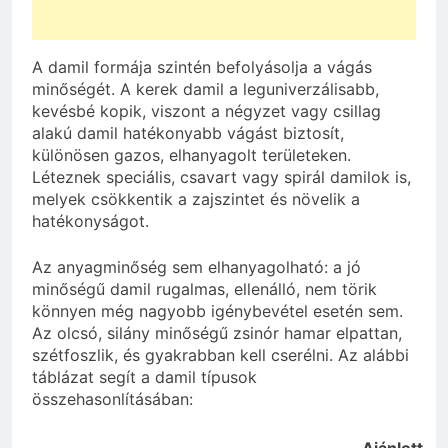
A damil formája szintén befolyásolja a vágás
minőségét. A kerek damil a leguniverzálisabb,
kevésbé kopik, viszont a négyzet vagy csillag
alakú damil hatékonyabb vágást biztosít,
különösen gazos, elhanyagolt területeken.
Léteznek speciális, csavart vagy spirál damilok is,
melyek csökkentik a zajszintet és növelik a
hatékonyságot.
Az anyagminőség sem elhanyagolható: a jó
minőségű damil rugalmas, ellenálló, nem törik
könnyen még nagyobb igénybevétel esetén sem.
Az olcsó, silány minőségű zsinór hamar elpattan,
szétfoszlik, és gyakrabban kell cserélni. Az alábbi
táblázat segít a damil típusok
összehasonlításában:
Ajánlott