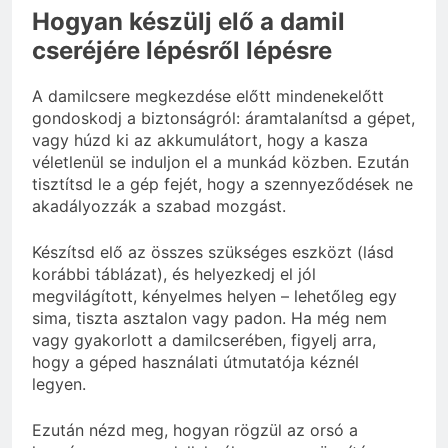
Hogyan készülj elő a damil
cseréjére lépésről lépésre
A damilcsere megkezdése előtt mindenekelőtt
gondoskodj a biztonságról: áramtalanítsd a gépet,
vagy húzd ki az akkumulátort, hogy a kasza
véletlenül se induljon el a munkád közben. Ezután
tisztítsd le a gép fejét, hogy a szennyeződések ne
akadályozzák a szabad mozgást.
Készítsd elő az összes szükséges eszközt (lásd
korábbi táblázat), és helyezkedj el jól
megvilágított, kényelmes helyen – lehetőleg egy
sima, tiszta asztalon vagy padon. Ha még nem
vagy gyakorlott a damilcserében, figyelj arra,
hogy a géped használati útmutatója kéznél
legyen.
Ezután nézd meg, hogyan rögzül az orsó a