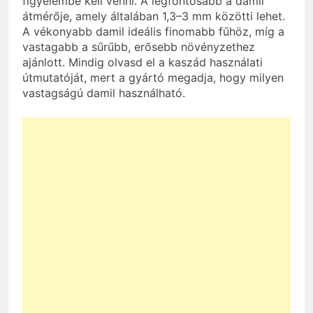
figyelembe kell venni. A legfontosabb a damil
átmérője, amely általában 1,3–3 mm közötti lehet.
A vékonyabb damil ideális finomabb fűhöz, míg a
vastagabb a sűrűbb, erősebb növényzethez
ajánlott. Mindig olvasd el a kaszád használati
útmutatóját, mert a gyártó megadja, hogy milyen
vastagságú damil használható.