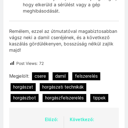
hogy elkerüld a sérülést vagy a gép
meghibásodását.
Remélem, ezzel az útmutatóval magabiztosabban
vágsz neki a damil cseréjének, és a következő
kaszálás gördülékenyen, bosszúság nélkül zajlik
majd!
Post Views:
72
Megjelölt:
csere
damil
felszerelés
horgászat
horgászati technikák
horgászbot
horgászfelszerelés
tippek
Előző:
Következő:
Bejegyzés