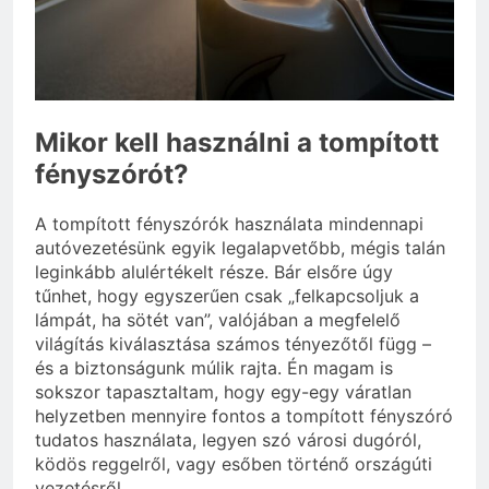
Mire jó a kollagén?
3 Nap Ezelőtt
Mikor kell használni a tompított
fényszórót?
A tompított fényszórók használata mindennapi
autóvezetésünk egyik legalapvetőbb, mégis talán
leginkább alulértékelt része. Bár elsőre úgy
tűnhet, hogy egyszerűen csak „felkapcsoljuk a
lámpát, ha sötét van”, valójában a megfelelő
világítás kiválasztása számos tényezőtől függ –
és a biztonságunk múlik rajta. Én magam is
sokszor tapasztaltam, hogy egy-egy váratlan
helyzetben mennyire fontos a tompított fényszóró
tudatos használata, legyen szó városi dugóról,
ködös reggelről, vagy esőben történő országúti
vezetésről.