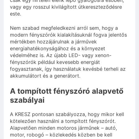
vagy egy rosszul kivilágított útkereszteződésre
este.
Nem szabad megfeledkezni arról sem, hogy a
modern fényszórók kialakításuknál fogva jelentős
mértékben hozzájárulnak a járművek
energiahatékonyságához és a környezet
védelméhez is. Az újabb LED- vagy xenon-
fényszórók például kevesebb energiát
fogyasztanak, így használatuk kevésbé terheli az
akkumulátort és a generátort.
A tompított fényszóró alapvető
szabályai
A KRESZ pontosan szabályozza, hogy mikor kell
kötelezően használni a tompított fényszórót.
Alapvetően minden motoros járműnek – autó,
motor, robogó – közlekedés közben be kell