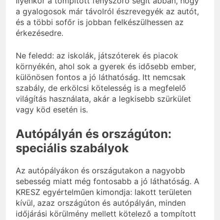
Ilyenkor a tompított fényszóró segít abban, hogy
a gyalogosok már távolról észrevegyék az autót,
és a többi sofőr is jobban felkészülhessen az
érkezésedre.
Ne feledd: az iskolák, játszóterek és piacok
környékén, ahol sok a gyerek és idősebb ember,
különösen fontos a jó láthatóság. Itt nemcsak
szabály, de erkölcsi kötelesség is a megfelelő
világítás használata, akár a legkisebb szürkület
vagy köd esetén is.
Autópályán és országúton:
speciális szabályok
Az autópályákon és országutakon a nagyobb
sebesség miatt még fontosabb a jó láthatóság. A
KRESZ egyértelműen kimondja: lakott területen
kívül, azaz országúton és autópályán, minden
időjárási körülmény mellett kötelező a tompított