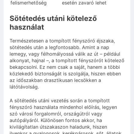
felismerhetőség
esetén zavaró lehet
Sötétedés utáni kötelező
használat
Természetesen a tompított fényszóró éjszaka,
sötétedés után a legfontosabb. Amint a nap
lemegy, vagy félhomályossá válik az út – például
alkonyat, hajnal –, a tompított fényszórót kötelező
bekapcsolni. Ez nem csak a saját, hanem a többi
közlekedő biztonságát is szolgálja, hiszen ebben
az időszakban drasztikusan lecsökken a
látótávolság.
A sötétedés utáni vezetés során a tompított
fényszóró használata mindenhol előírás, legyen
szó városi forgalomról, országútról vagy
autópályáról. Különösen fontos akkor, ha
kivilágítatlan útszakaszon haladunk, hiszen
ilyenkor a gyalogosok, kerékpárosok, sőt, állatok