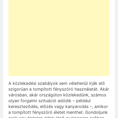
A közlekedési szabályok sem véletlenül írják elő
szigorúan a tompított fényszóró használatát. Akár
városban, akár országúton közlekedünk, számos
olyan forgalmi szituáció adódik – például
kereszteződés, előzés vagy kanyarodás –, amikor
a tompított fényszóró életet menthet. Gondoljunk
csak egy hirtelen elénk lépő gyalogosra esőben,