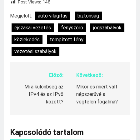
Post Views:
148
Megjelölt:
autó világítás
biztonság
éjszakai vezetés
fényszóró
jogszabályok
közlekedés
tompított fény
vezetési szabályok
Előző:
Következő:
Bejegyzés
navigáció
Mi a különbség az
Mikor és miért vált
IPv4 és az IPv6
népszerűvé a
között?
végtelen fogalma?
Kapcsolódó tartalom