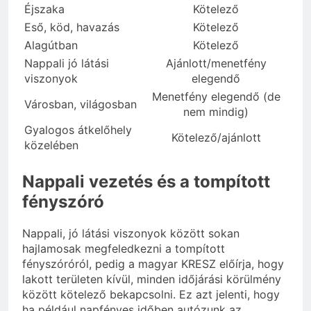
Éjszaka
Kötelező
Eső, köd, havazás
Kötelező
Alagútban
Kötelező
Nappali jó látási
Ajánlott/menetfény
viszonyok
elegendő
Menetfény elegendő (de
Városban, világosban
nem mindig)
Gyalogos átkelőhely
Kötelező/ajánlott
közelében
Nappali vezetés és a tompított
fényszóró
Nappali, jó látási viszonyok között sokan
hajlamosak megfeledkezni a tompított
fényszóróról, pedig a magyar KRESZ előírja, hogy
lakott területen kívül, minden időjárási körülmény
között kötelező bekapcsolni. Ez azt jelenti, hogy
ha például napfényes időben autózunk az