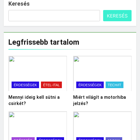
Keresés
KERESÉS
Legfrissebb tartalom
ÉRDESSÉGEK
ÉTEL-ITAL
ÉRDESSÉGEK
TECH/IT
Mennyi ideig kell sütni a
Miért világít a motorhiba
csirkét?
jelzés?