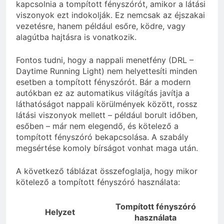
kapcsolnia a tompított fényszórót, amikor a látási
viszonyok ezt indokolják. Ez nemcsak az éjszakai
vezetésre, hanem például esőre, ködre, vagy
alagútba hajtásra is vonatkozik.
Fontos tudni, hogy a nappali menetfény (DRL –
Daytime Running Light) nem helyettesíti minden
esetben a tompított fényszórót. Bár a modern
autókban ez az automatikus világítás javítja a
láthatóságot nappali körülmények között, rossz
látási viszonyok mellett – például borult időben,
esőben – már nem elegendő, és kötelező a
tompított fényszóró bekapcsolása. A szabály
megsértése komoly bírságot vonhat maga után.
A következő táblázat összefoglalja, hogy mikor
kötelező a tompított fényszóró használata:
Tompított fényszóró
Helyzet
használata