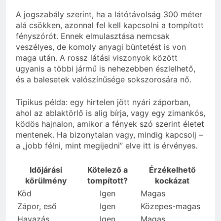
A jogszabály szerint, ha a látótávolság 300 méter
alá csökken, azonnal fel kell kapcsolni a tompított
fényszórót. Ennek elmulasztása nemcsak
veszélyes, de komoly anyagi büntetést is von
maga után. A rossz látási viszonyok között
ugyanis a többi jármű is nehezebben észlelhető,
és a balesetek valószínűsége sokszorosára nő.
Tipikus példa: egy hirtelen jött nyári záporban,
ahol az ablaktörlő is alig bírja, vagy egy zimankós,
ködös hajnalon, amikor a fények szó szerint életet
mentenek. Ha bizonytalan vagy, mindig kapcsolj –
a „jobb félni, mint megijedni” elve itt is érvényes.
Időjárási
Kötelező a
Érzékelhető
körülmény
tompított?
kockázat
Köd
Igen
Magas
Zápor, eső
Igen
Közepes-magas
Havazás
Igen
Magas