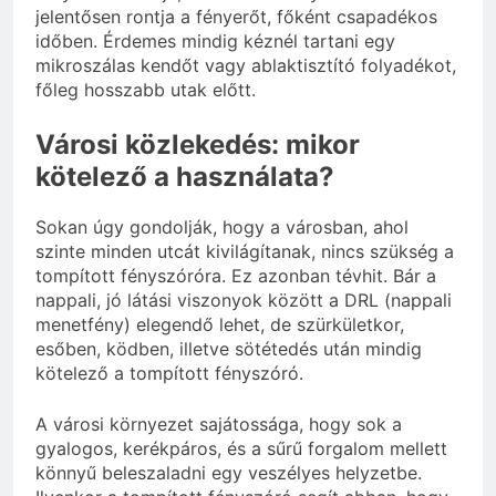
jelentősen rontja a fényerőt, főként csapadékos
időben. Érdemes mindig kéznél tartani egy
mikroszálas kendőt vagy ablaktisztító folyadékot,
főleg hosszabb utak előtt.
Városi közlekedés: mikor
kötelező a használata?
Sokan úgy gondolják, hogy a városban, ahol
szinte minden utcát kivilágítanak, nincs szükség a
tompított fényszóróra. Ez azonban tévhit. Bár a
nappali, jó látási viszonyok között a DRL (nappali
menetfény) elegendő lehet, de szürkületkor,
esőben, ködben, illetve sötétedés után mindig
kötelező a tompított fényszóró.
A városi környezet sajátossága, hogy sok a
gyalogos, kerékpáros, és a sűrű forgalom mellett
könnyű beleszaladni egy veszélyes helyzetbe.