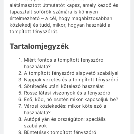
alátámasztott útmutatót kapsz, amely kezdő és
tapasztalt sofőrök számára is könnyen
értelmezhető – a cél, hogy magabiztosabban
közlekedj és tudd, mikor, hogyan használd a
tompított fényszórót.
Tartalomjegyzék
Miért fontos a tompított fényszóró
használata?
A tompított fényszóró alapvető szabályai
Nappali vezetés és a tompított fényszóró
Sötétedés utáni kötelező használat
Rossz látási viszonyok és a fényszóró
Eső, köd, hó esetén mikor kapcsoljuk be?
Városi közlekedés: mikor kötelező a
használata?
Autópályán és országúton: speciális
szabályok
Büntetések tompított fényszóró