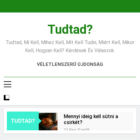
Ugrás
a
tartalomra
Tudtad?
Tudtad, Mi Kell, Mihez Kell, Mit Kell Tudni, Miért Kell, Mikor
Kell, Hogyan Kell? Kérdések És Válaszok.
VÉLETLENSZERŰ ÚJDONSÁG
Mennyi ideig kell sütni a
TUDTAD?
csirkét?
23 Perc Ezelőtt
Miért világít a motorhiba