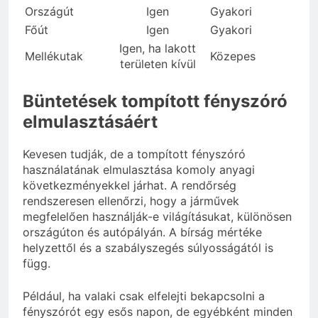
Országút
Igen
Gyakori
Főút
Igen
Gyakori
Igen, ha lakott
Mellékutak
Közepes
területen kívül
Büntetések tompított fényszóró
elmulasztásáért
Kevesen tudják, de a tompított fényszóró
használatának elmulasztása komoly anyagi
következményekkel járhat. A rendőrség
rendszeresen ellenőrzi, hogy a járművek
megfelelően használják-e világításukat, különösen
országúton és autópályán. A bírság mértéke
helyzettől és a szabályszegés súlyosságától is
függ.
Például, ha valaki csak elfelejti bekapcsolni a
fényszórót egy esős napon, de egyébként minden