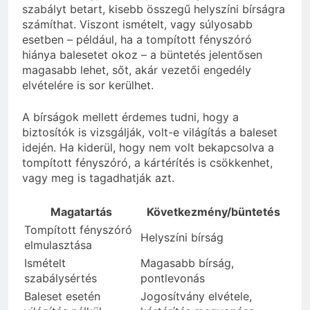
szabályt betart, kisebb összegű helyszíni bírságra
számíthat. Viszont ismételt, vagy súlyosabb
esetben – például, ha a tompított fényszóró
hiánya balesetet okoz – a büntetés jelentősen
magasabb lehet, sőt, akár vezetői engedély
elvételére is sor kerülhet.
A bírságok mellett érdemes tudni, hogy a
biztosítók is vizsgálják, volt-e világítás a baleset
idején. Ha kiderül, hogy nem volt bekapcsolva a
tompított fényszóró, a kártérítés is csökkenhet,
vagy meg is tagadhatják azt.
Magatartás
Következmény/büntetés
Tompított fényszóró
Helyszíni bírság
elmulasztása
Ismételt
Magasabb bírság,
szabálysértés
pontlevonás
Baleset esetén
Jogosítvány elvétele,