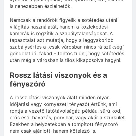
is nehezebben észlelhetők.
Nemcsak a rendőrök figyelik a sötétedés utáni
világítás használatát, hanem a közlekedési
kamerák is rögzítik a szabálytalanságokat. A
tapasztalat azt mutatja, hogy a leggyakoribb
szabálysértés a „csak városban nincs rá szükség”
gondolatból fakad – fontos tudni, hogy sötétedés
után még a városban is tilos kikapcsolva hagyni.
Rossz látási viszonyok és a
fényszóró
A rossz látási viszonyok alatt minden olyan
időjárási vagy környezeti tényezőt értünk, ami
rontja a vezető látótávolságát: például sűrű köd,
erős eső, havazás, porvihar, vagy akár a szürkület.
Ezekben a helyzetekben a tompított fényszóró
nem csak ajánlott, hanem kötelező is.