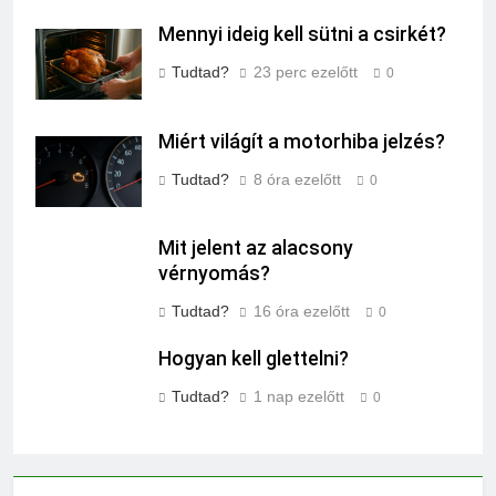
Mennyi ideig kell sütni a csirkét?
Tudtad?
23 perc ezelőtt
0
Miért világít a motorhiba jelzés?
Tudtad?
8 óra ezelőtt
0
Mit jelent az alacsony
vérnyomás?
Tudtad?
16 óra ezelőtt
0
Hogyan kell glettelni?
Tudtad?
1 nap ezelőtt
0