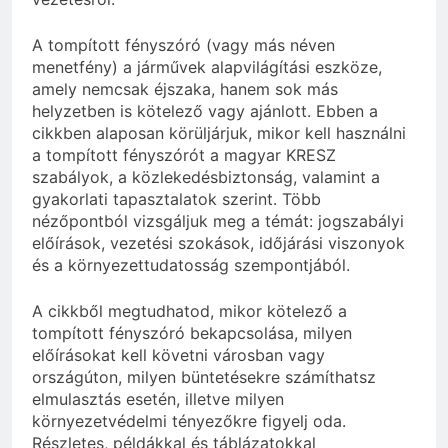
A tompított fényszóró (vagy más néven
menetfény) a járművek alapvilágítási eszköze,
amely nemcsak éjszaka, hanem sok más
helyzetben is kötelező vagy ajánlott. Ebben a
cikkben alaposan körüljárjuk, mikor kell használni
a tompított fényszórót a magyar KRESZ
szabályok, a közlekedésbiztonság, valamint a
gyakorlati tapasztalatok szerint. Több
nézőpontból vizsgáljuk meg a témát: jogszabályi
előírások, vezetési szokások, időjárási viszonyok
és a környezettudatosság szempontjából.
A cikkből megtudhatod, mikor kötelező a
tompított fényszóró bekapcsolása, milyen
előírásokat kell követni városban vagy
országúton, milyen büntetésekre számíthatsz
elmulasztás esetén, illetve milyen
környezetvédelmi tényezőkre figyelj oda.
Részletes, példákkal és táblázatokkal