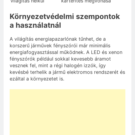
világítás nélkül
kártérítés megvonása
Környezetvédelmi szempontok
a használatnál
A világítás energiapazarlónak tűnhet, de a
korszerű járművek fényszórói már minimális
energiafogyasztással működnek. A LED és xenon
fényszórók például sokkal kevesebb áramot
vesznek fel, mint a régi halogén izzók, így
kevésbé terhelik a jármű elektromos rendszerét és
ezáltal a környezetet is.