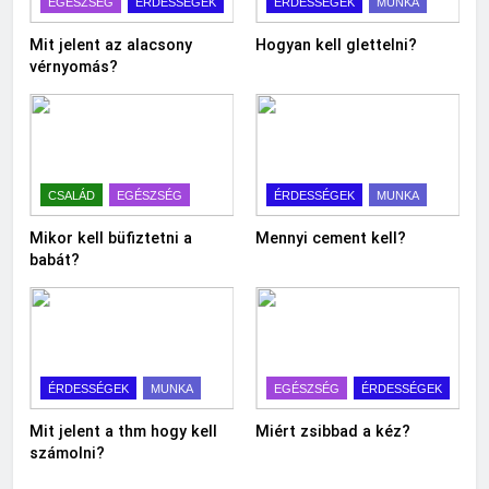
EGÉSZSÉG
ÉRDESSÉGEK
ÉRDESSÉGEK
MUNKA
Mit jelent az alacsony
Hogyan kell glettelni?
vérnyomás?
CSALÁD
EGÉSZSÉG
ÉRDESSÉGEK
MUNKA
Mikor kell büfiztetni a
Mennyi cement kell?
babát?
ÉRDESSÉGEK
MUNKA
EGÉSZSÉG
ÉRDESSÉGEK
Mit jelent a thm hogy kell
Miért zsibbad a kéz?
számolni?