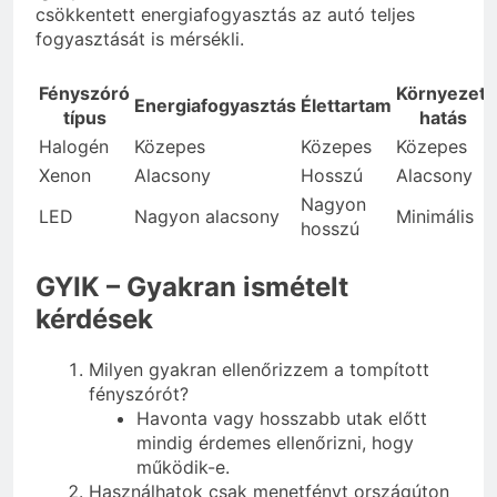
csökkentett energiafogyasztás az autó teljes
fogyasztását is mérsékli.
Fényszóró
Környezeti
Energiafogyasztás
Élettartam
típus
hatás
Halogén
Közepes
Közepes
Közepes
Xenon
Alacsony
Hosszú
Alacsony
Nagyon
LED
Nagyon alacsony
Minimális
hosszú
GYIK – Gyakran ismételt
kérdések
Milyen gyakran ellenőrizzem a tompított
fényszórót?
Havonta vagy hosszabb utak előtt
mindig érdemes ellenőrizni, hogy
működik-e.
Használhatok csak menetfényt országúton