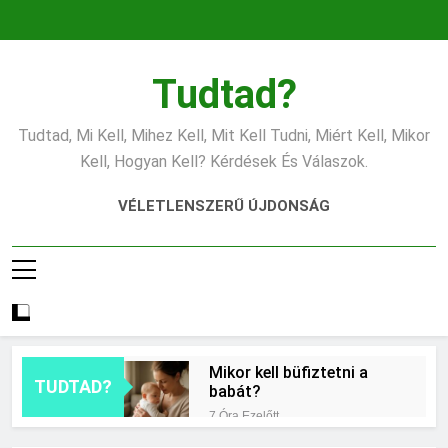
Ugrás
a
tartalomra
Tudtad?
Tudtad, Mi Kell, Mihez Kell, Mit Kell Tudni, Miért Kell, Mikor
Kell, Hogyan Kell? Kérdések És Válaszok.
VÉLETLENSZERŰ ÚJDONSÁG
Mikor kell büfiztetni a
TUDTAD?
babát?
7 Óra Ezelőtt
Mennyi cement kell?