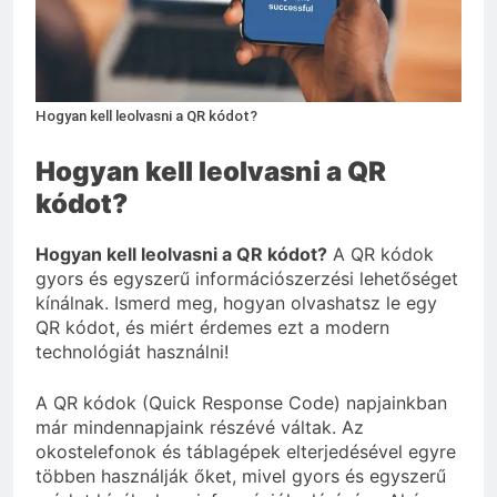
vérnyomás?
3 Nap Ezelőtt
Hogyan kell leolvasni a QR kódot?
Hogyan kell leolvasni a QR
kódot?
Hogyan kell leolvasni a QR kódot?
A QR kódok
gyors és egyszerű információszerzési lehetőséget
kínálnak. Ismerd meg, hogyan olvashatsz le egy
QR kódot, és miért érdemes ezt a modern
technológiát használni!
A QR kódok (Quick Response Code) napjainkban
már mindennapjaink részévé váltak. Az
okostelefonok és táblagépek elterjedésével egyre
többen használják őket, mivel gyors és egyszerű