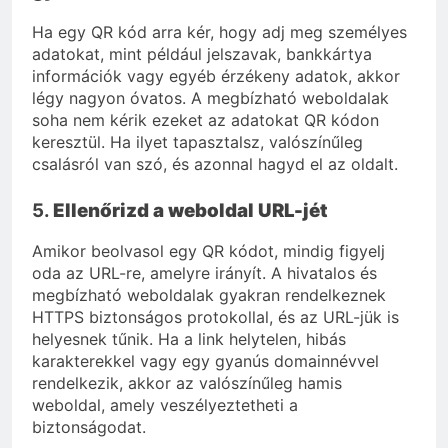
Ha egy QR kód arra kér, hogy adj meg személyes
adatokat, mint például jelszavak, bankkártya
információk vagy egyéb érzékeny adatok, akkor
légy nagyon óvatos. A megbízható weboldalak
soha nem kérik ezeket az adatokat QR kódon
keresztül. Ha ilyet tapasztalsz, valószínűleg
csalásról van szó, és azonnal hagyd el az oldalt.
5.
Ellenőrizd a weboldal URL-jét
Amikor beolvasol egy QR kódot, mindig figyelj
oda az URL-re, amelyre irányít. A hivatalos és
megbízható weboldalak gyakran rendelkeznek
HTTPS biztonságos protokollal, és az URL-jük is
helyesnek tűnik. Ha a link helytelen, hibás
karakterekkel vagy egy gyanús domainnévvel
rendelkezik, akkor az valószínűleg hamis
weboldal, amely veszélyeztetheti a
biztonságodat.