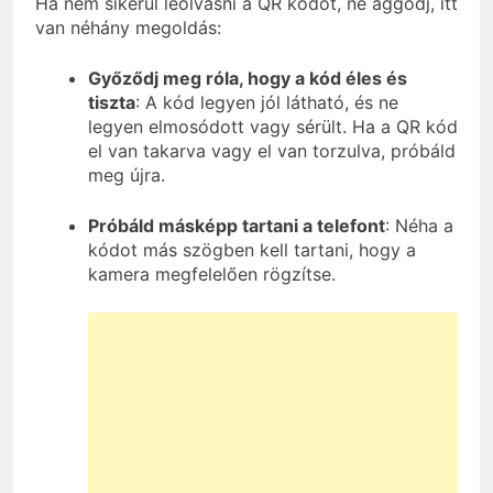
Ha nem sikerül leolvasni a QR kódot, ne aggódj, itt
van néhány megoldás:
Győződj meg róla, hogy a kód éles és
tiszta
: A kód legyen jól látható, és ne
legyen elmosódott vagy sérült. Ha a QR kód
el van takarva vagy el van torzulva, próbáld
meg újra.
Próbáld másképp tartani a telefont
: Néha a
kódot más szögben kell tartani, hogy a
kamera megfelelően rögzítse.