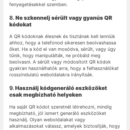
fenyegetésekkel szemben.
8.
Ne szkennelj sérült vagy gyanús QR
kódokat
A QR kódoknak élesnek és tisztának kell lenniük
ahhoz, hogy a telefonod sikeresen beolvashassa
őket. Ha a kód el van mosódva, sérült, vagy úgy
tűnik, hogy manipulálták, ne próbáld meg
beolvasni. A sérült vagy módosított QR kódok
gyakran használhatók arra, hogy a felhasználókat
rosszindulatú weboldalakra irányítsák.
9.
Használj kódgeneráló eszközöket
csak megbízható helyeken
Ha saját QR kódot szeretnél létrehozni, mindig
megbízható, jól ismert generáló eszközöket
használj. Olyan weboldalakat vagy
alkalmazásokat válassz, amelyek biztosítják, hogy