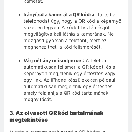
kamerát.
Irányítsd a kamerát a QR kódra
: Tartsd a
telefonodat úgy, hogy a QR kód a képernyő
közepén legyen. A kódot tisztán és jól
megvilágítva kell látnia a kamerának. Ne
mozgasd gyorsan a telefont, mert ez
megnehezítheti a kód felismerését.
Várj néhány másodpercet
: A telefon
automatikusan felismeri a QR kódot, és a
képernyőn megjelenik egy értesítés vagy
egy link. Az iPhone készülékeken például
automatikusan megjelenik egy értesítés,
amely felajánlja a QR kód tartalmának
megnyitását.
3.
Az olvasott QR kód tartalmának
megtekintése
Miután sikeresen beolvastad a QR kódot, a