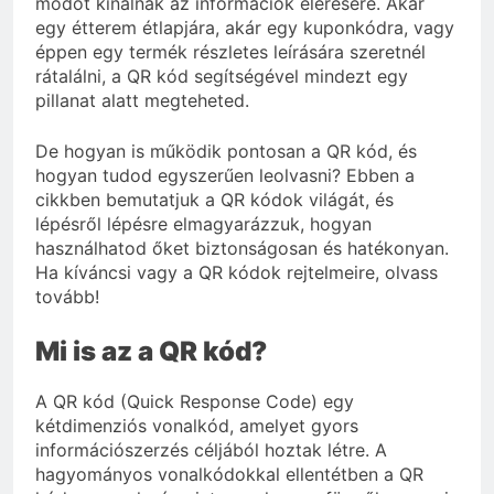
módot kínálnak az információk elérésére. Akár
egy étterem étlapjára, akár egy kuponkódra, vagy
éppen egy termék részletes leírására szeretnél
rátalálni, a QR kód segítségével mindezt egy
pillanat alatt megteheted.
De hogyan is működik pontosan a QR kód, és
hogyan tudod egyszerűen leolvasni? Ebben a
cikkben bemutatjuk a QR kódok világát, és
lépésről lépésre elmagyarázzuk, hogyan
használhatod őket biztonságosan és hatékonyan.
Ha kíváncsi vagy a QR kódok rejtelmeire, olvass
tovább!
Mi is az a QR kód?
A QR kód (Quick Response Code) egy
kétdimenziós vonalkód, amelyet gyors
információszerzés céljából hoztak létre. A
hagyományos vonalkódokkal ellentétben a QR