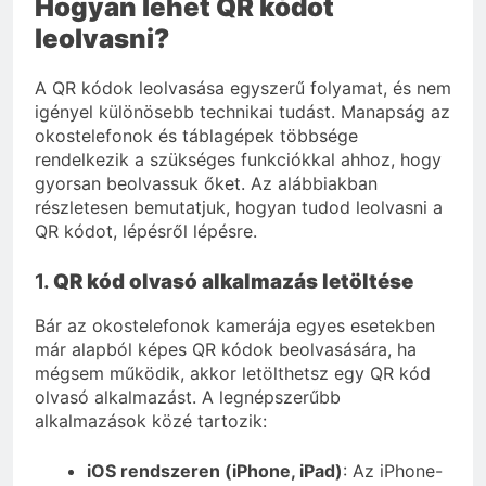
Hogyan lehet QR kódot
leolvasni?
A QR kódok leolvasása egyszerű folyamat, és nem
igényel különösebb technikai tudást. Manapság az
okostelefonok és táblagépek többsége
rendelkezik a szükséges funkciókkal ahhoz, hogy
gyorsan beolvassuk őket. Az alábbiakban
részletesen bemutatjuk, hogyan tudod leolvasni a
QR kódot, lépésről lépésre.
1.
QR kód olvasó alkalmazás letöltése
Bár az okostelefonok kamerája egyes esetekben
már alapból képes QR kódok beolvasására, ha
mégsem működik, akkor letölthetsz egy QR kód
olvasó alkalmazást. A legnépszerűbb
alkalmazások közé tartozik:
iOS rendszeren (iPhone, iPad)
: Az iPhone-