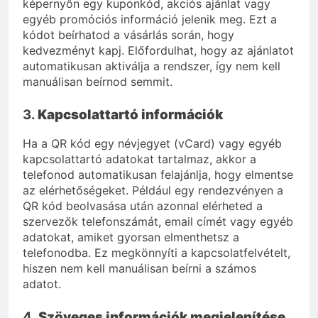
képernyőn egy kuponkód, akciós ajánlat vagy
egyéb promóciós információ jelenik meg. Ezt a
kódot beírhatod a vásárlás során, hogy
kedvezményt kapj. Előfordulhat, hogy az ajánlatot
automatikusan aktiválja a rendszer, így nem kell
manuálisan beírnod semmit.
3.
Kapcsolattartó információk
Ha a QR kód egy névjegyet (vCard) vagy egyéb
kapcsolattartó adatokat tartalmaz, akkor a
telefonod automatikusan felajánlja, hogy elmentse
az elérhetőségeket. Például egy rendezvényen a
QR kód beolvasása után azonnal elérheted a
szervezők telefonszámát, email címét vagy egyéb
adatokat, amiket gyorsan elmenthetsz a
telefonodba. Ez megkönnyíti a kapcsolatfelvételt,
hiszen nem kell manuálisan beírni a számos
adatot.
4.
Szöveges információk megjelenítése