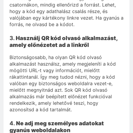
csatornákon, mindig ellenőrizd a forrást. Lehet,
hogy a kód egy adathalász csalás része, és
valójában egy kártékony linkre vezet. Ha gyanús a
forrás, ne olvasd be a kódot.
3.
Használj QR kód olvasó alkalmazást,
amely előnézetet ad a linkről
Biztonságosabb, ha olyan QR kód olvasó
alkalmazást használsz, amely megjeleníti a kód
mögötti URL-t vagy információt, mielőtt
rákattintanál. Így meg tudod nézni, hogy a kód
valóban egy biztonságos weboldalra vezet-e,
mielőtt megnyitnád azt. Sok QR kód olvasó
alkalmazás már beépített előnézet funkcióval
rendelkezik, amely lehetővé teszi, hogy
azonosítsd a kód tartalmát.
4.
Ne adj meg személyes adatokat
gyanús weboldalakon