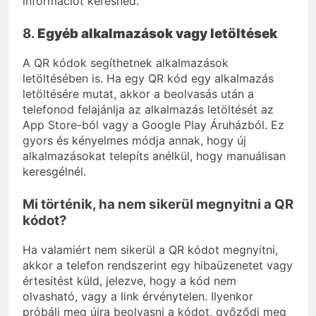
információt keresned.
8.
Egyéb alkalmazások vagy letöltések
A QR kódok segíthetnek alkalmazások
letöltésében is. Ha egy QR kód egy alkalmazás
letöltésére mutat, akkor a beolvasás után a
telefonod felajánlja az alkalmazás letöltését az
App Store-ból vagy a Google Play Áruházból. Ez
gyors és kényelmes módja annak, hogy új
alkalmazásokat telepíts anélkül, hogy manuálisan
keresgélnél.
Mi történik, ha nem sikerül megnyitni a QR
kódot?
Ha valamiért nem sikerül a QR kódot megnyitni,
akkor a telefon rendszerint egy hibaüzenetet vagy
értesítést küld, jelezve, hogy a kód nem
olvasható, vagy a link érvénytelen. Ilyenkor
próbálj meg újra beolvasni a kódot, győződj meg