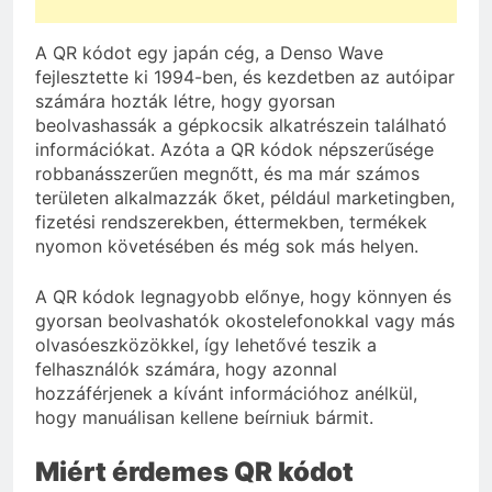
A QR kódot egy japán cég, a Denso Wave
fejlesztette ki 1994-ben, és kezdetben az autóipar
számára hozták létre, hogy gyorsan
beolvashassák a gépkocsik alkatrészein található
információkat. Azóta a QR kódok népszerűsége
robbanásszerűen megnőtt, és ma már számos
területen alkalmazzák őket, például marketingben,
fizetési rendszerekben, éttermekben, termékek
nyomon követésében és még sok más helyen.
A QR kódok legnagyobb előnye, hogy könnyen és
gyorsan beolvashatók okostelefonokkal vagy más
olvasóeszközökkel, így lehetővé teszik a
felhasználók számára, hogy azonnal
hozzáférjenek a kívánt információhoz anélkül,
hogy manuálisan kellene beírniuk bármit.
Miért érdemes QR kódot