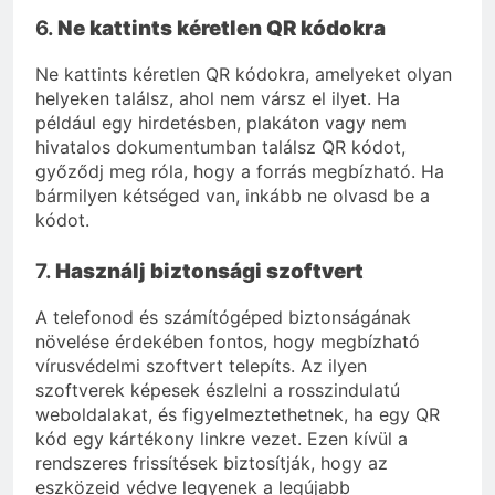
6.
Ne kattints kéretlen QR kódokra
Ne kattints kéretlen QR kódokra, amelyeket olyan
helyeken találsz, ahol nem vársz el ilyet. Ha
például egy hirdetésben, plakáton vagy nem
hivatalos dokumentumban találsz QR kódot,
győződj meg róla, hogy a forrás megbízható. Ha
bármilyen kétséged van, inkább ne olvasd be a
kódot.
7.
Használj biztonsági szoftvert
A telefonod és számítógéped biztonságának
növelése érdekében fontos, hogy megbízható
vírusvédelmi szoftvert telepíts. Az ilyen
szoftverek képesek észlelni a rosszindulatú
weboldalakat, és figyelmeztethetnek, ha egy QR
kód egy kártékony linkre vezet. Ezen kívül a
rendszeres frissítések biztosítják, hogy az
eszközeid védve legyenek a legújabb