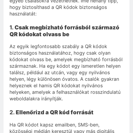
egyéb csalásokra vezethetnek. Íme néhány tipp,
hogy biztosíthasd a QR kódok biztonságos
használatát:
1.
Csak megbízható forrásból származó
QR kódokat olvass be
Az egyik legfontosabb szabály a QR kódok
biztonságos használatához, hogy csak olyan
kódokat olvass be, amelyek megbízható forrásból
származnak. Ha egy kódot egy ismeretlen helyen
találsz, például az utcán, vagy egy nyilvános
helyen, légy különösen óvatos. A csalók gyakran
helyeznek el hamis QR kódokat nyilvános
helyeken, amelyek a felhasználókat rosszindulatú
weboldalakra irányítják.
2.
Ellenőrizd a QR kód forrását
Ha QR kódot kapsz emailben, SMS-ben,
közösségi médián keresztül vagy más digitális