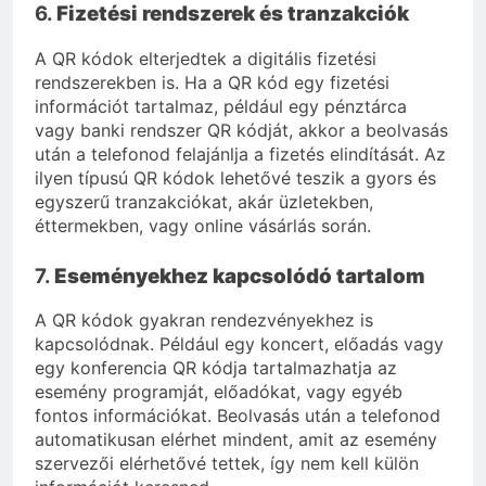
6.
Fizetési rendszerek és tranzakciók
A QR kódok elterjedtek a digitális fizetési
rendszerekben is. Ha a QR kód egy fizetési
információt tartalmaz, például egy pénztárca
vagy banki rendszer QR kódját, akkor a beolvasás
után a telefonod felajánlja a fizetés elindítását. Az
ilyen típusú QR kódok lehetővé teszik a gyors és
egyszerű tranzakciókat, akár üzletekben,
éttermekben, vagy online vásárlás során.
7.
Eseményekhez kapcsolódó tartalom
A QR kódok gyakran rendezvényekhez is
kapcsolódnak. Például egy koncert, előadás vagy
egy konferencia QR kódja tartalmazhatja az
esemény programját, előadókat, vagy egyéb
fontos információkat. Beolvasás után a telefonod
automatikusan elérhet mindent, amit az esemény
szervezői elérhetővé tettek, így nem kell külön