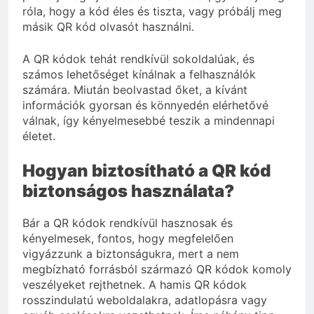
róla, hogy a kód éles és tiszta, vagy próbálj meg
másik QR kód olvasót használni.
A QR kódok tehát rendkívül sokoldalúak, és
számos lehetőséget kínálnak a felhasználók
számára. Miután beolvastad őket, a kívánt
információk gyorsan és könnyedén elérhetővé
válnak, így kényelmesebbé teszik a mindennapi
életet.
Hogyan biztosítható a QR kód
biztonságos használata?
Bár a QR kódok rendkívül hasznosak és
kényelmesek, fontos, hogy megfelelően
vigyázzunk a biztonságukra, mert a nem
megbízható forrásból származó QR kódok komoly
veszélyeket rejthetnek. A hamis QR kódok
rosszindulatú weboldalakra, adatlopásra vagy