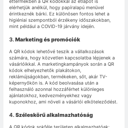
éttermekben a QR kódokkal az étlapot is
elérhetjük anélkül, hogy papíralapú menüvel
érintkeznék bárki. Ez különösen fontos lehet a
higiéniai szempontból érzékeny időszakokban,
mint például a COVID-19 járvány idején.
3.
Marketing és promóciók
A QR kódok lehetővé teszik a vállalkozások
számára, hogy közvetlen kapcsolatba lépjenek a
vásárlóikkal. A marketingkampányok során a QR
kódok elhelyezhetők plakátokon,
reklámújságokban, termékeken, sőt, akár TV-
képernyőkön is. A kód beolvasása után a
felhasználó azonnal hozzáférhet különleges
ajánlatokhoz, kedvezményekhez vagy
kuponokhoz, ami növeli a vásárlói elköteleződést.
4.
Széleskörű alkalmazhatóság
A QR kódok sokféle területen alkalmazhatóak: