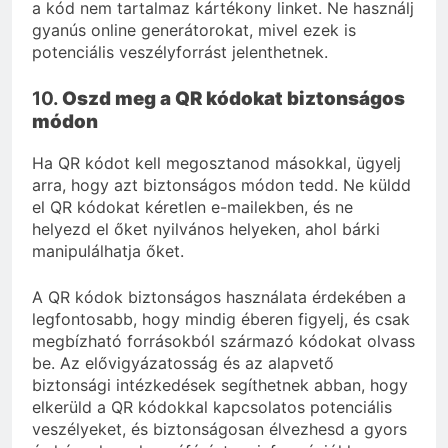
a kód nem tartalmaz kártékony linket. Ne használj
gyanús online generátorokat, mivel ezek is
potenciális veszélyforrást jelenthetnek.
10.
Oszd meg a QR kódokat biztonságos
módon
Ha QR kódot kell megosztanod másokkal, ügyelj
arra, hogy azt biztonságos módon tedd. Ne küldd
el QR kódokat kéretlen e-mailekben, és ne
helyezd el őket nyilvános helyeken, ahol bárki
manipulálhatja őket.
A QR kódok biztonságos használata érdekében a
legfontosabb, hogy mindig éberen figyelj, és csak
megbízható forrásokból származó kódokat olvass
be. Az elővigyázatosság és az alapvető
biztonsági intézkedések segíthetnek abban, hogy
elkerüld a QR kódokkal kapcsolatos potenciális
veszélyeket, és biztonságosan élvezhesd a gyors