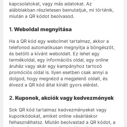
kapcsolatokat, vagy más adatokat. Az
alábbiakban részletesen bemutatjuk, mi történik,
miután a QR kódot beolvasod.
1.
Weboldal megnyitása
Ha a QR kód egy webcímet tartalmaz, akkor a
telefonod automatikusan megnyitja a böngészőt,
és betölti a kívánt weboldalt. Ez lehet egy
termékoldal, egy információs oldal, egy online
áruház vagy akár egy kampányhoz tartozó
promóciós oldal is. Ilyen esetben csak annyi a
dolgod, hogy megnézd a megjelenő oldalt, és
élvezd a QR kód által kínált gyors elérést.
2.
Kuponok, akciók vagy kedvezmények
Sok QR kód tartalmaz kedvezményeket vagy
kuponkódokat, amiket online vásárláskor
felhasználhatsz. Miután beolvastad a QR kódot, a