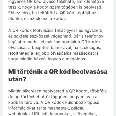
ingyenes QR kód olvasó található, amik lehetővé
teszik, hogy a kódot számítógépen is beolvasd.
Ehhez elég, ha feltöltöd a QR kód képfájlt az
oldalra, és az elemzi a kódot.
A QR kódok leolvasása tehát gyors és egyszerű,
és sokféle eszközzel végezhető. Bár a telefonok
legújabb modelljei már támogatják a QR kódok
olvasását a beépített kamerával, ha szükséges,
letöltheted a legjobb olvasóalkalmazásokat is,
hogy mindig kéznél legyen a megoldás.
Mi történik a QR kód beolvasása
után?
Miután sikeresen beolvastad a QR kódot, többféle
dolog történhet attól függően, hogy mi van a
kódban tárolva. A QR kódok különböző típusú
információkat tartalmazhatnak, például
weboldalak URL-jeit, kuponokat, szövegeket,