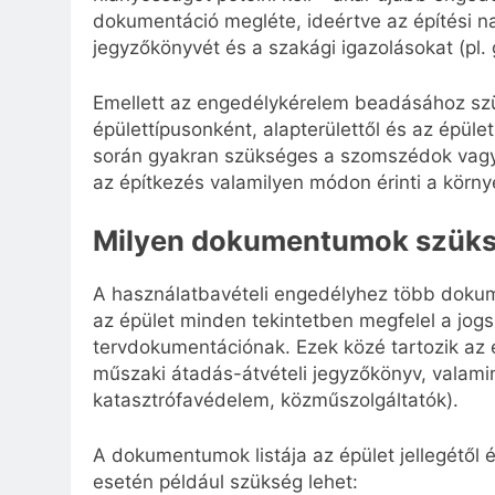
dokumentáció megléte, ideértve az építési na
jegyzőkönyvét és a szakági igazolásokat (pl. g
Emellett az engedélykérelem beadásához szük
épülettípusonként, alapterülettől és az épület
során gyakran szükséges a szomszédok vagy 
az építkezés valamilyen módon érinti a körny
Milyen dokumentumok szüksé
A használatbavételi engedélyhez több dokume
az épület minden tekintetben megfelel a jog
tervdokumentációnak. Ezek közé tartozik az ép
műszaki átadás-átvételi jegyzőkönyv, valamin
katasztrófavédelem, közműszolgáltatók).
A dokumentumok listája az épület jellegétől és
esetén például szükség lehet: