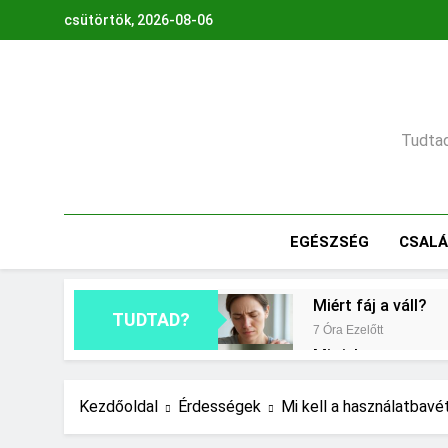
Ugrás
csütörtök, 2026-08-06
a
tartalomra
Tudtad,
EGÉSZSÉG
CSAL
Miért fáj a váll?
TUDTAD?
7 Óra Ezelőtt
Mit jelent a maga
1 Nap Ezelőtt
Milyen fűtést érd
Kezdőoldal
Érdességek
Mi kell a használatbavé
2 Nap Ezelőtt