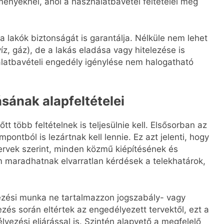
ényeknél, ahol a használatbavétel feltételei még
 lakók biztonságát is garantálja. Nélküle nem lehet
z, gáz), de a lakás eladása vagy hitelezése is
latbavételi engedély igénylése nem halogatható
sának alapfeltételei
t több feltételnek is teljesülnie kell. Elsősorban az
pontból is lezártnak kell lennie. Ez azt jelenti, hogy
 tervek szerint, minden közmű kiépítésének és
 maradhatnak elvarratlan kérdések a telekhatárok,
elezési munka ne tartalmazzon jogszabály- vagy
zés során eltértek az engedélyezett tervektől, ezt a
lyezési eljárással is. Szintén alapvető a megfelelő