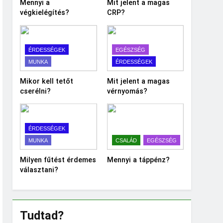
Mennyi a
Mit jelent a magas
végkielégítés?
CRP?
ÉRDESSÉGEK
EGÉSZSÉG
MUNKA
ÉRDESSÉGEK
Mikor kell tetőt
Mit jelent a magas
cserélni?
vérnyomás?
ÉRDESSÉGEK
MUNKA
CSALÁD
EGÉSZSÉG
Milyen fűtést érdemes
Mennyi a táppénz?
választani?
Tudtad?