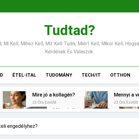
Tudtad?
 Mi Kell, Mihez Kell, Mit Kell Tudni, Miért Kell, Mikor Kell, Hogy
Kérdések És Válaszok.
ÁD
ÉTEL-ITAL
TUDOMÁNY
TECH/IT
OTTHON
Mire jó a kollagén?
Mennyi a v
15 Óra Ezelőtt
23 Óra Ezelőtt
s CRP?
Mikor kell tetőt cserélni?
2 Nap Ezelőtt
emes választani?
Mennyi a táppénz?
teli engedélyhez?
3 Nap Ezelőtt