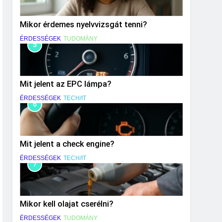
Mikor érdemes nyelvvizsgát tenni?
ÉRDESSÉGEK
TUDOMÁNY
5
Mit jelent az EPC lámpa?
ÉRDESSÉGEK
TECH/IT
6
Mit jelent a check engine?
ÉRDESSÉGEK
TECH/IT
7
Mikor kell olajat cserélni?
ÉRDESSÉGEK
TUDOMÁNY