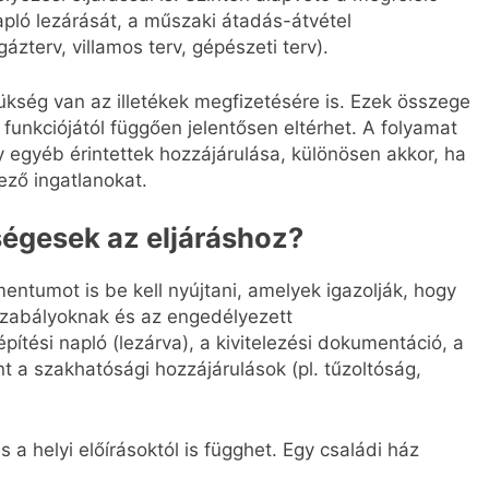
pló lezárását, a műszaki átadás-átvétel
ázterv, villamos terv, gépészeti terv).
ség van az illetékek megfizetésére is. Ezek összege
 funkciójától függően jelentősen eltérhet. A folyamat
egyéb érintettek hozzájárulása, különösen akkor, ha
ező ingatlanokat.
gesek az eljáráshoz?
ntumot is be kell nyújtani, amelyek igazolják, hogy
szabályoknak és az engedélyezett
ítési napló (lezárva), a kivitelezési dokumentáció, a
t a szakhatósági hozzájárulások (pl. tűzoltóság,
 a helyi előírásoktól is függhet. Egy családi ház