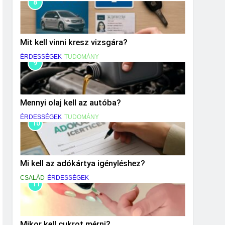
8
Mit kell vinni kresz vizsgára?
ÉRDESSÉGEK
TUDOMÁNY
9
Mennyi olaj kell az autóba?
ÉRDESSÉGEK
TUDOMÁNY
10
Mi kell az adókártya igényléshez?
CSALÁD
ÉRDESSÉGEK
11
Mikor kell cukrot mérni?