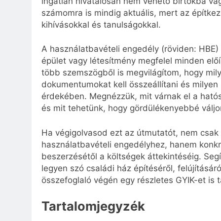
ingatlan hivatalosan nem vehető birtokba v
számomra is mindig aktuális, mert az építkez
kihívásokkal és tanulságokkal.
A használatbavételi engedély (röviden: HBE)
épület vagy létesítmény megfelel minden előí
több szemszögből is megvilágítom, hogy milyen
dokumentumokat kell összeállítani és milyen
érdekében. Megnézzük, mit várnak el a hatós
és mit tehetünk, hogy gördülékenyebbé váljo
Ha végigolvasod ezt az útmutatót, nem csak 
használatbavételi engedélyhez, hanem konkré
beszerzésétől a költségek áttekintéséig. Se
legyen szó családi ház építéséről, felújítás
összefoglaló végén egy részletes GYIK-et is t
Tartalomjegyzék