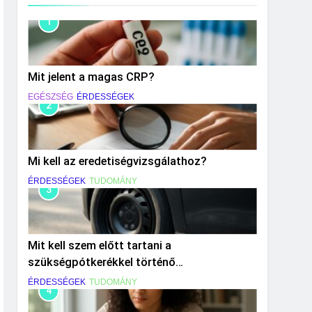
1
Mit jelent a magas CRP?
EGÉSZSÉG
ÉRDESSÉGEK
2
Mi kell az eredetiségvizsgálathoz?
ÉRDESSÉGEK
TUDOMÁNY
3
Mit kell szem előtt tartani a
szükségpótkerékkel történő
közlekedéskor?
ÉRDESSÉGEK
TUDOMÁNY
4