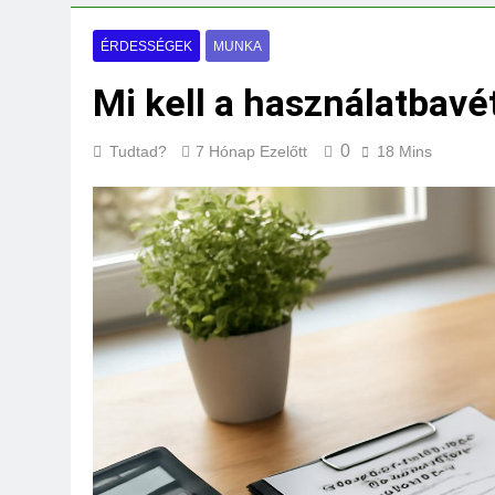
Mi kell az eredeti
3 Nap Ezelőtt
ÉRDESSÉGEK
MUNKA
Mi kell a használatbavé
0
Tudtad?
7 Hónap Ezelőtt
18 Mins