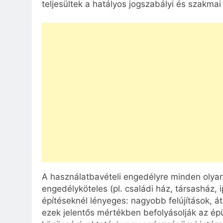
teljesültek a hatályos jogszabályi és szakma
A használatbavételi engedélyre minden olyan 
engedélyköteles (pl. családi ház, társasház, 
építéseknél lényeges: nagyobb felújítások, át
ezek jelentős mértékben befolyásolják az épü