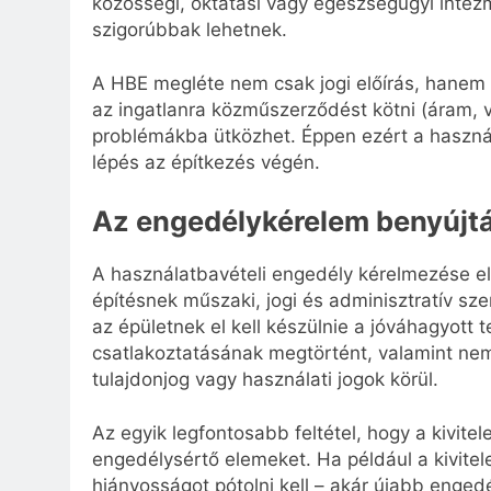
közösségi, oktatási vagy egészségügyi intézm
szigorúbbak lehetnek.
A HBE megléte nem csak jogi előírás, hanem a
az ingatlanra közműszerződést kötni (áram, ví
problémákba ütközhet. Éppen ezért a haszná
lépés az építkezés végén.
Az engedélykérelem benyújtá
A használatbavételi engedély kérelmezése előt
építésnek műszaki, jogi és adminisztratív szem
az épületnek el kell készülnie a jóváhagyott
csatlakoztatásának megtörtént, valamint nem
tulajdonjog vagy használati jogok körül.
Az egyik legfontosabb feltétel, hogy a kivit
engedélysértő elemeket. Ha például a kivitele
hiányosságot pótolni kell – akár újabb engedé