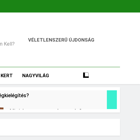
VÉLETLENSZERŰ ÚJDONSÁG
an Kell?
KERT
NAGYVILÁG
égkielégítés?
Mit jelent a magas vérnyomás?
2 Nap Ezelőtt