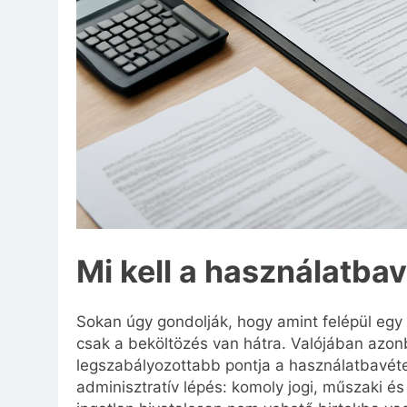
Mi kell a használatba
Sokan úgy gondolják, hogy amint felépül egy
csak a beköltözés van hátra. Valójában azonb
legszabályozottabb pontja a használatbavét
adminisztratív lépés: komoly jogi, műszaki és