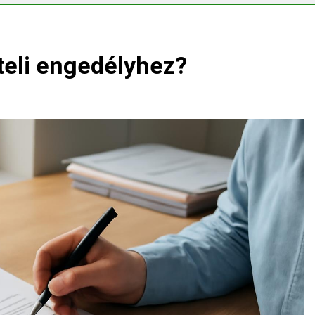
ségvizsgálathoz?
Mit hány fokon kell mosni?
3 Nap Ezelőtt
teli engedélyhez?