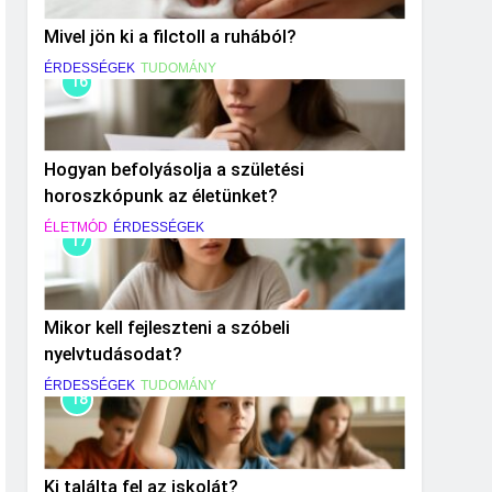
Mivel jön ki a filctoll a ruhából?
ÉRDESSÉGEK
TUDOMÁNY
16
Hogyan befolyásolja a születési
horoszkópunk az életünket?
ÉLETMÓD
ÉRDESSÉGEK
17
Mikor kell fejleszteni a szóbeli
nyelvtudásodat?
ÉRDESSÉGEK
TUDOMÁNY
18
Ki találta fel az iskolát?