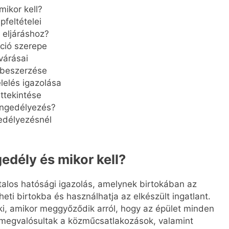
mikor kell?
feltételei
eljáráshoz?
áció szerepe
várásai
 beszerzése
lelés igazolása
áttekintése
 engedélyezés?
gedélyezésnél
edély és mikor kell?
talos hatósági igazolás, amelynek birtokában az
heti birtokba és használhatja az elkészült ingatlant.
ki, amikor meggyőződik arról, hogy az épület minden
, megvalósultak a közműcsatlakozások, valamint