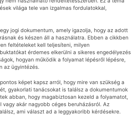
agy nem használható rendeltetésszerűen. Ez a téma
ések világa tele van izgalmas fordulatokkal,
 egy jogi dokumentum, amely igazolja, hogy az adott
rásnak és készen áll a használatra. Ebben a cikkben
 feltételeket kell teljesíteni, milyen
 buktatókat érdemes elkerülni a sikeres engedélyezés
ágok, hogyan működik a folyamat lépésről lépésre,
n az ügyintézés.
pontos képet kapsz arról, hogy mire van szükség a
t, gyakorlati tanácsokat is találsz a dokumentumok
gítek abban, hogy magabiztosan kezeld a folyamatot,
áról vagy akár nagyobb céges beruházásról. Az
alálsz, ami választ ad a leggyakoribb kérdésekre.