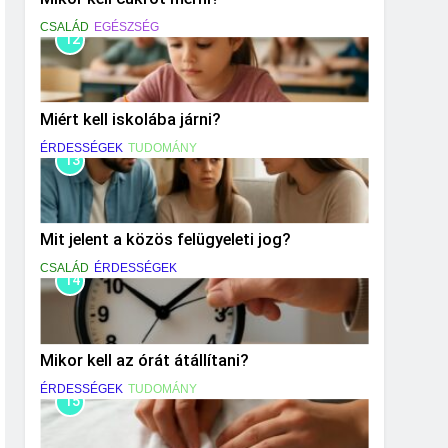
CSALÁD
EGÉSZSÉG
12
Miért kell iskolába járni?
ÉRDESSÉGEK
TUDOMÁNY
13
Mit jelent a közös felügyeleti jog?
CSALÁD
ÉRDESSÉGEK
14
Mikor kell az órát átállítani?
ÉRDESSÉGEK
TUDOMÁNY
15