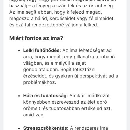
használj – a lényeg a szándék és az őszinteség.
Az ima segít abban, hogy kifejezd magad,
megoszd a hálád, kérdéseidet vagy félelmeidet,
és ezáltal rendezettebbé váljon a lelked.
Miért fontos az ima?
Lelki feltöltődés:
Az ima lehetőséget ad
arra, hogy megállj egy pillanatra a rohanó
világban, és elmélyülj a saját
gondolataidban. Segít letisztázni
érzéseidet, és gyakran új perspektívát ad a
problémákhoz.
Hála és tudatosság:
Amikor imádkozol,
könnyebben észreveszed az élet apró
örömeit, és tudatosabban értékeled azt,
amid van.
Stresszcsökkentés:
A rendszeres ima