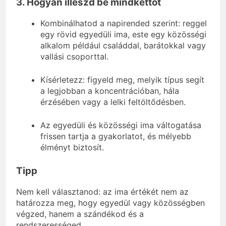
3. Hogyan illeszd be mindkettőt
Kombinálhatod a napirended szerint: reggel
egy rövid egyedüli ima, este egy közösségi
alkalom például családdal, barátokkal vagy
vallási csoporttal.
Kísérletezz: figyeld meg, melyik típus segít
a legjobban a koncentrációban, hála
érzésében vagy a lelki feltöltődésben.
Az egyedüli és közösségi ima váltogatása
frissen tartja a gyakorlatot, és mélyebb
élményt biztosít.
Tipp
Nem kell választanod: az ima értékét nem az
határozza meg, hogy egyedül vagy közösségben
végzed, hanem a szándékod és a
rendszerességed.