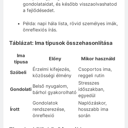
gondolataidat, és később visszaolvashatod
a fejlődésedet.
Példa: napi hála lista, rövid személyes imák,
önreflexiós írás.
Táblázat: Ima típusok összehasonlítása
Ima
Előny
Mikor használd
típusa
Érzelmi kifejezés,
Csoportos ima,
Szóbeli
közösségi élmény
reggeli rutin
Stresszes
Belső nyugalom,
Gondolati
időszakban,
bárhol gyakorolható
egyedül
Gondolatok
Naplózáskor,
Írott
rendszerezése,
hosszabb ima
önreflexió
során