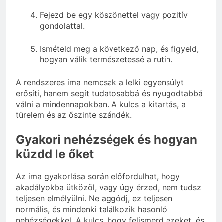
Fejezd be egy köszönettel vagy pozitív
gondolattal.
Ismételd meg a következő nap, és figyeld,
hogyan válik természetessé a rutin.
A rendszeres ima nemcsak a lelki egyensúlyt
erősíti, hanem segít tudatosabbá és nyugodtabbá
válni a mindennapokban. A kulcs a kitartás, a
türelem és az őszinte szándék.
Gyakori nehézségek és hogyan
küzdd le őket
Az ima gyakorlása során előfordulhat, hogy
akadályokba ütközöl, vagy úgy érzed, nem tudsz
teljesen elmélyülni. Ne aggódj, ez teljesen
normális, és mindenki találkozik hasonló
nehézségekkel. A kulcs, hogy felismerd ezeket, és