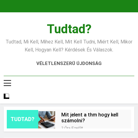
Ugrás
a
tartalomra
Tudtad?
Tudtad, Mi Kell, Mihez Kell, Mit Kell Tudni, Miért Kell, Mikor
Kell, Hogyan Kell? Kérdések És Válaszok.
VÉLETLENSZERŰ ÚJDONSÁG
Mit jelent a thm hogy kell
TUDTAD?
számolni?
2 Óra Ezelőtt
Miért zsibbad a kéz?