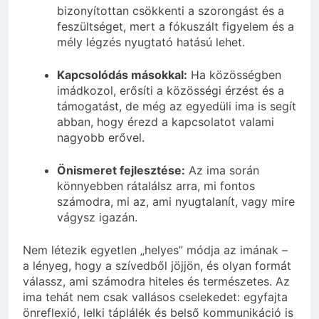
bizonyítottan csökkenti a szorongást és a
feszültséget, mert a fókuszált figyelem és a
mély légzés nyugtató hatású lehet.
Kapcsolódás másokkal:
Ha közösségben
imádkozol, erősíti a közösségi érzést és a
támogatást, de még az egyedüli ima is segít
abban, hogy érezd a kapcsolatot valami
nagyobb erővel.
Önismeret fejlesztése:
Az ima során
könnyebben rátalálsz arra, mi fontos
számodra, mi az, ami nyugtalanít, vagy mire
vágysz igazán.
Nem létezik egyetlen „helyes” módja az imának –
a lényeg, hogy a szívedből jöjjön, és olyan formát
válassz, ami számodra hiteles és természetes. Az
ima tehát nem csak vallásos cselekedet: egyfajta
önreflexió, lelki táplálék és belső kommunikáció is