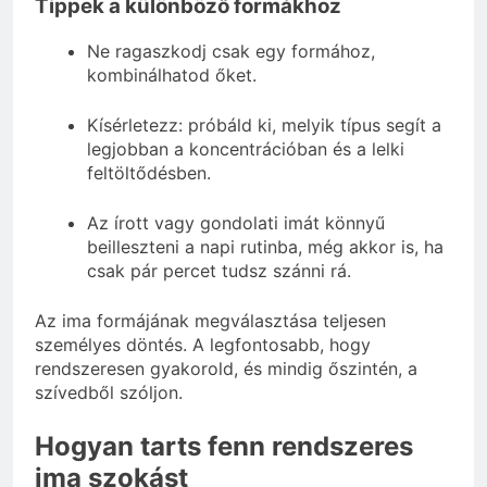
Tippek a különböző formákhoz
Ne ragaszkodj csak egy formához,
kombinálhatod őket.
Kísérletezz: próbáld ki, melyik típus segít a
legjobban a koncentrációban és a lelki
feltöltődésben.
Az írott vagy gondolati imát könnyű
beilleszteni a napi rutinba, még akkor is, ha
csak pár percet tudsz szánni rá.
Az ima formájának megválasztása teljesen
személyes döntés. A legfontosabb, hogy
rendszeresen gyakorold, és mindig őszintén, a
szívedből szóljon.
Hogyan tarts fenn rendszeres
ima szokást