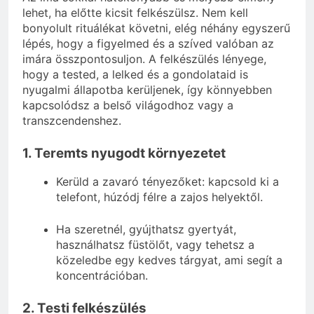
lehet, ha előtte kicsit felkészülsz. Nem kell
bonyolult rituálékat követni, elég néhány egyszerű
lépés, hogy a figyelmed és a szíved valóban az
imára összpontosuljon. A felkészülés lényege,
hogy a tested, a lelked és a gondolataid is
nyugalmi állapotba kerüljenek, így könnyebben
kapcsolódsz a belső világodhoz vagy a
transzcendenshez.
1. Teremts nyugodt környezetet
Kerüld a zavaró tényezőket: kapcsold ki a
telefont, húzódj félre a zajos helyektől.
Ha szeretnél, gyújthatsz gyertyát,
használhatsz füstölőt, vagy tehetsz a
közeledbe egy kedves tárgyat, ami segít a
koncentrációban.
2. Testi felkészülés