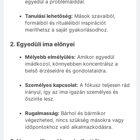
egyedül a problémáiddal.
Tanulási lehetőség:
Mások szavaiból,
formáiból és rituáléiból inspirációt
meríthetsz a saját gyakorlásodhoz.
2. Egyedüli ima előnyei
Mélyebb elmélyülés:
Amikor egyedül
imádkozol, könnyebben koncentrálsz a
belső érzéseidre és gondolataidra.
Személyes kapcsolat:
A fókusz teljesen rád
irányul, így az ima igazán személyes és
őszinte lesz.
Rugalmasság:
Bárhol és bármikor
végezheted, nincs szükség másokra vagy
időpontokhoz való alkalmazkodásra.