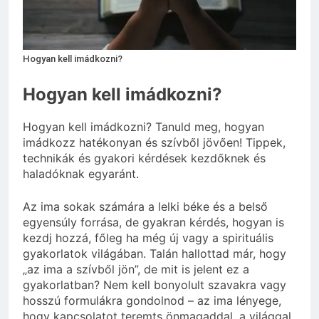
Mennyi a táppénz?
3 Nap Ezelőtt
Hogyan kell imádkozni?
Hogyan kell imádkozni?
Hogyan kell imádkozni? Tanuld meg, hogyan
imádkozz hatékonyan és szívből jövően! Tippek,
technikák és gyakori kérdések kezdőknek és
haladóknak egyaránt.
Az ima sokak számára a lelki béke és a belső
egyensúly forrása, de gyakran kérdés, hogyan is
kezdj hozzá, főleg ha még új vagy a spirituális
gyakorlatok világában. Talán hallottad már, hogy
„az ima a szívből jön”, de mit is jelent ez a
gyakorlatban? Nem kell bonyolult szavakra vagy
hosszú formulákra gondolnod – az ima lényege,
hogy kapcsolatot teremts önmagaddal, a világgal