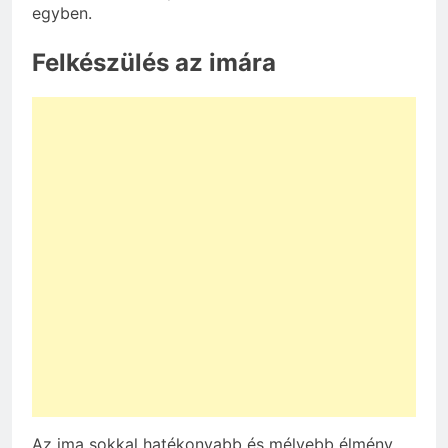
egyben.
Felkészülés az imára
Az ima sokkal hatékonyabb és mélyebb élmény