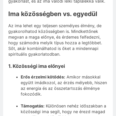
gyakorlást, és az ima valódi lelki táplálékká válik.
Ima közösségben vs. egyedül
Az ima lehet egy teljesen személyes élmény, de
gyakorolhatod közösségben is. Mindkettőnek
megvan a maga előnye, és érdemes felfedezni,
hogy számodra melyik típus hozza a legtöbbet.
Sőt, akár kombinálhatod is őket a mindennapi
spirituális gyakorlatodban.
1. Közösségi ima előnyei
Erős érzelmi kötődés:
Amikor másokkal
együtt imádkozol, az érzés mélyebb, hiszen
az energia és az összetartozás élménye
fokozódik.
Támogatás:
Különösen nehéz időszakban a
közösségi ima segít, hogy ne érezd magad