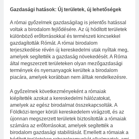
Gazdasági hatások: Új területek, új lehetőségek
A római győzelmek gazdaságilag is jelentős hatással
voltak a birodalom fejlődésére. Az új hódított területek
különböző erőforrásokkal és természeti kincsekkel
gazdagították Rómát. A római birodalom
terjeszkedése révén új kereskedelmi utak nyíltak meg,
amelyek segítették a gazdaság növekedését. A Róma
által megszerzett területeken olyan mezőgazdasági
termények és nyersanyagok kerültek a birodalom
piacára, amelyek korábban nem álltak rendelkezésre.
A győzelmek következményeként a rómaiak
kiépítették azokat a kereskedelmi hálózatokat,
amelyek az egész birodalmat összekapcsolták. A
Földközi-tenger körüli kereskedelem virágzott, és az
újonnan megszerzett területek biztosították a rómaiak
számára az erőforrásokat, amelyek segítették a
birodalom gazdasági stabilitását. Emellett a rómaiak a