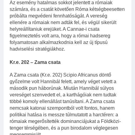
Az esemény hatalmas sokkot jelentett a rómaiak
számára, és a csatát követően Róma kétségbeesetten
próbálta megvédeni fennhatóságát. A vereség
ellenére a rómaiak nem adták fel, és végül sikerült
helyreállítaniuk erejüket. A Cannae-i csata
figyelmeztetés volt arra, hogy a római hadsereg
folyamatosan alkalmazkodnia kell az új típusú
hadviselési stratégiákhoz.
Kr.e. 202 – Zama csata
A Zama csata (Kr.e. 202) Scipio Africanus döntő
győzelme volt Hannibál felett, amely véget vetett a
második pun háborúnak. Miután Hannibál súlyos
vereséget szenvedett el, a karthágóiak nem tudtak
többé komoly ellenállást tanúsítani. A Zama csata
nemcsak katonai szempontból volt fontos, hanem
politikai hatása is messze túlmutatott a harctéren: a
rómaiak megerősítették dominanciájukat a Földközi-
tenger térségében, és a pun birodalom véglegesen
megsemmisült.