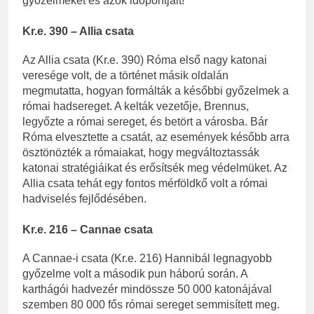
győzelmeket és azok időpontjait!
Kr.e. 390 – Allia csata
Az Allia csata (Kr.e. 390) Róma első nagy katonai
veresége volt, de a történet másik oldalán
megmutatta, hogyan formálták a későbbi győzelmek a
római hadsereget. A kelták vezetője, Brennus,
legyőzte a római sereget, és betört a városba. Bár
Róma elvesztette a csatát, az események később arra
ösztönözték a rómaiakat, hogy megváltoztassák
katonai stratégiáikat és erősítsék meg védelmüket. Az
Allia csata tehát egy fontos mérföldkő volt a római
hadviselés fejlődésében.
Kr.e. 216 – Cannae csata
A Cannae-i csata (Kr.e. 216) Hannibál legnagyobb
győzelme volt a második pun háború során. A
karthágói hadvezér mindössze 50 000 katonájával
szemben 80 000 fős római sereget semmisített meg.