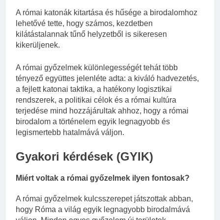
A római katonák kitartása és hűsége a birodalomhoz
lehetővé tette, hogy számos, kezdetben
kilátástalannak tűnő helyzetből is sikeresen
kikerüljenek.
A római győzelmek különlegességét tehát több
tényező együttes jelenléte adta: a kiváló hadvezetés,
a fejlett katonai taktika, a hatékony logisztikai
rendszerek, a politikai célok és a római kultúra
terjedése mind hozzájárultak ahhoz, hogy a római
birodalom a történelem egyik legnagyobb és
legismertebb hatalmává váljon.
Gyakori kérdések (GYIK)
Miért voltak a római győzelmek ilyen fontosak?
A római győzelmek kulcsszerepet játszottak abban,
hogy Róma a világ egyik legnagyobb birodalmává