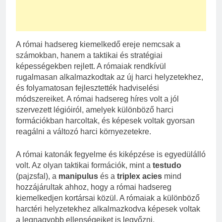
A római hadsereg kiemelkedő ereje nemcsak a
számokban, hanem a taktikai és stratégiai
képességekben rejlett. A rómaiak rendkívül
rugalmasan alkalmazkodtak az új harci helyzetekhez,
és folyamatosan fejlesztették hadviselési
módszereiket. A római hadsereg híres volt a jól
szervezett légióiról, amelyek különböző harci
formációkban harcoltak, és képesek voltak gyorsan
reagálni a változó harci környezetekre.
A római katonák fegyelme és kiképzése is egyedülálló
volt. Az olyan taktikai formációk, mint a
testudo
(pajzsfal), a
manipulus
és a
triplex acies
mind
hozzájárultak ahhoz, hogy a római hadsereg
kiemelkedjen kortársai közül. A rómaiak a különböző
harctéri helyzetekhez alkalmazkodva képesek voltak
a legnagyobb ellenségeiket is legyőzni.