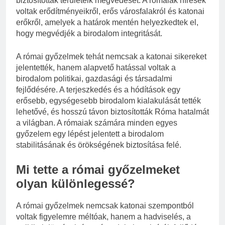
biztosították területeik megvédését. A rómaiak híresek
voltak erődítményeikről, erős városfalakról és katonai
erőkről, amelyek a határok mentén helyezkedtek el,
hogy megvédjék a birodalom integritását.
A római győzelmek tehát nemcsak a katonai sikereket
jelentették, hanem alapvető hatással voltak a
birodalom politikai, gazdasági és társadalmi
fejlődésére. A terjeszkedés és a hódítások egy
erősebb, egységesebb birodalom kialakulását tették
lehetővé, és hosszú távon biztosították Róma hatalmát
a világban. A rómaiak számára minden egyes
győzelem egy lépést jelentett a birodalom
stabilitásának és örökségének biztosítása felé.
Mi tette a római győzelmeket
olyan különlegessé?
A római győzelmek nemcsak katonai szempontból
voltak figyelemre méltóak, hanem a hadviselés, a