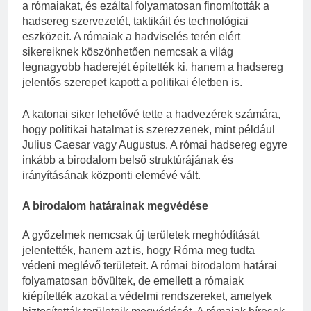
a rómaiakat, és ezáltal folyamatosan finomították a
hadsereg szervezetét, taktikáit és technológiai
eszközeit. A rómaiak a hadviselés terén elért
sikereiknek köszönhetően nemcsak a világ
legnagyobb haderejét építették ki, hanem a hadsereg
jelentős szerepet kapott a politikai életben is.
A katonai siker lehetővé tette a hadvezérek számára,
hogy politikai hatalmat is szerezzenek, mint például
Julius Caesar vagy Augustus. A római hadsereg egyre
inkább a birodalom belső struktúrájának és
irányításának központi elemévé vált.
A birodalom határainak megvédése
A győzelmek nemcsak új területek meghódítását
jelentették, hanem azt is, hogy Róma meg tudta
védeni meglévő területeit. A római birodalom határai
folyamatosan bővültek, de emellett a rómaiak
kiépítették azokat a védelmi rendszereket, amelyek