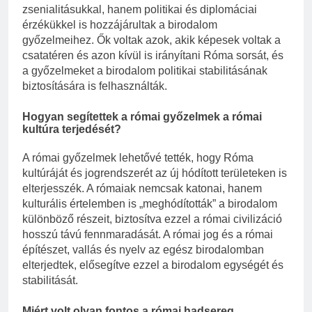
zsenialitásukkal, hanem politikai és diplomáciai
érzékükkel is hozzájárultak a birodalom
győzelmeihez. Ők voltak azok, akik képesek voltak a
csatatéren és azon kívül is irányítani Róma sorsát, és
a győzelmeket a birodalom politikai stabilitásának
biztosítására is felhasználták.
Hogyan segítettek a római győzelmek a római
kultúra terjedését?
A római győzelmek lehetővé tették, hogy Róma
kultúráját és jogrendszerét az új hódított területeken is
elterjesszék. A rómaiak nemcsak katonai, hanem
kulturális értelemben is „meghódították” a birodalom
különböző részeit, biztosítva ezzel a római civilizáció
hosszú távú fennmaradását. A római jog és a római
építészet, vallás és nyelv az egész birodalomban
elterjedtek, elősegítve ezzel a birodalom egységét és
stabilitását.
Miért volt olyan fontos a római hadsereg