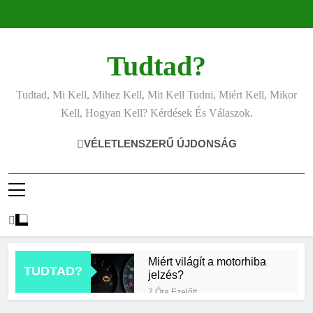
Ugrás
a
tartalomra
Tudtad?
Tudtad, Mi Kell, Mihez Kell, Mit Kell Tudni, Miért Kell, Mikor
Kell, Hogyan Kell? Kérdések És Válaszok.
VÉLETLENSZERŰ ÚJDONSÁG
Miért világít a motorhiba
TUDTAD?
jelzés?
7 Óra Ezelőtt
Mit jelent az alacsony