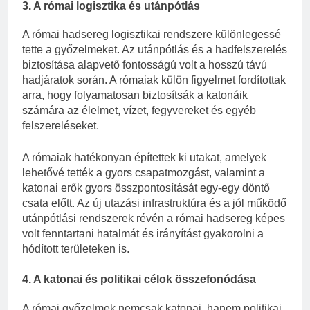
3. A római logisztika és utánpótlás
A római hadsereg logisztikai rendszere különlegessé
tette a győzelmeket. Az utánpótlás és a hadfelszerelés
biztosítása alapvető fontosságú volt a hosszú távú
hadjáratok során. A rómaiak külön figyelmet fordítottak
arra, hogy folyamatosan biztosítsák a katonáik
számára az élelmet, vízet, fegyvereket és egyéb
felszereléseket.
A rómaiak hatékonyan építettek ki utakat, amelyek
lehetővé tették a gyors csapatmozgást, valamint a
katonai erők gyors összpontosítását egy-egy döntő
csata előtt. Az új utazási infrastruktúra és a jól működő
utánpótlási rendszerek révén a római hadsereg képes
volt fenntartani hatalmát és irányítást gyakorolni a
hódított területeken is.
4. A katonai és politikai célok összefonódása
A római győzelmek nemcsak katonai, hanem politikai