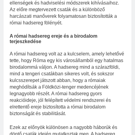
ellenségek és hadviselési módszerek kihívásaihoz.
Az előre megtervezett csaták és a különböző
harcászati manőverek folyamatosan biztosították a
római hadsereg fölényét.
A római hadsereg ereje és a birodalom
terjeszkedése
A római hadsereg volt az a kulcselem, amely lehetővé
tette, hogy Róma egy kis városállamból egy hatalmas
birodalommá váljon. A hadsereg mind a szárazföldi,
mind a tengeri csatákban sikeres volt, és sokszor
kulcsszerepet játszott abban, hogy a rómaiak
meghódítsák a Földközi-tenger medencéjének
legnagyobb részét. A római hadsereg gyors
reakcióideje, jól felépített védelmi rendszerei és
elrettentő ereje biztosította a római birodalom
biztonságát és stabilitását.
Ezek az előnyök különösen a nagyobb háborúk és
döntő csaták idején mutatkoztak meg. A hadsereg