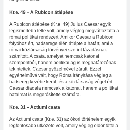
Kr.e. 49 – A Rubicon átlépése
A Rubicon átlépése (Kr.e. 49) Julius Caesar egyik
legismertebb tette volt, amely végleg megváltoztatta a
római politikai rendszert. Amikor Caesar a Rubicon
folyóhoz ért, hadserege élén átlépte a határt, ami a
római köztársaság törvényei szerint lázadásnak
számított. A csata, amelyet nemcsak katonai
szempontból, hanem politikailag is meghatározónak
tekintettek, Caesar győzelmével zárult. Ezzel
egyértelművé vált, hogy Róma irányítása végleg a
hadsereg kezébe kerül, és a köztársaság véget ért.
Caesar diadala nemcsak a katonai, hanem a politikai
hatalmat is megerősítette számára.
Kr.e. 31 – Actiumi csata
Az Actiumi csata (Kr.e. 31) az ókori történelem egyik
legfontosabb ütközete volt, amely végleg eldöntötte a