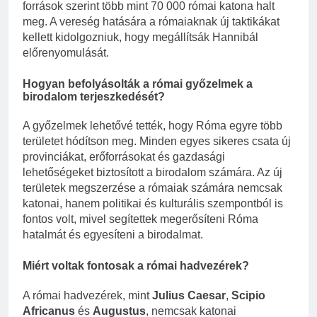
források szerint több mint 70 000 római katona halt
meg. A vereség hatására a rómaiaknak új taktikákat
kellett kidolgozniuk, hogy megállítsák Hannibál
előrenyomulását.
Hogyan befolyásolták a római győzelmek a
birodalom terjeszkedését?
A győzelmek lehetővé tették, hogy Róma egyre több
területet hódítson meg. Minden egyes sikeres csata új
provinciákat, erőforrásokat és gazdasági
lehetőségeket biztosított a birodalom számára. Az új
területek megszerzése a rómaiak számára nemcsak
katonai, hanem politikai és kulturális szempontból is
fontos volt, mivel segítettek megerősíteni Róma
hatalmát és egyesíteni a birodalmat.
Miért voltak fontosak a római hadvezérek?
A római hadvezérek, mint
Julius Caesar
,
Scipio
Africanus
és
Augustus
, nemcsak katonai