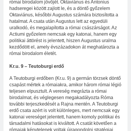
római birodalom jövőjét. Oktaviánus és Antonius
hadseregei között zajlott le, és a döntő győzelem
Oktaviánus, későbbi Augustus számára biztosította a
hatalmat. A csata után Augustus lett az egyedüli
uralkodó, és megalapította a római császárságot. Az
Actiumi győzelem nemcsak egy katonai, hanem egy
politikai áttörést is jelentett, hiszen Augustus uralma
kezdődött el, amely évszázadokon át meghatározta a
római birodalom életét.
Kr.u. 9 – Teutoburgi erdő
A Teutoburgi erdőben (Kr.u. 9) a germán törzsek döntő
csapást mértek a rómaiakra, amikor három római légió
teljesen elpusztult. A vereség megrázta a római
birodalmat, és véglegesen megakadályozta Róma
további terjeszkedését a Rajna mentén. A Teutoburgi
erdő csata azért is volt különleges, mert nemcsak egy
katonai vereséget jelentett, hanem komoly politikai és
társadalmi hatásokat is kiváltott. A csatát követően a
rómaiak kénytelenek voltak újragondolni stratégiai