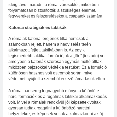
ideig távol maradni a római városoktól, miközben
folyamatosan biztosították a szükséges élelmet,
fegyvereket és felszereléseket a csapatok számára.
Katonai stratégiák és taktikák
A rómaiak katonai erejének titka nemcsak a
számokban rejlett, hanem a hadviselés terén
alkalmazott fejlett taktikákban is. Az egyik
legismertebb taktikai formációjuk a „tört” (testudo) volt,
amelyben a katonák szorosan egymás mellé álltak,
miközben pajzsokkal védték a testüket. Ez a formáció
különösen hasznos volt ostromok során, mivel
védelmet nyújtott a szemből érkező támadások ellen.
A római hadsereg legnagyobb előnye a különféle
harci formációk és a rugalmas taktikai alkalmazkodás
volt. Mivel a rómaiak rendkívül jól képzettek voltak,
gyorsan tudtak reagálni a különböző harctéri
helyzetekre, és képesek voltak alkalmazkodni az új