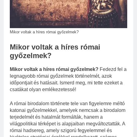
végkielégítés?
3 Nap Ezelőtt
Mikor voltak a híres római győzelmek?
Mikor voltak a híres római
győzelmek?
Mikor voltak a híres római győzelmek?
Fedezd fel a
legnagyobb római győzelmek történelmét, azok
időpontjait és hatásait. Ismerd meg, mi tette ezeket a
csatákat olyan emlékezetessé!
A római birodalom története tele van figyelemre méltó
katonai győzelmekkel, amelyek nemcsak a birodalom
terjedelmét és hatalmát formálták, hanem a
világpolitikai térképet is alapjaiban megváltoztatták. A
római hadsereg, amely szigorú fegyelemmel és