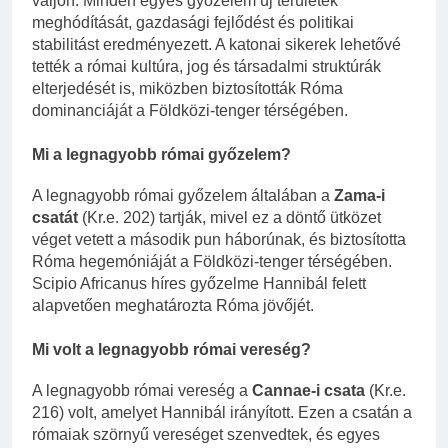
váljon. Minden egyes győzelem új területek
meghódítását, gazdasági fejlődést és politikai
stabilitást eredményezett. A katonai sikerek lehetővé
tették a római kultúra, jog és társadalmi struktúrák
elterjedését is, miközben biztosították Róma
dominanciáját a Földközi-tenger térségében.
Mi a legnagyobb római győzelem?
A legnagyobb római győzelem általában a
Zama-i
csatát
(Kr.e. 202) tartják, mivel ez a döntő ütközet
véget vetett a második pun háborúnak, és biztosította
Róma hegemóniáját a Földközi-tenger térségében.
Scipio Africanus híres győzelme Hannibál felett
alapvetően meghatározta Róma jövőjét.
Mi volt a legnagyobb római vereség?
A legnagyobb római vereség a
Cannae-i csata
(Kr.e.
216) volt, amelyet Hannibál irányított. Ezen a csatán a
rómaiak szörnyű vereséget szenvedtek, és egyes