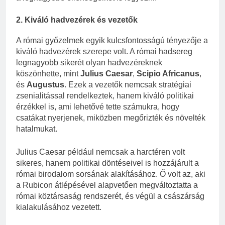
2. Kiváló hadvezérek és vezetők
A római győzelmek egyik kulcsfontosságú tényezője a
kiváló hadvezérek szerepe volt. A római hadsereg
legnagyobb sikerét olyan hadvezéreknek
köszönhette, mint
Julius Caesar
,
Scipio Africanus
,
és
Augustus
. Ezek a vezetők nemcsak stratégiai
zsenialitással rendelkeztek, hanem kiváló politikai
érzékkel is, ami lehetővé tette számukra, hogy
csatákat nyerjenek, miközben megőrizték és növelték
hatalmukat.
Julius Caesar például nemcsak a harctéren volt
sikeres, hanem politikai döntéseivel is hozzájárult a
római birodalom sorsának alakításához. Ő volt az, aki
a Rubicon átlépésével alapvetően megváltoztatta a
római köztársaság rendszerét, és végül a császárság
kialakulásához vezetett.