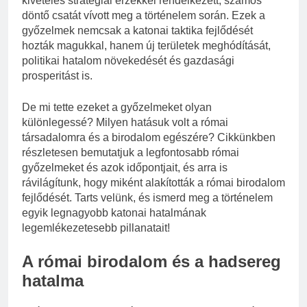
kivételes stratégiai érzékkel rendelkezett, számos
döntő csatát vívott meg a történelem során. Ezek a
győzelmek nemcsak a katonai taktika fejlődését
hozták magukkal, hanem új területek meghódítását,
politikai hatalom növekedését és gazdasági
prosperitást is.
De mi tette ezeket a győzelmeket olyan
különlegessé? Milyen hatásuk volt a római
társadalomra és a birodalom egészére? Cikkünkben
részletesen bemutatjuk a legfontosabb római
győzelmeket és azok időpontjait, és arra is
rávilágítunk, hogy miként alakították a római birodalom
fejlődését. Tarts velünk, és ismerd meg a történelem
egyik legnagyobb katonai hatalmának
legemlékezetesebb pillanatait!
A római birodalom és a hadsereg
hatalma