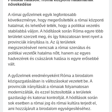
növekedése
A római győzelmek egyik legfontosabb
következménye, hogy megerősítették a római központi
hatalmat, és lehetővé tették, hogy a politikai vezetés
stabilabbá váljon. A hódítások során Róma egyre több
területet szerzett meg, és így fokozatosan teret nyert a
provinciák irányítása is. Az új területek
megszerzésével nemcsak a római szenátus és
politikai vezetők hatalma nőtt, hanem az egyes
hadvezérek és császárok hatása is egyre erősebbé
vált.
A győzelmek eredményeként Róma a birodalom
közigazgatásában is változásokat vezetett be. A
provinciák irányítását a rómaiak folyamatosan
modernizálták, és ezzel biztosították a területek
gazdasági és katonai kontrollját. A hódítások során
sok esetben a római jog és római kultúra terjedt el,
ami hozzájárult a birodalom egységesítéséhez.