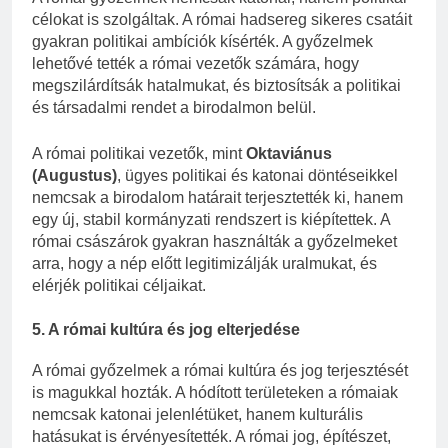
célokat is szolgáltak. A római hadsereg sikeres csatáit
gyakran politikai ambíciók kísérték. A győzelmek
lehetővé tették a római vezetők számára, hogy
megszilárdítsák hatalmukat, és biztosítsák a politikai
és társadalmi rendet a birodalmon belül.
A római politikai vezetők, mint
Oktaviánus
(Augustus)
, ügyes politikai és katonai döntéseikkel
nemcsak a birodalom határait terjesztették ki, hanem
egy új, stabil kormányzati rendszert is kiépítettek. A
római császárok gyakran használták a győzelmeket
arra, hogy a nép előtt legitimizálják uralmukat, és
elérjék politikai céljaikat.
5. A római kultúra és jog elterjedése
A római győzelmek a római kultúra és jog terjesztését
is magukkal hozták. A hódított területeken a rómaiak
nemcsak katonai jelenlétüket, hanem kulturális
hatásukat is érvényesítették. A római jog, építészet,