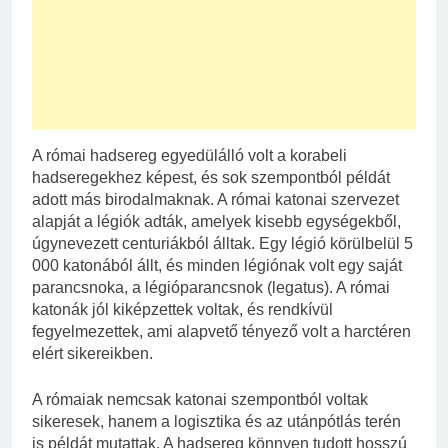
A római hadsereg egyedülálló volt a korabeli
hadseregekhez képest, és sok szempontból példát
adott más birodalmaknak. A római katonai szervezet
alapját a légiók adták, amelyek kisebb egységekből,
úgynevezett centuriákból álltak. Egy légió körülbelül 5
000 katonából állt, és minden légiónak volt egy saját
parancsnoka, a légióparancsnok (legatus). A római
katonák jól kiképzettek voltak, és rendkívül
fegyelmezettek, ami alapvető tényező volt a harctéren
elért sikereikben.
A rómaiak nemcsak katonai szempontból voltak
sikeresek, hanem a logisztika és az utánpótlás terén
is példát mutattak. A hadsereg könnyen tudott hosszú