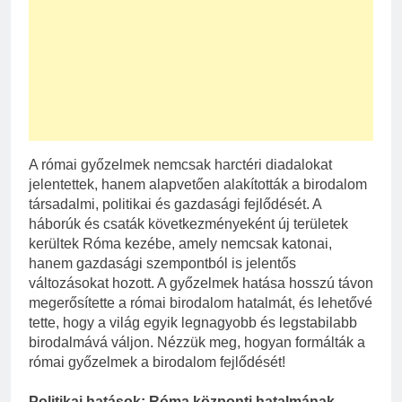
A római győzelmek nemcsak harctéri diadalokat
jelentettek, hanem alapvetően alakították a birodalom
társadalmi, politikai és gazdasági fejlődését. A
háborúk és csaták következményeként új területek
kerültek Róma kezébe, amely nemcsak katonai,
hanem gazdasági szempontból is jelentős
változásokat hozott. A győzelmek hatása hosszú távon
megerősítette a római birodalom hatalmát, és lehetővé
tette, hogy a világ egyik legnagyobb és legstabilabb
birodalmává váljon. Nézzük meg, hogyan formálták a
római győzelmek a birodalom fejlődését!
Politikai hatások: Róma központi hatalmának