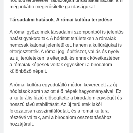
hódított területeken rabszolgamunkát alkalmaztak, ami
még inkább megerősítette gazdaságukat.
Társadalmi hatások: A római kultúra terjedése
A római győzelmek társadalmi szempontból is jelentős
hatást gyakoroltak. A hódított területeken a rómaiak
nemcsak katonai jelenlétüket, hanem a kultúrájukat is
elterjesztették. A római jog, építészet, vallás és nyelv
az új területeken is elterjedt, és ennek következtében
a rómaiak képesek voltak egyesíteni a birodalom
különböző népeit.
A római kultúra egyedülálló módon keveredett az új
hódítások során az ott élő népek hagyományaival. Ez
a kulturális fúzió elősegítette a birodalom egységét és
hosszú távú stabilitását. Az új területek lakói
fokozatosan asszimilálódtak, és a római kultúra
részévé váltak, ami a birodalom összetartásához
hozzájárult.