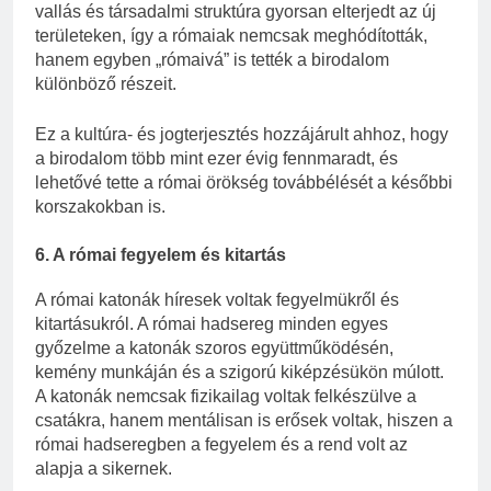
vallás és társadalmi struktúra gyorsan elterjedt az új
területeken, így a rómaiak nemcsak meghódították,
hanem egyben „rómaivá” is tették a birodalom
különböző részeit.
Ez a kultúra- és jogterjesztés hozzájárult ahhoz, hogy
a birodalom több mint ezer évig fennmaradt, és
lehetővé tette a római örökség továbbélését a későbbi
korszakokban is.
6. A római fegyelem és kitartás
A római katonák híresek voltak fegyelmükről és
kitartásukról. A római hadsereg minden egyes
győzelme a katonák szoros együttműködésén,
kemény munkáján és a szigorú kiképzésükön múlott.
A katonák nemcsak fizikailag voltak felkészülve a
csatákra, hanem mentálisan is erősek voltak, hiszen a
római hadseregben a fegyelem és a rend volt az
alapja a sikernek.