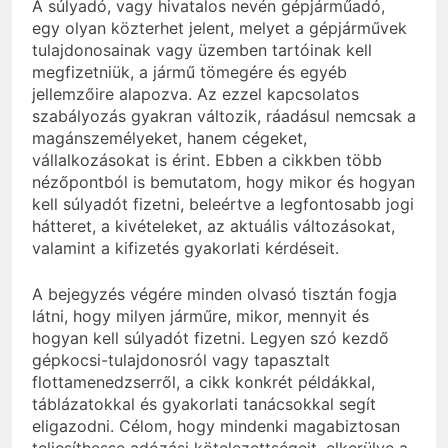
A súlyadó, vagy hivatalos nevén gépjárműadó,
egy olyan közterhet jelent, melyet a gépjárművek
tulajdonosainak vagy üzemben tartóinak kell
megfizetniük, a jármű tömegére és egyéb
jellemzőire alapozva. Az ezzel kapcsolatos
szabályozás gyakran változik, ráadásul nemcsak a
magánszemélyeket, hanem cégeket,
vállalkozásokat is érint. Ebben a cikkben több
nézőpontból is bemutatom, hogy mikor és hogyan
kell súlyadót fizetni, beleértve a legfontosabb jogi
hátteret, a kivételeket, az aktuális változásokat,
valamint a kifizetés gyakorlati kérdéseit.
A bejegyzés végére minden olvasó tisztán fogja
látni, hogy milyen járműre, mikor, mennyit és
hogyan kell súlyadót fizetni. Legyen szó kezdő
gépkocsi-tulajdonosról vagy tapasztalt
flottamenedzserről, a cikk konkrét példákkal,
táblázatokkal és gyakorlati tanácsokkal segít
eligazodni. Célom, hogy mindenki magabiztosan