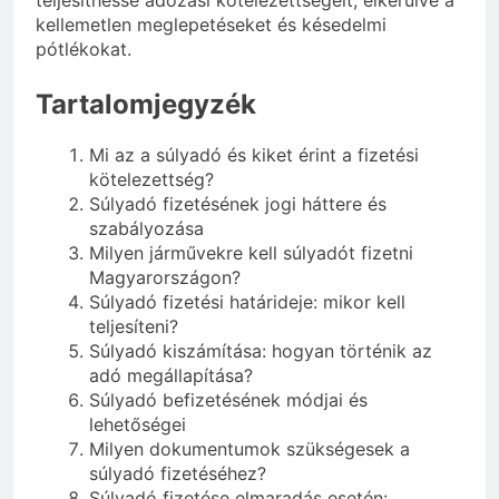
teljesíthesse adózási kötelezettségeit, elkerülve a
kellemetlen meglepetéseket és késedelmi
pótlékokat.
Tartalomjegyzék
Mi az a súlyadó és kiket érint a fizetési
kötelezettség?
Súlyadó fizetésének jogi háttere és
szabályozása
Milyen járművekre kell súlyadót fizetni
Magyarországon?
Súlyadó fizetési határideje: mikor kell
teljesíteni?
Súlyadó kiszámítása: hogyan történik az
adó megállapítása?
Súlyadó befizetésének módjai és
lehetőségei
Milyen dokumentumok szükségesek a
súlyadó fizetéséhez?
Súlyadó fizetése elmaradás esetén: