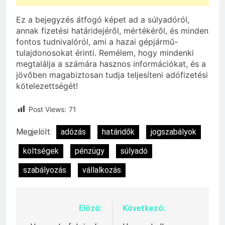
Ez a bejegyzés átfogó képet ad a súlyadóról,
annak fizetési határidejéről, mértékéről, és minden
fontos tudnivalóról, ami a hazai gépjármű-
tulajdonosokat érinti. Remélem, hogy mindenki
megtalálja a számára hasznos információkat, és a
jövőben magabiztosan tudja teljesíteni adófizetési
kötelezettségét!
Post Views:
71
Megjelölt:
adózás
határidők
jogszabályok
költségek
pénzügy
súlyadó
szabályozás
vállalkozás
Előző:
Következő:
Bejegyzés