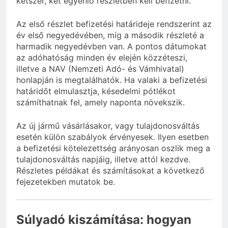
kétszer, két egyenlő részletben kell befizetni.
Az első részlet befizetési határideje rendszerint az
év első negyedévében, míg a második részleté a
harmadik negyedévben van. A pontos dátumokat
az adóhatóság minden év elején közzéteszi,
illetve a NAV (Nemzeti Adó- és Vámhivatal)
honlapján is megtalálhatók. Ha valaki a befizetési
határidőt elmulasztja, késedelmi pótlékot
számíthatnak fel, amely naponta növekszik.
Az új jármű vásárlásakor, vagy tulajdonosváltás
esetén külön szabályok érvényesek. Ilyen esetben
a befizetési kötelezettség arányosan oszlik meg a
tulajdonosváltás napjáig, illetve attól kezdve.
Részletes példákat és számításokat a következő
fejezetekben mutatok be.
Súlyadó kiszámítása: hogyan