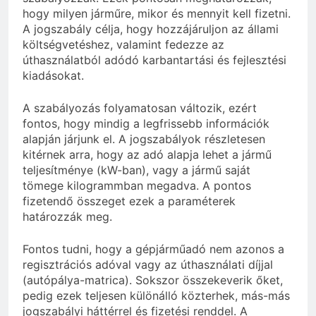
hogy milyen járműre, mikor és mennyit kell fizetni.
A jogszabály célja, hogy hozzájáruljon az állami
költségvetéshez, valamint fedezze az
úthasználatból adódó karbantartási és fejlesztési
kiadásokat.
A szabályozás folyamatosan változik, ezért
fontos, hogy mindig a legfrissebb információk
alapján járjunk el. A jogszabályok részletesen
kitérnek arra, hogy az adó alapja lehet a jármű
teljesítménye (kW-ban), vagy a jármű saját
tömege kilogrammban megadva. A pontos
fizetendő összeget ezek a paraméterek
határozzák meg.
Fontos tudni, hogy a gépjárműadó nem azonos a
regisztrációs adóval vagy az úthasználati díjjal
(autópálya-matrica). Sokszor összekeverik őket,
pedig ezek teljesen különálló közterhek, más-más
jogszabályi háttérrel és fizetési renddel. A