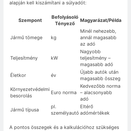
alapján kell kiszámítani a súlyadót:
Befolyásoló
Szempont
Magyarázat/Példa
Tényező
Minél nehezebb,
Jármű tömege
kg
annál magasabb
az adó
Nagyobb
Teljesítmény
kW
teljesítmény –
magasabb adó
Újabb autók után
Életkor
év
magasabb összeg
Kedvezőbb norma
Környezetvédelmi
Euro norma
– alacsonyabb
besorolás
adó
pl.
Eltérő
Jármű típusa
személyautó
adómértékek
A pontos összegek és a kalkulációhoz szükséges