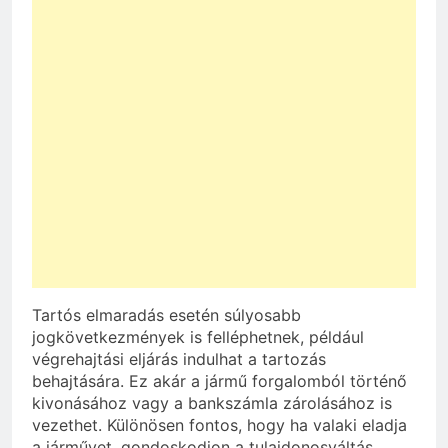
Tartós elmaradás esetén súlyosabb
jogkövetkezmények is felléphetnek, például
végrehajtási eljárás indulhat a tartozás
behajtására. Ez akár a jármű forgalomból történő
kivonásához vagy a bankszámla zárolásához is
vezethet. Különösen fontos, hogy ha valaki eladja
a járművet, gondoskodjon a tulajdonosváltás