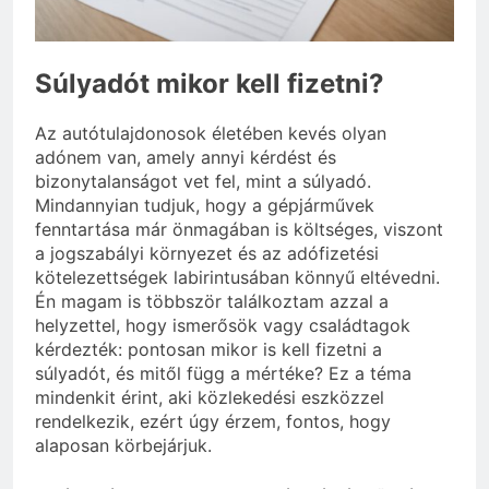
3 Nap Ezelőtt
Súlyadót mikor kell fizetni?
Az autótulajdonosok életében kevés olyan
adónem van, amely annyi kérdést és
bizonytalanságot vet fel, mint a súlyadó.
Mindannyian tudjuk, hogy a gépjárművek
fenntartása már önmagában is költséges, viszont
a jogszabályi környezet és az adófizetési
kötelezettségek labirintusában könnyű eltévedni.
Én magam is többször találkoztam azzal a
helyzettel, hogy ismerősök vagy családtagok
kérdezték: pontosan mikor is kell fizetni a
súlyadót, és mitől függ a mértéke? Ez a téma
mindenkit érint, aki közlekedési eszközzel
rendelkezik, ezért úgy érzem, fontos, hogy
alaposan körbejárjuk.