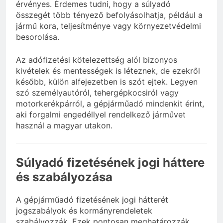
érvényes. Érdemes tudni, hogy a súlyadó
összegét több tényező befolyásolhatja, például a
jármű kora, teljesítménye vagy környezetvédelmi
besorolása.
Az adófizetési kötelezettség alól bizonyos
kivételek és mentességek is léteznek, de ezekről
később, külön alfejezetben is szót ejtek. Legyen
szó személyautóról, tehergépkocsiról vagy
motorkerékpárról, a gépjárműadó mindenkit érint,
aki forgalmi engedéllyel rendelkező járművet
használ a magyar utakon.
Súlyadó fizetésének jogi háttere
és szabályozása
A gépjárműadó fizetésének jogi hátterét
jogszabályok és kormányrendeletek
szabályozzák. Ezek pontosan meghatározzák,