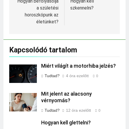
navigáció
Hogyan befolyásolja
Hogyan kell
a születési
szkennelni?
horoszkópunk az
életünket?
Kapcsolódó tartalom
Miért világít a motorhiba jelzés?
Tudtad?
4 óra ezelőtt
0
Mit jelent az alacsony
vérnyomás?
Tudtad?
12 óra ezelőtt
0
Hogyan kell glettelni?