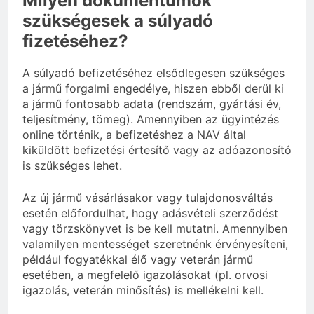
Milyen dokumentumok
szükségesek a súlyadó
fizetéséhez?
A súlyadó befizetéséhez elsődlegesen szükséges
a jármű forgalmi engedélye, hiszen ebből derül ki
a jármű fontosabb adata (rendszám, gyártási év,
teljesítmény, tömeg). Amennyiben az ügyintézés
online történik, a befizetéshez a NAV által
kiküldött befizetési értesítő vagy az adóazonosító
is szükséges lehet.
Az új jármű vásárlásakor vagy tulajdonosváltás
esetén előfordulhat, hogy adásvételi szerződést
vagy törzskönyvet is be kell mutatni. Amennyiben
valamilyen mentességet szeretnénk érvényesíteni,
például fogyatékkal élő vagy veterán jármű
esetében, a megfelelő igazolásokat (pl. orvosi
igazolás, veterán minősítés) is mellékelni kell.