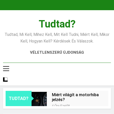
Ugrás
a
tartalomra
Tudtad?
Tudtad, Mi Kell, Mihez Kell, Mit Kell Tudni, Miért Kell, Mikor
Kell, Hogyan Kell? Kérdések És Válaszok.
VÉLETLENSZERŰ ÚJDONSÁG
Miért világít a motorhiba
TUDTAD?
jelzés?
4 Óra Ezelőtt
Mit jelent az alacsony