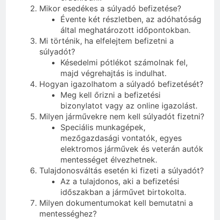
Mikor esedékes a súlyadó befizetése?
Évente két részletben, az adóhatóság
által meghatározott időpontokban.
Mi történik, ha elfelejtem befizetni a
súlyadót?
Késedelmi pótlékot számolnak fel,
majd végrehajtás is indulhat.
Hogyan igazolhatom a súlyadó befizetését?
Meg kell őrizni a befizetési
bizonylatot vagy az online igazolást.
Milyen járművekre nem kell súlyadót fizetni?
Speciális munkagépek,
mezőgazdasági vontatók, egyes
elektromos járművek és veterán autók
mentességet élvezhetnek.
Tulajdonosváltás esetén ki fizeti a súlyadót?
Az a tulajdonos, aki a befizetési
időszakban a járművet birtokolta.
Milyen dokumentumokat kell bemutatni a
mentességhez?