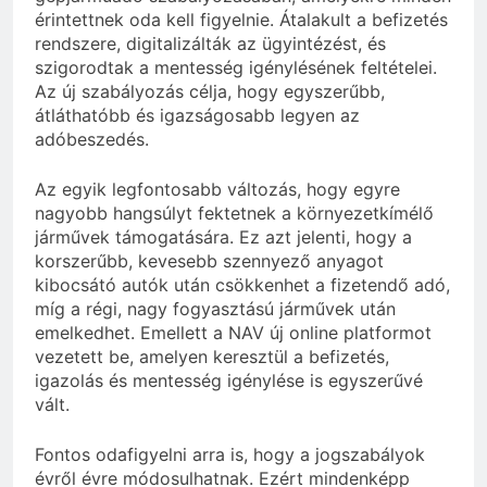
érintettnek oda kell figyelnie. Átalakult a befizetés
rendszere, digitalizálták az ügyintézést, és
szigorodtak a mentesség igénylésének feltételei.
Az új szabályozás célja, hogy egyszerűbb,
átláthatóbb és igazságosabb legyen az
adóbeszedés.
Az egyik legfontosabb változás, hogy egyre
nagyobb hangsúlyt fektetnek a környezetkímélő
járművek támogatására. Ez azt jelenti, hogy a
korszerűbb, kevesebb szennyező anyagot
kibocsátó autók után csökkenhet a fizetendő adó,
míg a régi, nagy fogyasztású járművek után
emelkedhet. Emellett a NAV új online platformot
vezetett be, amelyen keresztül a befizetés,
igazolás és mentesség igénylése is egyszerűvé
vált.
Fontos odafigyelni arra is, hogy a jogszabályok
évről évre módosulhatnak. Ezért mindenképp