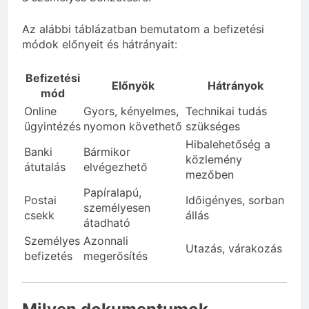
Az alábbi táblázatban bemutatom a befizetési
módok előnyeit és hátrányait:
Befizetési
Előnyök
Hátrányok
mód
Online
Gyors, kényelmes,
Technikai tudás
ügyintézés
nyomon követhető
szükséges
Hibalehetőség a
Banki
Bármikor
közlemény
átutalás
elvégezhető
mezőben
Papíralapú,
Postai
Időigényes, sorban
személyesen
csekk
állás
átadható
Személyes
Azonnali
Utazás, várakozás
befizetés
megerősítés