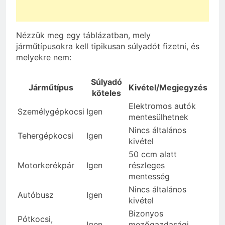
Nézzük meg egy táblázatban, mely
járműtípusokra kell tipikusan súlyadót fizetni, és
melyekre nem:
Súlyadó
Járműtípus
Kivétel/Megjegyzés
köteles
Elektromos autók
Személygépkocsi
Igen
mentesülhetnek
Nincs általános
Tehergépkocsi
Igen
kivétel
50 ccm alatt
Motorkerékpár
Igen
részleges
mentesség
Nincs általános
Autóbusz
Igen
kivétel
Bizonyos
Pótkocsi,
Igen
mezőgazdasági