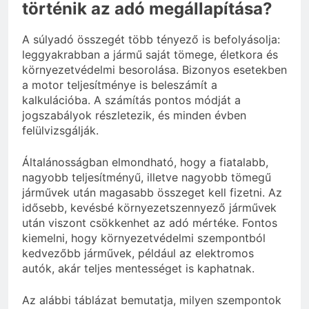
történik az adó megállapítása?
A súlyadó összegét több tényező is befolyásolja:
leggyakrabban a jármű saját tömege, életkora és
környezetvédelmi besorolása. Bizonyos esetekben
a motor teljesítménye is beleszámít a
kalkulációba. A számítás pontos módját a
jogszabályok részletezik, és minden évben
felülvizsgálják.
Általánosságban elmondható, hogy a fiatalabb,
nagyobb teljesítményű, illetve nagyobb tömegű
járművek után magasabb összeget kell fizetni. Az
idősebb, kevésbé környezetszennyező járművek
után viszont csökkenhet az adó mértéke. Fontos
kiemelni, hogy környezetvédelmi szempontból
kedvezőbb járművek, például az elektromos
autók, akár teljes mentességet is kaphatnak.
Az alábbi táblázat bemutatja, milyen szempontok