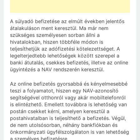
A súlyadó befizetése az elmúlt években jelentős
átalakuláson ment keresztül. Ma már nem
szükséges személyesen sorban állni a
hivatalokban, hiszen többféle módon is
teljesíthetjük az adófizetési kötelezettséget. A
legelterjedtebb lehetőségek között szerepel a
banki átutalás, csekkes befizetés, illetve az online
ügyintézés a NAV rendszerén keresztül.
Az online befizetés gyorsabbá és kényelmesebbé
teszi a folyamatot, hiszen egy NAV-azonosító
segítségével otthonról vagy akár mobiltelefonról
is elintézhető. Emellett továbbra is lehetőség van
postán csekket kérni, amelyen keresztül a
postahivatalban is teljesíthető a befizetés. Végül,
de nem utolsósorban, néhány bankfiókban és
önkormányzati ügyfélszolgálaton is van lehetőség
a személyes befizetésre.