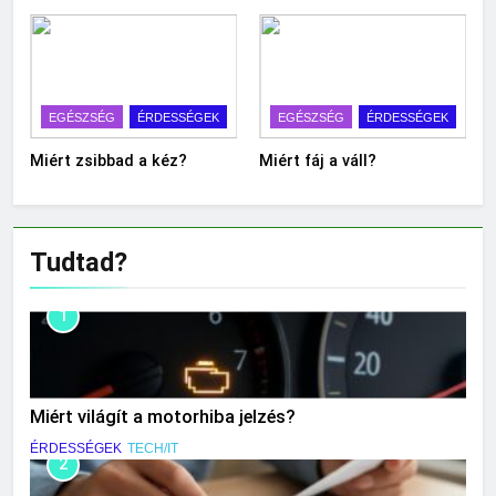
EGÉSZSÉG
ÉRDESSÉGEK
EGÉSZSÉG
ÉRDESSÉGEK
Miért zsibbad a kéz?
Miért fáj a váll?
Tudtad?
1
Miért világít a motorhiba jelzés?
ÉRDESSÉGEK
TECH/IT
2