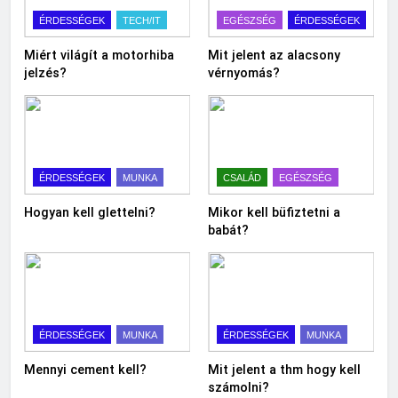
ÉRDESSÉGEK
TECH/IT
EGÉSZSÉG
ÉRDESSÉGEK
Miért világít a motorhiba
Mit jelent az alacsony
jelzés?
vérnyomás?
ÉRDESSÉGEK
MUNKA
CSALÁD
EGÉSZSÉG
Hogyan kell glettelni?
Mikor kell büfiztetni a
babát?
ÉRDESSÉGEK
MUNKA
ÉRDESSÉGEK
MUNKA
Mennyi cement kell?
Mit jelent a thm hogy kell
számolni?