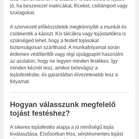
jó, ha beszerezel matricákat, filceket, csillámport vagy
szalagokat.
A szervezett előkészületek megkönnyítik a munkát és
csökkentik a káoszt. Kis tálcákra vagy tojástartókra is
szükséged lehet, hogy a festett tojásokat
biztonságosan száríthasd. A munkafolyamat során
érdemes védőterítőt vagy régi újságpapírt használni
az asztalon, hogy ne legyen minden festékes. Így
minden kéznél lesz, amikor belevágsz a
tojásfestésbe, és garantáltan élvezetesebb lesz a
folyamat.
Hogyan válasszunk megfelelő
tojást festéshez?
A sikeres tojásfestés alapja a jó minőségű tojás
kiválasztása. Elsősorban friss, sérülésmentes tojást