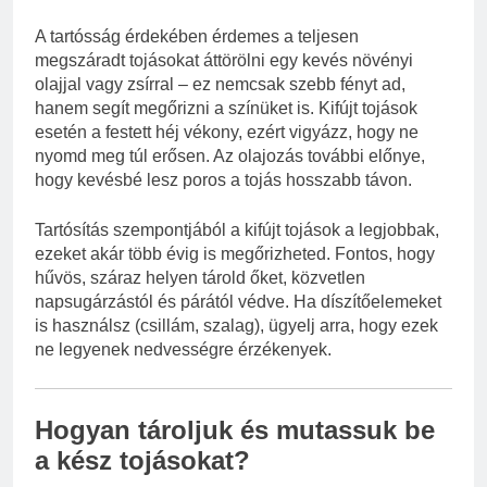
A tartósság érdekében érdemes a teljesen
megszáradt tojásokat áttörölni egy kevés növényi
olajjal vagy zsírral – ez nemcsak szebb fényt ad,
hanem segít megőrizni a színüket is. Kifújt tojások
esetén a festett héj vékony, ezért vigyázz, hogy ne
nyomd meg túl erősen. Az olajozás további előnye,
hogy kevésbé lesz poros a tojás hosszabb távon.
Tartósítás szempontjából a kifújt tojások a legjobbak,
ezeket akár több évig is megőrizheted. Fontos, hogy
hűvös, száraz helyen tárold őket, közvetlen
napsugárzástól és párától védve. Ha díszítőelemeket
is használsz (csillám, szalag), ügyelj arra, hogy ezek
ne legyenek nedvességre érzékenyek.
Hogyan tároljuk és mutassuk be
a kész tojásokat?