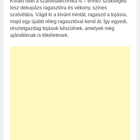
Kiváló ötlet a szalvétatechnika is – ehhez szükséged
lesz dekupázs ragasztóra és vékony, színes
szalvétára. Vágd ki a kívánt mintát, ragaszd a tojásra,
majd egy újabb réteg ragasztóval kend át. Így egyedi,
részletgazdag tojások készülnek, amelyek még
ajándéknak is tökéletesek.