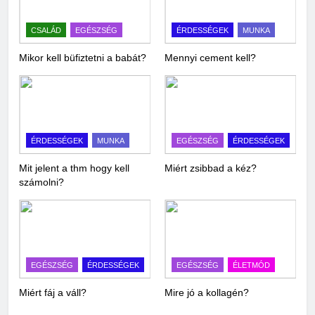
CSALÁD
EGÉSZSÉG
ÉRDESSÉGEK
MUNKA
Mikor kell büfiztetni a babát?
Mennyi cement kell?
ÉRDESSÉGEK
MUNKA
EGÉSZSÉG
ÉRDESSÉGEK
Mit jelent a thm hogy kell
Miért zsibbad a kéz?
számolni?
EGÉSZSÉG
ÉRDESSÉGEK
EGÉSZSÉG
ÉLETMÓD
Miért fáj a váll?
Mire jó a kollagén?