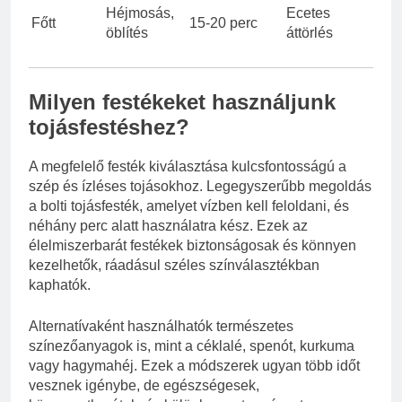
Héjmosás,
Ecetes
Főtt
15-20 perc
öblítés
áttörlés
Milyen festékeket használjunk
tojásfestéshez?
A megfelelő festék kiválasztása kulcsfontosságú a
szép és ízléses tojásokhoz. Legegyszerűbb megoldás
a bolti tojásfesték, amelyet vízben kell feloldani, és
néhány perc alatt használatra kész. Ezek az
élelmiszerbarát festékek biztonságosak és könnyen
kezelhetők, ráadásul széles színválasztékban
kaphatók.
Alternatívaként használhatók természetes
színezőanyagok is, mint a céklalé, spenót, kurkuma
vagy hagymahéj. Ezek a módszerek ugyan több időt
vesznek igénybe, de egészségesek,