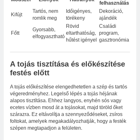
felhasználás
Tartós, nem
Időigényes,
Dekoráció,
Kifújt
romlik meg
törékeny
ajándék
Rövid
Családi
Gyorsabb,
Főtt
eltarthatóság,
program,
elfogyasztható
hűtést igényel
gasztronómia
A tojás tisztítása és előkészítése
festés előtt
A tojás előkészítése elengedhetetlen a szép és tartós
végeredményhez. Legelső lépés a tojás héjának
alapos tisztítása. Ehhez langyos, enyhén sós vagy
ecetes vízben mosd át a tojásokat, majd töröld őket
szárazra. Ez eltávolítja a szennyeződéseket, zsíros
foltokat, amelyek megakadályozhatják, hogy a festék
szépen megtapadjon a felületen.