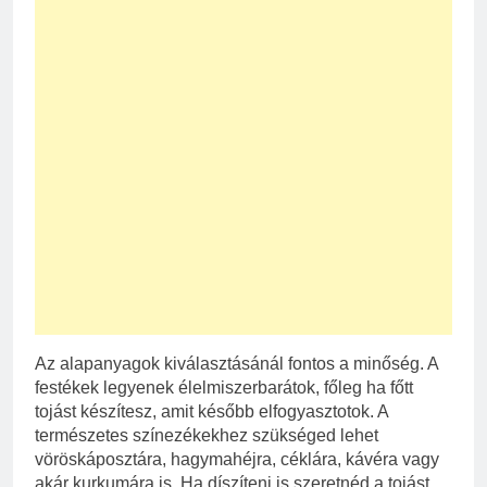
Az alapanyagok kiválasztásánál fontos a minőség. A
festékek legyenek élelmiszerbarátok, főleg ha főtt
tojást készítesz, amit később elfogyasztotok. A
természetes színezékekhez szükséged lehet
vöröskáposztára, hagymahéjra, céklára, kávéra vagy
akár kurkumára is. Ha díszíteni is szeretnéd a tojást,