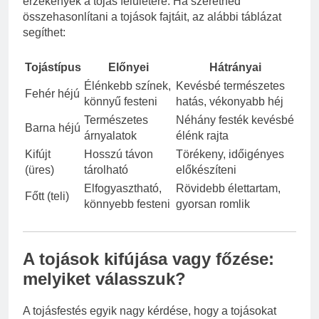
érzékenyek a tojás felületére. Ha szeretnéd
összehasonlítani a tojások fajtáit, az alábbi táblázat
segíthet:
Tojástípus
Előnyei
Hátrányai
Élénkebb színek,
Kevésbé természetes
Fehér héjú
könnyű festeni
hatás, vékonyabb héj
Természetes
Néhány festék kevésbé
Barna héjú
árnyalatok
élénk rajta
Kifújt
Hosszú távon
Törékeny, időigényes
(üres)
tárolható
előkészíteni
Elfogyasztható,
Rövidebb élettartam,
Főtt (teli)
könnyebb festeni
gyorsan romlik
A tojások kifújása vagy főzése:
melyiket válasszuk?
A tojásfestés egyik nagy kérdése, hogy a tojásokat