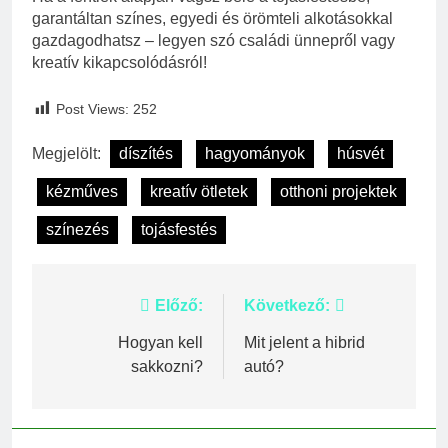
garantáltan színes, egyedi és örömteli alkotásokkal
gazdagodhatsz – legyen szó családi ünnepről vagy
kreatív kikapcsolódásról!
Post Views:
252
Megjelölt:
díszítés
hagyományok
húsvét
kézműves
kreatív ötletek
otthoni projektek
színezés
tojásfestés
Bejegyzés
Előző:
Következő:
navigáció
Hogyan kell
Mit jelent a hibrid
sakkozni?
autó?