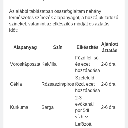
Az alábbi táblázatban összefoglaltam néhány
természetes színezék alapanyagot, a hozzájuk tartozó
színeket, valamint az elkészítés módját és áztatási
időt:
Ajánlott
Alapanyag
Szín
Elkészítés
áztatás
Főzd fel, só
Vöröskáposzta
Kék/lila
és ecet
2-8 óra
hozzáadása
Szeleteld,
Cékla
Rózsaszín/piros
főzd, ecet
2-8 óra
hozzáadása
2-3
evőkanál
Kurkuma
Sárga
2-6 óra
por 5dl
vízhez
Lefőzött,