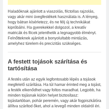
Haladóknak ajánlott a viaszolás, filctollas rajzolás,
vagy akár mini üvegfestékek használata is. A lényeg,
hogy bátran kísérletezz, és ne félj új technikákat
kipróbálni. Ha gyerekekkel dolgozol, a kreatív
matricák és filcek jelenthetik a legnagyobb élményt.
Felnőtteknek ajánlott a bonyolultabb mintázás,
amelyhez türelem és precizitás szükséges.
A festett tojások szárítása és
tartósítása
A festés után az egyik legfontosabb lépés a tojások
megfelelő szárítása. Ha túl hamar érinted meg a tojást,
a festék elkenődhet vagy foltos maradhat. Legjobb, ha
minden tojásnak külön helyet biztosítasz:
tojástartóban, pohár peremén, vagy akár fogpiszkálóra
állítva szárítod őket, ahol a levegő minden oldalról éri.