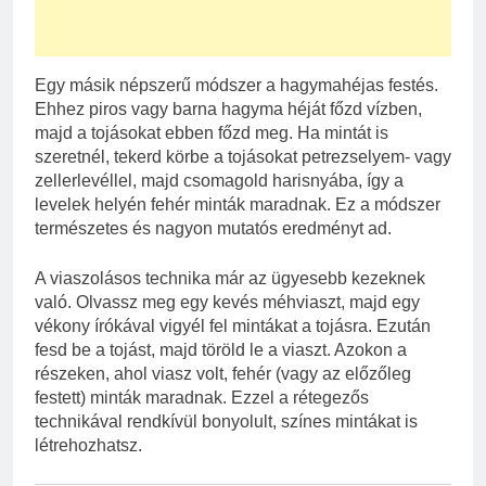
Egy másik népszerű módszer a hagymahéjas festés.
Ehhez piros vagy barna hagyma héját főzd vízben,
majd a tojásokat ebben főzd meg. Ha mintát is
szeretnél, tekerd körbe a tojásokat petrezselyem- vagy
zellerlevéllel, majd csomagold harisnyába, így a
levelek helyén fehér minták maradnak. Ez a módszer
természetes és nagyon mutatós eredményt ad.
A viaszolásos technika már az ügyesebb kezeknek
való. Olvassz meg egy kevés méhviaszt, majd egy
vékony írókával vigyél fel mintákat a tojásra. Ezután
fesd be a tojást, majd töröld le a viaszt. Azokon a
részeken, ahol viasz volt, fehér (vagy az előzőleg
festett) minták maradnak. Ezzel a rétegezős
technikával rendkívül bonyolult, színes mintákat is
létrehozhatsz.