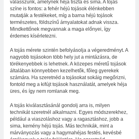
válasszunk, amelynek héja tiszta és sima. A tojás
színe is fontos: a fehér héjú tojások élénkebben
mutatják a festékeket, míg a barna héjú tojások
természetes, földszínű árnyalatokat adnak vissza.
Mindkettőnek megvannak a maga előnyei, így
érdemes kísérletezni.
A tojás mérete szintén befolyásolja a végeredményt. A
nagyobb tojásokon több hely jut a mintázásra, de
törékenyebbek is lehetnek. A közepes méretű tojások
általában könnyebben kezelhetők, főleg gyerekek
számára. Ha szeretnéd a tojásokat sokáig megőrizni,
fontold meg a kifújt tojások használatát, amelyek héja
üres, és így nem romlanak meg.
A tojás kiválasztásánál gondolj arra is, milyen
technikát szeretnél alkalmazni. Egyes módszerekhez,
például a viaszoláshoz vagy a ragasztáshoz, jobb a
sima, kemény héjú tojás. Más technikák, mint a
márványozás vagy a hagymahéjas festés, kevésbé