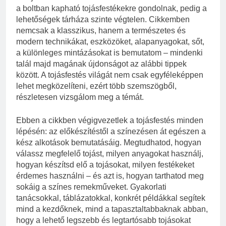
a boltban kapható tojásfestékekre gondolnak, pedig a
lehetőségek tárháza szinte végtelen. Cikkemben
nemcsak a klasszikus, hanem a természetes és
modern technikákat, eszközöket, alapanyagokat, sőt,
a különleges mintázásokat is bemutatom – mindenki
talál majd magának újdonságot az alábbi tippek
között. A tojásfestés világát nem csak egyféleképpen
lehet megközelíteni, ezért több szemszögből,
részletesen vizsgálom meg a témát.
Ebben a cikkben végigvezetlek a tojásfestés minden
lépésén: az előkészítéstől a színezésen át egészen a
kész alkotások bemutatásáig. Megtudhatod, hogyan
válassz megfelelő tojást, milyen anyagokat használj,
hogyan készítsd elő a tojásokat, milyen festékeket
érdemes használni – és azt is, hogyan tarthatod meg
sokáig a színes remekműveket. Gyakorlati
tanácsokkal, táblázatokkal, konkrét példákkal segítek
mind a kezdőknek, mind a tapasztaltabbaknak abban,
hogy a lehető legszebb és legtartósabb tojásokat