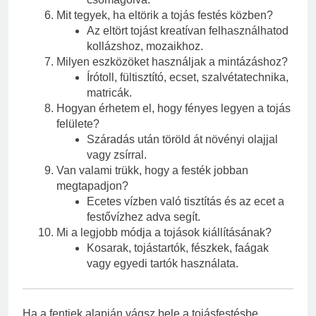
Mit tegyek, ha eltörik a tojás festés közben?
Az eltört tojást kreatívan felhasználhatod
kollázshoz, mozaikhoz.
Milyen eszközöket használjak a mintázáshoz?
Írótoll, fültisztító, ecset, szalvétatechnika,
matricák.
Hogyan érhetem el, hogy fényes legyen a tojás
felülete?
Száradás után töröld át növényi olajjal
vagy zsírral.
Van valami trükk, hogy a festék jobban
megtapadjon?
Ecetes vízben való tisztítás és az ecet a
festővízhez adva segít.
Mi a legjobb módja a tojások kiállításának?
Kosarak, tojástartók, fészkek, faágak
vagy egyedi tartók használata.
Ha a fentiek alapján vágsz bele a tojásfestésbe,