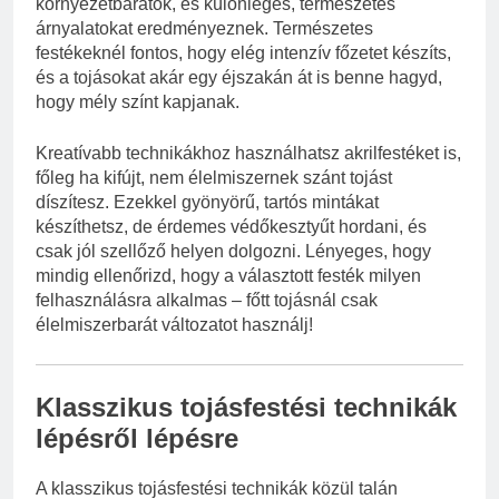
környezetbarátok, és különleges, természetes
árnyalatokat eredményeznek. Természetes
festékeknél fontos, hogy elég intenzív főzetet készíts,
és a tojásokat akár egy éjszakán át is benne hagyd,
hogy mély színt kapjanak.
Kreatívabb technikákhoz használhatsz akrilfestéket is,
főleg ha kifújt, nem élelmiszernek szánt tojást
díszítesz. Ezekkel gyönyörű, tartós mintákat
készíthetsz, de érdemes védőkesztyűt hordani, és
csak jól szellőző helyen dolgozni. Lényeges, hogy
mindig ellenőrizd, hogy a választott festék milyen
felhasználásra alkalmas – főtt tojásnál csak
élelmiszerbarát változatot használj!
Klasszikus tojásfestési technikák
lépésről lépésre
A klasszikus tojásfestési technikák közül talán