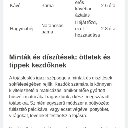
erős
Kávé
Barna
2-6 óra
kávéban
áztatás
Héját főzd,
Narancsos-
Hagymahéj
ecet
2-8 óra
barna
hozzáadása
Minták és díszítések: ötletek és
tippek kezdőknek
A tojásfestés igazi szépsége a minták és díszítések
sokféleségében rejlik. Kezdők számára is könnyen
kivitelezhető a matricázás, amikor előre gyártott
húsvéti matricákat ragasztunk a kész, megszáradt
tojásokra. Szintén egyszerű módszer a pöttyözés:
fültisztító pálcikával vagy ecset végével pöttyöket,
virágokat, leveleket festhetsz a tojásra.