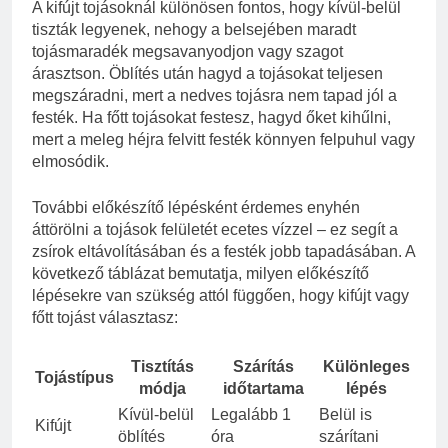
A kifújt tojásoknál különösen fontos, hogy kívül-belül
tiszták legyenek, nehogy a belsejében maradt
tojásmaradék megsavanyodjon vagy szagot
árasztson. Öblítés után hagyd a tojásokat teljesen
megszáradni, mert a nedves tojásra nem tapad jól a
festék. Ha főtt tojásokat festesz, hagyd őket kihűlni,
mert a meleg héjra felvitt festék könnyen felpuhul vagy
elmosódik.
További előkészítő lépésként érdemes enyhén
áttörölni a tojások felületét ecetes vízzel – ez segít a
zsírok eltávolításában és a festék jobb tapadásában. A
következő táblázat bemutatja, milyen előkészítő
lépésekre van szükség attól függően, hogy kifújt vagy
főtt tojást választasz:
Tisztítás
Szárítás
Különleges
Tojástípus
módja
időtartama
lépés
Kívül-belül
Legalább 1
Belül is
Kifújt
öblítés
óra
szárítani