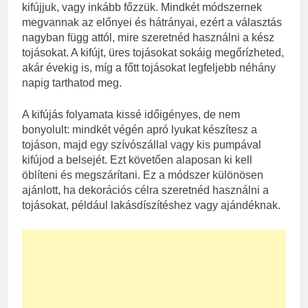
kifújjuk, vagy inkább főzzük. Mindkét módszernek
megvannak az előnyei és hátrányai, ezért a választás
nagyban függ attól, mire szeretnéd használni a kész
tojásokat. A kifújt, üres tojásokat sokáig megőrízheted,
akár évekig is, míg a főtt tojásokat legfeljebb néhány
napig tarthatod meg.
A kifújás folyamata kissé időigényes, de nem
bonyolult: mindkét végén apró lyukat készítesz a
tojáson, majd egy szívószállal vagy kis pumpával
kifújod a belsejét. Ezt követően alaposan ki kell
öblíteni és megszárítani. Ez a módszer különösen
ajánlott, ha dekorációs célra szeretnéd használni a
tojásokat, például lakásdíszítéshez vagy ajándéknak.