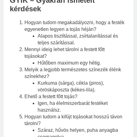
GYIK – Gyakran ismételt
kérdések
Hogyan tudom megakadályozni, hogy a festék
egyenetlen legyen a tojás héján?
Alapos tisztítással, zsírtalanítással és
teljes szárítással.
Mennyi ideig lehet tárolni a festett főtt
tojásokat?
Hűtőben maximum egy hétig.
Melyik a legjobb természetes színezék élénk
színekhez?
Kurkuma (sárga), cékla (piros),
vöröskáposzta (kékes-lila).
Ehető a festett főtt tojás?
Igen, ha élelmiszerbarát festéket
használsz.
Hogyan tudom a kifújt tojásokat hosszú távon
tárolni?
Száraz, hűvös helyen, puha anyagba
csomagolva.