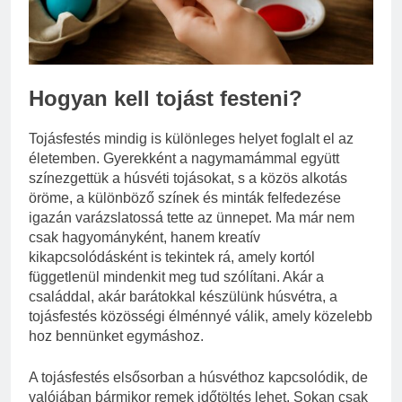
CRP?
3 Nap Ezelőtt
Hogyan kell tojást festeni?
Tojásfestés mindig is különleges helyet foglalt el az
életemben. Gyerekként a nagymamámmal együtt
színezgettük a húsvéti tojásokat, s a közös alkotás
öröme, a különböző színek és minták felfedezése
igazán varázslatossá tette az ünnepet. Ma már nem
csak hagyományként, hanem kreatív
kikapcsolódásként is tekintek rá, amely kortól
függetlenül mindenkit meg tud szólítani. Akár a
családdal, akár barátokkal készülünk húsvétra, a
tojásfestés közösségi élménnyé válik, amely közelebb
hoz bennünket egymáshoz.
A tojásfestés elsősorban a húsvéthoz kapcsolódik, de
valójában bármikor remek időtöltés lehet. Sokan csak