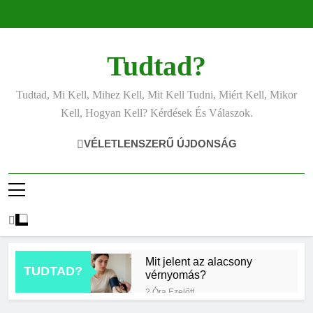
Ugrás
a
tartalomra
Tudtad?
Tudtad, Mi Kell, Mihez Kell, Mit Kell Tudni, Miért Kell, Mikor
Kell, Hogyan Kell? Kérdések És Válaszok.
VÉLETLENSZERŰ ÚJDONSÁG
Mit jelent az alacsony
TUDTAD?
vérnyomás?
2 Óra Ezelőtt
Hogyan kell glettelni?