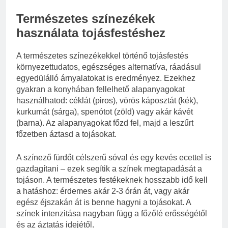
Természetes színezékek
használata tojásfestéshez
A természetes színezékekkel történő tojásfestés
környezettudatos, egészséges alternatíva, ráadásul
egyedülálló árnyalatokat is eredményez. Ezekhez
gyakran a konyhában fellelhető alapanyagokat
használhatod: céklát (piros), vörös káposztát (kék),
kurkumát (sárga), spenótot (zöld) vagy akár kávét
(barna). Az alapanyagokat főzd fel, majd a leszűrt
főzetben áztasd a tojásokat.
A színező fürdőt célszerű sóval és egy kevés ecettel is
gazdagítani – ezek segítik a színek megtapadását a
tojáson. A természetes festékeknek hosszabb idő kell
a hatáshoz: érdemes akár 2-3 órán át, vagy akár
egész éjszakán át is benne hagyni a tojásokat. A
színek intenzitása nagyban függ a főzőlé erősségétől
és az áztatás idejétől.