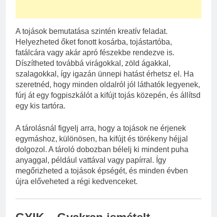
A tojások bemutatása szintén kreatív feladat.
Helyezheted őket fonott kosárba, tojástartóba,
fatálcára vagy akár apró fészekbe rendezve is.
Díszítheted továbbá virágokkal, zöld ágakkal,
szalagokkal, így igazán ünnepi hatást érhetsz el. Ha
szeretnéd, hogy minden oldalról jól láthatók legyenek,
fúrj át egy fogpiszkálót a kifújt tojás közepén, és állítsd
egy kis tartóra.
A tárolásnál figyelj arra, hogy a tojások ne érjenek
egymáshoz, különösen, ha kifújt és törékeny héjjal
dolgozol. A tároló dobozban bélelj ki mindent puha
anyaggal, például vattával vagy papírral. Így
megőrizheted a tojások épségét, és minden évben
újra előveheted a régi kedvenceket.