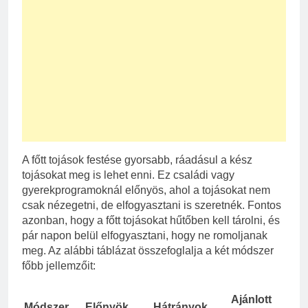
A főtt tojások festése gyorsabb, ráadásul a kész
tojásokat meg is lehet enni. Ez családi vagy
gyerekprogramoknál előnyös, ahol a tojásokat nem
csak nézegetni, de elfogyasztani is szeretnék. Fontos
azonban, hogy a főtt tojásokat hűtőben kell tárolni, és
pár napon belül elfogyasztani, hogy ne romoljanak
meg. Az alábbi táblázat összefoglalja a két módszer
főbb jellemzőit:
Ajánlott
Módszer
Előnyök
Hátrányok