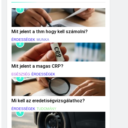
1
Mit jelent a thm hogy kell számolni?
ÉRDESSÉGEK
MUNKA
2
Mit jelent a magas CRP?
EGÉSZSÉG
ÉRDESSÉGEK
3
Mi kell az eredetiségvizsgálathoz?
ÉRDESSÉGEK
TUDOMÁNY
4