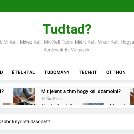
Tudtad?
 Mi Kell, Mihez Kell, Mit Kell Tudni, Miért Kell, Mikor Kell, Hogy
Kérdések És Válaszok.
ÁD
ÉTEL-ITAL
TUDOMÁNY
TECH/IT
OTTHON
l?
Mit jelent a thm hogy kell számolni?
16 Óra Ezelőtt
Mire jó a kollagén?
Mennyi a v
2 Nap Ezelőtt
2 Nap Ezelőtt
s CRP?
Mikor kell tetőt cserélni?
a szóbeli nyelvtudásodat?
3 Nap Ezelőtt