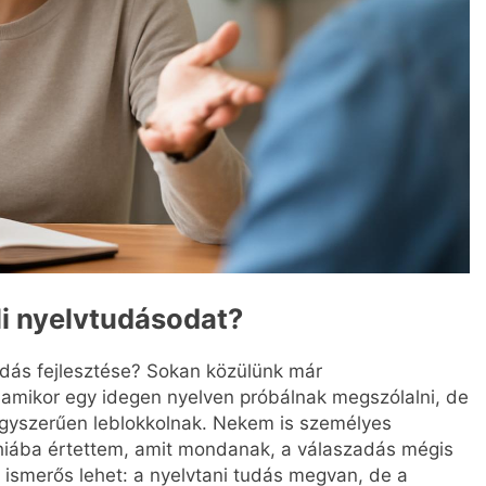
eli nyelvtudásodat?
tudás fejlesztése? Sokan közülünk már
, amikor egy idegen nyelven próbálnak megszólalni, de
gyszerűen leblokkolnak. Nekem is személyes
 hiába értettem, amit mondanak, a válaszadás mégis
ismerős lehet: a nyelvtani tudás megvan, de a