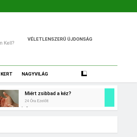
VÉLETLENSZERŰ ÚJDONSÁG
an Kell?
KERT
NAGYVILÁG
Miért zsibbad a kéz?
24 Óra Ezelőtt
égkielégítés?
Mit jelent a magas vérnyomás?
3 Nap Ezelőtt