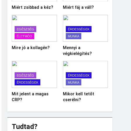
Miért zsibbad a kéz?
Miért fáj a váll?
EGÉSZSÉG
ÉRDESSÉGEK
ÉLETMÓD
MUNKA
Mire jó a kollagén?
Mennyi a
végkielégítés?
EGÉSZSÉG
ÉRDESSÉGEK
ÉRDESSÉGEK
MUNKA
Mit jelent a magas
Mikor kell tetőt
CRP?
cserélni?
Tudtad?