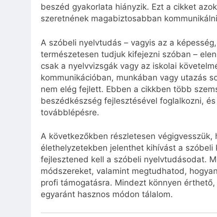
beszéd gyakorlata hiányzik. Ezt a cikket azo
szeretnének magabiztosabban kommunikálni 
A szóbeli nyelvtudás – vagyis az a képesség
természetesen tudjuk kifejezni szóban – ele
csak a nyelvvizsgák vagy az iskolai követel
kommunikációban, munkában vagy utazás sor
nem elég fejlett. Ebben a cikkben több szem
beszédkészség fejlesztésével foglalkozni, és 
továbblépésre.
A következőkben részletesen végigvesszük, 
élethelyzetekben jelenthet kihívást a szóbeli
fejlesztened kell a szóbeli nyelvtudásodat. M
módszereket, valamint megtudhatod, hogyan 
profi támogatásra. Mindezt könnyen érthető,
egyaránt hasznos módon tálalom.