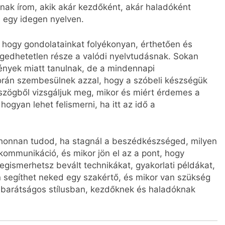
knak írom, akik akár kezdőként, akár haladóként
egy idegen nyelven.
, hogy gondolatainkat folyékonyan, érthetően és
ngedhetetlen része a valódi nyelvtudásnak. Sokan
mények miatt tanulnak, de a mindennapi
án szembesülnek azzal, hogy a szóbeli készségük
szögből vizsgáljuk meg, mikor és miért érdemes a
hogyan lehet felismerni, ha itt az idő a
honnan tudod, ha stagnál a beszédkészséged, milyen
 kommunikáció, és mikor jön el az a pont, hogy
egismerhetsz bevált technikákat, gyakorlati példákat,
segíthet neked egy szakértő, és mikor van szükség
 barátságos stílusban, kezdőknek és haladóknak