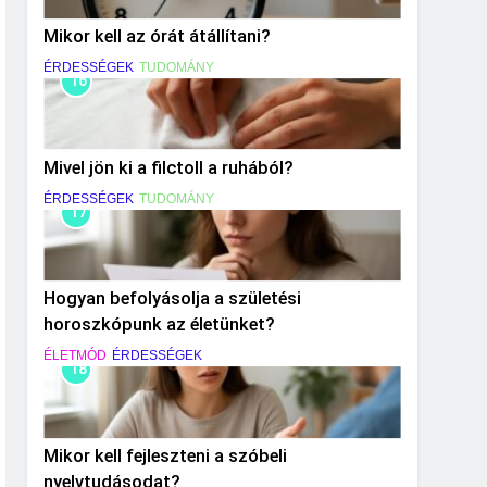
Mikor kell az órát átállítani?
ÉRDESSÉGEK
TUDOMÁNY
16
Mivel jön ki a filctoll a ruhából?
ÉRDESSÉGEK
TUDOMÁNY
17
Hogyan befolyásolja a születési
horoszkópunk az életünket?
ÉLETMÓD
ÉRDESSÉGEK
18
Mikor kell fejleszteni a szóbeli
nyelvtudásodat?