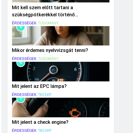
Mit kell szem előtt tartani a
szükségpótkerékkel történő
közlekedéskor?
ÉRDESSÉGEK
TUDOMÁNY
5
Mikor érdemes nyelvvizsgát tenni?
ÉRDESSÉGEK
TUDOMÁNY
6
Mit jelent az EPC lámpa?
ÉRDESSÉGEK
TECH/IT
7
Mit jelent a check engine?
ÉRDESSÉGEK
TECH/IT