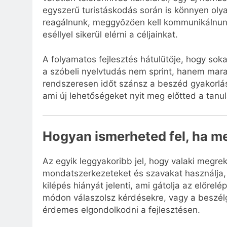
egyszerű turistáskodás során is könnyen olya
reagálnunk, meggyőzően kell kommunikálnun
eséllyel sikerül elérni a céljainkat.
A folyamatos fejlesztés hátulütője, hogy so
a szóbeli nyelvtudás nem sprint, hanem mara
rendszeresen időt szánsz a beszéd gyakorlás
ami új lehetőségeket nyit meg előtted a ta
Hogyan ismerheted fel, ha 
Az egyik leggyakoribb jel, hogy valaki megre
mondatszerkezeteket és szavakat használja,
kilépés hiányát jelenti, ami gátolja az előre
módon válaszolsz kérdésekre, vagy a beszél
érdemes elgondolkodni a fejlesztésen.