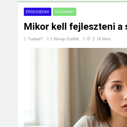
Milyen fűtést érd
3 Nap Ezelőtt
ÉRDESSÉGEK
TUDOMÁNY
Mikor kell fejleszteni a
0
Tudtad?
1 Hónap Ezelőtt
16 Mins