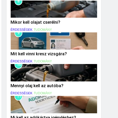
8
Mikor kell olajat cserélni?
ÉRDESSÉGEK
TUDOMÁNY
9
Mit kell vinni kresz vizsgára?
ÉRDESSÉGEK
TUDOMÁNY
10
Mennyi olaj kell az autóba?
ÉRDESSÉGEK
TUDOMÁNY
11
Mi kell az adókártya igényléshez?