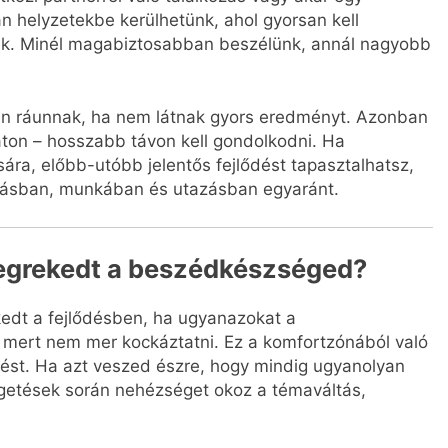
n helyzetekbe kerülhetünk, ahol gyorsan kell
k. Minél magabiztosabban beszélünk, annál nagyobb
kan ráunnak, ha nem látnak gyors eredményt. Azonban
ton – hosszabb távon kell gondolkodni. Ha
ára, előbb-utóbb jelentős fejlődést tapasztalhatsz,
nulásban, munkában és utazásban egyaránt.
megrekedt a beszédkészséged?
kedt a fejlődésben, ha ugyanazokat a
 mert nem mer kockáztatni. Ez a komfortzónából való
lépést. Ha azt veszed észre, hogy mindig ugyanolyan
getések során nehézséget okoz a témaváltás,