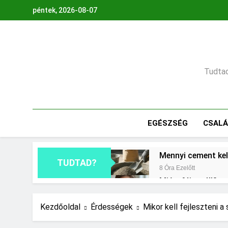
Ugrás
péntek, 2026-08-07
a
tartalomra
Tudtad,
EGÉSZSÉG
CSAL
Mennyi cement kel
TUDTAD?
8 Óra Ezelőtt
Miért fáj a váll?
1 Nap Ezelőtt
Mit jelent a maga
Kezdőoldal
Érdességek
Mikor kell fejleszteni 
2 Nap Ezelőtt