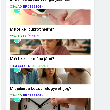
CSALÁD
ÉRDESSÉGEK
12
Mikor kell cukrot mérni?
CSALÁD
EGÉSZSÉG
13
Miért kell iskolába járni?
ÉRDESSÉGEK
TUDOMÁNY
14
Mit jelent a közös felügyeleti jog?
CSALÁD
ÉRDESSÉGEK
15