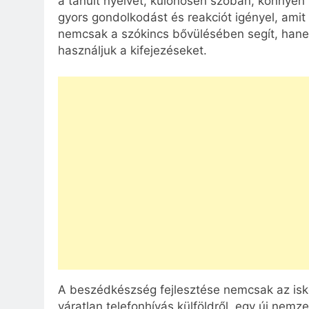
a tanult nyelvet, különösen szóban, könnye
gyors gondolkodást és reakciót igényel, amit 
nemcsak a szókincs bővülésében segít, han
használjuk a kifejezéseket.
A beszédkészség fejlesztése nemcsak az isk
váratlan telefonhívás külföldről, egy új nemze