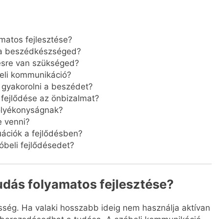
amatos fejlesztése?
 a beszédkészséged?
tésre van szükséged?
beli kommunikáció?
 gyakorolni a beszédet?
 fejlődése az önbizalmat?
folyékonyságnak?
e venni?
ációk a fejlődésben?
óbeli fejlődésedet?
tudás folyamatos fejlesztése?
sség. Ha valaki hosszabb ideig nem használja aktívan