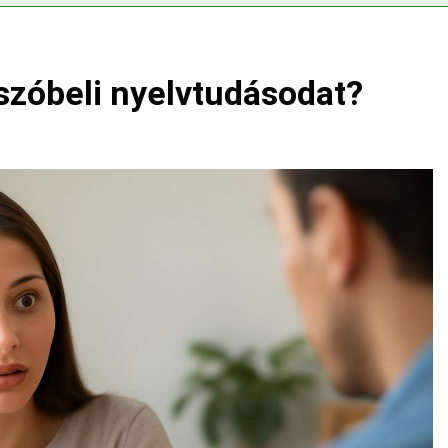
emes választani?
 szóbeli nyelvtudásodat?