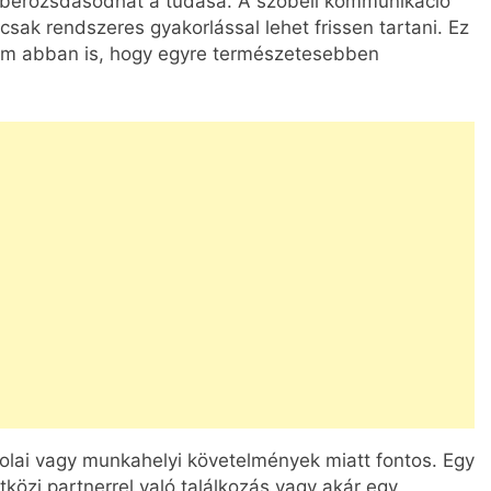
n berozsdásodhat a tudása. A szóbeli kommunikáció
csak rendszeres gyakorlással lehet frissen tartani. Ez
em abban is, hogy egyre természetesebben
olai vagy munkahelyi követelmények miatt fontos. Egy
tközi partnerrel való találkozás vagy akár egy