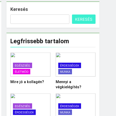
Keresés
KERESÉS
Legfrissebb tartalom
EGÉSZSÉG
ÉRDESSÉGEK
ÉLETMÓD
MUNKA
Mire jó a kollagén?
Mennyi a
végkielégítés?
EGÉSZSÉG
ÉRDESSÉGEK
ÉRDESSÉGEK
MUNKA