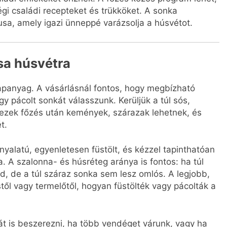
gi családi recepteket és trükköket. A sonka
sa, amely igazi ünneppé varázsolja a húsvétot.
sa húsvétra
lapanyag. A vásárlásnál fontos, hogy megbízható
gy pácolt sonkát válasszunk. Kerüljük a túl sós,
t ezek főzés után kemények, szárazak lehetnek, és
t.
nyalatú, egyenletesen füstölt, és kézzel tapinthatóan
. A szalonna- és húsréteg aránya is fontos: ha túl
d, de a túl száraz sonka sem lesz omlós. A legjobb,
ől vagy termelőtől, hogyan füstölték vagy pácolták a
t is beszerezni, ha több vendéget várunk, vagy ha