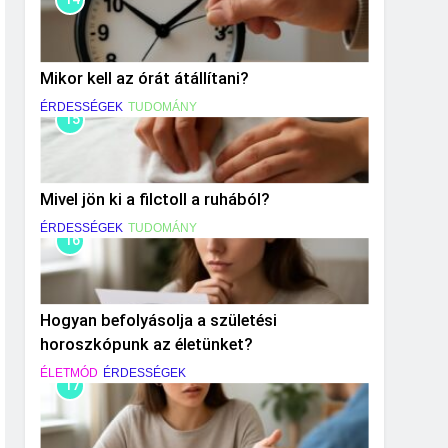
Mikor kell az órát átállítani?
ÉRDESSÉGEK
TUDOMÁNY
15
Mivel jön ki a filctoll a ruhából?
ÉRDESSÉGEK
TUDOMÁNY
16
Hogyan befolyásolja a születési
horoszkópunk az életünket?
ÉLETMÓD
ÉRDESSÉGEK
17