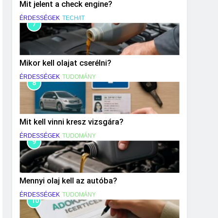
Mit jelent a check engine?
ÉRDESSÉGEK
TECH/IT
7
Mikor kell olajat cserélni?
ÉRDESSÉGEK
TUDOMÁNY
8
Mit kell vinni kresz vizsgára?
ÉRDESSÉGEK
TUDOMÁNY
9
Mennyi olaj kell az autóba?
ÉRDESSÉGEK
TUDOMÁNY
10