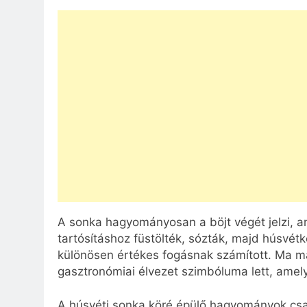
A sonka hagyományosan a böjt végét jelzi, am
tartósításhoz füstölték, sózták, majd húsvétk
különösen értékes fogásnak számított. Ma 
gasztronómiai élvezet szimbóluma lett, amely
A húsvéti sonka köré épülő hagyományok csal