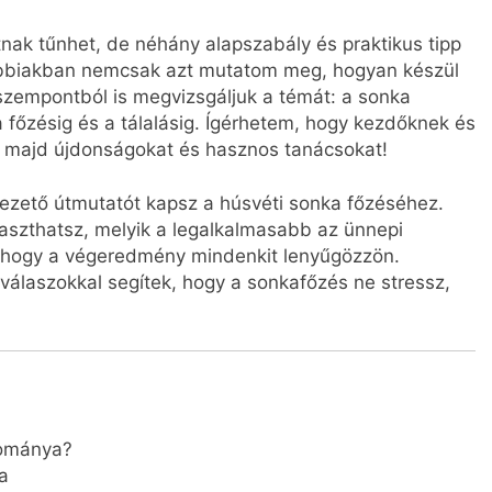
tnak tűnhet, de néhány alapszabály és praktikus tipp
alábbiakban nemcsak azt mutatom meg, hogyan készül
szempontból is megvizsgáljuk a témát: a sonka
a főzésig és a tálalásig. Ígérhetem, hogy kezdőknek és
z majd újdonságokat és hasznos tanácsokat!
vezető útmutatót kapsz a húsvéti sonka főzéséhez.
aszthatsz, melyik a legalkalmasabb az ünnepi
, hogy a végeredmény mindenkit lenyűgözzön.
válaszokkal segítek, hogy a sonkafőzés ne stressz,
yománya?
a