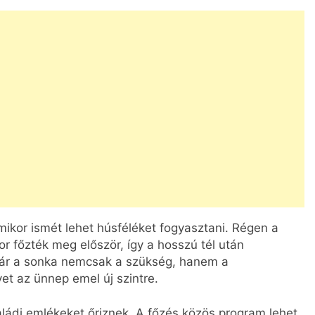
ikor ismét lehet húsféléket fogyasztani. Régen a
or főzték meg először, így a hosszú tél után
már a sonka nemcsak a szükség, hanem a
et az ünnep emel új szintre.
ádi emlékeket őriznek. A főzés közös program lehet,