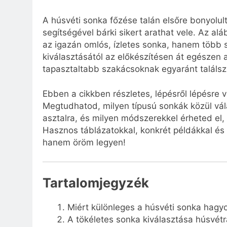
A húsvéti sonka főzése talán elsőre bonyolul
segítségével bárki sikert arathat vele. Az 
az igazán omlós, ízletes sonka, hanem több 
kiválasztásától az előkészítésen át egészen 
tapasztaltabb szakácsoknak egyaránt találs
Ebben a cikkben részletes, lépésről lépésre 
Megtudhatod, milyen típusú sonkák közül vál
asztalra, és milyen módszerekkel érheted el
Hasznos táblázatokkal, konkrét példákkal és 
hanem öröm legyen!
Tartalomjegyzék
Miért különleges a húsvéti sonka hag
A tökéletes sonka kiválasztása húsvétr