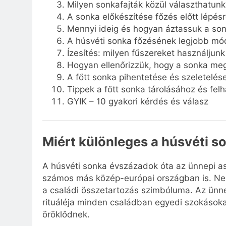
Milyen sonkafajták közül választhatunk
A sonka előkészítése főzés előtt lépésr
Mennyi ideig és hogyan áztassuk a so
A húsvéti sonka főzésének legjobb mó
Ízesítés: milyen fűszereket használjun
Hogyan ellenőrizzük, hogy a sonka meg
A főtt sonka pihentetése és szeletelés
Tippek a főtt sonka tárolásához és fel
GYIK – 10 gyakori kérdés és válasz
Miért különleges a húsvéti 
A húsvéti sonka évszázadok óta az ünnepi a
számos más közép-európai országban is. Nem
a családi összetartozás szimbóluma. Az ünn
rituáléja minden családban egyedi szokásoka
öröklődnek.