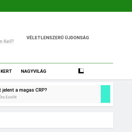
VÉLETLENSZERŰ ÚJDONSÁG
an Kell?
KERT
NAGYVILÁG
t jelent a magas CRP?
Óra Ezelőtt