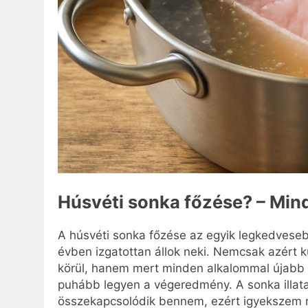
Húsvéti sonka főzése? – Min
A húsvéti sonka főzése az egyik legkedves
évben izgatottan állok neki. Nemcsak azért k
körül, hanem mert minden alkalommal újabb f
puhább legyen a végeredmény. A sonka illata 
összekapcsolódik bennem, ezért igyekszem mi