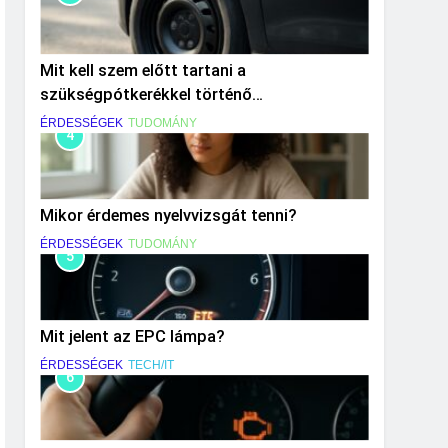
Mit kell szem előtt tartani a
szükségpótkerékkel történő
közlekedéskor?
ÉRDESSÉGEK
TUDOMÁNY
4
Mikor érdemes nyelvvizsgát tenni?
ÉRDESSÉGEK
TUDOMÁNY
5
Mit jelent az EPC lámpa?
ÉRDESSÉGEK
TECH/IT
6