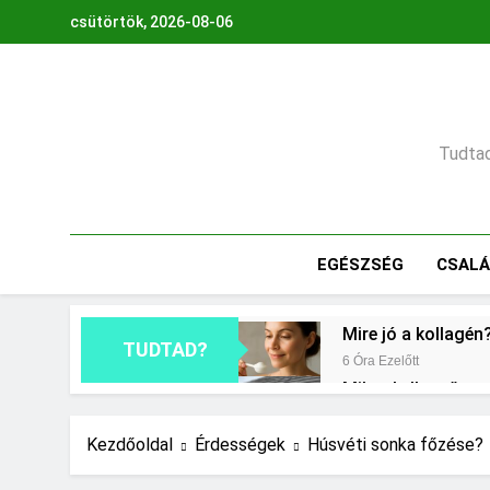
Ugrás
csütörtök, 2026-08-06
a
tartalomra
Tudtad,
EGÉSZSÉG
CSAL
Mire jó a kollagén
TUDTAD?
6 Óra Ezelőtt
Mikor kell tetőt cs
1 Nap Ezelőtt
Milyen fűtést érd
Kezdőoldal
Érdességek
Húsvéti sonka főzése?
2 Nap Ezelőtt