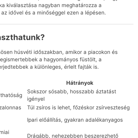
nka kiválasztása nagyban meghatározza a
az idővel és a minőséggel ezen a lépésen.
laszthatunk?
nösen húsvéti időszakban, amikor a piacokon és
 legismertebbek a hagyományos füstölt, a
jedtebbek a különleges, érlelt fajták is.
Hátrányok
Sokszor sósabb, hosszabb áztatást
rthatóság
igényel
szalonnas
Túl zsíros is lehet, főzéskor zsírveszteség
Ipari előállítás, gyakran adalékanyagos
miai
Drágább, nehezebben beszerezhető