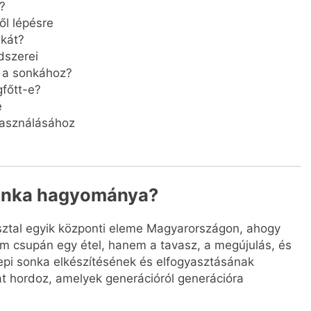
?
ől lépésre
nkát?
dszerei
k a sonkához?
főtt-e?
e
használásához
sonka hagyománya?
sztal egyik központi eleme Magyarországon, ahogy
 csupán egy étel, hanem a tavasz, a megújulás, és
epi sonka elkészítésének és elfogyasztásának
t hordoz, amelyek generációról generációra