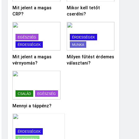
Mit jelent a magas
Mikor kell tetőt
CRP?
cserélni?
EGÉSZSÉG
ÉRDESSÉGEK
ÉRDESSÉGEK
MUNKA
Mit jelent a magas
Milyen fűtést érdemes
vérnyomás?
választani?
CSALÁD
EGÉSZSÉG
Mennyi a táppénz?
ÉRDESSÉGEK
TUDOMÁNY