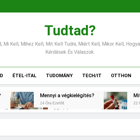
Tudtad?
 Mi Kell, Mihez Kell, Mit Kell Tudni, Miért Kell, Mikor Kell, Hogy
Kérdések És Válaszok.
ÁD
ÉTEL-ITAL
TUDOMÁNY
TECH/IT
OTTHON
?
Mennyi a végkielégítés?
Mi
14 Óra Ezelőtt
22 
erélni?
Mit jelent a magas vérnyomás?
2 Nap Ezelőtt
emes választani?
Mennyi a táppénz?
2 Nap Ezelőtt