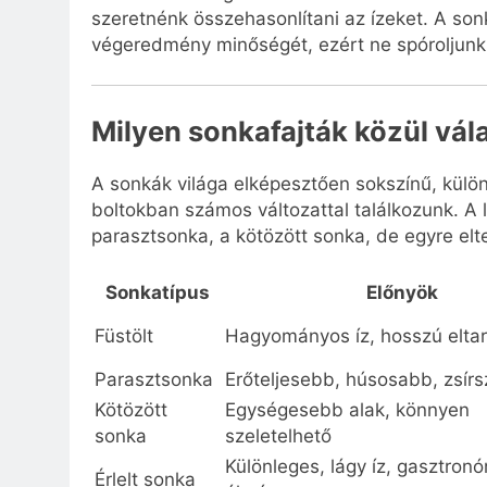
szeretnénk összehasonlítani az ízeket. A so
végeredmény minőségét, ezért ne spóroljunk 
Milyen sonkafajták közül vá
A sonkák világa elképesztően sokszínű, külö
boltokban számos változattal találkozunk. A
parasztsonka, a kötözött sonka, de egyre elter
Sonkatípus
Előnyök
Füstölt
Hagyományos íz, hosszú elta
Parasztsonka
Erőteljesebb, húsosabb, zsír
Kötözött
Egységesebb alak, könnyen
sonka
szeletelhető
Különleges, lágy íz, gasztronó
Érlelt sonka