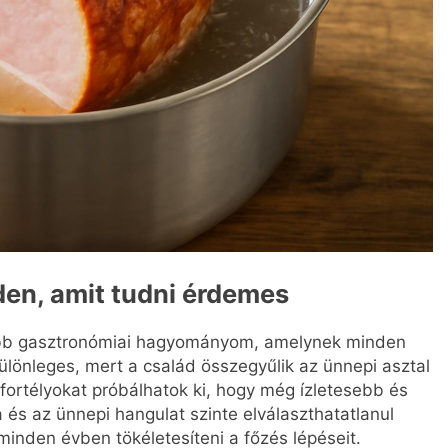
den, amit tudni érdemes
ebb gasztronómiai hagyományom, amelynek minden
ülönleges, mert a család összegyűlik az ünnepi asztal
ortélyokat próbálhatok ki, hogy még ízletesebb és
és az ünnepi hangulat szinte elválaszthatatlanul
nden évben tökéletesíteni a főzés lépéseit.