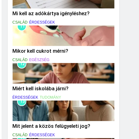
Mi kell az adókártya igényléshez?
CSALÁD
ÉRDESSÉGEK
11
Mikor kell cukrot mérni?
CSALÁD
EGÉSZSÉG
12
Miért kell iskolába járni?
ÉRDESSÉGEK
TUDOMÁNY
13
Mit jelent a közös felügyeleti jog?
CSALÁD
ÉRDESSÉGEK
14