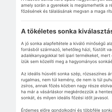
amely során a gyerekek is megismerhetik a ré
főzésének és tálalásának megvan a maga rítu
A tökéletes sonka kiválasztá
A jó sonka alapfeltétele a kiváló minőségű a
forrásból származó, lehetőleg házi, füstölt va
adalékanyagokkal teli ipari termékeket, mer
ízük sem közelíti meg a hagyományos sonkáé
Az ideális húsvéti sonka szép, rózsaszínes ár
rugalmas, nem túl kemény, de nem is túl puha
zsíros, annak főzés közben nagy része elolva
ha már a vásárláskor megkérdezzük a hentest
sonkát, és milyen ideális főzési időt javasol.
Érdemes előre gondolkodni és többféle sonká