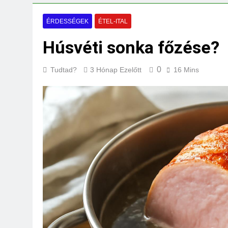
Mi kell az eredeti
3 Nap Ezelőtt
ÉRDESSÉGEK
ÉTEL-ITAL
Miért kell gőz fölö
Húsvéti sonka főzése?
3 Nap Ezelőtt
0
Tudtad?
3 Hónap Ezelőtt
16 Mins