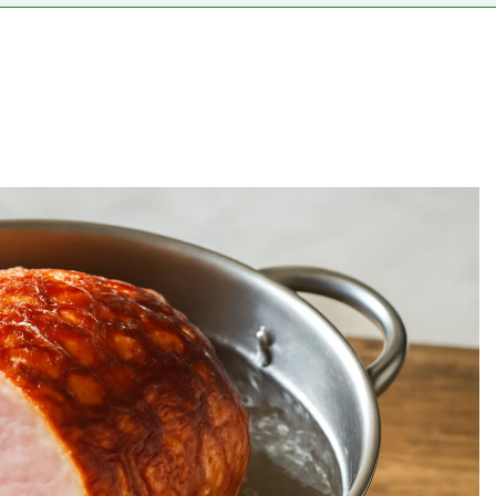
ségvizsgálathoz?
Mit hány fokon kell mosni?
3 Nap Ezelőtt
tt felverni a tojásfehérjét?