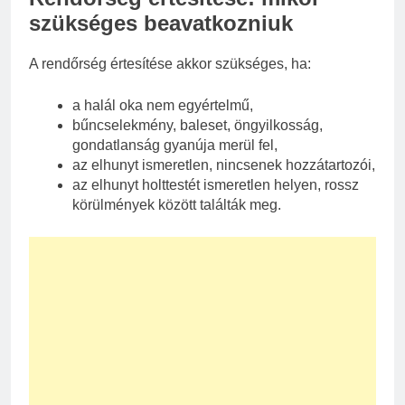
szükséges beavatkozniuk
A rendőrség értesítése akkor szükséges, ha:
a halál oka nem egyértelmű,
bűncselekmény, baleset, öngyilkosság,
gondatlanság gyanúja merül fel,
az elhunyt ismeretlen, nincsenek hozzátartozói,
az elhunyt holttestét ismeretlen helyen, rossz
körülmények között találták meg.