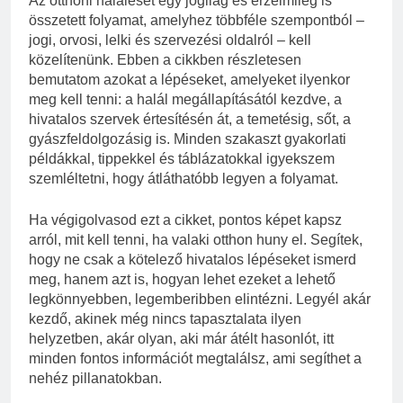
Az otthoni haláleset egy jogilag és érzelmileg is
összetett folyamat, amelyhez többféle szempontból –
jogi, orvosi, lelki és szervezési oldalról – kell
közelítenünk. Ebben a cikkben részletesen
bemutatom azokat a lépéseket, amelyeket ilyenkor
meg kell tenni: a halál megállapításától kezdve, a
hivatalos szervek értesítésén át, a temetésig, sőt, a
gyászfeldolgozásig is. Minden szakaszt gyakorlati
példákkal, tippekkel és táblázatokkal igyekszem
szemléltetni, hogy átláthatóbb legyen a folyamat.
Ha végigolvasod ezt a cikket, pontos képet kapsz
arról, mit kell tenni, ha valaki otthon huny el. Segítek,
hogy ne csak a kötelező hivatalos lépéseket ismerd
meg, hanem azt is, hogyan lehet ezeket a lehető
legkönnyebben, legemberibben elintézni. Legyél akár
kezdő, akinek még nincs tapasztalata ilyen
helyzetben, akár olyan, aki már átélt hasonlót, itt
minden fontos információt megtalálsz, ami segíthet a
nehéz pillanatokban.