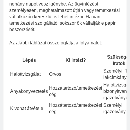
néhány napot vesz igénybe. Az ügyintézést
személyesen, meghatalmazott útján vagy temetkezési
vállalkozón keresztül is lehet intézni. Ha van
temetkezési szolgáltató, sokszor ők vállalják e papír
beszerzését.
Az alábbi táblázat összefoglalja a folyamatot:
Szüksége
Lépés
Ki intézi?
iratok
Személyi, TA
Halottvizsgálat
Orvos
lakcímkártya
Halottvizsgál
Hozzátartozó/temetkezési
Anyakönyveztetés
bizonyítvány,
cég
igazolványo
Hozzátartozó/temetkezési
Személyi
Kivonat átvétele
cég
igazolvány