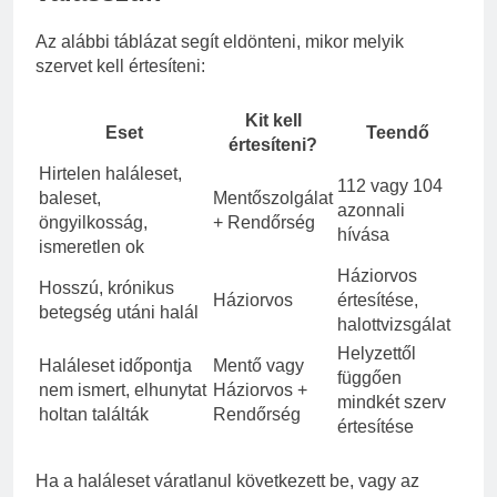
Az alábbi táblázat segít eldönteni, mikor melyik
szervet kell értesíteni:
Kit kell
Eset
Teendő
értesíteni?
Hirtelen haláleset,
112 vagy 104
baleset,
Mentőszolgálat
azonnali
öngyilkosság,
+ Rendőrség
hívása
ismeretlen ok
Háziorvos
Hosszú, krónikus
Háziorvos
értesítése,
betegség utáni halál
halottvizsgálat
Helyzettől
Haláleset időpontja
Mentő vagy
függően
nem ismert, elhunytat
Háziorvos +
mindkét szerv
holtan találták
Rendőrség
értesítése
Ha a haláleset váratlanul következett be, vagy az