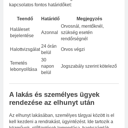
kapcsolatos fontos határidőket:
Teendő
Határidő
Megjegyzés
Orvosnál, mentőknél,
Haláleset
Azonnal
szükség esetén
bejelentése
rendőrségnél
24 órán
Halottvizsgálat
Orvos végzi
belül
30
Temetés
napon
Jogszabály szerint kötelező
lebonyolítása
belül
A lakás és személyes ügyek
rendezése az elhunyt után
Az elhunyt lakásában, személyes tárgyai között is el
kell kezdeni a rendrakást, ügyintézést. Ide tartozik a
közművek, előfizetések lemondása, bankszámlák