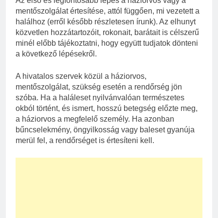
Az első és legfontosabb lépés a háziorvos vagy a
mentőszolgálat értesítése, attól függően, mi vezetett a
halálhoz (erről később részletesen írunk). Az elhunyt
közvetlen hozzátartozóit, rokonait, barátait is célszerű
minél előbb tájékoztatni, hogy együtt tudjatok dönteni
a következő lépésekről.
A hivatalos szervek közül a háziorvos,
mentőszolgálat, szükség esetén a rendőrség jön
szóba. Ha a haláleset nyilvánvalóan természetes
okból történt, és ismert, hosszú betegség előzte meg,
a háziorvos a megfelelő személy. Ha azonban
bűncselekmény, öngyilkosság vagy baleset gyanúja
merül fel, a rendőrséget is értesíteni kell.