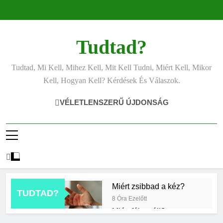
Ugrás
a
tartalomra
Tudtad?
Tudtad, Mi Kell, Mihez Kell, Mit Kell Tudni, Miért Kell, Mikor
Kell, Hogyan Kell? Kérdések És Válaszok.
VÉLETLENSZERŰ ÚJDONSÁG
Miért zsibbad a kéz?
TUDTAD?
8 Óra Ezelőtt
Miért fáj a váll?