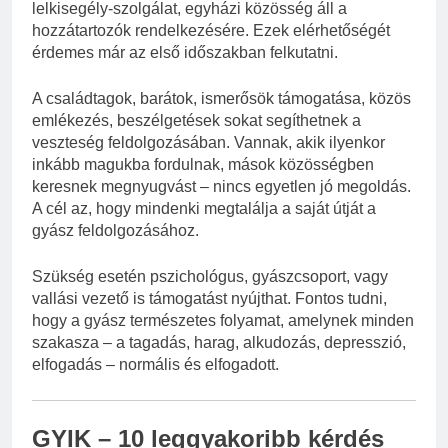
lelkisegély-szolgálat, egyházi közösség áll a
hozzátartozók rendelkezésére. Ezek elérhetőségét
érdemes már az első időszakban felkutatni.
A családtagok, barátok, ismerősök támogatása, közös
emlékezés, beszélgetések sokat segíthetnek a
veszteség feldolgozásában. Vannak, akik ilyenkor
inkább magukba fordulnak, mások közösségben
keresnek megnyugvást – nincs egyetlen jó megoldás.
A cél az, hogy mindenki megtalálja a saját útját a
gyász feldolgozásához.
Szükség esetén pszichológus, gyászcsoport, vagy
vallási vezető is támogatást nyújthat. Fontos tudni,
hogy a gyász természetes folyamat, amelynek minden
szakasza – a tagadás, harag, alkudozás, depresszió,
elfogadás – normális és elfogadott.
GYIK – 10 leggyakoribb kérdés