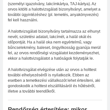
(személyi igazolvány, lakcímkártya, TAJ-kártya). Az
orvos kitölti a halottvizsgálati bizonyítványt, amelyet a
további ügyintézéshez (pl. temetés, anyakönyvezés)
fel kell használni.
A halottvizsgálati bizonyítvány tartalmazza az elhunyt
nevét, születési adatait, lakcímét, a halál okát és
időpontját. Ha a halál oka nem egyértelmű, vagy
bűncselekmény, baleset, öngyilkosság gyanúja merül
fel, az orvos rendőrségi vizsgálatot kezdeményezhet,
ekkor a halottvizsgálatot a hatóságok folytatják le.
A halottvizsgálat elvégzése után az orvos a holttest
további elhelyezéséről is nyilatkozik. Ebben az
esetben a temetkezési vállalkozót lehet értesíteni, aki
gondoskodik a holttest elszállításáról és hűtéséről,
illetve a további teendőkről.
Rendőrség értesítése: mikor