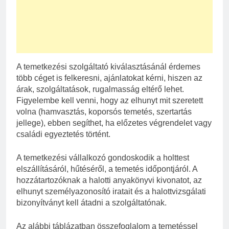
A temetkezési szolgáltató kiválasztásánál érdemes
több céget is felkeresni, ajánlatokat kérni, hiszen az
árak, szolgáltatások, rugalmasság eltérő lehet.
Figyelembe kell venni, hogy az elhunyt mit szeretett
volna (hamvasztás, koporsós temetés, szertartás
jellege), ebben segíthet, ha előzetes végrendelet vagy
családi egyeztetés történt.
A temetkezési vállalkozó gondoskodik a holttest
elszállításáról, hűtéséről, a temetés időpontjáról. A
hozzátartozóknak a halotti anyakönyvi kivonatot, az
elhunyt személyazonosító iratait és a halottvizsgálati
bizonyítványt kell átadni a szolgáltatónak.
Az alábbi táblázatban összefoglalom a temetéssel