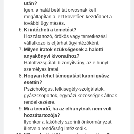
után?
Igen, a halál beálltát orvosnak kell
megállapítania, ezt követően kezdődhet a
további ügyintézés.
Ki intézheti a temetést?
Hozzátartozó, örökös vagy temetkezési
vállalkozó is eljárhat ügyintézőként.
Milyen iratok szükségesek a halotti
anyakönyvi kivonathoz?
Halottvizsgálati bizonyítvány, az elhunyt
személyes iratai.
Hogyan lehet támogatást kapni gyász
esetén?
Pszichológus, lelkisegély-szolgálatok,
gyászcsoportok, egyházi közösségek állnak
rendelkezésre.
Mi a teendő, ha az elhunytnak nem volt
hozzátartozója?
Ilyenkor a lakóhely szerinti önkormányzat,
illetve a rendőrség intézkedik.