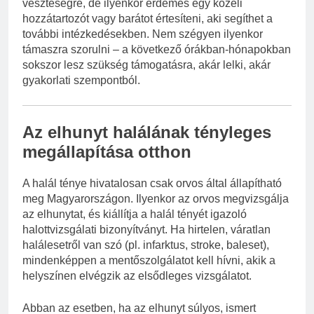
veszteségre, de ilyenkor érdemes egy közeli
hozzátartozót vagy barátot értesíteni, aki segíthet a
további intézkedésekben. Nem szégyen ilyenkor
támaszra szorulni – a következő órákban-hónapokban
sokszor lesz szükség támogatásra, akár lelki, akár
gyakorlati szempontból.
Az elhunyt halálának tényleges
megállapítása otthon
A halál ténye hivatalosan csak orvos által állapítható
meg Magyarországon. Ilyenkor az orvos megvizsgálja
az elhunytat, és kiállítja a halál tényét igazoló
halottvizsgálati bizonyítványt. Ha hirtelen, váratlan
halálesetről van szó (pl. infarktus, stroke, baleset),
mindenképpen a mentőszolgálatot kell hívni, akik a
helyszínen elvégzik az elsődleges vizsgálatot.
Abban az esetben, ha az elhunyt súlyos, ismert