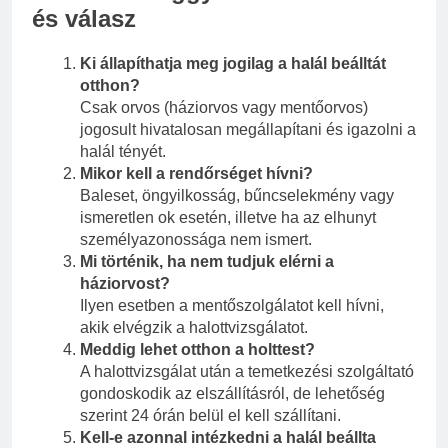
és válasz
Ki állapíthatja meg jogilag a halál beálltát
otthon?
Csak orvos (háziorvos vagy mentőorvos)
jogosult hivatalosan megállapítani és igazolni a
halál tényét.
Mikor kell a rendőrséget hívni?
Baleset, öngyilkosság, bűncselekmény vagy
ismeretlen ok esetén, illetve ha az elhunyt
személyazonossága nem ismert.
Mi történik, ha nem tudjuk elérni a
háziorvost?
Ilyen esetben a mentőszolgálatot kell hívni,
akik elvégzik a halottvizsgálatot.
Meddig lehet otthon a holttest?
A halottvizsgálat után a temetkezési szolgáltató
gondoskodik az elszállításról, de lehetőség
szerint 24 órán belül el kell szállítani.
Kell-e azonnal intézkedni a halál beállta