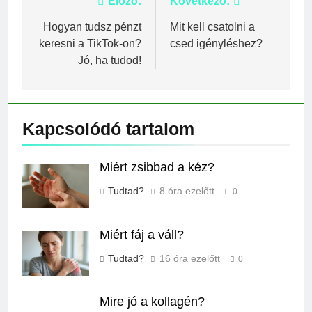
Bejegyzés
Előző:
Következő:
navigáció
Hogyan tudsz pénzt
Mit kell csatolni a
keresni a TikTok-on?
csed igényléshez?
Jó, ha tudod!
Kapcsolódó tartalom
Miért zsibbad a kéz?
Tudtad?
8 óra ezelőtt
0
Miért fáj a váll?
Tudtad?
16 óra ezelőtt
0
Mire jó a kollagén?