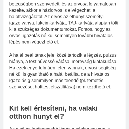
betegségben szenvedett, és az orvosa folyamatosan
kezelte, akkor a háziorvos is elvégezheti a
halottvizsgálatot. Az orvos az elhunyt személyi
igazolványa, lakcímkártyája, TAJ-kártyája alapján tölti
ki a szükséges dokumentumokat. Fontos, hogy az
orvosi igazolás nélkül semmilyen további hivatalos
lépés nem végezhető el.
A halál beálltának jelei közé tartozik a légzés, pulzus
hiánya, a test hűvössé válása, merevség kialakulása.
Ha ezek egyértelműen jelen vannak, orvosi segítség
nélkül is gyanítható a halál beállta, de a hivatalos
igazolásig semmilyen más teendő (pl. temetés
szervezése, holttest elszállítása) nem kezdhető el.
Kit kell értesíteni, ha valaki
otthon hunyt el?