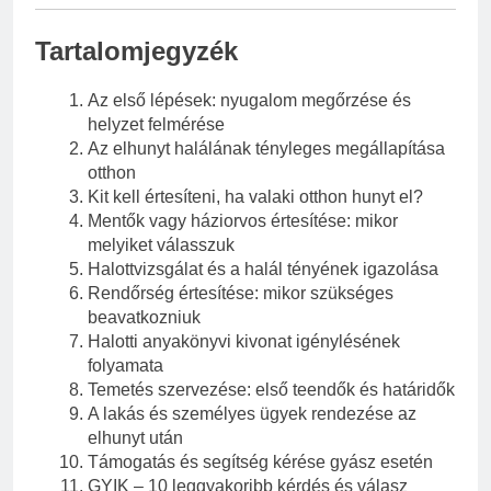
Tartalomjegyzék
Az első lépések: nyugalom megőrzése és
helyzet felmérése
Az elhunyt halálának tényleges megállapítása
otthon
Kit kell értesíteni, ha valaki otthon hunyt el?
Mentők vagy háziorvos értesítése: mikor
melyiket válasszuk
Halottvizsgálat és a halál tényének igazolása
Rendőrség értesítése: mikor szükséges
beavatkozniuk
Halotti anyakönyvi kivonat igénylésének
folyamata
Temetés szervezése: első teendők és határidők
A lakás és személyes ügyek rendezése az
elhunyt után
Támogatás és segítség kérése gyász esetén
GYIK – 10 leggyakoribb kérdés és válasz