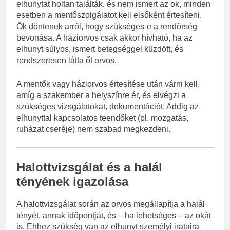
elhunytat holtan találták, és nem ismert az ok, minden
esetben a mentőszolgálatot kell elsőként értesíteni.
Ők döntenek arról, hogy szükséges-e a rendőrség
bevonása. A háziorvos csak akkor hívható, ha az
elhunyt súlyos, ismert betegséggel küzdött, és
rendszeresen látta őt orvos.
A mentők vagy háziorvos értesítése után várni kell,
amíg a szakember a helyszínre ér, és elvégzi a
szükséges vizsgálatokat, dokumentációt. Addig az
elhunyttal kapcsolatos teendőket (pl. mozgatás,
ruházat cseréje) nem szabad megkezdeni.
Halottvizsgálat és a halál
tényének igazolása
A halottvizsgálat során az orvos megállapítja a halál
tényét, annak időpontját, és – ha lehetséges – az okát
is. Ehhez szükség van az elhunyt személyi irataira