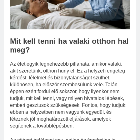
eredetiségvizsgálathoz?
3 Nap Ezelőtt
Mit kell tenni ha valaki otthon hal
meg?
Az élet egyik legnehezebb pillanata, amikor valaki,
akit szeretünk, otthon huny el. Ez a helyzet rengeteg
kérdést, félelmet és bizonytalanságot szülhet,
különösen, ha először szembesülünk vele. Talán
éppen ezért fordul elő sokszor, hogy ilyenkor nem
tudjuk, mit kell tenni, vagy milyen hivatalos lépések,
emberi gesztusok szükségesek. Fontos, hogy tudjuk:
ebben a helyzetben nem vagyunk egyedül, és
léteznek jól meghatározott eljárások, amelyek
segítenek a továbblépésben.