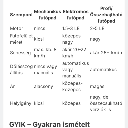
Profi/
Mechanikus
Elektromos
Szempont
Összehajtható
futópad
futópad
futópad
Motor
nincs
1.5-3 LE
2-5 LE
Futófelület
közepes-
kicsi
nagy
méret
nagy
max. kb. 8
akár 20-22
Sebesség
akár 25+ km/h
km/h
km/h
automatikus
Dőlésszög
nincs vagy
vagy
automatikus
állítás
manuális
manuális
közepes-
Ár
alacsony
magas
közepes
nagy, de
Helyigény
kicsi
közepes
összecsukható
verziók is
GYIK – Gyakran ismételt