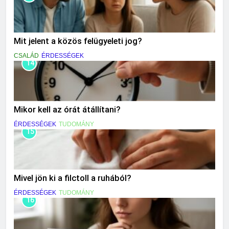
Mit jelent a közös felügyeleti jog?
CSALÁD
ÉRDESSÉGEK
14
Mikor kell az órát átállítani?
ÉRDESSÉGEK
TUDOMÁNY
15
Mivel jön ki a filctoll a ruhából?
ÉRDESSÉGEK
TUDOMÁNY
16