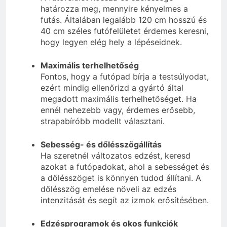
határozza meg, mennyire kényelmes a
futás. Általában legalább 120 cm hosszú és
40 cm széles futófelületet érdemes keresni,
hogy legyen elég hely a lépéseidnek.
Maximális terhelhetőség
Fontos, hogy a futópad bírja a testsúlyodat,
ezért mindig ellenőrizd a gyártó által
megadott maximális terhelhetőséget. Ha
ennél nehezebb vagy, érdemes erősebb,
strapabíróbb modellt választani.
Sebesség- és dőlésszögállítás
Ha szeretnél változatos edzést, keresd
azokat a futópadokat, ahol a sebességet és
a dőlésszöget is könnyen tudod állítani. A
dőlésszög emelése növeli az edzés
intenzitását és segít az izmok erősítésében.
Edzésprogramok és okos funkciók