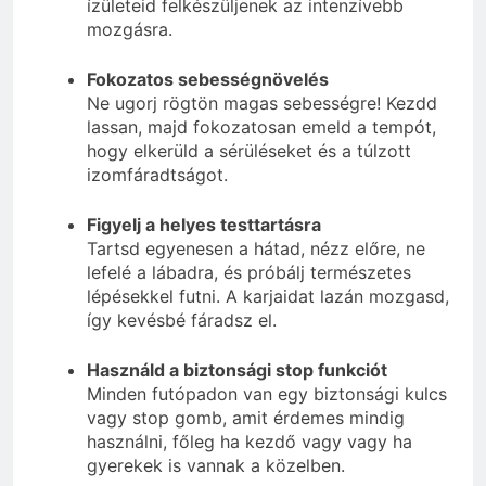
ízületeid felkészüljenek az intenzívebb
mozgásra.
Fokozatos sebességnövelés
Ne ugorj rögtön magas sebességre! Kezdd
lassan, majd fokozatosan emeld a tempót,
hogy elkerüld a sérüléseket és a túlzott
izomfáradtságot.
Figyelj a helyes testtartásra
Tartsd egyenesen a hátad, nézz előre, ne
lefelé a lábadra, és próbálj természetes
lépésekkel futni. A karjaidat lazán mozgasd,
így kevésbé fáradsz el.
Használd a biztonsági stop funkciót
Minden futópadon van egy biztonsági kulcs
vagy stop gomb, amit érdemes mindig
használni, főleg ha kezdő vagy vagy ha
gyerekek is vannak a közelben.