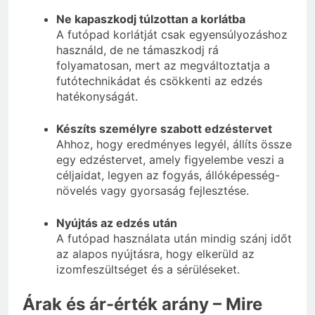
Ne kapaszkodj túlzottan a korlátba
A futópad korlátját csak egyensúlyozáshoz
használd, de ne támaszkodj rá
folyamatosan, mert az megváltoztatja a
futótechnikádat és csökkenti az edzés
hatékonyságát.
Készíts személyre szabott edzéstervet
Ahhoz, hogy eredményes legyél, állíts össze
egy edzéstervet, amely figyelembe veszi a
céljaidat, legyen az fogyás, állóképesség-
növelés vagy gyorsaság fejlesztése.
Nyújtás az edzés után
A futópad használata után mindig szánj időt
az alapos nyújtásra, hogy elkerüld az
izomfeszültséget és a sérüléseket.
Árak és ár-érték arány – Mire