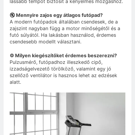
lassabb tempót biztosít a kényelmes mozgáshoz.
🔇 Mennyire zajos egy átlagos futópad?
A modern futópadok általában csendesek, de a
zajszint nagyban függ a motor minőségétől és a
futó súlyától. Ha lakásban használod, érdemes
csendesebb modellt választani.
⚙️ Milyen kiegészítőket érdemes beszerezni?
Pulzusmérő, futópadhoz illeszkedő cipő,
izzadságelvezető törölköző, valamint egy jó
szellőző ventilátor is hasznos lehet az edzések
alatt.