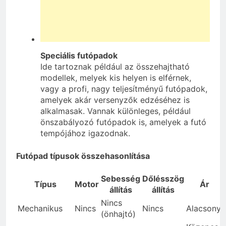
Speciális futópadok
Ide tartoznak például az összehajtható
modellek, melyek kis helyen is elférnek,
vagy a profi, nagy teljesítményű futópadok,
amelyek akár versenyzők edzéséhez is
alkalmasak. Vannak különleges, például
önszabályozó futópadok is, amelyek a futó
tempójához igazodnak.
Futópad típusok összehasonlítása
Sebesség
Dőlésszög
Típus
Motor
Ár
állítás
állítás
Nincs
Mechanikus
Nincs
Nincs
Alacsony
(önhajtó)