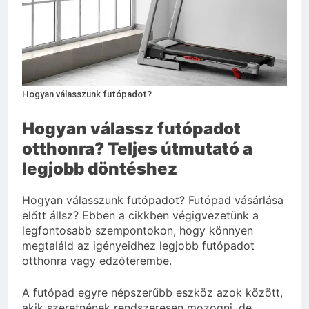
Mit hány fokon kell
mosni?
3 Nap Ezelőtt
Hogyan válasszunk futópadot?
Hogyan válassz futópadot
otthonra? Teljes útmutató a
legjobb döntéshez
Hogyan válasszunk futópadot? Futópad vásárlása
előtt állsz? Ebben a cikkben végigvezetünk a
legfontosabb szempontokon, hogy könnyen
megtaláld az igényeidhez legjobb futópadot
otthonra vagy edzőterembe.
A futópad egyre népszerűbb eszköz azok között,
akik szeretnének rendszeresen mozogni, de