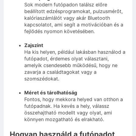
Sok modern futópadon találsz előre
beállított edzésprogramokat, pulzusmérőt,
kalóriaszámlálót vagy akár Bluetooth
kapcsolatot, ami segít a motivációban és a
fejlődés nyomon követésében.
Zajszint
Ha kis helyen, például lakásban használod a
futópadot, érdemes olyat választani,
amelyik csendesebb működésű, hogy ne
zavarja a családtagokat vagy a
szomszédokat.
Méret és tárolhatóság
Fontos, hogy mekkora helyed van otthon a
futópadnak. Ha kevés a hely, válassz
összehajtható modellt vagy olyat, ami
könnyen mozgatható és elrakható.
Hogyan használd a futópadot