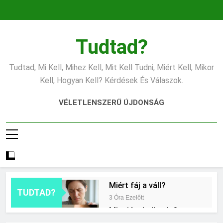
Ugrás
a
tartalomra
Tudtad?
Tudtad, Mi Kell, Mihez Kell, Mit Kell Tudni, Miért Kell, Mikor
Kell, Hogyan Kell? Kérdések És Válaszok.
VÉLETLENSZERŰ ÚJDONSÁG
Miért fáj a váll?
TUDTAD?
3 Óra Ezelőtt
Mire jó a kollagén?
11 Óra Ezelőtt