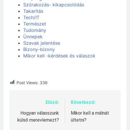
Szórakozás- kikapcsolódás
Takarítás
Tech/IT
Természet
Tudomány
Ünnepek
Szavak jelentése
Bizony-bizony
Mikor kell -kérdések és válaszok
Post Views:
336
Előző:
Következő:
Bejegyzés
navigáció
Hogyan válasszunk
Mikor kell a málnát
külső merevlemezt?
ültetni?