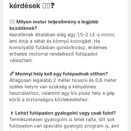
kérdések 🏃‍♂️❓
🏃‍♀️ Milyen motor teljesítmény a legjobb
kezdőknek?
Kezdőknek általában elég egy 1,5–2 LE-s motor,
ami bírja a sétát és könnyű kocogást. Ha
komolyabb futásban gondolkodsz, érdemes
erősebb motorral rendelkező futópadot
választani.
📏 Mennyi hely kell egy futópadnak otthon?
Átlagosan legalább 2 méter hosszú és 0,8 méter
széles helyre van szükség a kényelmes
használathoz, valamint egy kis plusz hely a gép
körül a biztonságos közlekedéshez.
🚶 Lehet futópadon gyalogolni vagy csak futni?
Természetesen gyalogolni is lehet rajta, sőt sok
futópadon van speciális gyalogló program is, ami