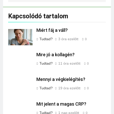
Kapcsolódó tartalom
Miért fáj a váll?
Tudtad?
3 óra ezelőtt
0
Mire jó a kollagén?
Tudtad?
11 óra ezelőtt
0
Mennyi a végkielégítés?
Tudtad?
19 óra ezelőtt
0
Mit jelent a magas CRP?
Tudtad?
1 nap ezelőtt
0