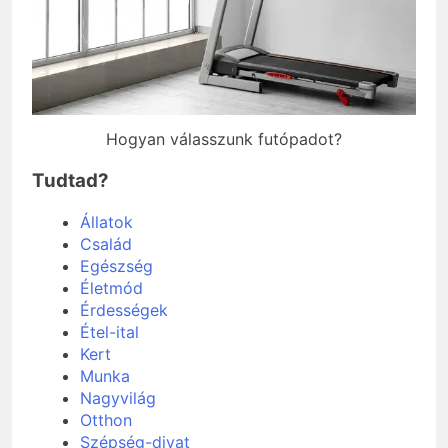
Hogyan válasszunk futópadot?
Tudtad?
Állatok
Család
Egészség
Életmód
Érdességek
Étel-ital
Kert
Munka
Nagyvilág
Otthon
Szépség-divat