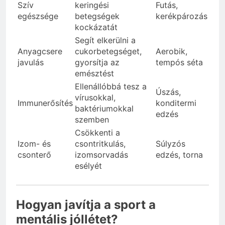
Szív
keringési
Futás,
egészsége
betegségek
kerékpározás
kockázatát
Segít elkerülni a
Anyagcsere
cukorbetegséget,
Aerobik,
javulás
gyorsítja az
tempós séta
emésztést
Ellenállóbbá tesz a
Úszás,
vírusokkal,
Immunerősítés
konditermi
baktériumokkal
edzés
szemben
Csökkenti a
Izom- és
csontritkulás,
Súlyzós
csonterő
izomsorvadás
edzés, torna
esélyét
Hogyan javítja a sport a
mentális jóllétet?