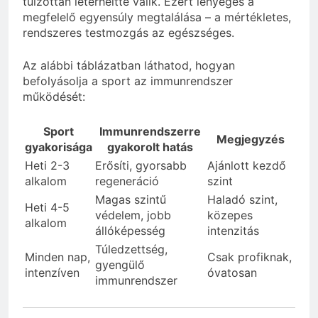
túlzottan leterheltté válik. Ezért lényeges a
megfelelő egyensúly megtalálása – a mértékletes,
rendszeres testmozgás az egészséges.
Az alábbi táblázatban láthatod, hogyan
befolyásolja a sport az immunrendszer
működését:
Sport
Immunrendszerre
Megjegyzés
gyakorisága
gyakorolt hatás
Heti 2-3
Erősíti, gyorsabb
Ajánlott kezdő
alkalom
regeneráció
szint
Magas szintű
Haladó szint,
Heti 4-5
védelem, jobb
közepes
alkalom
állóképesség
intenzitás
Túledzettség,
Minden nap,
Csak profiknak,
gyengülő
intenzíven
óvatosan
immunrendszer