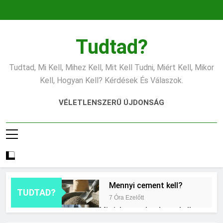
Ugrás
a
tartalomra
Tudtad?
Tudtad, Mi Kell, Mihez Kell, Mit Kell Tudni, Miért Kell, Mikor
Kell, Hogyan Kell? Kérdések És Válaszok.
VÉLETLENSZERŰ ÚJDONSÁG
Mennyi cement kell?
TUDTAD?
7 Óra Ezelőtt
Mit jelent a thm hogy kell
számolni?