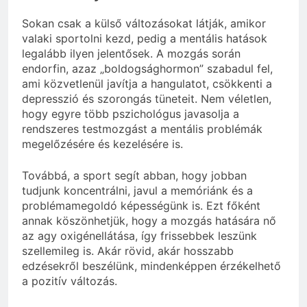
Sokan csak a külső változásokat látják, amikor
valaki sportolni kezd, pedig a mentális hatások
legalább ilyen jelentősek. A mozgás során
endorfin, azaz „boldogsághormon” szabadul fel,
ami közvetlenül javítja a hangulatot, csökkenti a
depresszió és szorongás tüneteit. Nem véletlen,
hogy egyre több pszichológus javasolja a
rendszeres testmozgást a mentális problémák
megelőzésére és kezelésére is.
Továbbá, a sport segít abban, hogy jobban
tudjunk koncentrálni, javul a memóriánk és a
problémamegoldó képességünk is. Ezt főként
annak köszönhetjük, hogy a mozgás hatására nő
az agy oxigénellátása, így frissebbek leszünk
szellemileg is. Akár rövid, akár hosszabb
edzésekről beszélünk, mindenképpen érzékelhető
a pozitív változás.