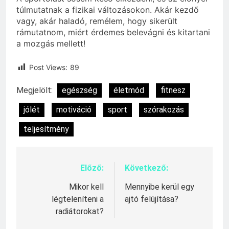
túlmutatnak a fizikai változásokon. Akár kezdő
vagy, akár haladó, remélem, hogy sikerült
rámutatnom, miért érdemes belevágni és kitartani
a mozgás mellett!
Post Views:
89
Megjelölt:
egészség
életmód
fitnesz
jólét
motiváció
sport
szórakozás
teljesítmény
Előző:
Következő:
Bejegyzés
navigáció
Mikor kell
Mennyibe kerül egy
légteleníteni a
ajtó felújítása?
radiátorokat?