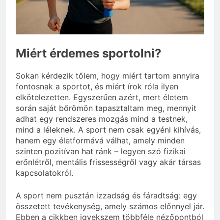
választani?
3 Nap Ezelőtt
Miért érdemes sportolni?
Sokan kérdezik tőlem, hogy miért tartom annyira
fontosnak a sportot, és miért írok róla ilyen
elkötelezetten. Egyszerűen azért, mert életem
során saját bőrömön tapasztaltam meg, mennyit
adhat egy rendszeres mozgás mind a testnek,
mind a léleknek. A sport nem csak egyéni kihívás,
hanem egy életformává válhat, amely minden
szinten pozitívan hat ránk – legyen szó fizikai
erőnlétről, mentális frissességről vagy akár társas
kapcsolatokról.
A sport nem pusztán izzadság és fáradtság: egy
összetett tevékenység, amely számos előnnyel jár.
Ebben a cikkben igyekszem többféle nézőpontból