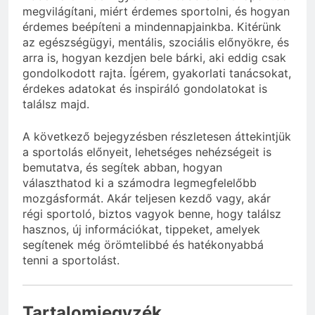
megvilágítani, miért érdemes sportolni, és hogyan
érdemes beépíteni a mindennapjainkba. Kitérünk
az egészségügyi, mentális, szociális előnyökre, és
arra is, hogyan kezdjen bele bárki, aki eddig csak
gondolkodott rajta. Ígérem, gyakorlati tanácsokat,
érdekes adatokat és inspiráló gondolatokat is
találsz majd.
A következő bejegyzésben részletesen áttekintjük
a sportolás előnyeit, lehetséges nehézségeit is
bemutatva, és segítek abban, hogyan
választhatod ki a számodra legmegfelelőbb
mozgásformát. Akár teljesen kezdő vagy, akár
régi sportoló, biztos vagyok benne, hogy találsz
hasznos, új információkat, tippeket, amelyek
segítenek még örömtelibbé és hatékonyabbá
tenni a sportolást.
Tartalomjegyzék