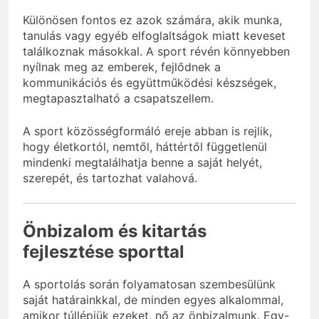
Különösen fontos ez azok számára, akik munka,
tanulás vagy egyéb elfoglaltságok miatt keveset
találkoznak másokkal. A sport révén könnyebben
nyílnak meg az emberek, fejlődnek a
kommunikációs és együttműködési készségek,
megtapasztalható a csapatszellem.
A sport közösségformáló ereje abban is rejlik,
hogy életkortól, nemtől, háttértől függetlenül
mindenki megtalálhatja benne a saját helyét,
szerepét, és tartozhat valahová.
Önbizalom és kitartás
fejlesztése sporttal
A sportolás során folyamatosan szembesülünk
saját határainkkal, de minden egyes alkalommal,
amikor túllépjük ezeket, nő az önbizalmunk. Egy-