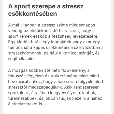
A sport szerepe a stressz
csökkentésében
A mai világban a stressz szinte mindennapos
vendég az életünkben. Jó hír viszont, hogy a
sport remek eszköz a feszültség levezetésére.
Egy kiadós futás, egy labdajáték vagy akár egy
tempós séta képes csökkenteni a szervezetben a
stresszhormonok, például a kortizol szintjét, és
segít ellazulni.
A mozgás közben átélhető flow-élmény, a
fókuszált figyelem és a sikerélmény mind-mind
hozzájárul ahhoz, hogy a nap során felgyülemlett
stressztől megszabaduljunk. Akik rendszeresen
sportolnak, általában kiegyensúlyozottabbak,
türelmesebbek, és jobban tudják kezelni a nehéz
élethelyzeteket is.