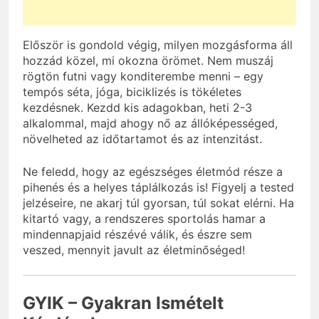
Először is gondold végig, milyen mozgásforma áll
hozzád közel, mi okozna örömet. Nem muszáj
rögtön futni vagy konditerembe menni – egy
tempós séta, jóga, biciklizés is tökéletes
kezdésnek. Kezdd kis adagokban, heti 2-3
alkalommal, majd ahogy nő az állóképességed,
növelheted az időtartamot és az intenzitást.
Ne feledd, hogy az egészséges életmód része a
pihenés és a helyes táplálkozás is! Figyelj a tested
jelzéseire, ne akarj túl gyorsan, túl sokat elérni. Ha
kitartó vagy, a rendszeres sportolás hamar a
mindennapjaid részévé válik, és észre sem
veszed, mennyit javult az életminőséged!
GYIK – Gyakran Ismételt