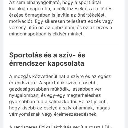
Az sem elhanyagolható, hogy a sport által
kialakuló napi rutin, a célkitűzések és a fejlődés
érzése önmagában is javítja az önértékelést,
motivációt. Egy sikeresen teljesített edzés vagy
verseny után nő az önbizalom, és ez az érzés a
mindennapokban is elkísér minket.
Sportolás és a szív- és
érrendszer kapcsolata
A mozgás közvetlenül hat a szívre és az egész
érrendszerre. A sportolók szíve erősebb,
gazdaságosabban működik, lassabban ver
nyugalomban, és egy-egy megterheléshez
gyorsabban tud alkalmazkodni. Ez azt jelenti,
hogy kisebb az esélye a szívrohamnak, magas
vérnyomásnak vagy érelmeszesedésnek.
A rendszeres fizikai aktivitás segít a rossz LDL-