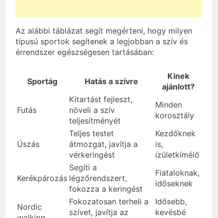
Az alábbi táblázat segít megérteni, hogy milyen
típusú sportok segítenek a legjobban a szív és
érrendszer egészségesen tartásában:
Kinek
Sportág
Hatás a szívre
ajánlott?
Kitartást fejleszt,
Minden
Futás
növeli a szív
korosztály
teljesítményét
Teljes testet
Kezdőknek
Úszás
átmozgat, javítja a
is,
vérkeringést
ízületkímélő
Segíti a
Fiataloknak,
Kerékpározás
légzőrendszert,
időseknek
fokozza a keringést
Fokozatosan terheli a
Idősebb,
Nordic
szívet, javítja az
kevésbé
walking