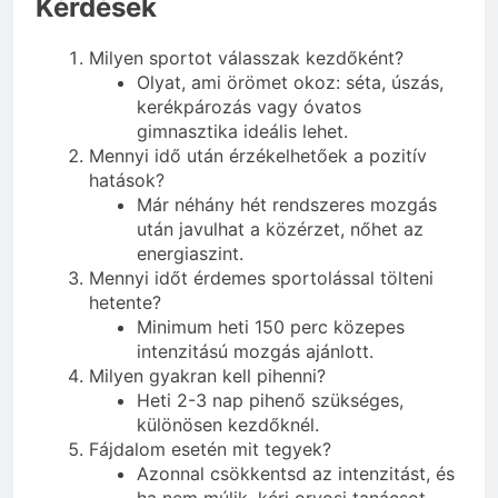
Kérdések
Milyen sportot válasszak kezdőként?
Olyat, ami örömet okoz: séta, úszás,
kerékpározás vagy óvatos
gimnasztika ideális lehet.
Mennyi idő után érzékelhetőek a pozitív
hatások?
Már néhány hét rendszeres mozgás
után javulhat a közérzet, nőhet az
energiaszint.
Mennyi időt érdemes sportolással tölteni
hetente?
Minimum heti 150 perc közepes
intenzitású mozgás ajánlott.
Milyen gyakran kell pihenni?
Heti 2-3 nap pihenő szükséges,
különösen kezdőknél.
Fájdalom esetén mit tegyek?
Azonnal csökkentsd az intenzitást, és
ha nem múlik, kérj orvosi tanácsot.