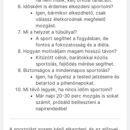
Idősként is érdemes elkezdeni sportolni?
Igen, bármikor elkezdhető, csak
válassz életkorodnak megfelelő
mozgást.
Mi a helyzet a túlsúllyal?
A sport segíthet a fogyásban, de
fontos a fokozatosság és a diéta.
Hogyan motiváljam magam hosszú távon?
Kitűzött célok, barátokkal közös
sportolás, fejlődés mérése segíthet.
Biztonságos a mindennapos sportolás?
Igen, ha figyelsz a tested jelzéseire és
betartod a pihenőnapokat.
Mi tévő legyek, ha nincs időm sportolni?
Már napi 20-30 perc mozgás is sokat
számít, próbáld beilleszteni a
napirendedbe!
A sportolást sosem késő elkezdeni, és az előnyei