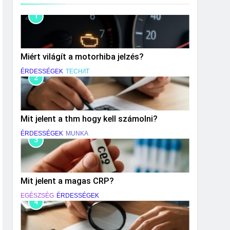
1
Miért világít a motorhiba jelzés?
ÉRDESSÉGEK
TECH/IT
2
Mit jelent a thm hogy kell számolni?
ÉRDESSÉGEK
MUNKA
3
Mit jelent a magas CRP?
EGÉSZSÉG
ÉRDESSÉGEK
4