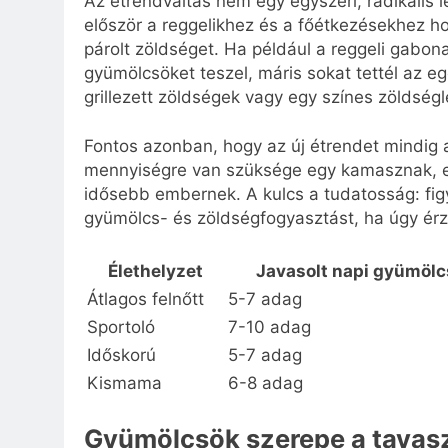
Az étrendváltás nem egy egyszeri, radikális
először a reggelikhez és a főétkezésekhez h
párolt zöldséget. Ha például a reggeli gabo
gyümölcsöket teszel, máris sokat tettél az 
grillezett zöldségek vagy egy színes zöldséglev
Fontos azonban, hogy az új étrendet mindig a
mennyiségre van szüksége egy kamasznak, e
idősebb embernek. A kulcs a tudatosság: figy
gyümölcs- és zöldségfogyasztást, ha úgy ér
Élethelyzet
Javasolt napi gyümölc
Átlagos felnőtt
5-7 adag
Sportoló
7-10 adag
Időskorú
5-7 adag
Kismama
6-8 adag
Gyümölcsök szerepe a tavaszi