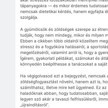
akár stresszes időszakokban mennyivel más
tápanyagokra — és mikor érdemes tudatosan 
nemcsak dietetikai kérdés, hanem egyfajta él
szolgálja.
A gyümölcsök és zöldségek szerepe az étren
tudják, hogy nem mindegy, mikor és milyen 
Ebben a cikkben több oldalról közelítem meg 
stressz és a fogyókúra hatásairól, a sportolás
megelőzéséről, valamint arról is, hogy a gyer
Ígérem, gyakorlati példákat, számokat és átl
könnyedén beépíthesse a tanácsokat a saját
Ha végigolvasod ezt a bejegyzést, nemcsak 
zöldségfogyasztást növelni, hanem azt is, ho
számíthatsz, illetve mire kell ügyelned. Ez 
haladóknak abban, hogy tudatosabban, saját 
legyen szó akár a tavaszi felfrissülésről, im
„újraindításról”.