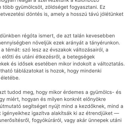
hogyan reagál a szervezetünk a különböző
több gyümölcsöt, zöldséget fogyasztani. Ez
etvezetési döntés is, amely a hosszú távú jólétünket
dünkben régóta ismert, de azt talán kevesebben
mennyiségben növeljük ezek arányát a tányérunkon.
a témát: szó lesz az évszakok változásairól, a
 előtti és utáni étkezésről, a betegségek
ekek és idősek esetében mikor indokolt a változtatás.
átható táblázatokat is hozok, hogy mindenki
 életébe.
azt tudod meg, hogy mikor érdemes a gyümölcs- és
gy miért, hogyan és milyen konkrét előnyökre
az útmutató segítséget nyújt mind a kezdőknek, mind a
igényeikhez igazítva alakítsák ki az étrendjüket —
munerősítésről, fogyókúráról, vagy akár ünnepek utáni