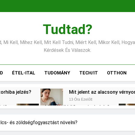
Tudtad?
 Mi Kell, Mihez Kell, Mit Kell Tudni, Miért Kell, Mikor Kell, Hogy
Kérdések És Válaszok.
ÁD
ÉTEL-ITAL
TUDOMÁNY
TECH/IT
OTTHON
torhiba jelzés?
Mit jelent az alacsony vérny
13 Óra Ezelőtt
lni?
Mikor kell büfiztetni a babát?
1 Nap Ezelőtt
ogy kell számolni?
Miért zsibbad a kéz?
cs- és zöldségfogyasztást növelni?
2 Nap Ezelőtt