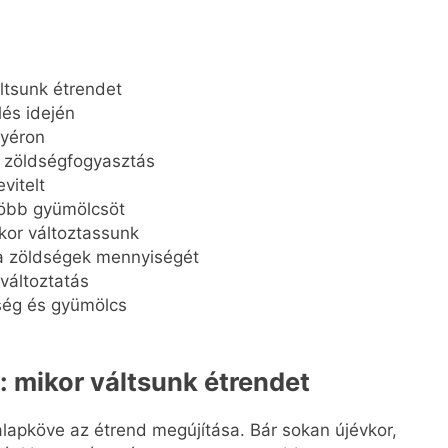
ltsunk étrendet
lés idején
nyéron
a zöldségfogyasztás
vitelt
több gyümölcsöt
or változtassunk
 a zöldségek mennyiségét
változtatás
ség és gyümölcs
 mikor váltsunk étrendet
apköve az étrend megújítása. Bár sokan újévkor,