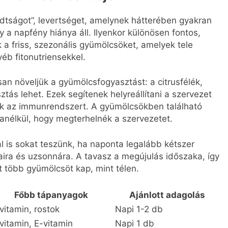
adtságot”, levertséget, amelynek hátterében gyakran
 a napfény hiánya áll. Ilyenkor különösen fontos,
a friss, szezonális gyümölcsöket, amelyek tele
éb fitonutriensekkel.
san növeljük a gyümölcsfogyasztást: a citrusfélék,
sztás lehet. Ezek segítenek helyreállítani a szervezet
ják az immunrendszert. A gyümölcsökben található
anélkül, hogy megterhelnék a szervezetet.
al is sokat teszünk, ha naponta legalább kétszer
aira és uzsonnára. A tavasz a megújulás időszaka, így
it több gyümölcsöt kap, mint télen.
Főbb tápanyagok
Ajánlott adagolás
vitamin, rostok
Napi 1-2 db
vitamin, E-vitamin
Napi 1 db