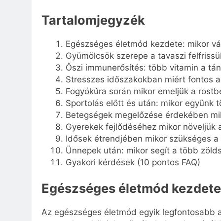
Tartalomjegyzék
Egészséges életmód kezdete: mikor vá
Gyümölcsök szerepe a tavaszi felfrissü
Őszi immunerősítés: több vitamin a tá
Stresszes időszakokban miért fontos 
Fogyókúra során mikor emeljük a rostbe
Sportolás előtt és után: mikor együnk 
Betegségek megelőzése érdekében mik
Gyerekek fejlődéséhez mikor növeljük
Idősek étrendjében mikor szükséges a 
Ünnepek után: mikor segít a több zöld
Gyakori kérdések (10 pontos FAQ)
Egészséges életmód kezdete:
Az egészséges életmód egyik legfontosabb al