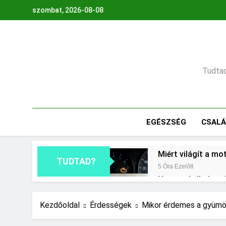
Ugrás
szombat, 2026-08-08
a
tartalomra
Tudtad,
EGÉSZSÉG
CSAL
Miért világít a mo
TUDTAD?
5 Óra Ezelőtt
Hogyan kell glette
21 Óra Ezelőtt
Mit jelent a thm h
Kezdőoldal
Érdességek
Mikor érdemes a gyümöl
2 Nap Ezelőtt