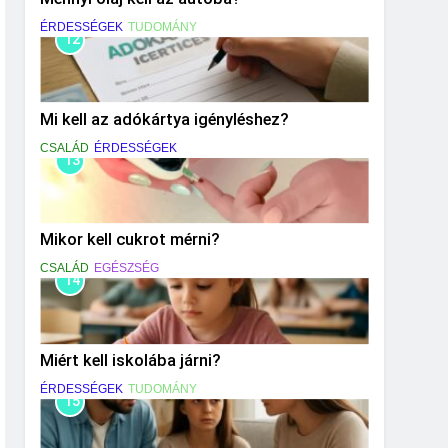
ÉRDESSÉGEK
TUDOMÁNY
12
Mi kell az adókártya igényléshez?
CSALÁD
ÉRDESSÉGEK
13
Mikor kell cukrot mérni?
CSALÁD
EGÉSZSÉG
14
Miért kell iskolába járni?
ÉRDESSÉGEK
TUDOMÁNY
15