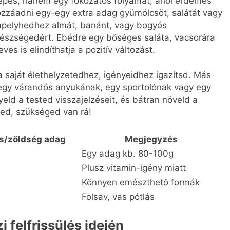
 lépés, hanem egy fokozatos folyamat, ahol érdemes
ozzáadni egy-egy extra adag gyümölcsöt, salátát vagy
napelyhedhez almát, banánt, vagy bogyós
egészségedért. Ebédre egy bőséges saláta, vacsorára
es is elindíthatja a pozitív változást.
 saját élethelyzetedhez, igényeidhez igazítsd. Más
gy várandós anyukának, egy sportolónak vagy egy
eld a tested visszajelzéseit, és bátran növeld a
zed, szükséged van rá!
s/zöldség adag
Megjegyzés
Egy adag kb. 80-100g
Plusz vitamin-igény miatt
Könnyen emészthető formák
Folsav, vas pótlás
 felfrissülés idején