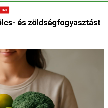
?
Mennyi a végkielégítés?
3 Nap Ezelőtt
-ITAL
lcs- és zöldségfogyasztást