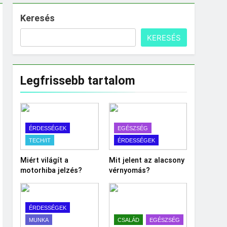
Keresés
KERESÉS
Legfrissebb tartalom
ÉRDESSÉGEK
EGÉSZSÉG
TECH/IT
ÉRDESSÉGEK
Miért világít a
Mit jelent az alacsony
motorhiba jelzés?
vérnyomás?
ÉRDESSÉGEK
MUNKA
CSALÁD
EGÉSZSÉG