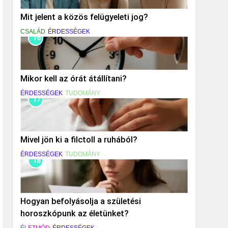
Mit jelent a közös felügyeleti jog?
CSALÁD
ÉRDESSÉGEK
16
Mikor kell az órát átállítani?
ÉRDESSÉGEK
TUDOMÁNY
17
Mivel jön ki a filctoll a ruhából?
ÉRDESSÉGEK
TUDOMÁNY
18
Hogyan befolyásolja a születési
horoszkópunk az életünket?