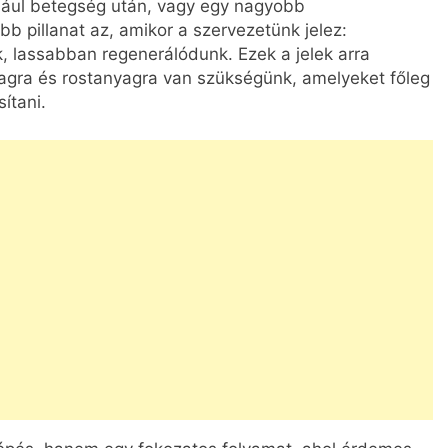
ldául betegség után, vagy egy nagyobb
bb pillanat az, amikor a szervezetünk jelez:
 lassabban regenerálódunk. Ezek a jelek arra
yagra és rostanyagra van szükségünk, amelyeket főleg
ítani.