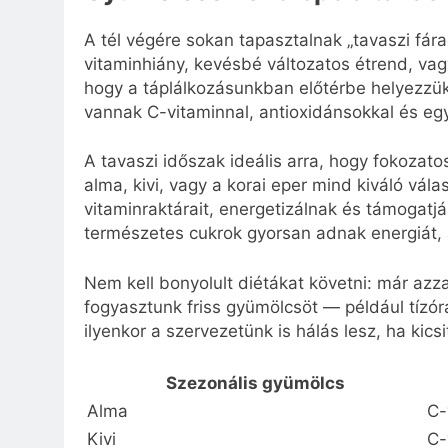
A tél végére sokan tapasztalnak „tavaszi fár
vitaminhiány, kevésbé változatos étrend, vagy
hogy a táplálkozásunkban előtérbe helyezzük 
vannak C-vitaminnal, antioxidánsokkal és egy
A tavaszi időszak ideális arra, hogy fokozato
alma, kivi, vagy a korai eper mind kiváló vála
vitaminraktárait, energetizálnak és támogat
természetes cukrok gyorsan adnak energiát, 
Nem kell bonyolult diétákat követni: már azz
fogyasztunk friss gyümölcsöt — például tízór
ilyenkor a szervezetünk is hálás lesz, ha kics
Szezonális gyümölcs
Alma
C-
Kivi
C-