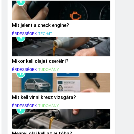
8
Mit jelent a check engine?
ÉRDESSÉGEK
TECH/IT
9
Mikor kell olajat cserélni?
ÉRDESSÉGEK
TUDOMÁNY
10
Mit kell vinni kresz vizsgára?
ÉRDESSÉGEK
TUDOMÁNY
11
Mennyi olaj kell az autóba?