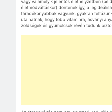
vagy valamelyik jelentős élethelyzetben (pé
életmódváltáskor) döntenek így, a legideálisa
fáradékonyabbak vagyunk, gyakran felfázunk,
utalhatnak, hogy több vitaminra, ásványi an
zöldségek és gyümölcsök révén tudunk biztos