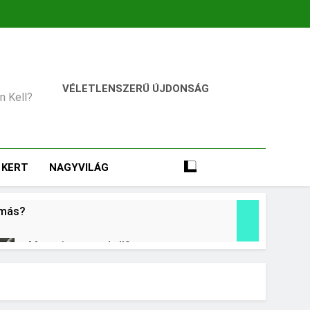
VÉLETLENSZERŰ ÚJDONSÁG
an Kell?
KERT
NAGYVILÁG
omás?
Mennyi cement kell?
2 Nap Ezelőtt
Miért fáj a váll?
3 Nap Ezelőtt