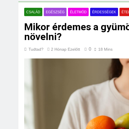
Mire jó a kollagén
3 Nap Ezelőtt
CSALÁD
EGÉSZSÉG
ÉLETMÓD
ÉRDESSÉGEK
ÉTEL
Mikor érdemes a gyümö
növelni?
0
Tudtad?
2 Hónap Ezelőtt
18 Mins