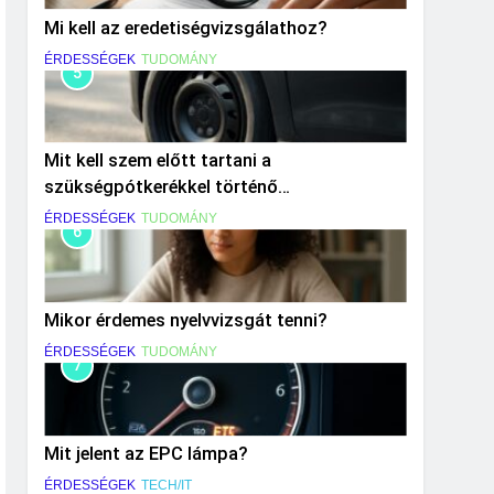
Mi kell az eredetiségvizsgálathoz?
ÉRDESSÉGEK
TUDOMÁNY
5
Mit kell szem előtt tartani a
szükségpótkerékkel történő
közlekedéskor?
ÉRDESSÉGEK
TUDOMÁNY
6
Mikor érdemes nyelvvizsgát tenni?
ÉRDESSÉGEK
TUDOMÁNY
7
Mit jelent az EPC lámpa?
ÉRDESSÉGEK
TECH/IT