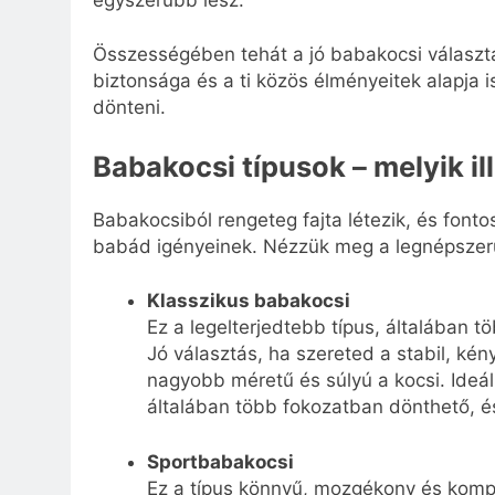
Összességében tehát a jó babakocsi válasz
biztonsága és a ti közös élményeitek alapja i
dönteni.
Babakocsi típusok – melyik il
Babakocsiból rengeteg fajta létezik, és fonto
babád igényeinek. Nézzük meg a legnépszer
Klasszikus babakocsi
Ez a legelterjedtebb típus, általában t
Jó választás, ha szereted a stabil, k
nagyobb méretű és súlyú a kocsi. Ideá
általában több fokozatban dönthető, és
Sportbabakocsi
Ez a típus könnyű, mozgékony és kompa