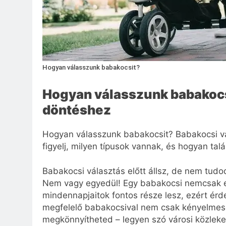
Hogyan válasszunk babakocsit?
Hogyan válasszunk babakocs
döntéshez
Hogyan válasszunk babakocsit? Babakocsi vál
figyelj, milyen típusok vannak, és hogyan ta
Babakocsi választás előtt állsz, de nem tud
Nem vagy egyedül! Egy babakocsi nemcsak 
mindennapjaitok fontos része lesz, ezért ér
megfelelő babakocsival nem csak kényelmese
megkönnyítheted – legyen szó városi közleke