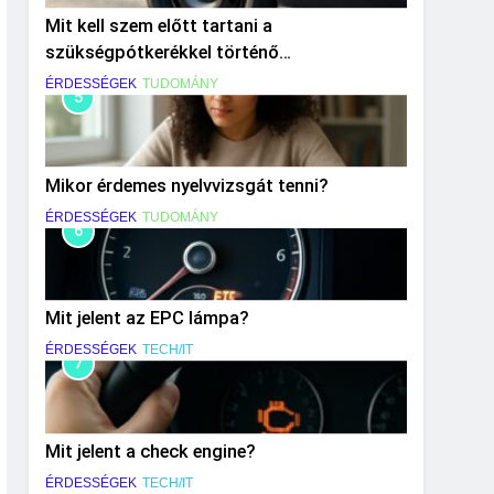
Mit kell szem előtt tartani a
szükségpótkerékkel történő
közlekedéskor?
ÉRDESSÉGEK
TUDOMÁNY
5
Mikor érdemes nyelvvizsgát tenni?
ÉRDESSÉGEK
TUDOMÁNY
6
Mit jelent az EPC lámpa?
ÉRDESSÉGEK
TECH/IT
7
Mit jelent a check engine?
ÉRDESSÉGEK
TECH/IT