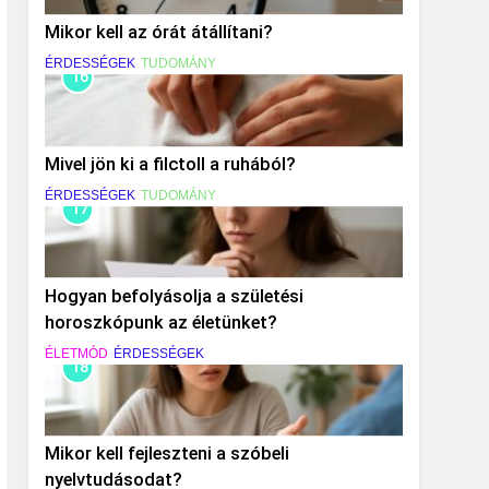
Mikor kell az órát átállítani?
ÉRDESSÉGEK
TUDOMÁNY
16
Mivel jön ki a filctoll a ruhából?
ÉRDESSÉGEK
TUDOMÁNY
17
Hogyan befolyásolja a születési
horoszkópunk az életünket?
ÉLETMÓD
ÉRDESSÉGEK
18
Mikor kell fejleszteni a szóbeli
nyelvtudásodat?