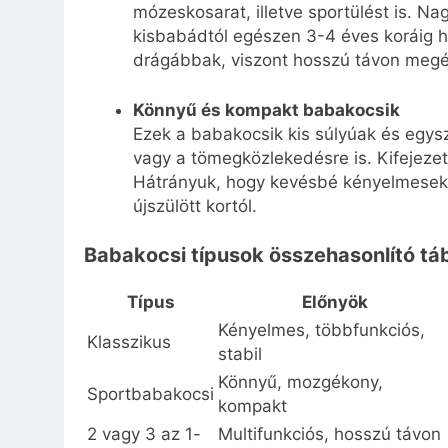
mózeskosarat, illetve sportülést is. N
kisbabádtól egészen 3-4 éves koráig h
drágábbak, viszont hosszú távon megér
Könnyű és kompakt babakocsik
Ezek a babakocsik kis súlyúak és egy
vagy a tömegközlekedésre is. Kifejeze
Hátrányuk, hogy kevésbé kényelmesek
újszülött kortól.
Babakocsi típusok összehasonlító tá
Típus
Előnyök
Kényelmes, többfunkciós,
Klasszikus
stabil
Könnyű, mozgékony,
Sportbabakocsi
kompakt
2 vagy 3 az 1-
Multifunkciós, hosszú távon