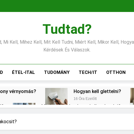
Tudtad?
 Mi Kell, Mihez Kell, Mit Kell Tudni, Miért Kell, Mikor Kell, Hogy
Kérdések És Válaszok.
ÁD
ÉTEL-ITAL
TUDOMÁNY
TECH/IT
OTTHON
csony vérnyomás?
Hogyan kell glettelni?
16 Óra Ezelőtt
l?
Mit jelent a thm hogy kell számolni?
2 Nap Ezelőtt
Mire jó a kollagén?
Mennyi a v
akocsit?
3 Nap Ezelőtt
3 Nap Ezelőtt