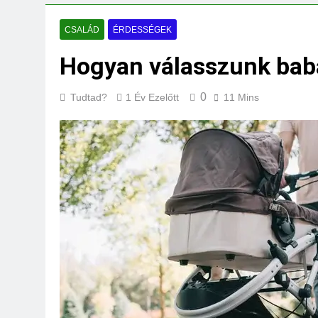
Mit jelent a maga
3 Nap Ezelőtt
CSALÁD
ÉRDESSÉGEK
Hogyan válasszunk bab
0
Tudtad?
1 Év Ezelőtt
11 Mins