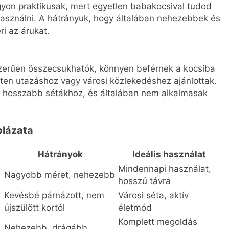
agyon praktikusak, mert egyetlen babakocsival tudod
asználni. A hátrányuk, hogy általában nehezebbek és
i az árukat.
szerűen összecsukhatók, könnyen beférnek a kocsiba
tten utazáshoz vagy városi közlekedéshez ajánlottak.
 hosszabb sétákhoz, és általában nem alkalmasak
blázata
Hátrányok
Ideális használat
Mindennapi használat,
Nagyobb méret, nehezebb
hosszú távra
Kevésbé párnázott, nem
Városi séta, aktív
újszülött kortól
életmód
Komplett megoldás
Nehezebb, drágább