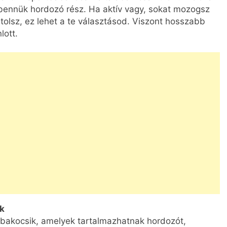
 bennük hordozó rész. Ha aktív vagy, sokat mozogsz
tolsz, ez lehet a te választásod. Viszont hosszabb
lott.
k
abakocsik, amelyek tartalmazhatnak hordozót,