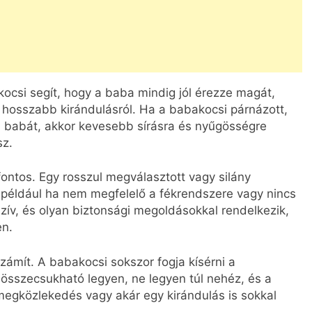
ocsi segít, hogy a baba mindig jól érezze magát,
r hosszabb kirándulásról. Ha a babakocsi párnázott,
a a babát, akkor kevesebb sírásra és nyűgösségre
sz.
ontos. Egy rosszul megválasztott vagy silány
 például ha nem megfelelő a fékrendszere vagy nincs
sszív, és olyan biztonsági megoldásokkal rendelkezik,
en.
ámít. A babakocsi sokszor fogja kísérni a
 összecsukható legyen, ne legyen túl nehéz, és a
tömegközlekedés vagy akár egy kirándulás is sokkal