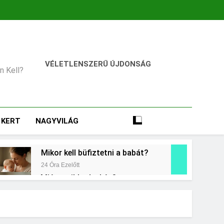
VÉLETLENSZERŰ ÚJDONSÁG
an Kell?
KERT
NAGYVILÁG
Mikor kell büfiztetni a babát?
24 Óra Ezelőtt
Miért zsibbad a kéz?
2 Nap Ezelőtt
égkielégítés?