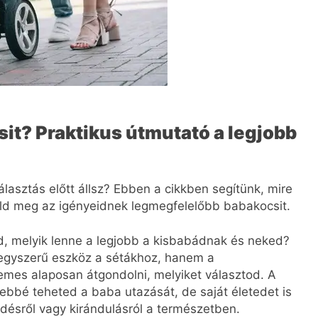
it? Praktikus útmutató a legjobb
asztás előtt állsz? Ebben a cikkben segítünk, mire
láld meg az igényeidnek legmegfelelőbb babakocsit.
od, melyik lenne a legjobb a kisbabádnak és neked?
egyszerű eszköz a sétákhoz, hanem a
demes alaposan átgondolni, melyiket választod. A
bbé teheted a baba utazását, de saját életedet is
désről vagy kirándulásról a természetben.