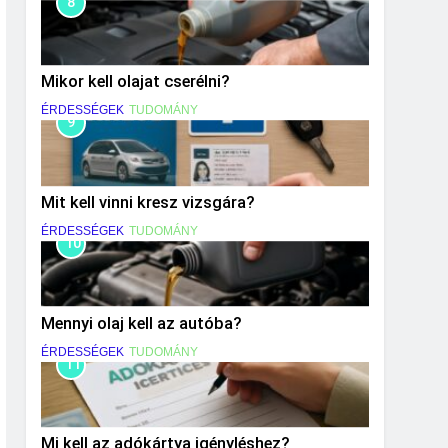
8
Mikor kell olajat cserélni?
ÉRDESSÉGEK
TUDOMÁNY
9
Mit kell vinni kresz vizsgára?
ÉRDESSÉGEK
TUDOMÁNY
10
Mennyi olaj kell az autóba?
ÉRDESSÉGEK
TUDOMÁNY
11
Mi kell az adókártya igényléshez?