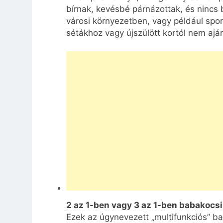
bírnak, kevésbé párnázottak, és nincs
városi környezetben, vagy például spor
sétákhoz vagy újszülött kortól nem aján
2 az 1-ben vagy 3 az 1-ben babakocsi
Ezek az úgynevezett „multifunkciós” b