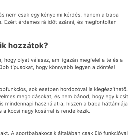
tás nem csak egy kényelmi kérdés, hanem a baba
s. Ezért érdemes rá időt szánni, és megfontoltan
lik hozzátok?
s, hogy olyat válassz, ami igazán megfelel a te és a
űbb típusokat, hogy könnyebb legyen a döntés!
öbbfunkciós, sok esetben hordozóval is kiegészíthető.
ényelmes megoldásokat, és nem bánod, hogy egy kicsit
lis mindennapi használatra, hiszen a baba háttámlája
 a kocsi nagy kosárral is rendelkezik.
kt. A sportbabakocsik általában csak ülő funkcióval