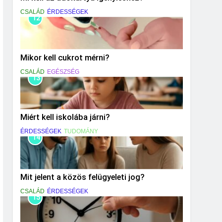
CSALÁD
ÉRDESSÉGEK
12
Mikor kell cukrot mérni?
CSALÁD
EGÉSZSÉG
13
Miért kell iskolába járni?
ÉRDESSÉGEK
TUDOMÁNY
14
Mit jelent a közös felügyeleti jog?
CSALÁD
ÉRDESSÉGEK
15