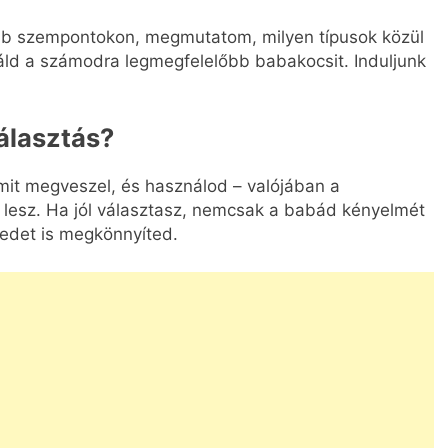
bb szempontokon, megmutatom, milyen típusok közül
áld a számodra legmegfelelőbb babakocsit. Induljunk
választás?
mit megveszel, és használod – valójában a
 lesz. Ha jól választasz, nemcsak a babád kényelmét
tedet is megkönnyíted.