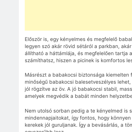
Először is, egy kényelmes és megfelelő babak
legyen szó akár rövid sétáról a parkban, aká
állítható a háttámlája, és megfelelően tartj
számíthatsz, hiszen a picinek is komfortos le
Másrészt a babakocsi biztonsága kiemelten f
minőségű babakocsi balesetveszélyes lehet,
jól rögzítve az öv. A jó babakocsi stabil, ma
amelyek megvédik a babát minden helyzetb
Nem utolsó sorban pedig a te kényelmed is sz
mindennapjaitokat, így fontos, hogy könnyen
kerekek jól guruljanak. Így a bevásárlás, a 
egyszerűbb lesz.