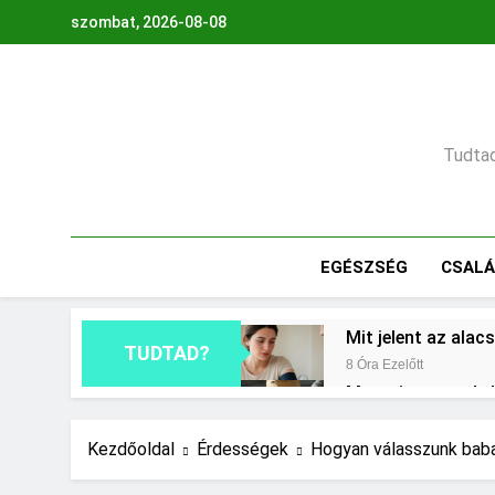
Ugrás
szombat, 2026-08-08
a
tartalomra
Tudtad,
EGÉSZSÉG
CSAL
Mit jelent az ala
TUDTAD?
8 Óra Ezelőtt
Mennyi cement kel
1 Nap Ezelőtt
Miért fáj a váll?
Kezdőoldal
Érdességek
Hogyan válasszunk bab
2 Nap Ezelőtt