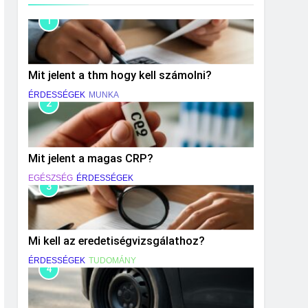
1
Mit jelent a thm hogy kell számolni?
ÉRDESSÉGEK
MUNKA
2
Mit jelent a magas CRP?
EGÉSZSÉG
ÉRDESSÉGEK
3
Mi kell az eredetiségvizsgálathoz?
ÉRDESSÉGEK
TUDOMÁNY
4