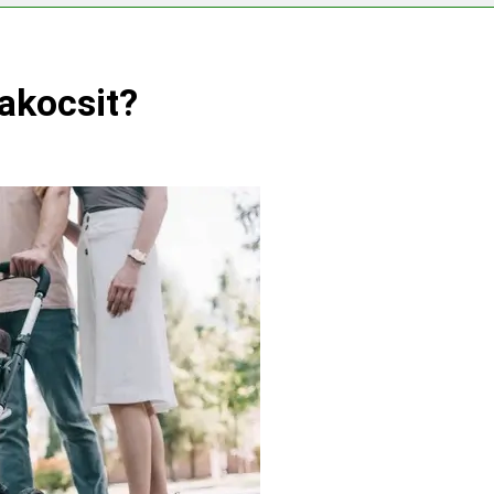
s CRP?
akocsit?