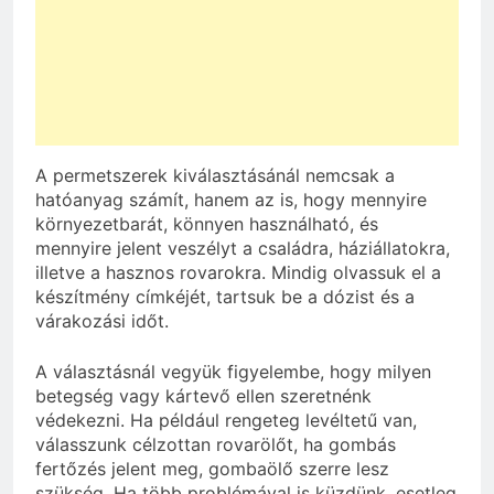
A permetszerek kiválasztásánál nemcsak a
hatóanyag számít, hanem az is, hogy mennyire
környezetbarát, könnyen használható, és
mennyire jelent veszélyt a családra, háziállatokra,
illetve a hasznos rovarokra. Mindig olvassuk el a
készítmény címkéjét, tartsuk be a dózist és a
várakozási időt.
A választásnál vegyük figyelembe, hogy milyen
betegség vagy kártevő ellen szeretnénk
védekezni. Ha például rengeteg levéltetű van,
válasszunk célzottan rovarölőt, ha gombás
fertőzés jelent meg, gombaölő szerre lesz
szükség. Ha több problémával is küzdünk, esetleg