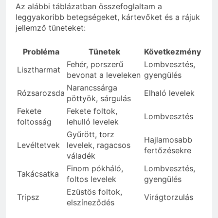
Az alábbi táblázatban összefoglaltam a
leggyakoribb betegségeket, kártevőket és a rájuk
jellemző tüneteket:
Probléma
Tünetek
Következmény
Fehér, porszerű
Lombvesztés,
Lisztharmat
bevonat a leveleken
gyengülés
Narancssárga
Rózsarozsda
Elhaló levelek
pöttyök, sárgulás
Fekete
Fekete foltok,
Lombvesztés
foltosság
lehulló levelek
Gyűrött, torz
Hajlamosabb
Levéltetvek
levelek, ragacsos
fertőzésekre
váladék
Finom pókháló,
Lombvesztés,
Takácsatka
foltos levelek
gyengülés
Ezüstös foltok,
Tripsz
Virágtorzulás
elszíneződés