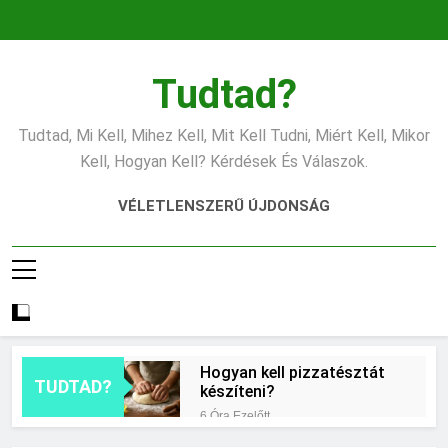
Ugrás
a
tartalomra
Tudtad?
Tudtad, Mi Kell, Mihez Kell, Mit Kell Tudni, Miért Kell, Mikor
Kell, Hogyan Kell? Kérdések És Válaszok.
VÉLETLENSZERŰ ÚJDONSÁG
Hogyan kell pizzatésztát
TUDTAD?
készíteni?
6 Óra Ezelőtt
Mikor érdemes asztrológiai