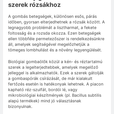
szerek rózsákhoz
A gombás betegségek, különösen esős, párás
időben, gyorsan elterjedhetnek a rózsák között. A
legnagyobb problémát a lisztharmat, a fekete
foltosság és a rozsda okozza. Ezen betegségek
ellen többféle permetezőszer is rendelkezésünkre
áll, amelyek segítségével megelőzhetjük a
tömeges lombhullást és a növény legyengülését.
Biológiai gombaölők közül a kén- és réztartalmú
szerek a legelterjedtebbek, amelyek megelőző
jelleggel is alkalmazhatók. Ezek a szerek gátolják
a gombaspórák csírázását, de már kialakult
fertőzés esetén is hatékonyak lehetnek. A piacon
kapható réz-szulfát, bordói lé, vagy
mikrobiológiai készítmények (pl. Bacillus subtilis
alapú termékek) mind jó választásnak
bizonyulnak.