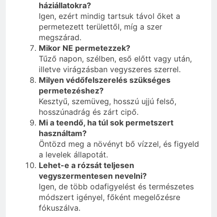
háziállatokra?
Igen, ezért mindig tartsuk távol őket a
permetezett területtől, míg a szer
megszárad.
Mikor NE permetezzek?
Tűző napon, szélben, eső előtt vagy után,
illetve virágzásban vegyszeres szerrel.
Milyen védőfelszerelés szükséges
permetezéshez?
Kesztyű, szemüveg, hosszú ujjú felső,
hosszúnadrág és zárt cipő.
Mi a teendő, ha túl sok permetszert
használtam?
Öntözd meg a növényt bő vízzel, és figyeld
a levelek állapotát.
Lehet-e a rózsát teljesen
vegyszermentesen nevelni?
Igen, de több odafigyelést és természetes
módszert igényel, főként megelőzésre
fókuszálva.