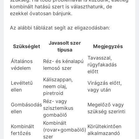
kombinált hatású szert is választhatunk, de
ezekkel óvatosan bánjunk.
Az alábbi táblázat segít az eligazodásban:
Javasolt szer
Szükséglet
Megjegyzés
típusa
Tavasszal,
Általános
Réz- és kénalapú
rügyfakadás
védelem
lemosó szer
előtt
Káliszappan,
Levéltetű
Virágzás előtt,
neem olaj,
ellen
vagy után
piretroid
Réz- vagy
Gombásodás
Megelőző vagy
szisztemikus
ellen
szükség szerinti
gombaölő
Kombinált
Kombinált
Körültekintően
(rovar+gombaölő)
fertőzés
alkalmazandó
szer