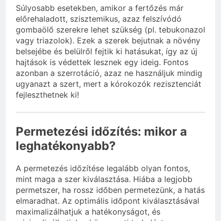
Súlyosabb esetekben, amikor a fertőzés már
előrehaladott, szisztemikus, azaz felszívódó
gombaölő szerekre lehet szükség (pl. tebukonazol
vagy triazolok). Ezek a szerek bejutnak a növény
belsejébe és belülről fejtik ki hatásukat, így az új
hajtások is védettek lesznek egy ideig. Fontos
azonban a szerrotáció, azaz ne használjuk mindig
ugyanazt a szert, mert a kórokozók rezisztenciát
fejleszthetnek ki!
Permetezési időzítés: mikor a
leghatékonyabb?
A permetezés időzítése legalább olyan fontos,
mint maga a szer kiválasztása. Hiába a legjobb
permetszer, ha rossz időben permetezünk, a hatás
elmaradhat. Az optimális időpont kiválasztásával
maximalizálhatjuk a hatékonyságot, és