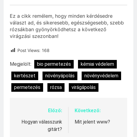
Ez a cikk remélem, hogy minden kérdésedre
választ ad, és sikeresebb, egészségesebb, szebb
rózsákban gyönyörködhetsz a következő
virágzási szezonban!
Post Views:
168
Megjelölt:
bio permetezés
kémiai védelem
kertészet
növényápolás
növényvédelem
permetezés
rózsa
virágápolás
Előző:
Következő:
Bejegyzés
navigáció
Hogyan válasszunk
Mit jelent www?
gitárt?