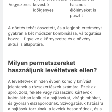
Vegyszeres
kevésbé
hasznos
időigényes
élőlényeket is
pusztít
A döntés tehát összetett, és a legjobb eredményt
gyakran a két módszer kombinálása, váltogatása
hozza – figyelve a környezetre és a növény
aktuális állapotára.
Milyen permetszereket
használjunk levéltetvek ellen?
A levéltetvek minden évben komoly kihívást
jelentenek a rózsakertészek számára. Ezek az
apró, zöld, fekete vagy rózsaszínű kártevők
kolóniákban lepik el a hajtásokat, virágbimbókat,
és gyorsan elszaporodnak. Szívogatásuk hatására
a hajtások torzulnak, a levelek besodródnak, és a