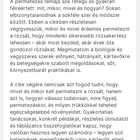
A permetezés témája sok rétegű és gyakran
félreértett: mit, mikor, mivel és hogyan? Sokan
elbizonytalanodnak a sokféle szer és módszer
között. Ebben a cikkben részletesen
végigvesszük, mikor és mivel érdemes permetezni
a rózsát, hogy mindenki sikeresebb rózsakertész
lehessen – akár most kezded, akár évek óta
gondozol rózsákat. Megmutatom a biológiai és
vegyszeres szerek előnyeit, hátrányait, kártevőkre
és betegségekre szabott megoldásokat, sőt,
környezetbarát praktikákat is.
A cikk végére nemcsak azt fogod tudni, hogy
mivel és mikor kell permetezni a rózsát, hanem
azt is, hogyan válassz tudatosan, mire figyelj
permetezéskor, és milyen trükkökkel teheted
egészségesebbé növényeidet. Gyakorlatias
tanácsokat, konkrét példákat, részletes útmutatót
és táblázatos összefoglalókat kapsz, hogy
valóban hasznos legyen számodra – legyen szó
betegségek megelőzéséről vagy kártevők elleni