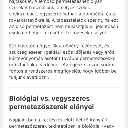
hajtásokat. A lemosó permetezéshez olyan
szereket használjunk, amelyek széles
spektrumúak, egyszerre hatnak a gombákra és a
rovarkártevőkre is. A tapasztalatok szerint, ha ezt
az első permetezést nem mulasztjuk el, jelentősen
csökkenthetjük a későbbi fertőzések esélyét.
Ezt követően figyeljük a növény fejlődését, és
szükség esetén (például esős időjárás vagy erős
kártevőnyomás esetén) további permetezésekkel
erősíthetjük a védelmet. Az egész szezon során
fontos a rendszeres megfigyelés, hogy időben be
tudjunk avatkozni.
Biológiai vs. vegyszeres
permetezőszerek előnyei
Napjainkban a kertészek előtt két fő irány áll
permetezőszerek tekintetében: a biológiai (vagy