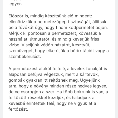
legyen.
Először is, mindig készítsünk elő mindent:
ellenőrizzük a permetezőgép tisztaságát, állítsuk
be a fúvókát úgy, hogy finom ködpermetet adjon.
Mérjük ki pontosan a permetszert, kövessük a
használati útmutatót, és mindig keverjük friss
vízbe. Viseljünk védőruházatot, kesztyűt,
szemüveget, hogy elkerüljük a bőrirritációt vagy a
szembekerülést.
A permetezést alulról felfelé, a levelek fonákját is
alaposan befújva végezzük, mert a kártevők,
gombák gyakran itt rejtőznek meg. Ügyeljünk
arra, hogy a növény minden része nedves legyen,
de ne csorogjon a szer. Ha több bokrunk is van, a
fertőzött részekkel kezdjük, és haladjunk a
kevésbé érintettek felé, hogy ne vigyük át a
fertőzést.