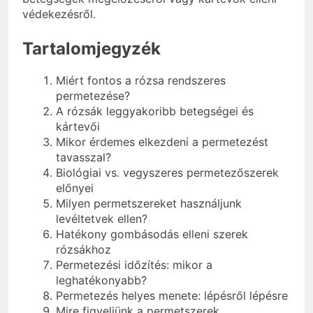
védekezésről.
Tartalomjegyzék
Miért fontos a rózsa rendszeres
permetezése?
A rózsák leggyakoribb betegségei és
kártevői
Mikor érdemes elkezdeni a permetezést
tavasszal?
Biológiai vs. vegyszeres permetezőszerek
előnyei
Milyen permetszereket használjunk
levéltetvek ellen?
Hatékony gombásodás elleni szerek
rózsákhoz
Permetezési időzítés: mikor a
leghatékonyabb?
Permetezés helyes menete: lépésről lépésre
Mire figyeljünk a permetszerek