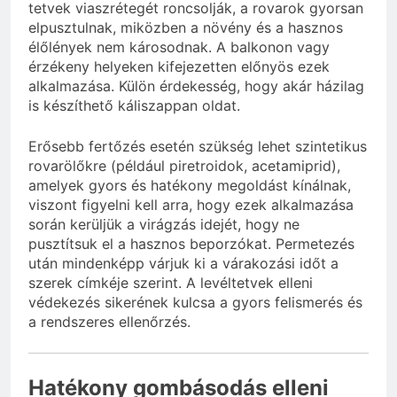
tetvek viaszrétegét roncsolják, a rovarok gyorsan
elpusztulnak, miközben a növény és a hasznos
élőlények nem károsodnak. A balkonon vagy
érzékeny helyeken kifejezetten előnyös ezek
alkalmazása. Külön érdekesség, hogy akár házilag
is készíthető káliszappan oldat.
Erősebb fertőzés esetén szükség lehet szintetikus
rovarölőkre (például piretroidok, acetamiprid),
amelyek gyors és hatékony megoldást kínálnak,
viszont figyelni kell arra, hogy ezek alkalmazása
során kerüljük a virágzás idejét, hogy ne
pusztítsuk el a hasznos beporzókat. Permetezés
után mindenképp várjuk ki a várakozási időt a
szerek címkéje szerint. A levéltetvek elleni
védekezés sikerének kulcsa a gyors felismerés és
a rendszeres ellenőrzés.
Hatékony gombásodás elleni