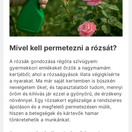
3 Nap Ezelőtt
Mennyi cement kell?
3 Nap Ezelőtt
Mivel kell permetezni a rózsát?
A rózsák gondozása régóta szívügyem:
gyermekkori emlékeket őrzök a nagymamám
kertjéből, ahol a rózsaágyások illata végigkísérte
a nyarakat. Ma már saját kertemben is büszkén
nevelgetem őket, és tapasztalatból tudom, mennyi
öröm és kihívás jár ezzel a gyönyörű, de érzékeny
növénnyel. Egy rózsakert egészsége a rendszeres
ápoláson és a megfelelő permetezésen múlik,
hiszen a betegségek és kártevők hamar
tönkretehetik a munkánkat.