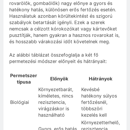
rovarölők, gombaölők) nagy előnye a gyors és
hatékony hatás, különösen erős fertőzés esetén.
Használatuk azonban körültekintést és szigorú
szabályok betartását igényli. Ezek a szerek
nemcsak a célzott kórokozókat vagy kártevőket
pusztítják, hanem gyakran a hasznos rovarokat is,
és hosszabb várakozási időt követelnek meg.
Az alábbi táblázat összefoglalja a két fő
permetezési módszer előnyeit és hátrányait:
Permetszer
Előnyök
Hátrányok
típusa
Környezetbarát,
Kevésbé
kíméletes, nincs
hatékony súlyos
Biológiai
rezisztencia,
fertőzésnél,
virágzáskor is
többszöri
használható
kezelés kell
Környezetterhelő,
Gyors, erős hatás,
rezisztencia,