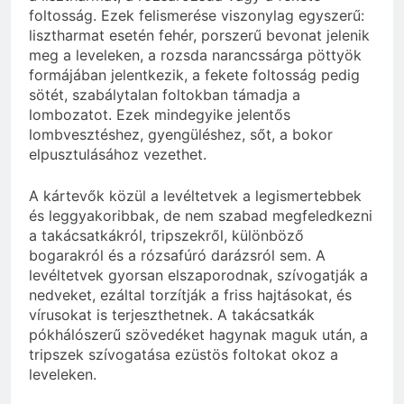
foltosság. Ezek felismerése viszonylag egyszerű:
lisztharmat esetén fehér, porszerű bevonat jelenik
meg a leveleken, a rozsda narancssárga pöttyök
formájában jelentkezik, a fekete foltosság pedig
sötét, szabálytalan foltokban támadja a
lombozatot. Ezek mindegyike jelentős
lombvesztéshez, gyengüléshez, sőt, a bokor
elpusztulásához vezethet.
A kártevők közül a levéltetvek a legismertebbek
és leggyakoribbak, de nem szabad megfeledkezni
a takácsatkákról, tripszekről, különböző
bogarakról és a rózsafúró darázsról sem. A
levéltetvek gyorsan elszaporodnak, szívogatják a
nedveket, ezáltal torzítják a friss hajtásokat, és
vírusokat is terjeszthetnek. A takácsatkák
pókhálószerű szövedéket hagynak maguk után, a
tripszek szívogatása ezüstös foltokat okoz a
leveleken.