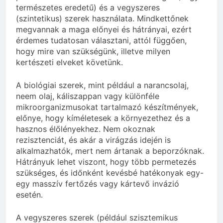
természetes eredetű) és a vegyszeres
(szintetikus) szerek használata. Mindkettőnek
megvannak a maga előnyei és hátrányai, ezért
érdemes tudatosan választani, attól függően,
hogy mire van szükségünk, illetve milyen
kertészeti elveket követünk.
A biológiai szerek, mint például a narancsolaj,
neem olaj, káliszappan vagy különféle
mikroorganizmusokat tartalmazó készítmények,
előnye, hogy kíméletesek a környezethez és a
hasznos élőlényekhez. Nem okoznak
rezisztenciát, és akár a virágzás idején is
alkalmazhatók, mert nem ártanak a beporzóknak.
Hátrányuk lehet viszont, hogy több permetezés
szükséges, és időnként kevésbé hatékonyak egy-
egy masszív fertőzés vagy kártevő invázió
esetén.
A vegyszeres szerek (például szisztemikus