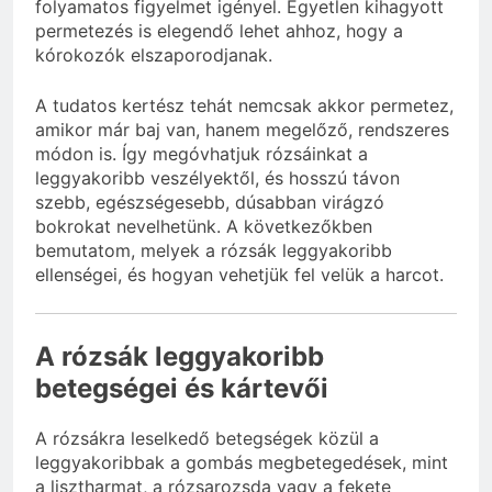
folyamatos figyelmet igényel. Egyetlen kihagyott
permetezés is elegendő lehet ahhoz, hogy a
kórokozók elszaporodjanak.
A tudatos kertész tehát nemcsak akkor permetez,
amikor már baj van, hanem megelőző, rendszeres
módon is. Így megóvhatjuk rózsáinkat a
leggyakoribb veszélyektől, és hosszú távon
szebb, egészségesebb, dúsabban virágzó
bokrokat nevelhetünk. A következőkben
bemutatom, melyek a rózsák leggyakoribb
ellenségei, és hogyan vehetjük fel velük a harcot.
A rózsák leggyakoribb
betegségei és kártevői
A rózsákra leselkedő betegségek közül a
leggyakoribbak a gombás megbetegedések, mint
a lisztharmat, a rózsarozsda vagy a fekete