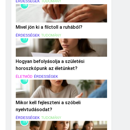
ÉRDESSÉGEK
TUDOMÁNY
16
Mivel jön ki a filctoll a ruhából?
ÉRDESSÉGEK
TUDOMÁNY
17
Hogyan befolyásolja a születési
horoszkópunk az életünket?
ÉLETMÓD
ÉRDESSÉGEK
18
Mikor kell fejleszteni a szóbeli
nyelvtudásodat?
ÉRDESSÉGEK
TUDOMÁNY
19