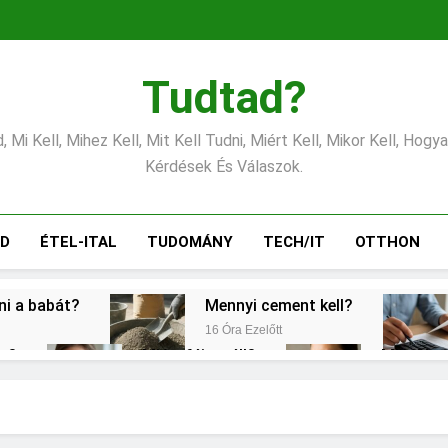
Tudtad?
 Mi Kell, Mihez Kell, Mit Kell Tudni, Miért Kell, Mikor Kell, Hogy
Kérdések És Válaszok.
ÁD
ÉTEL-ITAL
TUDOMÁNY
TECH/IT
OTTHON
tni a babát?
Mennyi cement kell?
16 Óra Ezelőtt
éz?
Miért fáj a váll?
Mire jó a
2 Nap Ezelőtt
2 Nap Ezelőt
gítés?
Mit jelent a magas CRP?
3 Nap Ezelőtt