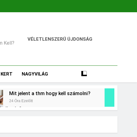
VÉLETLENSZERŰ ÚJDONSÁG
an Kell?
KERT
NAGYVILÁG
Mit jelent a thm hogy kell számolni?
24 Óra Ezelőtt
 kollagén?
t
Mikor kell tetőt cserélni?
3 Nap Ezelőtt