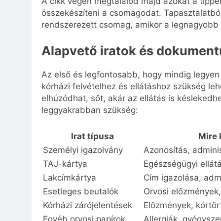
A cikk végén megtalálod majd azokat a tipp
összekészíteni a csomagodat. Tapasztalatból
rendszerezett csomag, amikor a legnagyobb 
Alapvető iratok és dokument
Az első és legfontosabb, hogy mindig legye
kórházi felvételhez és ellátáshoz szükség le
elhúzódhat, sőt, akár az ellátás is késlekedhe
leggyakrabban szükség:
Irat típusa
Mire 
Személyi igazolvány
Azonosítás, admini
TAJ-kártya
Egészségügyi ellátá
Lakcímkártya
Cím igazolása, admi
Esetleges beutalók
Orvosi előzmények,
Kórházi zárójelentések
Előzmények, kórtör
Egyéb orvosi papírok
Allergiák, gyógyszer