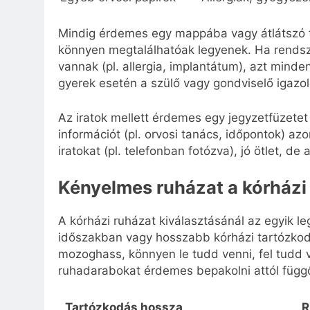
Mindig érdemes egy mappába vagy átlátszó t
könnyen megtalálhatóak legyenek. Ha rendsz
vannak (pl. allergia, implantátum), azt mind
gyerek esetén a szülő vagy gondviselő igazo
Az iratok mellett érdemes egy jegyzetfüzetet 
információt (pl. orvosi tanács, időpontok) azon
iratokat (pl. telefonban fotózva), jó ötlet, de
Kényelmes ruházat a kórházi
A kórházi ruházat kiválasztásánál az egyik 
időszakban vagy hosszabb kórházi tartózko
mozoghass, könnyen le tudd venni, fel tudd 
ruhadarabokat érdemes bepakolni attól függő
Tartózkodás hossza
R