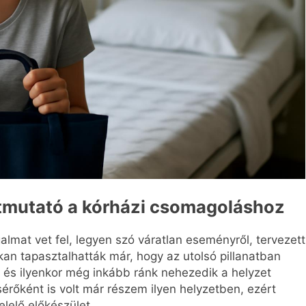
 útmutató a kórházi csomagoláshoz
almat vet fel, legyen szó váratlan eseményről, tervezett
an tapasztalhatták már, hogy az utolsó pillanatban
 és ilyenkor még inkább ránk nehezedik a helyzet
érőként is volt már részem ilyen helyzetben, ezért
lelő előkészület.