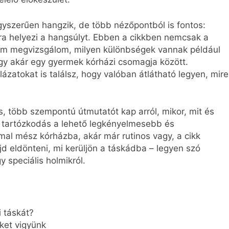
egyszerűen hangzik, de több nézőpontból is fontos:
ra helyezi a hangsúlyt. Ebben a cikkben nemcsak a
em megvizsgálom, milyen különbségek vannak például
gy akár egy gyermek kórházi csomagja között.
lázatokat is találsz, hogy valóban átlátható legyen, mire
es, több szempontú útmutatót kap arról, mikor, mit és
 tartózkodás a lehető legkényelmesebb és
al mész kórházba, akár már rutinos vagy, a cikk
 eldönteni, mi kerüljön a táskádba – legyen szó
gy speciális holmikról.
i táskát?
ket vigyünk