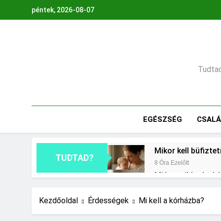
Ugrás
péntek, 2026-08-07
a
tartalomra
Tudtad,
EGÉSZSÉG
CSAL
Mikor kell büfizte
TUDTAD?
8 Óra Ezelőtt
Miért zsibbad a k
1 Nap Ezelőtt
Mennyi a végkielé
Kezdőoldal
Érdességek
Mi kell a kórházba?
2 Nap Ezelőtt