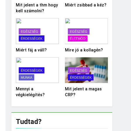
Mit jelent a thm hogy
Miért zsibbad a kéz?
kell számolni?
EGÉSZSÉG
EGÉSZSÉG
ÉRDESSÉGEK
ÉLETMÓD
Miért fáj a váll?
Mire jó a kollagén?
ÉRDESSÉGEK
EGÉSZSÉG
MUNKA
ÉRDESSÉGEK
Mennyi a
Mit jelent a magas
végkielégítés?
CRP?
Tudtad?