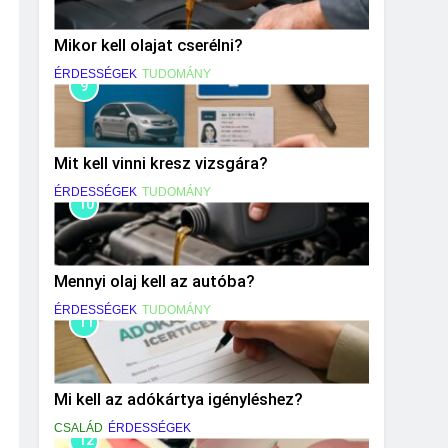
Mikor kell olajat cserélni?
ÉRDESSÉGEK
TUDOMÁNY
9
Mit kell vinni kresz vizsgára?
ÉRDESSÉGEK
TUDOMÁNY
10
Mennyi olaj kell az autóba?
ÉRDESSÉGEK
TUDOMÁNY
11
Mi kell az adókártya igényléshez?
CSALÁD
ÉRDESSÉGEK
12