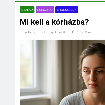
Mit jelent a maga
3 Nap Ezelőtt
CSALÁD
EGÉSZSÉG
ÉRDESSÉGEK
Mi kell a kórházba?
0
Tudtad?
7 Hónap Ezelőtt
17 Mins