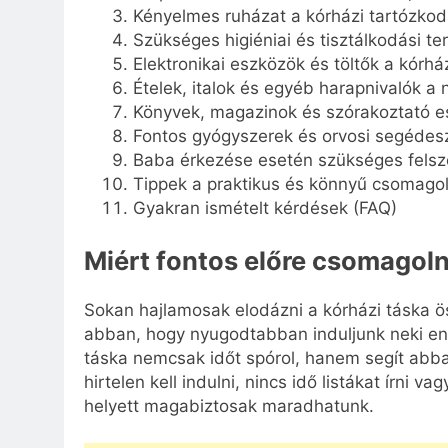
Kényelmes ruházat a kórházi tartózko
Szükséges higiéniai és tisztálkodási t
Elektronikai eszközök és töltők a kórh
Ételek, italok és egyéb harapnivalók a
Könyvek, magazinok és szórakoztató 
Fontos gyógyszerek és orvosi segédes
Baba érkezése esetén szükséges felsz
Tippek a praktikus és könnyű csomago
Gyakran ismételt kérdések (FAQ)
Miért fontos előre csomagoln
Sokan hajlamosak elodázni a kórházi táska ös
abban, hogy nyugodtabban induljunk neki enn
táska nemcsak időt spórol, hanem segít abb
hirtelen kell indulni, nincs idő listákat írni 
helyett magabiztosak maradhatunk.