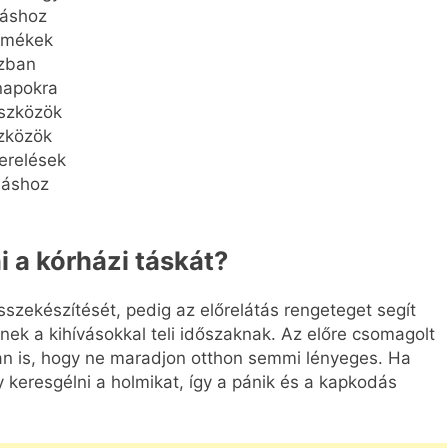
dáshoz
ermékek
ázban
 napokra
eszközök
zközök
erelések
láshoz
i a kórházi táskát?
szekészítését, pedig az előrelátás rengeteget segít
ek a kihívásokkal teli időszaknak. Az előre csomagolt
an is, hogy ne maradjon otthon semmi lényeges. Ha
vagy keresgélni a holmikat, így a pánik és a kapkodás