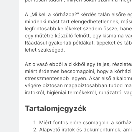
A „Mi kell a kórházba?” kérdés talán elsőre 
mindenki mást tart elengedhetetlennek, más
legfontosabb kellékeket szedem össze, han
egy műtétre készülő felnőtt, egy kismama va
Ráadásul gyakorlati példákat, tippeket és táb
lehet szükséged.
Az olvasó ebből a cikkből egy teljes, részlet
miért érdemes becsomagolni, hogy a kórházi
stresszmentesebb legyen. Akár első alkalomm
végére biztosan magabiztosabban tudod majd
iratokról, higiéniai termékekről, ruházatról va
Tartalomjegyzék
Miért fontos előre csomagolni a kórház
Alapvető iratok és dokumentumok, ami