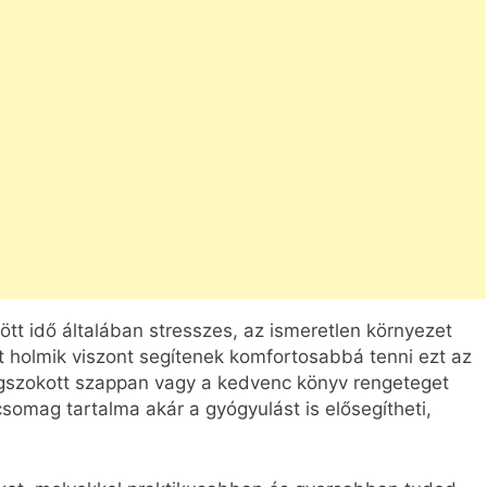
ött idő általában stresszes, az ismeretlen környezet
át holmik viszont segítenek komfortosabbá tenni ezt az
megszokott szappan vagy a kedvenc könyv rengeteget
csomag tartalma akár a gyógyulást is elősegítheti,