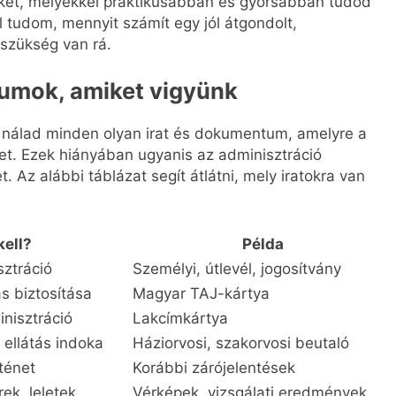
eket, melyekkel praktikusabban és gyorsabban tudod
 tudom, mennyit számít egy jól átgondolt,
szükség van rá.
umok, amiket vigyünk
n nálad minden olyan irat és dokumentum, amelyre a
het. Ezek hiányában ugyanis az adminisztráció
t. Az alábbi táblázat segít átlátni, mely iratokra van
kell?
Példa
sztráció
Személyi, útlevél, jogosítvány
s biztosítása
Magyar TAJ-kártya
nisztráció
Lakcímkártya
 ellátás indoka
Háziorvosi, szakorvosi beutaló
ténet
Korábbi zárójelentések
ek, leletek
Vérképek, vizsgálati eredmények