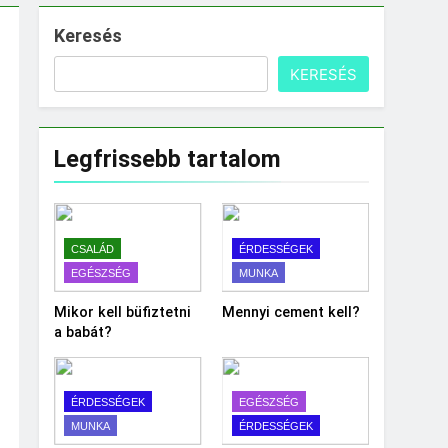
Keresés
KERESÉS
Legfrissebb tartalom
CSALÁD
ÉRDESSÉGEK
EGÉSZSÉG
MUNKA
Mikor kell büfiztetni
Mennyi cement kell?
a babát?
ÉRDESSÉGEK
EGÉSZSÉG
MUNKA
ÉRDESSÉGEK