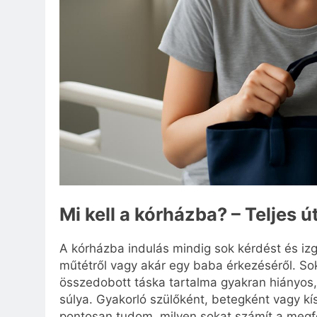
Mi kell a kórházba? – Teljes
A kórházba indulás mindig sok kérdést és izg
műtétről vagy akár egy baba érkezéséről. Sok
összedobott táska tartalma gyakran hiányos,
súlya. Gyakorló szülőként, betegként vagy kís
pontosan tudom, milyen sokat számít a megfe