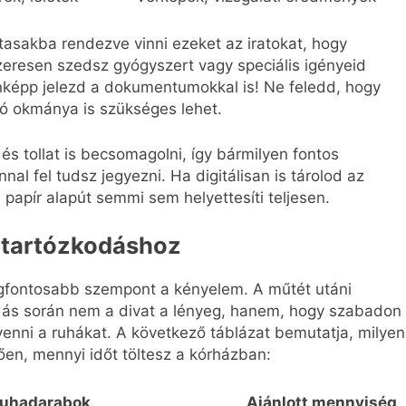
asakba rendezve vinni ezeket az iratokat, hogy
eresen szedsz gyógyszert vagy speciális igényeid
enképp jelezd a dokumentumokkal is! Ne feledd, hogy
ló okmánya is szükséges lehet.
és tollat is becsomagolni, így bármilyen fontos
nal fel tudsz jegyezni. Ha digitálisan is tárolod az
 a papír alapút semmi sem helyettesíti teljesen.
 tartózkodáshoz
legfontosabb szempont a kényelem. A műtét utáni
dás során nem a divat a lényeg, hanem, hogy szabadon
venni a ruhákat. A következő táblázat bemutatja, milyen
en, mennyi időt töltesz a kórházban:
uhadarabok
Ajánlott mennyiség