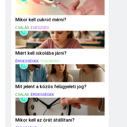
Mikor kell cukrot mérni?
CSALÁD
EGÉSZSÉG
13
Miért kell iskolába járni?
ÉRDESSÉGEK
TUDOMÁNY
14
Mit jelent a közös felügyeleti jog?
CSALÁD
ÉRDESSÉGEK
15
Mikor kell az órát átállítani?