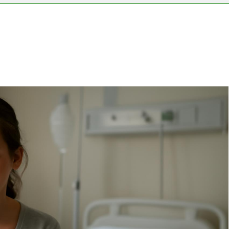
s vérnyomás?