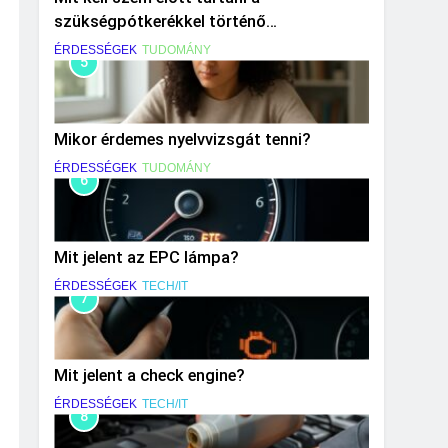
szükségpótkerékkel történő
közlekedéskor?
ÉRDESSÉGEK
TUDOMÁNY
5
Mikor érdemes nyelvvizsgát tenni?
ÉRDESSÉGEK
TUDOMÁNY
6
Mit jelent az EPC lámpa?
ÉRDESSÉGEK
TECH/IT
7
Mit jelent a check engine?
ÉRDESSÉGEK
TECH/IT
8