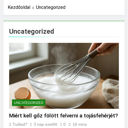
Mennyi a végkielégítés?
Kezdőoldal
Uncategorized
17 Óra Ezelőtt
Mit jelent a magas
CRP?
Uncategorized
1 Nap Ezelőtt
Mikor kell tetőt
cserélni?
1 Nap Ezelőtt
Mit jelent a magas
vérnyomás?
2 Nap Ezelőtt
Milyen fűtést érdemes
választani?
2 Nap Ezelőtt
Mennyi a táppénz?
UNCATEGORIZED
2 Nap Ezelőtt
Mi kell az
Miért kell gőz fölött felverni a tojásfehérjét?
eredetiségvizsgálathoz?
3 Nap Ezelőtt
Tudtad?
3 nap ezelőtt
0
16 mins