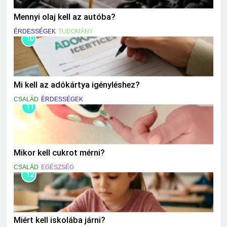
Mennyi olaj kell az autóba?
ÉRDESSÉGEK
TUDOMÁNY
10
Mi kell az adókártya igényléshez?
CSALÁD
ÉRDESSÉGEK
11
Mikor kell cukrot mérni?
CSALÁD
EGÉSZSÉG
12
Miért kell iskolába járni?