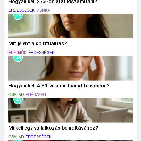
Hogyan kell 27%-os áfát kiszámítani?
ÉRDESSÉGEK
MUNKA
23
Mit jelent a spiritualitás?
ÉLETMÓD
ÉRDESSÉGEK
24
Hogyan kell A B1-vitamin hiányt felismerni?
CSALÁD
EGÉSZSÉG
25
Mi kell egy vállalkozás beindításához?
CSALÁD
ÉRDESSÉGEK