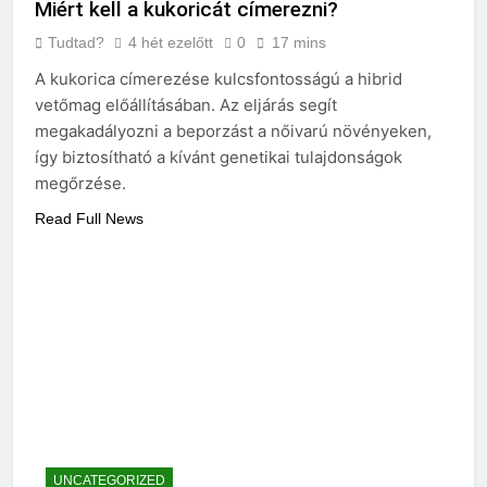
Miért kell a kukoricát címerezni?
Tudtad?
4 hét ezelőtt
0
17 mins
A kukorica címerezése kulcsfontosságú a hibrid
vetőmag előállításában. Az eljárás segít
megakadályozni a beporzást a nőivarú növényeken,
így biztosítható a kívánt genetikai tulajdonságok
megőrzése.
Read Full News
UNCATEGORIZED