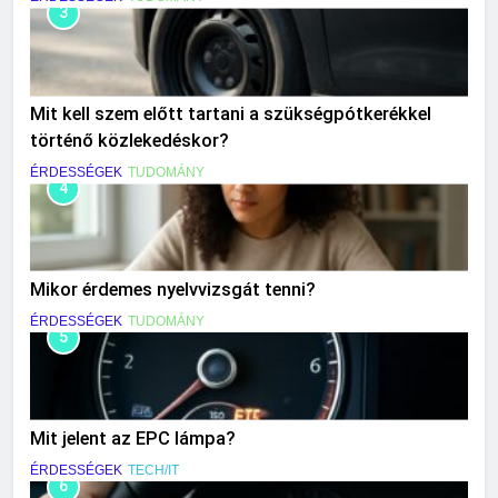
3
Mit kell szem előtt tartani a szükségpótkerékkel
történő közlekedéskor?
ÉRDESSÉGEK
TUDOMÁNY
4
Mikor érdemes nyelvvizsgát tenni?
ÉRDESSÉGEK
TUDOMÁNY
5
Mit jelent az EPC lámpa?
ÉRDESSÉGEK
TECH/IT
6