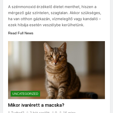
A szénmonoxid érzékelő életet menthet, hiszen a
mérgező gáz színtelen, szagtalan. Akkor szükséges,
ha van otthon gázkazán, vízmelegítő vagy kandalló –
ezek hibája esetén veszélybe kerülhetünk.
Read Full News
UNCATEGORIZED
Mikor ivarérett a macska?
Tudtad?
2 hét ezelőtt
0
16 mins