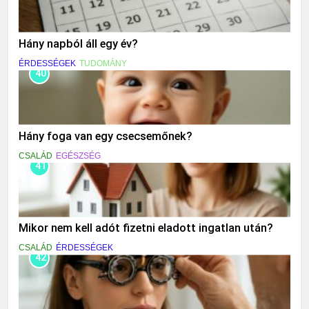
Hány napból áll egy év?
ÉRDESSÉGEK
TUDOMÁNY
40
Hány foga van egy csecsemőnek?
CSALÁD
EGÉSZSÉG
41
Mikor nem kell adót fizetni eladott ingatlan után?
CSALÁD
ÉRDESSÉGEK
42