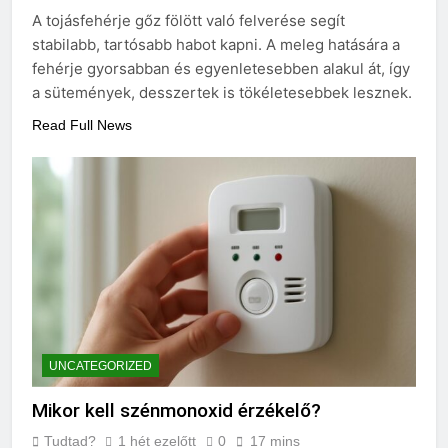
Mit hány fokon kell
A tojásfehérje gőz fölött való felverése segít
mosni?
stabilabb, tartósabb habot kapni. A meleg hatására a
3 Nap Ezelőtt
fehérje gyorsabban és egyenletesebben alakul át, így
a sütemények, desszertek is tökéletesebbek lesznek.
Read Full News
UNCATEGORIZED
Mikor kell szénmonoxid érzékelő?
Tudtad?
1 hét ezelőtt
0
17 mins