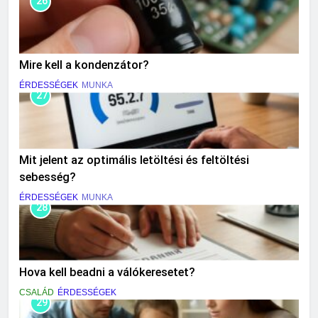
26
Mire kell a kondenzátor?
ÉRDESSÉGEK
MUNKA
27
Mit jelent az optimális letöltési és feltöltési
sebesség?
ÉRDESSÉGEK
MUNKA
28
Hova kell beadni a válókeresetet?
CSALÁD
ÉRDESSÉGEK
29