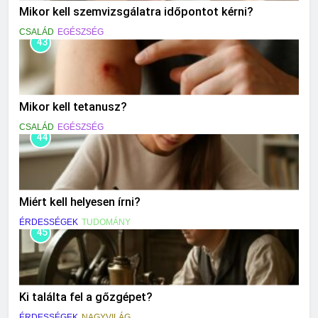
Mikor kell szemvizsgálatra időpontot kérni?
CSALÁD
EGÉSZSÉG
43
Mikor kell tetanusz?
CSALÁD
EGÉSZSÉG
44
Miért kell helyesen írni?
ÉRDESSÉGEK
TUDOMÁNY
45
Ki találta fel a gőzgépet?
ÉRDESSÉGEK
NAGYVILÁG