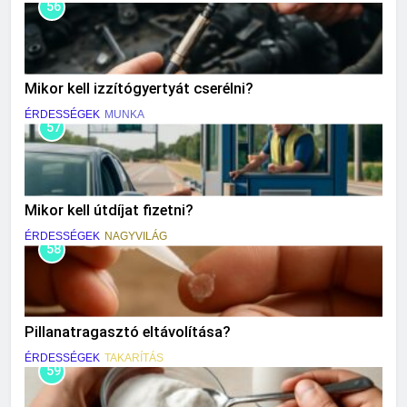
56
Mikor kell izzítógyertyát cserélni?
ÉRDESSÉGEK
MUNKA
57
Mikor kell útdíjat fizetni?
ÉRDESSÉGEK
NAGYVILÁG
58
Pillanatragasztó eltávolítása?
ÉRDESSÉGEK
TAKARÍTÁS
59