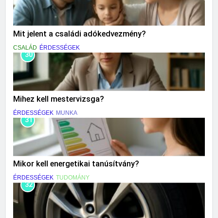
Mit jelent a családi adókedvezmény?
CSALÁD
ÉRDESSÉGEK
30
Mihez kell mestervizsga?
ÉRDESSÉGEK
MUNKA
31
Mikor kell energetikai tanúsítvány?
ÉRDESSÉGEK
TUDOMÁNY
32