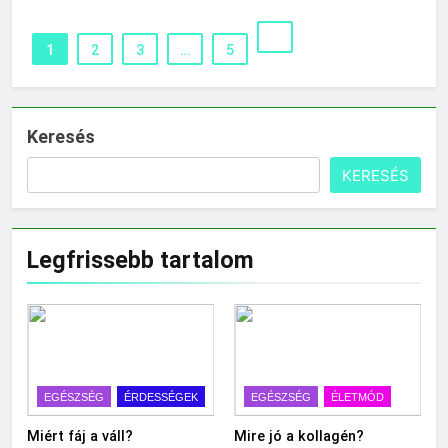
1
2
3
…
5
Keresés
KERESÉS
Legfrissebb tartalom
EGÉSZSÉG
ÉRDESSÉGEK
EGÉSZSÉG
ÉLETMÓD
Miért fáj a váll?
Mire jó a kollagén?