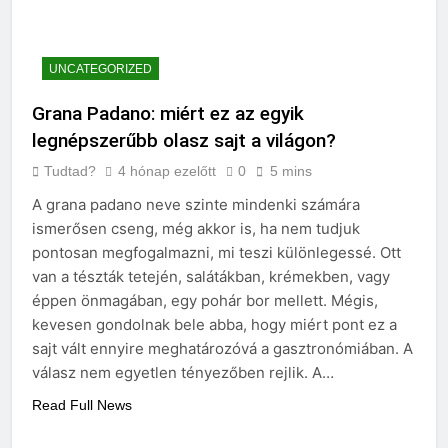
UNCATEGORIZED
Grana Padano: miért ez az egyik
legnépszerűbb olasz sajt a világon?
Tudtad?
4 hónap ezelőtt
0
5 mins
A grana padano neve szinte mindenki számára
ismerősen cseng, még akkor is, ha nem tudjuk
pontosan megfogalmazni, mi teszi különlegessé. Ott
van a tészták tetején, salátákban, krémekben, vagy
éppen önmagában, egy pohár bor mellett. Mégis,
kevesen gondolnak bele abba, hogy miért pont ez a
sajt vált ennyire meghatározóvá a gasztronómiában. A
válasz nem egyetlen tényezőben rejlik. A…
Read Full News