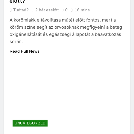
előtt?
Tudtad?
2 hét ezelőtt
0
16 mins
A körömlakk eltávolítása műtét előtt fontos, mert a
köröm színe segít az orvosoknak megfigyelni a beteg
oxigénellátását és egészségi állapotát a beavatkozás
során.
Read Full News
UNCATEGORIZED