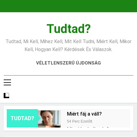
Ugrás
a
tartalomra
Tudtad?
Tudtad, Mi Kell, Mihez Kell, Mit Kell Tudni, Miért Kell, Mikor
Kell, Hogyan Kell? Kérdések És Válaszok.
VÉLETLENSZERŰ ÚJDONSÁG
Miért fáj a váll?
TUDTAD?
54 Perc Ezelőtt
Mire jó a kollagén?
9 Óra Ezelőtt