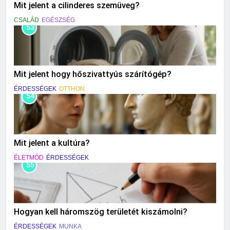
Mit jelent a cilinderes szemüveg?
CSALÁD
EGÉSZSÉG
53
Mit jelent hogy hőszivattyús szárítógép?
ÉRDESSÉGEK
OTTHON
54
Mit jelent a kultúra?
ÉLETMÓD
ÉRDESSÉGEK
55
Hogyan kell háromszög területét kiszámolni?
ÉRDESSÉGEK
MUNKA