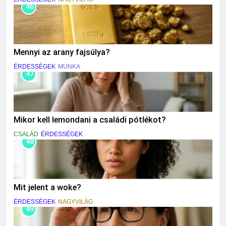
46
Mennyi az arany fajsúlya?
ÉRDESSÉGEK
MUNKA
47
Mikor kell lemondani a családi pótlékot?
CSALÁD
ÉRDESSÉGEK
48
Mit jelent a woke?
ÉRDESSÉGEK
NAGYVILÁG
49