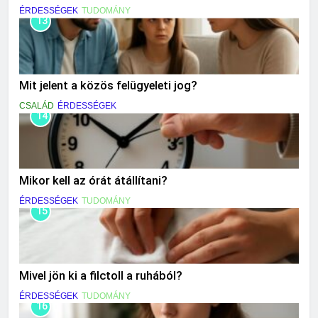
ÉRDESSÉGEK
TUDOMÁNY
13
Mit jelent a közös felügyeleti jog?
CSALÁD
ÉRDESSÉGEK
14
Mikor kell az órát átállítani?
ÉRDESSÉGEK
TUDOMÁNY
15
Mivel jön ki a filctoll a ruhából?
ÉRDESSÉGEK
TUDOMÁNY
16