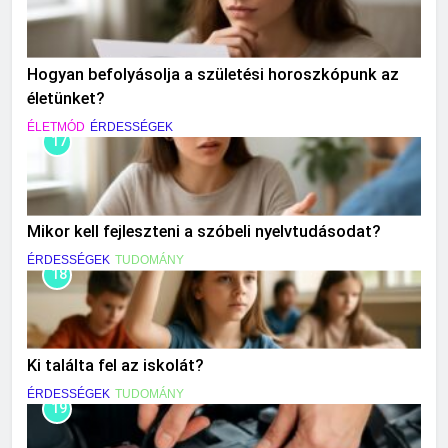
Hogyan befolyásolja a születési horoszkópunk az
életünket?
ÉLETMÓD
ÉRDESSÉGEK
17
Mikor kell fejleszteni a szóbeli nyelvtudásodat?
ÉRDESSÉGEK
TUDOMÁNY
18
Ki találta fel az iskolát?
ÉRDESSÉGEK
TUDOMÁNY
19