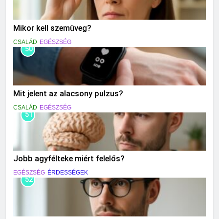
Mikor kell szemüveg?
CSALÁD
EGÉSZSÉG
50
Mit jelent az alacsony pulzus?
CSALÁD
EGÉSZSÉG
51
Jobb agyfélteke miért felelős?
EGÉSZSÉG
ÉRDESSÉGEK
52