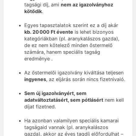
tagsági díj, ami
nem az igazolványhoz
kötődik
.
Egyes tapasztalatok szerint ez a díj akár
kb. 20 000 Ft évente
is lehet bizonyos
kategóriákban (pl. aranykalászos gazda),
de ez nem kötelező minden őstermelő
számára, hanem speciális tagság
eredménye
.
Az őstermelői igazolvány kiváltása teljesen
ingyenes
, az eljárás során nincs fizetnivaló.
Sem új igazolványért, sem
adatváltoztatásért, sem pótlásért
nem kell
díjat fizetned.
Ha azonban valamilyen speciális kamarai
tagságaid vannak (pl. aranykalászos
gazda), akkor az éves tagdíj előfordulhat –