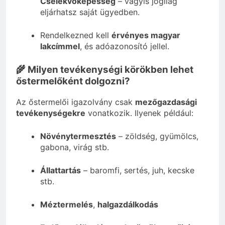
Cselekvőképesség
– vagyis jogilag
eljárhatsz saját ügyedben.
Rendelkezned kell
érvényes magyar
lakcímmel
, és adóazonosító jellel.
🌾 Milyen tevékenységi körökben lehet
őstermelőként dolgozni?
Az őstermelői igazolvány csak
mezőgazdasági
tevékenységekre
vonatkozik. Ilyenek például:
Növénytermesztés
– zöldség, gyümölcs,
gabona, virág stb.
Állattartás
– baromfi, sertés, juh, kecske
stb.
Méztermelés
,
halgazdálkodás