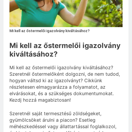
Miért fáj a váll?
3 Nap Ezelőtt
Mi kell az őstermelői igazolvány kiváltásához?
Mi kell az őstermelői igazolvány
kiváltásához?
Mi kell az őstermelői igazolvány kiváltásához?
Szeretnél őstermelőként dolgozni, de nem tudod,
hogyan váltsd ki az igazolványt? Cikkünk
részletesen elmagyarázza a folyamatot, az
elvárásokat, és a szükséges dokumentumokat.
Kezdj hozzá magabiztosan!
Szeretnél saját termesztésű zöldségeket,
gyümölcsöket árulni a piacon? Esetleg
méhészkedéssel vagy állattartással foglalkozol,