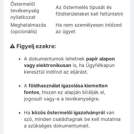
Őstermelői
Az őstermelés típusát és
tevékenység
földterületeket kell feltüntetni
nyilatkozat
Meghatalmazás
Ha nem személyesen intézed
(opcionális)
az ügyet
⚠️ Figyelj ezekre:
A dokumentumok lehetnek
papír alapon
vagy elektronikusan
is, ha Ügyfélkapun
keresztül indítod az eljárást.
A
földhasználat igazolása kiemelten
fontos
, hiszen ez alapján bírálják el,
jogosult vagy-e a tevékenységre.
Ha
közös őstermelői igazolványról
van
szó, minden családtagnak be kell mutatnia
a szükséges dokumentumait.