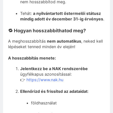
nem hosszabbítod meg.
Tehát:
a nyilvántartott őstermelői státusz
mindig adott év december 31-ig érvényes
.
🔁 Hogyan hosszabbíthatod meg?
A meghosszabbítás
nem automatikus
, neked kell
lépéseket tenned minden év elején!
A hosszabbítás menete:
Jelentkezz be a NAK rendszerébe
ügyfélkapus azonosítással:
👉
https://www.nak.hu
Ellenőrizd és frissítsd az adataidat
:
földhasználat