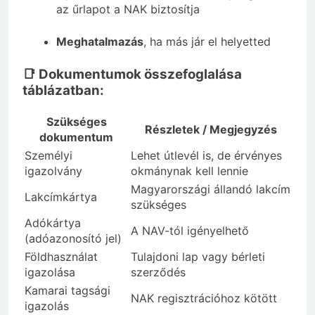
az űrlapot a NAK biztosítja
Meghatalmazás
, ha más jár el helyetted
📑 Dokumentumok összefoglalása
táblázatban:
Szükséges
Részletek / Megjegyzés
dokumentum
Személyi
Lehet útlevél is, de érvényes
igazolvány
okmánynak kell lennie
Magyarországi állandó lakcím
Lakcímkártya
szükséges
Adókártya
A NAV-tól igényelhető
(adóazonosító jel)
Földhasználat
Tulajdoni lap vagy bérleti
igazolása
szerződés
Kamarai tagsági
NAK regisztrációhoz kötött
igazolás