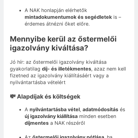
A NAK honlapján elérhetők
mintadokumentumok és segédletek
is –
érdemes átnézni őket előre.
Mennyibe kerül az őstermelői
igazolvány kiváltása?
Jó hír: az őstermelői igazolvány kiváltása
gyakorlatilag
díj- és illetékmentes
, azaz nem kell
fizetned az igazolvány kiállításáért vagy a
nyilvántartásba vételért
💸 Alapdíjak és költségek
A
nyilvántartásba vétel
,
adatmódosítás
és
új igazolvány kiállítása
minden esetben
díjmentes
a NAK részéről
Az
őstermelői igazolvány pótlása
, ha