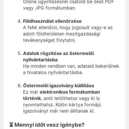
Online ügyintézésnél csatold be őket PDF
vagy JPG formátumban.
Földhasználat ellenőrzése
A NAK ellenőrzi, hogy jogosult vagy-e az
adott földterületen mezőgazdasági
tevékenységet folytatni.
Adatok rögzítése az őstermelői
nyilvántartásba
Ha minden rendben van, adataid bekerülnek
a hivatalos nyilvántartásba.
Őstermelői igazolvány kiállítása
Ez már
elektronikus formátumban
történik
, amit letölthetsz vagy ki is
nyomtathatsz. Külön kártya formájú
igazolványt már nem állítanak ki.
⏳ Mennyi időt vesz igénybe?