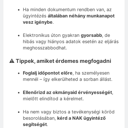
Ha minden dokumentum rendben van, az
ügyintézés
általában néhány munkanapot
vesz igénybe
.
Elektronikus úton gyakran
gyorsabb
, de
hibás vagy hiányos adatok esetén az eljárás
meghosszabbodhat.
⚠️ Tippek, amiket érdemes megfogadni
Foglalj időpontot előre
, ha személyesen
mennél – így elkerülheted a sorban állást.
Ellenőrizd az okmányaid érvényességét
,
mielőtt elindítod a kérelmet.
Ha nem vagy biztos a tevékenységi köröd
besorolásában,
kérd a NAK ügyintéző
segítségét
.