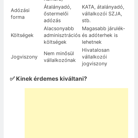
Átalányadó,
KATA, átalányadó,
Adózási
őstermelői
vállalkozói SZJA,
forma
adózás
stb.
Alacsonyabb
Magasabb járulék-
Költségek
adminisztrációs
és adóterhek is
költségek
lehetnek
Hivatalosan
Nem minősül
Jogviszony
vállalkozói
vállalkozónak
jogviszony
✅ Kinek érdemes kiváltani?