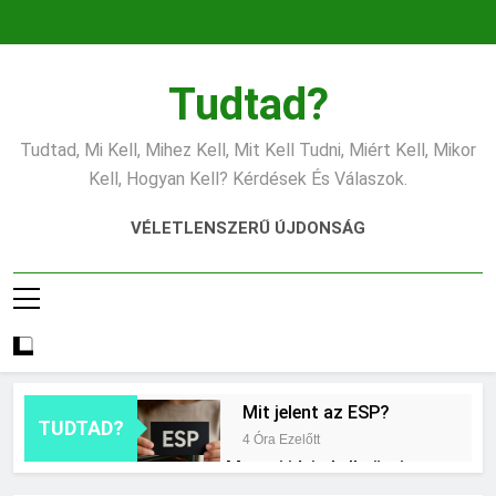
Ugrás
a
tartalomra
Tudtad?
Tudtad, Mi Kell, Mihez Kell, Mit Kell Tudni, Miért Kell, Mikor
Kell, Hogyan Kell? Kérdések És Válaszok.
VÉLETLENSZERŰ ÚJDONSÁG
Mit jelent az ESP?
TUDTAD?
4 Óra Ezelőtt
Mennyi ideig kell sütni a
csirkét?