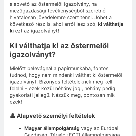
alapvető az őstermelői igazolvány, ha
mezőgazdasági tevékenységből szeretnél
hivatalosan jövedelemre szert tenni. Jöhet a
következő rész is, ahol arról lesz szó,
ki válthatja
ki
ezt az igazolványt!
Ki válthatja ki az őstermelői
igazolványt?
Mielőtt belevágnál a papírmunkába, fontos
tudnod, hogy nem mindenki válthat ki őstermelői
igazolványt. Bizonyos feltételeknek meg kell
felelni – ezek közül néhány jogi, néhány pedig
gyakorlati jellegű. Nézzük meg, pontosan mik
ezek!
👤 Alapvető személyi feltételek
Magyar állampolgárság
vagy az Európai
Gazdasági Térség (EGT) állampolgársága