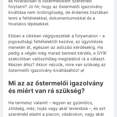
és hivatalosan is őstermelőként szeretnéd
folytatni? Jó hír, hogy az őstermelői igazolvány
kiváltása nem ördöngösség, de érdemes tisztában
lenni a feltételekkel, dokumentumokkal és a
hivatalos lépésekkel.
Ebben a cikkben végigvezetlek a folyamaton – a
jogosultsági feltételektől kezdve, az ügyintézés
menetén át, egészen az adózási kérdésekig. Ha
pedig a végén még marad benned kérdés, a GYIK
szekcióban valószínűleg megtalálod rá a választ.
Készen állsz? Akkor nézzük, mire van szükség az
őstermelői igazolvány kiváltásához! 🌿
Mi az az őstermelői igazolvány
és miért van rá szükség?
Ha termelsz valamit – legyen az gyümölcs,
zöldség, méz, tojás vagy akár levendula –, és ezt
szeretnéd eladni a piacon, vásárokon, vagy akár