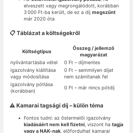
elveszett vagy megrongálódott, korábban
3 000 Ft-ba került, de ez a díj
megszűnt
már 2020 óta
📋 Táblázat a költségekről
Összeg / jellemző
Költségtípus
magyarázat
nyilvántartásba vétel
0 Ft – díjmentes
igazolvány kiállítása
0 Ft – semmilyen díjat
vagy módosítása
nem számítanak fel
igazolvány pótlása
0 Ft – már nincs pótdíj
(korábban)
⚠️ Kamarai tagsági díj – külön téma
Fontos tudni: az őstermelői igazolvány
kiadásáért nem kell fizetni
, viszont ha
tagja
vagy a NAK-nak
, előfordulhat kamarai