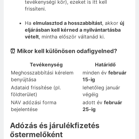
tevékenységi kör), ezeket is itt kell
frissíteni.
Ha
elmulasztod a hosszabbítást
, akkor
új
eljárásban kell kérned a nyilvántartásba
vételt
, mintha először váltanád ki.
⏰ Mikor kell különösen odafigyelned?
Tevékenység
Határidő
Meghosszabbítási kérelem
minden év
február
benyújtása
15-ig
Adataid frissítése (pl.
lehetőleg január
földterület)
végéig
NAV adózási forma
adott év
február
bejelentése
25-ig
Adózás és járulékfizetés
őstermelőként