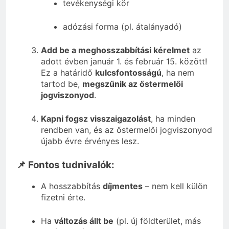
tevékenységi kör
adózási forma (pl. átalányadó)
Add be a meghosszabbítási kérelmet
az
adott évben január 1. és február 15. között!
Ez a határidő
kulcsfontosságú
, ha nem
tartod be,
megszűnik az őstermelői
jogviszonyod
.
Kapni fogsz visszaigazolást
, ha minden
rendben van, és az őstermelői jogviszonyod
újabb évre érvényes lesz.
📌 Fontos tudnivalók:
A hosszabbítás
díjmentes
– nem kell külön
fizetni érte.
Ha
változás állt be
(pl. új földterület, más