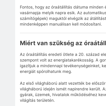
Fontos, hogy az óraátállítás dátuma minden é
vasárnapja melyik napra esik. Az automatiku
számítógépek) maguktól elvégzik az átállítás
mindenképpen manuálisan kell módosítani.
Miért van szükség az óraátál
Az óraátállítás eredeti ötlete a 20. század e
szempont volt az energiatakarékosság. A gon
igazítjuk a mindennapi tevékenységeinket, ke
energiát spórolhatunk meg.
Az első világháború alatt vezették be először
világháború idején ismét napirendre került. 
gyárak, üzemek, hivatalok működéséhez keves
világítás területén.