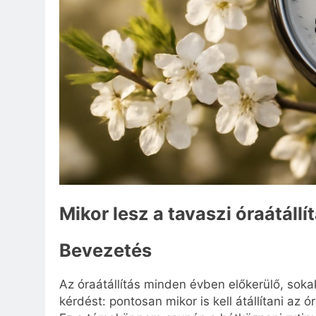
Mikor lesz a tavaszi óraátáll
Bevezetés
Az óraátállítás minden évben előkerülő, soka
kérdést: pontosan mikor is kell átállítani a