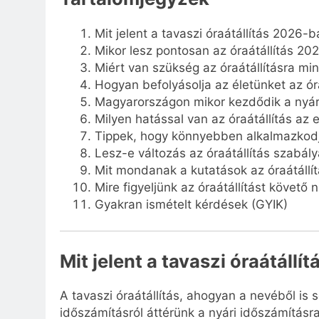
Mit jelent a tavaszi óraátállítás 2026-
Mikor lesz pontosan az óraátállítás 20
Miért van szükség az óraátállításra m
Hogyan befolyásolja az életünket az óra
Magyarországon mikor kezdődik a nyár
Milyen hatással van az óraátállítás az
Tippek, hogy könnyebben alkalmazkodju
Lesz-e változás az óraátállítás szabá
Mit mondanak a kutatások az óraátállítá
Mire figyeljünk az óraátállítást követő
Gyakran ismételt kérdések (GYIK)
Mit jelent a tavaszi óraátáll
A tavaszi óraátállítás, ahogyan a nevéből is s
időszámításról áttérünk a nyári időszámításra,