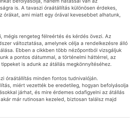
nkat befolyásolja, hanem hatással van az
ágra is. A tavaszi óraátállítás különösen érdekes,
 az órákat, ami miatt egy órával kevesebbet alhatunk,
i, mégis rengeteg félreértés és kérdés övezi. Az
dszer változtatása, amelynek célja a rendelkezésre álló
álása. Ebben a cikkben több nézőpontból vizsgáljuk
zunk a pontos dátummal, a történelmi háttérrel, az
 tippeket is adunk az átállás megkönnyítéséhez.
zi óraátállítás minden fontos tudnivalóján.
ítás, miért vezették be eredetileg, hogyan befolyásolja
sokkal járhat, és mire érdemes odafigyelni az átállás
 akár már rutinosan kezeled, biztosan találsz majd