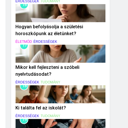
ÉRDESSÉGEK
TUDOMÁNY
16
Hogyan befolyásolja a születési
horoszkópunk az életünket?
ÉLETMÓD
ÉRDESSÉGEK
17
Mikor kell fejleszteni a szóbeli
nyelvtudásodat?
ÉRDESSÉGEK
TUDOMÁNY
18
Ki találta fel az iskolát?
ÉRDESSÉGEK
TUDOMÁNY
19