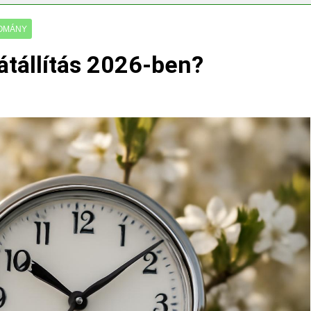
ségvizsgálathoz?
Mit hány fokon kell mosni?
3 Nap Ezelőtt
OMÁNY
aátállítás 2026-ben?