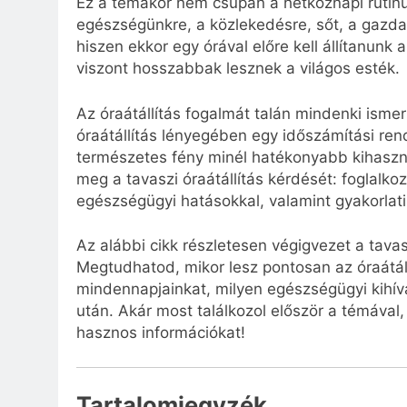
Ez a témakör nem csupán a hétköznapi rutinu
egészségünkre, a közlekedésre, sőt, a gazdas
hiszen ekkor egy órával előre kell állítanunk
viszont hosszabbak lesznek a világos esték.
Az óraátállítás fogalmát talán mindenki ismer
óraátállítás lényegében egy időszámítási ren
természetes fény minél hatékonyabb kihaszn
meg a tavaszi óraátállítás kérdését: foglalko
egészségügyi hatásokkal, valamint gyakorlati
Az alábbi cikk részletesen végigvezet a tavas
Megtudhatod, mikor lesz pontosan az óraátáll
mindennapjainkat, milyen egészségügyi kihívá
után. Akár most találkozol először a témával,
hasznos információkat!
Tartalomjegyzék