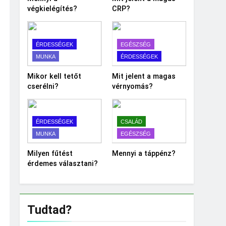
végkielégítés?
CRP?
ÉRDESSÉGEK
EGÉSZSÉG
MUNKA
ÉRDESSÉGEK
Mikor kell tetőt
Mit jelent a magas
cserélni?
vérnyomás?
ÉRDESSÉGEK
CSALÁD
MUNKA
EGÉSZSÉG
Milyen fűtést
Mennyi a táppénz?
érdemes választani?
Tudtad?