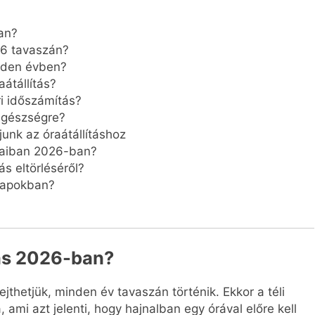
ban?
26 tavaszán?
inden évben?
átállítás?
i időszámítás?
 egészségre?
nk az óraátállításhoz
lyaiban 2026-ban?
s eltörléséről?
 napokban?
ítás 2026-ban?
ejthetjük, minden év tavaszán történik. Ekkor a téli
 ami azt jelenti, hogy hajnalban egy órával előre kell