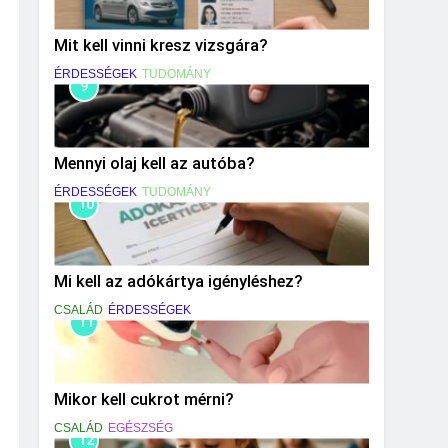
Mit kell vinni kresz vizsgára?
ÉRDESSÉGEK
TUDOMÁNY
9
Mennyi olaj kell az autóba?
ÉRDESSÉGEK
TUDOMÁNY
10
Mi kell az adókártya igényléshez?
CSALÁD
ÉRDESSÉGEK
11
Mikor kell cukrot mérni?
CSALÁD
EGÉSZSÉG
12