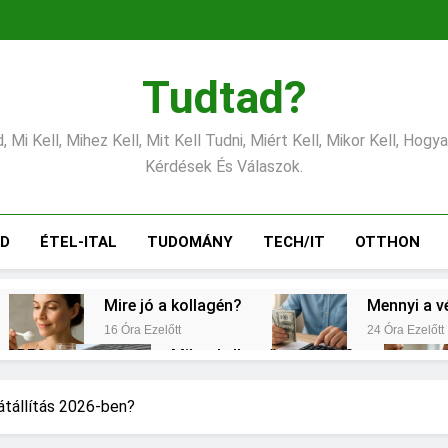
Tudtad?
 Mi Kell, Mihez Kell, Mit Kell Tudni, Miért Kell, Mikor Kell, Hogy
Kérdések És Válaszok.
ÁD
ÉTEL-ITAL
TUDOMÁNY
TECH/IT
OTTHON
Mire jó a kollagén?
Mennyi a v
16 Óra Ezelőtt
24 Óra Ezelőtt
s CRP?
Mikor kell tetőt cserélni?
2 Nap Ezelőtt
emes választani?
Mennyi a táppénz?
aátállítás 2026-ben?
3 Nap Ezelőtt