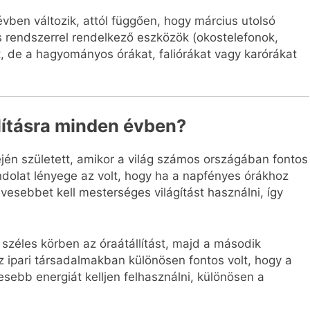
vben változik, attól függően, hogy március utolsó
s rendszerrel rendelkező eszközök (okostelefonok,
t, de a hagyományos órákat, faliórákat vagy karórákat
lításra minden évben?
lején született, amikor a világ számos országában fontos
dolat lényege az volt, hogy ha a napfényes órákhoz
vesebbet kell mesterséges világítást használni, így
 széles körben az óraátállítást, majd a második
Az ipari társadalmakban különösen fontos volt, hogy a
ebb energiát kelljen felhasználni, különösen a