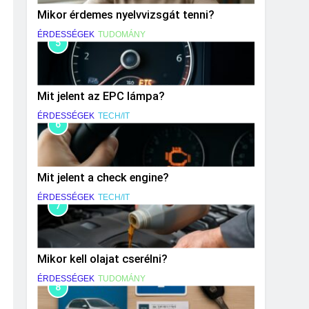
Mikor érdemes nyelvvizsgát tenni?
ÉRDESSÉGEK
TUDOMÁNY
5
Mit jelent az EPC lámpa?
ÉRDESSÉGEK
TECH/IT
6
Mit jelent a check engine?
ÉRDESSÉGEK
TECH/IT
7
Mikor kell olajat cserélni?
ÉRDESSÉGEK
TUDOMÁNY
8