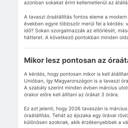
azonban sokakat érint kellemetlenül az átállá
A tavaszi óraátállítás fontos eleme a moder
években egyre többször merül fel a kérdés: v
idő? Sokan szorgalmazzák az eltörlését, máso
hátteret. A következő pontokban minden oldal
Mikor lesz pontosan az óraát
A kérdés, hogy pontosan mikor is kell átállít
Unióban, így Magyarországon is a tavaszi óraá
A szabály szerint minden évben március utolsó
órakor előre kell állítani az órákat 3 órára.
Ez azt jelenti, hogy 2026 tavaszán is márciu
óraátállítás. Tehát az éjszaka egy órával röv
különösen azoknak, akik érzékenyebbek a vál