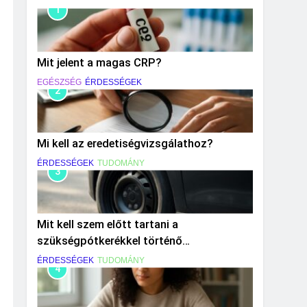
1
Mit jelent a magas CRP?
EGÉSZSÉG
ÉRDESSÉGEK
2
Mi kell az eredetiségvizsgálathoz?
ÉRDESSÉGEK
TUDOMÁNY
3
Mit kell szem előtt tartani a
szükségpótkerékkel történő
közlekedéskor?
ÉRDESSÉGEK
TUDOMÁNY
4