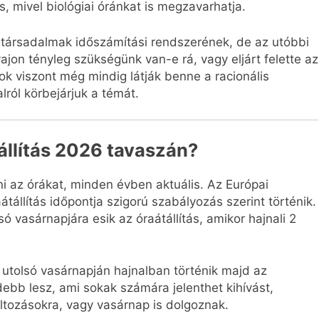
s, mivel biológiai óránkat is megzavarhatja.
n társadalmak időszámítási rendszerének, de az utóbbi
ajon tényleg szükségünk van-e rá, vagy eljárt felette az
k viszont még mindig látják benne a racionális
ról körbejárjuk a témát.
állítás 2026 tavaszán?
ani az órákat, minden évben aktuális. Az Európai
tállítás időpontja szigorú szabályozás szerint történik.
 vasárnapjára esik az óraátállítás, amikor hajnali 2
s utolsó vasárnapján hajnalban történik majd az
idebb lesz, ami sokak számára jelenthet kihívást,
tozásokra, vagy vasárnap is dolgoznak.