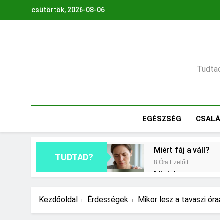
Ugrás
csütörtök, 2026-08-06
a
tartalomra
Tudtad,
EGÉSZSÉG
CSAL
Miért fáj a váll?
TUDTAD?
8 Óra Ezelőtt
Mit jelent a maga
1 Nap Ezelőtt
Milyen fűtést érd
Kezdőoldal
Érdességek
Mikor lesz a tavaszi ór
2 Nap Ezelőtt