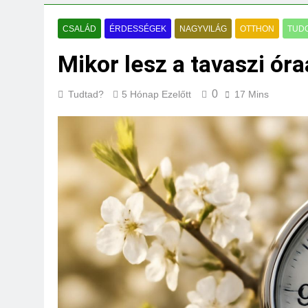
Mi kell az eredeti
3 Nap Ezelőtt
CSALÁD
ÉRDESSÉGEK
NAGYVILÁG
OTTHON
TUD
Mikor lesz a tavaszi ór
0
Tudtad?
5 Hónap Ezelőtt
17 Mins