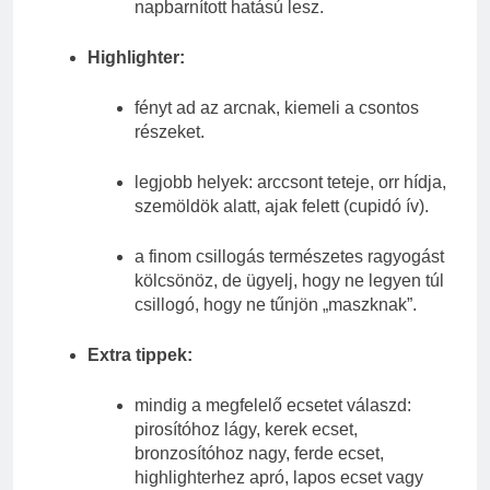
napbarnított hatású lesz.
Highlighter:
fényt ad az arcnak, kiemeli a csontos
részeket.
legjobb helyek: arccsont teteje, orr hídja,
szemöldök alatt, ajak felett (cupidó ív).
a finom csillogás természetes ragyogást
kölcsönöz, de ügyelj, hogy ne legyen túl
csillogó, hogy ne tűnjön „maszknak”.
Extra tippek:
mindig a megfelelő ecsetet válaszd:
pirosítóhoz lágy, kerek ecset,
bronzosítóhoz nagy, ferde ecset,
highlighterhez apró, lapos ecset vagy