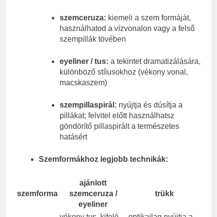
szemceruza:
kiemeli a szem formáját,
használhatod a vízvonalon vagy a felső
szempillák tövében
eyeliner / tus:
a tekintet dramatizálására,
különböző stílusokhoz (vékony vonal,
macskaszem)
szempillaspirál:
nyújtja és dúsítja a
pillákat; felvitel előtt használhatsz
göndörítő pillaspirált a természetes
hatásért
Szemformákhoz legjobb technikák:
ajánlott
szemforma
szemceruza /
trükk
eyeliner
vékony tus, kifelé
optikailag nyújtja a