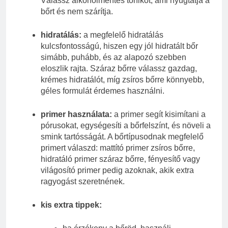
Válassz alkoholmentes tonikot, ami nyugtatja a
bőrt és nem szárítja.
hidratálás:
a megfelelő hidratálás
kulcsfontosságú, hiszen egy jól hidratált bőr
simább, puhább, és az alapozó szebben
eloszlik rajta. Száraz bőrre válassz gazdag,
krémes hidratálót, míg zsíros bőrre könnyebb,
géles formulát érdemes használni.
primer használata:
a primer segít kisimítani a
pórusokat, egységesíti a bőrfelszínt, és növeli a
smink tartósságát. A bőrtípusodnak megfelelő
primert válaszd: mattító primer zsíros bőrre,
hidratáló primer száraz bőrre, fényesítő vagy
világosító primer pedig azoknak, akik extra
ragyogást szeretnének.
kis extra tippek: