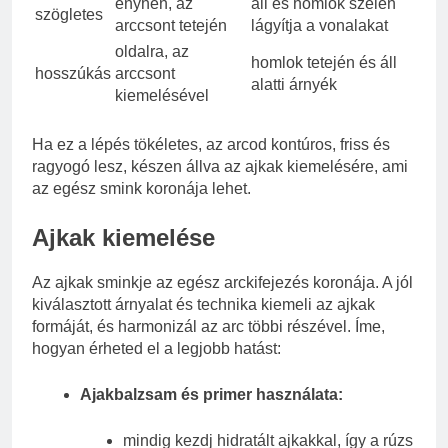
enyhén, az
áll és homlok szélén
szögletes
arccsont tetején
lágyítja a vonalakat
oldalra, az
homlok tetején és áll
hosszúkás
arccsont
alatti árnyék
kiemelésével
Ha ez a lépés tökéletes, az arcod kontúros, friss és
ragyogó lesz, készen állva az ajkak kiemelésére, ami
az egész smink koronája lehet.
Ajkak kiemelése
Az ajkak sminkje az egész arckifejezés koronája. A jól
kiválasztott árnyalat és technika kiemeli az ajkak
formáját, és harmonizál az arc többi részével. Íme,
hogyan érheted el a legjobb hatást:
Ajakbalzsam és primer használata:
mindig kezdj hidratált ajkakkal, így a rúzs