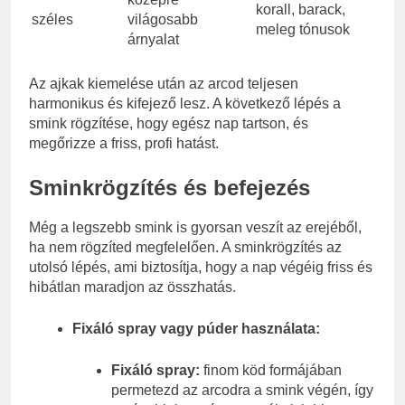
korall, barack,
széles
világosabb
meleg tónusok
árnyalat
Az ajkak kiemelése után az arcod teljesen
harmonikus és kifejező lesz. A következő lépés a
smink rögzítése, hogy egész nap tartson, és
megőrizze a friss, profi hatást.
Sminkrögzítés és befejezés
Még a legszebb smink is gyorsan veszít az erejéből,
ha nem rögzíted megfelelően. A sminkrögzítés az
utolsó lépés, ami biztosítja, hogy a nap végéig friss és
hibátlan maradjon az összhatás.
Fixáló spray vagy púder használata:
Fixáló spray:
finom köd formájában
permetezd az arcodra a smink végén, így