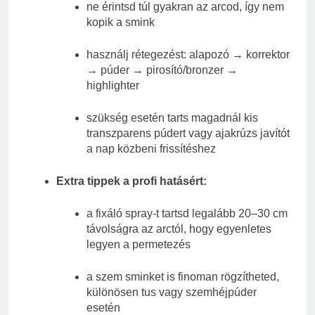
ne érintsd túl gyakran az arcod, így nem
kopik a smink
használj rétegezést: alapozó → korrektor
→ púder → pirosító/bronzer →
highlighter
szükség esetén tarts magadnál kis
transzparens púdert vagy ajakrúzs javítót
a nap közbeni frissítéshez
Extra tippek a profi hatásért:
a fixáló spray-t tartsd legalább 20–30 cm
távolságra az arctól, hogy egyenletes
legyen a permetezés
a szem sminket is finoman rögzítheted,
különösen tus vagy szemhéjpúder
esetén