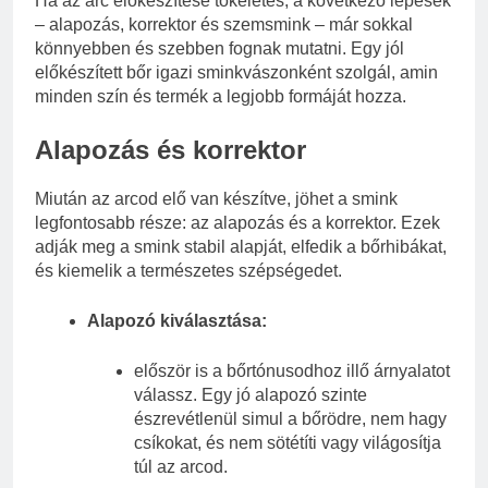
Ha az arc előkészítése tökéletes, a következő lépések
– alapozás, korrektor és szemsmink – már sokkal
könnyebben és szebben fognak mutatni. Egy jól
előkészített bőr igazi sminkvászonként szolgál, amin
minden szín és termék a legjobb formáját hozza.
Alapozás és korrektor
Miután az arcod elő van készítve, jöhet a smink
legfontosabb része: az alapozás és a korrektor. Ezek
adják meg a smink stabil alapját, elfedik a bőrhibákat,
és kiemelik a természetes szépségedet.
Alapozó kiválasztása:
először is a bőrtónusodhoz illő árnyalatot
válassz. Egy jó alapozó szinte
észrevétlenül simul a bőrödre, nem hagy
csíkokat, és nem sötétíti vagy világosítja
túl az arcod.