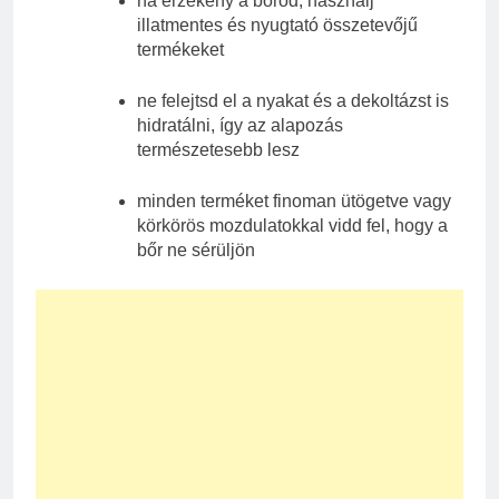
ha érzékeny a bőröd, használj
illatmentes és nyugtató összetevőjű
termékeket
ne felejtsd el a nyakat és a dekoltázst is
hidratálni, így az alapozás
természetesebb lesz
minden terméket finoman ütögetve vagy
körkörös mozdulatokkal vidd fel, hogy a
bőr ne sérüljön