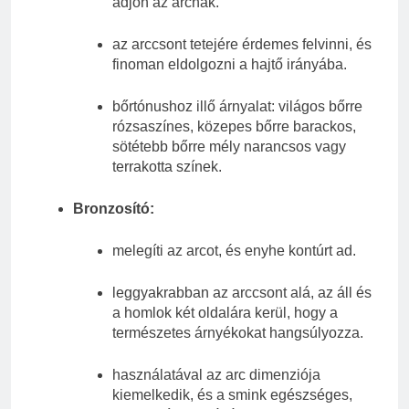
adjon az arcnak.
az arccsont tetejére érdemes felvinni, és
finoman eldolgozni a hajtő irányába.
bőrtónushoz illő árnyalat: világos bőrre
rózsaszínes, közepes bőrre barackos,
sötétebb bőrre mély narancsos vagy
terrakotta színek.
Bronzosító:
melegíti az arcot, és enyhe kontúrt ad.
leggyakrabban az arccsont alá, az áll és
a homlok két oldalára kerül, hogy a
természetes árnyékokat hangsúlyozza.
használatával az arc dimenziója
kiemelkedik, és a smink egészséges,