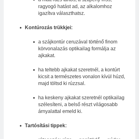
ragyogó hatást ad, az alkalomhoz
igazítva választhatsz.
Kontúrozás trükkjei:
a szájkontúr ceruzával történő finom
körvonalazás optikailag formálja az
ajkakat.
ha teltebb ajkakat szeretnél, a kontúrt
kicsit a természetes vonalon kívül húzd,
majd töltsd ki rúzzsal.
ha keskeny ajkakat szeretnél optikailag
szélesíteni, a belső részt világosabb
árnyalattal emeld ki.
Tartósítási tippek: