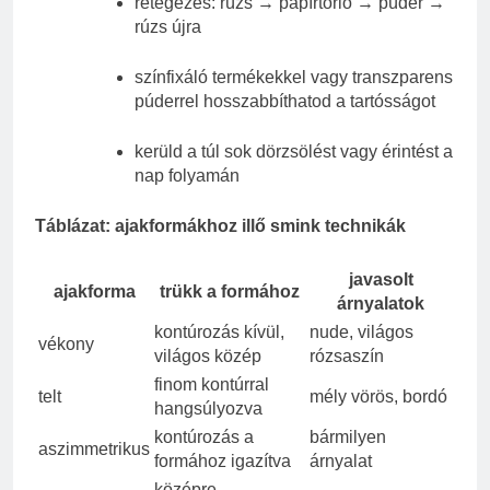
rétegezés: rúzs → papírtörlő → púder →
rúzs újra
színfixáló termékekkel vagy transzparens
púderrel hosszabbíthatod a tartósságot
kerüld a túl sok dörzsölést vagy érintést a
nap folyamán
Táblázat: ajakformákhoz illő smink technikák
javasolt
ajakforma
trükk a formához
árnyalatok
kontúrozás kívül,
nude, világos
vékony
világos közép
rózsaszín
finom kontúrral
telt
mély vörös, bordó
hangsúlyozva
kontúrozás a
bármilyen
aszimmetrikus
formához igazítva
árnyalat
középre