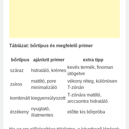
Táblázat: bőrtípus és megfelelő primer
bőrtípus
ajánlott primer
extra tipp
kevés termék, finoman
száraz
hidratáló, krémes
ütögetve
mattító, pore
vékony réteg, különösen
zsíros
minimalizáló
T-zónán
T-zónára mattító,
kombinált
kiegyensúlyozott
arccsontra hidratáló
nyugtató,
érzékeny
előtte kis bőrpróba
illatmentes