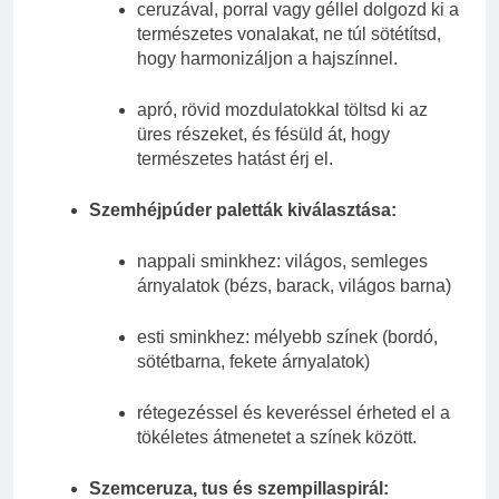
ceruzával, porral vagy géllel dolgozd ki a
természetes vonalakat, ne túl sötétítsd,
hogy harmonizáljon a hajszínnel.
apró, rövid mozdulatokkal töltsd ki az
üres részeket, és fésüld át, hogy
természetes hatást érj el.
Szemhéjpúder paletták kiválasztása:
nappali sminkhez: világos, semleges
árnyalatok (bézs, barack, világos barna)
esti sminkhez: mélyebb színek (bordó,
sötétbarna, fekete árnyalatok)
rétegezéssel és keveréssel érheted el a
tökéletes átmenetet a színek között.
Szemceruza, tus és szempillaspirál: