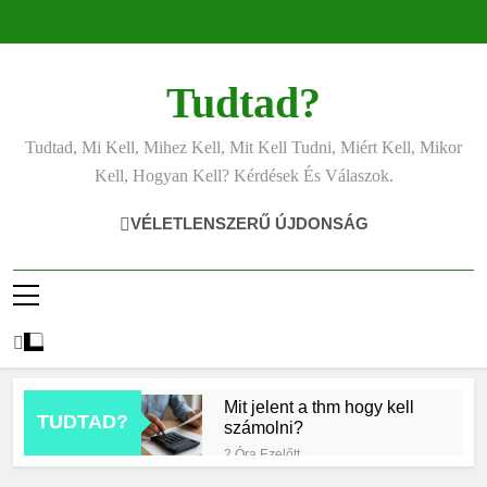
Ugrás
a
tartalomra
Tudtad?
Tudtad, Mi Kell, Mihez Kell, Mit Kell Tudni, Miért Kell, Mikor
Kell, Hogyan Kell? Kérdések És Válaszok.
VÉLETLENSZERŰ ÚJDONSÁG
Mit jelent a thm hogy kell
TUDTAD?
számolni?
2 Óra Ezelőtt
Miért zsibbad a kéz?