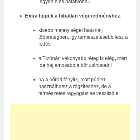
legyen éles határvonal.
Extra tippek a hibátlan végeredményhez:
kisebb mennyiséget használj
többrétegben, így természetesebb lesz a
fedés
a T-zónán vékonyabb réteg is elég, mert
ide hajlamosabb a bőr zsírosodni
ha a bőröd fénylik, matt púdert
használhatsz a rögzítéshez, de a
természetes ragyogást se veszítsd el