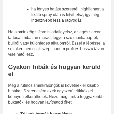
ha fényes hatást szeretnél, highlightert a
fixáló spray után is felvihetsz, így még
intenzívebb lesz a ragyogás
Ha a sminkrögzítésre is odafigyelsz, az egész arcod
tartósan hibátlan marad, legyen szó munkanapról,
buliról vagy különleges alkalomról. Ezzel a lépéssel a
sminked nemcsak szép, hanem profi és hosszú távon
viselhető lesz.
Gyakori hibák és hogyan kerüld
el
Még a rutinos sminkrajongók is követnek el kisebb
hibákat. Szerencsére ezek egyszerű trükkökkel
könnyen elkerülhetők. Nézd meg, mik a leggyakoribb
buktatók, és hogyan javíthatod őket!
Túl sok termék használata: