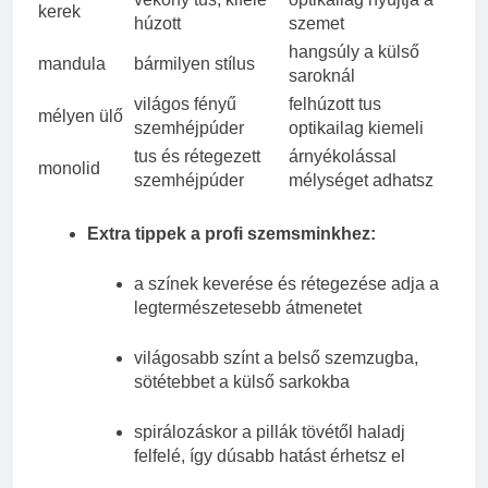
kerek
húzott
szemet
hangsúly a külső
mandula
bármilyen stílus
saroknál
világos fényű
felhúzott tus
mélyen ülő
szemhéjpúder
optikailag kiemeli
tus és rétegezett
árnyékolással
monolid
szemhéjpúder
mélységet adhatsz
Extra tippek a profi szemsminkhez:
a színek keverése és rétegezése adja a
legtermészetesebb átmenetet
világosabb színt a belső szemzugba,
sötétebbet a külső sarkokba
spirálozáskor a pillák tövétől haladj
felfelé, így dúsabb hatást érhetsz el