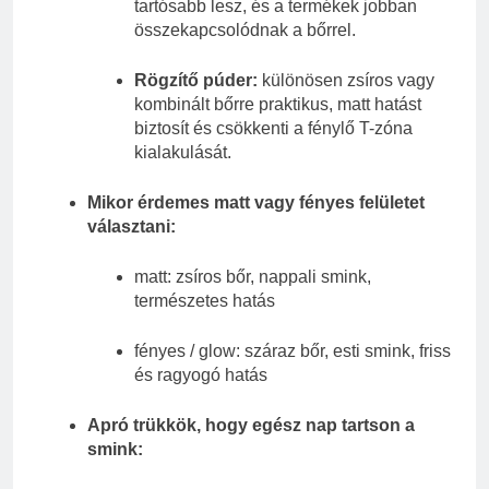
tartósabb lesz, és a termékek jobban
összekapcsolódnak a bőrrel.
Rögzítő púder:
különösen zsíros vagy
kombinált bőrre praktikus, matt hatást
biztosít és csökkenti a fénylő T-zóna
kialakulását.
Mikor érdemes matt vagy fényes felületet
választani:
matt: zsíros bőr, nappali smink,
természetes hatás
fényes / glow: száraz bőr, esti smink, friss
és ragyogó hatás
Apró trükkök, hogy egész nap tartson a
smink: