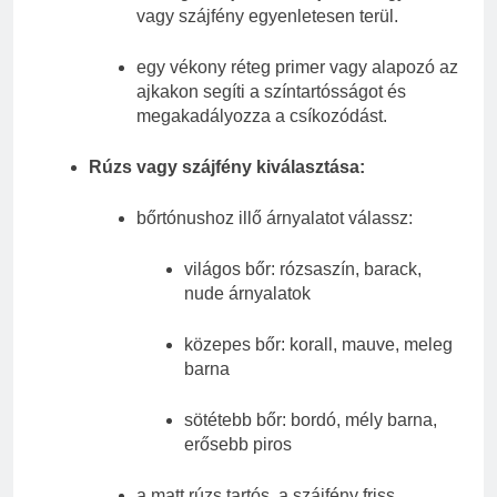
vagy szájfény egyenletesen terül.
egy vékony réteg primer vagy alapozó az
ajkakon segíti a színtartósságot és
megakadályozza a csíkozódást.
Rúzs vagy szájfény kiválasztása:
bőrtónushoz illő árnyalatot válassz:
világos bőr: rózsaszín, barack,
nude árnyalatok
közepes bőr: korall, mauve, meleg
barna
sötétebb bőr: bordó, mély barna,
erősebb piros
a matt rúzs tartós, a szájfény friss,