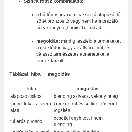
Színek rossz kombinálása:
a bőrtónushoz nem passzoló alapozó, túl
sötét bronzosító vagy nem harmonizáló
rúzs könnyen „hamis” hatást ad.
megoldás:
mindig teszteld a termékeket
a csuklódon vagy az állvonalnál, és
válassz természetes átmeneteket a
színek között.
Táblázat: hiba → megoldás
hiba
megoldás
alapozó csíkos
blending szivacs, vékony réteg
smink folyik a szem
korrektorral és setting púderrel
alatt
rögzítés
ecsettel enyhítés, finom
túl erős pirosító
blending