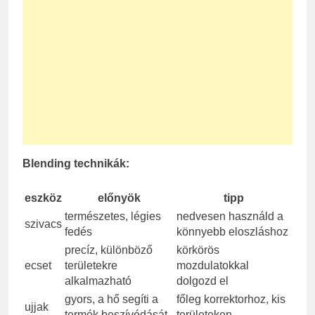
Blending technikák:
eszköz
előnyök
tipp
természetes, légies
nedvesen használd a
szivacs
fedés
könnyebb eloszláshoz
precíz, különböző
körkörös
ecset
területekre
mozdulatokkal
alkalmazható
dolgozd el
gyors, a hő segíti a
főleg korrektorhoz, kis
ujjak
termék beszívódását
területeken