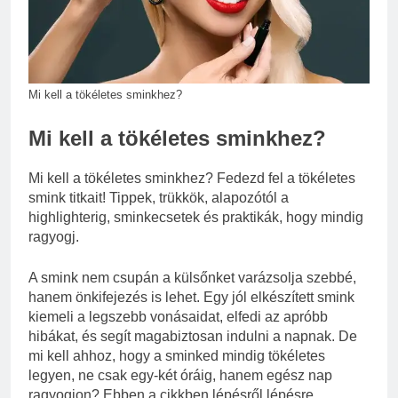
Mennyi a táppénz?
3 Nap Ezelőtt
Mi kell a tökéletes sminkhez?
Mi kell a tökéletes sminkhez?
Mi kell a tökéletes sminkhez? Fedezd fel a tökéletes
smink titkait! Tippek, trükkök, alapozótól a
highlighterig, sminkecsetek és praktikák, hogy mindig
ragyogj.
A smink nem csupán a külsőnket varázsolja szebbé,
hanem önkifejezés is lehet. Egy jól elkészített smink
kiemeli a legszebb vonásaidat, elfedi az apróbb
hibákat, és segít magabiztosan indulni a napnak. De
mi kell ahhoz, hogy a sminked mindig tökéletes
legyen, ne csak egy-két óráig, hanem egész nap
ragyogjon? Ebben a cikkben lépésről lépésre