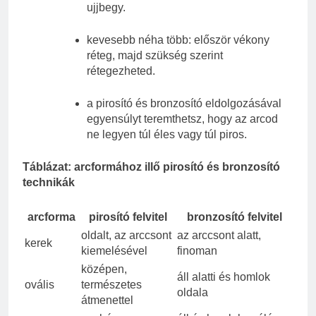
ujjbegy.
kevesebb néha több: először vékony
réteg, majd szükség szerint
rétegezheted.
a pirosító és bronzosító eldolgozásával
egyensúlyt teremthetsz, hogy az arcod
ne legyen túl éles vagy túl piros.
Táblázat: arcformához illő pirosító és bronzosító
technikák
arcforma
pirosító felvitel
bronzosító felvitel
oldalt, az arccsont
az arccsont alatt,
kerek
kiemelésével
finoman
középen,
áll alatti és homlok
ovális
természetes
oldala
átmenettel