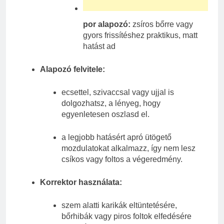
por alapozó:
zsíros bőrre vagy
gyors frissítéshez praktikus, matt
hatást ad
Alapozó felvitele:
ecsettel, szivaccsal vagy ujjal is
dolgozhatsz, a lényeg, hogy
egyenletesen oszlasd el.
a legjobb hatásért apró ütögető
mozdulatokat alkalmazz, így nem lesz
csíkos vagy foltos a végeredmény.
Korrektor használata:
szem alatti karikák eltüntetésére,
bőrhibák vagy piros foltok elfedésére