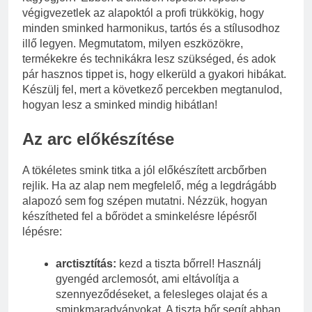
végigvezetlek az alapoktól a profi trükkökig, hogy
minden sminked harmonikus, tartós és a stílusodhoz
illő legyen. Megmutatom, milyen eszközökre,
termékekre és technikákra lesz szükséged, és adok
pár hasznos tippet is, hogy elkerüld a gyakori hibákat.
Készülj fel, mert a következő percekben megtanulod,
hogyan lesz a sminked mindig hibátlan!
Az arc előkészítése
A tökéletes smink titka a jól előkészített arcbőrben
rejlik. Ha az alap nem megfelelő, még a legdrágább
alapozó sem fog szépen mutatni. Nézzük, hogyan
készítheted fel a bőrödet a sminkelésre lépésről
lépésre:
arctisztítás:
kezd a tiszta bőrrel! Használj
gyengéd arclemosót, ami eltávolítja a
szennyeződéseket, a felesleges olajat és a
sminkmaradványokat. A tiszta bőr segít abban,