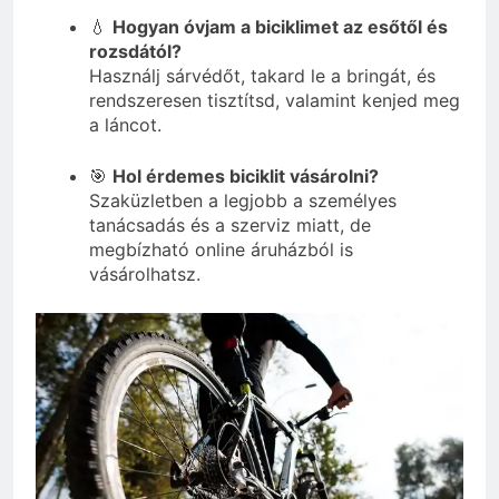
💧
Hogyan óvjam a biciklimet az esőtől és
rozsdától?
Használj sárvédőt, takard le a bringát, és
rendszeresen tisztítsd, valamint kenjed meg
a láncot.
🎯
Hol érdemes biciklit vásárolni?
Szaküzletben a legjobb a személyes
tanácsadás és a szerviz miatt, de
megbízható online áruházból is
vásárolhatsz.