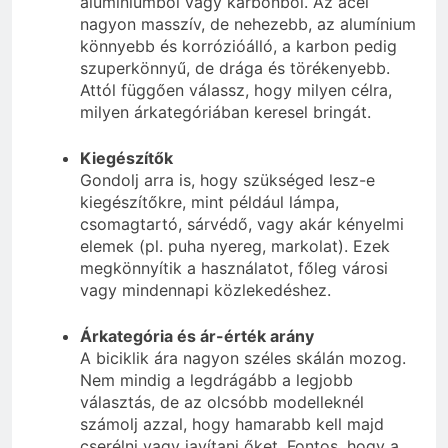
alumíniumból vagy karbonból. Az acél
nagyon masszív, de nehezebb, az alumínium
könnyebb és korrózióálló, a karbon pedig
szuperkönnyű, de drága és törékenyebb.
Attól függően válassz, hogy milyen célra,
milyen árkategóriában keresel bringát.
Kiegészítők
Gondolj arra is, hogy szükséged lesz-e
kiegészítőkre, mint például lámpa,
csomagtartó, sárvédő, vagy akár kényelmi
elemek (pl. puha nyereg, markolat). Ezek
megkönnyítik a használatot, főleg városi
vagy mindennapi közlekedéshez.
Árkategória és ár-érték arány
A biciklik ára nagyon széles skálán mozog.
Nem mindig a legdrágább a legjobb
választás, de az olcsóbb modelleknél
számolj azzal, hogy hamarabb kell majd
cserélni vagy javítani őket. Fontos, hogy a