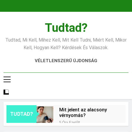
Ugrás
a
tartalomra
Tudtad?
Tudtad, Mi Kell, Mihez Kell, Mit Kell Tudni, Miért Kell, Mikor
Kell, Hogyan Kell? Kérdések És Válaszok.
VÉLETLENSZERŰ ÚJDONSÁG
Mit jelent az alacsony
TUDTAD?
vérnyomás?
5 Óra Ezelőtt
Hogyan kell glettelni?