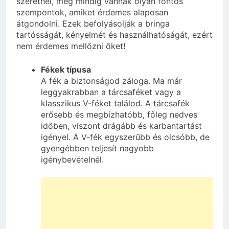
szeretnél, még mindig vannak olyan fontos
szempontok, amiket érdemes alaposan
átgondolni. Ezek befolyásolják a bringa
tartósságát, kényelmét és használhatóságát, ezért
nem érdemes mellőzni őket!
Fékek típusa
A fék a biztonságod záloga. Ma már
leggyakrabban a tárcsaféket vagy a
klasszikus V-féket találod. A tárcsafék
erősebb és megbízhatóbb, főleg nedves
időben, viszont drágább és karbantartást
igényel. A V-fék egyszerűbb és olcsóbb, de
gyengébben teljesít nagyobb
igénybevételnél.