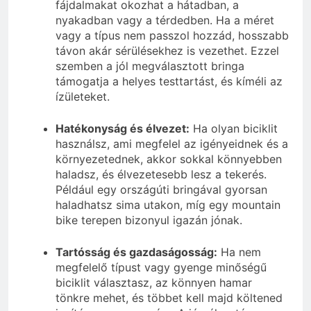
fájdalmakat okozhat a hátadban, a
nyakadban vagy a térdedben. Ha a méret
vagy a típus nem passzol hozzád, hosszabb
távon akár sérülésekhez is vezethet. Ezzel
szemben a jól megválasztott bringa
támogatja a helyes testtartást, és kíméli az
ízületeket.
Hatékonyság és élvezet:
Ha olyan biciklit
használsz, ami megfelel az igényeidnek és a
környezetednek, akkor sokkal könnyebben
haladsz, és élvezetesebb lesz a tekerés.
Például egy országúti bringával gyorsan
haladhatsz sima utakon, míg egy mountain
bike terepen bizonyul igazán jónak.
Tartósság és gazdaságosság:
Ha nem
megfelelő típust vagy gyenge minőségű
biciklit választasz, az könnyen hamar
tönkre mehet, és többet kell majd költened