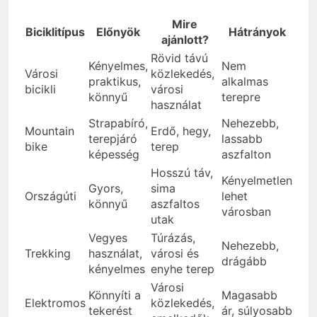
Mire
Biciklitípus
Előnyök
Hátrányok
ajánlott?
Rövid távú
Kényelmes,
Nem
Városi
közlekedés,
praktikus,
alkalmas
bicikli
városi
könnyű
terepre
használat
Strapabíró,
Nehezebb,
Mountain
Erdő, hegy,
terepjáró
lassabb
bike
terep
képesség
aszfalton
Hosszú táv,
Kényelmetlen
Gyors,
sima
Országúti
lehet
könnyű
aszfaltos
városban
utak
Vegyes
Túrázás,
Nehezebb,
Trekking
használat,
városi és
drágább
kényelmes
enyhe terep
Városi
Könnyíti a
Magasabb
Elektromos
közlekedés,
tekerést
ár, súlyosabb