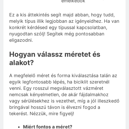
emelkedők
Ez a kis áttekintés segít majd abban, hogy tudd,
melyik típus illik legjobban az igényeidhez. Ha van
konkrét kérdésed egy típussal kapcsolatban,
nyugodtan szólj! Segítek még pontosabban
eligazodni.
Hogyan válassz méretet és
alakot?
A megfelelő méret és forma kiválasztása talán az
egyik legfontosabb lépés, ha biciklit szeretnél
venni. Egy rosszul megválasztott vázméret
nemcsak kényelmetlen, de akár fájdalmakhoz
vagy sérülésekhez is vezethet, míg a jól illeszkedő
bringával hosszú távon is élvezni fogod a
tekerést. Nézzük, mire figyelj!
Miért fontos a méret?