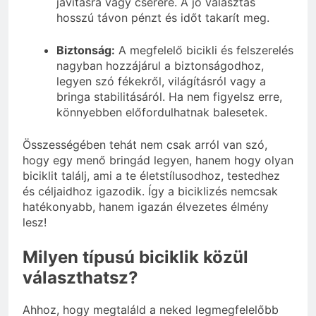
javításra vagy cserére. A jó választás
hosszú távon pénzt és időt takarít meg.
Biztonság:
A megfelelő bicikli és felszerelés
nagyban hozzájárul a biztonságodhoz,
legyen szó fékekről, világításról vagy a
bringa stabilitásáról. Ha nem figyelsz erre,
könnyebben előfordulhatnak balesetek.
Összességében tehát nem csak arról van szó,
hogy egy menő bringád legyen, hanem hogy olyan
biciklit találj, ami a te életstílusodhoz, testedhez
és céljaidhoz igazodik. Így a biciklizés nemcsak
hatékonyabb, hanem igazán élvezetes élmény
lesz!
Milyen típusú biciklik közül
választhatsz?
Ahhoz, hogy megtaláld a neked legmegfelelőbb