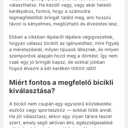
választhatsz. Ha kezdő vagy, vagy akár haladó
kerékpáros, fontos, hogy a számodra
legmegfelelőbb bringát találd meg, ami hosszú
távon is kényelmes, megbízható és élvezetes lesz.
Ebben a cikkben lépésről lépésre végigvezetlek,
hogyan válassz biciklit az igényeidhez, mire figyelj
a méretezésnél, milyen típusok léteznek, és milyen
szempontok alapján hozd meg a döntést. Így nem
csak egy jó bringát kapsz, de sokkal jobban
fogod élvezni a két keréken töltött időt!
Miért fontos a megfelelő bicikli
kiválasztása?
A bicikli nem csupán egy egyszerű közlekedési
eszköz vagy sporteszköz — sokkal több annál.
Ha jól választasz, akkor egy olyan társra teszel
szert, amely segít aktívan élni, egészségesebbé