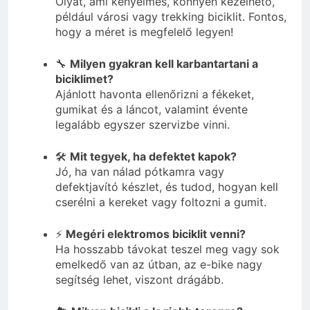
Olyat, ami kényelmes, könnyen kezelhető,
például városi vagy trekking biciklit. Fontos,
hogy a méret is megfelelő legyen!
🔧
Milyen gyakran kell karbantartani a
biciklimet?
Ajánlott havonta ellenőrizni a fékeket,
gumikat és a láncot, valamint évente
legalább egyszer szervizbe vinni.
🛠️
Mit tegyek, ha defektet kapok?
Jó, ha van nálad pótkamra vagy
defektjavító készlet, és tudod, hogyan kell
cserélni a kereket vagy foltozni a gumit.
⚡
Megéri elektromos biciklit venni?
Ha hosszabb távokat teszel meg vagy sok
emelkedő van az útban, az e-bike nagy
segítség lehet, viszont drágább.