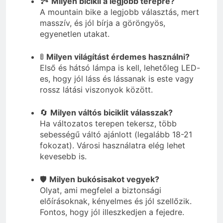
🏞️
Milyen bicikli a legjobb terepre?
A mountain bike a legjobb választás, mert
masszív, és jól bírja a göröngyös,
egyenetlen utakat.
🚦
Milyen világítást érdemes használni?
Első és hátsó lámpa is kell, lehetőleg LED-
es, hogy jól láss és lássanak is este vagy
rossz látási viszonyok között.
🔄
Milyen váltós biciklit válasszak?
Ha változatos terepen tekersz, több
sebességű váltó ajánlott (legalább 18-21
fokozat). Városi használatra elég lehet
kevesebb is.
🛡️
Milyen bukósisakot vegyek?
Olyat, ami megfelel a biztonsági
előírásoknak, kényelmes és jól szellőzik.
Fontos, hogy jól illeszkedjen a fejedre.