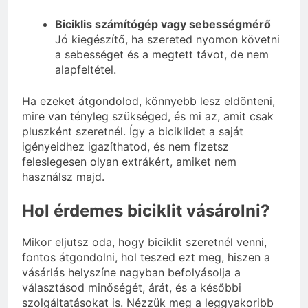
Biciklis számítógép vagy sebességmérő
Jó kiegészítő, ha szereted nyomon követni
a sebességet és a megtett távot, de nem
alapfeltétel.
Ha ezeket átgondolod, könnyebb lesz eldönteni,
mire van tényleg szükséged, és mi az, amit csak
pluszként szeretnél. Így a biciklidet a saját
igényeidhez igazíthatod, és nem fizetsz
feleslegesen olyan extrákért, amiket nem
használsz majd.
Hol érdemes biciklit vásárolni?
Mikor eljutsz oda, hogy biciklit szeretnél venni,
fontos átgondolni, hol teszed ezt meg, hiszen a
vásárlás helyszíne nagyban befolyásolja a
választásod minőségét, árát, és a későbbi
szolgáltatásokat is. Nézzük meg a leggyakoribb