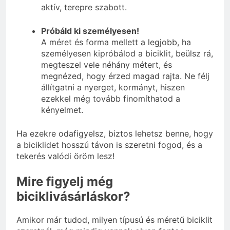
aktív, terepre szabott.
Próbáld ki személyesen!
A méret és forma mellett a legjobb, ha
személyesen kipróbálod a biciklit, beülsz rá,
megteszel vele néhány métert, és
megnézed, hogy érzed magad rajta. Ne félj
állítgatni a nyerget, kormányt, hiszen
ezekkel még tovább finomíthatod a
kényelmet.
Ha ezekre odafigyelsz, biztos lehetsz benne, hogy
a biciklidet hosszú távon is szeretni fogod, és a
tekerés valódi öröm lesz!
Mire figyelj még
biciklivásárláskor?
Amikor már tudod, milyen típusú és méretű biciklit