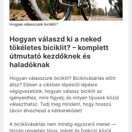
3 Nap Ezelőtt
Hogyan válasszunk biciklit?
Hogyan válaszd ki a neked
tökéletes biciklit? – komplett
útmutató kezdőknek és
haladóknak
Hogyan válasszunk biciklit? Biciklivásárlás előtt
állsz? Ebben a cikkben lépésről lépésre
végigvezetünk, hogyan válassz biciklit az
igényeidhez, mire figyelj, és milyen típusok közül
választhatsz. Tudj meg mindent, hogy hosszú
távon élvezhesd a kétkerekűdet!
A biciklivásárlás nem mindig egyszerű menet —
hiszen rengeteg típus, méret és funkció közül