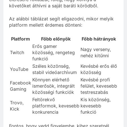
követőket áthívni a saját baráti körödből.
Az alábbi táblázat segít eligazodni, mikor melyik
platform mellett érdemes dönteni:
Platform
Főbb előnyök
Főbb hátrányok
Erős gamer
Nagy verseny,
Twitch
közösség, rengeteg
nehéz kitűnni
funkció
Széles közönség,
Kevésbé erős élő
YouTube
stabil videóarchívum
közösség
Könnyen elérhető
Kevésbé profi
Facebook
ismerősök, integrált
felület, kevesebb
Gaming
közösségi funkciók
testreszabás
Feltörekvő
Kis közönség,
Trovo,
platformok, kevesebb
kevesebb
Kick
konkurencia
funkció
Fontos, hogy vedd figyelembe, kihez szeretnél