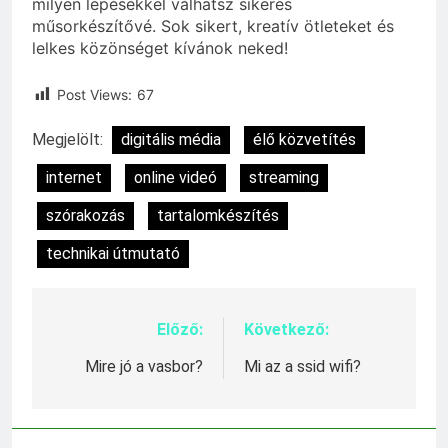
milyen lépésekkel válhatsz sikeres
műsorkészítővé. Sok sikert, kreatív ötleteket és
lelkes közönséget kívánok neked!
Post Views:
67
Megjelölt:
digitális média
élő közvetítés
internet
online videó
streaming
szórakozás
tartalomkészítés
technikai útmutató
Előző:
Következő:
Bejegyzés
navigáció
Mire jó a vasbor?
Mi az a ssid wifi?