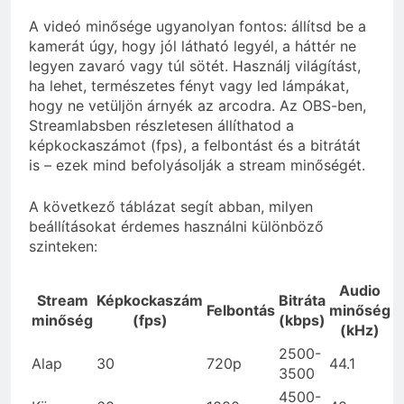
A videó minősége ugyanolyan fontos: állítsd be a
kamerát úgy, hogy jól látható legyél, a háttér ne
legyen zavaró vagy túl sötét. Használj világítást,
ha lehet, természetes fényt vagy led lámpákat,
hogy ne vetüljön árnyék az arcodra. Az OBS-ben,
Streamlabsben részletesen állíthatod a
képkockaszámot (fps), a felbontást és a bitrátát
is – ezek mind befolyásolják a stream minőségét.
A következő táblázat segít abban, milyen
beállításokat érdemes használni különböző
szinteken:
Audio
Stream
Képkockaszám
Bitráta
Felbontás
minőség
minőség
(fps)
(kbps)
(kHz)
2500-
Alap
30
720p
44.1
3500
4500-