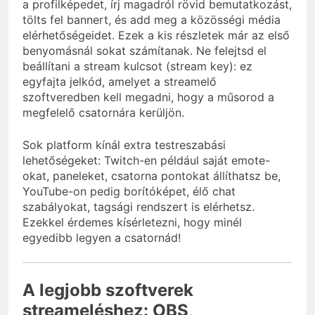
a profilképedet, írj magadról rövid bemutatkozást,
tölts fel bannert, és add meg a közösségi média
elérhetőségeidet. Ezek a kis részletek már az első
benyomásnál sokat számítanak. Ne felejtsd el
beállítani a stream kulcsot (stream key): ez
egyfajta jelkód, amelyet a streamelő
szoftveredben kell megadni, hogy a műsorod a
megfelelő csatornára kerüljön.
Sok platform kínál extra testreszabási
lehetőségeket: Twitch-en például saját emote-
okat, paneleket, csatorna pontokat állíthatsz be,
YouTube-on pedig borítóképet, élő chat
szabályokat, tagsági rendszert is elérhetsz.
Ezekkel érdemes kísérletezni, hogy minél
egyedibb legyen a csatornád!
A legjobb szoftverek
streameléshez: OBS,