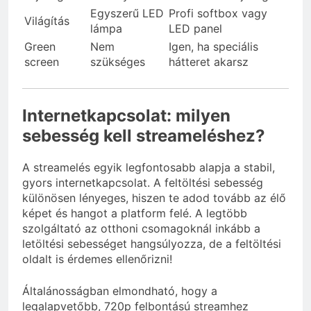
Egyszerű LED
Profi softbox vagy
Világítás
lámpa
LED panel
Green
Nem
Igen, ha speciális
screen
szükséges
hátteret akarsz
Internetkapcsolat: milyen
sebesség kell streameléshez?
A streamelés egyik legfontosabb alapja a stabil,
gyors internetkapcsolat. A feltöltési sebesség
különösen lényeges, hiszen te adod tovább az élő
képet és hangot a platform felé. A legtöbb
szolgáltató az otthoni csomagoknál inkább a
letöltési sebességet hangsúlyozza, de a feltöltési
oldalt is érdemes ellenőrizni!
Általánosságban elmondható, hogy a
legalapvetőbb, 720p felbontású streamhez