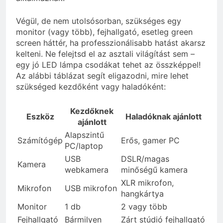
Végül, de nem utolsósorban, szükséges egy
monitor (vagy több), fejhallgató, esetleg green
screen háttér, ha professzionálisabb hatást akarsz
kelteni. Ne felejtsd el az asztali világítást sem –
egy jó LED lámpa csodákat tehet az összképpel!
Az alábbi táblázat segít eligazodni, mire lehet
szükséged kezdőként vagy haladóként:
Kezdőknek
Eszköz
Haladóknak ajánlott
ajánlott
Alapszintű
Számítógép
Erős, gamer PC
PC/laptop
USB
DSLR/magas
Kamera
webkamera
minőségű kamera
XLR mikrofon,
Mikrofon
USB mikrofon
hangkártya
Monitor
1 db
2 vagy több
Fejhallgató
Bármilyen
Zárt stúdió fejhallgató