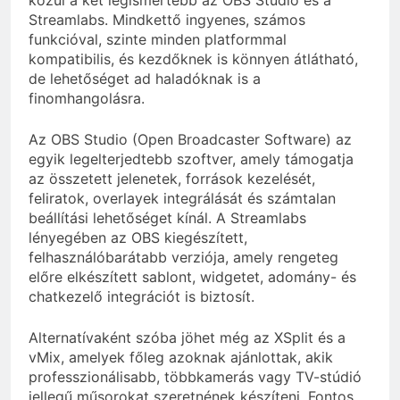
közül a két legismertebb az OBS Studio és a
Streamlabs. Mindkettő ingyenes, számos
funkcióval, szinte minden platformmal
kompatibilis, és kezdőknek is könnyen átlátható,
de lehetőséget ad haladóknak is a
finomhangolásra.
Az OBS Studio (Open Broadcaster Software) az
egyik legelterjedtebb szoftver, amely támogatja
az összetett jelenetek, források kezelését,
feliratok, overlayek integrálását és számtalan
beállítási lehetőséget kínál. A Streamlabs
lényegében az OBS kiegészített,
felhasználóbarátabb verziója, amely rengeteg
előre elkészített sablont, widgetet, adomány- és
chatkezelő integrációt is biztosít.
Alternatívaként szóba jöhet még az XSplit és a
vMix, amelyek főleg azoknak ajánlottak, akik
professzionálisabb, többkamerás vagy TV-stúdió
jellegű műsorokat szeretnének készíteni. Fontos,