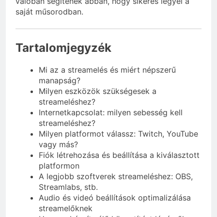
valóban segítenek abban, hogy sikeres legyél a
saját műsorodban.
Tartalomjegyzék
Mi az a streamelés és miért népszerű
manapság?
Milyen eszközök szükségesek a
streameléshez?
Internetkapcsolat: milyen sebesség kell
streameléshez?
Milyen platformot válassz: Twitch, YouTube
vagy más?
Fiók létrehozása és beállítása a kiválasztott
platformon
A legjobb szoftverek streameléshez: OBS,
Streamlabs, stb.
Audio és videó beállítások optimalizálása
streamelőknek