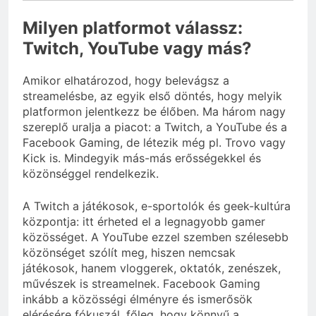
Milyen platformot válassz:
Twitch, YouTube vagy más?
Amikor elhatározod, hogy belevágsz a
streamelésbe, az egyik első döntés, hogy melyik
platformon jelentkezz be élőben. Ma három nagy
szereplő uralja a piacot: a Twitch, a YouTube és a
Facebook Gaming, de létezik még pl. Trovo vagy
Kick is. Mindegyik más-más erősségekkel és
közönséggel rendelkezik.
A Twitch a játékosok, e-sportolók és geek-kultúra
központja: itt érheted el a legnagyobb gamer
közösséget. A YouTube ezzel szemben szélesebb
közönséget szólít meg, hiszen nemcsak
játékosok, hanem vloggerek, oktatók, zenészek,
művészek is streamelnek. Facebook Gaming
inkább a közösségi élményre és ismerősök
elérésére fókuszál, főleg, hogy könnyű a