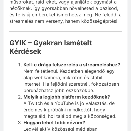
műsorokat, raid-eket, vagy ajánljátok egymást a
nézőknek. Így gyorsabban növelheted a bázisod,
és te is új embereket ismerhetsz meg. Ne feledd: a
streamelés nem verseny, hanem közösségépítés!
GYIK – Gyakran Ismételt
Kérdések
Kell-e drága felszerelés a streameléshez?
Nem feltétlenül. Kezdetben elegendő egy
alap webkamera, mikrofon és stabil
internet. Ha fejlődni szeretnél, fokozatosan
beruházhatsz jobb eszközökbe.
Melyik a legjobb platform kezdőknek?
A Twitch és a YouTube is jó választás, de
érdemes kipróbálni mindkettőt, hogy
megtaláld, hol találod meg a közönséged.
Hogyan lehet több nézőm?
Legyél aktív közösségi médiában,