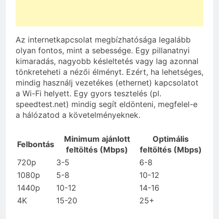
Az internetkapcsolat megbízhatósága legalább
olyan fontos, mint a sebessége. Egy pillanatnyi
kimaradás, nagyobb késleltetés vagy lag azonnal
tönkreteheti a nézői élményt. Ezért, ha lehetséges,
mindig használj vezetékes (ethernet) kapcsolatot
a Wi-Fi helyett. Egy gyors tesztelés (pl.
speedtest.net) mindig segít eldönteni, megfelel-e
a hálózatod a követelményeknek.
Minimum ajánlott
Optimális
Felbontás
feltöltés (Mbps)
feltöltés (Mbps)
720p
3-5
6-8
1080p
5-8
10-12
1440p
10-12
14-16
4K
15-20
25+