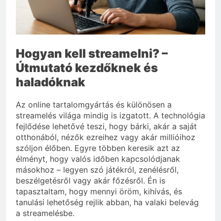
Miért fáj a váll?
3 Nap Ezelőtt
Hogyan kell streamelni? –
Útmutató kezdőknek és
haladóknak
Az online tartalomgyártás és különösen a
streamelés világa mindig is izgatott. A technológia
fejlődése lehetővé teszi, hogy bárki, akár a saját
otthonából, nézők ezreihez vagy akár millióihoz
szóljon élőben. Egyre többen keresik azt az
élményt, hogy valós időben kapcsolódjanak
másokhoz – legyen szó játékról, zenélésről,
beszélgetésről vagy akár főzésről. Én is
tapasztaltam, hogy mennyi öröm, kihívás, és
tanulási lehetőség rejlik abban, ha valaki belevág
a streamelésbe.