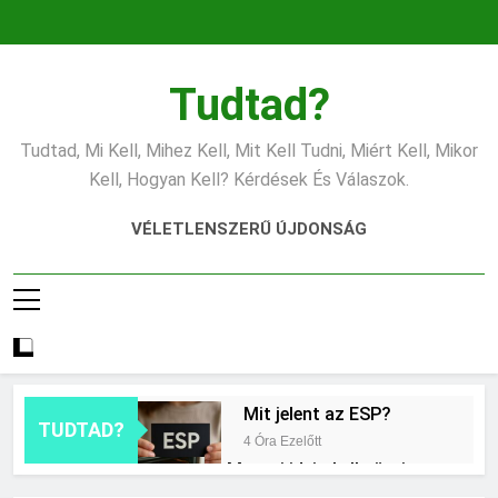
Ugrás
a
tartalomra
Tudtad?
Tudtad, Mi Kell, Mihez Kell, Mit Kell Tudni, Miért Kell, Mikor
Kell, Hogyan Kell? Kérdések És Válaszok.
VÉLETLENSZERŰ ÚJDONSÁG
Mit jelent az ESP?
TUDTAD?
4 Óra Ezelőtt
Mennyi ideig kell sütni a
csirkét?