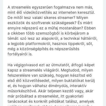
A streamelés egyszerűen fogalmazva nem más,
mint élő videóközvetítés az interneten keresztül.
De mitől lesz valaki sikeres streamer? Milyen
eszközök és szoftverek szükségesek? És miért
ennyire népszerű ez a műfaj mostanában? Ebben
a cikkben több szemszögből is körbejárom a
témát: szó lesz az alapokról, a technikai háttérről,
a legjobb platformokról, hasznos tippekről, sőt,
még a közönségépítés és népszerűsítés
fortélyairól is.
Ha végigolvasod ezt az útmutatót, átfogó képet
kapsz a streamelés világáról. Megtudod, milyen
felszerelésre van szükség, hogyan készítsd elő
első élő közvetítésedet, milyen buktatókat kerülj
el, és hogyan válhatsz élménydús, interaktív
műsorkészítővé. Akár teljesen kezdő vagy, akár
már próbáltad a streamelést, itt gyakorlati
tanácsokat és konkrét példákat találsz, amelyek