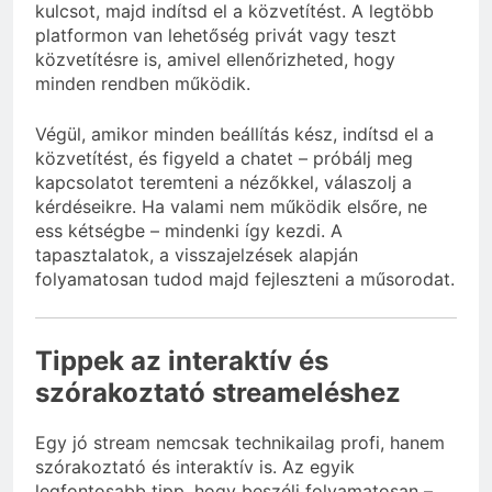
kulcsot, majd indítsd el a közvetítést. A legtöbb
platformon van lehetőség privát vagy teszt
közvetítésre is, amivel ellenőrizheted, hogy
minden rendben működik.
Végül, amikor minden beállítás kész, indítsd el a
közvetítést, és figyeld a chatet – próbálj meg
kapcsolatot teremteni a nézőkkel, válaszolj a
kérdéseikre. Ha valami nem működik elsőre, ne
ess kétségbe – mindenki így kezdi. A
tapasztalatok, a visszajelzések alapján
folyamatosan tudod majd fejleszteni a műsorodat.
Tippek az interaktív és
szórakoztató streameléshez
Egy jó stream nemcsak technikailag profi, hanem
szórakoztató és interaktív is. Az egyik
legfontosabb tipp, hogy beszélj folyamatosan –