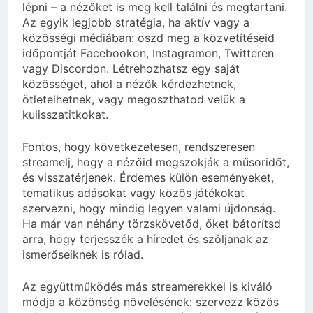
lépni – a nézőket is meg kell találni és megtartani.
Az egyik legjobb stratégia, ha aktív vagy a
közösségi médiában: oszd meg a közvetítéseid
időpontját Facebookon, Instagramon, Twitteren
vagy Discordon. Létrehozhatsz egy saját
közösséget, ahol a nézők kérdezhetnek,
ötletelhetnek, vagy megoszthatod velük a
kulisszatitkokat.
Fontos, hogy következetesen, rendszeresen
streamelj, hogy a nézőid megszokják a műsoridőt,
és visszatérjenek. Érdemes külön eseményeket,
tematikus adásokat vagy közös játékokat
szervezni, hogy mindig legyen valami újdonság.
Ha már van néhány törzskövetőd, őket bátorítsd
arra, hogy terjesszék a híredet és szóljanak az
ismerőseiknek is rólad.
Az együttműködés más streamerekkel is kiváló
módja a közönség növelésének: szervezz közös