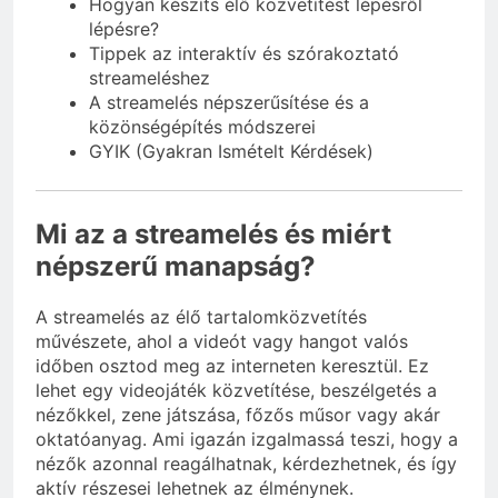
Hogyan készíts élő közvetítést lépésről
lépésre?
Tippek az interaktív és szórakoztató
streameléshez
A streamelés népszerűsítése és a
közönségépítés módszerei
GYIK (Gyakran Ismételt Kérdések)
Mi az a streamelés és miért
népszerű manapság?
A streamelés az élő tartalomközvetítés
művészete, ahol a videót vagy hangot valós
időben osztod meg az interneten keresztül. Ez
lehet egy videojáték közvetítése, beszélgetés a
nézőkkel, zene játszása, főzős műsor vagy akár
oktatóanyag. Ami igazán izgalmassá teszi, hogy a
nézők azonnal reagálhatnak, kérdezhetnek, és így
aktív részesei lehetnek az élménynek.