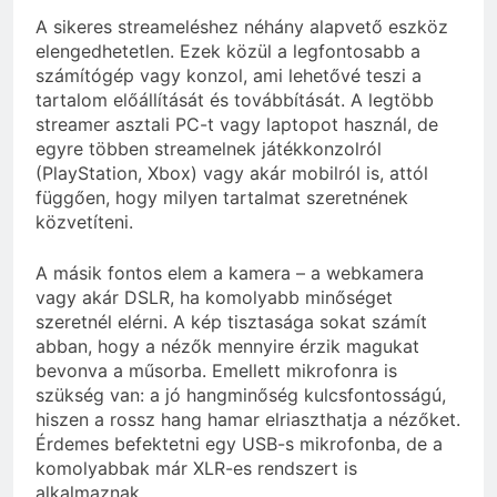
A sikeres streameléshez néhány alapvető eszköz
elengedhetetlen. Ezek közül a legfontosabb a
számítógép vagy konzol, ami lehetővé teszi a
tartalom előállítását és továbbítását. A legtöbb
streamer asztali PC-t vagy laptopot használ, de
egyre többen streamelnek játékkonzolról
(PlayStation, Xbox) vagy akár mobilról is, attól
függően, hogy milyen tartalmat szeretnének
közvetíteni.
A másik fontos elem a kamera – a webkamera
vagy akár DSLR, ha komolyabb minőséget
szeretnél elérni. A kép tisztasága sokat számít
abban, hogy a nézők mennyire érzik magukat
bevonva a műsorba. Emellett mikrofonra is
szükség van: a jó hangminőség kulcsfontosságú,
hiszen a rossz hang hamar elriaszthatja a nézőket.
Érdemes befektetni egy USB-s mikrofonba, de a
komolyabbak már XLR-es rendszert is
alkalmaznak.