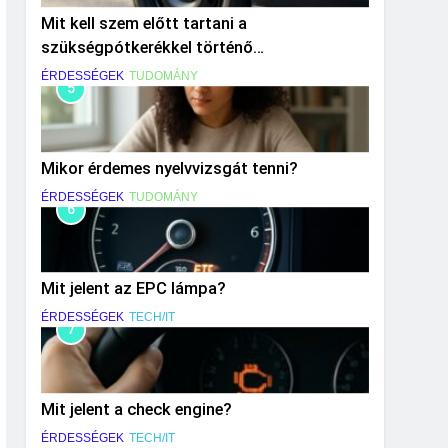
Mit kell szem előtt tartani a
szükségpótkerékkel történő
közlekedéskor?
ÉRDESSÉGEK
TUDOMÁNY
5
Mikor érdemes nyelvvizsgát tenni?
ÉRDESSÉGEK
TUDOMÁNY
6
Mit jelent az EPC lámpa?
ÉRDESSÉGEK
TECH/IT
7
Mit jelent a check engine?
ÉRDESSÉGEK
TECH/IT