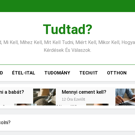
Tudtad?
 Mi Kell, Mihez Kell, Mit Kell Tudni, Miért Kell, Mikor Kell, Hogy
Kérdések És Válaszok.
ÁD
ÉTEL-ITAL
TUDOMÁNY
TECH/IT
OTTHON
tni a babát?
Mennyi cement kell?
12 Óra Ezelőtt
éz?
Miért fáj a váll?
Mire jó a
2 Nap Ezelőtt
2 Nap Ezelőt
gítés?
Mit jelent a magas CRP?
olni?
3 Nap Ezelőtt