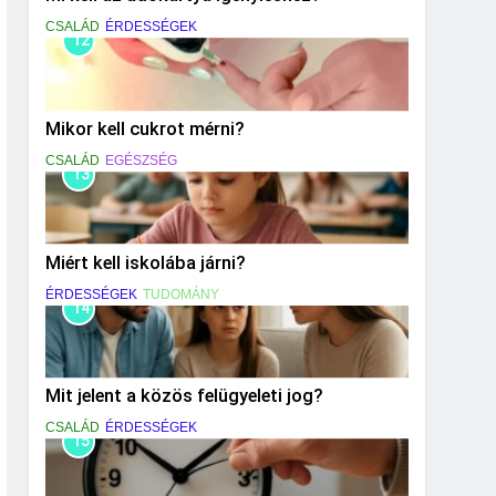
CSALÁD
ÉRDESSÉGEK
12
Mikor kell cukrot mérni?
CSALÁD
EGÉSZSÉG
13
Miért kell iskolába járni?
ÉRDESSÉGEK
TUDOMÁNY
14
Mit jelent a közös felügyeleti jog?
CSALÁD
ÉRDESSÉGEK
15