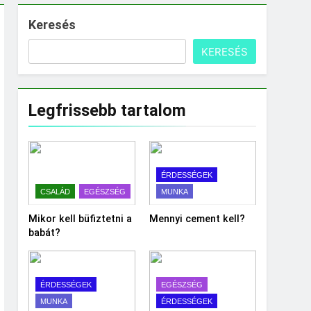
Keresés
KERESÉS
Legfrissebb tartalom
ÉRDESSÉGEK
CSALÁD
EGÉSZSÉG
MUNKA
Mikor kell büfiztetni a
Mennyi cement kell?
babát?
ÉRDESSÉGEK
EGÉSZSÉG
MUNKA
ÉRDESSÉGEK