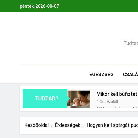
Ugrás
péntek, 2026-08-07
a
tartalomra
Tudtad,
EGÉSZSÉG
CSAL
Mikor kell büfizte
TUDTAD?
4 Óra Ezelőtt
Miért zsibbad a k
1 Nap Ezelőtt
Mennyi a végkielé
Kezdőoldal
Érdességek
Hogyan kell spárgát puc
2 Nap Ezelőtt