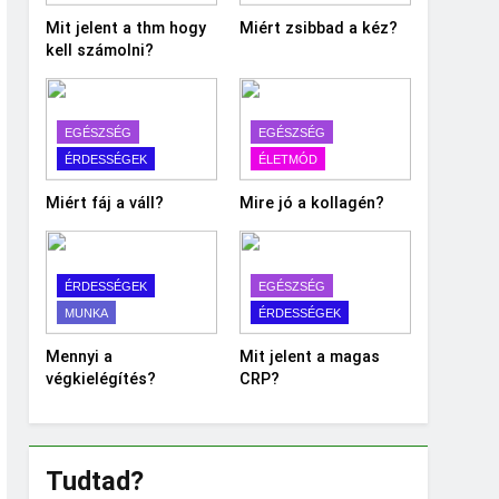
Mit jelent a thm hogy
Miért zsibbad a kéz?
kell számolni?
EGÉSZSÉG
EGÉSZSÉG
ÉRDESSÉGEK
ÉLETMÓD
Miért fáj a váll?
Mire jó a kollagén?
ÉRDESSÉGEK
EGÉSZSÉG
MUNKA
ÉRDESSÉGEK
Mennyi a
Mit jelent a magas
végkielégítés?
CRP?
Tudtad?