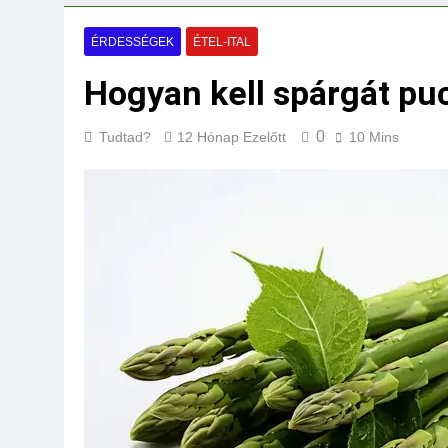
Mit jelent a maga
3 Nap Ezelőtt
ÉRDESSÉGEK
ÉTEL-ITAL
Hogyan kell spárgát pu
0
Tudtad?
12 Hónap Ezelőtt
10 Mins