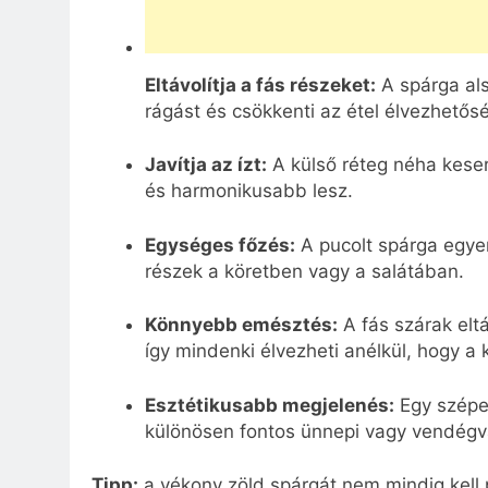
Eltávolítja a fás részeket:
A spárga als
rágást és csökkenti az étel élvezhetős
Javítja az ízt:
A külső réteg néha kese
és harmonikusabb lesz.
Egységes főzés:
A pucolt spárga egye
részek a köretben vagy a salátában.
Könnyebb emésztés:
A fás szárak elt
így mindenki élvezheti anélkül, hogy a
Esztétikusabb megjelenés:
Egy szépen
különösen fontos ünnepi vagy vendégvá
Tipp:
a vékony zöld spárgát nem mindig kell 