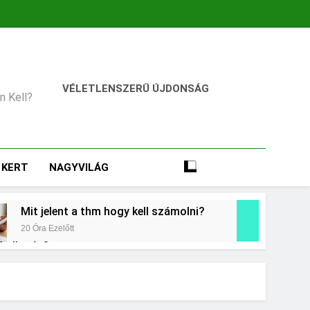
VÉLETLENSZERŰ ÚJDONSÁG
an Kell?
KERT
NAGYVILÁG
Mit jelent a thm hogy kell számolni?
20 Óra Ezelőtt
 kollagén?
t
Mikor kell tetőt cserélni?
3 Nap Ezelőtt