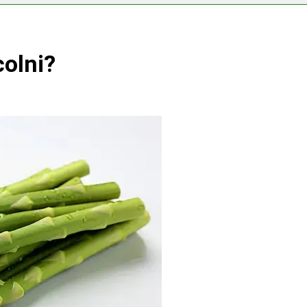
s vérnyomás?
colni?