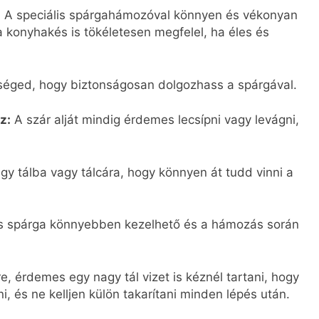
:
A speciális spárgahámozóval könnyen és vékonyan
 a konyhakés is tökéletesen megfelel, ha éles és
ükséged, hogy biztonságosan dolgozhass a spárgával.
z:
A szár alját mindig érdemes lecsípni vagy levágni,
gy tálba vagy tálcára, hogy könnyen át tudd vinni a
 spárga könnyebben kezelhető és a hámozás során
, érdemes egy nagy tál vizet is kéznél tartani, hogy
i, és ne kelljen külön takarítani minden lépés után.