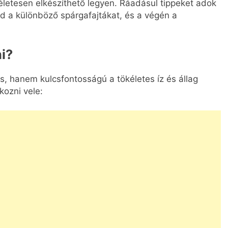
életesen elkészíthető legyen. Ráadásul tippeket adok
ed a különböző spárgafajtákat, és a végén a
i?
s, hanem kulcsfontosságú a tökéletes íz és állag
kozni vele: