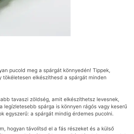
gyan pucold meg a spárgát könnyedén! Tippek,
gy tökéletesen elkészíthesd a spárgát minden
abb tavaszi zöldség, amit elkészíthetsz levesnek,
a legízletesebb spárga is könnyen rágós vagy keserű
tok egyszerű: a spárgát mindig érdemes pucolni.
, hogyan távolítsd el a fás részeket és a külső