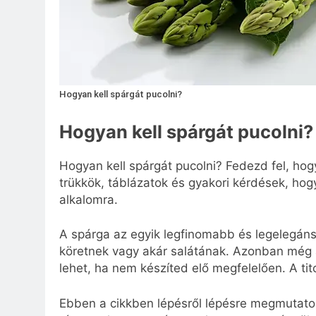
Hogyan kell spárgát pucolni?
Hogyan kell spárgát pucolni?
Hogyan kell spárgát pucolni? Fedezd fel, ho
trükkök, táblázatok és gyakori kérdések, ho
alkalomra.
A spárga az egyik legfinomabb és legelegáns
köretnek vagy akár salátának. Azonban még 
lehet, ha nem készíted elő megfelelően. A ti
Ebben a cikkben lépésről lépésre megmutatom