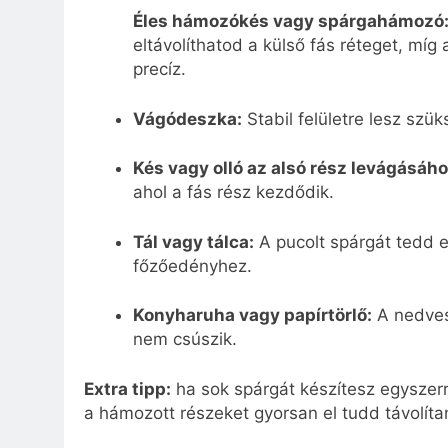
Éles hámozókés vagy spárgahámozó
eltávolíthatod a külső fás réteget, míg
precíz.
Vágódeszka:
Stabil felületre lesz sz
Kés vagy olló az alsó rész levágásáho
ahol a fás rész kezdődik.
Tál vagy tálca:
A pucolt spárgát tedd e
főzőedényhez.
Konyharuha vagy papírtörlő:
A nedves
nem csúszik.
Extra tipp:
ha sok spárgát készítesz egyszerre
a hámozott részeket gyorsan el tudd távolítan