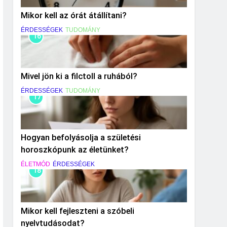
Mikor kell az órát átállítani?
ÉRDESSÉGEK
TUDOMÁNY
16
Mivel jön ki a filctoll a ruhából?
ÉRDESSÉGEK
TUDOMÁNY
17
Hogyan befolyásolja a születési
horoszkópunk az életünket?
ÉLETMÓD
ÉRDESSÉGEK
18
Mikor kell fejleszteni a szóbeli
nyelvtudásodat?