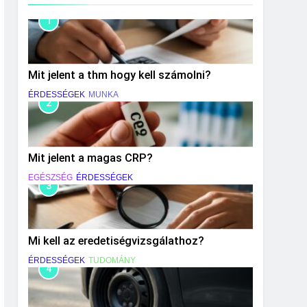
1
Mit jelent a thm hogy kell számolni?
ÉRDESSÉGEK
MUNKA
2
Mit jelent a magas CRP?
EGÉSZSÉG
ÉRDESSÉGEK
3
Mi kell az eredetiségvizsgálathoz?
ÉRDESSÉGEK
TUDOMÁNY
4