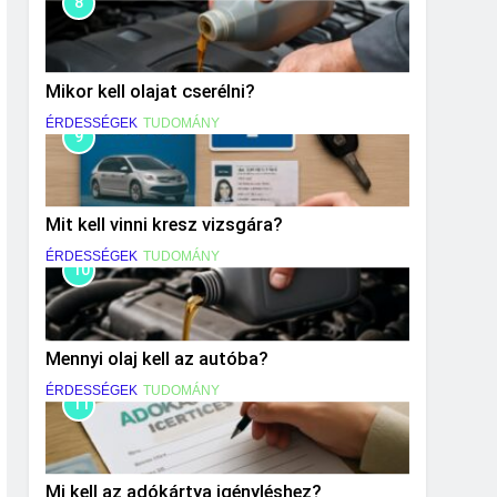
8
Mikor kell olajat cserélni?
ÉRDESSÉGEK
TUDOMÁNY
9
Mit kell vinni kresz vizsgára?
ÉRDESSÉGEK
TUDOMÁNY
10
Mennyi olaj kell az autóba?
ÉRDESSÉGEK
TUDOMÁNY
11
Mi kell az adókártya igényléshez?