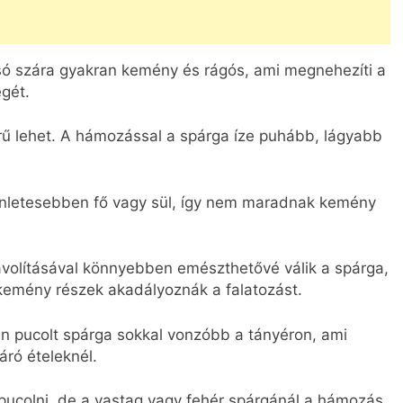
ó szára gyakran kemény és rágós, ami megnehezíti a
égét.
rű lehet. A hámozással a spárga íze puhább, lágyabb
nletesebben fő vagy sül, így nem maradnak kemény
ávolításával könnyebben emészthetővé válik a spárga,
 kemény részek akadályoznák a falatozást.
 pucolt spárga sokkal vonzóbb a tányéron, ami
ró ételeknél.
pucolni, de a vastag vagy fehér spárgánál a hámozás