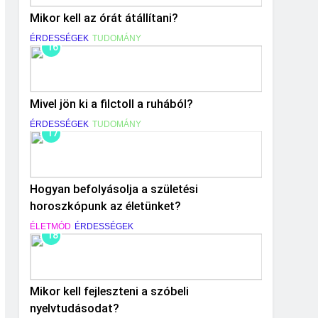
Mikor kell az órát átállítani?
ÉRDESSÉGEK
TUDOMÁNY
16
Mivel jön ki a filctoll a ruhából?
ÉRDESSÉGEK
TUDOMÁNY
17
Hogyan befolyásolja a születési
horoszkópunk az életünket?
ÉLETMÓD
ÉRDESSÉGEK
18
Mikor kell fejleszteni a szóbeli
nyelvtudásodat?