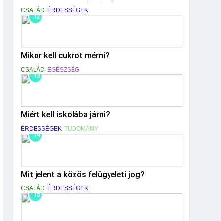
CSALÁD
ÉRDESSÉGEK
12
Mikor kell cukrot mérni?
CSALÁD
EGÉSZSÉG
13
Miért kell iskolába járni?
ÉRDESSÉGEK
TUDOMÁNY
14
Mit jelent a közös felügyeleti jog?
CSALÁD
ÉRDESSÉGEK
15