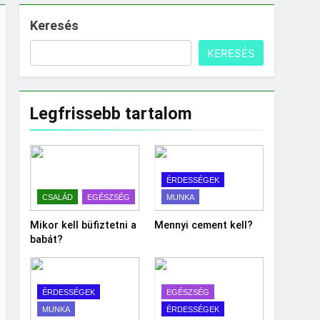
Keresés
KERESÉS
Legfrissebb tartalom
ÉRDESSÉGEK
CSALÁD
EGÉSZSÉG
MUNKA
Mikor kell büfiztetni a
Mennyi cement kell?
babát?
ÉRDESSÉGEK
EGÉSZSÉG
MUNKA
ÉRDESSÉGEK