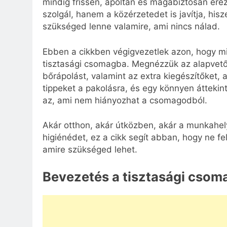
mindig frissen, ápoltan és magabiztosan ére
szolgál, hanem a közérzetedet is javítja, his
szükséged lenne valamire, ami nincs nálad.
Ebben a cikkben végigvezetlek azon, hogy mi
tisztasági csomagba. Megnézzük az alapvető hi
bőrápolást, valamint az extra kiegészítőket,
tippeket a pakolásra, és egy könnyen áttekint
az, ami nem hiányozhat a csomagodból.
Akár otthon, akár útközben, akár a munkahe
higiénédet, ez a cikk segít abban, hogy ne fe
amire szükséged lehet.
Bevezetés a tisztasági cso