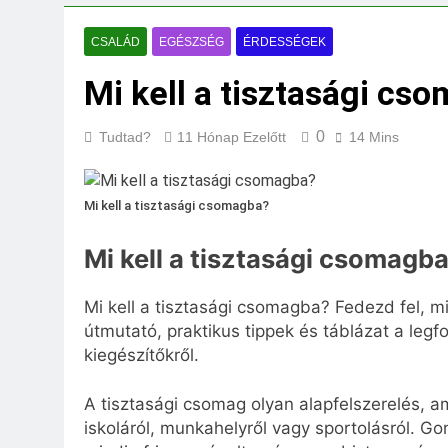
Mit jelent a maga
3 Nap Ezelőtt
CSALÁD
EGÉSZSÉG
ÉRDESSÉGEK
Mi kell a tisztasági cs
0
Tudtad?
11 Hónap Ezelőtt
14 Mins
Mi kell a tisztasági csomagba?
Mi kell a tisztasági csomagb
Mi kell a tisztasági csomagba? Fedezd fel, m
útmutató, praktikus tippek és táblázat a legf
kiegészítőkről.
A tisztasági csomag olyan alapfelszerelés, am
iskoláról, munkahelyről vagy sportolásról. Gon