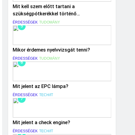
Mit kell szem előtt tartani a
szükségpótkerékkel történő
közlekedéskor?
ÉRDESSÉGEK
TUDOMÁNY
5
Mikor érdemes nyelvvizsgát tenni?
ÉRDESSÉGEK
TUDOMÁNY
6
Mit jelent az EPC lámpa?
ÉRDESSÉGEK
TECH/IT
7
Mit jelent a check engine?
ÉRDESSÉGEK
TECH/IT
8