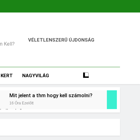
VÉLETLENSZERŰ ÚJDONSÁG
an Kell?
KERT
NAGYVILÁG
Mit jelent a thm hogy kell számolni?
16 Óra Ezelőtt
 kollagén?
t
Mikor kell tetőt cserélni?
3 Nap Ezelőtt