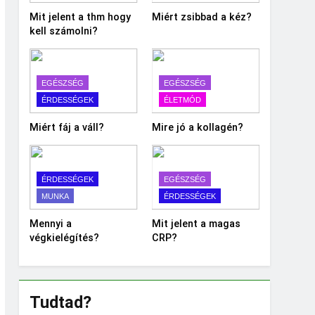
Mit jelent a thm hogy
Miért zsibbad a kéz?
kell számolni?
EGÉSZSÉG
EGÉSZSÉG
ÉRDESSÉGEK
ÉLETMÓD
Miért fáj a váll?
Mire jó a kollagén?
ÉRDESSÉGEK
EGÉSZSÉG
MUNKA
ÉRDESSÉGEK
Mennyi a
Mit jelent a magas
végkielégítés?
CRP?
Tudtad?