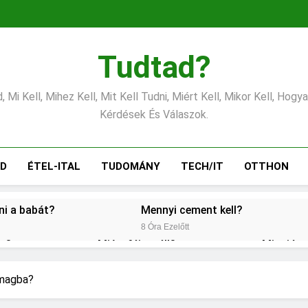
Tudtad?
 Mi Kell, Mihez Kell, Mit Kell Tudni, Miért Kell, Mikor Kell, Hogy
Kérdések És Válaszok.
ÁD
ÉTEL-ITAL
TUDOMÁNY
TECH/IT
OTTHON
tni a babát?
Mennyi cement kell?
8 Óra Ezelőtt
éz?
Miért fáj a váll?
Mire jó a
1 Nap Ezelőtt
2 Nap Ezelőt
gítés?
Mit jelent a magas CRP?
omagba?
2 Nap Ezelőtt