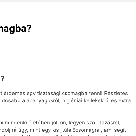
s vérnyomás?
omagba?
a?
it érdemes egy tisztasági csomagba tenni! Részletes
ontosabb alapanyagokról, higiéniai kellékekről és extra
i mindenki életében jól jön, legyen szó utazásról,
dolj rá úgy, mint egy kis „túlélőcsomagra”, ami segít