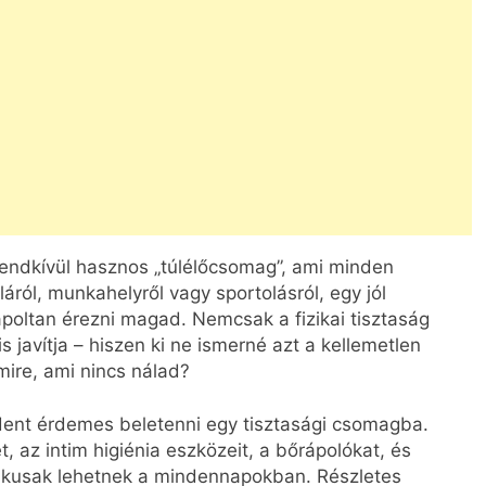
rendkívül hasznos „túlélőcsomag”, ami minden
láról, munkahelyről vagy sportolásról, egy jól
ápoltan érezni magad. Nemcsak a fizikai tisztaság
javítja – hiszen ki ne ismerné azt a kellemetlen
mire, ami nincs nálad?
dent érdemes beletenni egy tisztasági csomagba.
 az intim higiénia eszközeit, a bőrápolókat, és
tikusak lehetnek a mindennapokban. Részletes