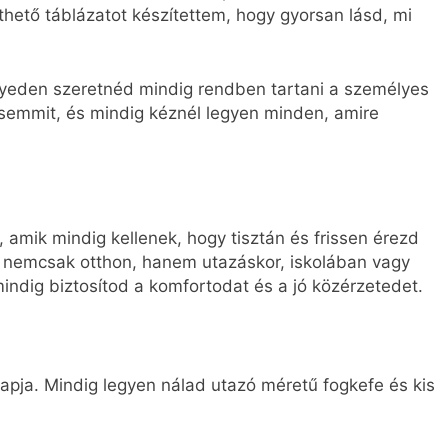
thető táblázatot készítettem, hogy gyorsan lásd, mi
lyeden szeretnéd mindig rendben tartani a személyes
el semmit, és mindig kéznél legyen minden, amire
 amik mindig kellenek, hogy tisztán és frissen érezd
t nemcsak otthon, hanem utazáskor, iskolában vagy
indig biztosítod a komfortodat és a jó közérzetedet.
lapja. Mindig legyen nálad utazó méretű fogkefe és kis