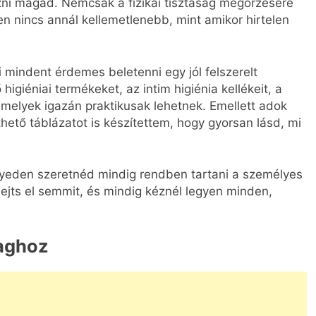
zni magad. Nemcsak a fizikai tisztaság megőrzésére
zen nincs annál kellemetlenebb, mint amikor hirtelen
 mindent érdemes beletenni egy jól felszerelt
giéniai termékeket, az intim higiénia kellékeit, a
 amelyek igazán praktikusak lehetnek. Emellett adok
hető táblázatot is készítettem, hogy gyorsan lásd, mi
lyeden szeretnéd mindig rendben tartani a személyes
lejts el semmit, és mindig kéznél legyen minden,
maghoz