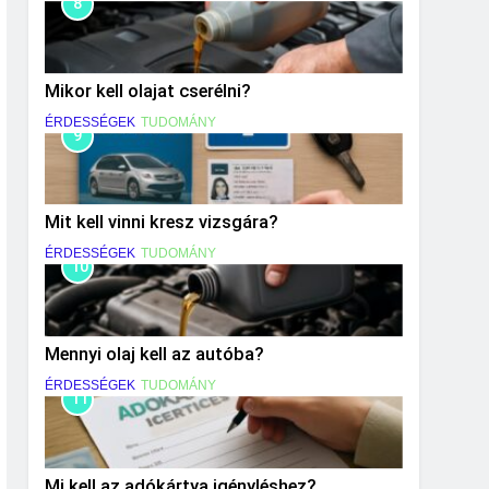
8
Mikor kell olajat cserélni?
ÉRDESSÉGEK
TUDOMÁNY
9
Mit kell vinni kresz vizsgára?
ÉRDESSÉGEK
TUDOMÁNY
10
Mennyi olaj kell az autóba?
ÉRDESSÉGEK
TUDOMÁNY
11
Mi kell az adókártya igényléshez?