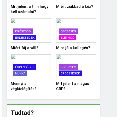
Mit jelent a thm hogy
Miért zsibbad a kéz?
kell számolni?
EGÉSZSÉG
EGÉSZSÉG
ÉRDESSÉGEK
ÉLETMÓD
Miért fáj a váll?
Mire jó a kollagén?
ÉRDESSÉGEK
EGÉSZSÉG
MUNKA
ÉRDESSÉGEK
Mennyi a
Mit jelent a magas
végkielégítés?
CRP?
Tudtad?