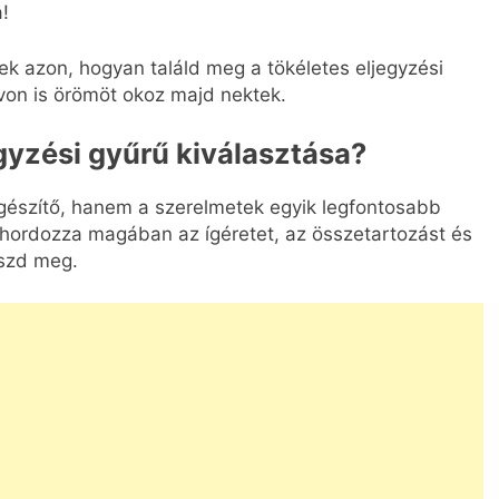
!
ek azon, hogyan találd meg a tökéletes eljegyzési
von is örömöt okoz majd nektek.
egyzési gyűrű kiválasztása?
gészítő, hanem a szerelmetek egyik legfontosabb
r hordozza magában az ígéretet, az összetartozást és
aszd meg.