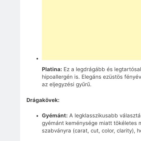
Platina:
Ez a legdrágább és legtartósab
hipoallergén is. Elegáns ezüstös fény
az eljegyzési gyűrű.
Drágakövek:
Gyémánt:
A legklasszikusabb választá
gyémánt keménysége miatt tökéletes m
szabványra (carat, cut, color, clarity)