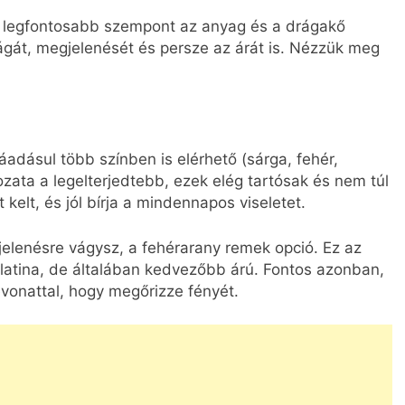
ik legfontosabb szempont az anyag és a drágakő
ágát, megjelenését és persze az árát is. Nézzük meg
áadásul több színben is elérhető (sárga, fehér,
ozata a legelterjedtebb, ezek elég tartósak és nem túl
kelt, és jól bírja a mindennapos viseletet.
jelenésre vágysz, a fehérarany remek opció. Ez az
 platina, de általában kedvezőbb árú. Fontos azonban,
evonattal, hogy megőrizze fényét.