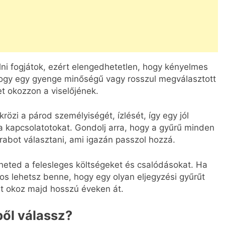
elni fogjátok, ezért elengedhetetlen, hogy kényelmes
hogy egy gyenge minőségű vagy rosszul megválasztott
t okozzon a viselőjének.
rözi a párod személyiségét, ízlését, így egy jól
 kapcsolatotokat. Gondolj arra, hogy a gyűrű minden
arabot választani, ami igazán passzol hozzá.
lheted a felesleges költségeket és csalódásokat. Ha
os lehetsz benne, hogy egy olyan eljegyzési gyűrűt
t okoz majd hosszú éveken át.
ől válassz?