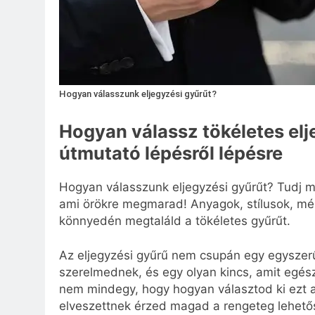
Hogyan válasszunk eljegyzési gyűrűt?
Hogyan válassz tökéletes elj
útmutató lépésről lépésre
Hogyan válasszunk eljegyzési gyűrűt? Tudj me
ami örökre megmarad! Anyagok, stílusok, mé
könnyedén megtaláld a tökéletes gyűrűt.
Az eljegyzési gyűrű nem csupán egy egyszer
szerelmednek, és egy olyan kincs, amit egész
nem mindegy, hogy hogyan választod ki ezt a
elveszettnek érzed magad a rengeteg lehetősé