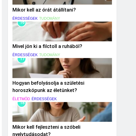
Mikor kell az órát átállítani?
ÉRDESSÉGEK
TUDOMÁNY
16
Mivel jön ki a filctoll a ruhából?
ÉRDESSÉGEK
TUDOMÁNY
17
Hogyan befolyásolja a születési
horoszkópunk az életünket?
ÉLETMÓD
ÉRDESSÉGEK
18
Mikor kell fejleszteni a szóbeli
nyelvtudásodat?