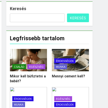
Keresés
KERESÉS
Legfrissebb tartalom
ÉRDESSÉGEK
CSALÁD
EGÉSZSÉG
MUNKA
Mikor kell büfiztetni a
Mennyi cement kell?
babát?
ÉRDESSÉGEK
EGÉSZSÉG
MUNKA
ÉRDESSÉGEK