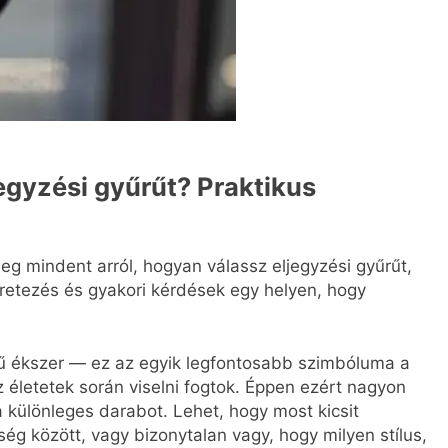
egyzési gyűrűt? Praktikus
g mindent arról, hogyan válassz eljegyzési gyűrűt,
retezés és gyakori kérdések egy helyen, hogy
ű ékszer — ez az egyik legfontosabb szimbóluma a
 életetek során viselni fogtok. Éppen ezért nagyon
 különleges darabot. Lehet, hogy most kicsit
g között, vagy bizonytalan vagy, hogy milyen stílus,