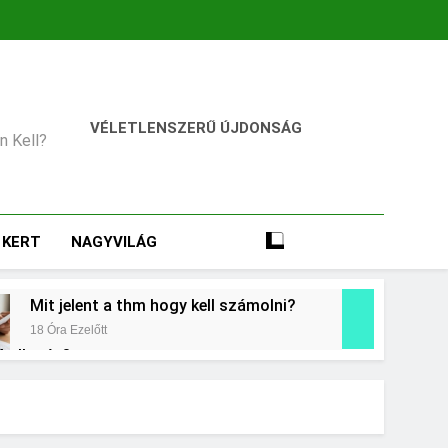
VÉLETLENSZERŰ ÚJDONSÁG
an Kell?
KERT
NAGYVILÁG
Mit jelent a thm hogy kell számolni?
18 Óra Ezelőtt
 kollagén?
t
Mikor kell tetőt cserélni?
3 Nap Ezelőtt