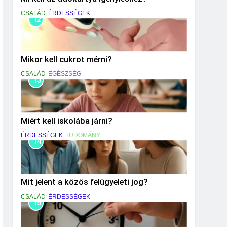
CSALÁD
ÉRDESSÉGEK
12
Mikor kell cukrot mérni?
CSALÁD
EGÉSZSÉG
13
Miért kell iskolába járni?
ÉRDESSÉGEK
TUDOMÁNY
14
Mit jelent a közös felügyeleti jog?
CSALÁD
ÉRDESSÉGEK
15