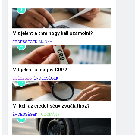
1
Mit jelent a thm hogy kell számolni?
ÉRDESSÉGEK
MUNKA
2
Mit jelent a magas CRP?
EGÉSZSÉG
ÉRDESSÉGEK
3
Mi kell az eredetiségvizsgálathoz?
ÉRDESSÉGEK
TUDOMÁNY
4