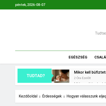
Ugrás
péntek, 2026-08-07
a
tartalomra
Tudtad,
EGÉSZSÉG
CSAL
Mikor kell büfizte
TUDTAD?
2 Óra Ezelőtt
Miért zsibbad a k
1 Nap Ezelőtt
Mennyi a végkielé
Kezdőoldal
Érdességek
Hogyan válasszunk elje
2 Nap Ezelőtt