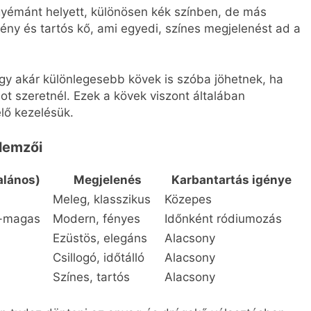
gyémánt helyett, különösen kék színben, de más
ény és tartós kő, ami egyedi, színes megjelenést ad a
y akár különlegesebb kövek is szóba jöhetnek, ha
t szeretnél. Ezek a kövek viszont általában
lő kezelésük.
lemzői
alános)
Megjelenés
Karbantartás igénye
Meleg, klasszikus
Közepes
-magas
Modern, fényes
Időnként ródiumozás
Ezüstös, elegáns
Alacsony
Csillogó, időtálló
Alacsony
Színes, tartós
Alacsony