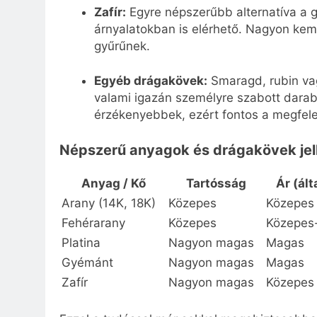
Zafír:
Egyre népszerűbb alternatíva a 
árnyalatokban is elérhető. Nagyon kem
gyűrűnek.
Egyéb drágakövek:
Smaragd, rubin vag
valami igazán személyre szabott darabo
érzékenyebbek, ezért fontos a megfele
Népszerű anyagok és drágakövek jel
Anyag / Kő
Tartósság
Ár (ált
Arany (14K, 18K)
Közepes
Közepes
Fehérarany
Közepes
Közepes
Platina
Nagyon magas
Magas
Gyémánt
Nagyon magas
Magas
Zafír
Nagyon magas
Közepes