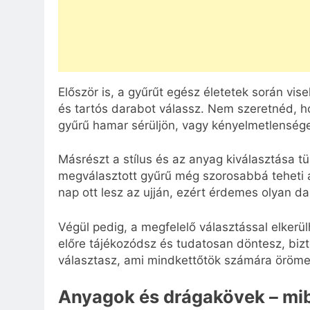
Először is, a gyűrűt egész életetek során vis
és tartós darabot válassz. Nem szeretnéd, 
gyűrű hamar sérüljön, vagy kényelmetlensége
Másrészt a stílus és az anyag kiválasztása tük
megválasztott gyűrű még szorosabbá teheti a
nap ott lesz az ujján, ezért érdemes olyan d
Végül pedig, a megfelelő választással elkerü
előre tájékozódsz és tudatosan döntesz, bizt
választasz, ami mindkettőtök számára öröme
Anyagok és drágakövek – mib