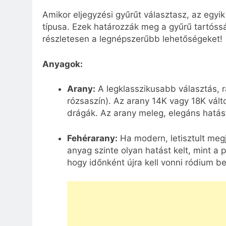
Amikor eljegyzési gyűrűt választasz, az egy
típusa. Ezek határozzák meg a gyűrű tartóss
részletesen a legnépszerűbb lehetőségeket!
Anyagok:
Arany:
A legklasszikusabb választás, r
rózsaszín). Az arany 14K vagy 18K vált
drágák. Az arany meleg, elegáns hatást 
Fehérarany:
Ha modern, letisztult meg
anyag szinte olyan hatást kelt, mint a
hogy időnként újra kell vonni ródium b