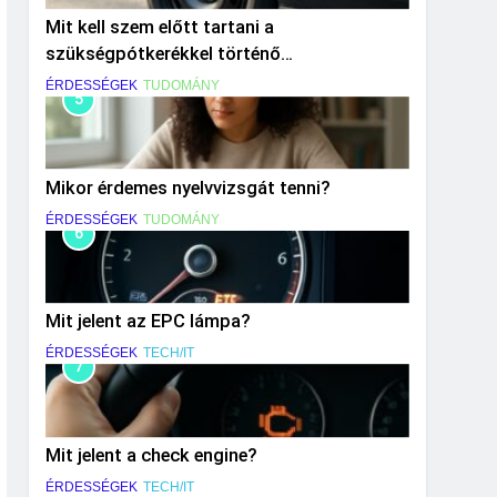
Mit kell szem előtt tartani a
szükségpótkerékkel történő
közlekedéskor?
ÉRDESSÉGEK
TUDOMÁNY
5
Mikor érdemes nyelvvizsgát tenni?
ÉRDESSÉGEK
TUDOMÁNY
6
Mit jelent az EPC lámpa?
ÉRDESSÉGEK
TECH/IT
7
Mit jelent a check engine?
ÉRDESSÉGEK
TECH/IT