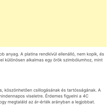
b anyag. A platina rendkívül ellenálló, nem kopik, és
ével különösen alkalmas egy örök szimbólumhoz, mint
s, köszönhetően csillogásának és tartósságának. A
indennapos viseletre. Érdemes figyelni a 4C
, hogy megtaláld az ár-érték arányban a legjobbat.