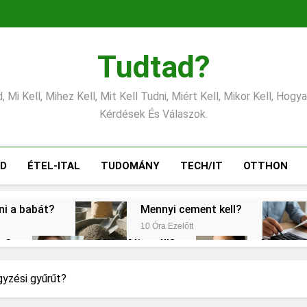
Tudtad?
 Mi Kell, Mihez Kell, Mit Kell Tudni, Miért Kell, Mikor Kell, Hogy
Kérdések És Válaszok.
ÁD
ÉTEL-ITAL
TUDOMÁNY
TECH/IT
OTTHON
tni a babát?
Mennyi cement kell?
10 Óra Ezelőtt
éz?
Miért fáj a váll?
Mire jó a
1 Nap Ezelőtt
2 Nap Ezelőt
gítés?
Mit jelent a magas CRP?
gyzési gyűrűt?
2 Nap Ezelőtt