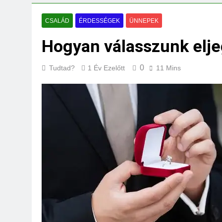
Mit jelent a maga
3 Nap Ezelőtt
CSALÁD
ÉRDESSÉGEK
ÜNNEPEK
Hogyan válasszunk elje
0
Tudtad?
1 Év Ezelőtt
11 Mins