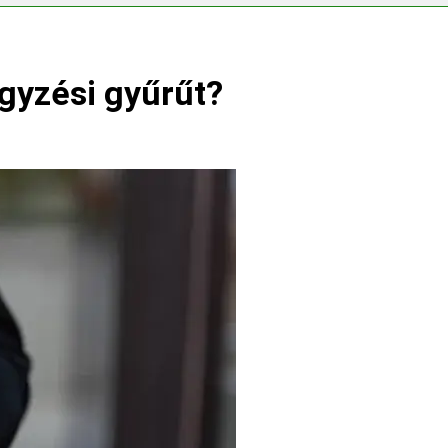
s vérnyomás?
gyzési gyűrűt?