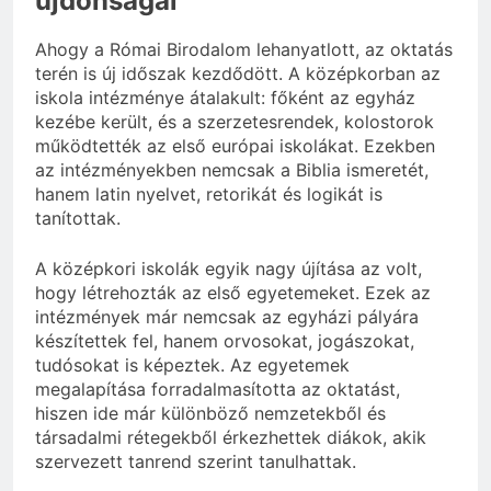
újdonságai
Ahogy a Római Birodalom lehanyatlott, az oktatás
terén is új időszak kezdődött. A középkorban az
iskola intézménye átalakult: főként az egyház
kezébe került, és a szerzetesrendek, kolostorok
működtették az első európai iskolákat. Ezekben
az intézményekben nemcsak a Biblia ismeretét,
hanem latin nyelvet, retorikát és logikát is
tanítottak.
A középkori iskolák egyik nagy újítása az volt,
hogy létrehozták az első egyetemeket. Ezek az
intézmények már nemcsak az egyházi pályára
készítettek fel, hanem orvosokat, jogászokat,
tudósokat is képeztek. Az egyetemek
megalapítása forradalmasította az oktatást,
hiszen ide már különböző nemzetekből és
társadalmi rétegekből érkezhettek diákok, akik
szervezett tanrend szerint tanulhattak.