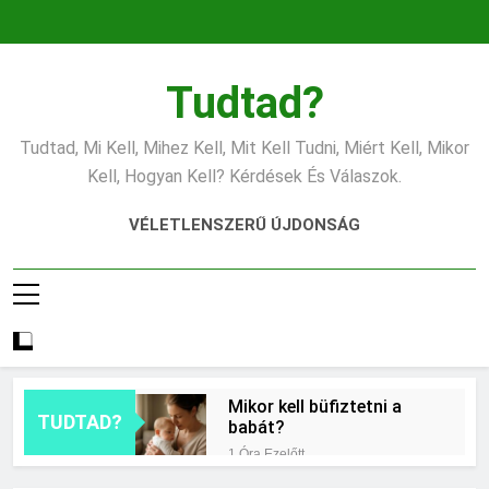
Ugrás
a
tartalomra
Tudtad?
Tudtad, Mi Kell, Mihez Kell, Mit Kell Tudni, Miért Kell, Mikor
Kell, Hogyan Kell? Kérdések És Válaszok.
VÉLETLENSZERŰ ÚJDONSÁG
Mikor kell büfiztetni a
TUDTAD?
babát?
1 Óra Ezelőtt
Mennyi cement kell?