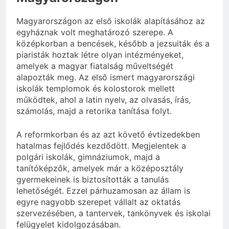
Magyarországon az első iskolák alapításához az
egyháznak volt meghatározó szerepe. A
középkorban a bencések, később a jezsuiták és a
piaristák hoztak létre olyan intézményeket,
amelyek a magyar fiatalság műveltségét
alapozták meg. Az első ismert magyarországi
iskolák templomok és kolostorok mellett
működtek, ahol a latin nyelv, az olvasás, írás,
számolás, majd a retorika tanítása folyt.
A reformkorban és az azt követő évtizedekben
hatalmas fejlődés kezdődött. Megjelentek a
polgári iskolák, gimnáziumok, majd a
tanítóképzők, amelyek már a középosztály
gyermekeinek is biztosították a tanulás
lehetőségét. Ezzel párhuzamosan az állam is
egyre nagyobb szerepet vállalt az oktatás
szervezésében, a tantervek, tankönyvek és iskolai
felügyelet kidolgozásában.