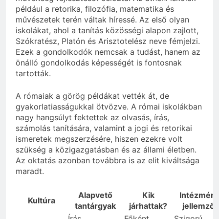
például a retorika, filozófia, matematika és
művészetek terén váltak híressé. Az első olyan
iskolákat, ahol a tanítás közösségi alapon zajlott,
Szókratész, Platón és Arisztotelész neve fémjelzi.
Ezek a gondolkodók nemcsak a tudást, hanem az
önálló gondolkodás képességét is fontosnak
tartották.
A rómaiak a görög példákat vették át, de
gyakorlatiasságukkal ötvözve. A római iskolákban
nagy hangsúlyt fektettek az olvasás, írás,
számolás tanítására, valamint a jogi és retorikai
ismeretek megszerzésére, hiszen ezekre volt
szükség a közigazgatásban és az állami életben.
Az oktatás azonban továbbra is az elit kiváltsága
maradt.
Alapvető
Kik
Intézmén
Kultúra
tantárgyak
járhattak?
jellemzői
Írás,
Főként
Szigorú