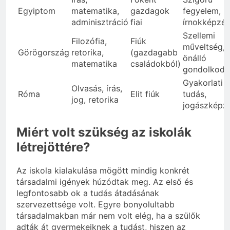
Egyiptom
matematika,
gazdagok
fegyelem,
adminisztráció
fiai
írnokképzés
Szellemi
Filozófia,
Fiúk
műveltség,
Görögország
retorika,
(gazdagabb
önálló
matematika
családokból)
gondolkodá
Gyakorlati
Olvasás, írás,
Róma
Elit fiúk
tudás,
jog, retorika
jogászképz
Miért volt szükség az iskolák
létrejöttére?
Az iskola kialakulása mögött mindig konkrét
társadalmi igények húzódtak meg. Az első és
legfontosabb ok a tudás átadásának
szervezettsége volt. Egyre bonyolultabb
társadalmakban már nem volt elég, ha a szülők
adták át gyermekeiknek a tudást, hiszen az