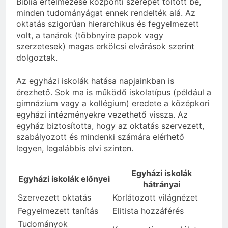
Biblia értelmezése központi szerepet töltött be,
minden tudományágat ennek rendelték alá. Az
oktatás szigorúan hierarchikus és fegyelmezett
volt, a tanárok (többnyire papok vagy
szerzetesek) magas erkölcsi elvárások szerint
dolgoztak.
Az egyházi iskolák hatása napjainkban is
érezhető. Sok ma is működő iskolatípus (például a
gimnázium vagy a kollégium) eredete a középkori
egyházi intézményekre vezethető vissza. Az
egyház biztosította, hogy az oktatás szervezett,
szabályozott és mindenki számára elérhető
legyen, legalábbis elvi szinten.
Egyházi iskolák
Egyházi iskolák előnyei
hátrányai
Szervezett oktatás
Korlátozott világnézet
Fegyelmezett tanítás
Elitista hozzáférés
Tudományok