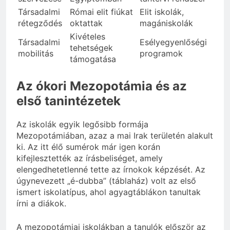
Társadalmi
Római elit fiúkat
Elit iskolák,
rétegződés
oktattak
magániskolák
Kivételes
Társadalmi
Esélyegyenlőségi
tehetségek
mobilitás
programok
támogatása
Az ókori Mezopotámia és az
első tanintézetek
Az iskolák egyik legősibb formája
Mezopotámiában, azaz a mai Irak területén alakult
ki. Az itt élő sumérok már igen korán
kifejlesztették az írásbeliséget, amely
elengedhetetlenné tette az írnokok képzését. Az
úgynevezett „é-dubba” (táblaház) volt az első
ismert iskolatípus, ahol agyagtáblákon tanultak
írni a diákok.
A mezopotámiai iskolákban a tanulók először az