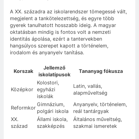
A XX. századra az iskolarendszer tömegessé vált,
megjelent a tankötelezettség, és egyre több
gyerek tanulhatott hosszabb ideig. A magyar
oktatásban mindig is fontos volt a nemzeti
identitás ápolása, ezért a tantervekben
hangsúlyos szerepet kapott a történelem,
irodalom és anyanyelv tanítása.
Jellemző
Korszak
Tananyag fókusza
iskolatípusok
Kolostori,
Latin, vallás,
Középkor
egyházi
alapműveltség
iskolák
Gimnázium,
Anyanyelv, történelem,
Reformkor
polgári iskola
reál tantárgyak
XX.
Állami iskola,
Általános műveltség,
század
szakképzés
szakmai ismeretek