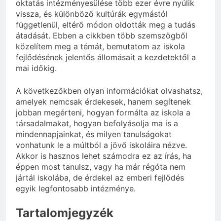
oktatás intézményesülése több ezer évre nyúlik
vissza, és különböző kultúrák egymástól
függetlenül, eltérő módon oldották meg a tudás
átadását. Ebben a cikkben több szemszögből
közelítem meg a témát, bemutatom az iskola
fejlődésének jelentős állomásait a kezdetektől a
mai időkig.
A következőkben olyan információkat olvashatsz,
amelyek nemcsak érdekesek, hanem segítenek
jobban megérteni, hogyan formálta az iskola a
társadalmakat, hogyan befolyásolja ma is a
mindennapjainkat, és milyen tanulságokat
vonhatunk le a múltból a jövő iskoláira nézve.
Akkor is hasznos lehet számodra ez az írás, ha
éppen most tanulsz, vagy ha már régóta nem
jártál iskolába, de érdekel az emberi fejlődés
egyik legfontosabb intézménye.
Tartalomjegyzék