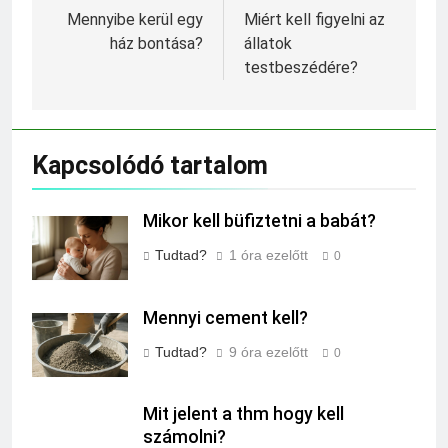
navigáció
Mennyibe kerül egy
Miért kell figyelni az
ház bontása?
állatok
testbeszédére?
Kapcsolódó tartalom
Mikor kell büfiztetni a babát?
Tudtad?
1 óra ezelőtt
0
Mennyi cement kell?
Tudtad?
9 óra ezelőtt
0
Mit jelent a thm hogy kell
számolni?