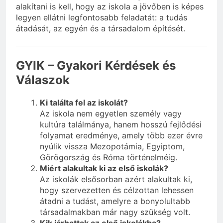
alakítani is kell, hogy az iskola a jövőben is képes
legyen ellátni legfontosabb feladatát: a tudás
átadását, az egyén és a társadalom építését.
GYIK – Gyakori Kérdések és
Válaszok
Ki találta fel az iskolát?
Az iskola nem egyetlen személy vagy
kultúra találmánya, hanem hosszú fejlődési
folyamat eredménye, amely több ezer évre
nyúlik vissza Mezopotámia, Egyiptom,
Görögország és Róma történelméig.
Miért alakultak ki az első iskolák?
Az iskolák elsősorban azért alakultak ki,
hogy szervezetten és célzottan lehessen
átadni a tudást, amelyre a bonyolultabb
társadalmakban már nagy szükség volt.
Kik járhattak az első iskolákba?