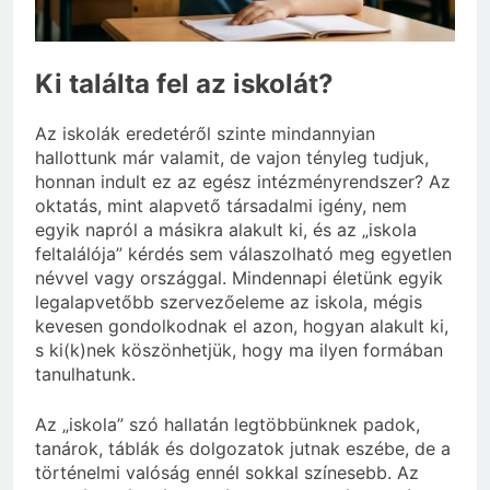
vérnyomás?
3 Nap Ezelőtt
Ki találta fel az iskolát?
Az iskolák eredetéről szinte mindannyian
hallottunk már valamit, de vajon tényleg tudjuk,
honnan indult ez az egész intézményrendszer? Az
oktatás, mint alapvető társadalmi igény, nem
egyik napról a másikra alakult ki, és az „iskola
feltalálója” kérdés sem válaszolható meg egyetlen
névvel vagy országgal. Mindennapi életünk egyik
legalapvetőbb szervezőeleme az iskola, mégis
kevesen gondolkodnak el azon, hogyan alakult ki,
s ki(k)nek köszönhetjük, hogy ma ilyen formában
tanulhatunk.
Az „iskola” szó hallatán legtöbbünknek padok,
tanárok, táblák és dolgozatok jutnak eszébe, de a
történelmi valóság ennél sokkal színesebb. Az