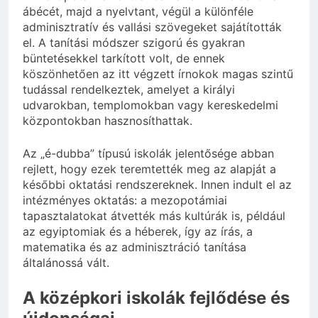
ábécét, majd a nyelvtant, végül a különféle
adminisztratív és vallási szövegeket sajátították
el. A tanítási módszer szigorú és gyakran
büntetésekkel tarkított volt, de ennek
köszönhetően az itt végzett írnokok magas szintű
tudással rendelkeztek, amelyet a királyi
udvarokban, templomokban vagy kereskedelmi
központokban hasznosíthattak.
Az „é-dubba” típusú iskolák jelentősége abban
rejlett, hogy ezek teremtették meg az alapját a
későbbi oktatási rendszereknek. Innen indult el az
intézményes oktatás: a mezopotámiai
tapasztalatokat átvették más kultúrák is, például
az egyiptomiak és a héberek, így az írás, a
matematika és az adminisztráció tanítása
általánossá vált.
A középkori iskolák fejlődése és