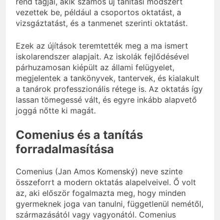
rend tagjai, akik számos új tanítási módszert
vezettek be, például a csoportos oktatást, a
vizsgáztatást, és a tanmenet szerinti oktatást.
Ezek az újítások teremtették meg a ma ismert
iskolarendszer alapjait. Az iskolák fejlődésével
párhuzamosan kiépült az állami felügyelet,
megjelentek a tankönyvek, tantervek, és kialakult
a tanárok professzionális rétege is. Az oktatás így
lassan tömegessé vált, és egyre inkább alapvető
joggá nőtte ki magát.
Comenius és a tanítás
forradalmasítása
Comenius (Jan Amos Komenský) neve szinte
összeforrt a modern oktatás alapelveivel. Ő volt
az, aki először fogalmazta meg, hogy minden
gyermeknek joga van tanulni, függetlenül nemétől,
származásától vagy vagyonától. Comenius