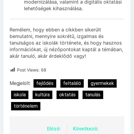
modernizálása, valamint a digitális oktatási
lehetőségek kihasználása.
Remélem, hogy ebben a cikkben sikerült
bemutatni, mennyire sokrétű, izgalmas és
tanulságos az iskolák története, és hogy hasznos
információkat, új nézőpontokat kaptál a témában,
akár tanuló, akár érdeklődő vagy!
Post Views:
68
Megjelölt:
fejlődés
feltaláló
gyermekek
iskola
kultúra
oktatás
tanulás
történelem
Előző:
Következő:
Bejegyzés