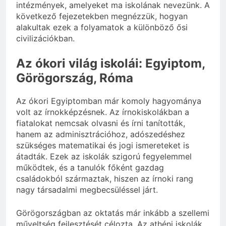
intézmények, amelyeket ma iskolának nevezünk. A
következő fejezetekben megnézzük, hogyan
alakultak ezek a folyamatok a különböző ősi
civilizációkban.
Az ókori világ iskolái: Egyiptom,
Görögország, Róma
Az ókori Egyiptomban már komoly hagyománya
volt az írnokképzésnek. Az írnokiskolákban a
fiatalokat nemcsak olvasni és írni tanították,
hanem az adminisztrációhoz, adószedéshez
szükséges matematikai és jogi ismereteket is
átadták. Ezek az iskolák szigorú fegyelemmel
működtek, és a tanulók főként gazdag
családokból származtak, hiszen az írnoki rang
nagy társadalmi megbecsüléssel járt.
Görögországban az oktatás már inkább a szellemi
műveltség fejlesztését célozta. Az athéni iskolák