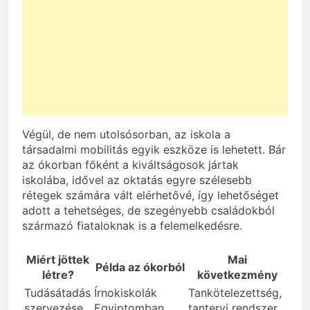
Végül, de nem utolsósorban, az iskola a
társadalmi mobilitás egyik eszköze is lehetett. Bár
az ókorban főként a kiváltságosok jártak
iskolába, idővel az oktatás egyre szélesebb
rétegek számára vált elérhetővé, így lehetőséget
adott a tehetséges, de szegényebb családokból
származó fiataloknak is a felemelkedésre.
Miért jöttek
Mai
Példa az ókorból
létre?
következmény
Tudásátadás
Írnokiskolák
Tankötelezettség,
szervezése
Egyiptomban
tantervi rendszer