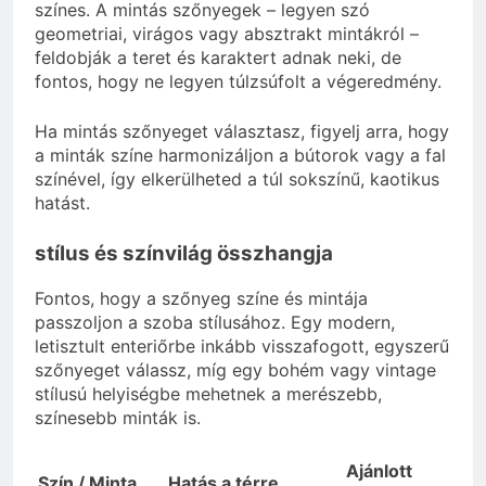
színes. A mintás szőnyegek – legyen szó
geometriai, virágos vagy absztrakt mintákról –
feldobják a teret és karaktert adnak neki, de
fontos, hogy ne legyen túlzsúfolt a végeredmény.
Ha mintás szőnyeget választasz, figyelj arra, hogy
a minták színe harmonizáljon a bútorok vagy a fal
színével, így elkerülheted a túl sokszínű, kaotikus
hatást.
stílus és színvilág összhangja
Fontos, hogy a szőnyeg színe és mintája
passzoljon a szoba stílusához. Egy modern,
letisztult enteriőrbe inkább visszafogott, egyszerű
szőnyeget válassz, míg egy bohém vagy vintage
stílusú helyiségbe mehetnek a merészebb,
színesebb minták is.
Ajánlott
Szín / Minta
Hatás a térre