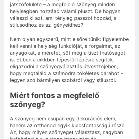
játszófelülete – a megfelelő szőnyeg minden
helyiségben hozzáad valami pluszt. De hogyan
válaszd ki azt, ami tényleg passzol hozzád, a
stílusodhoz és az igényeidhez?
Nem olyan egyszerű, mint elsőre tűnik: figyelembe
kell venni a helyiség funkcióját, a forgalmat, az
anyagokat, a méretet, sőt még a tisztíthatóságot
is. Ebben a cikkben lépésről lépésre segítek
eligazodni a szőnyegválasztás útvesztőjében,
hogy megtaláld a számodra tökéletes darabot –
legyen szó bármilyen szobáról vagy stílusról.
Miért fontos a megfelelő
szőnyeg?
A szőnyeg nem csupán egy dekorációs elem,
hanem az otthonod egyik kulcsfontosságú része.
Az, hogy milyen szőnyeget választasz, nagyban
befolyásolja a lakásod hangulatát és