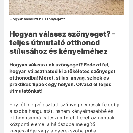
3 Nap Ezelőtt
Hogyan válasszunk szőnyeget?
Hogyan válassz szőnyeget? –
teljes útmutató otthonod
stílusához és kényelméhez
Hogyan válasszunk szőnyeget? Fedezd fel,
hogyan választhatod ki a tökéletes szőnyeget
otthonodba! Méret, stílus, anyag, színek és
praktikus tippek egy helyen. Olvasd el teljes
útmutatónkat!
Egy jól megválasztott szőnyeg nemcsak feldobja
a szoba hangulatát, hanem kényelmesebbé és
otthonosabbá is teszi a teret. Lehet az nappali
központi eleme, a hálószoba melegítő
kiegészítője vagy a gyerekszoba puha