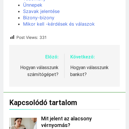
Ünnepek
Szavak jelentése
Bizony-bizony
Mikor kell -kérdések és válaszok
Post Views:
331
Előző:
Következő:
Bejegyzés
navigáció
Hogyan válasszunk
Hogyan válasszunk
számítógépet?
bankot?
Kapcsolódó tartalom
Mit jelent az alacsony
vérnyomás?