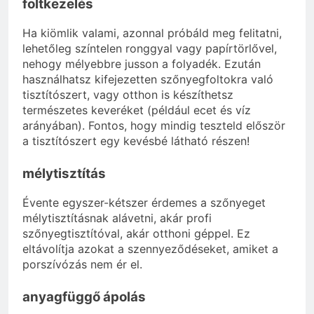
foltkezelés
Ha kiömlik valami, azonnal próbáld meg felitatni,
lehetőleg színtelen ronggyal vagy papírtörlővel,
nehogy mélyebbre jusson a folyadék. Ezután
használhatsz kifejezetten szőnyegfoltokra való
tisztítószert, vagy otthon is készíthetsz
természetes keveréket (például ecet és víz
arányában). Fontos, hogy mindig teszteld először
a tisztítószert egy kevésbé látható részen!
mélytisztítás
Évente egyszer-kétszer érdemes a szőnyeget
mélytisztításnak alávetni, akár profi
szőnyegtisztítóval, akár otthoni géppel. Ez
eltávolítja azokat a szennyeződéseket, amiket a
porszívózás nem ér el.
anyagfüggő ápolás