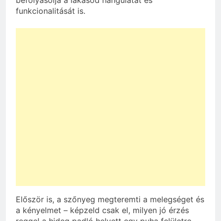
funkcionalitását is.
Először is, a szőnyeg megteremti a melegséget és
a kényelmet – képzeld csak el, milyen jó érzés
reggel a hideg padló helyett egy puha felületre