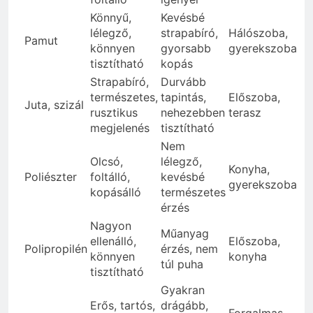
Könnyű,
Kevésbé
lélegző,
strapabíró,
Hálószoba,
Pamut
könnyen
gyorsabb
gyerekszoba
tisztítható
kopás
Strapabíró,
Durvább
természetes,
tapintás,
Előszoba,
Juta, szizál
rusztikus
nehezebben
terasz
megjelenés
tisztítható
Nem
Olcsó,
lélegző,
Konyha,
Poliészter
foltálló,
kevésbé
gyerekszoba
kopásálló
természetes
érzés
Nagyon
Műanyag
ellenálló,
Előszoba,
Polipropilén
érzés, nem
könnyen
konyha
túl puha
tisztítható
Gyakran
Erős, tartós,
drágább,