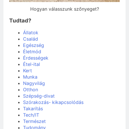
Hogyan válasszunk szőnyeget?
Tudtad?
Állatok
Család
Egészség
Életmód
Érdességek
Étel-ital
Kert
Munka
Nagyvilág
Otthon
Szépség-divat
Szórakozás- kikapcsolódás
Takarítás
Tech/IT
Természet
Tudomány