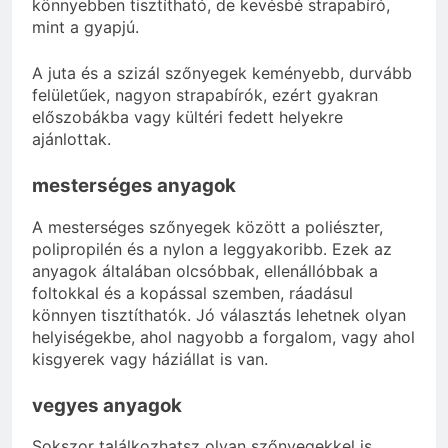
könnyebben tisztítható, de kevésbé strapabíró,
mint a gyapjú.
A juta és a szizál szőnyegek keményebb, durvább
felületűek, nagyon strapabírók, ezért gyakran
előszobákba vagy kültéri fedett helyekre
ajánlottak.
mesterséges anyagok
A mesterséges szőnyegek között a poliészter,
polipropilén és a nylon a leggyakoribb. Ezek az
anyagok általában olcsóbbak, ellenállóbbak a
foltokkal és a kopással szemben, ráadásul
könnyen tisztíthatók. Jó választás lehetnek olyan
helyiségekbe, ahol nagyobb a forgalom, vagy ahol
kisgyerek vagy háziállat is van.
vegyes anyagok
Sokszor találkozhatsz olyan szőnyegekkel is,