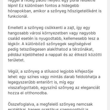
lépni! Ez különösen fontos a hidegebb
hónapokban, amikor a szőnyeg hőszigetelőként is
funkcionál.
Emellett a szőnyeg csökkenti a zajt, így egy
hangosabb városi környezetben vagy nagyobb
család esetén is nyugodtabb, kellemesebb lesz a
légkör. A különböző szőnyegek segítségével
pedig tetszőlegesen alakíthatod a térzónákat,
például kijelölheted a nappali és az étkező közötti
területet.
Végül, a szőnyeg a stílusod legjobb kifejezője
lehet: egy színes vagy mintás darab feldobhatja a
legegyszerűbb enteriőrt is, míg egy
visszafogottabb, egyszínű szőnyeg az eleganciát
hozza el otthonodba.
Összefoglalva, a megfelelő szőnyeg nemcsak
esztétikai, hanem praktikus szempontból is