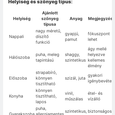
Helyiség és szőnyeg típus
:
Ajánlott
Helyiség
szőnyeg
Anyag
Megjegyzés
típusa
nagy méretű,
gyapjú,
fókuszpont
Nappali
díszítő
pamut
lehet
funkció
ágy mellé
puha, meleg
shaggy,
helyezve
Hálószoba
tapintású
szintetikus
kellemes
élmény
strapabíró,
gyakori
Előszoba
könnyen
szizál, juta
igénybevétel
tisztítható
könnyen
vinil,
étel- és
Konyha
tisztítható,
műszálas
vízálló
lapos
puha,
szintetikus,
biztonságos
Gyerekszoba
allergiamentes