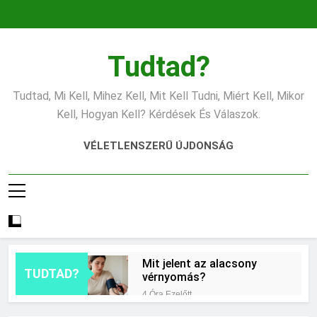
Ugrás
a
tartalomra
Tudtad?
Tudtad, Mi Kell, Mihez Kell, Mit Kell Tudni, Miért Kell, Mikor
Kell, Hogyan Kell? Kérdések És Válaszok.
VÉLETLENSZERŰ ÚJDONSÁG
Mit jelent az alacsony
TUDTAD?
vérnyomás?
4 Óra Ezelőtt
Hogyan kell glettelni?