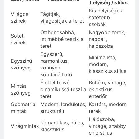
helyiség / stílus
Kis helyiségek,
Világos
Tágítják,
sötétebb
színek
világosítják a teret
szobák
Otthonosabbá,
Nagyobb terek,
Sötét
intimebbé teszik a
nappali,
színek
teret
hálószoba
Egyszerű,
Minimalista,
Egyszínű
harmonikus,
modern,
szőnyeg
könnyen
klasszikus stílus
kombinálható
Élettel telivé,
Bohém, vintage,
Mintás
dinamikussá teszi a
eklektikus
szőnyeg
teret
enteriőr
Geometriai
Modern, lendületes,
Kortárs, modern
minták
strukturált
terek
Hálószoba,
Romantikus, nőies,
Virágminták
vintage, shabby
klasszikus
chic stílus