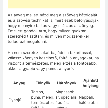
Az anyag mellett nézd meg a szőnyeg hátoldalát
és a szövési technikát is, mert ezek befolyásolják,
hogy mennyire tartós vagy csúszós a szőnyeg.
Emellett gondolj arra, hogy milyen gyakran
szeretnéd tisztítani, és milyen módszerekkel
tudod ezt megoldani.
Ha nem szeretsz sokat bajlódni a takarítással,
válassz könnyen kezelhető, foltálló anyagokat, ha
viszont a természetes, meleg érzés a fontosabb,
akkor a gyapjú vagy pamut a nyerő.
Ajánlott
Anyag
Előnyök
Hátrányok
helyiség
Tartós,
Magasabb
puha, meleg,
ár, speciális
Nappali,
Gyapjú
természetes
ápolást
hálószoba
foltálló
igényel