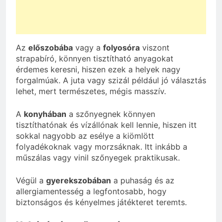
Az
előszobába
vagy a
folyosóra
viszont
strapabíró, könnyen tisztítható anyagokat
érdemes keresni, hiszen ezek a helyek nagy
forgalmúak. A juta vagy szizál például jó választás
lehet, mert természetes, mégis masszív.
A
konyhában
a szőnyegnek könnyen
tisztíthatónak és vízállónak kell lennie, hiszen itt
sokkal nagyobb az esélye a kiömlött
folyadékoknak vagy morzsáknak. Itt inkább a
műszálas vagy vinil szőnyegek praktikusak.
Végül a
gyerekszobában
a puhaság és az
allergiamentesség a legfontosabb, hogy
biztonságos és kényelmes játékteret teremts.