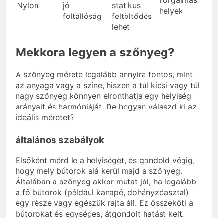
Forgalmas
Nylon
jó
statikus
helyek
foltállóság
feltöltődés
lehet
Mekkora legyen a szőnyeg?
A szőnyeg mérete legalább annyira fontos, mint
az anyaga vagy a színe, hiszen a túl kicsi vagy túl
nagy szőnyeg könnyen elronthatja egy helyiség
arányait és harmóniáját. De hogyan válaszd ki az
ideális méretet?
általános szabályok
Elsőként mérd le a helyiséget, és gondold végig,
hogy mely bútorok alá kerül majd a szőnyeg.
Általában a szőnyeg akkor mutat jól, ha legalább
a fő bútorok (például kanapé, dohányzóasztal)
egy része vagy egészük rajta áll. Ez összeköti a
bútorokat és egységes, átgondolt hatást kelt.