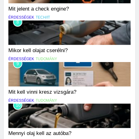
Mit jelent a check engine?
ÉRDESSÉGEK
TECH/IT
8
Mikor kell olajat cserélni?
ÉRDESSÉGEK
TUDOMÁNY
9
Mit kell vinni kresz vizsgára?
ÉRDESSÉGEK
TUDOMÁNY
10
Mennyi olaj kell az autóba?