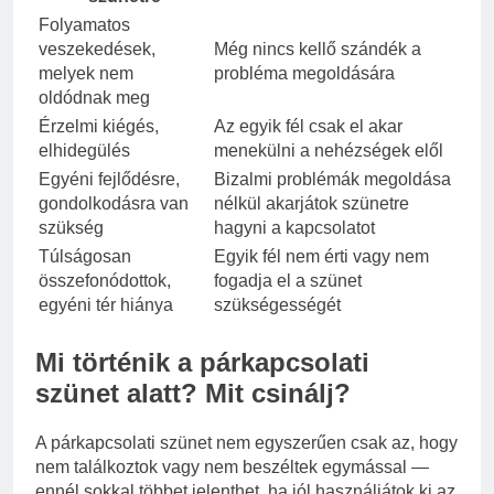
Folyamatos
veszekedések,
Még nincs kellő szándék a
melyek nem
probléma megoldására
oldódnak meg
Érzelmi kiégés,
Az egyik fél csak el akar
elhidegülés
menekülni a nehézségek elől
Egyéni fejlődésre,
Bizalmi problémák megoldása
gondolkodásra van
nélkül akarjátok szünetre
szükség
hagyni a kapcsolatot
Túlságosan
Egyik fél nem érti vagy nem
összefonódottok,
fogadja el a szünet
egyéni tér hiánya
szükségességét
Mi történik a párkapcsolati
szünet alatt? Mit csinálj?
A párkapcsolati szünet nem egyszerűen csak az, hogy
nem találkoztok vagy nem beszéltek egymással —
ennél sokkal többet jelenthet, ha jól használjátok ki az