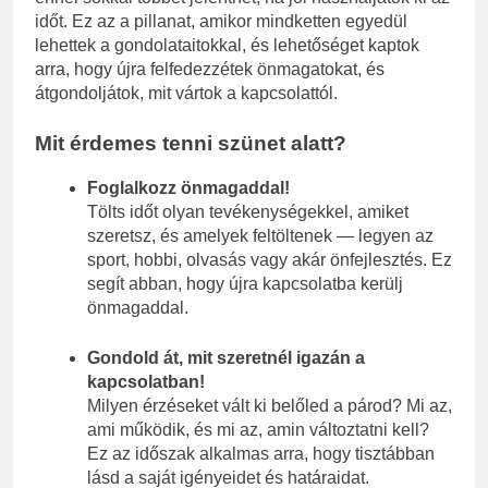
időt. Ez az a pillanat, amikor mindketten egyedül
lehettek a gondolataitokkal, és lehetőséget kaptok
arra, hogy újra felfedezzétek önmagatokat, és
átgondoljátok, mit vártok a kapcsolattól.
Mit érdemes tenni szünet alatt?
Foglalkozz önmagaddal!
Tölts időt olyan tevékenységekkel, amiket
szeretsz, és amelyek feltöltenek — legyen az
sport, hobbi, olvasás vagy akár önfejlesztés. Ez
segít abban, hogy újra kapcsolatba kerülj
önmagaddal.
Gondold át, mit szeretnél igazán a
kapcsolatban!
Milyen érzéseket vált ki belőled a párod? Mi az,
ami működik, és mi az, amin változtatni kell?
Ez az időszak alkalmas arra, hogy tisztábban
lásd a saját igényeidet és határaidat.