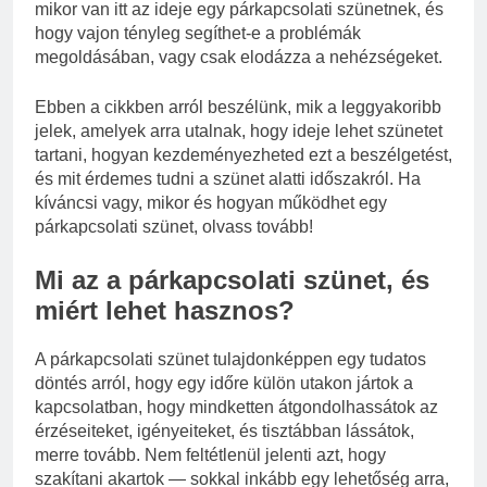
mikor van itt az ideje egy párkapcsolati szünetnek, és
hogy vajon tényleg segíthet-e a problémák
megoldásában, vagy csak elodázza a nehézségeket.
Ebben a cikkben arról beszélünk, mik a leggyakoribb
jelek, amelyek arra utalnak, hogy ideje lehet szünetet
tartani, hogyan kezdeményezheted ezt a beszélgetést,
és mit érdemes tudni a szünet alatti időszakról. Ha
kíváncsi vagy, mikor és hogyan működhet egy
párkapcsolati szünet, olvass tovább!
Mi az a párkapcsolati szünet, és
miért lehet hasznos?
A párkapcsolati szünet tulajdonképpen egy tudatos
döntés arról, hogy egy időre külön utakon jártok a
kapcsolatban, hogy mindketten átgondolhassátok az
érzéseiteket, igényeiteket, és tisztábban lássátok,
merre tovább. Nem feltétlenül jelenti azt, hogy
szakítani akartok — sokkal inkább egy lehetőség arra,