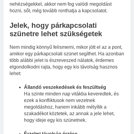
nehézségekkel, akkor nem fog valódi megoldást
hozni, sőt, még tovább ronthatja a kapcsolatot.
Jelek, hogy párkapcsolati
szünetre lehet szükségetek
Nem mindig könnyű felismerni, mikor jött el az a pont,
amikor egy párkapcsolati szünet segíthet. Ha azonban
több alábbi jelet is észreveszed nálatok, érdemes
elgondolkodni rajta, hogy egy kis távolság hasznos
lehet:
Állandó veszekedések és feszültség
Ha szinte minden nap vitákba keveredtek, és
ezek a konfliktusok nem vezetnek
megoldáshoz, hanem inkább mélyítik a
szakadékot köztetek, az annak a jele lehet,
hogy ideje egy kis szünetnek.
Érzelmi távolság érzése