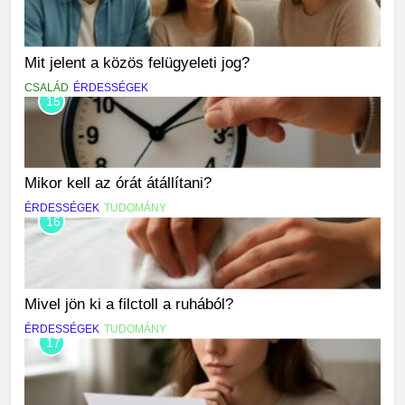
Mit jelent a közös felügyeleti jog?
CSALÁD
ÉRDESSÉGEK
15
Mikor kell az órát átállítani?
ÉRDESSÉGEK
TUDOMÁNY
16
Mivel jön ki a filctoll a ruhából?
ÉRDESSÉGEK
TUDOMÁNY
17