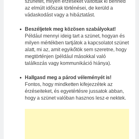
szünetet, milyen érzéseket váltottak ki benned
az elmúlt időszak történései, de kerüld a
vádaskodást vagy a hibáztatást.
Beszéljetek meg közösen szabályokat!
Például mennyi ideig tart a szünet, hogyan és
milyen mértékben tartjátok a kapcsolatot szünet
alatt, mi az, amit egyikőtök sem szeretne, hogy
megtörténjen (például másokkal való
találkozás vagy kommunikáció hiánya).
Hallgasd meg a párod véleményét is!
Fontos, hogy mindketten kifejezzétek az
érzéseiteket, és egyetértésre jussatok abban,
hogy a szünet valóban hasznos lesz-e nektek.