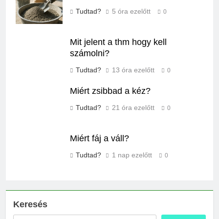
Tudtad?
5 óra ezelőtt
0
Mit jelent a thm hogy kell
számolni?
Tudtad?
13 óra ezelőtt
0
Miért zsibbad a kéz?
Tudtad?
21 óra ezelőtt
0
Miért fáj a váll?
Tudtad?
1 nap ezelőtt
0
Keresés