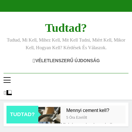
Ugrás
a
tartalomra
Tudtad?
Tudtad, Mi Kell, Mihez Kell, Mit Kell Tudni, Miért Kell, Mikor
Kell, Hogyan Kell? Kérdések És Válaszok.
VÉLETLENSZERŰ ÚJDONSÁG
Mennyi cement kell?
TUDTAD?
5 Óra Ezelőtt
Mit jelent a thm hogy kell
számolni?