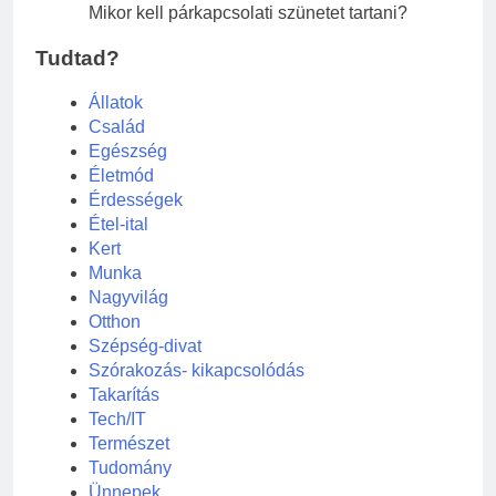
Mikor kell párkapcsolati szünetet tartani?
Tudtad?
Állatok
Család
Egészség
Életmód
Érdességek
Étel-ital
Kert
Munka
Nagyvilág
Otthon
Szépség-divat
Szórakozás- kikapcsolódás
Takarítás
Tech/IT
Természet
Tudomány
Ünnepek