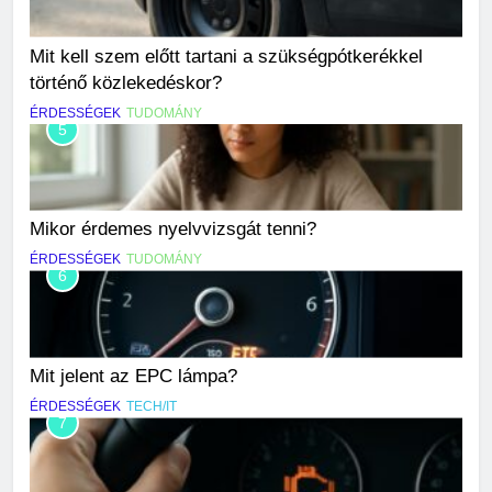
Mit kell szem előtt tartani a szükségpótkerékkel
történő közlekedéskor?
ÉRDESSÉGEK
TUDOMÁNY
5
Mikor érdemes nyelvvizsgát tenni?
ÉRDESSÉGEK
TUDOMÁNY
6
Mit jelent az EPC lámpa?
ÉRDESSÉGEK
TECH/IT
7