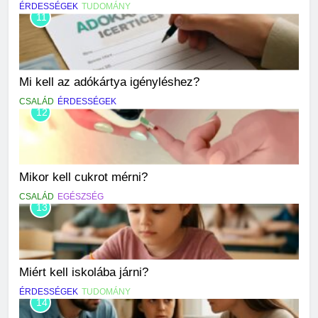
ÉRDESSÉGEK
TUDOMÁNY
11
Mi kell az adókártya igényléshez?
CSALÁD
ÉRDESSÉGEK
12
Mikor kell cukrot mérni?
CSALÁD
EGÉSZSÉG
13
Miért kell iskolába járni?
ÉRDESSÉGEK
TUDOMÁNY
14