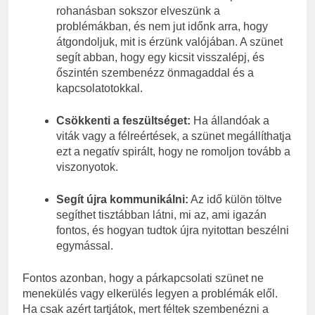
rohanásban sokszor elveszünk a
problémákban, és nem jut időnk arra, hogy
átgondoljuk, mit is érzünk valójában. A szünet
segít abban, hogy egy kicsit visszalépj, és
őszintén szembenézz önmagaddal és a
kapcsolatotokkal.
Csökkenti a feszültséget:
Ha állandóak a
viták vagy a félreértések, a szünet megállíthatja
ezt a negatív spirált, hogy ne romoljon tovább a
viszonyotok.
Segít újra kommunikálni:
Az idő külön töltve
segíthet tisztábban látni, mi az, ami igazán
fontos, és hogyan tudtok újra nyitottan beszélni
egymással.
Fontos azonban, hogy a párkapcsolati szünet ne
menekülés vagy elkerülés legyen a problémák elől.
Ha csak azért tartjátok, mert féltek szembenézni a