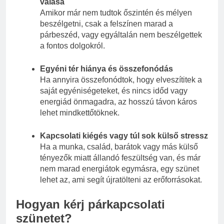
válása
Amikor már nem tudtok őszintén és mélyen
beszélgetni, csak a felszínen marad a
párbeszéd, vagy egyáltalán nem beszélgettek
a fontos dolgokról.
Egyéni tér hiánya és összefonódás
Ha annyira összefonódtok, hogy elveszítitek a
saját egyéniségeteket, és nincs időd vagy
energiád önmagadra, az hosszú távon káros
lehet mindkettőtöknek.
Kapcsolati kiégés vagy túl sok külső stressz
Ha a munka, család, barátok vagy más külső
tényezők miatt állandó feszültség van, és már
nem marad energiátok egymásra, egy szünet
lehet az, ami segít újratölteni az erőforrásokat.
Hogyan kérj párkapcsolati
szünetet?