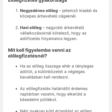
Előlegfizetés gyakorisága
Negyedéves előleg
– jellemző kisebb és
közepes árbevételű cégeknél.
Havi előleg
– nagyobb árbevételű
vállalkozásoknál kötelező, hogy az
adófizetés folyamatos legyen.
Mit kell figyelembe venni az
előlegfizetésnél?
Ha az előleg összege eltér a tényleges
adótól, a különbözetet a végleges
bevallásban kell rendezni.
Az előlegfizetés határidőit érdemes
naptárban vezetni, hogy elkerüld a
késedelmi pótlékot.
NAV gyakran küld értesítést az előleg