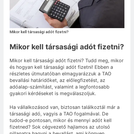
eredetiségvizsgálathoz?
3 Nap Ezelőtt
Mikor kell társasági adót fizetni?
Mikor kell társasági adót fizetni?
Mikor kell társasági adót fizetni? Tudd meg, mikor
és hogyan kell társasági adót fizetni! Ebben a
részletes útmutatóban elmagyarázzuk a TAO
bevallási határidőket, az előlegfizetést, az
adóalap-számítást, valamint a legfontosabb
gyakori kérdéseket is megválaszoljuk.
Ha vállalkozásod van, biztosan találkoztál már a
társasági adó, vagyis a TAO fogalmával. De
tudod-e pontosan, mikor és mennyi adót kell
fizetned? Sok cégvezető hajlamos az utolsó
pillanatra hagyni a bevallást, ami könnyen