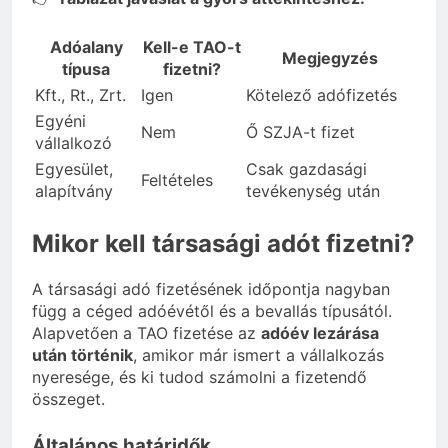
Adóalany
Kell-e TAO-t
Megjegyzés
típusa
fizetni?
Kft., Rt., Zrt.
Igen
Kötelező adófizetés
Egyéni
Nem
Ő SZJA-t fizet
vállalkozó
Egyesület,
Csak gazdasági
Feltételes
alapítvány
tevékenység után
Mikor kell társasági adót fizetni?
A társasági adó fizetésének időpontja nagyban
függ a céged adóévétől és a bevallás típusától.
Alapvetően a TAO fizetése az
adóév lezárása
után történik
, amikor már ismert a vállalkozás
nyeresége, és ki tudod számolni a fizetendő
összeget.
Általános határidők