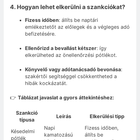
4. Hogyan lehet elkerülni a szankciókat?
Fizess időben
: állíts be naptári
emlékeztetőt az előlegek és a végleges adó
befizetésére.
Ellenőrizd a bevallást kétszer
: így
elkerülheted az önellenőrzési pótlékot.
Könyvelő vagy adótanácsadó bevonása
:
szakértői segítséggel csökkentheted a
hibák kockázatát.
👉
Táblázat javaslat a gyors áttekintéshez:
Szankció
Leírás
Elkerülési tipp
típusa
Napi
Fizess időben,
Késedelmi
kamatozású
állíts be
pótlék