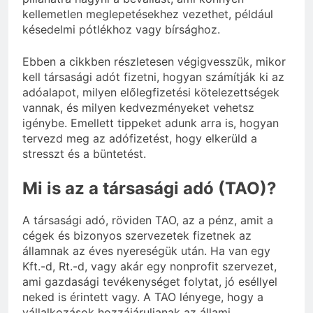
kellemetlen meglepetésekhez vezethet, például
késedelmi pótlékhoz vagy bírsághoz.
Ebben a cikkben részletesen végigvesszük, mikor
kell társasági adót fizetni, hogyan számítják ki az
adóalapot, milyen előlegfizetési kötelezettségek
vannak, és milyen kedvezményeket vehetsz
igénybe. Emellett tippeket adunk arra is, hogyan
tervezd meg az adófizetést, hogy elkerüld a
stresszt és a büntetést.
Mi is az a társasági adó (TAO)?
A társasági adó, röviden TAO, az a pénz, amit a
cégek és bizonyos szervezetek fizetnek az
államnak az éves nyereségük után. Ha van egy
Kft.-d, Rt.-d, vagy akár egy nonprofit szervezet,
ami gazdasági tevékenységet folytat, jó eséllyel
neked is érintett vagy. A TAO lényege, hogy a
vállalkozások hozzájáruljanak az állami