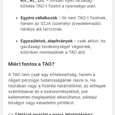
Kft., Rt., Zrt.
– minden ilyen társaság
köteles TAO-t fizetni a nyeresége után.
Egyéni vállalkozók
– ők nem TAO-t fizetnek,
hanem az SZJA (személyi jövedelemadó)
hatálya alá tartoznak.
Egyesületek, alapítványok
– csak akkor, ha
gazdasági tevékenységet végeznek,
különben mentesülnek a TAO alól.
Miért fontos a TAO?
A TAO nem csak egy kötelezettség, hanem a
céged pénzügyi tudatosságának része is. Ha
tisztában vagy a fizetési határidőkkel, az előlegek
számításával és a kedvezményekkel, sok
kellemetlen meglepetést elkerülhetsz, például
bírságot vagy késedelmi pótlékot.
👉
Táblázat javaslat a gyors áttekintéshez: