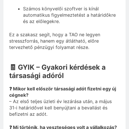
Számos könyvelői szoftver is kínál
automatikus figyelmeztetést a határidőkre
és az előlegekre.
Ez a szakasz segít, hogy a TAO ne legyen
stresszforrás, hanem egy átlátható, előre
tervezhető pénzügyi folyamat része.
🧾 GYIK – Gyakori kérdések a
társasági adóról
❓ Mikor kell először társasági adót fizetni egy új
cégnek?
– Az első teljes üzleti év lezárása után, a május
31-i határidővel kell benyújtani a bevallást és
befizetni az adót.
❓ Mi történik, ha veszteséges volt a vállalkozás?