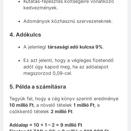
Kutatás-fejlesztés költségeire vonatkozó
kedvezmények.
Adományok közhasznú szervezeteknek.
4. Adókulcs
A jelenlegi
társasági adó kulcsa 9%
.
Ez azt jelenti, hogy a végleges fizetendő
adót úgy kapod meg, ha az adóalapot
megszorzod 0,09-cel.
5. Példa a számításra
Tegyük fel, hogy a cég könyv szerinti eredménye
10 millió Ft
, a növelő tételek
1 millió Ft
, a
csökkentő tételek
2 millió Ft
:
Adóalap = 10 + 1 – 2 = 9 millió Ft