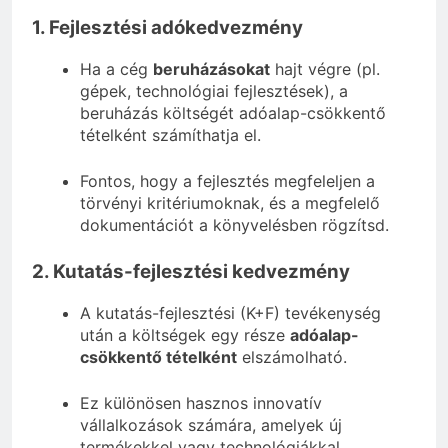
1. Fejlesztési adókedvezmény
Ha a cég
beruházásokat
hajt végre (pl.
gépek, technológiai fejlesztések), a
beruházás költségét adóalap-csökkentő
tételként számíthatja el.
Fontos, hogy a fejlesztés megfeleljen a
törvényi kritériumoknak, és a megfelelő
dokumentációt a könyvelésben rögzítsd.
2. Kutatás-fejlesztési kedvezmény
A kutatás-fejlesztési (K+F) tevékenység
után a költségek egy része
adóalap-
csökkentő tételként
elszámolható.
Ez különösen hasznos innovatív
vállalkozások számára, amelyek új
termékekkel vagy technológiákkal