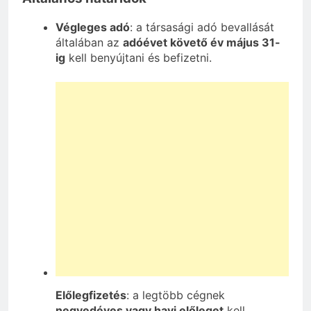
Végleges adó
: a társasági adó bevallását
általában az
adóévet követő év május 31-
ig
kell benyújtani és befizetni.
Előlegfizetés
: a legtöbb cégnek
negyedéves vagy havi előleget
kell