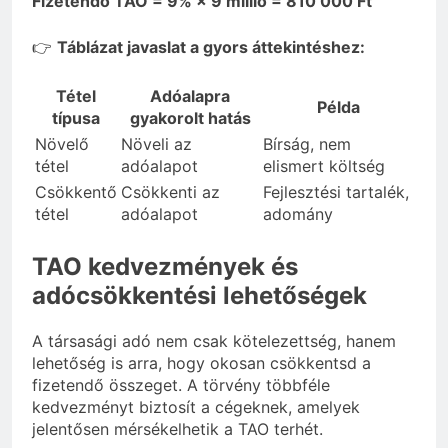
Fizetendő TAO = 9% × 9 millió = 810 000 Ft
👉
Táblázat javaslat a gyors áttekintéshez:
Tétel
Adóalapra
Példa
típusa
gyakorolt hatás
Növelő
Növeli az
Bírság, nem
tétel
adóalapot
elismert költség
Csökkentő
Csökkenti az
Fejlesztési tartalék,
tétel
adóalapot
adomány
TAO kedvezmények és
adócsökkentési lehetőségek
A társasági adó nem csak kötelezettség, hanem
lehetőség is arra, hogy okosan csökkentsd a
fizetendő összeget. A törvény többféle
kedvezményt biztosít a cégeknek, amelyek
jelentősen mérsékelhetik a TAO terhét.