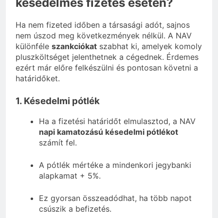
késedelmes fizetés esetén?
Ha nem fizeted időben a társasági adót, sajnos
nem úszod meg következmények nélkül. A NAV
különféle
szankciókat
szabhat ki, amelyek komoly
pluszköltséget jelenthetnek a cégednek. Érdemes
ezért már előre felkészülni és pontosan követni a
határidőket.
1. Késedelmi pótlék
Ha a fizetési határidőt elmulasztod, a NAV
napi kamatozású késedelmi pótlékot
számít fel.
A pótlék mértéke a mindenkori jegybanki
alapkamat + 5%.
Ez gyorsan összeadódhat, ha több napot
csúszik a befizetés.