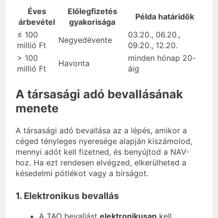
Éves
Előlegfizetés
Példa határidők
árbevétel
gyakorisága
≤ 100
03.20., 06.20.,
Negyedévente
millió Ft
09.20., 12.20.
> 100
minden hónap 20-
Havonta
millió Ft
áig
A társasági adó bevallásának
menete
A társasági adó bevallása az a lépés, amikor a
céged tényleges nyeresége alapján kiszámolod,
mennyi adót kell fizetned, és benyújtod a NAV-
hoz. Ha ezt rendesen elvégzed, elkerülheted a
késedelmi pótlékot vagy a bírságot.
1. Elektronikus bevallás
A TAO bevallást
elektronikusan
kell