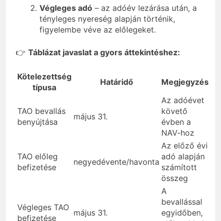
Végleges adó
– az adóév lezárása után, a
tényleges nyereség alapján történik,
figyelembe véve az előlegeket.
👉
Táblázat javaslat a gyors áttekintéshez:
Kötelezettség
Határidő
Megjegyzés
típusa
Az adóévet
TAO bevallás
követő
május 31.
benyújtása
évben a
NAV-hoz
Az előző évi
TAO előleg
adó alapján
negyedévente/havonta
befizetése
számított
összeg
A
bevallással
Végleges TAO
május 31.
egyidőben,
befizetése