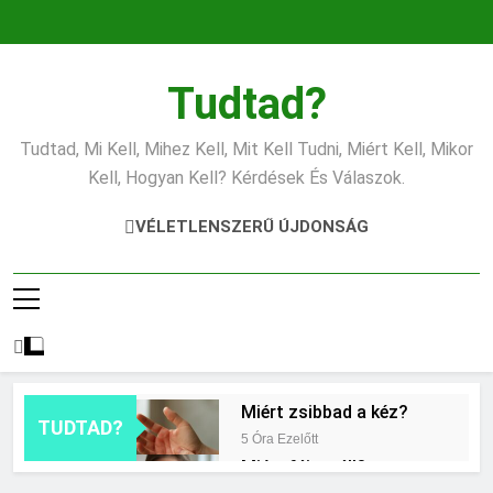
Ugrás
a
tartalomra
Tudtad?
Tudtad, Mi Kell, Mihez Kell, Mit Kell Tudni, Miért Kell, Mikor
Kell, Hogyan Kell? Kérdések És Válaszok.
VÉLETLENSZERŰ ÚJDONSÁG
Miért zsibbad a kéz?
TUDTAD?
5 Óra Ezelőtt
Miért fáj a váll?