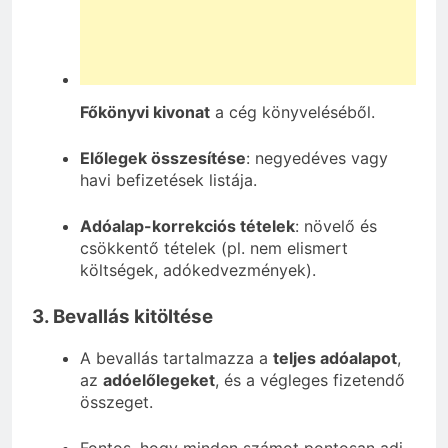
Főkönyvi kivonat
a cég könyveléséből.
Előlegek összesítése
: negyedéves vagy
havi befizetések listája.
Adóalap-korrekciós tételek
: növelő és
csökkentő tételek (pl. nem elismert
költségek, adókedvezmények).
3. Bevallás kitöltése
A bevallás tartalmazza a
teljes adóalapot
,
az
adóelőlegeket
, és a végleges fizetendő
összeget.
Fontos, hogy minden számot pontosan adj