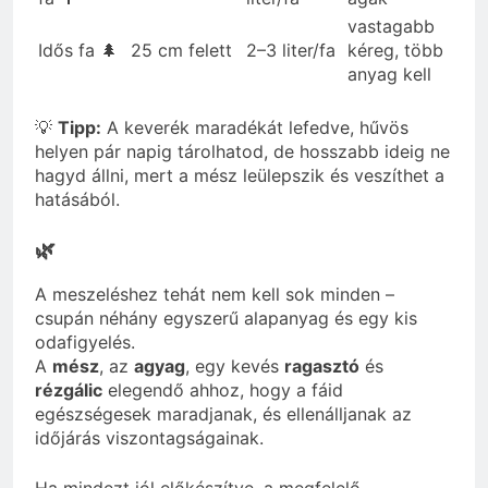
vastagabb
Idős fa 🌲
25 cm felett
2–3 liter/fa
kéreg, több
anyag kell
💡
Tipp:
A keverék maradékát lefedve, hűvös
helyen pár napig tárolhatod, de hosszabb ideig ne
hagyd állni, mert a mész leülepszik és veszíthet a
hatásából.
🌿
A meszeléshez tehát nem kell sok minden –
csupán néhány egyszerű alapanyag és egy kis
odafigyelés.
A
mész
, az
agyag
, egy kevés
ragasztó
és
rézgálic
elegendő ahhoz, hogy a fáid
egészségesek maradjanak, és ellenálljanak az
időjárás viszontagságainak.