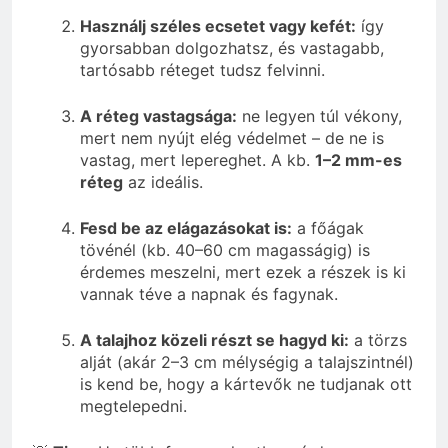
Használj széles ecsetet vagy kefét:
így
gyorsabban dolgozhatsz, és vastagabb,
tartósabb réteget tudsz felvinni.
A réteg vastagsága:
ne legyen túl vékony,
mert nem nyújt elég védelmet – de ne is
vastag, mert lepereghet. A kb.
1–2 mm-es
réteg
az ideális.
Fesd be az elágazásokat is:
a főágak
tövénél (kb. 40–60 cm magasságig) is
érdemes meszelni, mert ezek a részek is ki
vannak téve a napnak és fagynak.
A talajhoz közeli részt se hagyd ki:
a törzs
alját (akár 2–3 cm mélységig a talajszintnél)
is kend be, hogy a kártevők ne tudjanak ott
megtelepedni.