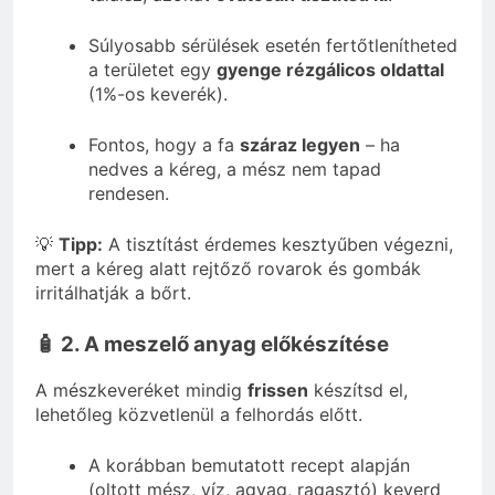
Súlyosabb sérülések esetén fertőtlenítheted
a területet egy
gyenge rézgálicos oldattal
(1%-os keverék).
Fontos, hogy a fa
száraz legyen
– ha
nedves a kéreg, a mész nem tapad
rendesen.
💡
Tipp:
A tisztítást érdemes kesztyűben végezni,
mert a kéreg alatt rejtőző rovarok és gombák
irritálhatják a bőrt.
🧴 2. A meszelő anyag előkészítése
A mészkeveréket mindig
frissen
készítsd el,
lehetőleg közvetlenül a felhordás előtt.
A korábban bemutatott recept alapján
(oltott mész, víz, agyag, ragasztó) keverd