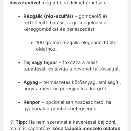
összetevővel
még jobb védelmet érhetsz el:
Rézgálic (réz-szulfát)
– gombaölő és
fertőtlenítő hatású, segít megelőzni a
kéreggombákat és penészedést.
100 gramm rézgálic elegendő 10 liter
oldathoz.
Tej vagy tejpor
– fokozza a mész
tapadását, és javítja a bevonat tartósságát.
Agyag
– természetes kötőanyag, ami segíti,
hogy a mész ne peregjen le a kérgről.
Kénpor
– opcionálisan hozzáadható, ha
gyakoriak a gombás betegségek.
💡
Tipp:
Ha nem szeretnél a keveréssel bajlódni,
ma már kaphatóak
kész faápoló meszelő oldatok