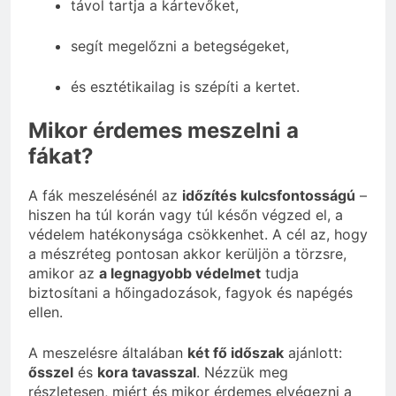
távol tartja a kártevőket,
segít megelőzni a betegségeket,
és esztétikailag is szépíti a kertet.
Mikor érdemes meszelni a
fákat?
A fák meszelésénél az
időzítés kulcsfontosságú
–
hiszen ha túl korán vagy túl későn végzed el, a
védelem hatékonysága csökkenhet. A cél az, hogy
a mészréteg pontosan akkor kerüljön a törzsre,
amikor az
a legnagyobb védelmet
tudja
biztosítani a hőingadozások, fagyok és napégés
ellen.
A meszelésre általában
két fő időszak
ajánlott:
ősszel
és
kora tavasszal
. Nézzük meg
részletesen, miért és mikor érdemes elvégezni a