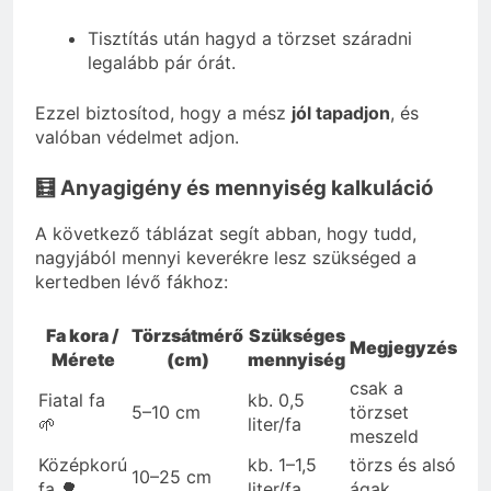
Tisztítás után hagyd a törzset száradni
legalább pár órát.
Ezzel biztosítod, hogy a mész
jól tapadjon
, és
valóban védelmet adjon.
🧮 Anyagigény és mennyiség kalkuláció
A következő táblázat segít abban, hogy tudd,
nagyjából mennyi keverékre lesz szükséged a
kertedben lévő fákhoz:
Fa kora /
Törzsátmérő
Szükséges
Megjegyzés
Mérete
(cm)
mennyiség
csak a
Fiatal fa
kb. 0,5
5–10 cm
törzset
🌱
liter/fa
meszeld
Középkorú
kb. 1–1,5
törzs és alsó
10–25 cm
fa 🌳
liter/fa
ágak