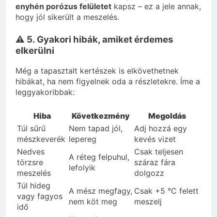
enyhén porózus felületet
kapsz – ez a jele annak,
hogy jól sikerült a meszelés.
⚠️ 5. Gyakori hibák, amiket érdemes
elkerülni
Még a tapasztalt kertészek is elkövethetnek
hibákat, ha nem figyelnek oda a részletekre. Íme a
leggyakoribbak:
Hiba
Következmény
Megoldás
Túl sűrű
Nem tapad jól,
Adj hozzá egy
mészkeverék
lepereg
kevés vizet
Nedves
Csak teljesen
A réteg felpuhul,
törzsre
száraz fára
lefolyik
meszelés
dolgozz
Túl hideg
A mész megfagy,
Csak +5 °C felett
vagy fagyos
nem köt meg
meszelj
idő