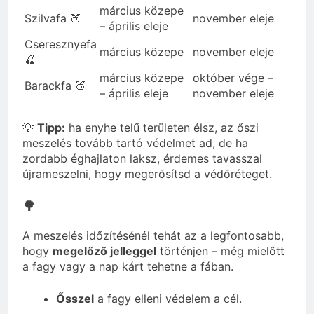
március közepe
Szilvafa 🍑
november eleje
– április eleje
Cseresznyefa
március közepe
november eleje
🍒
március közepe
október vége –
Barackfa 🍑
– április eleje
november eleje
💡
Tipp:
ha enyhe telű területen élsz, az őszi
meszelés tovább tartó védelmet ad, de ha
zordabb éghajlaton laksz, érdemes tavasszal
újrameszelni, hogy megerősítsd a védőréteget.
🌳
A meszelés időzítésénél tehát az a legfontosabb,
hogy
megelőző jelleggel
történjen – még mielőtt
a fagy vagy a nap kárt tehetne a fában.
Ősszel
a fagy elleni védelem a cél.