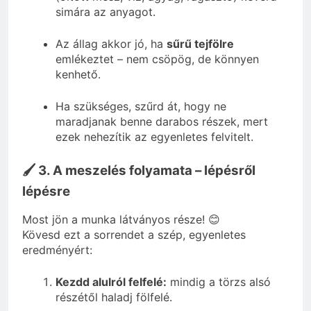
simára az anyagot.
Az állag akkor jó, ha
sűrű tejfölre
emlékeztet – nem csöpög, de könnyen
kenhető.
Ha szükséges, szűrd át, hogy ne
maradjanak benne darabos részek, mert
ezek nehezítik az egyenletes felvitelt.
🖌️ 3. A meszelés folyamata – lépésről
lépésre
Most jön a munka látványos része! 😊
Kövesd ezt a sorrendet a szép, egyenletes
eredményért:
Kezdd alulról felfelé:
mindig a törzs alsó
részétől haladj fölfelé.