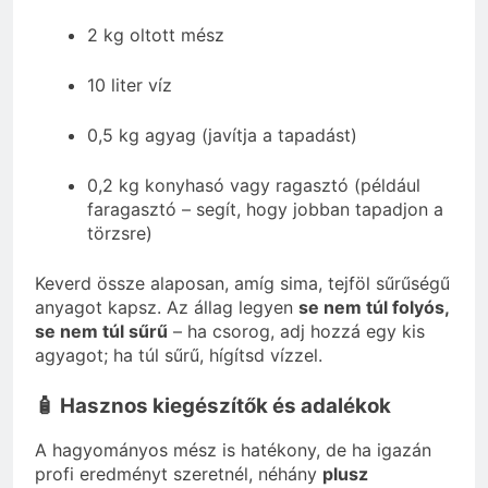
2 kg oltott mész
10 liter víz
0,5 kg agyag (javítja a tapadást)
0,2 kg konyhasó vagy ragasztó (például
faragasztó – segít, hogy jobban tapadjon a
törzsre)
Keverd össze alaposan, amíg sima, tejföl sűrűségű
anyagot kapsz. Az állag legyen
se nem túl folyós,
se nem túl sűrű
– ha csorog, adj hozzá egy kis
agyagot; ha túl sűrű, hígítsd vízzel.
🧴 Hasznos kiegészítők és adalékok
A hagyományos mész is hatékony, de ha igazán
profi eredményt szeretnél, néhány
plusz