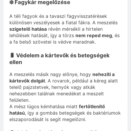
❄️ Fagykár megelőzése
A téli fagyok és a tavaszi fagyvisszatérések
különösen veszélyesek a fiatal fákra. A meszelés
szigetelő hatása
révén mérsékli a hirtelen
lehűlések hatását, így a törzs
nem reped meg
, és
a fa belső szövetei is védve maradnak.
🐛 Védelem a kártevők és betegségek
ellen
A meszelés másik nagy előnye, hogy
nehezíti a
kártevők dolgát
. A rovarok, például a kéreg alatt
telelő pajzstetvek, hernyók vagy atkák
nehezebben találnak menedéket a meszelt
felületen.
A mész lúgos kémhatása miatt
fertőtlenítő
hatású
, így a gombás betegségek és baktériumok
elszaporodását is segít megelőzni.