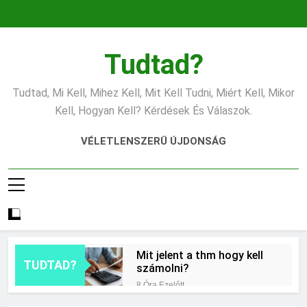
Ugrás
a
tartalomra
Tudtad?
Tudtad, Mi Kell, Mihez Kell, Mit Kell Tudni, Miért Kell, Mikor
Kell, Hogyan Kell? Kérdések És Válaszok.
VÉLETLENSZERŰ ÚJDONSÁG
Mit jelent a thm hogy kell
TUDTAD?
számolni?
8 Óra Ezelőtt
Miért zsibbad a kéz?