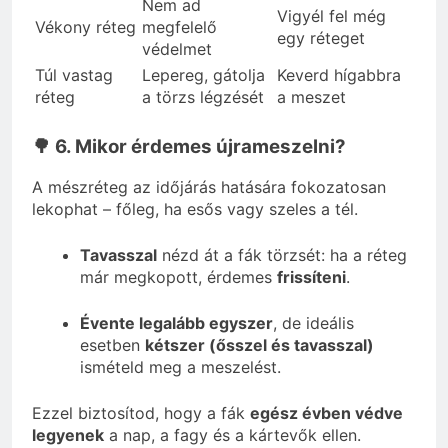
Nem ad
Vigyél fel még
Vékony réteg
megfelelő
egy réteget
védelmet
Túl vastag
Lepereg, gátolja
Keverd hígabbra
réteg
a törzs légzését
a meszet
🌳 6. Mikor érdemes újrameszelni?
A mészréteg az időjárás hatására fokozatosan
lekophat – főleg, ha esős vagy szeles a tél.
Tavasszal
nézd át a fák törzsét: ha a réteg
már megkopott, érdemes
frissíteni
.
Évente legalább egyszer
, de ideális
esetben
kétszer (ősszel és tavasszal)
ismételd meg a meszelést.
Ezzel biztosítod, hogy a fák
egész évben védve
legyenek
a nap, a fagy és a kártevők ellen.