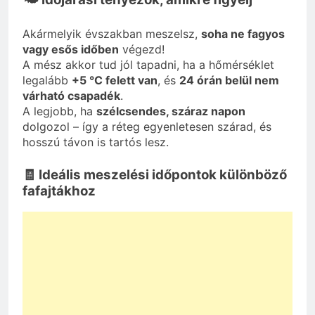
Akármelyik évszakban meszelsz,
soha ne fagyos
vagy esős időben
végezd!
A mész akkor tud jól tapadni, ha a hőmérséklet
legalább
+5 °C felett van
, és
24 órán belül nem
várható csapadék
.
A legjobb, ha
szélcsendes, száraz napon
dolgozol – így a réteg egyenletesen szárad, és
hosszú távon is tartós lesz.
🧾 Ideális meszelési időpontok különböző
fafajtákhoz