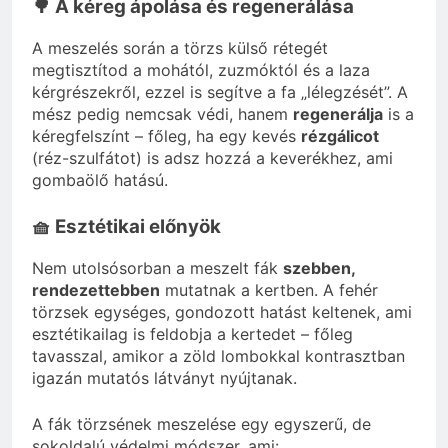
🌳 A kéreg ápolása és regenerálása
A meszelés során a törzs külső rétegét
megtisztítod a mohától, zuzmóktól és a laza
kérgrészekről, ezzel is segítve a fa „lélegzését”. A
mész pedig nemcsak védi, hanem
regenerálja
is a
kéregfelszínt – főleg, ha egy kevés
rézgálicot
(réz-szulfátot) is adsz hozzá a keverékhez, ami
gombaölő hatású.
🧺 Esztétikai előnyök
Nem utolsósorban a meszelt fák
szebben,
rendezettebben
mutatnak a kertben. A fehér
törzsek egységes, gondozott hatást keltenek, ami
esztétikailag is feldobja a kertedet – főleg
tavasszal, amikor a zöld lombokkal kontrasztban
igazán mutatós látványt nyújtanak.
A fák törzsének meszelése egy egyszerű, de
sokoldalú védelmi módszer, ami: