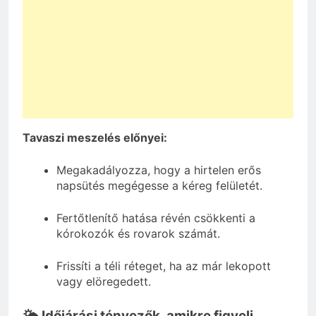
Tavaszi meszelés előnyei:
Megakadályozza, hogy a hirtelen erős
napsütés megégesse a kéreg felületét.
Fertőtlenítő hatása révén csökkenti a
kórokozók és rovarok számát.
Frissíti a téli réteget, ha az már lekopott
vagy elöregedett.
🌤️ Időjárási tényezők, amikre figyelj