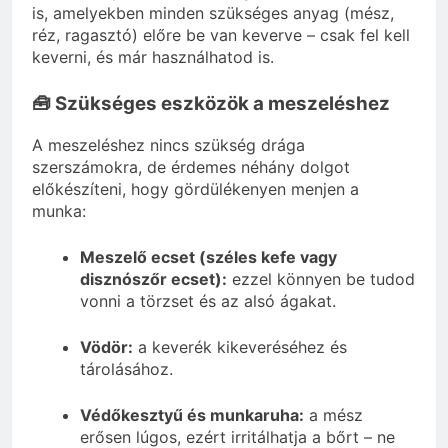
is, amelyekben minden szükséges anyag (mész,
réz, ragasztó) előre be van keverve – csak fel kell
keverni, és már használhatod is.
🧰 Szükséges eszközök a meszeléshez
A meszeléshez nincs szükség drága
szerszámokra, de érdemes néhány dolgot
előkészíteni, hogy gördülékenyen menjen a
munka:
Meszelő ecset (széles kefe vagy
disznószőr ecset):
ezzel könnyen be tudod
vonni a törzset és az alsó ágakat.
Vödör:
a keverék kikeveréséhez és
tárolásához.
Védőkesztyű és munkaruha:
a mész
erősen lúgos, ezért irritálhatja a bőrt – ne