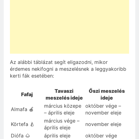
Az alábbi táblázat segít eligazodni, mikor
érdemes nekifogni a meszelésnek a leggyakoribb
kerti fák esetében:
Tavaszi
Őszi meszelés
Fafaj
meszelés ideje
ideje
március közepe
október vége –
Almafa 🍎
– április eleje
november eleje
március vége –
Körtefa 🍐
november eleje
április eleje
Diófa 🌰
április eleje
október vége