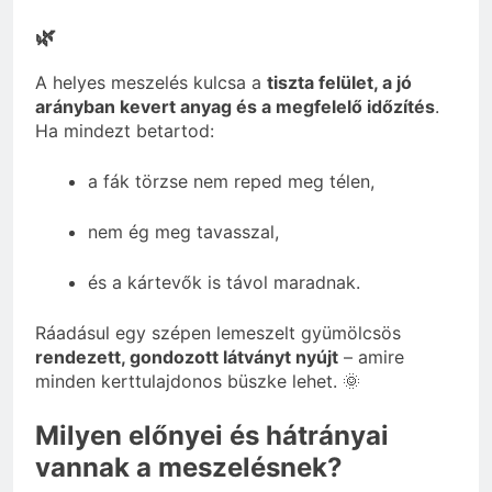
🌿
A helyes meszelés kulcsa a
tiszta felület, a jó
arányban kevert anyag és a megfelelő időzítés
.
Ha mindezt betartod:
a fák törzse nem reped meg télen,
nem ég meg tavasszal,
és a kártevők is távol maradnak.
Ráadásul egy szépen lemeszelt gyümölcsös
rendezett, gondozott látványt nyújt
– amire
minden kerttulajdonos büszke lehet. 🌞
Milyen előnyei és hátrányai
vannak a meszelésnek?