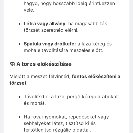
hagyd, hogy hosszabb ideig érintkezzen
vele.
Létra vagy állvány:
ha magasabb fák
törzsét szeretnéd elérni.
Spatula vagy drótkefe:
a laza kéreg és
moha eltávolítására meszelés előtt.
🧼 A törzs előkészítése
Mielőtt a meszet felvinnéd,
fontos előkészíteni a
törzset
:
Távolítsd el a laza, pergő kéregdarabokat
és mohát.
Ha rovarnyomokat, repedéseket vagy
sebhelyeket látsz, tisztítsd ki és
fertőtlenítsd rézgálic oldattal.