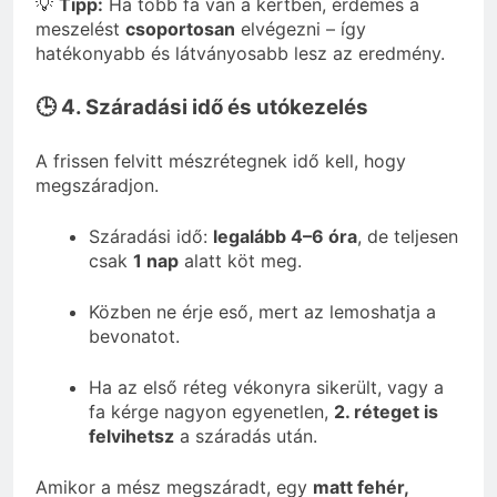
💡
Tipp:
Ha több fa van a kertben, érdemes a
meszelést
csoportosan
elvégezni – így
hatékonyabb és látványosabb lesz az eredmény.
🕒 4. Száradási idő és utókezelés
A frissen felvitt mészrétegnek idő kell, hogy
megszáradjon.
Száradási idő:
legalább 4–6 óra
, de teljesen
csak
1 nap
alatt köt meg.
Közben ne érje eső, mert az lemoshatja a
bevonatot.
Ha az első réteg vékonyra sikerült, vagy a
fa kérge nagyon egyenetlen,
2. réteget is
felvihetsz
a száradás után.
Amikor a mész megszáradt, egy
matt fehér,