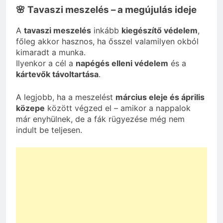
🌸 Tavaszi meszelés – a megújulás ideje
A
tavaszi meszelés
inkább
kiegészítő védelem
,
főleg akkor hasznos, ha ősszel valamilyen okból
kimaradt a munka.
Ilyenkor a cél a
napégés elleni védelem
és a
kártevők távoltartása
.
A legjobb, ha a meszelést
március eleje és április
közepe
között végzed el – amikor a nappalok
már enyhülnek, de a fák rügyezése még nem
indult be teljesen.