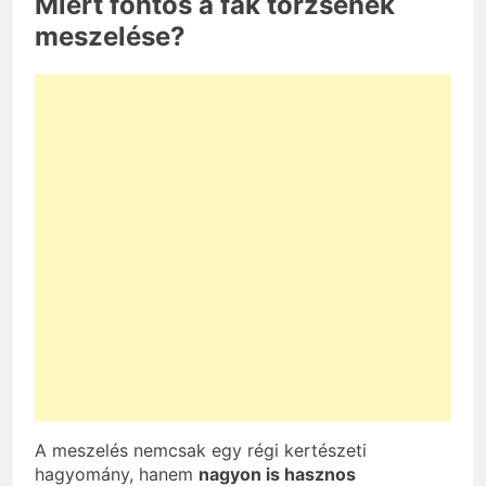
Miért fontos a fák törzsének
meszelése?
A meszelés nemcsak egy régi kertészeti
hagyomány, hanem
nagyon is hasznos