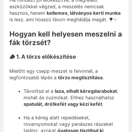
Ha mindezt jól előkészítve, a megfelelő
eszközökkel végzed, a meszelés nemcsak
hasznos, hanem
kellemes, látványos kerti munka
is lesz, ami hosszú távon meghálálja magát. 🌳✨
Hogyan kell helyesen meszelni a
fák törzsét?
🪵 1. A törzs előkészítése
Mielőtt egy csepp meszet is felvinnél, a
legfontosabb lépés a
törzs megtisztítása
.
Távolítsd el a
laza, elhalt kéregdarabokat
,
mohát és zuzmókat. Ehhez használhatsz
spatulát, drótkefét vagy kézi kefét
.
Ha a kéreg alatt repedéseket,
rovarnyomokat vagy penészes részeket
találsz, azokat
óvatosan tisztítsd ki
.