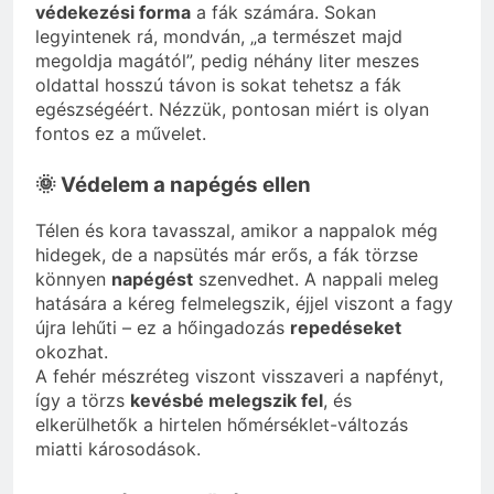
védekezési forma
a fák számára. Sokan
legyintenek rá, mondván, „a természet majd
megoldja magától”, pedig néhány liter meszes
oldattal hosszú távon is sokat tehetsz a fák
egészségéért. Nézzük, pontosan miért is olyan
fontos ez a művelet.
🌞 Védelem a napégés ellen
Télen és kora tavasszal, amikor a nappalok még
hidegek, de a napsütés már erős, a fák törzse
könnyen
napégést
szenvedhet. A nappali meleg
hatására a kéreg felmelegszik, éjjel viszont a fagy
újra lehűti – ez a hőingadozás
repedéseket
okozhat.
A fehér mészréteg viszont visszaveri a napfényt,
így a törzs
kevésbé melegszik fel
, és
elkerülhetők a hirtelen hőmérséklet-változás
miatti károsodások.