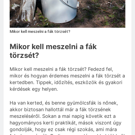
Mennyi a táppénz?
3 Nap Ezelőtt
Mikor kell meszelni a fák törzsét?
Mikor kell meszelni a fák
törzsét?
Mikor kell meszelni a fák törzsét? Fedezd fel,
mikor és hogyan érdemes meszelni a fák törzsét a
kertedben. Tippek, időzítés, eszközök és gyakori
kérdések egy helyen.
Ha van kerted, és benne gyümölcsfák is nőnek,
akkor biztosan hallottál már a fák törzsének
meszeléséről. Sokan a mai napig követik ezt a
hagyományos kerti praktikát, mások viszont úgy
gondolják, hogy ez csak régi szokás, ami mára