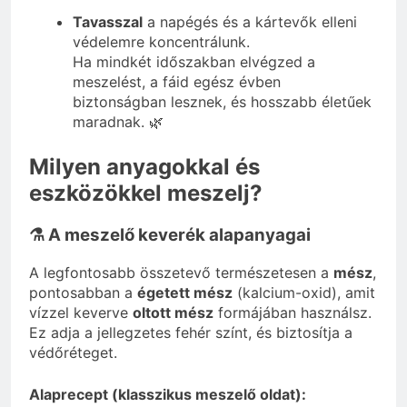
Tavasszal
a napégés és a kártevők elleni
védelemre koncentrálunk.
Ha mindkét időszakban elvégzed a
meszelést, a fáid egész évben
biztonságban lesznek, és hosszabb életűek
maradnak. 🌿
Milyen anyagokkal és
eszközökkel meszelj?
⚗️ A meszelő keverék alapanyagai
A legfontosabb összetevő természetesen a
mész
,
pontosabban a
égetett mész
(kalcium-oxid), amit
vízzel keverve
oltott mész
formájában használsz.
Ez adja a jellegzetes fehér színt, és biztosítja a
védőréteget.
Alaprecept (klasszikus meszelő oldat):