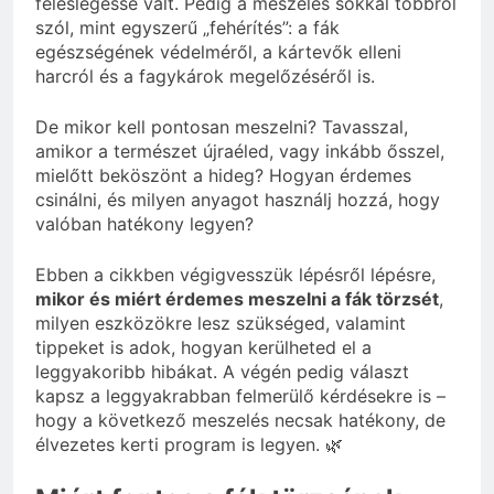
feleslegessé vált. Pedig a meszelés sokkal többről
szól, mint egyszerű „fehérítés”: a fák
egészségének védelméről, a kártevők elleni
harcról és a fagykárok megelőzéséről is.
De mikor kell pontosan meszelni? Tavasszal,
amikor a természet újraéled, vagy inkább ősszel,
mielőtt beköszönt a hideg? Hogyan érdemes
csinálni, és milyen anyagot használj hozzá, hogy
valóban hatékony legyen?
Ebben a cikkben végigvesszük lépésről lépésre,
mikor és miért érdemes meszelni a fák törzsét
,
milyen eszközökre lesz szükséged, valamint
tippeket is adok, hogyan kerülheted el a
leggyakoribb hibákat. A végén pedig választ
kapsz a leggyakrabban felmerülő kérdésekre is –
hogy a következő meszelés necsak hatékony, de
élvezetes kerti program is legyen. 🌿