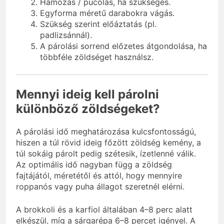
Hámozás / pucolás, ha szükséges.
Egyforma méretű darabokra vágás.
Szükség szerint előáztatás (pl.
padlizsánnál).
A párolási sorrend előzetes átgondolása, ha
többféle zöldséget használsz.
Mennyi ideig kell párolni
különböző zöldségeket?
A párolási idő meghatározása kulcsfontosságú,
hiszen a túl rövid ideig főzött zöldség kemény, a
túl sokáig párolt pedig szétesik, ízetlenné válik.
Az optimális idő nagyban függ a zöldség
fajtájától, méretétől és attól, hogy mennyire
roppanós vagy puha állagot szeretnél elérni.
A brokkoli és a karfiol általában 4–8 perc alatt
elkészül, míg a sárgarépa 6–8 percet igényel. A