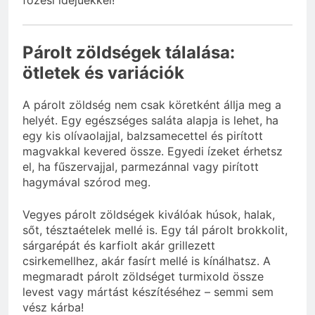
főzési idejűekkel!
Párolt zöldségek tálalása:
ötletek és variációk
A párolt zöldség nem csak köretként állja meg a
helyét. Egy egészséges saláta alapja is lehet, ha
egy kis olívaolajjal, balzsamecettel és pirított
magvakkal kevered össze. Egyedi ízeket érhetsz
el, ha fűszervajjal, parmezánnal vagy pirított
hagymával szórod meg.
Vegyes párolt zöldségek kiválóak húsok, halak,
sőt, tésztaételek mellé is. Egy tál párolt brokkolit,
sárgarépát és karfiolt akár grillezett
csirkemellhez, akár fasírt mellé is kínálhatsz. A
megmaradt párolt zöldséget turmixold össze
levest vagy mártást készítéséhez – semmi sem
vész kárba!