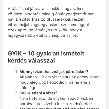
A tálalásnál játssz a színekkel: egy színes
zöldségválogatás mindig étvágygerjesztőbben
hat. Díszítsd friss zöldfűszerekkel, reszelt
citromhéjjal vagy egy csipet szezámmaggal –
ezek apró, de látványos trükkök, hogy a
legegyszerűbb étel is ünnepivé váljon.
GYIK – 10 gyakran ismételt
kérdés válasszal
Mennyi vizet használjak pároláskor?
Általában 1–2 cm vizet önts az edény aljára,
hogy elég gőz képződjön, de ne érje a
zöldséget.
Kell-e sózni a vizet?
Nem kötelező, de enyhén sózott vízben
párolva intenzívebb lesz a zöldségek íze.
Mennyire kell fedni az edényt pároláskor?