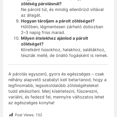
zöldség párolásnál?
Ne párold túl, és mindig ellenőrizd villával
az állagát.
Hogyan tároljam a párolt zöldséget?
Hűtőben, légmentesen zárható dobozban
2–3 napig friss marad.
Milyen ételekhez ajánlod a párolt
zöldséget?
Köretként húsokhoz, halakhoz, salátákhoz,
tészták mellé, de önálló fogásként is remek.
A párolás egyszerű, gyors és egészséges – csak
néhány alapvető szabályt kell betartanod, hogy a
legfinomabb, legsokoldalúbb zöldségételeket
tudd elkészíteni. Merj kísérletezni, fűszerezni,
variálni, és fedezd fel, mennyire változatos lehet
az egészséges konyha!
Post Views:
132