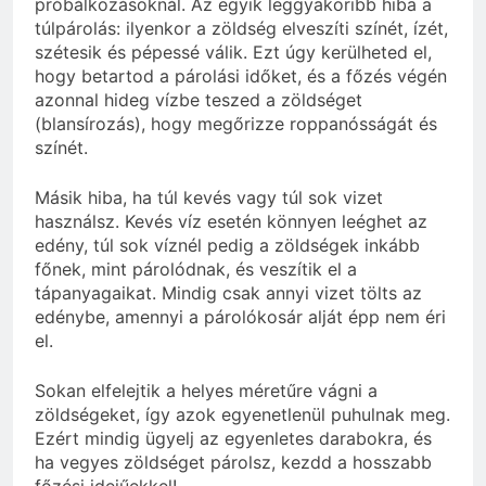
próbálkozásoknál. Az egyik leggyakoribb hiba a
túlpárolás: ilyenkor a zöldség elveszíti színét, ízét,
szétesik és pépessé válik. Ezt úgy kerülheted el,
hogy betartod a párolási időket, és a főzés végén
azonnal hideg vízbe teszed a zöldséget
(blansírozás), hogy megőrizze roppanósságát és
színét.
Másik hiba, ha túl kevés vagy túl sok vizet
használsz. Kevés víz esetén könnyen leéghet az
edény, túl sok víznél pedig a zöldségek inkább
főnek, mint párolódnak, és veszítik el a
tápanyagaikat. Mindig csak annyi vizet tölts az
edénybe, amennyi a párolókosár alját épp nem éri
el.
Sokan elfelejtik a helyes méretűre vágni a
zöldségeket, így azok egyenetlenül puhulnak meg.
Ezért mindig ügyelj az egyenletes darabokra, és
ha vegyes zöldséget párolsz, kezdd a hosszabb