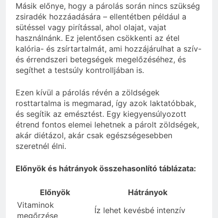
Másik előnye, hogy a párolás során nincs szükség
zsiradék hozzáadására – ellentétben például a
sütéssel vagy pirítással, ahol olajat, vajat
használnánk. Ez jelentősen csökkenti az étel
kalória- és zsírtartalmát, ami hozzájárulhat a szív-
és érrendszeri betegségek megelőzéséhez, és
segíthet a testsúly kontrolljában is.
Ezen kívül a párolás révén a zöldségek
rosttartalma is megmarad, így azok laktatóbbak,
és segítik az emésztést. Egy kiegyensúlyozott
étrend fontos elemei lehetnek a párolt zöldségek,
akár diétázol, akár csak egészségesebben
szeretnél élni.
Előnyök és hátrányok összehasonlító táblázata:
Előnyök
Hátrányok
Vitaminok
Íz lehet kevésbé intenzív
megőrzése