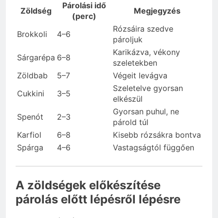
Párolási idő
Zöldség
Megjegyzés
(perc)
Rózsáira szedve
Brokkoli
4–6
pároljuk
Karikázva, vékony
Sárgarépa
6–8
szeletekben
Zöldbab
5–7
Végeit levágva
Szeletelve gyorsan
Cukkini
3–5
elkészül
Gyorsan puhul, ne
Spenót
2–3
párold túl
Karfiol
6–8
Kisebb rózsákra bontva
Spárga
4–6
Vastagságtól függően
A zöldségek előkészítése
párolás előtt lépésről lépésre