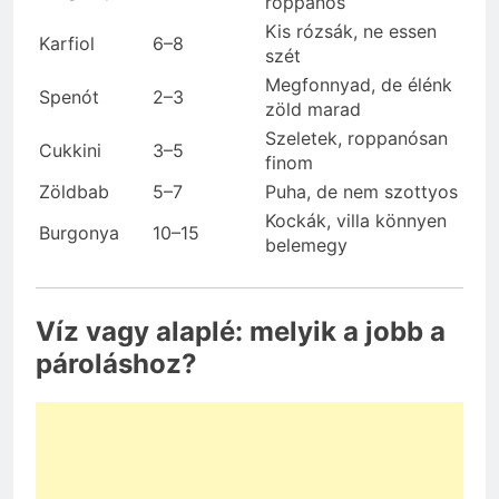
roppanós
Kis rózsák, ne essen
Karfiol
6–8
szét
Megfonnyad, de élénk
Spenót
2–3
zöld marad
Szeletek, roppanósan
Cukkini
3–5
finom
Zöldbab
5–7
Puha, de nem szottyos
Kockák, villa könnyen
Burgonya
10–15
belemegy
Víz vagy alaplé: melyik a jobb a
pároláshoz?