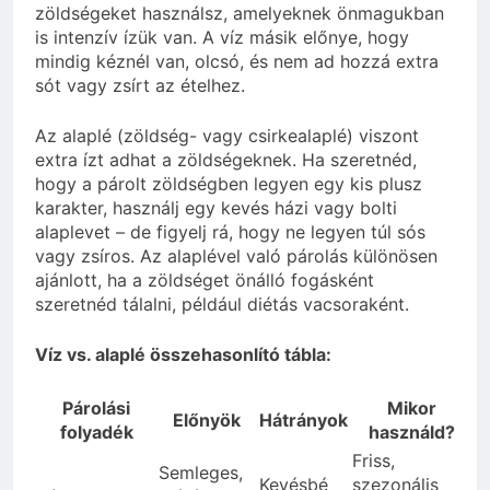
zöldségeket használsz, amelyeknek önmagukban
is intenzív ízük van. A víz másik előnye, hogy
mindig kéznél van, olcsó, és nem ad hozzá extra
sót vagy zsírt az ételhez.
Az alaplé (zöldség- vagy csirkealaplé) viszont
extra ízt adhat a zöldségeknek. Ha szeretnéd,
hogy a párolt zöldségben legyen egy kis plusz
karakter, használj egy kevés házi vagy bolti
alaplevet – de figyelj rá, hogy ne legyen túl sós
vagy zsíros. Az alaplével való párolás különösen
ajánlott, ha a zöldséget önálló fogásként
szeretnéd tálalni, például diétás vacsoraként.
Víz vs. alaplé összehasonlító tábla:
Párolási
Mikor
Előnyök
Hátrányok
folyadék
használd?
Friss,
Semleges,
Kevésbé
szezonális