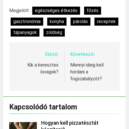
Megjelölt:
egészséges étkezés
főzés
gasztronómia
konyha
párolás
receptek
tápanyagok
zöldség
Előző:
Következő:
Bejegyzés
navigáció
Kik a keresztes
Mennyi ideig kell
lovagok?
hordani a
fogszabályzót?
Kapcsolódó tartalom
Hogyan kell pizzatésztát