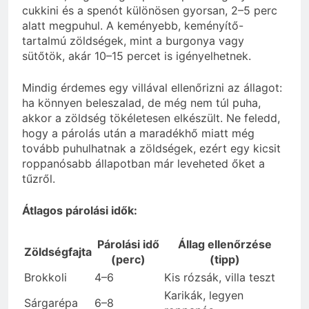
cukkini és a spenót különösen gyorsan, 2–5 perc
alatt megpuhul. A keményebb, keményítő-
tartalmú zöldségek, mint a burgonya vagy
sütőtök, akár 10–15 percet is igényelhetnek.
Mindig érdemes egy villával ellenőrizni az állagot:
ha könnyen beleszalad, de még nem túl puha,
akkor a zöldség tökéletesen elkészült. Ne feledd,
hogy a párolás után a maradékhő miatt még
tovább puhulhatnak a zöldségek, ezért egy kicsit
roppanósabb állapotban már leveheted őket a
tűzről.
Átlagos párolási idők:
Párolási idő
Állag ellenőrzése
Zöldségfajta
(perc)
(tipp)
Brokkoli
4–6
Kis rózsák, villa teszt
Karikák, legyen
Sárgarépa
6–8