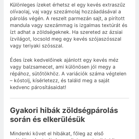
Különleges ízeket érhetsz el egy kevés extraszűz
olívaolaj, vaj vagy szezámolaj hozzáadásával a
párolás végén. A reszelt parmezán sajt, a pirított
mandula vagy szezámmag is izgalmas textúrát és
ízt adhat a zöldségeknek. Ha szereted az ázsiai
ízvilágot, locsold meg egy kevés szójaszósszal
vagy teriyaki szósszal.
Édes ízek kedvelőinek ajánlott egy kevés méz
vagy balzsamecet, ami különösen jól megy a
répához, sütőtökhöz. A variációk száma végtelen
– kóstolj, kísérletezz, és találd meg a saját
kedvenc párosításaidat!
Gyakori hibák zöldségpárolás
során és elkerülésük
Mindenki követ el hibákat, főleg az első