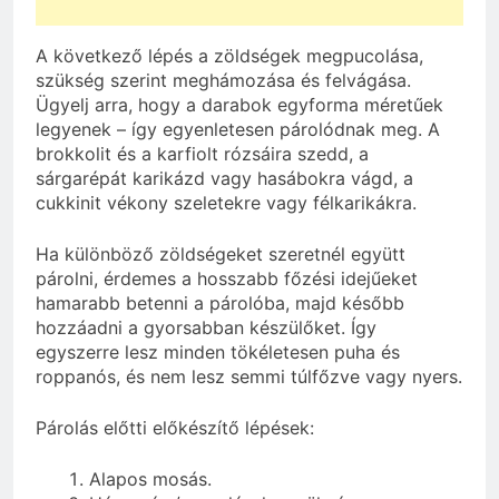
A következő lépés a zöldségek megpucolása,
szükség szerint meghámozása és felvágása.
Ügyelj arra, hogy a darabok egyforma méretűek
legyenek – így egyenletesen párolódnak meg. A
brokkolit és a karfiolt rózsáira szedd, a
sárgarépát karikázd vagy hasábokra vágd, a
cukkinit vékony szeletekre vagy félkarikákra.
Ha különböző zöldségeket szeretnél együtt
párolni, érdemes a hosszabb főzési idejűeket
hamarabb betenni a párolóba, majd később
hozzáadni a gyorsabban készülőket. Így
egyszerre lesz minden tökéletesen puha és
roppanós, és nem lesz semmi túlfőzve vagy nyers.
Párolás előtti előkészítő lépések:
Alapos mosás.