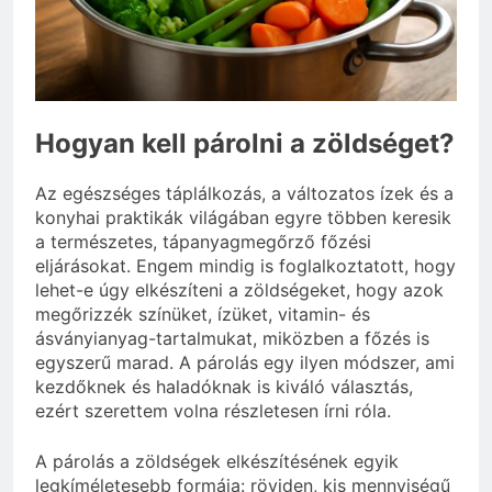
3 Nap Ezelőtt
Mennyi cement kell?
3 Nap Ezelőtt
Hogyan kell párolni a zöldséget?
Az egészséges táplálkozás, a változatos ízek és a
konyhai praktikák világában egyre többen keresik
a természetes, tápanyagmegőrző főzési
eljárásokat. Engem mindig is foglalkoztatott, hogy
lehet-e úgy elkészíteni a zöldségeket, hogy azok
megőrizzék színüket, ízüket, vitamin- és
ásványianyag-tartalmukat, miközben a főzés is
egyszerű marad. A párolás egy ilyen módszer, ami
kezdőknek és haladóknak is kiváló választás,
ezért szerettem volna részletesen írni róla.
A párolás a zöldségek elkészítésének egyik
legkíméletesebb formája: röviden, kis mennyiségű