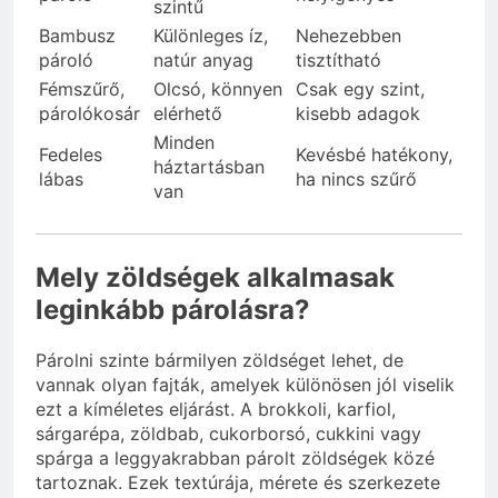
szintű
Bambusz
Különleges íz,
Nehezebben
pároló
natúr anyag
tisztítható
Fémszűrő,
Olcsó, könnyen
Csak egy szint,
párolókosár
elérhető
kisebb adagok
Minden
Fedeles
Kevésbé hatékony,
háztartásban
lábas
ha nincs szűrő
van
Mely zöldségek alkalmasak
leginkább párolásra?
Párolni szinte bármilyen zöldséget lehet, de
vannak olyan fajták, amelyek különösen jól viselik
ezt a kíméletes eljárást. A brokkoli, karfiol,
sárgarépa, zöldbab, cukorborsó, cukkini vagy
spárga a leggyakrabban párolt zöldségek közé
tartoznak. Ezek textúrája, mérete és szerkezete