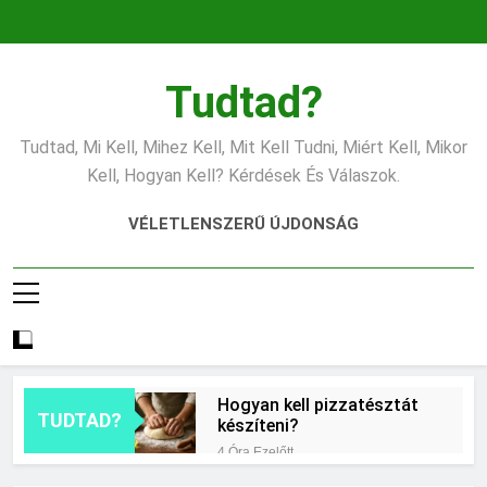
Ugrás
a
tartalomra
Tudtad?
Tudtad, Mi Kell, Mihez Kell, Mit Kell Tudni, Miért Kell, Mikor
Kell, Hogyan Kell? Kérdések És Válaszok.
VÉLETLENSZERŰ ÚJDONSÁG
Hogyan kell pizzatésztát
TUDTAD?
készíteni?
4 Óra Ezelőtt
Mikor érdemes asztrológiai