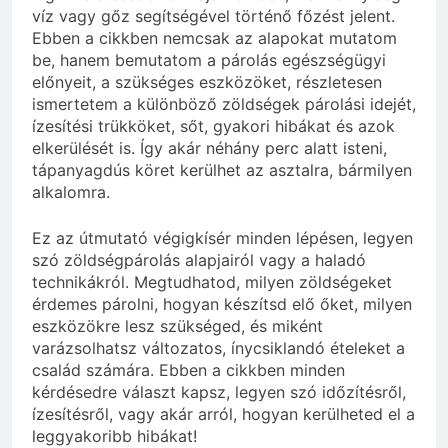
víz vagy gőz segítségével történő főzést jelent.
Ebben a cikkben nemcsak az alapokat mutatom
be, hanem bemutatom a párolás egészségügyi
előnyeit, a szükséges eszközöket, részletesen
ismertetem a különböző zöldségek párolási idejét,
ízesítési trükköket, sőt, gyakori hibákat és azok
elkerülését is. Így akár néhány perc alatt isteni,
tápanyagdús köret kerülhet az asztalra, bármilyen
alkalomra.
Ez az útmutató végigkísér minden lépésen, legyen
szó zöldségpárolás alapjairól vagy a haladó
technikákról. Megtudhatod, milyen zöldségeket
érdemes párolni, hogyan készítsd elő őket, milyen
eszközökre lesz szükséged, és miként
varázsolhatsz változatos, ínycsiklandó ételeket a
család számára. Ebben a cikkben minden
kérdésedre választ kapsz, legyen szó időzítésről,
ízesítésről, vagy akár arról, hogyan kerülheted el a
leggyakoribb hibákat!