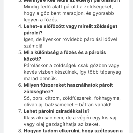
Mindig fedő alatt párold a zöldségeket,
hogy a gőz bent maradjon, és gyorsabb
legyen a főzés.
Lehet-e előfőzött vagy mirelit zöldséget
párolni?
Igen, de ilyenkor rövidebb párolási idővel
számolj!
Mi a különbség a főzés és a párolás
között?
Pároláskor a zöldségek csak gőzben vagy
kevés vízben készülnek, így több tápanyag
marad bennük.
Milyen fűszereket használhatok párolt
zöldséghez?
Só, bors, citrom, zöldfűszerek, fokhagyma,
olívaolaj, balzsamecet – bátran variáld!
Lehet párolni zsiradékkal is?
Klasszikusan nem, de a végén egy kis vaj
vagy olaj gazdagíthatja az ízeket.
Hogyan tudom elkerülni, hogy szétessen a