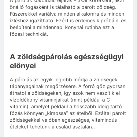
A párolás sokoldalú eljárás – akár köretként, akár
önálló fogásként is tálalható a párolt zöldség.
Fűszerekkel variálva minden alkalomra és minden
ízléshez igazítható. Ezért is érdemes kipróbálni és
beépíteni a mindennapi konyhai rutinba ezt a
főzési technikát.
A zöldségpárolás egészségügyi
előnyei
A párolás az egyik legjobb módja a zöldségek
tápanyagainak megőrzésére. A forró gőz gyorsan
áthatol a zöldségeken, így azok nem veszítik el
vízoldékony vitaminjaikat (mint például a C-
vitamin), amelyet például a hosszabb ideig tartó
főzés könnyen „kimossa” az ételből. Ezáltal párolt
zöldségekkel valóban egészséges, vitamindús
ételeket tehetünk a család asztalára.