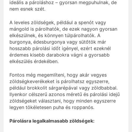
ideális a pároláshoz – gyorsan megpuhulnak, de
nem esnek szét.
A leveles zöldségek, például a spenót vagy
mángold is párolhatók, de ezek nagyon gyorsan
elkészülnek, és könnyen túlpárolhatók. A
burgonya, édesburgonya vagy sütőtök már
hosszabb párolási időt igényel, ezért ezeknél
érdemes kisebb darabokra vágni a gyorsabb
elkészülés érdekében.
Fontos még megemlíteni, hogy akár vegyes
zöldségkeverékeket is párolhatsz egyszerre,
például brokkolit sárgarépával vagy zöldbabbal.
Ilyenkor célszerű azonos méretű és párolási idejű
zöldségeket választani, hogy minden egyszerre
legyen tökéletesen puha és roppanós.
Párolásra legalkalmasabb zöldségek: