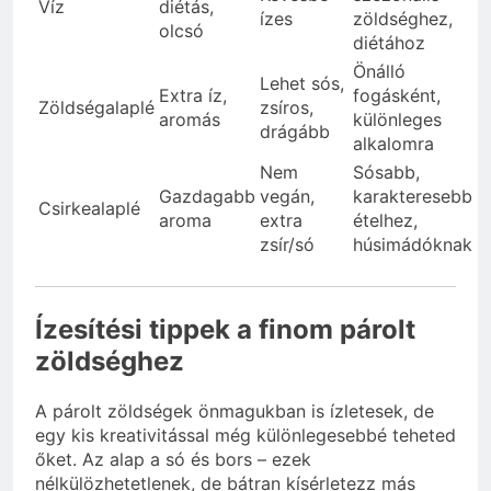
Víz
diétás,
ízes
zöldséghez,
olcsó
diétához
Önálló
Lehet sós,
Extra íz,
fogásként,
Zöldségalaplé
zsíros,
aromás
különleges
drágább
alkalomra
Nem
Sósabb,
Gazdagabb
vegán,
karakteresebb
Csirkealaplé
aroma
extra
ételhez,
zsír/só
húsimádóknak
Ízesítési tippek a finom párolt
zöldséghez
A párolt zöldségek önmagukban is ízletesek, de
egy kis kreativitással még különlegesebbé teheted
őket. Az alap a só és bors – ezek
nélkülözhetetlenek, de bátran kísérletezz más