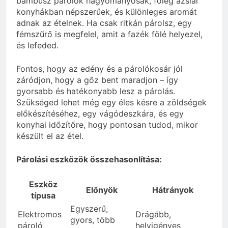
bambusz párolók hagyományosak, főleg ázsiai
konyhákban népszerűek, és különleges aromát
adnak az ételnek. Ha csak ritkán párolsz, egy
fémszűrő is megfelel, amit a fazék fölé helyezel,
és lefeded.
Fontos, hogy az edény és a párolókosár jól
záródjon, hogy a gőz bent maradjon – így
gyorsabb és hatékonyabb lesz a párolás.
Szükséged lehet még egy éles késre a zöldségek
előkészítéséhez, egy vágódeszkára, és egy
konyhai időzítőre, hogy pontosan tudod, mikor
készült el az étel.
Párolási eszközök összehasonlítása:
Eszköz
Előnyök
Hátrányok
típusa
Egyszerű,
Elektromos
Drágább,
gyors, több
pároló
helyigényes