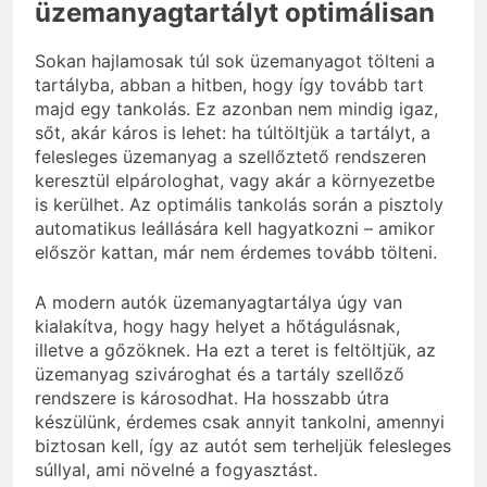
üzemanyagtartályt optimálisan
Sokan hajlamosak túl sok üzemanyagot tölteni a
tartályba, abban a hitben, hogy így tovább tart
majd egy tankolás. Ez azonban nem mindig igaz,
sőt, akár káros is lehet: ha túltöltjük a tartályt, a
felesleges üzemanyag a szellőztető rendszeren
keresztül elpárologhat, vagy akár a környezetbe
is kerülhet. Az optimális tankolás során a pisztoly
automatikus leállására kell hagyatkozni – amikor
először kattan, már nem érdemes tovább tölteni.
A modern autók üzemanyagtartálya úgy van
kialakítva, hogy hagy helyet a hőtágulásnak,
illetve a gőzöknek. Ha ezt a teret is feltöltjük, az
üzemanyag szivároghat és a tartály szellőző
rendszere is károsodhat. Ha hosszabb útra
készülünk, érdemes csak annyit tankolni, amennyi
biztosan kell, így az autót sem terheljük felesleges
súllyal, ami növelné a fogyasztást.