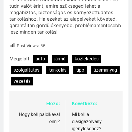
tudnivalót érint, amire szükséged lehet a
magabiztos, biztonságos és környezettudatos
tankoláshoz. Ha ezeket az alapelveket követed,
garantáltan gördülékenyebb, problémamentesebb
lesz minden tankolás!
Post Views:
55
Megjelölt:
autó
jármű
közlekedés
szolgáltatás
tankolás
tipp
üzemanyag
vezetés
Előző:
Következő:
Bejegyzés
navigáció
Hogy kell palcikaval
Mi kell a
enni?
diákigazolvány
igényléséhez?