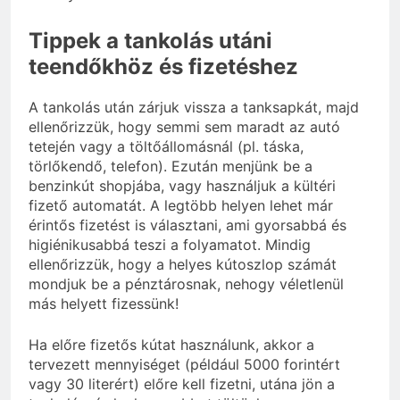
Tippek a tankolás utáni
teendőkhöz és fizetéshez
A tankolás után zárjuk vissza a tanksapkát, majd
ellenőrizzük, hogy semmi sem maradt az autó
tetején vagy a töltőállomásnál (pl. táska,
törlőkendő, telefon). Ezután menjünk be a
benzinkút shopjába, vagy használjuk a kültéri
fizető automatát. A legtöbb helyen lehet már
érintős fizetést is választani, ami gyorsabbá és
higiénikusabbá teszi a folyamatot. Mindig
ellenőrizzük, hogy a helyes kútoszlop számát
mondjuk be a pénztárosnak, nehogy véletlenül
más helyett fizessünk!
Ha előre fizetős kútat használunk, akkor a
tervezett mennyiséget (például 5000 forintért
vagy 30 literért) előre kell fizetni, utána jön a