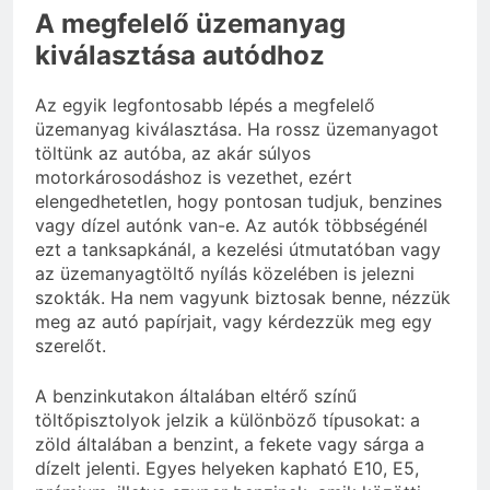
A megfelelő üzemanyag
kiválasztása autódhoz
Az egyik legfontosabb lépés a megfelelő
üzemanyag kiválasztása. Ha rossz üzemanyagot
töltünk az autóba, az akár súlyos
motorkárosodáshoz is vezethet, ezért
elengedhetetlen, hogy pontosan tudjuk, benzines
vagy dízel autónk van-e. Az autók többségénél
ezt a tanksapkánál, a kezelési útmutatóban vagy
az üzemanyagtöltő nyílás közelében is jelezni
szokták. Ha nem vagyunk biztosak benne, nézzük
meg az autó papírjait, vagy kérdezzük meg egy
szerelőt.
A benzinkutakon általában eltérő színű
töltőpisztolyok jelzik a különböző típusokat: a
zöld általában a benzint, a fekete vagy sárga a
dízelt jelenti. Egyes helyeken kapható E10, E5,