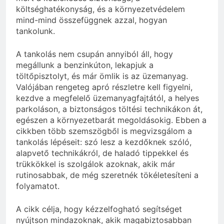
költséghatékonyság, és a környezetvédelem
mind-mind összefüggnek azzal, hogyan
tankolunk.
A tankolás nem csupán annyiból áll, hogy
megállunk a benzinkúton, lekapjuk a
töltőpisztolyt, és már ömlik is az üzemanyag.
Valójában rengeteg apró részletre kell figyelni,
kezdve a megfelelő üzemanyagfajtától, a helyes
parkoláson, a biztonságos töltési technikákon át,
egészen a környezetbarát megoldásokig. Ebben a
cikkben több szemszögből is megvizsgálom a
tankolás lépéseit: szó lesz a kezdőknek szóló,
alapvető technikákról, de haladó tippekkel és
trükkökkel is szolgálok azoknak, akik már
rutinosabbak, de még szeretnék tökéletesíteni a
folyamatot.
A cikk célja, hogy kézzelfogható segítséget
nyújtson mindazoknak, akik magabiztosabban