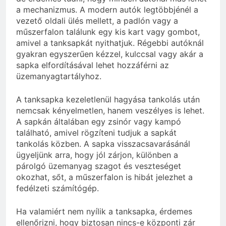
a mechanizmus. A modern autók legtöbbjénél a
vezető oldali ülés mellett, a padlón vagy a
műszerfalon találunk egy kis kart vagy gombot,
amivel a tanksapkát nyithatjuk. Régebbi autóknál
gyakran egyszerűen kézzel, kulccsal vagy akár a
sapka elfordításával lehet hozzáférni az
üzemanyagtartályhoz.
A tanksapka kezeletlenül hagyása tankolás után
nemcsak kényelmetlen, hanem veszélyes is lehet.
A sapkán általában egy zsinór vagy kampó
található, amivel rögzíteni tudjuk a sapkát
tankolás közben. A sapka visszacsavarásánál
ügyeljünk arra, hogy jól zárjon, különben a
párolgó üzemanyag szagot és veszteséget
okozhat, sőt, a műszerfalon is hibát jelezhet a
fedélzeti számítógép.
Ha valamiért nem nyílik a tanksapka, érdemes
ellenőrizni, hogy biztosan nincs-e központi zár