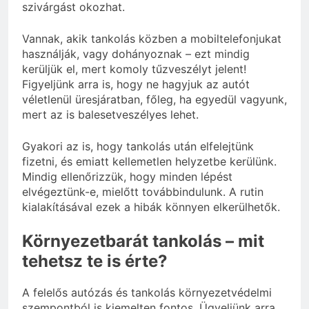
szivárgást okozhat.
Vannak, akik tankolás közben a mobiltelefonjukat
használják, vagy dohányoznak – ezt mindig
kerüljük el, mert komoly tűzveszélyt jelent!
Figyeljünk arra is, hogy ne hagyjuk az autót
véletlenül üresjáratban, főleg, ha egyedül vagyunk,
mert az is balesetveszélyes lehet.
Gyakori az is, hogy tankolás után elfelejtünk
fizetni, és emiatt kellemetlen helyzetbe kerülünk.
Mindig ellenőrizzük, hogy minden lépést
elvégeztünk-e, mielőtt továbbindulunk. A rutin
kialakításával ezek a hibák könnyen elkerülhetők.
Környezetbarát tankolás – mit
tehetsz te is érte?
A felelős autózás és tankolás környezetvédelmi
szempontból is kiemelten fontos. Ügyeljünk arra,