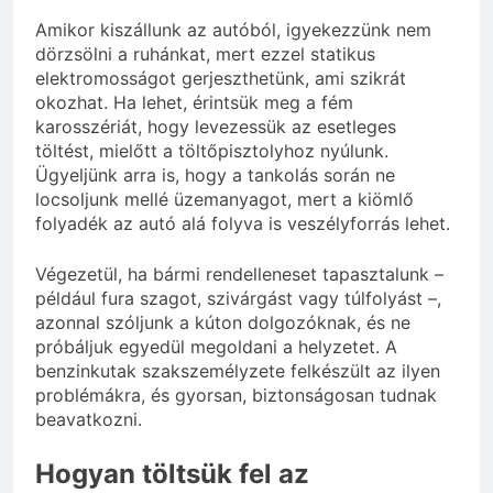
Amikor kiszállunk az autóból, igyekezzünk nem
dörzsölni a ruhánkat, mert ezzel statikus
elektromosságot gerjeszthetünk, ami szikrát
okozhat. Ha lehet, érintsük meg a fém
karosszériát, hogy levezessük az esetleges
töltést, mielőtt a töltőpisztolyhoz nyúlunk.
Ügyeljünk arra is, hogy a tankolás során ne
locsoljunk mellé üzemanyagot, mert a kiömlő
folyadék az autó alá folyva is veszélyforrás lehet.
Végezetül, ha bármi rendelleneset tapasztalunk –
például fura szagot, szivárgást vagy túlfolyást –,
azonnal szóljunk a kúton dolgozóknak, és ne
próbáljuk egyedül megoldani a helyzetet. A
benzinkutak szakszemélyzete felkészült az ilyen
problémákra, és gyorsan, biztonságosan tudnak
beavatkozni.
Hogyan töltsük fel az