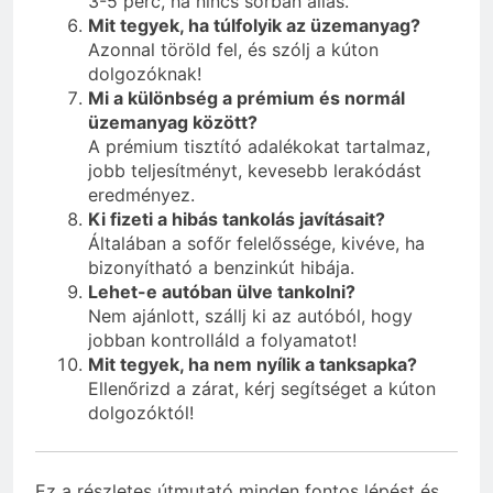
3-5 perc, ha nincs sorban állás.
Mit tegyek, ha túlfolyik az üzemanyag?
Azonnal töröld fel, és szólj a kúton
dolgozóknak!
Mi a különbség a prémium és normál
üzemanyag között?
A prémium tisztító adalékokat tartalmaz,
jobb teljesítményt, kevesebb lerakódást
eredményez.
Ki fizeti a hibás tankolás javításait?
Általában a sofőr felelőssége, kivéve, ha
bizonyítható a benzinkút hibája.
Lehet-e autóban ülve tankolni?
Nem ajánlott, szállj ki az autóból, hogy
jobban kontrolláld a folyamatot!
Mit tegyek, ha nem nyílik a tanksapka?
Ellenőrizd a zárat, kérj segítséget a kúton
dolgozóktól!
Ez a részletes útmutató minden fontos lépést és