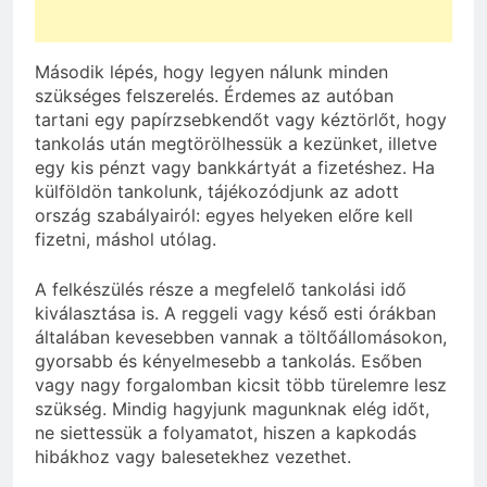
Második lépés, hogy legyen nálunk minden
szükséges felszerelés. Érdemes az autóban
tartani egy papírzsebkendőt vagy kéztörlőt, hogy
tankolás után megtörölhessük a kezünket, illetve
egy kis pénzt vagy bankkártyát a fizetéshez. Ha
külföldön tankolunk, tájékozódjunk az adott
ország szabályairól: egyes helyeken előre kell
fizetni, máshol utólag.
A felkészülés része a megfelelő tankolási idő
kiválasztása is. A reggeli vagy késő esti órákban
általában kevesebben vannak a töltőállomásokon,
gyorsabb és kényelmesebb a tankolás. Esőben
vagy nagy forgalomban kicsit több türelemre lesz
szükség. Mindig hagyjunk magunknak elég időt,
ne siettessük a folyamatot, hiszen a kapkodás
hibákhoz vagy balesetekhez vezethet.