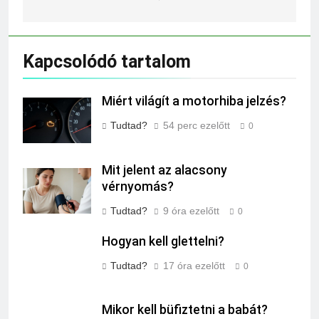
Kapcsolódó tartalom
Miért világít a motorhiba jelzés?
Tudtad?
54 perc ezelőtt
0
Mit jelent az alacsony
vérnyomás?
Tudtad?
9 óra ezelőtt
0
Hogyan kell glettelni?
Tudtad?
17 óra ezelőtt
0
Mikor kell büfiztetni a babát?