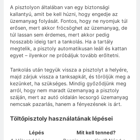
A pisztolyon általában van egy biztonsági
kallantyú, amit be kell húzni, hogy engedje az
üzemanyag folyását. Fontos, hogy ne nyomjuk túl
erősen, mert akkor fröcsöghet az üzemanyag, de
túl lassan sem érdemes, mert akkor pedig
hosszabb ideig tart a tankolás. Ha a tartály
megtelik, a pisztoly automatikusan leáll és kattan
egyet – ilyenkor ne próbáljuk tovább erőltetni.
Tankolás után tegyük vissza a pisztolyt a helyére,
majd zárjuk vissza a tanksapkát, és töröljük meg a
kezünket, ha szükséges. Mindig győződjünk meg
arról, hogy nem maradt üzemanyag a pisztoly
száján, mert az autó oldalán lecsorgó üzemanyag
nemcsak pazarlás, hanem a fényezésnek is árt.
Töltőpisztoly használatának lépései
Lépés
Mit kell tenned?