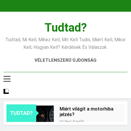
Ugrás
a
tartalomra
Tudtad?
Tudtad, Mi Kell, Mihez Kell, Mit Kell Tudni, Miért Kell, Mikor
Kell, Hogyan Kell? Kérdések És Válaszok.
VÉLETLENSZERŰ ÚJDONSÁG
Miért világít a motorhiba
TUDTAD?
jelzés?
54 Perc Ezelőtt
Mit jelent az alacsony