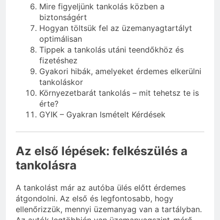
Mire figyeljünk tankolás közben a
biztonságért
Hogyan töltsük fel az üzemanyagtartályt
optimálisan
Tippek a tankolás utáni teendőkhöz és
fizetéshez
Gyakori hibák, amelyeket érdemes elkerülni
tankoláskor
Környezetbarát tankolás – mit tehetsz te is
érte?
GYIK – Gyakran Ismételt Kérdések
Az első lépések: felkészülés a
tankolásra
A tankolást már az autóba ülés előtt érdemes
átgondolni. Az első és legfontosabb, hogy
ellenőrizzük, mennyi üzemanyag van a tartályban.
Az autók legtöbbjén van üzemanyagszint-mérő,