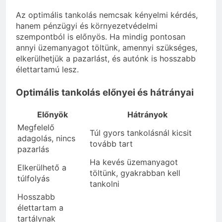
Az optimális tankolás nemcsak kényelmi kérdés,
hanem pénzügyi és környezetvédelmi
szempontból is előnyös. Ha mindig pontosan
annyi üzemanyagot töltünk, amennyi szükséges,
elkerülhetjük a pazarlást, és autónk is hosszabb
élettartamú lesz.
Optimális tankolás előnyei és hátrányai
Előnyök
Hátrányok
Megfelelő
Túl gyors tankolásnál kicsit
adagolás, nincs
tovább tart
pazarlás
Ha kevés üzemanyagot
Elkerülhető a
töltünk, gyakrabban kell
túlfolyás
tankolni
Hosszabb
élettartam a
tartálynak