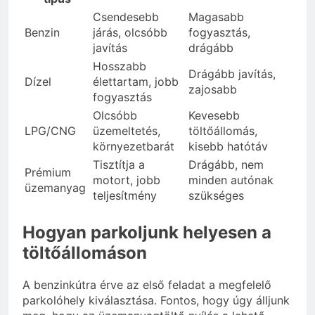
Csendesebb
Magasabb
Benzin
járás, olcsóbb
fogyasztás,
javítás
drágább
Hosszabb
Drágább javítás,
Dízel
élettartam, jobb
zajosabb
fogyasztás
Olcsóbb
Kevesebb
LPG/CNG
üzemeltetés,
töltőállomás,
környezetbarát
kisebb hatótáv
Tisztítja a
Drágább, nem
Prémium
motort, jobb
minden autónak
üzemanyag
teljesítmény
szükséges
Hogyan parkoljunk helyesen a
töltőállomáson
A benzinkútra érve az első feladat a megfelelő
parkolóhely kiválasztása. Fontos, hogy úgy álljunk