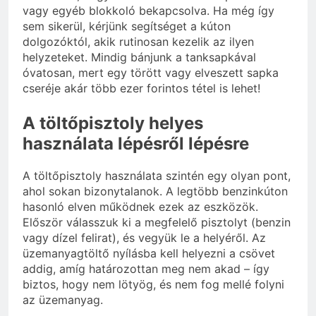
vagy egyéb blokkoló bekapcsolva. Ha még így
sem sikerül, kérjünk segítséget a kúton
dolgozóktól, akik rutinosan kezelik az ilyen
helyzeteket. Mindig bánjunk a tanksapkával
óvatosan, mert egy törött vagy elveszett sapka
cseréje akár több ezer forintos tétel is lehet!
A töltőpisztoly helyes
használata lépésről lépésre
A töltőpisztoly használata szintén egy olyan pont,
ahol sokan bizonytalanok. A legtöbb benzinkúton
hasonló elven működnek ezek az eszközök.
Először válasszuk ki a megfelelő pisztolyt (benzin
vagy dízel felirat), és vegyük le a helyéről. Az
üzemanyagtöltő nyílásba kell helyezni a csövet
addig, amíg határozottan meg nem akad – így
biztos, hogy nem lötyög, és nem fog mellé folyni
az üzemanyag.