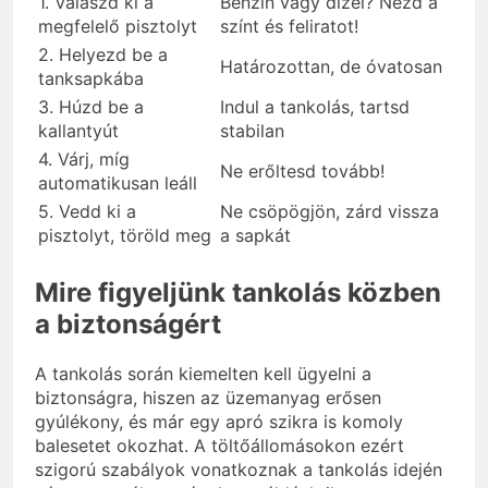
1. Válaszd ki a
Benzin vagy dízel? Nézd a
megfelelő pisztolyt
színt és feliratot!
2. Helyezd be a
Határozottan, de óvatosan
tanksapkába
3. Húzd be a
Indul a tankolás, tartsd
kallantyút
stabilan
4. Várj, míg
Ne erőltesd tovább!
automatikusan leáll
5. Vedd ki a
Ne csöpögjön, zárd vissza
pisztolyt, töröld meg
a sapkát
Mire figyeljünk tankolás közben
a biztonságért
A tankolás során kiemelten kell ügyelni a
biztonságra, hiszen az üzemanyag erősen
gyúlékony, és már egy apró szikra is komoly
balesetet okozhat. A töltőállomásokon ezért
szigorú szabályok vonatkoznak a tankolás idején