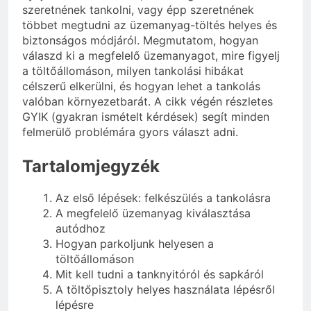
szeretnének tankolni, vagy épp szeretnének
többet megtudni az üzemanyag-töltés helyes és
biztonságos módjáról. Megmutatom, hogyan
válaszd ki a megfelelő üzemanyagot, mire figyelj
a töltőállomáson, milyen tankolási hibákat
célszerű elkerülni, és hogyan lehet a tankolás
valóban környezetbarát. A cikk végén részletes
GYIK (gyakran ismételt kérdések) segít minden
felmerülő problémára gyors választ adni.
Tartalomjegyzék
Az első lépések: felkészülés a tankolásra
A megfelelő üzemanyag kiválasztása
autódhoz
Hogyan parkoljunk helyesen a
töltőállomáson
Mit kell tudni a tanknyitóról és sapkáról
A töltőpisztoly helyes használata lépésről
lépésre