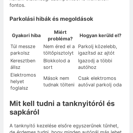
fontos.
Parkolási hibák és megoldások
Miért
Gyakori hiba
Hogyan kerüld el?
probléma?
Túl messze
Nem éred el a
Parkolj közelebb,
parkolsz
töltőpisztolyt
igazítsd az ajtót
Keresztben
Blokkolod a
Igazodj a többi
állsz
sort
autóhoz
Elektromos
Mások nem
Csak elektromos
helyet
tudnak tölteni
autóval parkolj oda
foglalsz
Mit kell tudni a tanknyitóról és
sapkáról
A tanknyitó kezelése elsőre egyszerűnek tűnhet,
de érdemes tudni, hogy minden autónál más lehet