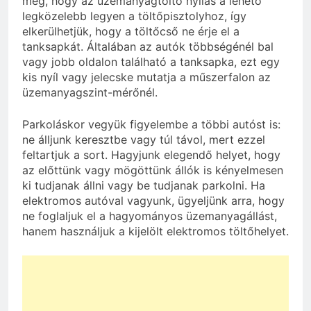
meg, hogy az üzemanyagtöltő nyílás a lehető
legközelebb legyen a töltőpisztolyhoz, így
elkerülhetjük, hogy a töltőcső ne érje el a
tanksapkát. Általában az autók többségénél bal
vagy jobb oldalon található a tanksapka, ezt egy
kis nyíl vagy jelecske mutatja a műszerfalon az
üzemanyagszint-mérőnél.
Parkoláskor vegyük figyelembe a többi autóst is:
ne álljunk keresztbe vagy túl távol, mert ezzel
feltartjuk a sort. Hagyjunk elegendő helyet, hogy
az előttünk vagy mögöttünk állók is kényelmesen
ki tudjanak állni vagy be tudjanak parkolni. Ha
elektromos autóval vagyunk, ügyeljünk arra, hogy
ne foglaljuk el a hagyományos üzemanyagállást,
hanem használjuk a kijelölt elektromos töltőhelyet.