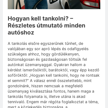
3 Nap Ezelőtt
Hogyan kell tankolni? –
Részletes útmutató minden
autóshoz
A tankolás elsőre egyszerűnek tűnhet, de
valójában egy sor apró lépés és odafigyelés
szükséges ahhoz, hogy gördülékenyen,
biztonságosan és gazdaságosan töltsük fel
autónkat üzemanyaggal. Gyakran hallom a
kérdést ismerősöktől, barátoktól, vagy épp kezdő
sofőröktől: „Hogyan kell tankolni, hogy ne rontsak
el semmit?” A válasz ennél összetettebb, mint
gondolnánk, hiszen nemcsak a megfelelő
üzemanyag kiválasztása fontos, hanem maga a
tankolás folyamata is, illetve utána is akad
tennivaló. Engem már régóta foglalkoztat a téma,
mert a közlekedés biztonsága, a