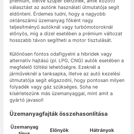
prémium, illetve szuper benzinek, amik közötti
választást az autónk használati útmutatója segít
eldönteni. Érdemes tudni, hogy a nagyobb
oktánszámú üzemanyag főként nagy
teljesítményű autóknál vagy turbómotoroknál
előnyös, míg a dízel esetében a prémium változat
hosszabb távon segítheti a motor tisztulását.
Különösen fontos odafigyelni a hibridek vagy
alternatív hajtású (pl. LPG, CNG) autók esetében a
megfelelő töltési lehetőségre. Ezeknél a
járműveknél a tanksapka, illetve az autó kezelési
útmutatója segít eligazodni, hogy pontosan milyen
folyadék vagy gáz szükséges. Soha ne
kísérletezünk más üzemanyaggal, mint amit a
gyártó javasol!
Üzemanyagfajták összehasonlítása
Üzemanyag
Előnyök
Hátrányok
típus