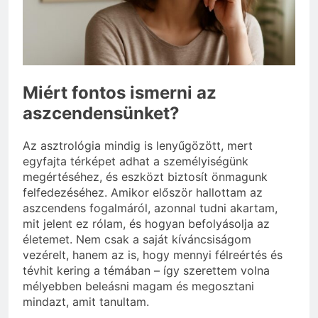
vérnyomás?
3 Nap Ezelőtt
Miért fontos ismerni az
aszcendensünket?
Az asztrológia mindig is lenyűgözött, mert
egyfajta térképet adhat a személyiségünk
megértéséhez, és eszközt biztosít önmagunk
felfedezéséhez. Amikor először hallottam az
aszcendens fogalmáról, azonnal tudni akartam,
mit jelent ez rólam, és hogyan befolyásolja az
életemet. Nem csak a saját kíváncsiságom
vezérelt, hanem az is, hogy mennyi félreértés és
tévhit kering a témában – így szerettem volna
mélyebben beleásni magam és megosztani
mindazt, amit tanultam.