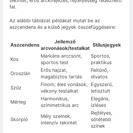
tekintet, erős arckifejezés, rejtélyesség fedezhető
fel.
Az alábbi táblázat példákat mutat be az
aszcendens és a külső jegyek összefüggéseire:
Jellemző
Aszcendens
Stílusjegyek
arcvonások/testalkat
Markáns arccsont,
Sportos,
Kos
sportos test
praktikus
Erős hajzat,
Feltűnő,
Oroszlán
magabiztos tartás
divatos
Finom, éles vonások,
Egyszerű,
Szűz
vékony testalkat
letisztult
Harmonikus,
Elegáns,
Mérleg
szimmetrikus arc
ízléses
Rejtélyes,
Mély szemek,
Skorpió
sötétebb
intenzív tekintet
színek