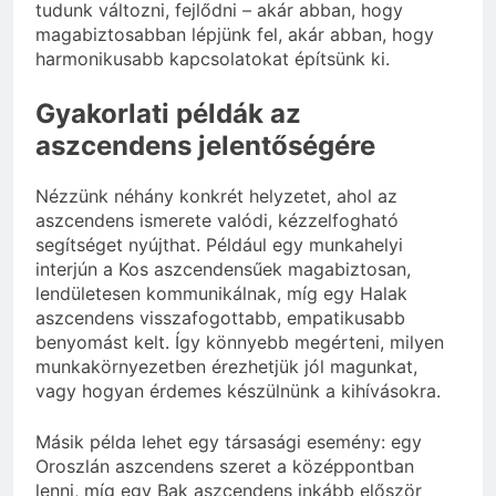
tudunk változni, fejlődni – akár abban, hogy
magabiztosabban lépjünk fel, akár abban, hogy
harmonikusabb kapcsolatokat építsünk ki.
Gyakorlati példák az
aszcendens jelentőségére
Nézzünk néhány konkrét helyzetet, ahol az
aszcendens ismerete valódi, kézzelfogható
segítséget nyújthat. Például egy munkahelyi
interjún a Kos aszcendensűek magabiztosan,
lendületesen kommunikálnak, míg egy Halak
aszcendens visszafogottabb, empatikusabb
benyomást kelt. Így könnyebb megérteni, milyen
munkakörnyezetben érezhetjük jól magunkat,
vagy hogyan érdemes készülnünk a kihívásokra.
Másik példa lehet egy társasági esemény: egy
Oroszlán aszcendens szeret a középpontban
lenni, míg egy Bak aszcendens inkább először