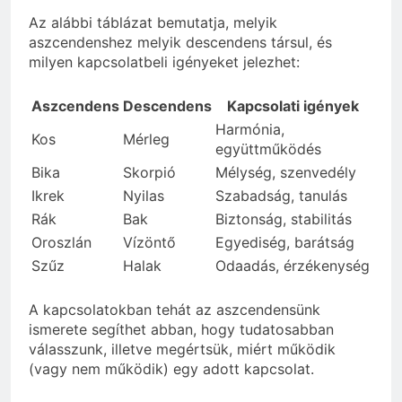
Az alábbi táblázat bemutatja, melyik
aszcendenshez melyik descendens társul, és
milyen kapcsolatbeli igényeket jelezhet:
Aszcendens
Descendens
Kapcsolati igények
Harmónia,
Kos
Mérleg
együttműködés
Bika
Skorpió
Mélység, szenvedély
Ikrek
Nyilas
Szabadság, tanulás
Rák
Bak
Biztonság, stabilitás
Oroszlán
Vízöntő
Egyediség, barátság
Szűz
Halak
Odaadás, érzékenység
A kapcsolatokban tehát az aszcendensünk
ismerete segíthet abban, hogy tudatosabban
válasszunk, illetve megértsük, miért működik
(vagy nem működik) egy adott kapcsolat.