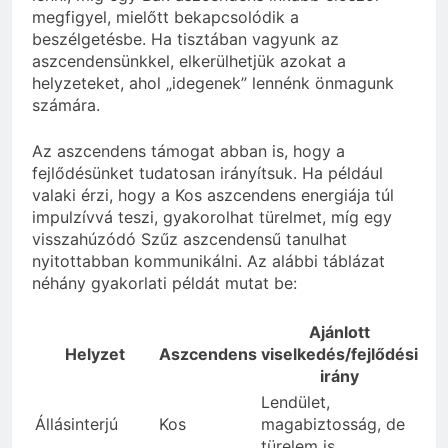
megfigyel, mielőtt bekapcsolódik a
beszélgetésbe. Ha tisztában vagyunk az
aszcendensünkkel, elkerülhetjük azokat a
helyzeteket, ahol „idegenek” lennénk önmagunk
számára.
Az aszcendens támogat abban is, hogy a
fejlődésünket tudatosan irányítsuk. Ha például
valaki érzi, hogy a Kos aszcendens energiája túl
impulzívvá teszi, gyakorolhat türelmet, míg egy
visszahúzódó Szűz aszcendensű tanulhat
nyitottabban kommunikálni. Az alábbi táblázat
néhány gyakorlati példát mutat be:
Ajánlott
Helyzet
Aszcendens
viselkedés/fejlődési
irány
Lendület,
Állásinterjú
Kos
magabiztosság, de
türelem is