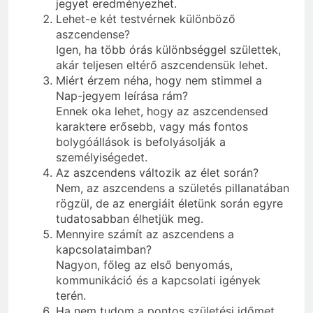
jegyet eredményezhet.
Lehet-e két testvérnek különböző
aszcendense?
Igen, ha több órás különbséggel születtek,
akár teljesen eltérő aszcendensük lehet.
Miért érzem néha, hogy nem stimmel a
Nap-jegyem leírása rám?
Ennek oka lehet, hogy az aszcendensed
karaktere erősebb, vagy más fontos
bolygóállások is befolyásolják a
személyiségedet.
Az aszcendens változik az élet során?
Nem, az aszcendens a születés pillanatában
rögzül, de az energiáit életünk során egyre
tudatosabban élhetjük meg.
Mennyire számít az aszcendens a
kapcsolataimban?
Nagyon, főleg az első benyomás,
kommunikáció és a kapcsolati igények
terén.
Ha nem tudom a pontos születési időmet,