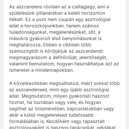
Az aszcendens röviden az a csillagjegy, ami a
születésünk pillanatában a keleti horizonton
felkelt. Ez a pont nem csupán egy asztrológiai
adat a horoszkópunkban, hanem számos
tulajdonságunkat, megjelenésünket, sőt, a
másokra gyakorolt első benyomásunkat is
meghatározza. Ebben a cikkben több
szemszögből is körüljárjuk az aszcendenst:
megmagyarázom a definícióját, jelentőségét,
valamint bemutatom, hogyan használhatjuk ezt az
ismeretet a mindennapokban.
A következőkben megtudhatod, miért sokkal több
az aszcendensed, mint egy újabb asztrológiai
adat. Megmutatom, milyen gyakorlati hasznot
hozhat, ha tisztában vagy vele, és hogyan
segíthet az önismeretben, kapcsolatokban vagy
akár a külső megjelenésed tudatosabb
formálásában is. Kezdőként vagy tapasztalt
asztrológusként is hasznos tanácsokat, példákat,