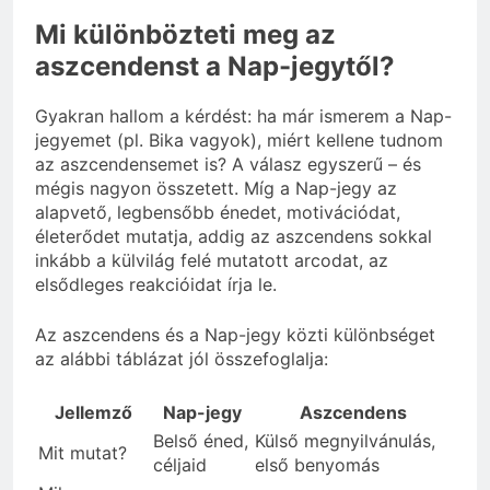
Mi különbözteti meg az
aszcendenst a Nap-jegytől?
Gyakran hallom a kérdést: ha már ismerem a Nap-
jegyemet (pl. Bika vagyok), miért kellene tudnom
az aszcendensemet is? A válasz egyszerű – és
mégis nagyon összetett. Míg a Nap-jegy az
alapvető, legbensőbb énedet, motivációdat,
életerődet mutatja, addig az aszcendens sokkal
inkább a külvilág felé mutatott arcodat, az
elsődleges reakcióidat írja le.
Az aszcendens és a Nap-jegy közti különbséget
az alábbi táblázat jól összefoglalja:
Jellemző
Nap-jegy
Aszcendens
Belső éned,
Külső megnyilvánulás,
Mit mutat?
céljaid
első benyomás