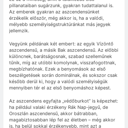
pillanataiban sugárzunk, gyakran tudattalanul is.
Az emberek gyakran az aszcendensünket
érzékelik először, még akkor is, ha a valódi,
mélyebb személyiségstruktúránkat más jegyek
jellemzik.
Vegyünk példának két embert: az egyik Vízöntő
aszcendensű, a másik Bak aszcendensű. Az előbbi
különcnek, barátságosnak, szabad szelleműnek
tűnik, míg az utóbbi komolynak, visszafogottnak,
megbízhatónak. Ezek a benyomások az első
beszélgetések során dominálnak, és sokszor csak
később derül ki, hogy a valódi személyiségük
mennyiben tér el az első benyomáshoz képest.
Az aszcendens egyfajta „védőburkot” is képezhet:
ha például valaki érzékeny Rák Nap-jegyű, de
Oroszlán aszcendensű, akkor bátrabban,
magabiztosabban lép fel az életben – még akkor
is, ha belül sokkal érzékenyebb, mint azt a