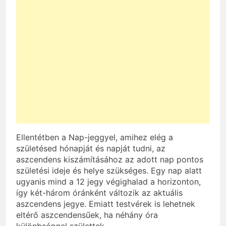
Ellentétben a Nap-jeggyel, amihez elég a
születésed hónapját és napját tudni, az
aszcendens kiszámításához az adott nap pontos
születési ideje és helye szükséges. Egy nap alatt
ugyanis mind a 12 jegy végighalad a horizonton,
így két-három óránként változik az aktuális
aszcendens jegye. Emiatt testvérek is lehetnek
eltérő aszcendensűek, ha néhány óra
különbséggel születtek.