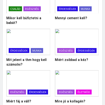
CSALÁD
EGÉSZSÉG
ÉRDESSÉGEK
MUNKA
Mikor kell büfiztetni a
Mennyi cement kell?
babát?
ÉRDESSÉGEK
MUNKA
EGÉSZSÉG
ÉRDESSÉGEK
Mit jelent a thm hogy kell
Miért zsibbad a kéz?
számolni?
EGÉSZSÉG
ÉRDESSÉGEK
EGÉSZSÉG
ÉLETMÓD
Miért fáj a váll?
Mire jó a kollagén?