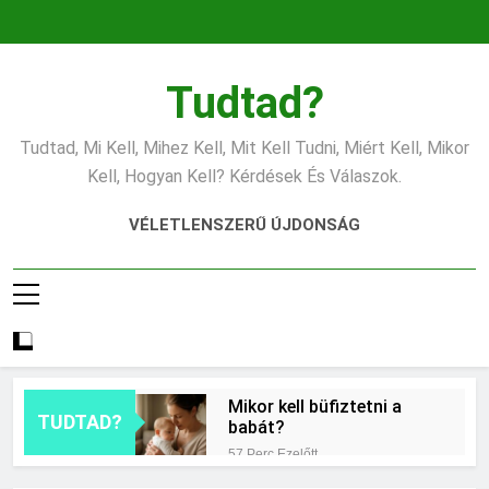
Ugrás
a
tartalomra
Tudtad?
Tudtad, Mi Kell, Mihez Kell, Mit Kell Tudni, Miért Kell, Mikor
Kell, Hogyan Kell? Kérdések És Válaszok.
VÉLETLENSZERŰ ÚJDONSÁG
Mikor kell büfiztetni a
TUDTAD?
babát?
57 Perc Ezelőtt
Mennyi cement kell?