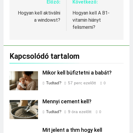
Előző:
Következő:
Bejegyzés
navigáció
Hogyan kell aktiválni
Hogyan kell A B1-
a windowst?
vitamin hiányt
felismerni?
Kapcsolódó tartalom
Mikor kell büfiztetni a babát?
Tudtad?
57 perc ezelőtt
0
Mennyi cement kell?
Tudtad?
9 óra ezelőtt
0
Mit jelent a thm hogy kell