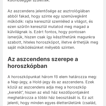
Az aszcendens jelentősége az asztrológiában
abból fakad, hogy szinte egy szemüvegként
működik: rajta keresztül szemléled a világot, és
ezen szűrőn keresztül mutatod meg magad a
külvilágnak is. Ezért fontos, hogy pontosan
ismerjük, hiszen csak így készíthetünk magunkra
szabott, hiteles horoszkópot, illetve érthetjük meg
saját működésünket mélyebb szinten.
Az aszcendens szerepe a
horoszkópban
A horoszkópunkat három fő elem határozza meg:
a Nap-jegy, a Hold-jegy és az aszcendens. Ezek
közül az aszcendens adja meg a horoszkóp
„keretét”, hiszen az első ház kezdőpontjaként
meghatározza a többi ház beosztását is. Ez azt
jelenti, hogy minden egyes életterületünk (család,