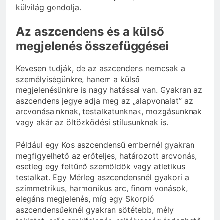
külvilág gondolja.
Az aszcendens és a külső
megjelenés összefüggései
Kevesen tudják, de az aszcendens nemcsak a
személyiségünkre, hanem a külső
megjelenésünkre is nagy hatással van. Gyakran az
aszcendens jegye adja meg az „alapvonalat” az
arcvonásainknak, testalkatunknak, mozgásunknak
vagy akár az öltözködési stílusunknak is.
Például egy Kos aszcendensű embernél gyakran
megfigyelhető az erőteljes, határozott arcvonás,
esetleg egy feltűnő szemöldök vagy atletikus
testalkat. Egy Mérleg aszcendensnél gyakori a
szimmetrikus, harmonikus arc, finom vonások,
elegáns megjelenés, míg egy Skorpió
aszcendensűeknél gyakran sötétebb, mély