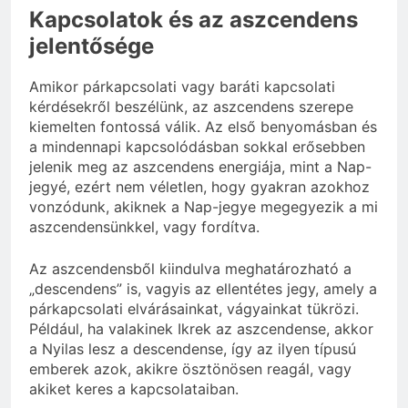
Kapcsolatok és az aszcendens
jelentősége
Amikor párkapcsolati vagy baráti kapcsolati
kérdésekről beszélünk, az aszcendens szerepe
kiemelten fontossá válik. Az első benyomásban és
a mindennapi kapcsolódásban sokkal erősebben
jelenik meg az aszcendens energiája, mint a Nap-
jegyé, ezért nem véletlen, hogy gyakran azokhoz
vonzódunk, akiknek a Nap-jegye megegyezik a mi
aszcendensünkkel, vagy fordítva.
Az aszcendensből kiindulva meghatározható a
„descendens” is, vagyis az ellentétes jegy, amely a
párkapcsolati elvárásainkat, vágyainkat tükrözi.
Például, ha valakinek Ikrek az aszcendense, akkor
a Nyilas lesz a descendense, így az ilyen típusú
emberek azok, akikre ösztönösen reagál, vagy
akiket keres a kapcsolataiban.