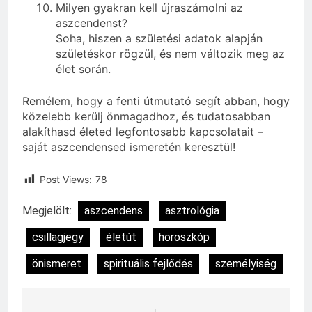
Milyen gyakran kell újraszámolni az
aszcendenst?
Soha, hiszen a születési adatok alapján
születéskor rögzül, és nem változik meg az
élet során.
Remélem, hogy a fenti útmutató segít abban, hogy
közelebb kerülj önmagadhoz, és tudatosabban
alakíthasd életed legfontosabb kapcsolatait –
saját aszcendensed ismeretén keresztül!
Post Views:
78
Megjelölt:
aszcendens
asztrológia
csillagjegy
életút
horoszkóp
önismeret
spirituális fejlődés
személyiség