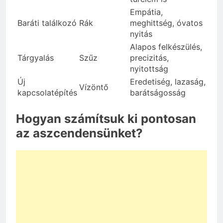
Empátia,
Baráti találkozó
Rák
meghittség, óvatos
nyitás
Alapos felkészülés,
Tárgyalás
Szűz
precizitás,
nyitottság
Új
Eredetiség, lazaság,
Vízöntő
kapcsolatépítés
barátságosság
Hogyan számítsuk ki pontosan
az aszcendensünket?