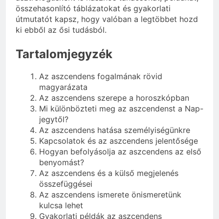
összehasonlító táblázatokat és gyakorlati
útmutatót kapsz, hogy valóban a legtöbbet hozd
ki ebből az ősi tudásból.
Tartalomjegyzék
Az aszcendens fogalmának rövid
magyarázata
Az aszcendens szerepe a horoszkópban
Mi különbözteti meg az aszcendenst a Nap-
jegytől?
Az aszcendens hatása személyiségünkre
Kapcsolatok és az aszcendens jelentősége
Hogyan befolyásolja az aszcendens az első
benyomást?
Az aszcendens és a külső megjelenés
összefüggései
Az aszcendens ismerete önismeretünk
kulcsa lehet
Gyakorlati példák az aszcendens