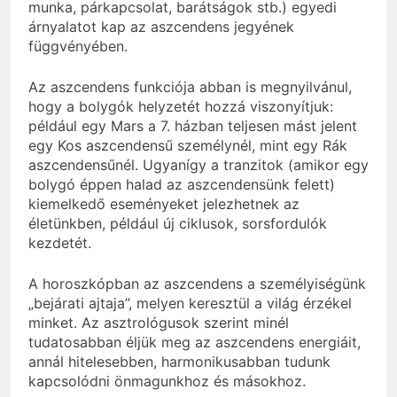
munka, párkapcsolat, barátságok stb.) egyedi
árnyalatot kap az aszcendens jegyének
függvényében.
Az aszcendens funkciója abban is megnyilvánul,
hogy a bolygók helyzetét hozzá viszonyítjuk:
például egy Mars a 7. házban teljesen mást jelent
egy Kos aszcendensű személynél, mint egy Rák
aszcendensűnél. Ugyanígy a tranzitok (amikor egy
bolygó éppen halad az aszcendensünk felett)
kiemelkedő eseményeket jelezhetnek az
életünkben, például új ciklusok, sorsfordulók
kezdetét.
A horoszkópban az aszcendens a személyiségünk
„bejárati ajtaja”, melyen keresztül a világ érzékel
minket. Az asztrológusok szerint minél
tudatosabban éljük meg az aszcendens energiáit,
annál hitelesebben, harmonikusabban tudunk
kapcsolódni önmagunkhoz és másokhoz.