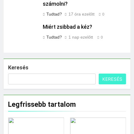
számolni?
Tudtad?
17 óra ezelőtt
0
Miért zsibbad a kéz?
Tudtad?
1 nap ezelőtt
0
Keresés
KERESÉS
Legfrissebb tartalom