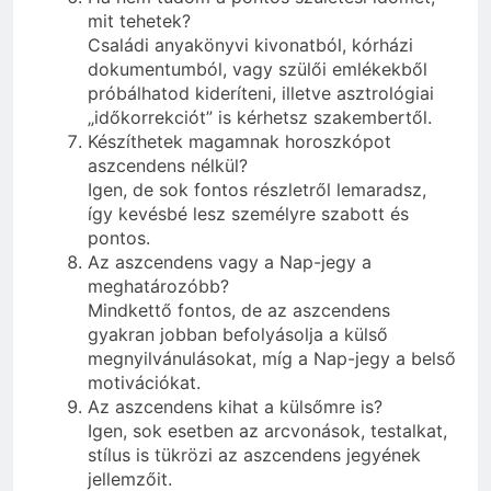
mit tehetek?
Családi anyakönyvi kivonatból, kórházi
dokumentumból, vagy szülői emlékekből
próbálhatod kideríteni, illetve asztrológiai
„időkorrekciót” is kérhetsz szakembertől.
Készíthetek magamnak horoszkópot
aszcendens nélkül?
Igen, de sok fontos részletről lemaradsz,
így kevésbé lesz személyre szabott és
pontos.
Az aszcendens vagy a Nap-jegy a
meghatározóbb?
Mindkettő fontos, de az aszcendens
gyakran jobban befolyásolja a külső
megnyilvánulásokat, míg a Nap-jegy a belső
motivációkat.
Az aszcendens kihat a külsőmre is?
Igen, sok esetben az arcvonások, testalkat,
stílus is tükrözi az aszcendens jegyének
jellemzőit.