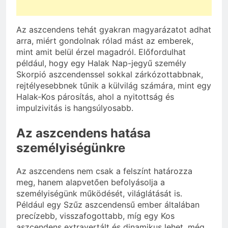
Az aszcendens tehát gyakran magyarázatot adhat
arra, miért gondolnak rólad mást az emberek,
mint amit belül érzel magadról. Előfordulhat
például, hogy egy Halak Nap-jegyű személy
Skorpió aszcendenssel sokkal zárkózottabbnak,
rejtélyesebbnek tűnik a külvilág számára, mint egy
Halak-Kos párosítás, ahol a nyitottság és
impulzivitás is hangsúlyosabb.
Az aszcendens hatása
személyiségünkre
Az aszcendens nem csak a felszínt határozza
meg, hanem alapvetően befolyásolja a
személyiségünk működését, világlátását is.
Például egy Szűz aszcendensű ember általában
precízebb, visszafogottabb, míg egy Kos
aszcendens extravertált és dinamikus lehet, még