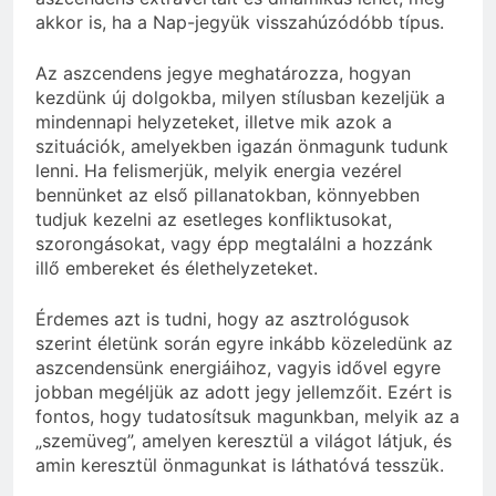
akkor is, ha a Nap-jegyük visszahúzódóbb típus.
Az aszcendens jegye meghatározza, hogyan
kezdünk új dolgokba, milyen stílusban kezeljük a
mindennapi helyzeteket, illetve mik azok a
szituációk, amelyekben igazán önmagunk tudunk
lenni. Ha felismerjük, melyik energia vezérel
bennünket az első pillanatokban, könnyebben
tudjuk kezelni az esetleges konfliktusokat,
szorongásokat, vagy épp megtalálni a hozzánk
illő embereket és élethelyzeteket.
Érdemes azt is tudni, hogy az asztrológusok
szerint életünk során egyre inkább közeledünk az
aszcendensünk energiáihoz, vagyis idővel egyre
jobban megéljük az adott jegy jellemzőit. Ezért is
fontos, hogy tudatosítsuk magunkban, melyik az a
„szemüveg”, amelyen keresztül a világot látjuk, és
amin keresztül önmagunkat is láthatóvá tesszük.