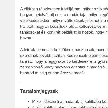
A cikkben részletesen körüljárom, mikor szüksége
hogyan befolyásolja ezt a madár faja, milyen egé
viselkedésükben milyen változások jelezhetik a
kalitkát, hogyan készítsük elő a költözést, és mi
tanácsokat és konkrét példákat is hozok, hogy m
hozott.
A leírtak nemcsak kezdőknek hasznosak, hanem 
szeretnék tovább javítani kedvenceik életminős
találsz, hogy a leggyakoribb kérdésekre is gyor
zebrapintyről vagy nagyobb egzotikus madárról, i
barátod mindig otthon érezze magát.
Tartalomjegyzék
Mikor időszerű a madarak új kalitkába köl
A régi kalitka jelei: mikor válik cserére ére