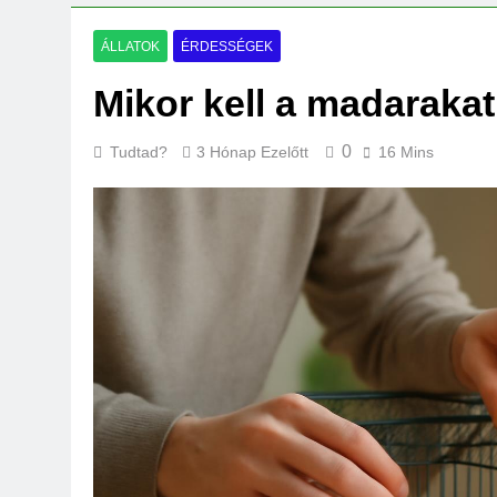
Miért fáj a váll?
3 Nap Ezelőtt
ÁLLATOK
ÉRDESSÉGEK
Mikor kell a madarakat 
0
Tudtad?
3 Hónap Ezelőtt
16 Mins