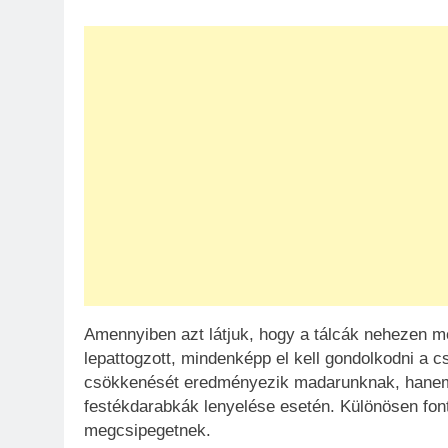
Amennyiben azt látjuk, hogy a tálcák nehezen mo
lepattogzott, mindenképp el kell gondolkodni a 
csökkenését eredményezik madarunknak, hanem m
festékdarabkák lenyelése esetén. Különösen font
megcsipegetnek.