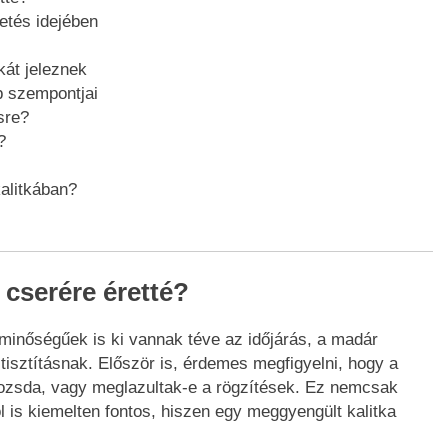
etés idejében
kát jeleznek
b szempontjai
sre?
?
alitkában?
k cserére éretté?
 minőségűek is ki vannak téve az időjárás, a madár
isztításnak. Először is, érdemes megfigyelni, hogy a
k rozsda, vagy meglazultak-e a rögzítések. Ez nemcsak
 is kiemelten fontos, hiszen egy meggyengült kalitka