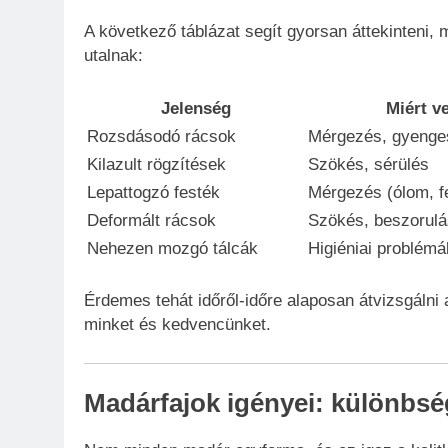
A következő táblázat segít gyorsan áttekinteni,
utalnak:
Jelenség
Miért v
Rozsdásodó rácsok
Mérgezés, gyenge
Kilazult rögzítések
Szökés, sérülés
Lepattogzó festék
Mérgezés (ólom, f
Deformált rácsok
Szökés, beszorulá
Nehezen mozgó tálcák
Higiéniai problémá
Érdemes tehát időről-időre alaposan átvizsgálni
minket és kedvencünket.
Madárfajok igényei: különbsé