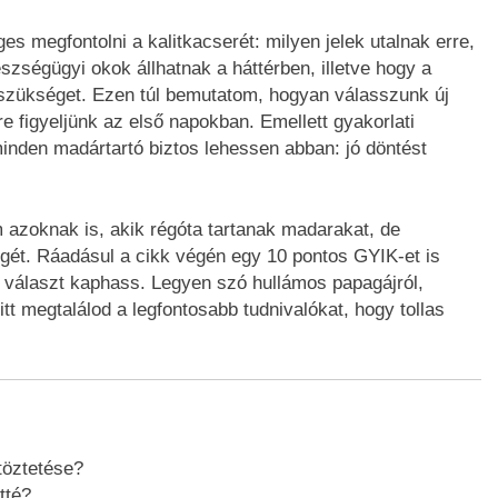
s megfontolni a kalitkacserét: milyen jelek utalnak erre,
szségügyi okok állhatnak a háttérben, illetve hogy a
 szükséget. Ezen túl bemutatom, hogyan válasszunk új
re figyeljünk az első napokban. Emellett gyakorlati
inden madártartó biztos lehessen abban: jó döntést
azoknak is, akik régóta tartanak madarakat, de
égét. Ráadásul a cikk végén egy 10 pontos GYIK-et is
s választ kaphass. Legyen szó hullámos papagájról,
tt megtalálod a legfontosabb tudnivalókat, hogy tollas
töztetése?
tté?