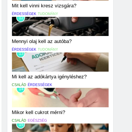
Mit kell vinni kresz vizsgára?
ÉRDESSÉGEK
TUDOMÁNY
12
Mennyi olaj kell az autóba?
ÉRDESSÉGEK
TUDOMÁNY
13
Mi kell az adókártya igényléshez?
CSALÁD
ÉRDESSÉGEK
14
Mikor kell cukrot mérni?
CSALÁD
EGÉSZSÉG
15