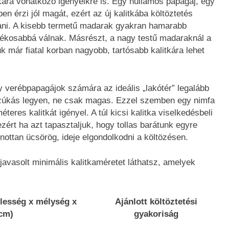
ára vonatkozó igényeikre is. Egy hullámos papagáj, egy
 érzi jól magát, ezért az új kalitkába költöztetés
tani. A kisebb termetű madarak gyakran hamarabb
játékosabbá válnak. Másrészt, a nagy testű madaraknál a
k már fiatal korban nagyobb, tartósabb kalitkára lehet
 verébpapagájok számára az ideális „lakótér” legalább
sszúkás legyen, ne csak magas. Ezzel szemben egy nimfa
res kalitkát igényel. A túl kicsi kalitka viselkedésbeli
ért ha azt tapasztaljuk, hogy tollas barátunk egyre
ottan ücsörög, ideje elgondolkodni a költözésen.
avasolt minimális kalitkaméretet láthatsz, amelyek
élesség x mélység x
Ajánlott költöztetési
cm)
gyakoriság