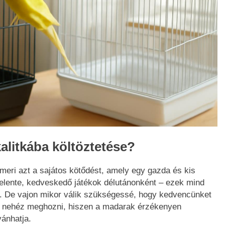
alitkába költöztetése?
smeri azt a sajátos kötődést, amely egy gazda és kis
ggelente, kedveskedő játékok délutánonként – ezek mind
. De vajon mikor válik szükségessé, hogy kedvencünket
or nehéz meghozni, hiszen a madarak érzékenyen
vánhatja.