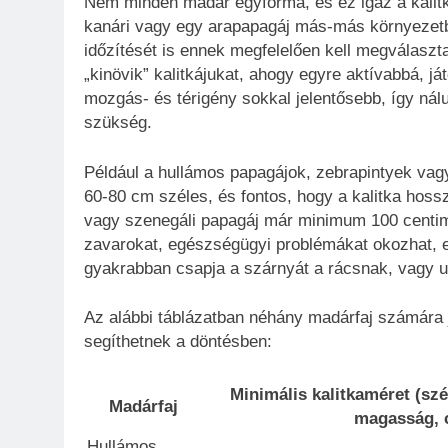
Nem minden madár egyforma, és ez igaz a kalitk
kanári vagy egy arapapagáj más-más környezetben
időzítését is ennek megfelelően kell megválasz
„kinövik” kalitkájukat, ahogy egyre aktívabbá, 
mozgás- és térigény sokkal jelentősebb, így nálu
szükség.
Például a hullámos papagájok, zebrapintyek vagy
60-80 cm széles, és fontos, hogy a kalitka ho
vagy szenegáli papagáj már minimum 100 centiméte
zavarokat, egészségügyi problémákat okozhat, ez
gyakrabban csapja a szárnyát a rácsnak, vagy un
Az alábbi táblázatban néhány madárfaj számára j
segíthetnek a döntésben:
Minimális kalitkaméret (sz
Madárfaj
magasság, 
Hullámos