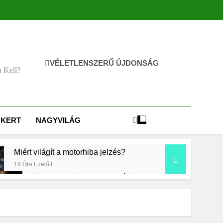
VÉLETLENSZERŰ ÚJDONSÁG
n Kell?
KERT
NAGYVILÁG
Miért világít a motorhiba jelzés?
19 Óra Ezelőtt
Mikor kell büfiztetni a babát?
2 Nap Ezelőtt
Miért zsibbad a kéz?
3 Nap Ezelőtt