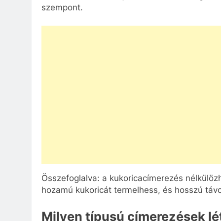
szempont.
Összefoglalva: a kukoricacímerezés nélkülö
hozamú kukoricát termelhess, és hosszú táv
Milyen típusú címerezések l