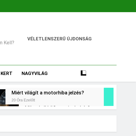
VÉLETLENSZERŰ ÚJDONSÁG
an Kell?
KERT
NAGYVILÁG
Miért világít a motorhiba jelzés?
20 Óra Ezelőtt
Mikor kell büfiztetni a babát?
2 Nap Ezelőtt
Miért zsibbad a kéz?
3 Nap Ezelőtt