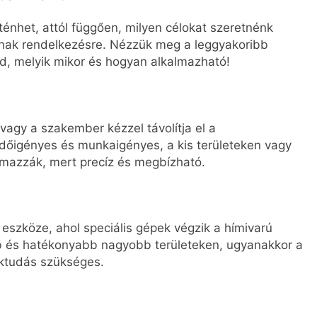
énhet, attól függően, milyen célokat szeretnénk
állnak rendelkezésre. Nézzük meg a leggyakoribb
d, melyik mikor és hogyan alkalmazható!
agy a szakember kézzel távolítja el a
 időigényes és munkaigényes, a kis területeken vagy
almazzák, mert precíz és megbízható.
eszköze, ahol speciális gépek végzik a hímivarú
bb és hatékonyabb nagyobb területeken, ugyanakkor a
ktudás szükséges.