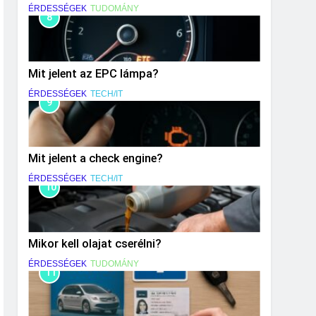
ÉRDESSÉGEK
TUDOMÁNY
8
Mit jelent az EPC lámpa?
ÉRDESSÉGEK
TECH/IT
9
Mit jelent a check engine?
ÉRDESSÉGEK
TECH/IT
10
Mikor kell olajat cserélni?
ÉRDESSÉGEK
TUDOMÁNY
11