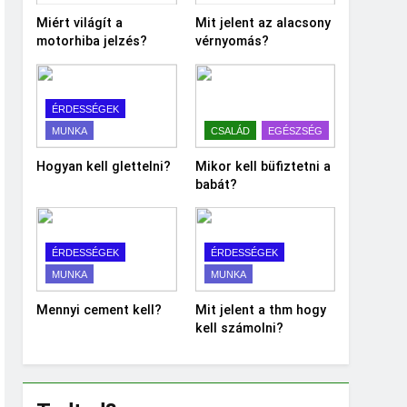
Miért világít a
Mit jelent az alacsony
motorhiba jelzés?
vérnyomás?
ÉRDESSÉGEK
MUNKA
CSALÁD
EGÉSZSÉG
Hogyan kell glettelni?
Mikor kell büfiztetni a
babát?
ÉRDESSÉGEK
ÉRDESSÉGEK
MUNKA
MUNKA
Mennyi cement kell?
Mit jelent a thm hogy
kell számolni?