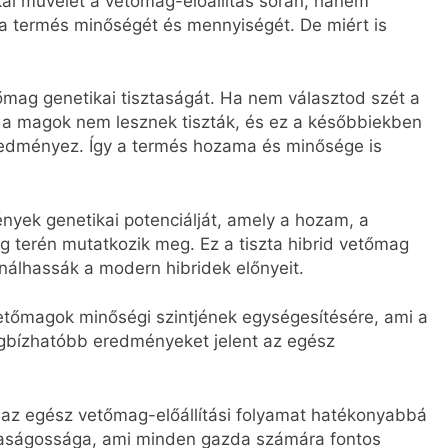
ai művelet a vetőmag-előállítás során, hanem
a termés minőségét és mennyiségét. De miért is
etőmag genetikai tisztaságát. Ha nem választod szét a
 a magok nem lesznek tiszták, és ez a későbbiekben
edményez. Így a termés hozama és minősége is
nyek genetikai potenciálját, amely a hozam, a
 terén mutatkozik meg. Ez a tiszta hibrid vetőmag
nálhassák a modern hibridek előnyeit.
vetőmagok minőségi szintjének egységesítésére, ami a
bízhatóbb eredményeket jelent az egész
 az egész vetőmag-előállítási folyamat hatékonyabbá
azdaságossága, ami minden gazda számára fontos