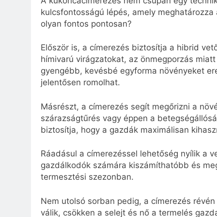
A kukoricacímerezés nem csupán egy technik
kulcsfontosságú lépés, amely meghatározza 
olyan fontos pontosan?
Először is, a címerezés biztosítja a hibrid v
hímivarú virágzatokat, az önmegporzás miatt
gyengébb, kevésbé egyforma növényeket er
jelentősen romolhat.
Másrészt, a címerezés segít megőrizni a növé
szárazságtűrés vagy éppen a betegségállóság
biztosítja, hogy a gazdák maximálisan kihasz
Ráadásul a címerezéssel lehetőség nyílik a 
gazdálkodók számára kiszámíthatóbb és meg
termesztési szezonban.
Nem utolsó sorban pedig, a címerezés révén
válik, csökken a selejt és nő a termelés g