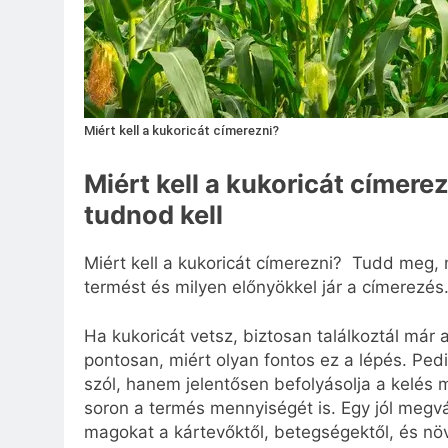
Miért kell a kukoricát címerezni?
Miért kell a kukoricát címere
tudnod kell
Miért kell a kukoricát címerezni? Tudd meg, 
termést és milyen előnyökkel jár a címerezés.
Ha kukoricát vetsz, biztosan találkoztál már
pontosan, miért olyan fontos ez a lépés. P
szól, hanem jelentősen befolyásolja a kelés 
soron a termés mennyiségét is. Egy jól megv
magokat a kártevőktől, betegségektől, és nö