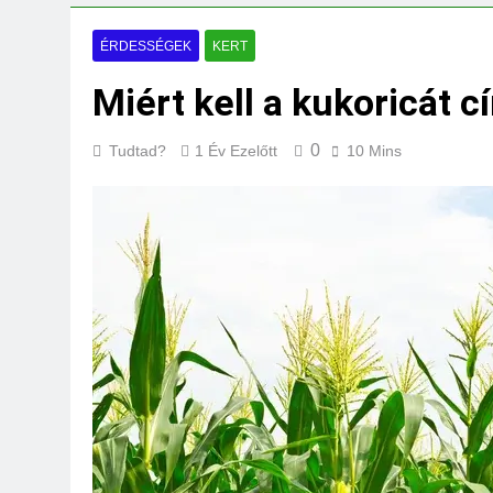
Miért fáj a váll?
3 Nap Ezelőtt
ÉRDESSÉGEK
KERT
Miért kell a kukoricát 
0
Tudtad?
1 Év Ezelőtt
10 Mins