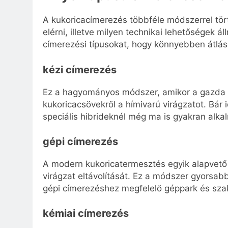
A kukoricacímerezés többféle módszerrel tört
elérni, illetve milyen technikai lehetőségek 
címerezési típusokat, hogy könnyebben átlás
kézi címerezés
Ez a hagyományos módszer, amikor a gazda v
kukoricacsövekről a hímivarú virágzatot. Bár
speciális hibrideknél még ma is gyakran alk
gépi címerezés
A modern kukoricatermesztés egyik alapvető 
virágzat eltávolítását. Ez a módszer gyorsa
gépi címerezéshez megfelelő géppark és sza
kémiai címerezés