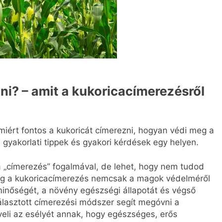
zni? – amit a kukoricacímerezésről
miért fontos a kukoricát címerezni, hogyan védi meg a
 gyakorlati tippek és gyakori kérdések egy helyen.
 a „címerezés” fogalmával, de lehet, hogy nem tudod
edig a kukoricacímerezés nemcsak a magok védelméről
minőségét, a növény egészségi állapotát és végső
álasztott címerezési módszer segít megóvni a
veli az esélyét annak, hogy egészséges, erős