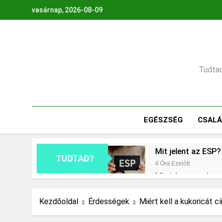
Ugrás
vasárnap, 2026-08-09
a
tartalomra
Tudtad,
EGÉSZSÉG
CSAL
Mit jelent az ESP?
TUDTAD?
4 Óra Ezelőtt
Mit jelent az ala
1 Nap Ezelőtt
Mennyi cement kel
Kezdőoldal
Érdességek
Miért kell a kukoricát c
2 Nap Ezelőtt