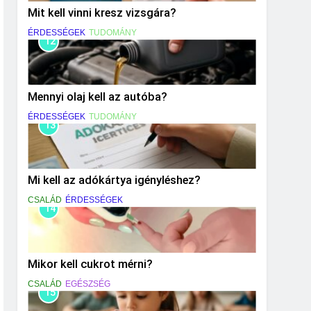
Mit kell vinni kresz vizsgára?
ÉRDESSÉGEK
TUDOMÁNY
12
Mennyi olaj kell az autóba?
ÉRDESSÉGEK
TUDOMÁNY
13
Mi kell az adókártya igényléshez?
CSALÁD
ÉRDESSÉGEK
14
Mikor kell cukrot mérni?
CSALÁD
EGÉSZSÉG
15